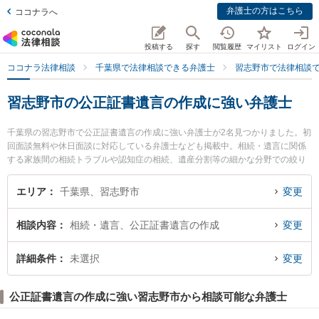
弁護士の方はこちら
ココナラへ
投稿する
探す
閲覧履歴
マイリスト
ログイン
ココナラ法律相談
千葉県で法律相談できる弁護士
習志野市で法律相談
習志野市の公正証書遺言の作成に強い弁護士
千葉県の習志野市で公正証書遺言の作成に強い弁護士が2名見つかりました。初
回面談無料や休日面談に対応している弁護士なども掲載中。相続・遺言に関係
する家族間の相続トラブルや認知症の相続、遺産分割等の細かな分野での絞り
込み検索もでき便利です。特に弁護士法人M．L．T法律事務所の福世 健一郎弁
護士や弁護士法人M．L．T法律事務所の長谷部 秀幸弁護士のプロフィール情報
エリア
千葉県、習志野市
変更
や弁護士費用、強みなどが注目されています。『習志野市で土日や夜間に発生
した公正証書遺言の作成のトラブルを今すぐに弁護士に相談したい』『公正証
相談内容
相続・遺言、公正証書遺言の作成
変更
書遺言の作成のトラブル解決の実績豊富な近くの弁護士を検索したい』『初回
相談無料で公正証書遺言の作成を法律相談できる習志野市内の弁護士に相談予
約したい』などでお困りの相談者さんにおすすめです。
詳細条件
未選択
変更
公正証書遺言の作成に強い習志野市から相談可能な弁護士