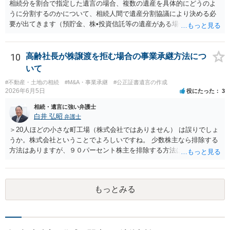
があるとしても直ちに内容を開示しないこともあり得ます。 公正証書
相続分を割合で指定した遺言の場合、複数の遺産を具体的にどうのよ
遺言が作成済みである場合でも、生前にその存在や内容を誰に開示す
うに分割するのかについて、相続人間で遺産分割協議により決める必
るかは、基本的には遺言者本人の意思による問題です。まずは、母親
要が出てきます（預貯金、株•投資信託等の遺産がある場合に、どの遺
本人から弁護士に対し、「娘に進捗状況及び公正証書遺言の作成有
産についても相続分の割合で分けるのか、預貯金はある相続人に、株•
無・内容について説明してよい」旨を明確に伝えてもらい、委任状の
投資信託は他の相続人にというような分け方をするのか等について
写しを添付して、期限を区切って書面で回答を求めることが考えられ
は、相続人間で遺産分割協議により決める必要があります）。
10
高齢社長が株譲渡を拒む場合の事業承継方法につ
ます。それでも回答がない場合には、母親本人の意思能力や真意、兄
いて
による不当な関与の有無も含めて、別の弁護士に資料（遺言書案、委
#不動産・土地の相続
#M&A・事業承継
#公正証書遺言の作成
任状、母親の発言内容、弁護士との連絡履歴、兄とのやり取り等）を
2026年6月5日
役にたった
3
示して相談した方がよいように思います。
相続・遺言に強い弁護士
白井 弘昭
弁護士
＞20人ほどの小さな町工場（株式会社ではありません） は誤りでしょ
うか。株式会社ということでよろしいですね。 少数株主なら排除する
方法はありますが、９０パーセント株主を排除する方法は現実的にあ
りません。 事業承継や株譲渡を進めるには、社員全員で本人を説得す
るか、家族を説得して承継させるかしかないでしょう。 また、出資者
がいれば、全員で会社を辞めて新たな会社を立ち上げることも考えら
もっとみる
れます。 それか、しばらく我慢して、社長が没した後に相続人から承
継させるしかないように思えます。 私見ながらご参考まで。