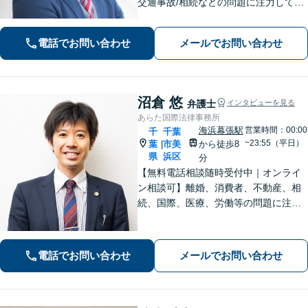
交通事故/相続などの問題に注力してい
ます。是非一度ご相談ください。
電話でお問い合わせ
メールでお問い合わせ
沼倉 悠
弁護士
インタビューを見る
あらた国際法律事務所
海浜幕張駅
営業時間：00:00
千
千葉
~23:55（平日）
葉
市美
から徒歩8
|
県
浜区
分
【無料電話相談随時受付中｜オンライ
ン相談可】離婚、消費者、不動産、相
続、国際、医療、労働等の問題に注力
し、10年間弁護士として活動してきま
した。相談者・依頼者に寄り添った対
応を心がけ、他事務所で難しいと言わ
電話でお問い合わせ
メールでお問い合わせ
れた事案も依頼者と二人三脚で解決に
導きます。