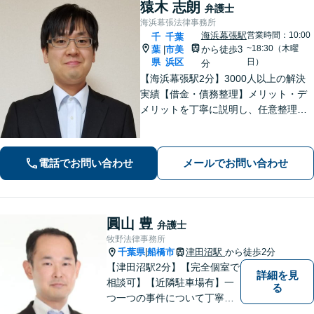
猿木 志朗
弁護士
海浜幕張法律事務所
海浜幕張駅
営業時間：10:00
千
千葉
~18:30（木曜
葉
市美
から徒歩3
|
県
浜区
日）
分
【海浜幕張駅2分】3000人以上の解決
実績【借金・債務整理】メリット・デ
メリットを丁寧に説明し、任意整理・
個人再生・自己破産を検討します【刑
事事件】お問い合わせは原則翌営業日
以内に回答、電話は弁護士直通です
電話でお問い合わせ
メールでお問い合わせ
【休日・夜間面談は事前予約】
圓山 豊
弁護士
牧野法律事務所
千葉県
船橋市
津田沼駅
から徒歩2分
|
【津田沼駅2分】【完全個室で
詳細を見
相談可】【近隣駐車場有】一
る
つ一つの事件について丁寧に
取り組んでまいります。法的