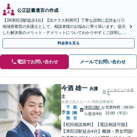
公正証書遺言の作成
【JR津田沼駅徒歩1分】【法テラス利用可】丁寧な説明に定評あり◎
地域密着型の弁護士として、相談者様のお悩みに寄り添います。提示
した解決策のメリット・デメリットについてわかりやすくご説明しま
す【初回相談無料 】【プライバシーへの配慮も安心】
料金表を見る
電話でお問い合わせ
メールでお問い合わせ
今酒 雄一
弁護
インタビューを見
る
士
弁護士法人エース 津田沼事務所
千
船
津田沼駅
か
営業時間：08:00~
葉
橋
|
22:00（平日）
ら徒歩4分
県
市
【初回相談無料】【電話相談可能】
【津田沼駅徒歩4分】離婚・男女問題/