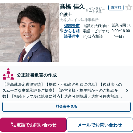
髙橋 佳久
東京都
インタビュ
ーを見る
弁護士
渋谷ブレイン法律事務所
営業時間：0
習志野市
面談方法(対面・
からも相
電話・ビデオな
9:00~18:00
談受付中
ど)は応相談
（平日）
公正証書遺言の作成
【最高裁決定獲得実績】【株式・不動産の相続に強み】【後継者への
スムーズな事業承継をご提案】【経営者様・株主様からのご相談多
数】【相続トラブルに親身に対応】遺産分割協議／遺留分侵害額請求
／遺言書作成も丁寧に対応【40分相談無料】【渋谷駅3分】
料金表を見る
電話でお問い合わせ
メールでお問い合わせ