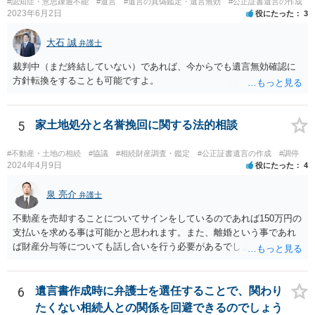
#認知症・意思疎通不能
#遺言
#遺言の真偽鑑定・遺言無効
#公正証書遺言の作成
【参考】民法 （遺留分侵害額の請求） 第千四十六条 遺留分権利者及
2023年6月2日
役にたった
3
びその承継人は、受遺者（特定財産承継遺言により財産を承継し又は
相続分の指定を受けた相続人を含む。以下この章において同じ。）又
大石 誠
弁護士
は受贈者に対し、遺留分侵害額に相当する金銭の支払を請求すること
裁判中（まだ終結していない）であれば、今からでも遺言無効確認に
ができる。
方針転換をすることも可能ですよ。
5
家土地処分と名誉挽回に関する法的相談
#不動産・土地の相続
#協議
#相続財産調査・鑑定
#公正証書遺言の作成
#調停
2024年4月9日
役にたった
4
泉 亮介
弁護士
不動産を売却することについてサインをしているのであれば150万円の
支払いを求める事は可能かと思われます。また、離婚という事であれ
ば財産分与等についても話し合いを行う必要があるでしょう。 細かい
事情をお伺いする必要もあるかと思われますので、一度お近くの弁護
士事務所へご相談されると良いでしょう。
6
遺言書作成時に弁護士を選任することで、関わり
たくない相続人との関係を回避できるのでしょう