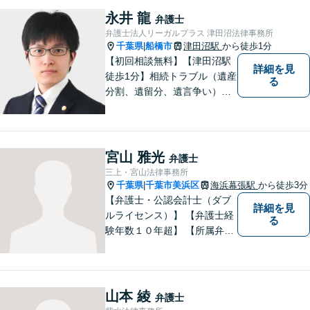
葉県船橋市の牧野法律事務所
永井 龍
弁護士
へお気軽にご相談下さい。
弁護士法人リーガルプラス 津田沼法律事務所
千葉県
船橋市
津田沼駅
から徒歩1分
|
【初回相談無料】【津田沼駅
詳細を見
徒歩1分】相続トラブル（遺産
る
分割、遺留分、遺言争い）、
交通事故（被害者側）、離
婚・不貞慰謝料、労働災害に
特に力を入れています。
宮山 雅光
弁護士
三上・宮山法律事務所
千葉県
千葉市美浜区
海浜幕張駅
から徒歩3分
|
【弁護士・公認会計士（ダブ
詳細を見
ルライセンス）】 【弁護士経
る
験年数１０年超】 【所属弁護
士３名】
山本 綾
弁護士