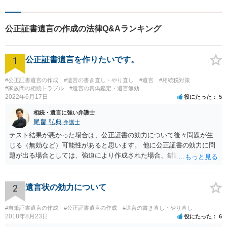
公正証書遺言の作成の法律Q&Aランキング
1
公正証書遺言を作りたいです。
#公正証書遺言の作成
#遺言の書き直し・やり直し
#遺言
#相続税対策
#家族間の相続トラブル
#遺言の真偽鑑定・遺言無効
2022年6月17日
役にたった
5
相続・遺言に強い弁護士
尾畠 弘典
弁護士
テスト結果が悪かった場合は、公正証書の効力について後々問題が生
じる（無効など）可能性があると思います。 他に公正証書の効力に問
題が出る場合としては、強迫により作成された場合、錯誤（勘違い）
の場合などがあります。 遺言の対象となる財産の多寡などにもよりま
すが、弁護士に作成を依頼する場合は、１０～数十万円程度になるケ
ースが多いと思います。 報酬体系は、弁護士ごとに異なりますので一
2
遺言状の効力について
律の基準はありません。
#自筆証書遺言の作成
#公正証書遺言の作成
#遺言の書き直し・やり直し
2018年8月23日
役にたった
6