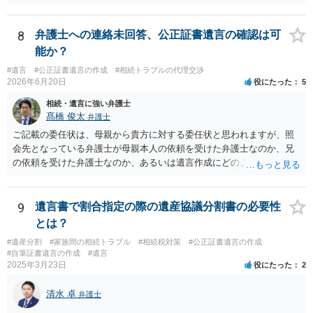
ます。 ご自分で取り寄せるか、弁護士に取り寄せてもらうかしたらよ
いと思います。
8
弁護士への連絡未回答、公正証書遺言の確認は可
能か？
#遺言
#公正証書遺言の作成
#相続トラブルの代理交渉
2026年6月20日
役にたった
5
相続・遺言に強い弁護士
髙橋 俊太
弁護士
ご記載の委任状は、母親から貴方に対する委任状と思われますが、照
会先となっている弁護士が母親本人の依頼を受けた弁護士なのか、兄
の依頼を受けた弁護士なのか、あるいは遺言作成にどのような立場で
関与しているのかによって、説明を求められる範囲は変わり得るもの
と思われます。 仮に、その弁護士が母親本人から依頼を受けているの
であれば、母親本人に対する報告義務が問題となります。母親が貴方
9
遺言書で割合指定の際の遺産協議分割書の必要性
に一任する旨を明確に伝えており、委任状の内容にも、弁護士との連
とは？
絡、進捗確認、公正証書遺言の作成有無や控えの確認等が含まれてい
#遺産分割
#家族間の相続トラブル
#相続税対策
#公正証書遺言の作成
るのであれば、貴方から進捗状況等の説明を求める余地はあります。
#自筆証書遺言の作成
#遺言
他方で、その弁護士が兄の依頼を受けた弁護士である場合には、兄の
2025年3月23日
役にたった
2
代理人という立場になりますので、貴方や母親に対して当然に進捗状
況を報告する義務があるとは限りません。また、親族間で利害対立が
清水 卓
弁護士
ある可能性がある場合、守秘義務や本人意思確認の観点から、委任状