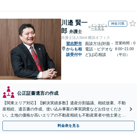
川邉 賢一
神奈川県
インタビュ
ーを見る
郎
弁護士
弁護士法人Next 横浜オフィス
営業時間：0
習志野市
面談方法(対面・
からも相
電話・ビデオな
8:00~21:00
談受付中
ど)は応相談
（平日）
公正証書遺言の作成
【関東エリア対応】【解決実績多数】遺産分割協議、相続放棄、不動
産相続、遺言書の作成、使い込み事案の事実調査などお任せくださ
い。土地の価格が高いエリアの不動産相続も不動産業者や他士業と連
携し、適切かつ円滑に対応します【初回相談無料】
料金表を見る