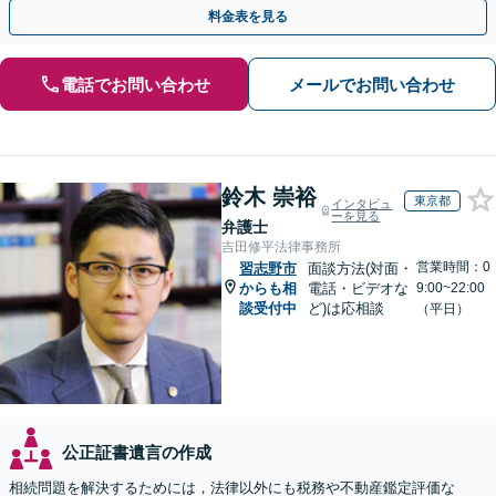
にお住まいの方もWeb面談で安心してご相談いただけます
料金表を見る
電話でお問い合わせ
メールでお問い合わせ
鈴木 崇裕
東京都
インタビュ
ーを見る
弁護士
吉田修平法律事務所
営業時間：0
習志野市
面談方法(対面・
からも相
電話・ビデオな
9:00~22:00
談受付中
ど)は応相談
（平日）
公正証書遺言の作成
相続問題を解決するためには，法律以外にも税務や不動産鑑定評価な