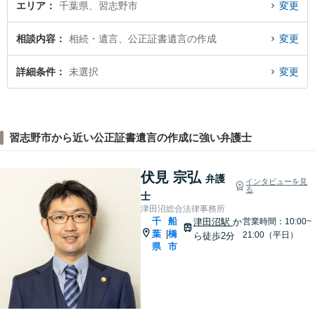
エリア
千葉県、習志野市
変更
相談内容
相続・遺言、公正証書遺言の作成
変更
詳細条件
未選択
変更
習志野市から近い公正証書遺言の作成に強い弁護士
伏見 宗弘
弁護
インタビューを見
る
士
津田沼総合法律事務所
千
船
津田沼駅
か
営業時間：10:00~
葉
橋
|
21:00（平日）
ら徒歩2分
県
市