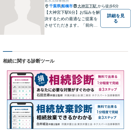
紫水法律事務所
千葉県
船橋市
大神宮下駅
から徒歩6分
|
【大神宮下駅6分】お悩みを解
詳細を見
決するための最適なご提案を
る
させてただきます。「前向き
に毎日を送れるようになっ
た」と思っていただけるよう
なサポートを目指して日々邁
進しております。
相続に関する診断ツール