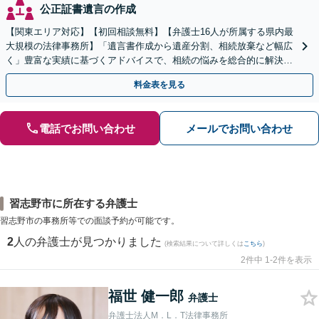
公正証書遺言の作成
【関東エリア対応】【初回相談無料】【弁護士16人が所属する県内最
大規模の法律事務所】「遺言書作成から遺産分割、相続放棄など幅広
く」豊富な実績に基づくアドバイスで、相続の悩みを総合的に解決へ
導く「相続登記義務化に対応」【WEB面談対応】
料金表を見る
電話でお問い合わせ
メールでお問い合わせ
習志野市に所在する弁護士
習志野市の事務所等での面談予約が可能です。
2
人の弁護士が見つかりました
(検索結果について詳しくは
こちら
)
2件中 1-2件を表示
福世 健一郎
弁護士
弁護士法人M．L．T法律事務所