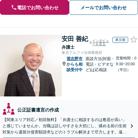
電話でお問い合わせ
メールでお問い合わせ
安田 善紀
東京都
インタビュ
ーを見る
弁護士
東京アルファ法律事務所
営業時間：0
習志野市
面談方法(対面・
からも相
電話・ビデオな
9:30~20:00
談受付中
ど)は応相談
（平日）
公正証書遺言の作成
【関東エリア対応／初回無料】「弁護士に相談するのは敷居が高い」
と感じていませんか。当職は話しやすさを大切にし、揉める前の生前
対策から遺留分侵害額請求などのトラブル解決まで尽力します。遠方