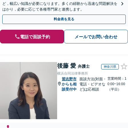
ど，幅広い知識が必要になります。多くの経験から迅速な問題解決を
はかり，必要に応じて各種専門家と連携します。
料金表を見る
電話で面談予約
メールでお問い合わせ
後藤 愛
弁護士
神奈川県
横浜合同法律事務所
営業時間：1
習志野市
面談方法(対面・
からも相
電話・ビデオな
0:00~16:00
談受付中
ど)は応相談
（平日）