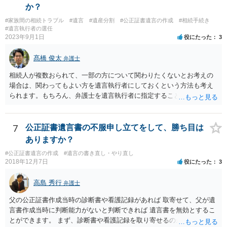
か？
#家族間の相続トラブル
#遺言
#遺産分割
#公正証書遺言の作成
#相続手続き
#遺言執行者の選任
2023年9月1日
役にたった
3
髙橋 俊太
弁護士
相続人が複数おられて、一部の方について関わりたくないとお考えの
場合は、関わってもよい方を遺言執行者にしておくという方法も考え
られます。もちろん、弁護士を遺言執行者に指定することもできます
が、（関わってもよい）相続人を遺言執行者に指定しておいて、その
方に再委任の権限を付与しておくという方法もあります。 一度、弁護
士に直接ご相談されることをお勧めいたします。
7
公正証書遺言書の不服申し立てをして、勝ち目は
ありますか？
#公正証書遺言の作成
#遺言の書き直し・やり直し
2018年12月7日
役にたった
3
高島 秀行
弁護士
父の公正証書作成当時の診断書や看護記録があれば 取寄せて、父が遺
言書作成当時に判断能力がないと判断できれば 遺言書を無効とするこ
とができます。 まず、診断書や看護記録を取り寄せるのが重要となり