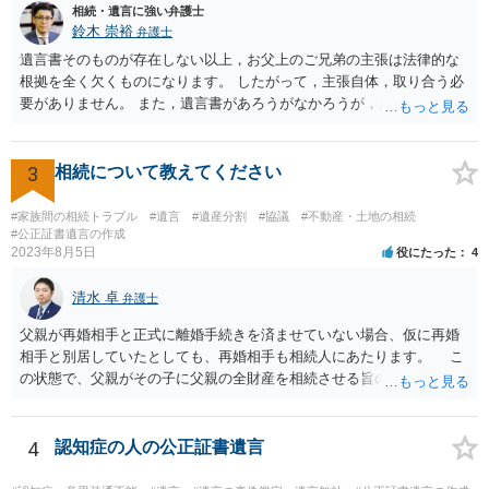
相続・遺言に強い弁護士
鈴木 崇裕
弁護士
遺言書そのものが存在しない以上，お父上のご兄弟の主張は法律的な
根拠を全く欠くものになります。 したがって，主張自体，取り合う必
要がありません。 また，遺言書があろうがなかろうが，お父上のご兄
弟と面会しなければならない義務はもともとありません。 峰岸先生の
ご回答にもありますが， 代理人弁護士をたてて，その弁護士から相手
方に対して， ・相続に関する主張は法的根拠がなく，一切応じないこ
3
相続について教えてください
と ・今後一切の連絡をしてこないでほしいこと ・連絡を継続してくる
ようであれば警察への通報や法的措置も辞さないこと などを記載した
#家族間の相続トラブル
#遺言
#遺産分割
#協議
#不動産・土地の相続
書面を発送してもらうことがよろしいように思います。
#公正証書遺言の作成
2023年8月5日
役にたった
4
清水 卓
弁護士
父親が再婚相手と正式に離婚手続きを済ませていない場合、仮に再婚
相手と別居していたとしても、再婚相手も相続人にあたります。 こ
の状態で、父親がその子に父親の全財産を相続させる旨の公正証書遺
言を残した場合、一旦は子が父親の全財産を相続することになります
が、再婚相手の遺留分を侵害しているため、再婚相手から相続人
（子）に対して遺留分侵害額請求権が行使される可能性があります。
4
認知症の人の公正証書遺言
お悩みのようであれば、問題の当事者であるお父様本人がお住まい
の地域等の弁護士に直接相談してみるのが望ましいように思います。