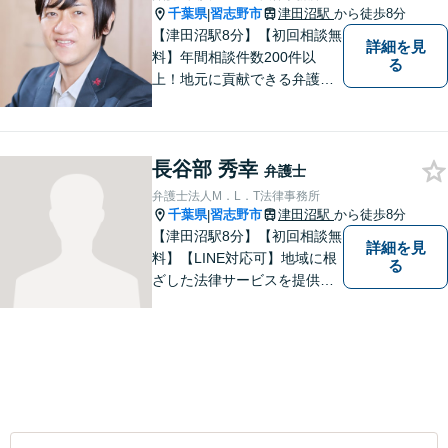
千葉県
習志野市
津田沼駅
から徒歩8分
|
【津田沼駅8分】【初回相談無
詳細を見
料】年間相談件数200件以
る
上！地元に貢献できる弁護士
に。相談者さまに寄り添い、
最善の解決を目指します【離
婚・男女問題】熟年離婚・不
長谷部 秀幸
貞に関して実績多数、女性側
弁護士
からのご相談にも注力してい
弁護士法人M．L．T法律事務所
ます。あなたの思いをしっか
千葉県
習志野市
津田沼駅
から徒歩8分
|
りと伺います。
【津田沼駅8分】【初回相談無
詳細を見
料】【LINE対応可】地域に根
る
ざした法律サービスを提供し
ております。｜一つひとつの
ご相談に真摯に向き合い、依
頼者の方にとってよりよい解
決を目指して力を尽くしてお
ります。まずはお気軽にご相
談ください。