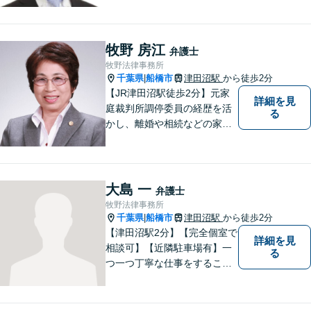
な問題でお困りの際は、お一
人で悩まず、ぜひ千葉県船橋
市の牧野法律事務所へお気軽
牧野 房江
弁護士
にご相談下さい。
牧野法律事務所
千葉県
船橋市
津田沼駅
から徒歩2分
|
【JR津田沼駅徒歩2分】元家
詳細を見
庭裁判所調停委員の経歴を活
る
かし、離婚や相続などの家事
事件に取り組んでいます。
大島 一
弁護士
牧野法律事務所
千葉県
船橋市
津田沼駅
から徒歩2分
|
【津田沼駅2分】【完全個室で
詳細を見
相談可】【近隣駐車場有】一
る
つ一つ丁寧な仕事をすること
を心がけて、活動しておりま
す。法的な問題でお困りの際
は、お一人で悩まず、ぜひ千