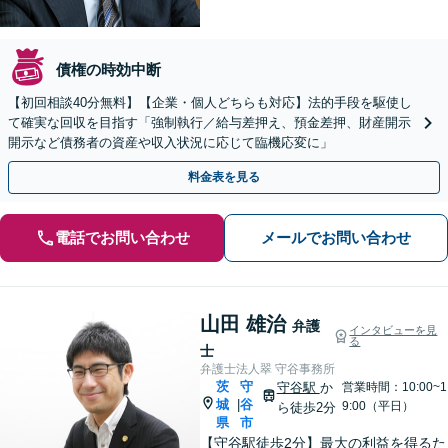
債権の時効中断
【初回相談40分無料】【企業・個人どちらも対応】法的手段を駆使し
て確実な回収を目指す「強制執行／給与差押え、預金差押、財産開示
開示など債務者の資産や収入状況に応じて臨機応変に」
料金表を見る
電話でお問い合わせ
メールでお問い合わせ
山田 雄治
弁護
インタビューを見
る
士
弁護士法人翠 守谷事務所
茨
守
守谷駅
か
営業時間：10:00~1
城
谷
|
9:00（平日）
ら徒歩2分
県
市
【守谷駅徒歩2分】最大の利益を得るた