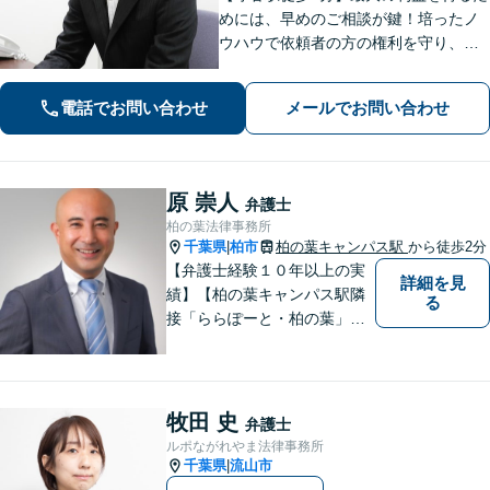
めには、早めのご相談が鍵！培ったノ
ウハウで依頼者の方の権利を守り、最
上のリーガルサービスをお届けしま
す。借金、遺言相続、離婚、企業法務
電話でお問い合わせ
メールでお問い合わせ
その他どんな相談でも受け付けます。
原 崇人
弁護士
柏の葉法律事務所
千葉県
柏市
柏の葉キャンパス駅
から徒歩2分
|
【弁護士経験１０年以上の実
詳細を見
績】【柏の葉キャンパス駅隣
る
接「ららぽーと・柏の葉」
内】【不動産・遺産相続の解
決多数・同分野の初回相談無
料】
牧田 史
弁護士
ルポながれやま法律事務所
千葉県
流山市
|