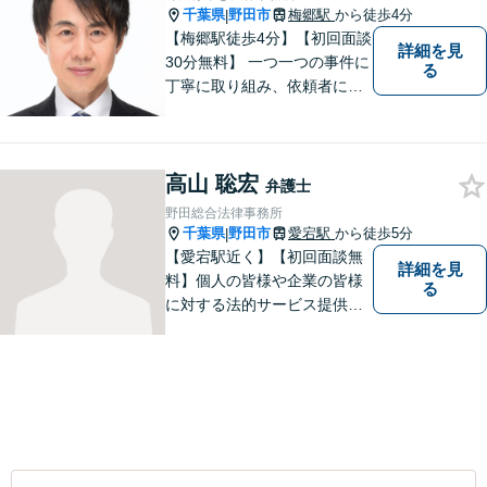
千葉県
野田市
梅郷駅
から徒歩4分
|
【梅郷駅徒歩4分】【初回面談
詳細を見
30分無料】 一つ一つの事件に
る
丁寧に取り組み、依頼者にと
って納得できる解決に至るよ
う努力いたします。 安心して
ご相談いただければと思いま
高山 聡宏
す。
弁護士
野田総合法律事務所
千葉県
野田市
愛宕駅
から徒歩5分
|
【愛宕駅近く】【初回面談無
詳細を見
料】個人の皆様や企業の皆様
る
に対する法的サービス提供に
誠実に取り組んでいきたいと
考えております。刑事事件／
民事事件／家事事件／企業法
務など、幅広く対応します。
【当日／夜間／休日対応可】
お気軽にご相談ください。