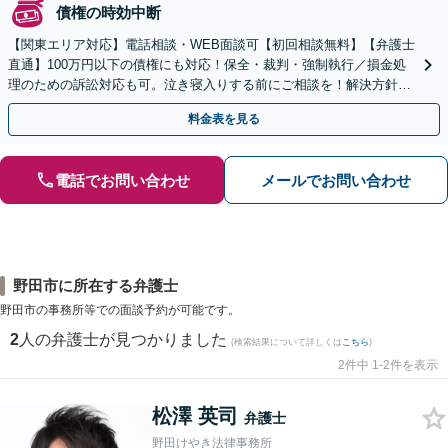
債権の時効中断
【関東エリア対応】電話相談・WEB面談可【初回相談無料】【弁護士
直通】100万円以下の債権にも対応！保全・裁判・強制執行／損金処
理のための訴訟対応も可。泣き寝入りする前にご相談を！解決方針は
初回相談時にしっかりお伝え【請求された側にも対応】
料金表を見る
電話でお問い合わせ
メールでお問い合わせ
野田市に所在する弁護士
野田市の事務所等での面談予約が可能です。
2
人の弁護士が見つかりました
(検索結果について詳しくは
こちら
)
2件中 1-2件を表示
松澤 英司
弁護士
野田けやき法律事務所