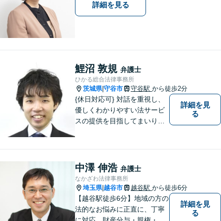
詳細を見る
鯉沼 敦規
弁護士
ひかる総合法律事務所
茨城県
守谷市
守谷駅
から徒歩2分
|
{休日対応可} 対話を重視し、
詳細を見
優しくわかりやすい法サービ
る
スの提供を目指してまいりま
す。
中澤 伸浩
弁護士
なかざわ法律事務所
埼玉県
越谷市
越谷駅
から徒歩6分
|
【越谷駅徒歩6分】地域の方の
詳細を見
法的なお悩みに正直に、丁寧
る
に対応。財産分与・親権・養