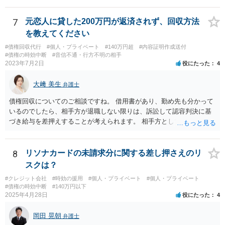
7
元恋人に貸した200万円が返済されず、回収方法
を教えてください
#債権回収代行
#個人・プライベート
#140万円超
#内容証明作成送付
#債権の時効中断
#音信不通・行方不明の相手
2023年7月2日
役にたった
4
大﨑 美生
弁護士
債権回収についてのご相談ですね。 借用書があり、勤め先も分かって
いるのでしたら、相手方が退職しない限りは、訴訟して認容判決に基
づき給与を差押えすることが考えられます。 相手方としては上記のと
おり差押えまでされる懸念がありますので、交渉で分割払いの示談で
まとまる可能性もあると思います。 借用書などの記録をもって弁護士
にご相談されることをおすすめします。
8
リソナカードの未請求分に関する差し押さえのリ
スクは？
#クレジット会社
#時効の援用
#個人・プライベート
#個人・プライベート
#債権の時効中断
#140万円以下
2025年4月28日
役にたった
4
岡田 晃朝
弁護士