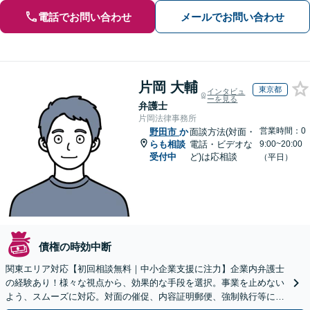
電話でお問い合わせ
メールでお問い合わせ
片岡 大輔
東京都
インタビュ
ーを見る
弁護士
片岡法律事務所
営業時間：0
野田市
か
面談方法(対面・
らも相談
電話・ビデオな
9:00~20:00
受付中
ど)は応相談
（平日）
債権の時効中断
関東エリア対応【初回相談無料｜中小企業支援に注力】企業内弁護士
の経験あり！様々な視点から、効果的な手段を選択。事業を止めない
よう、スムーズに対応。対面の催促、内容証明郵便、強制執行等に精