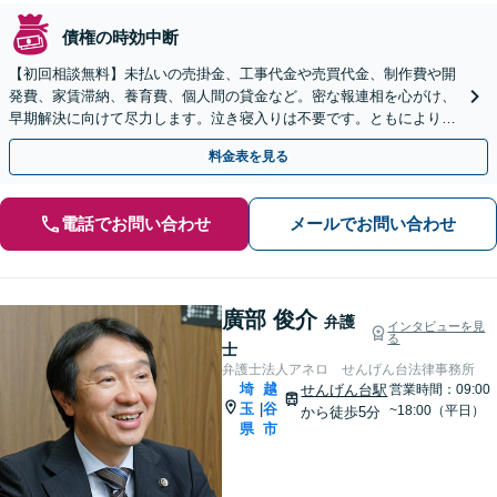
債権の時効中断
【初回相談無料】未払いの売掛金、工事代金や売買代金、制作費や開
発費、家賃滞納、養育費、個人間の貸金など。密な報連相を心がけ、
早期解決に向けて尽力します。泣き寝入りは不要です。ともにより良
い解決方法を模索しましょう【せんげん台駅5分】
料金表を見る
電話でお問い合わせ
メールでお問い合わせ
廣部 俊介
弁護
インタビューを見
る
士
弁護士法人アネロ せんげん台法律事務所
埼
越
せんげん台駅
営業時間：09:00
玉
谷
|
~18:00（平日）
から徒歩5分
県
市