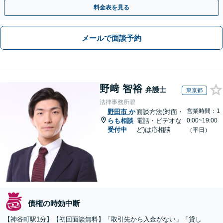
通。お困りの方はすぐにご相談を【オンライン面談◎】
料金表を見る
メールで面談予約
野﨑 智裕
弁護士
東京都
法律事務所碧
営業時間：1
野田市
か
面談方法(対面・
らも相談
電話・ビデオな
0:00~19:00
受付中
ど)は応相談
（平日）
債権の時効中断
【神谷町駅1分】【初回面談無料】「取引先から入金がない」「貸し