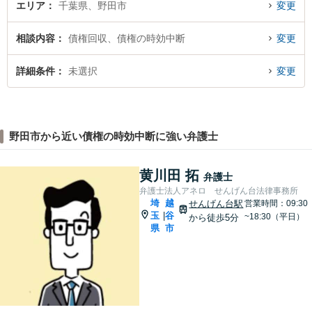
エリア
千葉県、野田市
変更
相談内容
債権回収、債権の時効中断
変更
詳細条件
未選択
変更
野田市から近い債権の時効中断に強い弁護士
黄川田 拓
弁護士
弁護士法人アネロ せんげん台法律事務所
埼
越
せんげん台駅
営業時間：09:30
玉
谷
|
~18:30（平日）
から徒歩5分
県
市