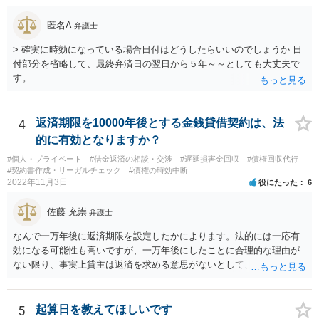
匿名A
弁護士
> 確実に時効になっている場合日付はどうしたらいいのでしょうか 日
付部分を省略して、最終弁済日の翌日から５年～～としても大丈夫で
す。
4
返済期限を10000年後とする金銭貸借契約は、法
的に有効となりますか？
#個人・プライベート
#借金返済の相談・交渉
#遅延損害金回収
#債権回収代行
#契約書作成・リーガルチェック
#債権の時効中断
2022年11月3日
役にたった
6
佐藤 充崇
弁護士
なんで一万年後に返済期限を設定したかによります。法的には一応有
効になる可能性も高いですが、一万年後にしたことに合理的な理由が
ない限り、事実上貸主は返済を求める意思がないとして、消費貸借契
約の成立を否定し贈与契約であるとする可能性も高いです。脱税など
に悪用される可能性もあるので。
5
起算日を教えてほしいです