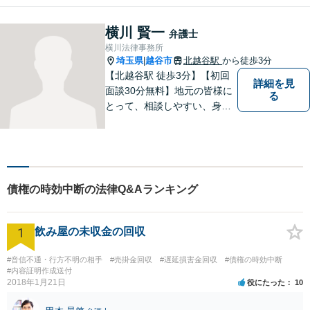
横川 賢一
弁護士
横川法律事務所
埼玉県
越谷市
北越谷駅
から徒歩3分
|
【北越谷駅 徒歩3分】【初回
詳細を見
面談30分無料】地元の皆様に
る
とって、相談しやすい、身近
な法律事務所を目指しており
ます。法律問題でお悩みの
方、弁護士にこんなこと相談
してよいのかと迷っている
方、ぜひ一度ご相談くださ
債権の時効中断の法律Q&Aランキング
い。
1
飲み屋の未収金の回収
#音信不通・行方不明の相手
#売掛金回収
#遅延損害金回収
#債権の時効中断
#内容証明作成送付
2018年1月21日
役にたった
10