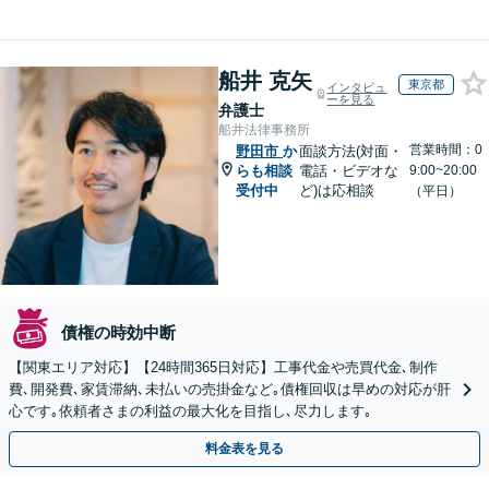
船井 克矢
東京都
インタビュ
ーを見る
弁護士
船井法律事務所
営業時間：0
野田市
か
面談方法(対面・
らも相談
電話・ビデオな
9:00~20:00
受付中
ど)は応相談
（平日）
債権の時効中断
【関東エリア対応】【24時間365日対応】工事代金や売買代金､制作
費､開発費､家賃滞納､未払いの売掛金など｡債権回収は早めの対応が肝
心です｡依頼者さまの利益の最大化を目指し､尽力します｡
料金表を見る