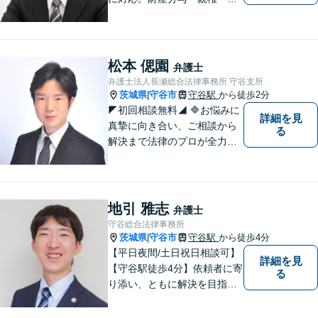
育費・不倫/不貞の慰謝料・個
人/会社/事業の借金・交通事故
の慰謝料/損賠賠償請求など身
近なお困りごとはお気軽にご
松本 偲園
弁護士
相談ください。
弁護士法人長瀬総合法律事務所 守谷支所
茨城県
守谷市
守谷駅
から徒歩2分
|
◤初回相談無料◢ 🔷お悩みに
詳細を見
真摯に向き合い、ご相談から
る
解決まで法律のプロが全力で
サポートいたします。早期対
応で解決スピードUP！誠実さ
と経験で支えます。🔷不安な
日々を終わらせるために安心
地引 雅志
弁護士
の第一歩を踏み出しましょ
守谷総合法律事務所
う。お気軽にお問い合わせく
茨城県
守谷市
守谷駅
から徒歩4分
|
ださい。
【平日夜間/土日祝日相談可】
詳細を見
【守谷駅徒歩4分】依頼者に寄
る
り添い、ともに解決を目指し
ます。