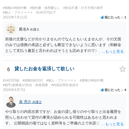
#債権の時効中断
#契約書・借用書なし
#音信不通・行方不明の相手
#個人・プライベート
#140万円以下
2022年7月11日
役にたった
1
匿名A
弁護士
前後の文脈などが分かりませんのでなんともいえませんが、その文面
のみでは債務の承認と必ずしも断定できないように思います（和解金
として支払う趣旨と言われればそうとも読めますので）。 個別具体的
な事実関係に入り込みますと個々の証拠を見ないことには判断しづら
いところがございますので、これまでの電話内容やメールの文面、訴
訟の経過に関する記録等を持って近隣の弁護士にご相談された方がよ
6
貸したお金を返済して欲しい
ろしいかと存じます。
#140万円超
#債権回収代行
#個人・プライベート
#債権の時効中断
#相手(債務者)の所在・財産調査
#内容証明作成送付
2026年4月7日
役にたった
4
泉 亮介
弁護士
やり取りの内容次第ですが、お金の貸し借りのやり取りと出金履歴を
照らし合わせて貸付の事実が認められる可能性はあるかと思われま
す。 公開相談の場ではなく資料等をご準備の上で弁護士に個別相談さ
れると良いでしょう。