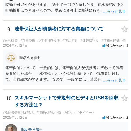
時効の可能性があります。 途中で一部でも返したり、債権を認めると
時効援用はできませんので、早めに弁護士に相談に行きましょう。
9
連帯保証人が債務者に対する責務について
#自己破産
#任意整理
#債権回収代行
#仮差押え
#連帯保証人
#債権の時効中断
2024年7月27日
役にたった
3
匿名A
弁護士
連帯保証について、一般的には、連帯保証人が債務者に代わって債務
を弁済した場合、「求償権」という権利に基づいて、債務者に対し
て、金銭請求ができます。 なので、一般的には、連帯保証人が代わり
に返済してくれた場合には、代わりに返済してもらった金額を、債務
者が連帯債務者に支払わなければならない、ということになります。
ご質問の構成の違いを確認されたい意図は分かりかねますが、結論と
10
スキルマーケットで未返却のビデオとUSBを回収
しては、一般的には「求償権」に基づいて上記のような処理になるか
する方法は？
と思います。
#発信者情報開示請求
#債権の時効中断
#個人・プライベート
2025年5月21日
役にたった
2
川添 圭
弁護士