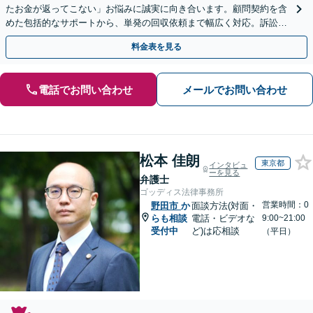
たお金が返ってこない」お悩みに誠実に向き合います。顧問契約を含
めた包括的なサポートから、単発の回収依頼まで幅広く対応。訴訟や
交渉で、権利を守るために尽力【夜間相談可】
料金表を見る
電話でお問い合わせ
メールでお問い合わせ
松本 佳朗
東京都
インタビュ
ーを見る
弁護士
ゴッディス法律事務所
営業時間：0
野田市
か
面談方法(対面・
らも相談
電話・ビデオな
9:00~21:00
受付中
ど)は応相談
（平日）