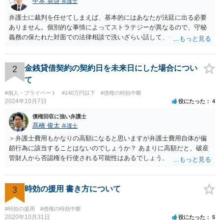
甲本 晃啓
弁護士
弁護士に裁判を任せてしまえば、基本的にはあなたが法廷に出る必要
ありません。個別的な事情によってストラテジーが異なるので、守秘
義務の保たれた対面での法律相談で洗いざらい話して、ベストな方法
を検討してもらってください。
2
金銭貸借契約の契約日を未来日にした場合につい
て
#個人・プライベート
#140万円以下
#債権の時効中断
2024年10月7日
役にたった
4
債権回収に強い弁護士
髙橋 俊太
弁護士
＞弁護士費用もかなりの高額になると思いますが弁護士費用自体が偏
頗行為に該当することはないのでしょうか？ あまりに高額だと、破産
管財人から否認権を行使される可能性はあるでしょう。 ＞このレベル
の事案でも法テラスで対応してもらえるものでしょうか？ 【友人に安
定した収入があります】とのことなので、法テラスの利用は難しいと
思われます。 此方での当方回答は以上となりますが、参考になれば幸
3
時効の援用 書き方について
いです。
#時効の援用
#債権の時効中断
2020年10月31日
役にたった
5