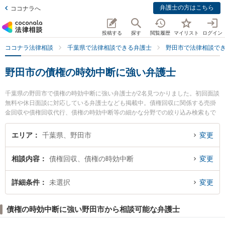
弁護士の方はこちら
ココナラへ
投稿する
探す
閲覧履歴
マイリスト
ログイン
ココナラ法律相談
千葉県で法律相談できる弁護士
野田市で法律相談で
野田市の債権の時効中断に強い弁護士
千葉県の野田市で債権の時効中断に強い弁護士が2名見つかりました。初回面談
無料や休日面談に対応している弁護士なども掲載中。債権回収に関係する売掛
金回収や債権回収代行、債権の時効中断等の細かな分野での絞り込み検索もで
き便利です。特に野田けやき法律事務所の松澤 英司弁護士や野田総合法律事務
所の高山 聡宏弁護士のプロフィール情報や弁護士費用、強みなどが注目されて
エリア
千葉県、野田市
変更
います。『野田市で土日や夜間に発生した債権の時効中断のトラブルを今すぐ
に弁護士に相談したい』『債権の時効中断のトラブル解決の実績豊富な近くの
相談内容
債権回収、債権の時効中断
変更
弁護士を検索したい』『初回相談無料で債権の時効中断を法律相談できる野田
市内の弁護士に相談予約したい』などでお困りの相談者さんにおすすめです。
詳細条件
未選択
変更
債権の時効中断に強い野田市から相談可能な弁護士