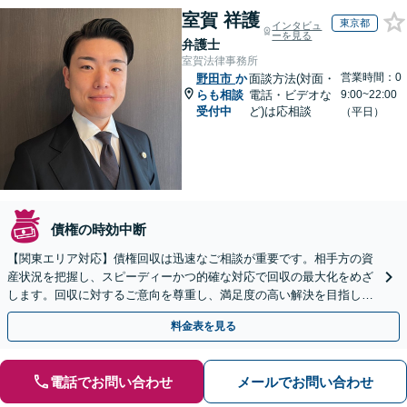
室賀 祥護
東京都
インタビュ
ーを見る
弁護士
室賀法律事務所
営業時間：0
野田市
か
面談方法(対面・
らも相談
電話・ビデオな
9:00~22:00
受付中
ど)は応相談
（平日）
債権の時効中断
【関東エリア対応】債権回収は迅速なご相談が重要です。相手方の資
産状況を把握し、スピーディーかつ的確な対応で回収の最大化をめざ
します。回収に対するご意向を尊重し、満足度の高い解決を目指しま
す【休日・夜間相談対応】
料金表を見る
電話でお問い合わせ
メールでお問い合わせ