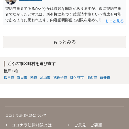
契約当事者であるかどうかは微妙な問題がありますが、仮に契約当事
者でなかったとすれば、所有権に基づく返還請求権という構成も可能
であるように思われます。内容証明郵便で期限を定めて返却を求める
（返却する意思がない場合はその理由を回答するよう併せて求める）
といった手段を踏んだ上で、最終的には訴訟を検討すべきではないか
と思われます。ビデオテープが大切な（ある程度費用をかけてでも取
もっとみる
り返したい）ものであれば、弁護士へ相談・依頼することも考えられ
ます。
近くの市区町村を選び直す
松戸・柏
松戸市
野田市
柏市
流山市
我孫子市
鎌ケ谷市
印西市
白井市
ココナラ法律相談について
ココナラ法律相談とは
ご意見・ご要望