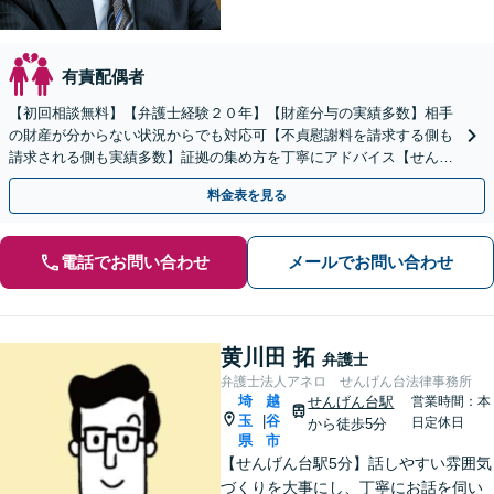
有責配偶者
【初回相談無料】【弁護士経験２０年】【財産分与の実績多数】相手
の財産が分からない状況からでも対応可【不貞慰謝料を請求する側も
請求される側も実績多数】証拠の集め方を丁寧にアドバイス【せんげ
ん台駅徒歩5分】
料金表を見る
電話でお問い合わせ
メールでお問い合わせ
黄川田 拓
弁護士
弁護士法人アネロ せんげん台法律事務所
埼
越
せんげん台駅
営業時間：本
玉
谷
|
日定休日
から徒歩5分
県
市
【せんげん台駅5分】話しやすい雰囲気
づくりを大事にし、丁寧にお話を伺い