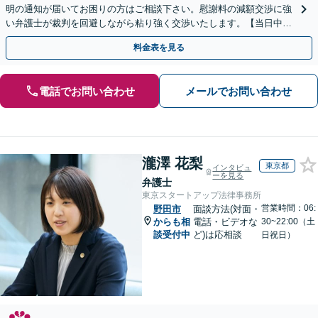
明の通知が届いてお困りの方はご相談下さい。慰謝料の減額交渉に強
い弁護士が裁判を回避しながら粘り強く交渉いたします。【当日中の
相談可(予約制)】【関東エリア全域対応】
料金表を見る
電話でお問い合わせ
メールでお問い合わせ
瀧澤 花梨
東京都
インタビュ
ーを見る
弁護士
東京スタートアップ法律事務所
営業時間：06:
野田市
面談方法(対面・
からも相
電話・ビデオな
30~22:00（土
談受付中
ど)は応相談
日祝日）