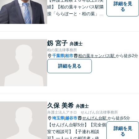
詳細を見
績】【柏の葉キャンパス駅隣
る
接「ららぽーと・柏の葉」
内】【不動産・遺産相続の解
決多数・同分野の初回相談無
料】
釼 宮子
弁護士
柏の葉法律事務所
千葉県
柏市
柏の葉キャンパス駅
から徒歩2分
|
詳細を見る
久保 美希
弁護士
弁護士法人アネロ せんげん台法律事務所
埼玉県
越谷市
せんげん台駅
から徒歩5分
|
【せんげん台駅5分】【完全個
詳細を見
室で相談可】【子連れ相談
る
可】一人一人の相談者・依頼