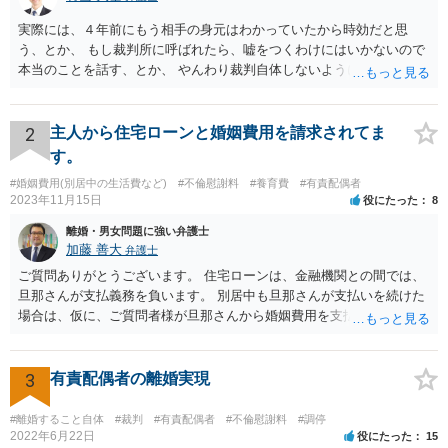
実際には、４年前にもう相手の身元はわかっていたから時効だと思
う、とか、 もし裁判所に呼ばれたら、嘘をつくわけにはいかないので
本当のことを話す、とか、 やんわり裁判自体しないように説得するの
がいいと思います。
2
主人から住宅ローンと婚姻費用を請求されてま
す。
#婚姻費用(別居中の生活費など)
#不倫慰謝料
#養育費
#有責配偶者
2023年11月15日
役にたった
8
離婚・男女問題に強い弁護士
加藤 善大
弁護士
ご質問ありがとうございます。 住宅ローンは、金融機関との間では、
旦那さんが支払義務を負います。 別居中も旦那さんが支払いを続けた
場合は、仮に、ご質問者様が旦那さんから婚姻費用を支払ってもらう
場合の本来の婚姻費用から、 旦那さんが支払っている住宅ローンの一
部の額を引いた額が婚姻費用として支払われることになることが多い
です。 また、離婚をする際の財産分与において考慮されることもあり
3
有責配偶者の離婚実現
ます。 他方、旦那さんが住宅ローンを支払わなくなってしまう場合が
あります。 その場合に、ご質問者様が、その後もご自宅に住み続けた
#離婚すること自体
#裁判
#有責配偶者
#不倫慰謝料
#調停
い場合は、実質的にご質問者様が住宅ローンをお支払になる必要が出
2022年6月22日
役にたった
15