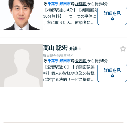
千葉県
野田市
梅郷駅
から徒歩4分
|
【梅郷駅徒歩4分】【初回面談
詳細を見
30分無料】 一つ一つの事件に
る
丁寧に取り組み、依頼者にと
って納得できる解決に至るよ
う努力いたします。 安心して
ご相談いただければと思いま
高山 聡宏
す。
弁護士
野田総合法律事務所
千葉県
野田市
愛宕駅
から徒歩5分
|
【愛宕駅近く】【初回面談無
詳細を見
料】個人の皆様や企業の皆様
る
に対する法的サービス提供に
誠実に取り組んでいきたいと
考えております。刑事事件／
民事事件／家事事件／企業法
務など、幅広く対応します。
【当日／夜間／休日対応可】
お気軽にご相談ください。