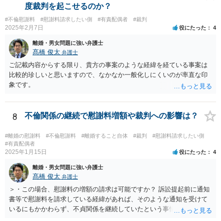
論しないからと言って直ちに離婚訴訟で不利になることはないと思い
度裁判を起こせるのか？
ます（離婚訴訟では反論が必要になってくると思いますが、調停段階
#不倫慰謝料
#慰謝料請求したい側
#有責配偶者
#裁判
からこちらの言い分や手の内を知らせることに余り意味はないように
2025年2月7日
役にたった
4
思います。）。
離婚・男女問題に強い弁護士
髙橋 俊太
弁護士
ご記載内容からする限り、貴方の事案のような経緯を経ている事案は
比較的珍しいと思いますので、なかなか一般化しにくいのが率直な印
象です。
8
不倫関係の継続で慰謝料増額や裁判への影響は？
#離婚の慰謝料
#不倫慰謝料
#離婚すること自体
#裁判
#慰謝料請求したい側
#有責配偶者
2025年1月15日
役にたった
4
離婚・男女問題に強い弁護士
髙橋 俊太
弁護士
＞・この場合、慰謝料の増額の請求は可能ですか？ 訴訟提起前に通知
書等で慰謝料を請求している経緯があれば、そのような通知を受けて
いるにもかかわらず、不貞関係を継続していたという事情は悪質性を
基礎付けるものであり、増額事由になり得ます。そのような判断をし