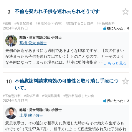
ている裁判例もありますので、担当弁護士に確認してみるとよいでし
ょう。 ＞・この事実が何か今回の裁判に影響することはあるのでしょ
9
不倫を疑われ子供を連れ去られそうです
うか？ 提訴時に請求している慰謝料額がいくらであるかにもよります
が、不貞が継続している事実自体は、上記のとおり増額事由になり得
#親権
#有責配偶者
#異性関係(不貞等)
#離婚すること自体
#不倫慰謝料
るので、請求を拡張するか、現状の請求額が認容されやすいように今
2024年9月19日
役にたった
6
後の攻防で主張立証していくことになるでしょう。方針について、担
離婚・男女問題に強い弁護士
当弁護士とよく相談してみるとよいと思います。
髙橋 俊太
弁護士
夫側の反応があまりにも過剰であるような印象ですが、【次の住まい
が決まったら子供を連れて出ていく】とのことなので、万一そのよう
な事態になってしまった場合には、即座に監護者指定・子の引渡しの
手続をとる必要がありますので、事前に心構えはしておいた方がよい
でしょう。 親権者や監護者の指定が争いになる場合、現在の実務では
「主たる監護者が父母いずれか」という基準で判断されます。具体的
10
不倫慰謝料請求時効の可能性と取り消し手段につ
には、子が生まれてから現在に至るまで、産休・育休取得の有無、子
いて。
の衣食住の世話、子の傷病時の看病等、保育園や習い事への対応など
#不倫慰謝料
#音信不通
#有責配偶者
#慰謝料請求したい側
に関する具体的（中心的）監護実績をもとにして、他方配偶者と比較
2024年3月17日
役にたった
2
して、自分が主として子を監護してきた者であるかどうかが重要にな
ります。【子供の監護は平日休日含めて8割私です。】ということでは
離婚・男女問題に強い弁護士
あるのですが、上記のとおり、様々な具体的な事情を踏まえて検討す
土屋 峻
弁護士
る必要があるので、最寄りの弁護士などに個別に相談することをお勧
意思表示は、その通知が相手方に到達した時からその効力を生ずるも
めいたします。
のですが（民法97条1項）、相手方によって直接受領され又は了知され