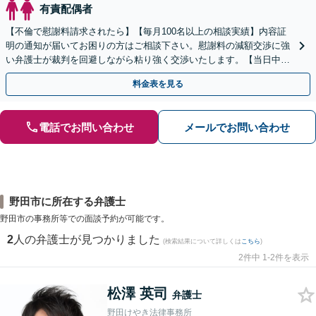
有責配偶者
【不倫で慰謝料請求されたら】【毎月100名以上の相談実績】内容証
明の通知が届いてお困りの方はご相談下さい。慰謝料の減額交渉に強
い弁護士が裁判を回避しながら粘り強く交渉いたします。【当日中の
相談可(予約制)】【全国対応】
料金表を見る
電話でお問い合わせ
メールでお問い合わせ
野田市に所在する弁護士
野田市の事務所等での面談予約が可能です。
2
人の弁護士が見つかりました
(検索結果について詳しくは
こちら
)
2件中 1-2件を表示
松澤 英司
弁護士
野田けやき法律事務所