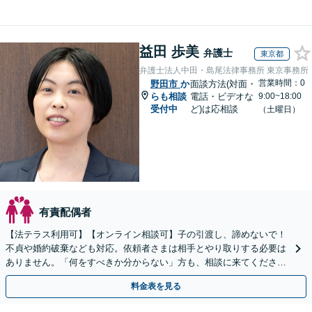
益田 歩美
弁護士
東京都
弁護士法人中田・島尾法律事務所 東京事務所
営業時間：0
野田市
か
面談方法(対面・
らも相談
電話・ビデオな
9:00~18:00
受付中
ど)は応相談
（土曜日）
有責配偶者
【法テラス利用可】【オンライン相談可】子の引渡し、諦めないで！
不貞や婚約破棄なども対応。依頼者さまは相手とやり取りする必要は
ありません。「何をすべきか分からない」方も、相談に来てくださ
い。相談・書類作成のみのプランもあります
料金表を見る