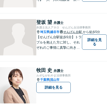
者に真摯に向き合うことを大
切にしています。相談にお越
しくださった方々のお悩みを
適切かつ速やかに解決いたし
登坂 望
弁護士
ます。 お気軽にご相談くださ
弁護士法人アネロ せんげん台法律事務所
い。
埼玉県
越谷市
せんげん台駅
から徒歩5分
|
【せんげん台駅徒歩5分】トラ
詳細を見
ブルを抱えた方に対し、それ
る
ぞれのご事情に真摯に向き合
い、一つ一つの事件に対して
誠実に対応してまいります。
離婚、相続、交通事故、借
金、 労働、企業法務など、多
牧田 史
弁護士
岐に渡る分野に精通していま
ルポながれやま法律事務所
す。お困りごとはお気軽にご
千葉県
流山市
|
連絡ください。
詳細を見る