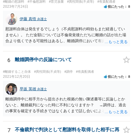
#離婚の慰謝料
#不倫慰謝料
#育児放棄
#異性関係(不貞等)
#有責配偶者
2023年7月24日
役にたった
8
伊藤 真悟
弁護士
慰謝料自体は発生するでしょう（不貞慰謝料の時効もまだ経過してい
ません）。 ただ金額については不倫発覚後ただちに離婚の話が出た場
合より低くできる可能性はあるし、離婚調停において有責配偶者の主
張がなされて場合に離婚原因は不倫ではなく、夫の育児拒否だという
主張は考えられます。 養育費なども含めて一度弁護士に相談すること
を勧めます。
6
離婚調停中の反論について
#離婚すること自体
#異性関係(不貞等)
#調停
#有責配偶者
2021年12月20日
役にたった
8
早坂 英雄
弁護士
離婚調停中に相手方から提出された根拠の無い陳述書等に反論しとか
ないと、離婚裁判になった時に不利になりますか？ →調停は、過去
の事実を確定する手続きではなくあくまで話し合いによる合意を目指
す手続きですので、反論の陳述書を出すことが必須というわけではあ
りません（口頭での説明でも十分だと思います）。但し、調停委員が
反論の陳述書を提出するように求めているときは別です。 また、反
7
不倫裁判で判決として慰謝料を取得した相手に再