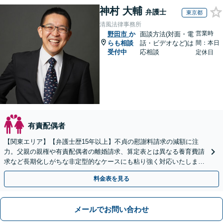
神村 大輔
弁護士
東京都
清風法律事務所
営業時
野田市
か
面談方法(対面・電
らも相談
話・ビデオなど)は
間：本日
受付中
応相談
定休日
有責配偶者
【関東エリア】【弁護士歴15年以上】不貞の慰謝料請求の減額に注
力。父親の親権や有責配偶者の離婚請求、算定表とは異なる養育費請
求など長期化しがちな非定型的なケースにも粘り強く対応いたしま
す。【初回相談30分無料】【休日・夜間相談可】
料金表を見る
メールでお問い合わせ