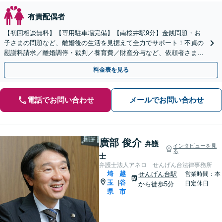
有責配偶者
【初回相談無料】【専用駐車場完備】【南桜井駅9分】金銭問題・お
子さまの問題など、離婚後の生活を見据えて全力でサポート！不貞の
慰謝料請求／離婚調停・裁判／養育費／財産分与など、依頼者さまの
思いを代弁し、最善の解決へ導きます【夜間・休日面談可】
料金表を見る
電話でお問い合わせ
メールでお問い合わせ
廣部 俊介
弁護
インタビューを見
る
士
弁護士法人アネロ せんげん台法律事務所
埼
越
せんげん台駅
営業時間：本
玉
谷
|
日定休日
から徒歩5分
県
市