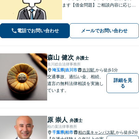
ます【借金問題】ご相談内容に応じて
チームで対応。あらゆる借金問題に幅
広く対応可能【労働問題】労働局での
勤務経験を活かし、相談者さま目線に
電話でお問い合わせ
メールでお問い合わせ
立った的確なアドバイスを【初回相談
無料】
森山 健次
弁護士
吉川総合法律事務所
埼玉県
吉川市
吉川駅
から徒歩1分
|
交通事故、過払い金、相続、
詳細を見
遺言の無料法律相談を実施し
る
ています。
原 崇人
弁護士
柏の葉法律事務所
千葉県
柏市
柏の葉キャンパス駅
から徒歩2分
|
【弁護士経験１０年以上の実