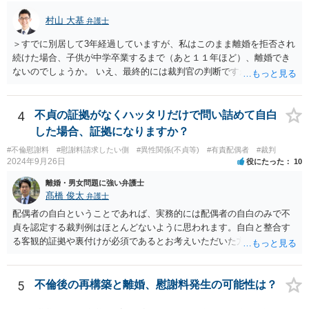
てくる可能性があります。 もし支払わない場合は、抵当権の実行とし
て、強制的にご自宅が売却されてしまう可能性があるからです。 可能
村山 大基
弁護士
であれば、婚姻費用の額、親権を取得するために現時点でしておくべ
＞すでに別居して3年経過していますが、私はこのまま離婚を拒否され
きこと等も含め、お近くの弁護士に直接相談して、アドバイス等を求
続けた場合、子供が中学卒業するまで（あと１１年ほど）、離婚でき
めることをお勧めします。
ないのでしょうか。 いえ、最終的には裁判官の判断ですが、現時点で
すでに同居期間の３倍以上別居していますし、 中学卒業するまで絶対
に離婚できない、ということもないと思います。 すでに依頼されてい
るということですし、例えば離婚後の養育費額について譲歩するなど
4
不貞の証拠がなくハッタリだけで問い詰めて自白
離婚の条件含めて、考えておられる通り打診してみると良いと思いま
した場合、証拠になりますか？
す。 また、調停で第三者を介して再度協議してみる、ということも考
#不倫慰謝料
#慰謝料請求したい側
#異性関係(不貞等)
#有責配偶者
#裁判
えられます。
2024年9月26日
役にたった
10
離婚・男女問題に強い弁護士
髙橋 俊太
弁護士
配偶者の自白ということであれば、実務的には配偶者の自白のみで不
貞を認定する裁判例はほとんどないように思われます。自白と整合す
る客観的証拠や裏付けが必須であるとお考えいただいた方がよいでし
ょう。
5
不倫後の再構築と離婚、慰謝料発生の可能性は？