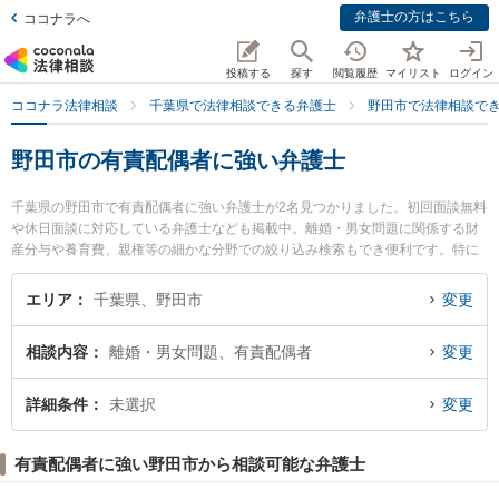
弁護士の方はこちら
ココナラへ
投稿する
探す
閲覧履歴
マイリスト
ログイン
ココナラ法律相談
千葉県で法律相談できる弁護士
野田市で法律相談で
野田市の有責配偶者に強い弁護士
千葉県の野田市で有責配偶者に強い弁護士が2名見つかりました。初回面談無料
や休日面談に対応している弁護士なども掲載中。離婚・男女問題に関係する財
産分与や養育費、親権等の細かな分野での絞り込み検索もでき便利です。特に
野田けやき法律事務所の松澤 英司弁護士や野田総合法律事務所の高山 聡宏弁護
士のプロフィール情報や弁護士費用、強みなどが注目されています。『野田市
エリア
千葉県、野田市
変更
で土日や夜間に発生した有責配偶者のトラブルを今すぐに弁護士に相談した
い』『有責配偶者のトラブル解決の実績豊富な近くの弁護士を検索したい』
相談内容
離婚・男女問題、有責配偶者
変更
『初回相談無料で有責配偶者を法律相談できる野田市内の弁護士に相談予約し
たい』などでお困りの相談者さんにおすすめです。
詳細条件
未選択
変更
有責配偶者に強い野田市から相談可能な弁護士