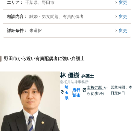
エリア
千葉県、野田市
変更
相談内容
離婚・男女問題、有責配偶者
変更
詳細条件
未選択
変更
野田市から近い有責配偶者に強い弁護士
林 優樹
弁護士
南桜井法律事務所
埼
南桜井駅
か
営業時間：本
春日
玉
|
日定休日
ら徒歩9分
部市
県