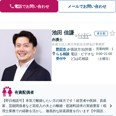
電話でお問い合わせ
メールでお問い合わせ
池田 佳謙
東京都
インタビュ
ーを見る
弁護士
弁護士法人東日本総合法律会計事務所
営業時間：1
野田市
か
面談方法(対面・
らも相談
電話・ビデオな
0:00~21:00
受付中
ど)は応相談
（土曜日）
有責配偶者
【即日相談可】本気で離婚したい方の味方です！経営者や医師、資産
家、芸能関係者など高収入の夫との離婚・慰謝料請求の実績豊富！税
理士業務での経験を活かし、徹底的な財産調査を行います【中国語対