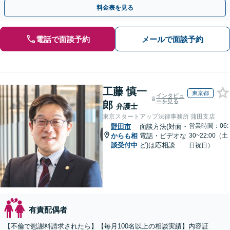
応可】
料金表を見る
電話で面談予約
メールで面談予約
工藤 慎一
東京都
インタビュ
ーを見る
郎
弁護士
東京スタートアップ法律事務所 蒲田支店
営業時間：06:
野田市
面談方法(対面・
からも相
電話・ビデオな
30~22:00（土
談受付中
ど)は応相談
日祝日）
有責配偶者
【不倫で慰謝料請求されたら】【毎月100名以上の相談実績】内容証