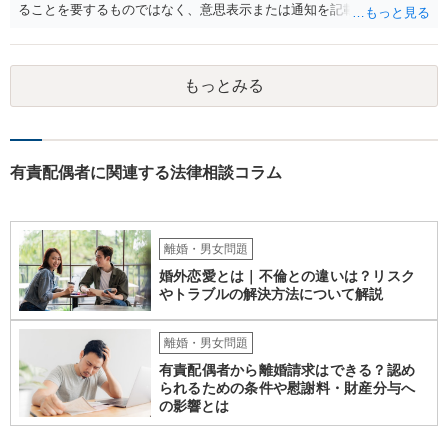
ることを要するものではなく、意思表示または通知を記載した書面
が、相手方のいわゆる支配圏内に置かれることをもって足りると考え
られます（最判昭和43年12月17日）。したがって、相手方の支配圏内
に入っていれば（郵便受けに投函するなど。実際には配達証明などを
もっとみる
つけたほうがよいでしょう。）、時効の完成猶予の効果を享受できる
と考えます。 その結果、催告の時効完成猶予期間の6か月の間に訴訟
提起をすることで請求が可能となります。
有責配偶者に関連する法律相談コラム
離婚・男女問題
婚外恋愛とは｜不倫との違いは？リスク
やトラブルの解決方法について解説
離婚・男女問題
有責配偶者から離婚請求はできる？認め
られるための条件や慰謝料・財産分与へ
の影響とは