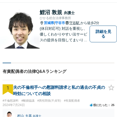
鯉沼 敦規
弁護士
ひかる総合法律事務所
茨城県
守谷市
守谷駅
から徒歩2分
|
{休日対応可} 対話を重視し、
詳細を見
優しくわかりやすい法サービ
る
スの提供を目指してまいりま
す。
有責配偶者の法律Q&Aランキング
1
夫の不倫相手への慰謝料請求と私の過去の不貞の
時効についての相談
#不倫慰謝料
#離婚協議
#異性関係(不貞等)
#有責配偶者
2024年7月24日
役にたった
25
村山 大基
弁護士