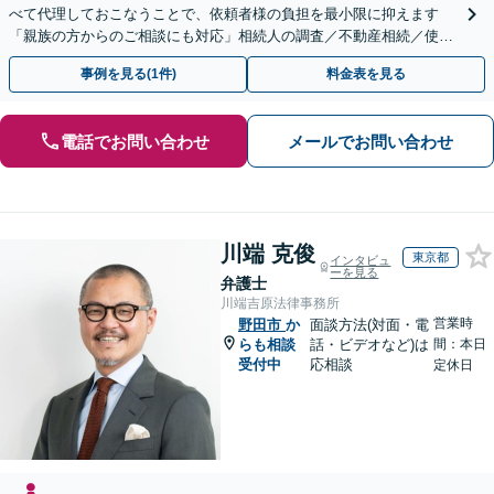
べて代理しておこなうことで、依頼者様の負担を最小限に抑えます
「親族の方からのご相談にも対応」相続人の調査／不動産相続／使い
込み【東京都在住以外の方も対応】
事例を見る(1件)
料金表を見る
電話でお問い合わせ
メールでお問い合わせ
川端 克俊
東京都
インタビュ
ーを見る
弁護士
川端吉原法律事務所
営業時
野田市
か
面談方法(対面・電
らも相談
話・ビデオなど)は
間：本日
受付中
応相談
定休日