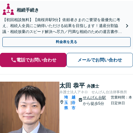
相続手続き
【初回相談無料】【南桜井駅9分】依頼者さまのご要望を最優先に考
え、相続人全員にご納得いただける結果を目指します！遺産分割協
議・相続放棄のスピード解決へ尽力／円満な相続のための遺言書作成
をサポート【夜間・休日面談可】【専用駐車場完備】
料金表を見る
電話でお問い合わせ
メールでお問い合わせ
太田 恭平
弁護士
弁護士法人アネロ せんげん台法律事務所
埼
越
せんげん台駅
営業時間：本
玉
谷
|
日定休日
から徒歩5分
県
市