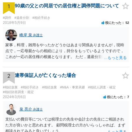
1
90歳の父との同居での居住権と調停問題について
#調停
#遺産分割
#相続手続き
2018年5月9日
役にたった
52
峰岸 泉
弁護士
家事，料理，雑用をやったかどうかはあまり関係ありませんが，現時
点で，一応母親からの相続により，持分をもっているようですので，
これが一応の居住権の根拠となります。 ただ，遺産分割により，母の
持分を父親が取得した場合，住み続けるのは難しいかも知れません。
2
連帯保証人が亡くなった場合
#相続放棄
#相続手続き
#相続放棄
#M&A・事業承継
#相続人調査・確定
#相続財産調査・鑑定
2024年3月6日
役にたった
7
泉 亮介
弁護士
支払いの費目等については税理士の先生や会計士の先生にご相談され
た方が良いかと思われます。 顧問税理士の方がいらっしゃれば、まず
相談されてみると良いでしょう。