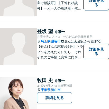
詳細を見
室で相談可】【子連れ相談
る
可】一人一人の相談者・依頼
者に真摯に向き合うことを大
切にしています。相談にお越
しくださった方々のお悩みを
適切かつ速やかに解決いたし
登坂 望
弁護士
ます。 お気軽にご相談くださ
弁護士法人アネロ せんげん台法律事務所
い。
埼玉県
越谷市
せんげん台駅
から徒歩5分
|
【せんげん台駅徒歩5分】トラ
詳細を見
ブルを抱えた方に対し、それ
る
ぞれのご事情に真摯に向き合
い、一つ一つの事件に対して
誠実に対応してまいります。
離婚、相続、交通事故、借
金、 労働、企業法務など、多
牧田 史
弁護士
岐に渡る分野に精通していま
ルポながれやま法律事務所
す。お困りごとはお気軽にご
千葉県
流山市
|
連絡ください。
詳細を見る