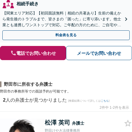
相続手続き
【関東エリア対応】【初回面談無料｜相続の共著あり】生前の備えか
ら発生後のトラブルまで、皆さまの「困った」に寄り添います。他士
業とも連携しワンストップで対応。ご年配の方のために、ご自宅やご
近所への出張相談も実施【秘密厳守｜休日・夜間相談可】
料金表を見る
電話でお問い合わせ
メールでお問い合わせ
野田市に所在する弁護士
野田市の事務所等での面談予約が可能です。
2
人の弁護士が見つかりました
(検索結果について詳しくは
こちら
)
2件中 1-2件を表示
松澤 英司
弁護士
野田けやき法律事務所