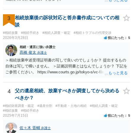
3
相続放棄後の訴状対応と答弁書作成についての相
談
#相続放棄
#相続手続き
#相続人調査・確定
#相続トラブルの代理交渉
2026年3月28日
役にたった
5
相続・遺言に強い弁護士
髙橋 俊太
弁護士
＞相続放棄申述受理証明書の写しで良いのでしょうか？ 提出するもの
自体は写しで構いません。 ＞証拠説明書とはなんでしょうか？ 下記を
ご参照ください。 https://www.courts.go.jp/tokyo-s/vc-files/tokyo-s/file/
14-1kisairei.pdf
4
父の遺産相続、放棄すべきか調査してから決める
べきか？
#相続財産調査・鑑定
#遺産分割
#不動産・土地の相続
#相続人調査・確定
#相続放棄
#相続手続き
2025年7月15日
役にたった
5
佐々木 晋輔
弁護士