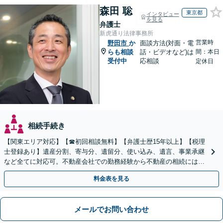
森田 聡
東京都
インタビュー
を見る
弁護士
新虎通り法律事務所
営業時
野田市
か
面談方法(対面・電
らも相談
話・ビデオなど)は
間：本日
受付中
応相談
定休日
相続手続き
【関東エリア対応】【☎︎初回相談無料】【弁護士歴15年以上】【税理
士登録あり】遺産分割、寄与分、遺留分、使い込み、遺言、事業承継
など全てに対応可。不動産会社での勤務経験から不動産の相続には特
に的確に対応【出張サービス】【夜間・休日面談】
料金表を見る
メールでお問い合わせ