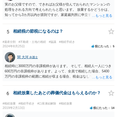
実のお父様ですので、できればお父様が住んでおられたマンションの
処理をされる方向で考えられたらと思います。 放棄するかどうかは、
知ってから3カ月以内が原則ですが、家庭裁判所に申立すれば3カ月の
期間を伸長することができます。 その間に、財産の状況を調査して、
放棄するかどうか決めることができます。 銀行やサラ金が数年も放置
することはありませんので、数年後に借金が発見される可能性はほぼ
5
相続税の節税になるのは？
ありません。 なお、私が扱った相続放棄を検討していた案件で、期間
伸長して調査したところ、サラ金に対する過払金など相当な財産が見
#遺産分割
#不動産・土地の相続
#協議
#相続手続き
つかったため相続したという事例がありました。
2024年8月25日
役にたった
5
関 大河
弁護士
相続時に3000万円の非課税枠があります。 そして、相続人一人につき
600万円の非課税枠があります。よって、全員で相続した場合、5400
万円の非課税枠の範囲に相続が収まる場合、税金はなしです。 一人が
相続放棄すると、600万円の枠が一つ減ります。よって、4800万円の
範囲となります。 一般的には、全員で相続する方が税金はお得です。
また、全員で相続しても、話し合いの結果、親がすべて相続と決める
6
相続放棄したあとの葬儀代金はもらえるのか？
こともできます。この場合でも相続の非課税枠は、全員で相続した540
0万円分使えます。 父が亡くなり、母が全部相続すると、母から三人
#相続放棄
#相続手続き
#口座凍結解除
#相続放棄
で相続する際は、4800万円が非課税枠となります。 そうすると、母が
2019年2月13日
役にたった
14
亡くなってから相続すると、両親のどちらかが亡くなってから相続す