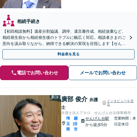
相続手続き
【初回相談無料】遺産分割協議、調停、遺言書作成、相続放棄など、
相続発生前から相続発生後のトラブルに幅広く対応。相談者さまのご
意向を汲み取りながら、納得できる解決の実現を目指します【せんげ
ん台駅より徒歩5分】
料金表を見る
電話でお問い合わせ
メールでお問い合わせ
廣部 俊介
弁護
インタビューを見
る
士
弁護士法人アネロ せんげん台法律事務所
埼
越
せんげん台駅
営業時間：本
玉
谷
|
日定休日
から徒歩5分
県
市