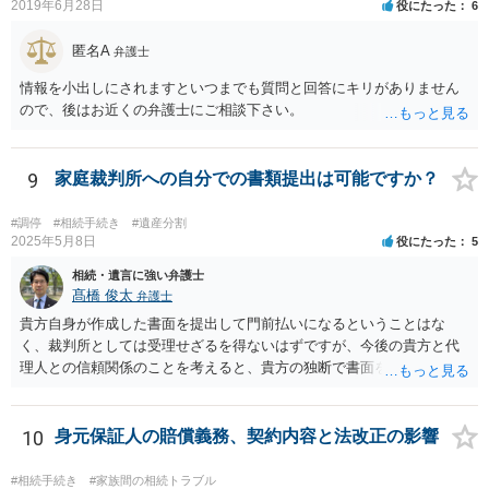
2019年6月28日
役にたった
6
匿名A
弁護士
情報を小出しにされますといつまでも質問と回答にキリがありません
ので、後はお近くの弁護士にご相談下さい。
9
家庭裁判所への自分での書類提出は可能ですか？
#調停
#相続手続き
#遺産分割
2025年5月8日
役にたった
5
相続・遺言に強い弁護士
髙橋 俊太
弁護士
貴方自身が作成した書面を提出して門前払いになるということはな
く、裁判所としては受理せざるを得ないはずですが、今後の貴方と代
理人との信頼関係のことを考えると、貴方の独断で書面を提出したり
裁判所に電話したりするのはお勧めしにくいところです。 現在の弁護
士が主張書面の提出を渋っているようですが、弁護士として提出の実
益がないと考えている可能性もあると思いますので、そのあたりも含
10
身元保証人の賠償義務、契約内容と法改正の影響
めて、弁護士見解を確認等するためによく打ち合わせた方がよいと思
います。単に面倒臭いということで書面提出をしないということであ
#相続手続き
#家族間の相続トラブル