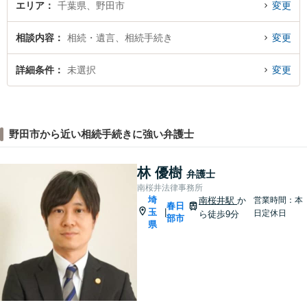
エリア
千葉県、野田市
変更
相談内容
相続・遺言、相続手続き
変更
詳細条件
未選択
変更
野田市から近い相続手続きに強い弁護士
林 優樹
弁護士
南桜井法律事務所
埼
南桜井駅
か
営業時間：本
春日
玉
|
日定休日
ら徒歩9分
部市
県