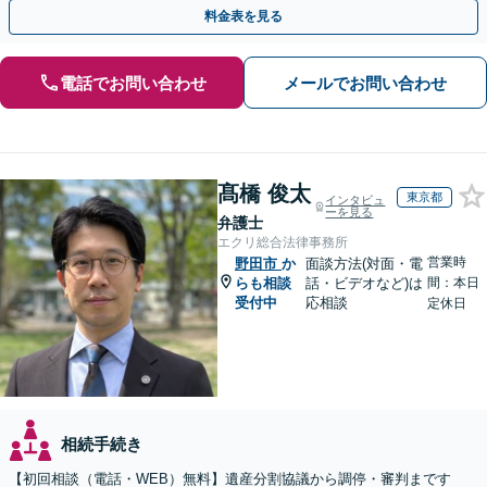
ください。遺言書や生前贈与など生前対策にも注力
料金表を見る
電話でお問い合わせ
メールでお問い合わせ
髙橋 俊太
東京都
インタビュ
ーを見る
弁護士
エクリ総合法律事務所
営業時
野田市
か
面談方法(対面・電
らも相談
話・ビデオなど)は
間：本日
受付中
応相談
定休日
相続手続き
【初回相談（電話・WEB）無料】遺産分割協議から調停・審判まです