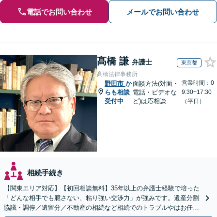
電話でお問い合わせ
メールでお問い合わせ
髙橋 謙
弁護士
東京都
髙橋法律事務所
営業時間：0
野田市
か
面談方法(対面・
らも相談
電話・ビデオな
9:30~17:30
受付中
ど)は応相談
（平日）
相続手続き
【関東エリア対応】【初回相談無料】35年以上の弁護士経験で培った
「どんな相手でも臆さない、粘り強い交渉力」が強みです。遺産分割
協議・調停／遺留分／不動産の相続など相続でのトラブルやはお任せ