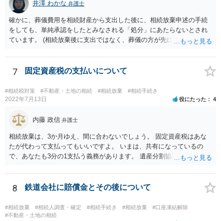
るより非課税の枠が減少します。 計画的に相続をするのがおすすめと
井澤 わかな
弁護士
いうことになります。これ以外にも気をつける点はあるかもしれませ
確かに、葬儀費用を相続財産から支出した後に、相続放棄申述の手続
んので、一度相談して想定するのがおすすめと思います。
をしても、単純承認をしたとみなされる「処分」にあたらないとされ
ています。 (相続放棄後に支出ではなく、葬儀の方が先に来るのが通常
だと思いますので、葬儀→葬儀費用を相続財産から支出→相続放棄申
述の手続ということだと思いますが) ただ、葬儀費用ならいくらでもよ
いということではなく、身分相応の、社会的儀式として当然認められ
7
固定資産税の支払いについて
る程度の金額に留まると考えた方がよいです。 もし、相続人の皆さん
に葬儀費用を支出する経済力がなく、質素な葬儀を行った費用であれ
#相続税対策
#不動産・土地の相続
#相続放棄
#相続手続き
ば相続財産から支出しても単純承認と認められない可能性が高いの
2022年7月13日
役にたった
4
で、相続放棄申述が受理される可能性も高いと思います。
内藤 政信
弁護士
相続放棄は、3か月ゆえ、間に合わないでしょう。 固定資産税はあな
たが代わって支払ってもいいですよ。 いまは、共有になっているの
で、あなたも3分の1支払う義務があります。 遺産分割協議をして、不
動産取得者を決めて、相続登記する必要があります。 登記名義人に支
払い義務があります。
8
鉄道会社に賠償金とその後について
#相続放棄
#相続人調査・確定
#相続手続き
#相続放棄
#口座凍結解除
#不動産・土地の相続