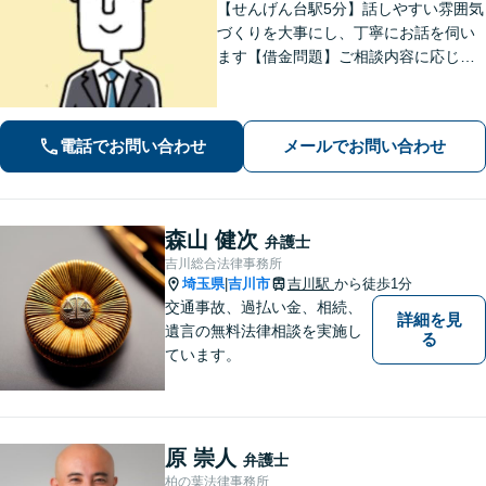
【せんげん台駅5分】話しやすい雰囲気
づくりを大事にし、丁寧にお話を伺い
ます【借金問題】ご相談内容に応じて
チームで対応。あらゆる借金問題に幅
広く対応可能【労働問題】労働局での
勤務経験を活かし、相談者さま目線に
電話でお問い合わせ
メールでお問い合わせ
立った的確なアドバイスを【初回相談
無料】
森山 健次
弁護士
吉川総合法律事務所
埼玉県
吉川市
吉川駅
から徒歩1分
|
交通事故、過払い金、相続、
詳細を見
遺言の無料法律相談を実施し
る
ています。
原 崇人
弁護士
柏の葉法律事務所