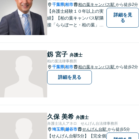
千葉県
柏市
柏の葉キャンパス駅
から徒歩2分
|
【弁護士経験１０年以上の実
詳細を見
績】【柏の葉キャンパス駅隣
る
接「ららぽーと・柏の葉」
内】【不動産・遺産相続の解
決多数・同分野の初回相談無
料】
釼 宮子
弁護士
柏の葉法律事務所
千葉県
柏市
柏の葉キャンパス駅
から徒歩2分
|
詳細を見る
久保 美希
弁護士
弁護士法人アネロ せんげん台法律事務所
埼玉県
越谷市
せんげん台駅
から徒歩5分
|
【せんげん台駅5分】【完全個