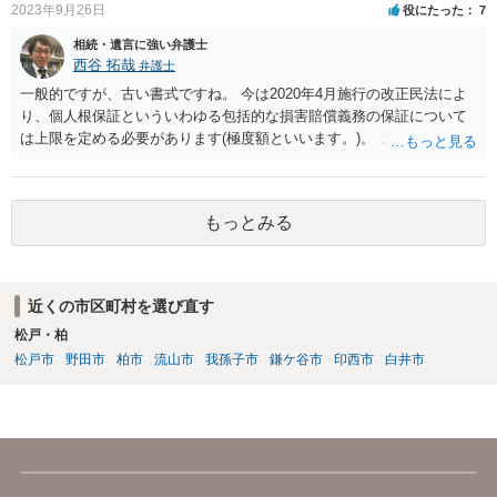
れば、当該弁護士との委任関係を修了した上で、貴方のほうで書面提
2023年9月26日
役にたった
7
出することを検討なさった方がよいでしょう。
相続・遺言に強い弁護士
西谷 拓哉
弁護士
一般的ですが、古い書式ですね。 今は2020年4月施行の改正民法によ
り、個人根保証といういわゆる包括的な損害賠償義務の保証について
は上限を定める必要があります(極度額といいます。)。 この書式にサ
インしても、実際は連帯保証部分は民法465条の2②により無効とな
り、会社側は請求できない可能性が高そうです。
もっとみる
近くの市区町村を選び直す
松戸・柏
松戸市
野田市
柏市
流山市
我孫子市
鎌ケ谷市
印西市
白井市