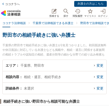
弁護士の方はこちら
ココナラへ
投稿する
探す
閲覧履歴
マイリスト
ログイン
ココナラ法律相談
千葉県で法律相談できる弁護士
野田市で法律相談で
野田市の相続手続きに強い弁護士
千葉県の野田市で相続手続きに強い弁護士が2名見つかりました。初回面談無料
や休日面談に対応している弁護士なども掲載中。相続・遺言に関係する家族間
の相続トラブルや認知症の相続、遺産分割等の細かな分野での絞り込み検索も
でき便利です。特に野田けやき法律事務所の松澤 英司弁護士や野田総合法律事
務所の高山 聡宏弁護士のプロフィール情報や弁護士費用、強みなどが注目され
エリア
千葉県、野田市
変更
ています。『野田市で土日や夜間に発生した相続手続きのトラブルを今すぐに
弁護士に相談したい』『相続手続きのトラブル解決の実績豊富な近くの弁護士
相談内容
相続・遺言、相続手続き
変更
を検索したい』『初回相談無料で相続手続きを法律相談できる野田市内の弁護
士に相談予約したい』などでお困りの相談者さんにおすすめです。
詳細条件
未選択
変更
相続手続きに強い野田市から相談可能な弁護士