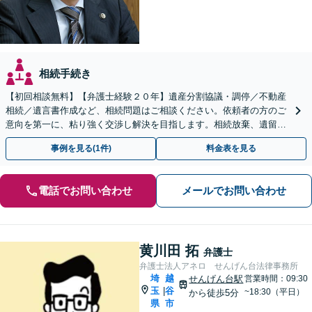
相続手続き
【初回相談無料】【弁護士経験２０年】遺産分割協議・調停／不動産
相続／遺言書作成など、相続問題はご相談ください。依頼者の方のご
意向を第一に、粘り強く交渉し解決を目指します。相続放棄、遺留分
侵害額請求もお任せください【せんげん台駅5分】
事例を見る(1件)
料金表を見る
電話でお問い合わせ
メールでお問い合わせ
黄川田 拓
弁護士
弁護士法人アネロ せんげん台法律事務所
埼
越
せんげん台駅
営業時間：09:30
玉
谷
|
~18:30（平日）
から徒歩5分
県
市