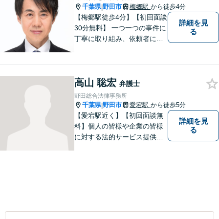
千葉県
野田市
梅郷駅
から徒歩4分
|
【梅郷駅徒歩4分】【初回面談
詳細を見
30分無料】 一つ一つの事件に
る
丁寧に取り組み、依頼者にと
って納得できる解決に至るよ
う努力いたします。 安心して
ご相談いただければと思いま
高山 聡宏
す。
弁護士
野田総合法律事務所
千葉県
野田市
愛宕駅
から徒歩5分
|
【愛宕駅近く】【初回面談無
詳細を見
料】個人の皆様や企業の皆様
る
に対する法的サービス提供に
誠実に取り組んでいきたいと
考えております。刑事事件／
民事事件／家事事件／企業法
務など、幅広く対応します。
【当日／夜間／休日対応可】
お気軽にご相談ください。