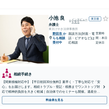
小池 良
東京都
インタビュー
を見る
弁護士
東京けやき法律事務所
営業時
野田市
か
面談方法(対面・電
らも相談
話・ビデオなど)は
間：本日
受付中
応相談
定休日
相続手続き
【関東積極対応中】【平日初回30分無料】素早く・丁寧な対応で「安
心」をお届けします。相続トラブル・登記・税務までワンストップ対
応で精神的負担を大きく軽減｜自治体でのセミナーも開催。遺産分
割・放棄などまずはお気軽にご相談ください【通知税理士】
料金表を見る