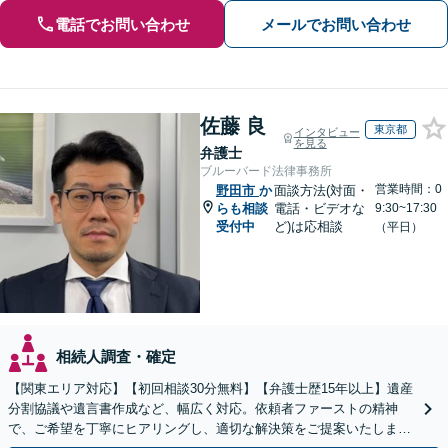
電話でお問い合わせ
メールでお問い合わせ
佐藤 良
東京都
インタビュー
を見る
弁護士
ブルーバード法律事務所
営業時間：0
野田市
か
面談方法(対面・
らも相談
電話・ビデオな
9:30~17:30
受付中
ど)は応相談
（平日）
相続人調査・確定
【関東エリア対応】【初回相談30分無料】【弁護士歴15年以上】遺産
分割協議や遺言書作成など、幅広く対応。依頼者ファーストの精神
で、ご希望を丁寧にヒアリングし、適切な解決策をご提案いたしま