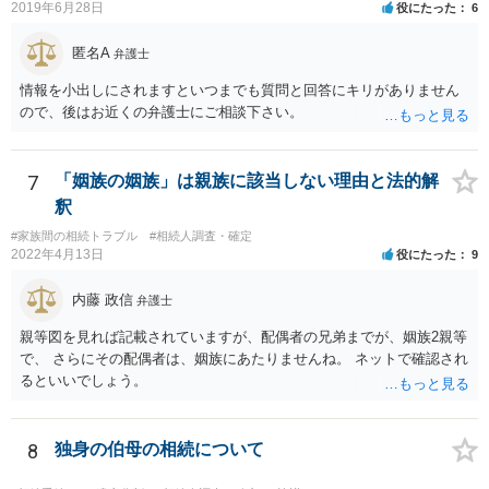
2019年6月28日
役にたった
6
要があります。 もちろん，Ｃの立場としては，ＡＢＣ間の遺産分割協
議の内容を前提とした主張をすることが最も有利ですが，ＡＢの相続
匿名A
人は応じない姿勢を示していることから，実現は困難だと思います。
弁護士
主張としては維持しつつも，現実的な解決方法（遺産分割協議の落と
情報を小出しにされますといつまでも質問と回答にキリがありません
しどころ）としては，譲歩することを甘受しなければならないかもし
ので、後はお近くの弁護士にご相談下さい。
れません。
7
「姻族の姻族」は親族に該当しない理由と法的解
釈
#家族間の相続トラブル
#相続人調査・確定
2022年4月13日
役にたった
9
内藤 政信
弁護士
親等図を見れば記載されていますが、配偶者の兄弟までが、姻族2親等
で、 さらにその配偶者は、姻族にあたりませんね。 ネットで確認され
るといいでしょう。
8
独身の伯母の相続について