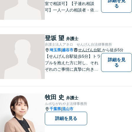
詳細を見
室で相談可】【子連れ相談
る
可】一人一人の相談者・依頼
者に真摯に向き合うことを大
切にしています。相談にお越
しくださった方々のお悩みを
適切かつ速やかに解決いたし
登坂 望
弁護士
ます。 お気軽にご相談くださ
弁護士法人アネロ せんげん台法律事務所
い。
埼玉県
越谷市
せんげん台駅
から徒歩5分
|
【せんげん台駅徒歩5分】トラ
詳細を見
ブルを抱えた方に対し、それ
る
ぞれのご事情に真摯に向き合
い、一つ一つの事件に対して
誠実に対応してまいります。
離婚、相続、交通事故、借
金、 労働、企業法務など、多
牧田 史
弁護士
岐に渡る分野に精通していま
ルポながれやま法律事務所
す。お困りごとはお気軽にご
千葉県
流山市
|
連絡ください。
詳細を見る