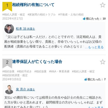
1
相続権利の有無について
#相続人調査・確定
#家族間の相続トラブル
#不動産・土地の相続
2022年4月17日
役にたった
10
松本 治
弁護士
「父には子どもは私一人だけ」とのことですので、法定相続人は、貴
殿が相続放棄をしない限り、貴殿と、存命でいらっしゃればお父様の
配偶者（貴殿のお母様であることが多い）のみとなります。遺言がな
い限り、「次男」（お父様の弟）らの相続権は発生しません。
2
連帯保証人が亡くなった場合
#相続放棄
#相続手続き
#相続放棄
#M&A・事業承継
#相続人調査・確定
#相続財産調査・鑑定
2024年3月6日
役にたった
7
泉 亮介
弁護士
支払いの費目等については税理士の先生や会計士の先生にご相談され
た方が良いかと思われます。 顧問税理士の方がいらっしゃれば、まず
相談されてみると良いでしょう。