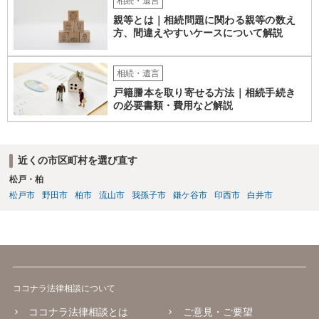
相続・遺言
親等とは｜相続問題に関わる親等の数え
方、間違えやすいケースについて解説
相続・遺言
戸籍謄本を取り寄せる方法｜相続手続き
の必要書類・費用など解説
近くの市区町村を選び直す
松戸・柏
松戸市
野田市
柏市
流山市
我孫子市
鎌ケ谷市
印西市
白井市
ココナラ法律相談について
ココナラ法律相談とは
ご意見・ご要望