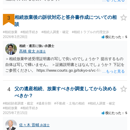
3
相続放棄後の訴状対応と答弁書作成についての相
談
#相続放棄
#相続手続き
#相続人調査・確定
#相続トラブルの代理交渉
2026年3月28日
役にたった
5
相続・遺言に強い弁護士
髙橋 俊太
弁護士
＞相続放棄申述受理証明書の写しで良いのでしょうか？ 提出するもの
自体は写しで構いません。 ＞証拠説明書とはなんでしょうか？ 下記を
ご参照ください。 https://www.courts.go.jp/tokyo-s/vc-files/tokyo-s/file/
14-1kisairei.pdf
4
父の遺産相続、放棄すべきか調査してから決める
べきか？
#相続財産調査・鑑定
#遺産分割
#不動産・土地の相続
#相続人調査・確定
#相続放棄
#相続手続き
2025年7月15日
役にたった
5
佐々木 晋輔
弁護士