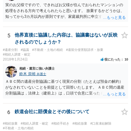
実のお父様ですので、できればお父様が住んでおられたマンションの
処理をされる方向で考えられたらと思います。 放棄するかどうかは、
知ってから3カ月以内が原則ですが、家庭裁判所に申立すれば3カ月の
期間を伸長することができます。 その間に、財産の状況を調査して、
放棄するかどうか決めることができます。 銀行やサラ金が数年も放置
することはありませんので、数年後に借金が発見される可能性はほぼ
5
他界直後に協議した内容は、協議書はないが反映
ありません。 なお、私が扱った相続放棄を検討していた案件で、期間
されるのでしょうか？
伸長して調査したところ、サラ金に対する過払金など相当な財産が見
#遺産分割
#協議
#不動産・土地の相続
#遺留分侵害額請求・放棄
つかったため相続したという事例がありました。
#相続人調査・確定
2018年1月24日
役にたった
10
相続・遺言に強い弁護士
鈴木 崇裕
弁護士
ＡＢＣ間の遺産分割協議に基づく現実の分割（たとえば預金の解約）
がなされていないことを前提として回答いたします。 ＡＢＣ間の遺産
分割協議は，法律上（建前上）は，口頭で合意に至ったものであって
も有効です。 しかし，口頭で合意したことを立証する方法がありませ
ん。 また，不動産の名義を移転するためには，遺産分割協議書への署
名捺印を得る必要があります。 したがって，残念ながら，「ＡＢＣ間
6
鉄道会社に賠償金とその後について
の遺産分割協議が有効に成立している」という前提に基づく主張は困
難と思われます。 「ＡＢＣ間の遺産分割協議は未了のまま，ＡとＢが
#相続放棄
#相続人調査・確定
#相続手続き
#相続放棄
#口座凍結解除
死亡し，二次相続が発生した」という前提に基づいて協議を進める必
#不動産・土地の相続