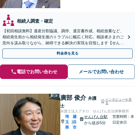
相続人調査・確定
【初回相談無料】遺産分割協議、調停、遺言書作成、相続放棄など、
相続発生前から相続発生後のトラブルに幅広く対応。相談者さまのご
意向を汲み取りながら、納得できる解決の実現を目指します【せんげ
ん台駅より徒歩5分】
料金表を見る
電話でお問い合わせ
メールでお問い合わせ
廣部 俊介
弁護
インタビューを見
る
士
弁護士法人アネロ せんげん台法律事務所
埼
越
せんげん台駅
営業時間：本
玉
谷
|
日定休日
から徒歩5分
県
市