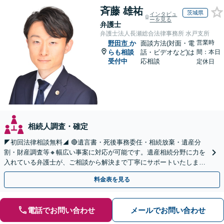
斉藤 雄祐
茨城県
インタビュ
ーを見る
弁護士
弁護士法人長瀬総合法律事務所 水戸支所
営業時
野田市
か
面談方法(対面・電
らも相談
話・ビデオなど)は
間：本日
受付中
応相談
定休日
相続人調査・確定
◤初回法律相談無料◢ 🔴遺言書・死後事務委任・相続放棄・遺産分
割・財産調査等🔸幅広い事案に対応が可能です。遺産相続分野に力を
入れている弁護士が、ご相談から解決まで丁寧にサポートいたしま
す。まずはじっくりとお話ししてください。
料金表を見る
電話でお問い合わせ
メールでお問い合わせ