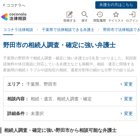
弁護士の方はこちら
ココナラへ
投稿する
探す
閲覧履歴
マイリスト
ログイン
ココナラ法律相談
千葉県で法律相談できる弁護士
野田市で法律相談で
野田市の相続人調査・確定に強い弁護士
千葉県の野田市で相続人調査・確定に強い弁護士が2名見つかりました。初回面
談無料や休日面談に対応している弁護士なども掲載中。相続・遺言に関係する
家族間の相続トラブルや認知症の相続、遺産分割等の細かな分野での絞り込み
検索もでき便利です。特に野田けやき法律事務所の松澤 英司弁護士や野田総合
法律事務所の高山 聡宏弁護士のプロフィール情報や弁護士費用、強みなどが注
エリア
千葉県、野田市
変更
目されています。『野田市で土日や夜間に発生した相続人調査・確定のトラブ
ルを今すぐに弁護士に相談したい』『相続人調査・確定のトラブル解決の実績
相談内容
相続・遺言、相続人調査・確定
変更
豊富な近くの弁護士を検索したい』『初回相談無料で相続人調査・確定を法律
相談できる野田市内の弁護士に相談予約したい』などでお困りの相談者さんに
おすすめです。
詳細条件
未選択
変更
相続人調査・確定に強い野田市から相談可能な弁護士