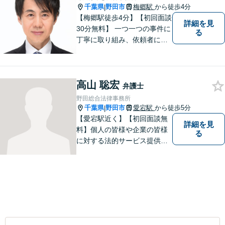
千葉県
野田市
梅郷駅
から徒歩4分
|
【梅郷駅徒歩4分】【初回面談
詳細を見
30分無料】 一つ一つの事件に
る
丁寧に取り組み、依頼者にと
って納得できる解決に至るよ
う努力いたします。 安心して
ご相談いただければと思いま
高山 聡宏
す。
弁護士
野田総合法律事務所
千葉県
野田市
愛宕駅
から徒歩5分
|
【愛宕駅近く】【初回面談無
詳細を見
料】個人の皆様や企業の皆様
る
に対する法的サービス提供に
誠実に取り組んでいきたいと
考えております。刑事事件／
民事事件／家事事件／企業法
務など、幅広く対応します。
【当日／夜間／休日対応可】
お気軽にご相談ください。