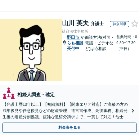
山川 英夫
弁護士
神奈川県
延命法律事務所
営業時間：0
野田市
か
面談方法(対面・
らも相談
電話・ビデオな
9:30~17:30
受付中
ど)は応相談
（平日）
相続人調査・確定
【弁護士歴10年以上】【初回無料】【関東エリア対応】ご高齢の方の
成年後見や任意後見などの財産管理、遺言書作成、死後事務、相続発
生後の遺産分割協議、複雑な遺留分請求まで、一貫して対応！他士業
との連携力を活かした最適解の追求【WEB面談対応】
料金表を見る