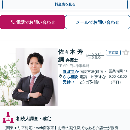
す。まずは無料相談でお悩みをお聞かせください。
料金表を見る
電話でお問い合わせ
メールでお問い合わせ
佐々木 秀
東京都
インタビュ
ーを見る
綱
弁護士
TEMPLE法律事務所
営業時間：0
野田市
か
面談方法(対面・
らも相談
電話・ビデオな
9:00~18:00
受付中
ど)は応相談
（平日）
相続人調査・確定
【関東エリア対応・web面談可】お寺の副住職でもある弁護士が親身