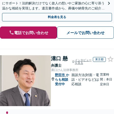
にサポート！法的解決だけでなく故人の想いやご家族の心に寄り添う
温かな相続を実現します。遺言書作成から、葬儀や納骨先のご紹介な
どご家族の負担をワンストップで軽減。【初回相談無料】
料金表を見る
電話でお問い合わせ
メールでお問い合わせ
溝口 懸
東京都
インタビュー
を見る
弁護士
溝口けん法律事務所
営業時
野田市
か
面談方法(対面・電
らも相談
話・ビデオなど)は
間：本日
受付中
応相談
定休日