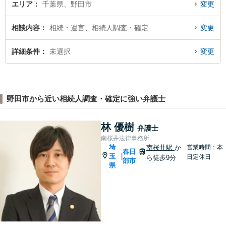
エリア
千葉県、野田市
変更
相談内容
相続・遺言、相続人調査・確定
変更
詳細条件
未選択
変更
野田市から近い相続人調査・確定に強い弁護士
林 優樹
弁護士
南桜井法律事務所
埼
南桜井駅
か
営業時間：本
春日
玉
|
日定休日
ら徒歩9分
部市
県