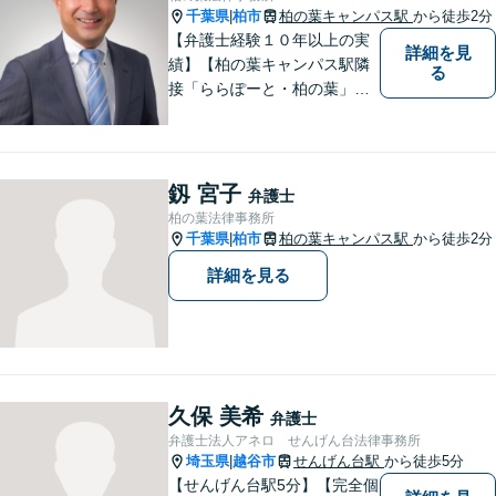
千葉県
柏市
柏の葉キャンパス駅
から徒歩2分
|
【弁護士経験１０年以上の実
詳細を見
績】【柏の葉キャンパス駅隣
る
接「ららぽーと・柏の葉」
内】【不動産・遺産相続の解
決多数・同分野の初回相談無
料】
釼 宮子
弁護士
柏の葉法律事務所
千葉県
柏市
柏の葉キャンパス駅
から徒歩2分
|
詳細を見る
久保 美希
弁護士
弁護士法人アネロ せんげん台法律事務所
埼玉県
越谷市
せんげん台駅
から徒歩5分
|
【せんげん台駅5分】【完全個