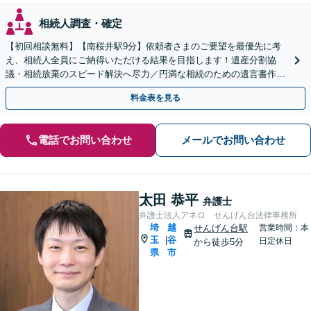
相続人調査・確定
【初回相談無料】【南桜井駅9分】依頼者さまのご要望を最優先に考
え、相続人全員にご納得いただける結果を目指します！遺産分割協
議・相続放棄のスピード解決へ尽力／円満な相続のための遺言書作成
をサポート【夜間・休日面談可】【専用駐車場完備】
料金表を見る
電話でお問い合わせ
メールでお問い合わせ
太田 恭平
弁護士
弁護士法人アネロ せんげん台法律事務所
埼
越
せんげん台駅
営業時間：本
玉
谷
|
日定休日
から徒歩5分
県
市