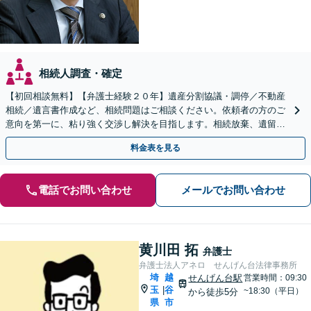
相続人調査・確定
【初回相談無料】【弁護士経験２０年】遺産分割協議・調停／不動産
相続／遺言書作成など、相続問題はご相談ください。依頼者の方のご
意向を第一に、粘り強く交渉し解決を目指します。相続放棄、遺留分
侵害額請求もお任せください【せんげん台駅5分】
料金表を見る
電話でお問い合わせ
メールでお問い合わせ
黄川田 拓
弁護士
弁護士法人アネロ せんげん台法律事務所
埼
越
せんげん台駅
営業時間：09:30
玉
谷
|
~18:30（平日）
から徒歩5分
県
市