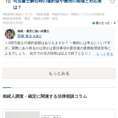
のですか？ →遺書というのが、法律上の遺言の形式を守っている限り
10
司法書士解任時の違約金や費用の相場と対応策
はそのとおりです。 質問3 父が腹違いの長男に法律的に優位になれそ
は？
うな事はありますか？ →遺言が有効な場合、優位に立つことはできま
#家族間の相続トラブル
#相続放棄
#相続手続き
#相続トラブルの代理交渉
せんが、お祖父様が認知症であるなどの「遺言が作れないはずの事
#相続財産調査・鑑定
#相続人調査・確定
情」があるならば①遺言無効確認の訴えを起こすのは一つの手です。
2025年2月4日
役にたった
4
それができない場合は②遺留分侵害額請求で争うほかありません。 質
相続・遺言に強い弁護士
問4 相続トラブルの代理交渉は可能でしょうか。 →一般論としては可
髙橋 俊太
弁護士
能ですが、お伺いする内容ですとお祖父様が亡くなられた後に動くこ
とになるでしょう。
＞100万超えの違約金額はありえますか？ 一般的には考えにくいです
が、実際にあり得るかは否かは委任事項や委任後の業務処理状況等に
よるでしょう。 此方での当方回答は以上で終了となりますが、参考に
なりましたら幸いです。
もっとみる
相続人調査・確定に関連する法律相談コラム