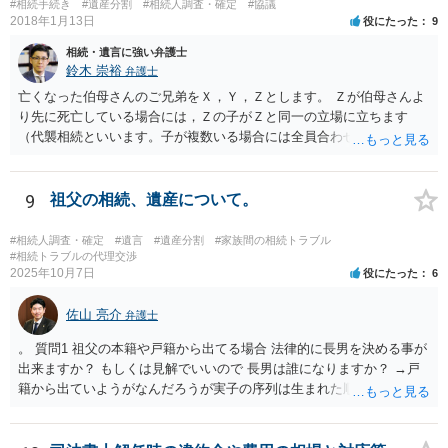
#相続手続き
#遺産分割
#相続人調査・確定
#協議
2018年1月13日
役にたった
9
相続・遺言に強い弁護士
鈴木 崇裕
弁護士
亡くなった伯母さんのご兄弟をＸ，Ｙ，Ｚとします。 Ｚが伯母さんよ
り先に死亡している場合には，Ｚの子がＺと同一の立場に立ちます
（代襲相続といいます。子が複数いる場合には全員合わせてＺと同一
の取り分です。）。 Ｘ，Ｙ，Ｚ（またＺの子）はそれぞれ３分の１ず
つの相続分を有していますので， そのことを前提として，遺産分割協
議をすることになります（必ずしも３分の１ずつにしなくても，合意
9
祖父の相続、遺産について。
ができれば構いません。）。 今後の対応としては， ①伯母さんの相続
財産（遺産）の全容を整理する（預貯金，有価証券，不動産等の有無
#相続人調査・確定
#遺言
#遺産分割
#家族間の相続トラブル
を調べることになります。） ②相続財産に照らし，相続税の申告の準
#相続トラブルの代理交渉
2025年10月7日
役にたった
6
備をする（税理士の先生にご相談ください。） ③遺産分割協議をする
（ご本人同士で行っても構いませんし，弁護士に相談することもよろ
佐山 亮介
しいと思います。） ことになります。
弁護士
。 質問1 祖父の本籍や戸籍から出てる場合 法律的に長男を決める事が
出来ますか？ もしくは見解でいいので 長男は誰になりますか？ →戸
籍から出ていようがなんだろうが実子の序列は生まれた順ですから、
先方が後から生まれたならばお父様がお祖父様の長男です。 質問2 遺
書が腹違いの長男に向けてある場合 書かれてる内容が最優先にされる