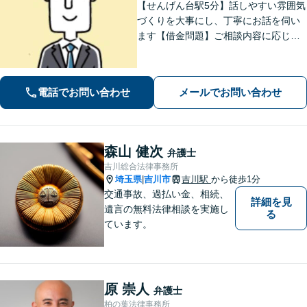
【せんげん台駅5分】話しやすい雰囲気
づくりを大事にし、丁寧にお話を伺い
ます【借金問題】ご相談内容に応じて
チームで対応。あらゆる借金問題に幅
広く対応可能【労働問題】労働局での
勤務経験を活かし、相談者さま目線に
電話でお問い合わせ
メールでお問い合わせ
立った的確なアドバイスを【初回相談
無料】
森山 健次
弁護士
吉川総合法律事務所
埼玉県
吉川市
吉川駅
から徒歩1分
|
交通事故、過払い金、相続、
詳細を見
遺言の無料法律相談を実施し
る
ています。
原 崇人
弁護士
柏の葉法律事務所