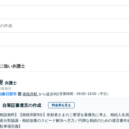
の作成
に強い弁護士
樹
弁護士
律事務所
県
春日部市
南桜井駅
から徒歩9分
営業時間：09:00~18:00（平日）
|
自筆証書遺言の作成
料金表を見る
相談無料】【南桜井駅9分】依頼者さまのご要望を最優先に考え、相続人全
産分割協議・相続放棄のスピード解決へ尽力／円満な相続のための遺言書作
駐車場完備】