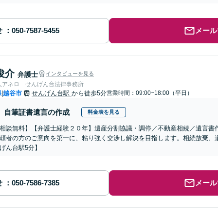
せ
メール
俊介
弁護士
インタビューを見る
人アネロ せんげん台法律事務所
県
越谷市
せんげん台駅
から徒歩5分
営業時間：09:00~18:00（平日）
|
自筆証書遺言の作成
料金表を見る
相談無料】【弁護士経験２０年】遺産分割協議・調停／不動産相続／遺言書
頼者の方のご意向を第一に、粘り強く交渉し解決を目指します。相続放棄、
げん台駅5分】
せ
メール