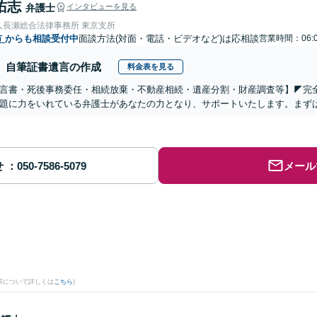
佑志
弁護士
インタビューを見る
人長瀬総合法律事務所 東京支所
市
からも相談受付中
面談方法(対面・電話・ビデオなど)は応相談
営業時間：06:0
自筆証書遺言の作成
料金表を見る
遺言書・死後事務委任・相続放棄・不動産相続・遺産分割・財産調査等】◤完
題に力をいれている弁護士があなたの力となり、サポートいたします。まず
せ
メール
果について詳しくは
こちら
)