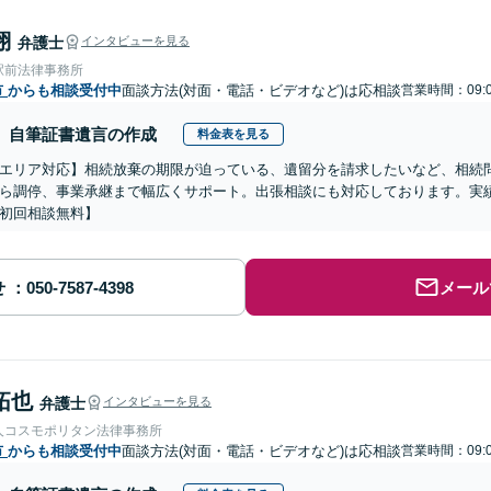
翔
弁護士
インタビューを見る
駅前法律事務所
市
からも相談受付中
面談方法(対面・電話・ビデオなど)は応相談
営業時間：09:0
自筆証書遺言の作成
料金表を見る
エリア対応】相続放棄の期限が迫っている、遺留分を請求したいなど、相続
ら調停、事業承継まで幅広くサポート。出張相談にも対応しております。実
初回相談無料】
せ
メール
拓也
弁護士
インタビューを見る
人コスモポリタン法律事務所
市
からも相談受付中
面談方法(対面・電話・ビデオなど)は応相談
営業時間：09:0