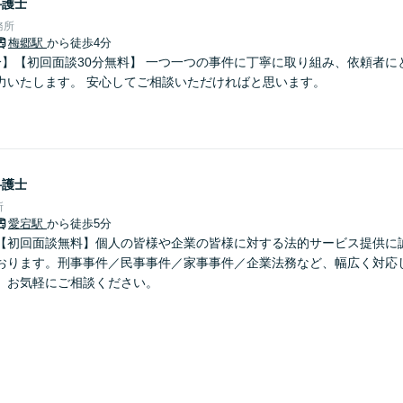
弁護士
務所
梅郷駅
から徒歩4分
分】【初回面談30分無料】 一つ一つの事件に丁寧に取り組み、依頼者に
力いたします。 安心してご相談いただければと思います。
弁護士
所
愛宕駅
から徒歩5分
【初回面談無料】個人の皆様や企業の皆様に対する法的サービス提供に
おります。刑事事件／民事事件／家事事件／企業法務など、幅広く対応
】お気軽にご相談ください。