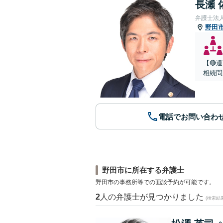
長瀬 
弁護士法
野田
【🔴
相続問
電話でお問い合わ
野田市に所在する弁護士
野田市の事務所等での面談予約が可能です。
2
人の弁護士が見つかりました
(検索結