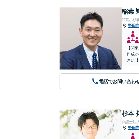
稲葉 
武蔵小杉
野田
【関東
作成か
さい【
電話でお問い合わ
杉本 
弁護士法
野田