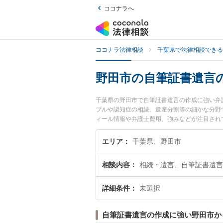
ココナラへ
ココナラ法律相談
千葉県で法律相談できる
野田市の自筆証書遺言
千葉県の野田市で自筆証書遺言の作成に強い弁
ブルや認知症の相続、遺産分割等の細かな分野
ィール情報や弁護士費用、強みなどが注目され
のトラブル解決の実績豊富な近くの弁護士を検
におすすめです。
エリア
千葉県、野田市
相談内容
相続・遺言、自筆証書遺言
詳細条件
未選択
自筆証書遺言の作成に強い野田市か