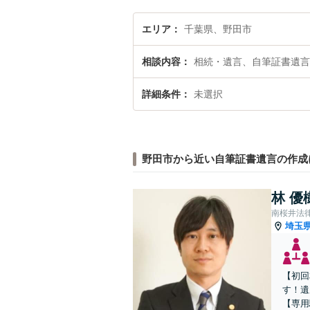
エリア
千葉県、野田市
相談内容
相続・遺言、自筆証書遺言
詳細条件
未選択
野田市から近い自筆証書遺言の作成
林 優
南桜井法
埼玉
【初回
す！遺
【専用