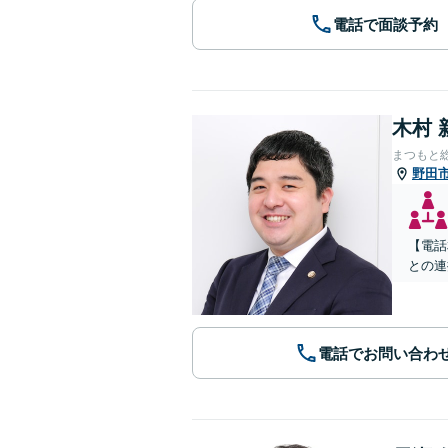
電話で面談予約
木村 
まつもと
野田
【電話
との連
電話でお問い合わ