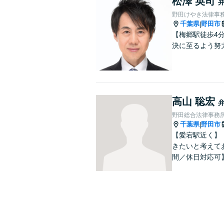
松澤 英司
野田けやき法律事
千葉県
野田市
|
【梅郷駅徒歩4
決に至るよう努
高山 聡宏
野田総合法律事務
千葉県
野田市
|
【愛宕駅近く】
きたいと考えて
間／休日対応可