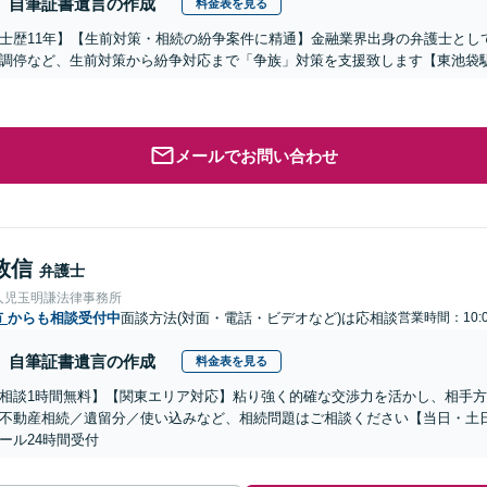
自筆証書遺言の作成
料金表を見る
士歴11年】【生前対策・相続の紛争案件に精通】金融業界出身の弁護士とし
調停など、生前対策から紛争対応まで「争族」対策を支援致します【東池袋
メールでお問い合わせ
敦信
弁護士
人児玉明謙法律事務所
市
からも相談受付中
面談方法(対面・電話・ビデオなど)は応相談
営業時間：10:0
自筆証書遺言の作成
料金表を見る
相談1時間無料】【関東エリア対応】粘り強く的確な交渉力を活かし、相手
不動産相続／遺留分／使い込みなど、相続問題はご相談ください【当日・土
ール24時間受付