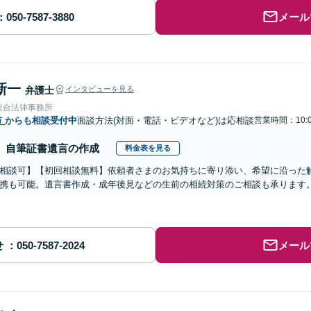
メール
新一
弁護士
インタビューを見る
総合法律事務所
市
からも相談受付中
面談方法(対面・電話・ビデオなど)は応相談
営業時間：10:0
自筆証書遺言の作成
料金表を見る
相談可】【初回相談無料】依頼者さまのお気持ちに寄り添い、希望に沿った
携も可能。遺言書作成・成年後見などの生前の相続対策のご相談も承ります
せ
メール