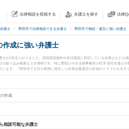
法律相談を投稿する
弁護士を探す
法律Q
弁護士
野田市で法律相談できる弁護士
野田市で相続・遺言に強い弁護士
の作成に強い弁護士
護士が2名見つかりました。初回面談無料や休日面談に対応している弁護士なども
での絞り込み検索もでき便利です。特に野田けやき法律事務所の松澤 英司弁護士や
ています。『野田市で土日や夜間に発生した自筆証書遺言の作成のトラブルを今す
索したい』『初回相談無料で自筆証書遺言の作成を法律相談できる野田市内の弁護
の作成
ら相談可能な弁護士