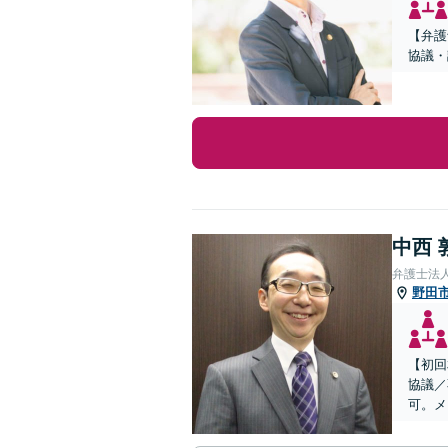
【弁護
協議・
中西 
弁護士法
野田
【初回
協議／
可。メ