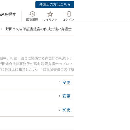
弁護士の方はこちら
&Aを探す
閲覧履歴
マイリスト
ログイン
野田市で自筆証書遺言の作成に強い弁護士
掲載中。相続・遺言に関係する家族間の相続トラ
野田総合法律事務所の高山 聡宏弁護士のプロフ
ぐに弁護士に相談したい』『自筆証書遺言の作成
士に相談予約したい』などでお困りの相談者さん
変更
変更
変更