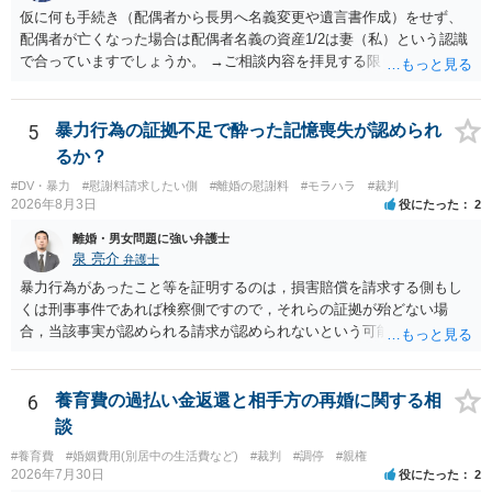
仮に何も手続き（配偶者から長男へ名義変更や遺言書作成）をせず、
配偶者が亡くなった場合は配偶者名義の資産1/2は妻（私）という認識
で合っていますでしょうか。 →ご相談内容を拝見する限りでは、その
認識で合ってはいます。 なお、逆に１/２しか権利がないため、自宅を
完全に所有する場合は、他の相続人に対して自宅の評価額の１/２の代
償金の支払いが必要になります。
5
暴力行為の証拠不足で酔った記憶喪失が認められ
るか？
#DV・暴力
#慰謝料請求したい側
#離婚の慰謝料
#モラハラ
#裁判
2026年8月3日
役にたった
2
離婚・男女問題に強い弁護士
泉 亮介
弁護士
暴力行為があったこと等を証明するのは，損害賠償を請求する側もし
くは刑事事件であれば検察側ですので，それらの証拠が殆どない場
合，当該事実が認められる請求が認められないという可能性はあるで
しょう。
6
養育費の過払い金返還と相手方の再婚に関する相
談
#養育費
#婚姻費用(別居中の生活費など)
#裁判
#調停
#親権
2026年7月30日
役にたった
2