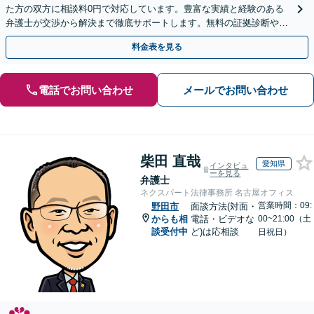
た方の双方に相談料0円で対応しています。豊富な実績と経験のある
弁護士が交渉から解決まで徹底サポートします。無料の証拠診断や着
手金の返還保証もありますので安心してご相談ください。
料金表を見る
電話でお問い合わせ
メールでお問い合わせ
柴田 直哉
愛知県
インタビュ
ーを見る
弁護士
ネクスパート法律事務所 名古屋オフィス
営業時間：09:
野田市
面談方法(対面・
からも相
電話・ビデオな
00~21:00（土
談受付中
ど)は応相談
日祝日）