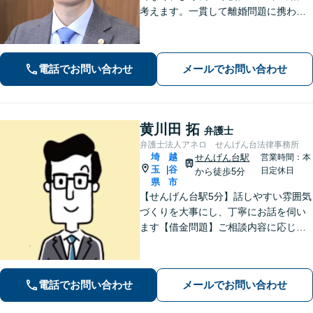
考えます。一貫して離婚問題に携わり
経験は豊富です。借金や交通事故でも
多くの実績。悩み事は一人で抱え込ま
ずご相談ください【完全個室】【せん
電話でお問い合わせ
メールでお問い合わせ
げん台駅より徒歩5分】
黄川田 拓
弁護士
弁護士法人アネロ せんげん台法律事務所
埼
越
せんげん台駅
営業時間：本
玉
谷
|
日定休日
から徒歩5分
県
市
【せんげん台駅5分】話しやすい雰囲気
づくりを大事にし、丁寧にお話を伺い
ます【借金問題】ご相談内容に応じて
チームで対応。あらゆる借金問題に幅
広く対応可能【労働問題】労働局での
勤務経験を活かし、相談者さま目線に
電話でお問い合わせ
メールでお問い合わせ
立った的確なアドバイスを【初回相談
無料】