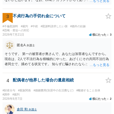
今年に再婚したが主人はお金に厳しい為、一括で220万円を支払う事は
づけられた電話番号の開示→携帯電話会社から氏名・住所が開示され
困難 仮に裁判で敗訴した場合でも、分割払いになる可能性はあります
るパターンはありえるものの、本件のような精神的損害が発生したと
か。 ⇒判決となり敗訴してしまった場合は、強制執行により不動産等
明確にいえないような案件において開示がなされる可能性も低いので
3
不貞行為の手切れ金について
の財産を差し押さえられ、そこから債権回収が図られることになりま
はないかと推察します。
すが、 和解であれば柔軟な解決が可能ですので、その場合は分割払
#不倫慰謝料
#裁判
#中絶
#慰謝料請求したい側
#婚外の妊娠
いにより支払うことも十分可能です。 ⑤ このような事情であれば、私
#恐喝・脅迫への対応
は120万円のみ和解交渉を続けるべきでしょうか。 ⇒ご相談者様の認
2026年7月21日
役にたった
3
識を前提にすれば、１００万円も含めて返済する必要はないと考えら
れるため、 120万円のみについて交渉を続けることがベターかと存じ
匿名A
弁護士
ます。
そうです。 第一の被害者が奥さんで、あなたは加害者なんですから。
現在は、2人で不法行為を積極的にやった、あげくにその共同不法行為
者同士で、揉めてる状況です。 知らずに騙されたならともか
く・・・。 それでも経緯を考えれば多少は、その男よりは同情できる
というだけですから。
4
配偶者が他界した場合の遺産相続
#財産分与
#親族関係
#婚姻費用(別居中の生活費など)
#離婚すること自体
#調停
#裁判
2026年8月7日
役にたった
2
倉田 勲
弁護士