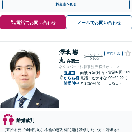
ご契約まで対応可/来所不要】
料金表を見る
電話でお問い合わせ
メールでお問い合わせ
澤地 響
神奈川県
インタビュ
ーを見る
丸
弁護士
ネクスパート法律事務所 横浜オフィス
営業時間：09:
野田市
面談方法(対面・
からも相
電話・ビデオな
00~21:00（土
談受付中
ど)は応相談
日祝日）
離婚裁判
【来所不要／全国対応】不倫の慰謝料問題は請求したい方・請求され