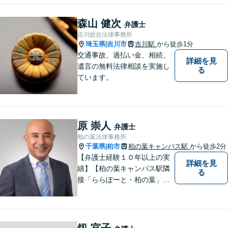
森山 健次
弁護士
吉川総合法律事務所
埼玉県
吉川市
吉川駅
から徒歩1分
|
交通事故、過払い金、相続、
詳細を見
遺言の無料法律相談を実施し
る
ています。
原 崇人
弁護士
柏の葉法律事務所
千葉県
柏市
柏の葉キャンパス駅
から徒歩2分
|
【弁護士経験１０年以上の実
詳細を見
績】【柏の葉キャンパス駅隣
る
接「ららぽーと・柏の葉」
内】【不動産・遺産相続の解
決多数・同分野の初回相談無
料】
釼 宮子