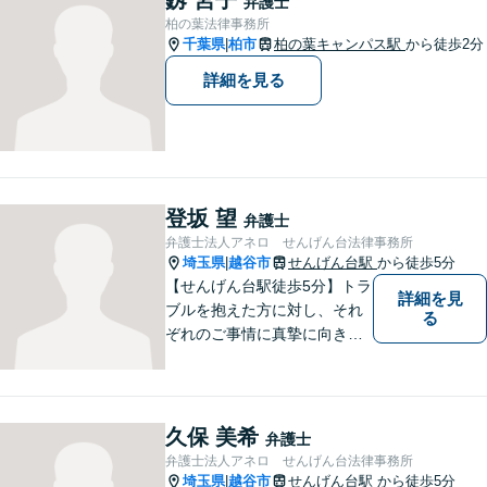
弁護士
柏の葉法律事務所
千葉県
柏市
柏の葉キャンパス駅
から徒歩2分
|
詳細を見る
登坂 望
弁護士
弁護士法人アネロ せんげん台法律事務所
埼玉県
越谷市
せんげん台駅
から徒歩5分
|
【せんげん台駅徒歩5分】トラ
詳細を見
ブルを抱えた方に対し、それ
る
ぞれのご事情に真摯に向き合
い、一つ一つの事件に対して
誠実に対応してまいります。
離婚、相続、交通事故、借
金、 労働、企業法務など、多
久保 美希
弁護士
岐に渡る分野に精通していま
弁護士法人アネロ せんげん台法律事務所
す。お困りごとはお気軽にご
埼玉県
越谷市
せんげん台駅
から徒歩5分
|