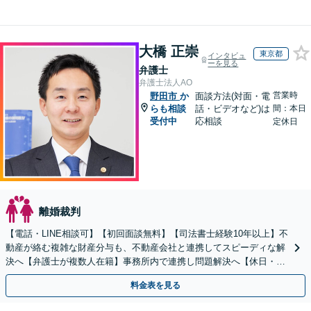
大橋 正崇
東京都
インタビュ
ーを見る
弁護士
弁護士法人AO
営業時
野田市
か
面談方法(対面・電
らも相談
話・ビデオなど)は
間：本日
受付中
応相談
定休日
離婚裁判
【電話・LINE相談可】【初回面談無料】【司法書士経験10年以上】不
動産が絡む複雑な財産分与も、不動産会社と連携してスピーディな解
決へ【弁護士が複数人在籍】事務所内で連携し問題解決へ【休日・夜
間面談可】【子連れ相談可】【虎ノ門駅1分】
料金表を見る