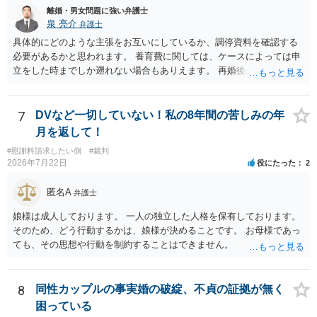
離婚・男女問題に強い弁護士
泉 亮介
弁護士
具体的にどのような主張をお互いにしているか、調停資料を確認する
必要があるかと思われます。 養育費に関しては、ケースによっては申
立をした時までしか遡れない場合もありえます。 再婚後の相手方の行
動がどのようなものであったのかも重要であるため、相手が再婚後の
養育費に関するやりとり等があればそちらについても確認する必要が
あるでしょう。 公開相談の場での回答よりも個別に弁護士にご相談さ
7
DVなど一切していない！私の8年間の苦しみの年
れることをお勧めいたします。
月を返して！
#慰謝料請求したい側
#裁判
2026年7月22日
役にたった
2
匿名A
弁護士
娘様は成人しております。 一人の独立した人格を保有しております。
そのため、どう行動するかは、娘様が決めることです。 お母様であっ
ても、その思想や行動を制約することはできません。
8
同性カップルの事実婚の破綻、不貞の証拠が無く
困っている