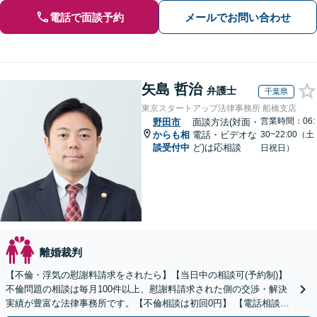
電話で面談予約
メールでお問い合わせ
矢島 哲治
弁護士
千葉県
東京スタートアップ法律事務所 船橋支店
営業時間：06:
野田市
面談方法(対面・
からも相
電話・ビデオな
30~22:00（土
談受付中
ど)は応相談
日祝日）
離婚裁判
【不倫・浮気の慰謝料請求をされたら】【当日中の相談可(予約制)】
不倫問題の相談は毎月100件以上、慰謝料請求された側の交渉・解決
実績が豊富な法律事務所です。【不倫相談は初回0円】 【電話相談で