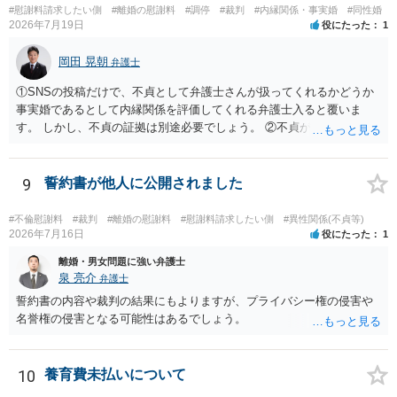
#慰謝料請求したい側
#離婚の慰謝料
#調停
#裁判
#内縁関係・事実婚
#同性婚
2026年7月19日
役にたった
1
岡田 晃朝
弁護士
①SNSの投稿だけで、不貞として弁護士さんが扱ってくれるかどうか
事実婚であるとして内縁関係を評価してくれる弁護士入ると覆いま
す。 しかし、不貞の証拠は別途必要でしょう。 ②不貞が認められない
のであれば、こちらが別れを承諾してはいるが、一方的な事実婚の解
消にあたるかどうか そこは協議の余地はあるかもしれませんが、離婚
の場合も相互に帰責性が無ければ（立証できなければ）、慰謝料など
9
誓約書が他人に公開されました
は無いので、意味があるかでしょうね。
#不倫慰謝料
#裁判
#離婚の慰謝料
#慰謝料請求したい側
#異性関係(不貞等)
2026年7月16日
役にたった
1
離婚・男女問題に強い弁護士
泉 亮介
弁護士
誓約書の内容や裁判の結果にもよりますが、プライバシー権の侵害や
名誉権の侵害となる可能性はあるでしょう。
10
養育費未払いについて