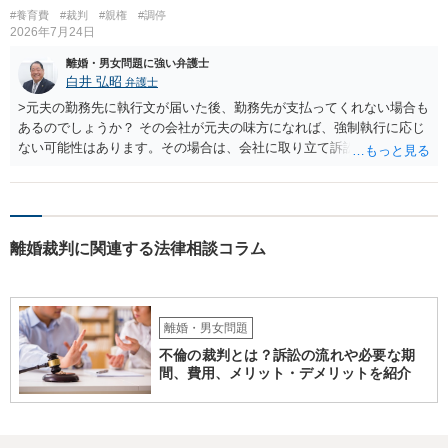
#養育費
#裁判
#親権
#調停
2026年7月24日
離婚・男女問題に強い弁護士
白井 弘昭
弁護士
>元夫の勤務先に執行文が届いた後、勤務先が支払ってくれない場合も
あるのでしょうか？ その会社が元夫の味方になれば、強制執行に応じ
ない可能性はあります。その場合は、会社に取り立て訴訟を行うこと
で、会社から取り立てることができます。 その他、預金を探して差し
押さえ、元夫名義の車の差し押さえ競売などを検討します。 ＞何もで
きなかった場合は、公正証書の原本は戻ってくるのでしょうか？ 取れ
ても取れなくても、執行裁判所に原本の還付請求を行えば還付されま
離婚裁判に関連する法律相談コラム
す。 ＞他の弁護士さんに再度依頼できるのでしょうか？ できます。た
だ、取れなかった場合に取り立て訴訟等を起こしてもらえば、他の弁
護士に頼む必要は無いでしょう。 以上、ご参考まで。
離婚・男女問題
不倫の裁判とは？訴訟の流れや必要な期
間、費用、メリット・デメリットを紹介