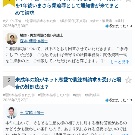
を1年後いまさら脅迫罪として通知書が来てまと
めて請求
#ダブル不倫
#慰謝料請求された側
#異性関係(不貞等)
#借金・浪費癖
#裁判
2026年7月30日
役にたった
3
離婚・男女問題に強い弁護士
森本 偲音
弁護士
ご相談事項について、以下のとおり回答させていただきます。 ご参考
にしていただき、ご心配であれば最寄りの法律事務所に関係資料一式
をご持参の上、ご相談していただければと存じます。 ① このLINEの
流れを見る限り、100万円は貸付金ではなく、手切れ金・和解金と評価
される可能性はあるのか ⇒LINEを含む１００万円の貸付に至るまでの
やり取り等の経緯、誓約書の内容等を踏まえて、関係を清算するため
2
未成年の娘がネット恋愛で慰謝料請求を受けた場
の 金銭であったと評価される可能性はあると考えます。 ② 「今後一
合の対処法は？
切関与しないなら100万円振り込む」というLINEや誓約書は、裁判上
#慰謝料請求された側
#慰謝料請求したい側
#裁判
#婚約破棄
どの程度証拠価値があるのか ⇒前後のやり取りや誓約書の具体的内容
2026年7月27日
役にたった
3
を見ない限り、具体的な判断はできませんが、一定の証拠価値はある
と考えます。 ③ 借用書があっても、後から100万円を貸付扱いに変更
王 宣麟
弁護士
することは認められるのか。 ⇒おそらく１００万円は不当利得（受け
取る正当な権利がないのに利益を取得した）として返還請求されてい
本件において、そもそもご息女様の相手方に対する権利侵害があるの
るものかと推察しますので、 貸金返還ではないかと存じます。 ④ 私
かどうかも疑わしい案件なので、あまり気にされる必要はないのでは
は現在、収入も不安定で貯金もなくリボ払い借金が既に約100万あり。
ないかと思います。 なお、LINEアカウントからであっても、そこに紐