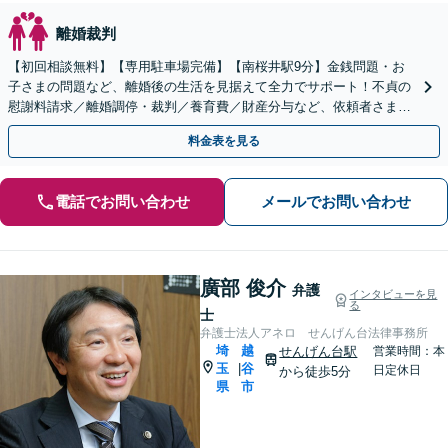
離婚裁判
【初回相談無料】【専用駐車場完備】【南桜井駅9分】金銭問題・お
子さまの問題など、離婚後の生活を見据えて全力でサポート！不貞の
慰謝料請求／離婚調停・裁判／養育費／財産分与など、依頼者さまの
思いを代弁し、最善の解決へ導きます【夜間・休日面談可】
料金表を見る
電話でお問い合わせ
メールでお問い合わせ
廣部 俊介
弁護
インタビューを見
る
士
弁護士法人アネロ せんげん台法律事務所
埼
越
せんげん台駅
営業時間：本
玉
谷
|
日定休日
から徒歩5分
県
市