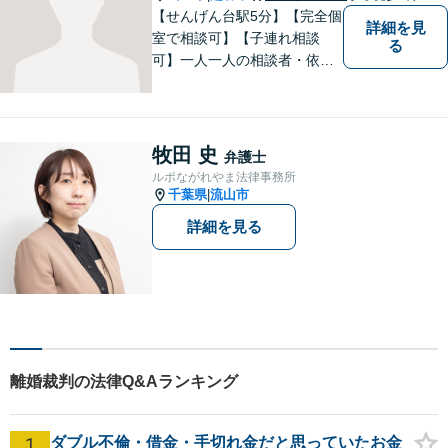
連絡ください。
【せんげん台駅5分】【完全個
詳細を見
室で相談可】【子連れ相談
る
可】一人一人の相談者・依頼
者に真摯に向き合うことを大
切にしています。相談にお越
しくださった方々のお悩みを
適切かつ速やかに解決いたし
牧田 史
弁護士
ます。 お気軽にご相談くださ
ルポながれやま法律事務所
い。
千葉県
流山市
|
詳細を見る
離婚裁判の法律Q&Aランキング
1
ダブル不倫・借金・手切れ金だと思っていたお金