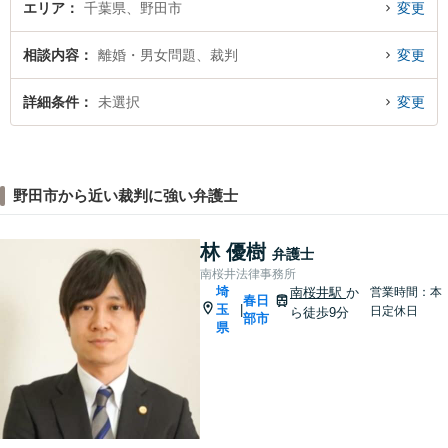
エリア
千葉県、野田市
変更
相談内容
離婚・男女問題、裁判
変更
詳細条件
未選択
変更
野田市から近い裁判に強い弁護士
林 優樹
弁護士
南桜井法律事務所
埼
南桜井駅
か
営業時間：本
春日
玉
|
日定休日
ら徒歩9分
部市
県