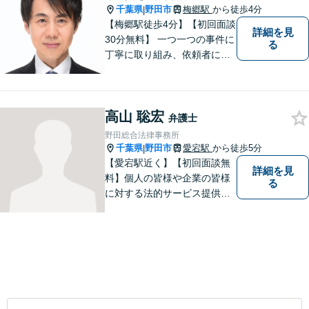
千葉県
野田市
梅郷駅
から徒歩4分
|
【梅郷駅徒歩4分】【初回面談
詳細を見
30分無料】 一つ一つの事件に
る
丁寧に取り組み、依頼者にと
って納得できる解決に至るよ
う努力いたします。 安心して
ご相談いただければと思いま
高山 聡宏
す。
弁護士
野田総合法律事務所
千葉県
野田市
愛宕駅
から徒歩5分
|
【愛宕駅近く】【初回面談無
詳細を見
料】個人の皆様や企業の皆様
る
に対する法的サービス提供に
誠実に取り組んでいきたいと
考えております。刑事事件／
民事事件／家事事件／企業法
務など、幅広く対応します。
【当日／夜間／休日対応可】
お気軽にご相談ください。