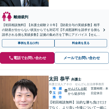
離婚裁判
【初回相談無料】【弁護士経験２０年】【財産分与の実績多数】相手
の財産が分からない状況からでも対応可【不貞慰謝料を請求する側も
請求される側も実績多数】証拠の集め方を丁寧にアドバイス【せんげ
ん台駅徒歩5分】
事例を見る(1件)
料金表を見る
電話でお問い合わせ
メールでお問い合わせ
太田 恭平
弁護士
弁護士法人アネロ せんげん台法律事務所
埼
越
せんげん台駅
営業時間：本
玉
谷
|
日定休日
から徒歩5分
県
市
【初回相談無料】法的な勝ち負けだけ
でなく、より良い今後について一緒に