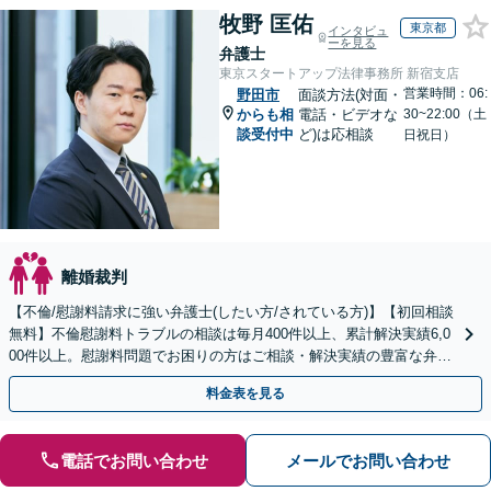
牧野 匡佑
東京都
インタビュ
ーを見る
弁護士
東京スタートアップ法律事務所 新宿支店
営業時間：06:
野田市
面談方法(対面・
からも相
電話・ビデオな
30~22:00（土
談受付中
ど)は応相談
日祝日）
離婚裁判
【不倫/慰謝料請求に強い弁護士(したい方/されている方)】【初回相談
無料】不倫慰謝料トラブルの相談は毎月400件以上、累計解決実績6,0
00件以上。慰謝料問題でお困りの方はご相談・解決実績の豊富な弁護
士による無料相談をご利用ください。
料金表を見る
電話でお問い合わせ
メールでお問い合わせ