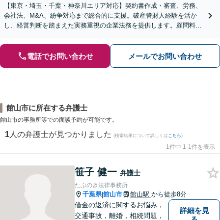
【東京・埼玉・千葉・神奈川エリア対応】契約書作成・審査、労務、
会社法、M&A、紛争対応まで総合的に支援。破産管財人経験を活か
し、経営判断を踏まえた実務重視の企業法務を提供します。顧問料も
相談内容・事業規模に応じて柔軟に対応可能【完全個室】
電話でお問い合わせ
メールでお問い合わせ
館山市に所在する弁護士
館山市の事務所等での面談予約が可能です。
1
人の弁護士が見つかりました
(検索結果について詳しくは
こちら
)
1件中 1-1件を表示
笹子 健一
弁護士
たぶのき法律事務所
千葉県
館山市
館山駅
から徒歩8分
|
借金の返済に関するお悩み，
詳細を見
交通事故，離婚，相続問題，
る