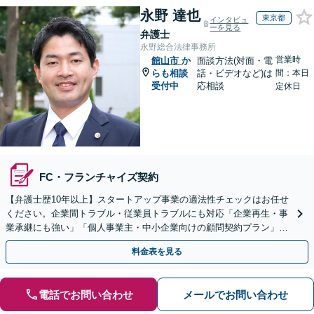
永野 達也
東京都
インタビュ
ーを見る
弁護士
永野総合法律事務所
営業時
館山市
か
面談方法(対面・電
らも相談
話・ビデオなど)は
間：本日
受付中
応相談
定休日
FC・フランチャイズ契約
【弁護士歴10年以上】スタートアップ事業の適法性チェックはお任せ
ください。企業間トラブル・従業員トラブルにも対応「企業再生・事
業承継にも強い」「個人事業主・中小企業向けの顧問契約プラン」
【休日・夜間対応】【Web相談可】
料金表を見る
電話でお問い合わせ
メールでお問い合わせ