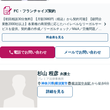
FC・フランチャイズ契約
【初回相談30分無料】【月額3980円（税込）から契約可能】【顧問企
業数2000社以上】各業種の商習慣に応じたハイレベルなリーガルサー
ビスを提供。契約書の作成／リーガルチェック／M&A／労働問題／知
的財産等、お任せください【他士業連携可能】
料金表を見る
電話でお問い合わせ
メールでお問い合わせ
杉山 程彦
弁護士
プレミア法律事務所
神奈川県
横須賀市
横須賀中央駅
から徒歩6分
|
詳細を見る