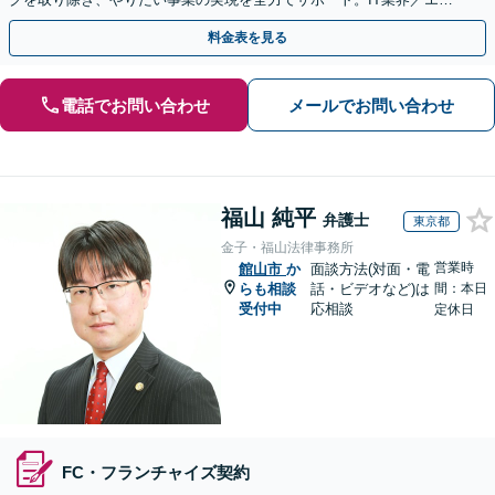
タメ業界／運送・物流業界／不動産・建設業界
料金表を見る
電話でお問い合わせ
メールでお問い合わせ
福山 純平
弁護士
東京都
金子・福山法律事務所
営業時
館山市
か
面談方法(対面・電
らも相談
話・ビデオなど)は
間：本日
受付中
応相談
定休日
FC・フランチャイズ契約