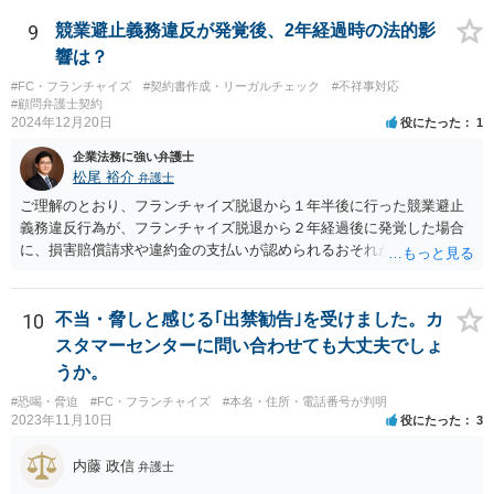
ね。
9
競業避止義務違反が発覚後、2年経過時の法的影
響は？
#FC・フランチャイズ
#契約書作成・リーガルチェック
#不祥事対応
#顧問弁護士契約
2024年12月20日
役にたった
1
企業法務に強い弁護士
松尾 裕介
弁護士
ご理解のとおり、フランチャイズ脱退から１年半後に行った競業避止
義務違反行為が、フランチャイズ脱退から２年経過後に発覚した場合
に、損害賠償請求や違約金の支払いが認められるおそれがあると考え
られます。
10
不当・脅しと感じる｢出禁勧告｣を受けました。カ
スタマーセンターに問い合わせても大丈夫でしょ
うか。
#恐喝・脅迫
#FC・フランチャイズ
#本名・住所・電話番号が判明
2023年11月10日
役にたった
3
内藤 政信
弁護士