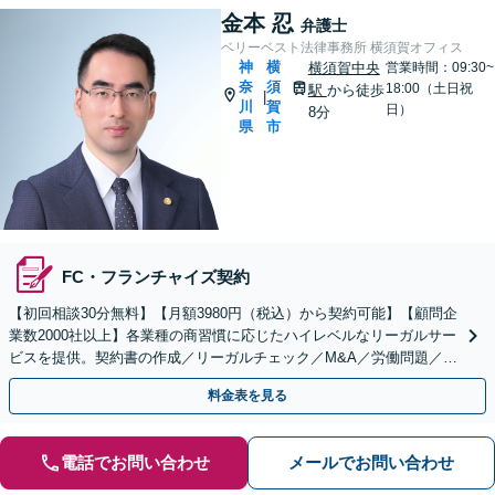
金本 忍
弁護士
ベリーベスト法律事務所 横須賀オフィス
神
横
横須賀中央
営業時間：09:30~
奈
須
18:00（土日祝
駅
から徒歩
|
川
賀
日）
8分
県
市
FC・フランチャイズ契約
【初回相談30分無料】【月額3980円（税込）から契約可能】【顧問企
業数2000社以上】各業種の商習慣に応じたハイレベルなリーガルサー
ビスを提供。契約書の作成／リーガルチェック／M&A／労働問題／知
的財産等、お任せください【他士業連携可能】
料金表を見る
電話でお問い合わせ
メールでお問い合わせ