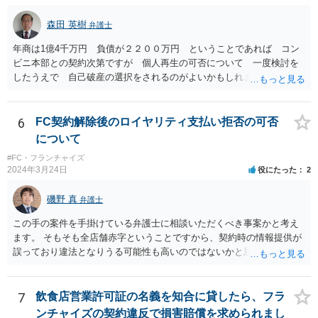
森田 英樹
弁護士
年商は1億4千万円 負債が２２００万円 ということであれば コン
ビニ本部との契約次第ですが 個人再生の可否について 一度検討を
したうえで 自己破産の選択をされるのがよいかもしれません。 ネッ
トで 直接勧誘することは できません。 貴殿から ご連絡があれ
ば 対応が可能な案件だと存じます。 早急に 弁護士に相談されるの
が良いケースです。
6
FC契約解除後のロイヤリティ支払い拒否の可否
について
#FC・フランチャイズ
2024年3月24日
役にたった
2
磯野 真
弁護士
この手の案件を手掛けている弁護士に相談いただくべき事案かと考え
ます。 そもそも全店舗赤字ということですから、契約時の情報提供が
誤っており違法となりうる可能性も高いのではないかと思われます。
解除後の期間分のロイヤリティの請求を退け、場合によっては、こち
らから本部に対して請求をしていくことも検討すべきかと考えます。
7
飲食店営業許可証の名義を知合に貸したら、フラ
ンチャイズの契約違反で損害賠償を求められまし