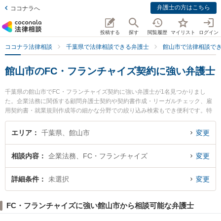
弁護士の方はこちら
ココナラへ
投稿する
探す
閲覧履歴
マイリスト
ログイン
ココナラ法律相談
千葉県で法律相談できる弁護士
館山市で法律相談で
館山市のFC・フランチャイズ契約に強い弁護士
千葉県の館山市でFC・フランチャイズ契約に強い弁護士が1名見つかりまし
た。企業法務に関係する顧問弁護士契約や契約書作成・リーガルチェック、雇
用契約書・就業規則作成等の細かな分野での絞り込み検索もでき便利です。特
にたぶのき法律事務所の笹子 健一弁護士のプロフィール情報や弁護士費用、強
みなどが注目されています。『館山市で土日や夜間に発生したFC・フランチャ
エリア
千葉県、館山市
変更
イズ契約のトラブルを今すぐに弁護士に相談したい』『FC・フランチャイズ契
約のトラブル解決の実績豊富な近くの弁護士を検索したい』『初回相談無料でF
相談内容
企業法務、FC・フランチャイズ
変更
C・フランチャイズ契約を法律相談できる館山市内の弁護士に相談予約した
い』などでお困りの相談者さんにおすすめです。
詳細条件
未選択
変更
FC・フランチャイズに強い館山市から相談可能な弁護士