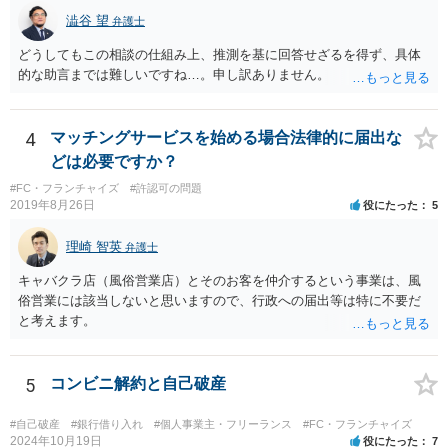
澁谷 望
弁護士
どうしてもこの相談の仕組み上、推測を基に回答せざるを得ず、具体
的な助言までは難しいですね…。申し訳ありません。
4
マッチングサービスを始める場合法律的に届出な
どは必要ですか？
#FC・フランチャイズ
#許認可の問題
2019年8月26日
役にたった
5
理崎 智英
弁護士
キャバクラ店（風俗営業店）とそのお客を仲介するという事業は、風
俗営業には該当しないと思いますので、行政への届出等は特に不要だ
と考えます。
5
コンビニ解約と自己破産
#自己破産
#銀行借り入れ
#個人事業主・フリーランス
#FC・フランチャイズ
2024年10月19日
役にたった
7