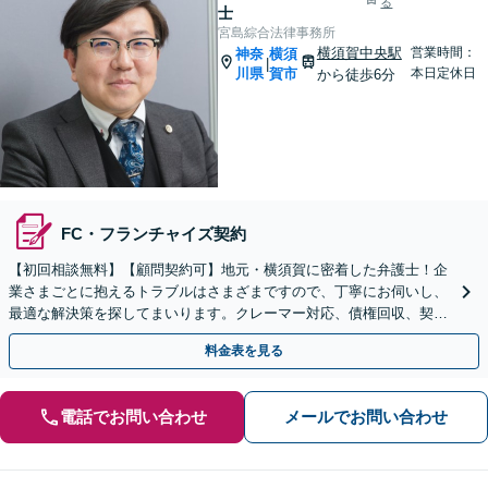
る
士
宮島綜合法律事務所
横須賀中央駅
営業時間：
神奈
横須
|
川県
賀市
本日定休日
から徒歩6分
FC・フランチャイズ契約
【初回相談無料】【顧問契約可】地元・横須賀に密着した弁護士！企
業さまごとに抱えるトラブルはさまざまですので、丁寧にお伺いし、
最適な解決策を探してまいります。クレーマー対応、債権回収、契約
書の作成、労働・従業員トラブルなど【横須賀中央駅6分】
料金表を見る
電話でお問い合わせ
メールでお問い合わせ