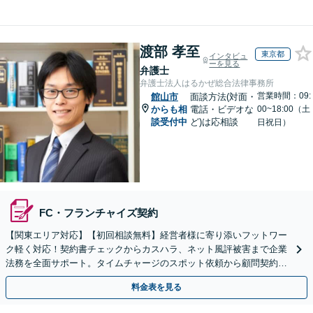
渡部 孝至
東京都
インタビュ
ーを見る
弁護士
弁護士法人はるかぜ総合法律事務所
営業時間：09:
館山市
面談方法(対面・
からも相
電話・ビデオな
00~18:00（土
談受付中
ど)は応相談
日祝日）
FC・フランチャイズ契約
【関東エリア対応】【初回相談無料】経営者様に寄り添いフットワー
ク軽く対応！契約書チェックからカスハラ、ネット風評被害まで企業
法務を全面サポート。タイムチャージのスポット依頼から顧問契約ま
で柔軟に対応します。雑談から解決の糸口が見つかることも
料金表を見る