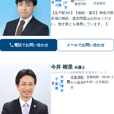
神奈
子
|
日定休日
徒歩3分
川県
市
【逗子駅3分】【相続・遺言】神奈川県
全域の相続・遺言問題はお任せくださ
い。他士業とも連携しています。【離
婚・男女問題】豊富な実績が強み。女
性弁護士も所属している事務所です。
【初回面談無料】【夜間・休日は予約
電話でお問い合わせ
メールでお問い合わせ
で対応可】【法テラス可】
今井 樹里
弁護士
ベリーベスト法律事務所 木更津オフィス
木
木更津駅
営業時間：09:30~1
千
更
8:00（土日祝日）
から徒歩8
葉
|
津
分
県
市