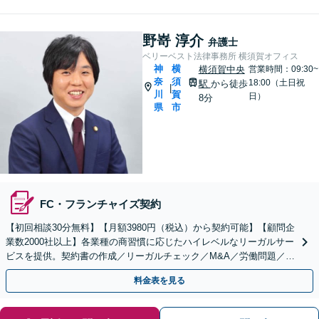
野嵜 淳介
弁護士
ベリーベスト法律事務所 横須賀オフィス
神
横
横須賀中央
営業時間：09:30~
奈
須
18:00（土日祝
駅
から徒歩
|
川
賀
日）
8分
県
市
FC・フランチャイズ契約
【初回相談30分無料】【月額3980円（税込）から契約可能】【顧問企
業数2000社以上】各業種の商習慣に応じたハイレベルなリーガルサー
ビスを提供。契約書の作成／リーガルチェック／M&A／労働問題／知
的財産等、お任せください【他士業連携可能】
料金表を見る