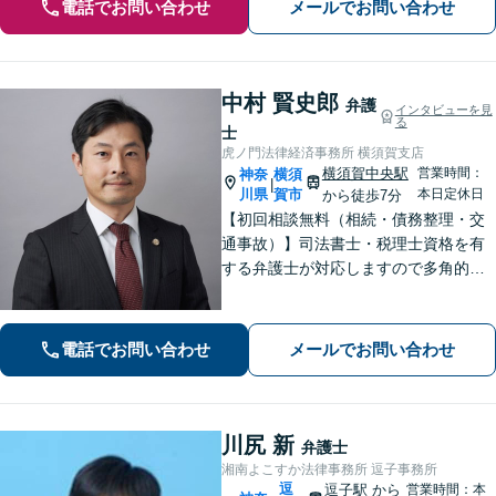
電話でお問い合わせ
メールでお問い合わせ
中村 賢史郎
弁護
インタビューを見
る
士
虎ノ門法律経済事務所 横須賀支店
横須賀中央駅
営業時間：
神奈
横須
|
川県
賀市
本日定休日
から徒歩7分
【初回相談無料（相続・債務整理・交
通事故）】司法書士・税理士資格を有
する弁護士が対応しますので多角的な
専門知識から問題解決が可能です。各
種士業の所属する創業50年国内最大規
模の法律事務所として質の高いワンス
電話でお問い合わせ
メールでお問い合わせ
トップ型のリーガルサービスを提供し
ます。
川尻 新
弁護士
湘南よこすか法律事務所 逗子事務所
逗
逗子駅
から
営業時間：本