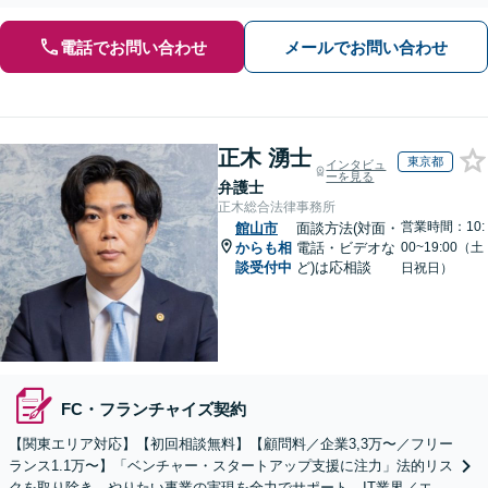
がけ、ビジネスの発展をサポート【顧問契約も注力中】
電話でお問い合わせ
メールでお問い合わせ
正木 湧士
東京都
インタビュ
ーを見る
弁護士
正木総合法律事務所
営業時間：10:
館山市
面談方法(対面・
からも相
電話・ビデオな
00~19:00（土
談受付中
ど)は応相談
日祝日）
FC・フランチャイズ契約
【関東エリア対応】【初回相談無料】【顧問料／企業3,3万〜／フリー
ランス1.1万〜】「ベンチャー・スタートアップ支援に注力」法的リス
クを取り除き、やりたい事業の実現を全力でサポート。IT業界／エン