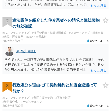
ころかと思います。 ただ、自己破産においては、すべての債権者を公
平に扱う必要がある為保証人がついている借入についても別異に取り
扱うことが出来ないという点や財産の移転内容や時期によっては取り
戻す必要が出てくる等一定のリスクもございますので、もし契約を継
2
違法案件を紹介した仲介業者への請求と違法契約
続するという選択肢がおありであれば、先に自己破産の相談というの
の無効確認
が適切かと思われます。 契約解約のご意思が固いところであれば、リ
#FC・フランチャイズ
#雇用契約書・就業規則作成
#スタートアップ・新規事業
スクを踏まえて進むしかないかと思いますので、本部との話が先であ
#病院・医療業界
#M&A・事業承継
っても問題ないかと思います。
2025年2月26日
役にたった
4
泉 亮介
弁護士
そうですね。一旦以前の契約関係に伴うトラブルを全て清算し、その
過程での対応によって新規で契約をするか判断するという形でも良い
かと思われます。 仮に仲介業者が返還を拒み当事者同士での解決が困
難となった場合は個別に弁護士に相談されると良いでしょう。
3
行政処分を理由にFC契約解約と加盟金返還は可
能か？
#FC・フランチャイズ
#顧問弁護士契約
#不祥事対応
#契約書作成・リーガルチェック
2026年5月30日
役にたった
1