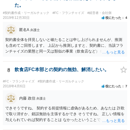
た。
#契約書作成・リーガルチェック
#FC・フランチャイズ
#経営者・会社側
2019年12月30日
役にたった
4
匿名A
弁護士
契約書全体を拝見しないと確たることは申し上げられませんが、推測
も含めてご回答します。 上記から推測しますと、契約書に、当該フラ
ンチャイズの業態と同一又は類似の事業（飲食店など）を行ってはな
らない、という条項があるということでしょうか。そのような場合、
その条項には、単に行ってはならない、とだけ書いてある場合もあれ
ば、「自ら又は他人と共同で」行ってはならない、「他人に行わせる
8
飲食店FC本部との契約の無効、解消したい。
ことも同様」といった書き方がされている場合もあります。 上記のと
おり店の名義人になっているとすれば、知人と共同で、あるいは知人
#FC・フランチャイズ
#契約書作成・リーガルチェック
に行わせて、同一・類似の事業を行っている場合として、契約上の義
2018年4月6日
役にたった
7
務に違反していると解釈されるおそれはあり得ると思います（その場
合、運営方法や納税負担・収益分配などは、共同経営者内部の取り決
内藤 政信
弁護士
めに過ぎないという理解になります。）。 支払を求められている賠償
できそうですね。 契約する前提情報に虚偽があるため、あなたは 詐欺
金額にもよりますが、支払を拒絶した場合、契約の解除に繋がる可能
で取り消すか、錯誤無効を主張するかでき そうですね。 正しい情報を
性もありますので、支払や本部との交渉で話し合いがつかない場合
与えられていれば契約することは なかったということでしょう。 嘘を
は、契約書持参で弁護士に相談・交渉等の依頼を検討されてもよいと
つかれたということでしょうか。 詐欺の方が立証レベルは高いです
思います。