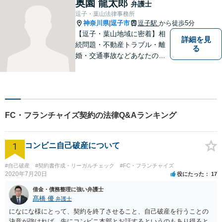
奥園 龍太郎
弁護士
な料金体系】１件１件ていね
逗子・葉山法律事務所
いに対応させて頂きます。ご
神奈川県
逗子市
逗子駅
から徒歩5分
|
連絡ください。
【逗子・葉山地域に密着】相
詳細を見
続問題・不動産トラブル・離
る
婚・交通事故などあなたの困
りごとを一緒に解決していき
ましょう。
FC・フランチャイズ契約の法律Q&Aランキング
1
コンビニ自己破産について
#自己破産
#契約書作成・リーガルチェック
#FC・フランチャイズ
2020年7月20日
役にたった
17
借金・債務整理に強い弁護士
髙橋 優
弁護士
になにな様にとって、契約を終了させること、自己破産を行うことの
決意が強ければ、先にコンビニ本部とお話するというのもあり得ると