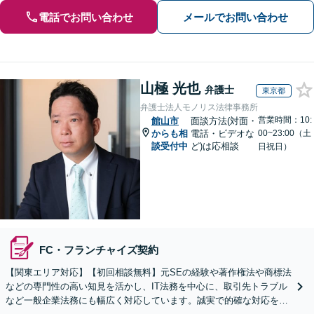
電話でお問い合わせ
メールでお問い合わせ
山極 光也
弁護士
東京都
弁護士法人モノリス法律事務所
営業時間：10:
館山市
面談方法(対面・
からも相
電話・ビデオな
00~23:00（土
談受付中
ど)は応相談
日祝日）
FC・フランチャイズ契約
【関東エリア対応】【初回相談無料】元SEの経験や著作権法や商標法
などの専門性の高い知見を活かし、IT法務を中心に、取引先トラブル
など一般企業法務にも幅広く対応しています。誠実で的確な対応を心