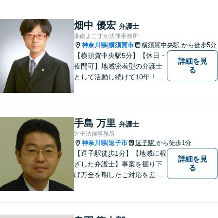
畑中 優宏
弁護士
湘南よこすか法律事務所
神奈川県
横須賀市
横須賀中央駅
から徒歩5分
|
【横須賀中央駅5分】【休日・
詳細を見
夜間可】地域密着型の弁護士
る
として活動し続けて10年！豊
富な弁護経験と信頼を持つ弁
護士。他士業連携で高度な問
題にも対応可能◎【法テラス
可】【女性弁護士在籍】
手島 万里
弁護士
逗子法律事務所
神奈川県
逗子市
逗子駅
から徒歩1分
|
【逗子駅徒歩1分】【地域に根
詳細を見
ざした弁護士】事案を掘り下
る
げ万全を期したご対応を差し
上げることがモットーです。
相続問題／離婚問題／不動産
問題／労働問題／交通事故な
ど、幅広く対応可能。【明確