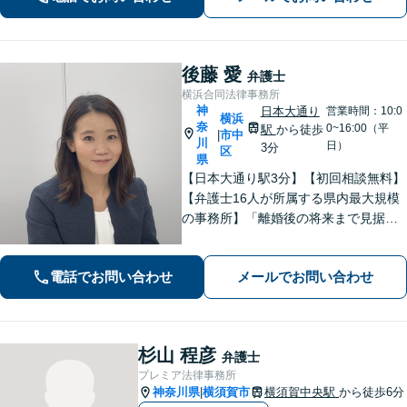
後藤 愛
弁護士
横浜合同法律事務所
神
日本大通り
営業時間：10:0
横浜
奈
0~16:00（平
駅
から徒歩
市中
|
川
日）
3分
区
県
【日本大通り駅3分】【初回相談無料】
【弁護士16人が所属する県内最大規模
の事務所】「離婚後の将来まで見据え
た解決策をご提案するので、一緒に最
適な解決策を見つけましょう」「幅広
電話でお問い合わせ
メールでお問い合わせ
い相続問題に対応する豊富な実績」
「相続登記義務化に対応」【WEB面談
対応】
杉山 程彦
弁護士
プレミア法律事務所
神奈川県
横須賀市
横須賀中央駅
から徒歩6分
|