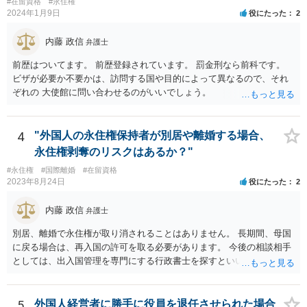
#在留資格
#永住権
2024年1月9日
役にたった
2
内藤 政信
弁護士
前歴はついてます。 前歴登録されています。 罰金刑なら前科です。
ビザが必要か不要かは、訪問する国や目的によって異なるので、それ
ぞれの 大使館に問い合わせるのがいいでしょう。
4
"外国人の永住権保持者が別居や離婚する場合、
永住権剥奪のリスクはあるか？"
#永住権
#国際離婚
#在留資格
2023年8月24日
役にたった
2
内藤 政信
弁護士
別居、離婚で永住権が取り消されることはありません。 長期間、母国
に戻る場合は、再入国の許可を取る必要があります。 今後の相談相手
としては、出入国管理を専門にする行政書士を探すといいでしょう。
5
外国人経営者に勝手に役員を退任させられた場合