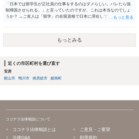
「日本では留学生が正社員の仕事をするのはダメらしい。バレたら強
制帰国させられる。」と言っていたのですが、これは本当なのでしょ
うか？ →ご友人は「留学」の在留資格で日本に滞在していると思いま
すが、「留学」の在留資格では原則就労不可であり、週２８時間程度
の就労をするにしても「資格外活動許可」が必要です。なおそれ以上
就労する場合は、就労可能なビザが必要ですので、いずれにしても就
もっとみる
労するにあたっては許可が必要であり、無許可の場合不法就労になり
ます。ご友人が不法就労しているのでしたら、退去強制事由になり得
ますし、今後の更新手続きも認められない可能性はあります。
近くの市区町村を選び直す
安房
館山市
鴨川市
南房総市
鋸南町
ココナラ法律相談について
ココナラ法律相談とは
ご意見・ご要望
法律Q&A
利用規約