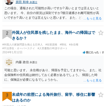
原田 和幸
弁護士
この場合、通報された可能性が高いですか? 高いとまでは言えないと
思います。 今、自分の状況は深刻ですか?後日逮捕され離可能性が高
いですか? 高いとまでは言えないと思います。 また、どんな犯罪をし
てしまいしまったでしょうか? 考えられるとすれば、建造物侵入罪あ
たりでしょうか。
2
外国人が住民票を残したまま、海外への帰国はで
きるか？
#外国人の家族問題を抱える日本人
#在留資格
#帰化
#永住権
#不法滞在・オーバーステイ
#入管書類の申請サポート
2024年1月12日
役にたった
2
内藤 政信
弁護士
可能と思います。 永住権があり、帰国を予定してますから。 また、社
会保険料や住民税は納付しておく必要があるでしょう。 帰国した時
に、保険証が必要になるでしょうから。
3
未成年の前歴による海外旅行、留学、移住に影響
はあるのか