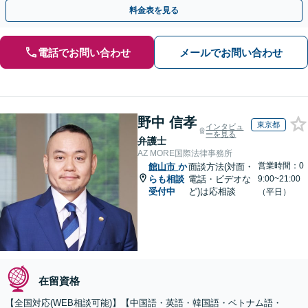
料金表を見る
電話でお問い合わせ
メールでお問い合わせ
野中 信孝
東京都
インタビュ
ーを見る
弁護士
AZ MORE国際法律事務所
営業時間：0
館山市
か
面談方法(対面・
らも相談
電話・ビデオな
9:00~21:00
受付中
ど)は応相談
（平日）
在留資格
【全国対応(WEB相談可能)】【中国語・英語・韓国語・ベトナム語・