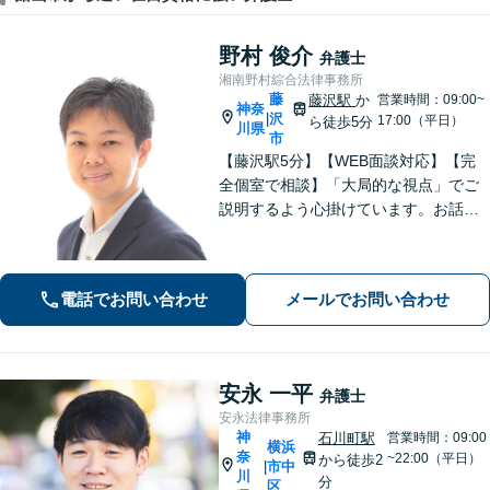
野村 俊介
弁護士
湘南野村綜合法律事務所
藤
藤沢駅
か
営業時間：09:00~
神奈
沢
|
17:00（平日）
ら徒歩5分
川県
市
【藤沢駅5分】【WEB面談対応】【完
全個室で相談】「大局的な視点」でご
説明するよう心掛けています。お話を
うかがった上で、当該案件に即した事
件の進め方をご提案いたします。「一
般社団法人の代表者を経験した弁護
電話でお問い合わせ
メールでお問い合わせ
士」「AIを活用した効率的な契約書レ
ビュー」
安永 一平
弁護士
安永法律事務所
神
石川町駅
営業時間：09:00
横浜
奈
~22:00（平日）
から徒歩2
市中
|
川
分
区