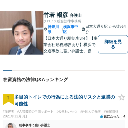
予防策を含めた「トータルサ
ポート」をお届けします！依
頼者様が安心して将来を過ご
竹若 暢彦
弁護士
せるようになるための支援を
クロノス総合法律事務所
いたします。
日本大通り駅
から徒歩4
神奈川
横浜市中
|
県
区
分
【日本大通り駅徒歩3分】【事
詳細を見
業会社勤務経験あり】横浜で
る
交通事故に強い弁護士。皆様
の貴重な時間が、より良い時
間になるよう、弁護士として
最大限サポートいたします。
初回無料相談にて、お気軽に
在留資格の法律Q&Aランキング
ご相談くださいませ。
1
多目的トイレでの行為による法的リスクと逮捕の
可能性
#加害者
#入管書類の申請サポート
#公然わいせつ
#外国人労働者
#在留資格
2021年12月8日
役にたった
4
刑事事件に強い弁護士