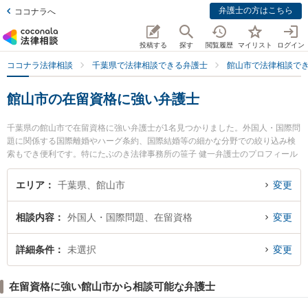
弁護士の方はこちら
ココナラへ
投稿する
探す
閲覧履歴
マイリスト
ログイン
ココナラ法律相談
千葉県で法律相談できる弁護士
館山市で法律相談で
館山市の在留資格に強い弁護士
千葉県の館山市で在留資格に強い弁護士が1名見つかりました。外国人・国際問
題に関係する国際離婚やハーグ条約、国際結婚等の細かな分野での絞り込み検
索もでき便利です。特にたぶのき法律事務所の笹子 健一弁護士のプロフィール
情報や弁護士費用、強みなどが注目されています。『館山市で土日や夜間に発
生した在留資格のトラブルを今すぐに弁護士に相談したい』『在留資格のトラ
エリア
千葉県、館山市
変更
ブル解決の実績豊富な近くの弁護士を検索したい』『初回相談無料で在留資格
を法律相談できる館山市内の弁護士に相談予約したい』などでお困りの相談者
相談内容
外国人・国際問題、在留資格
変更
さんにおすすめです。
詳細条件
未選択
変更
在留資格に強い館山市から相談可能な弁護士