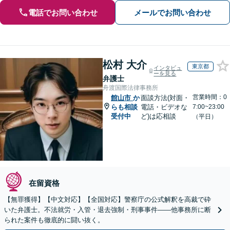
電話でお問い合わせ
メールでお問い合わせ
松村 大介
東京都
インタビュ
ーを見る
弁護士
舟渡国際法律事務所
営業時間：0
館山市
か
面談方法(対面・
らも相談
電話・ビデオな
7:00~23:00
受付中
ど)は応相談
（平日）
在留資格
【無罪獲得】【中文対応】【全国対応】警察庁の公式解釈を高裁で砕
いた弁護士。不法就労・入管・退去強制・刑事事件——他事務所に断
られた案件も徹底的に闘い抜く。