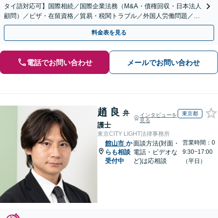
タイ語対応可】国際相続／国際企業法務（M&A・債権回収・日本法人
顧問）／ビザ・在留資格／貿易・税関トラブル／外国人労働問題／外
国人刑事事件など、幅広いご相談に対応可能
料金表を見る
電話でお問い合わせ
メールでお問い合わせ
趙 良
弁
東京都
インタビューを
見る
護士
東京CITY LIGHT法律事務所
営業時間：0
館山市
か
面談方法(対面・
らも相談
電話・ビデオな
9:30~17:00
受付中
ど)は応相談
（平日）