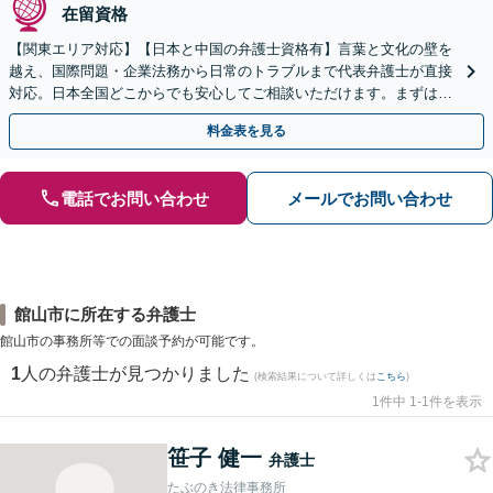
在留資格
【関東エリア対応】【日本と中国の弁護士資格有】言葉と文化の壁を
越え、国際問題・企業法務から日常のトラブルまで代表弁護士が直接
対応。日本全国どこからでも安心してご相談いただけます。まずは一
歩を踏み出してみませんか。【初回相談無料】
料金表を見る
電話でお問い合わせ
メールでお問い合わせ
館山市に所在する弁護士
館山市の事務所等での面談予約が可能です。
1
人の弁護士が見つかりました
(検索結果について詳しくは
こちら
)
1件中 1-1件を表示
笹子 健一
弁護士
たぶのき法律事務所