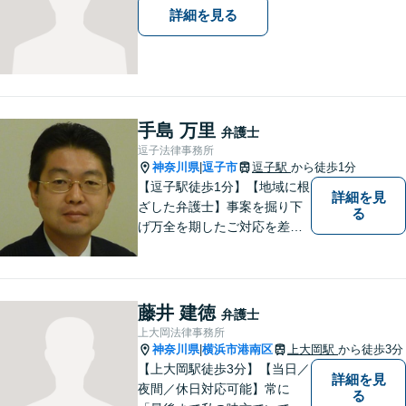
詳細を見る
手島 万里
弁護士
逗子法律事務所
神奈川県
逗子市
逗子駅
から徒歩1分
|
【逗子駅徒歩1分】【地域に根
詳細を見
ざした弁護士】事案を掘り下
る
げ万全を期したご対応を差し
上げることがモットーです。
相続問題／離婚問題／不動産
問題／労働問題／交通事故な
ど、幅広く対応可能。【明確
藤井 建徳
弁護士
な料金体系】１件１件ていね
上大岡法律事務所
いに対応させて頂きます。ご
神奈川県
横浜市港南区
上大岡駅
から徒歩3分
|
連絡ください。
【上大岡駅徒歩3分】【当日／
詳細を見
夜間／休日対応可能】常に
る