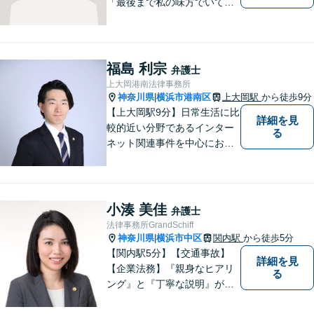
「最後まで私の味方でいてく
れる」と思っていただけるよ
うな弁護士でいられるように
心がけています。地域密着型
の法律事務所として皆様のお
福島 利宗
弁護士
力になれればと考えておりま
上大岡港南法律事務所
す。
神奈川県
横浜市港南区
上大岡駅
から徒歩9分
|
【上大岡駅9分】日常生活に比
詳細を見
較的近い分野であるインター
る
ネット関連事件を中心にお取
り扱いしております。【掲載
情報の削除交渉】手数料３万
円から承ります。まずはメー
ルにて掲載情報のURL等をお
小湊 美佳
弁護士
送りください。見込み、費用
法律事務所GrandSchiff
等をご案内させていただきま
神奈川県
横浜市中区
関内駅
から徒歩5分
|
す。
【関内駅5分】【交通事故】
詳細を見
【企業法務】『親身なヒアリ
る
ング』と『丁寧な説明』がモ
ットーです。アフターケアと