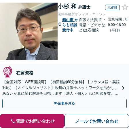
小杉 和
弁護士
京都府
法律事務所オフィス・エトワレ
営業時間：0
館山市
か
面談方法(対面・
らも相談
電話・ビデオな
9:00~18:00
受付中
ど)は応相談
（平日）
在留資格
【全国対応｜WEB面談可】【初回相談60分無料】【フランス語・英語
対応】【スイス法ジュリスト】欧州の弁護士ネットワークを活かし、
あなたが真に望む解決を目指します！法人・個人ともに相談多数。細
やかな連絡と粘り強い交渉を徹底【休日・夜間相談可】
料金表を見る
電話でお問い合わせ
メールでお問い合わせ