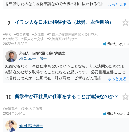
を申請したのなら虚偽申請なので今後不利に扱われる危険がありま
す。 そうではなくて、今後離婚して初めて変更申請するということで
しょうか。ただその場合も通用しないかもしれませんが、すぐに届け
る必要があることを知らなかったとしか言いようがないのかもしれま
9
イラン人を日本に招待する（就労、永住目的）
せん。それが事実なら仕方ないです。その上で、今までに日本で真面
目に働いていたこと、今後の生活に十分困らないお金があることなど
#帰化
#在留資格
#永住権
#外国人の家族問題を抱える日本人
を示していくことになると思います。 頑張ってください。
#入管対応・外国人との交渉
#入管書類の申請サポート
2022年5月28日
役にたった
1
外国人・国際問題に強い弁護士
稲森 幸一
弁護士
結婚でもなく、今は仕事もないということなら、知人訪問のための短
期滞在のビザを取得することになると思います。 必要書類全部ここに
は書けませんが、短期滞在 呼び寄せ ビザなどの用語で検索すると
あなたが日本で用意する物と本人が自分で用意するものが出てきま
す。 それらを揃えて、イランにある日本大使館ににビザを申請するこ
とになります。 期間は通常９０日、３０日、あるいは１５日ですが、
10
留学生が正社員の仕事をすることは違法なのか？
今はコロナもあり刻々と状況が変わっているので、事前に外務省や大
使館に問い合わせたほうがいいかもしれません。ネットでの情報収集
#在留資格
#外国人労働者
もしたほうがいいと思います
2024年6月4日
役にたった
2
倉田 勲
弁護士