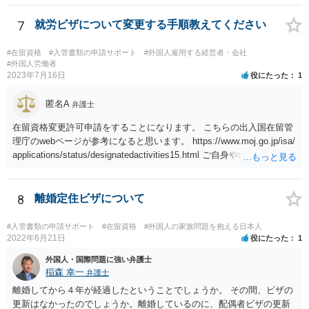
き、契約書の作成・チェックを多く行った経験があります。
7
就労ビザについて変更する手順教えてください
#在留資格
#入管書類の申請サポート
#外国人雇用する経営者・会社
#外国人労働者
2023年7月16日
役にたった
1
匿名A
弁護士
在留資格変更許可申請をすることになります。 こちらの出入国在留管
理庁のwebページが参考になると思います。 https://www.moj.go.jp/isa/
applications/status/designatedactivities15.html ご自身や内定先企業で
の申請ができない又は難しいのであれば、申請取次者の承認を受けて
いる弁護士や行政書士に相談されるのが良いです。
8
離婚定住ビザについて
#入管書類の申請サポート
#在留資格
#外国人の家族問題を抱える日本人
2022年6月21日
役にたった
1
外国人・国際問題に強い弁護士
稲森 幸一
弁護士
離婚してから４年が経過したということでしょうか。 その間、ビザの
更新はなかったのでしょうか。離婚しているのに、配偶者ビザの更新