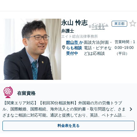
永山 怜志
東京都
インタビュ
ーを見る
弁護士
エイト総合法律事務所
営業時間：1
館山市
か
面談方法(対面・
らも相談
電話・ビデオな
0:00~19:00
受付中
ど)は応相談
（平日）
在留資格
【関東エリア対応】【初回30分相談無料】外国籍の方の労働トラブ
ル、国際離婚、国際相続、海外法人との契約書・取引問題など、さま
ざまなご相談に対応可能。通訳と提携しており、英語、ベトナム語、
中国語、タイ語等対応可能です（通訳料別途）。
料金表を見る