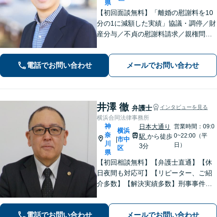
県
【初回面談無料】「離婚の慰謝料を10
分の1に減額した実績」協議・調停／財
産分与／不貞の慰謝料請求／親権問題
などお任せください！「不動産オーナ
ーの顧問経験豊富」土地・建物の明渡
電話でお問い合わせ
メールでお問い合わせ
しや賃料回収など幅広くサポート【夜
間・休日面談可】【電話相談対応】
井澤 徹
弁護士
インタビューを見る
横浜合同法律事務所
神
日本大通り
営業時間：09:0
横浜
奈
0~22:00（平
駅
から徒歩
市中
|
川
日）
3分
区
県
【初回相談無料】【弁護士直通】【休
日夜間も対応可】【リピーター、ご紹
介多数】【解決実績多数】刑事事件、
債務整理、離婚、相続など幅広く対
応。迅速な対応と丁寧なサポートに努
電話でお問い合わせ
メールでお問い合わせ
めます。