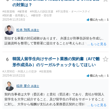
の対策は？
#在留資格
#被害者
#外国人の訴訟支援
#不法滞在・オーバーステイ
#契約書・借用書なし
#横領罪・背任罪
2025年11月18日
役にたった
1
松本 翔馬
弁護士
類似する事案の対応経験があります。 弁護士が刑事告訴状を作成し、
証拠資料を整理して警察署に提出することが考えられます。
6
韓国人留学生向けサポート業務の契約書（AIで雛
形作成済み）のリーガルチェックをしてほしい
#入管対応・外国人との交渉
#在留資格
2025年10月22日
役にたった
1
稲井 要介
弁護士
契約当事者は大学（委託者）と貴社（受託者）であり、貴社が韓国人
留学生を大学に紹介すること、及び留学生の手続をサポートすること
に対し、大学から報酬が支払われる業務委託契約と理解しました。 留
学生支援業務に精通しておりませんが、法人間の業務委託契約につ