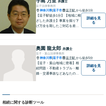
手島 万里
弁護士
逗子法律事務所
神奈川県
逗子市
逗子駅
から徒歩1分
|
【逗子駅徒歩1分】【地域に根
詳細を見
ざした弁護士】事案を掘り下
る
げ万全を期したご対応を差し
上げることがモットーです。
相続問題／離婚問題／不動産
問題／労働問題／交通事故な
ど、幅広く対応可能。【明確
奥園 龍太郎
弁護士
な料金体系】１件１件ていね
逗子・葉山法律事務所
いに対応させて頂きます。ご
神奈川県
逗子市
逗子駅
から徒歩5分
|
連絡ください。
【逗子・葉山地域に密着】相
詳細を見
続問題・不動産トラブル・離
る
婚・交通事故などあなたの困
りごとを一緒に解決していき
ましょう。
相続に関する診断ツール