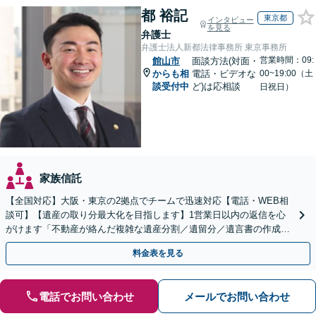
都 裕記
東京都
インタビュー
を見る
弁護士
弁護士法人新都法律事務所 東京事務所
営業時間：09:
館山市
面談方法(対面・
からも相
電話・ビデオな
00~19:00（土
談受付中
ど)は応相談
日祝日）
家族信託
【全国対応】大阪・東京の2拠点でチームで迅速対応【電話・WEB相
談可】【遺産の取り分最大化を目指します】1営業日以内の返信を心
がけます「不動産が絡んだ複雑な遺産分割／遺留分／遺言書の作成・
執行／事業承継など、お任せください」【休日相談あり】
料金表を見る
電話でお問い合わせ
メールでお問い合わせ