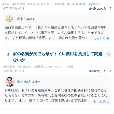
#遺言
#遺産分割
#遺言執行者の選任
#養育費
#口座凍結解除
#家族信託
2020年1月20日
役にたった
2
匿名A
弁護士
婚前契約書などで、「死んだら遺産を贈与する」という死因贈与契約
を締結しておくことでも遺言と同じような効果を得ることができま
す。 また最近の相続法改正により、残された妻が死ぬまで家に住み続
けられる権利として「配偶者居住権」という制度が設けられましたの
で、その制度を活用する方法も考えられます。 もし契約書の作成まで
視野に入れておられる場合は、お近くの弁護士、できれば相続に強い
8
家の名義が夫でも母がトイレ費用を負担して問題
弁護士にご相談なさるとよいでしょう。
ないか
#生前贈与
#家族信託
#家族間の相続トラブル
#協議
2025年8月23日
役にたった
1
藤本 顯人
弁護士
お母様が、トイレの修繕費用を、ご質問者様の配偶者様に贈与するか
たちとなりますので、所有権はご質問者様の配偶者様が得ることにな
ります。 また、贈与については年間110万円まで非課税であり、トイ
レの修繕費であればこの枠内に収まると思います。