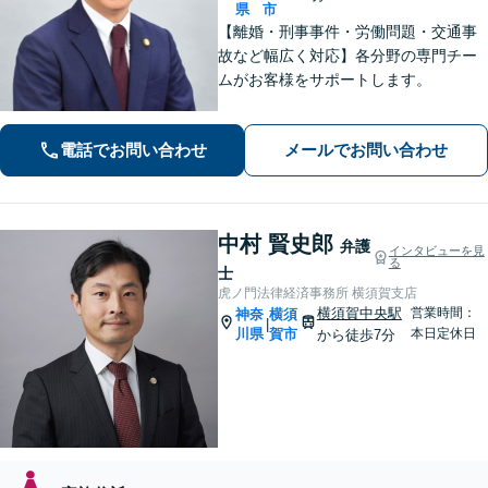
県
市
【離婚・刑事事件・労働問題・交通事
故など幅広く対応】各分野の専門チー
ムがお客様をサポートします。
電話でお問い合わせ
メールでお問い合わせ
中村 賢史郎
弁護
インタビューを見
る
士
虎ノ門法律経済事務所 横須賀支店
横須賀中央駅
営業時間：
神奈
横須
|
川県
賀市
本日定休日
から徒歩7分