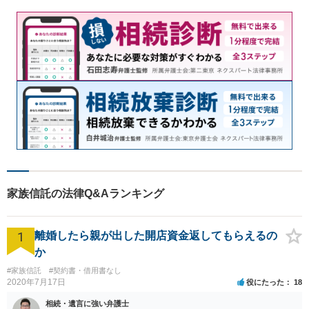
家族信託の法律Q&Aランキング
1
離婚したら親が出した開店資金返してもらえるの
か
#家族信託
#契約書・借用書なし
2020年7月17日
役にたった
18
相続・遺言に強い弁護士