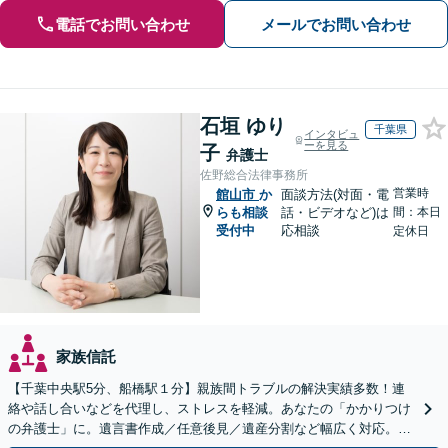
電話でお問い合わせ
メールでお問い合わせ
石垣 ゆり
千葉県
インタビュ
ーを見る
子
弁護士
佐野総合法律事務所
営業時
館山市
か
面談方法(対面・電
らも相談
話・ビデオなど)は
間：本日
受付中
応相談
定休日
家族信託
【千葉中央駅5分、船橋駅１分】親族間トラブルの解決実績多数！連
絡や話し合いなどを代理し、ストレスを軽減。あなたの「かかりつけ
の弁護士」に。遺言書作成／任意後見／遺産分割など幅広く対応。お