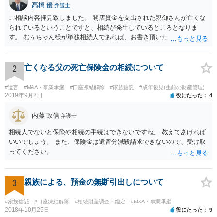
髙橋 優
弁護士
ご相談内容拝見致しました。 開店資金を支出された親御さんが亡くな
られているということですと、相続が発生しているところとなりま
す。 むぅちゃん様が単独相続人であれば、お書き頂いたような方法で
ご主人に書面を書いてもらうことで対応は可能かと思います。 他にも
相続人おられるということであれば、他の相続人との協議が必要とな
るところです。 また、当該点とは別にご主人から貸付ではなく贈与で
2
亡くなる父の死亡保険金の相続について
あると主張される可能性がございます。 その場合には、貸付であるこ
とを伺わせる事情をどれだけ積み重ねることが出来るか、というとこ
#遺言
#M&A・事業承継
#口座凍結解除
#家族信託
#成年後見(生前の財産管理)
ろとなります。 返済の事実や、返済を約束するメール等です。 金額の
2019年9月2日
役にたった
4
大きさや状況を考えると、一つ一つの問題を解決し、万が一に備えて
おく方が宜しいかと思います。 緊急という訳ではないかと思います
内藤 政信
弁護士
が、事前準備が早い方が有効な手段が増える傾向にありますので、早
相続人でないと保険や相続の手続はできないですね。 教えてあげれば
目に弁護士を入れられることを御検討頂くと良いかと思います。
いいでしょう。 また、保険金は遺留分減殺請求できないので、受け取
ってください。
3
親族による、預金の無断引出しについて
#家族信託
#口座凍結解除
#相続財産調査・鑑定
#M&A・事業承継
2018年10月25日
役にたった
9