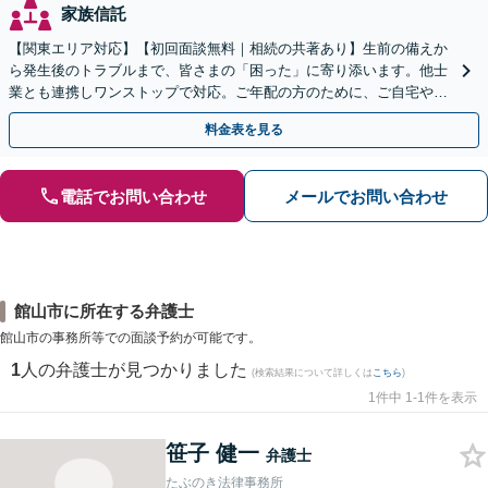
家族信託
【関東エリア対応】【初回面談無料｜相続の共著あり】生前の備えか
ら発生後のトラブルまで、皆さまの「困った」に寄り添います。他士
業とも連携しワンストップで対応。ご年配の方のために、ご自宅やご
近所への出張相談も実施【秘密厳守｜休日・夜間相談可】
料金表を見る
電話でお問い合わせ
メールでお問い合わせ
館山市に所在する弁護士
館山市の事務所等での面談予約が可能です。
1
人の弁護士が見つかりました
(検索結果について詳しくは
こちら
)
1件中 1-1件を表示
笹子 健一
弁護士
たぶのき法律事務所