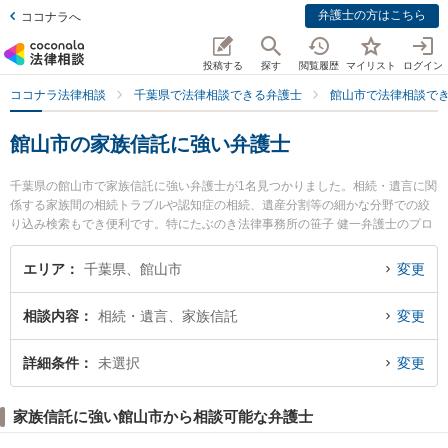
弁護士の方はこちら
ココナラへ
投稿する
探す
閲覧履歴
マイリスト
ログイン
ココナラ法律相談
千葉県で法律相談できる弁護士
館山市で法律相談で
館山市の家族信託に強い弁護士
千葉県の館山市で家族信託に強い弁護士が1名見つかりました。相続・遺言に関
係する家族間の相続トラブルや認知症の相続、遺産分割等の細かな分野での絞
り込み検索もでき便利です。特にたぶのき法律事務所の笹子 健一弁護士のプロ
フィール情報や弁護士費用、強みなどが注目されています。『館山市で土日や
夜間に発生した家族信託のトラブルを今すぐに弁護士に相談したい』『家族信
エリア
千葉県、館山市
変更
託のトラブル解決の実績豊富な近くの弁護士を検索したい』『初回相談無料で
家族信託を法律相談できる館山市内の弁護士に相談予約したい』などでお困り
相談内容
相続・遺言、家族信託
変更
の相談者さんにおすすめです。
詳細条件
未選択
変更
家族信託に強い館山市から相談可能な弁護士