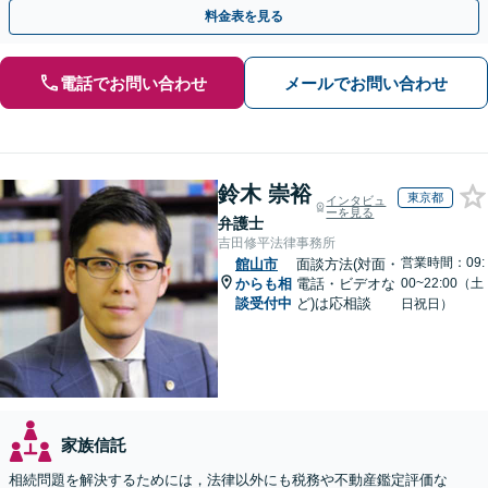
気軽にご相談ください！【初回来所相談30分無料】
料金表を見る
電話でお問い合わせ
メールでお問い合わせ
鈴木 崇裕
東京都
インタビュ
ーを見る
弁護士
吉田修平法律事務所
営業時間：09:
館山市
面談方法(対面・
からも相
電話・ビデオな
00~22:00（土
談受付中
ど)は応相談
日祝日）
家族信託
相続問題を解決するためには，法律以外にも税務や不動産鑑定評価な