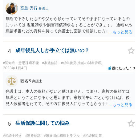
高島 秀行
弁護士
無断で下ろしたものや父から預かっていてそのままになっているもの
については 返還請求や損害賠償請求をすることができます。 通帳や払
戻請求書などの資料を持って弁護士に面談で相談した方がよいと思い
ます。
4
成年後見人しか手立ては無いの？
#認知症・意思疎通不能
#家族信託
#成年後見(生前の財産管理)
2023年1月4日
役にたった
3
匿名B
弁護士
弁護士は、本人の依頼がないと動けません。つまり、家族の依頼では
無理ということになるかと思います。家族間争いごとがなければ、後
見人候補者をたてて、その方に後見人になってもらう手続をすすめた
ほうが、今後もいろいろやりやすくなると思います。
5
生活保護に関しての悩み
#相続手続き
#家族信託
#家族間の相続トラブル
#相続税対策