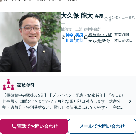
大久保 龍太
弁護
インタビューを見
る
士
横須賀・三浦法律事務所
横須賀中央駅
営業時間：
神奈
横須
|
川県
賀市
本日定休日
から徒歩5分
家族信託
【横須賀中央駅徒歩5分】【プライバシー配慮・秘密厳守】「今日の
仕事帰りに面談できますか？」可能な限り即日対応します！遺産分
割・遺留分・特別受益など、難しい法律用語はわかりやすく丁寧に説
明【分割・後払い可】【夜間面談対応（事前予約）】
電話でお問い合わせ
メールでお問い合わせ