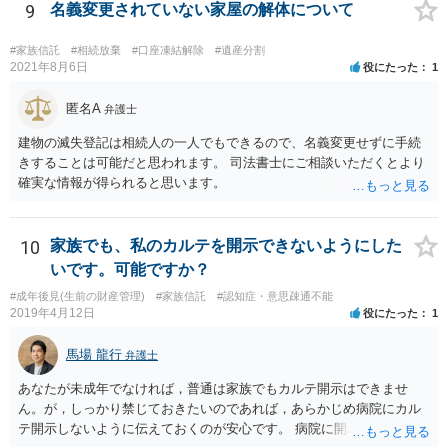
9
名義変更されていない家屋の解体について
#家族信託
#相続放棄
#口座凍結解除
#遺産分割
2021年8月6日
役にたった
1
匿名A
弁護士
建物の滅失登記は相続人の一人でもできるので、名義変更せずに手続
きすることは可能だと思われます。 司法書士にご相談いただくとより
確実な情報が得られると思います。
10
家族でも、私のカルテを開示できないようにした
いです。可能ですか？
#成年後見(生前の財産管理)
#家族信託
#認知症・意思疎通不能
2019年4月12日
役にたった
1
馬場 龍行
弁護士
あなたが未成年でなければ，普通は家族でもカルテ開示はできませ
ん。が，しっかり禁じておきたいのであれば，あらかじめ病院にカル
テ開示しないように伝えておくのが安心です。 病院に開示しないよう