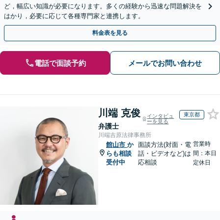
ど，幅広い知識が必要になります。多くの経験から迅速な問題解決を
はかり，必要に応じて各種専門家と連携します。
料金表を見る
電話で面談予約
メールでお問い合わせ
川端 克俊
東京都
インタビュ
ーを見る
弁護士
川端吉原法律事務所
営業時
館山市
か
面談方法(対面・電
らも相談
話・ビデオなど)は
間：本日
受付中
応相談
定休日