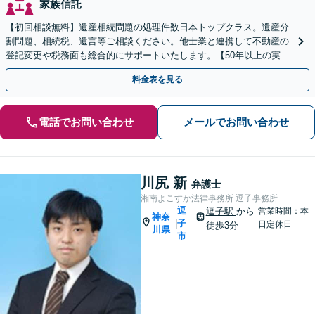
家族信託
【初回相談無料】遺産相続問題の処理件数日本トップクラス。遺産分
割問題、相続税、遺言等ご相談ください。他士業と連携して不動産の
登記変更や税務面も総合的にサポートいたします。【50年以上の実績
と信頼】
料金表を見る
電話でお問い合わせ
メールでお問い合わせ
川尻 新
弁護士
湘南よこすか法律事務所 逗子事務所
逗
逗子駅
から
営業時間：本
神奈
子
|
日定休日
徒歩3分
川県
市