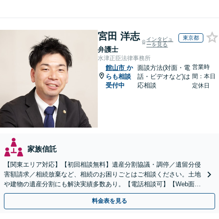
宮田 洋志
東京都
インタビュ
ーを見る
弁護士
水津正臣法律事務所
営業時
館山市
か
面談方法(対面・電
らも相談
話・ビデオなど)は
間：本日
受付中
応相談
定休日
家族信託
【関東エリア対応】【初回相談無料】遺産分割協議・調停／遺留分侵
害額請求／相続放棄など、相続のお困りごとはご相談ください。土地
や建物の遺産分割にも解決実績多数あり。【電話相談可】【Web面談
可】遺言書作成や財産の整理など生前対策もサポート
料金表を見る