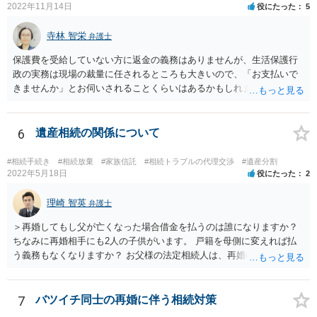
2022年11月14日
役にたった
5
寺林 智栄
弁護士
保護費を受給していない方に返金の義務はありませんが、生活保護行
政の実務は現場の裁量に任されるところも大きいので、「お支払いで
きませんか」とお伺いされることくらいはあるかもしれません。 通報
するかどうかは、あなたとお父さんの妹さんとの関係などを総合的に
考えてご判断いただくのが良いと思います。
6
遺産相続の関係について
#相続手続き
#相続放棄
#家族信託
#相続トラブルの代理交渉
#遺産分割
2022年5月18日
役にたった
2
理崎 智英
弁護士
＞再婚してもし父が亡くなった場合借金を払うのは誰になりますか？
ちなみに再婚相手にも2人の子供がいます。 戸籍を母側に変えれば払
う義務もなくなりますか？ お父様の法定相続人は、再婚相手とご相談
者様なので、お父様の借金はご相談者様も相続することになります。
戸籍がどこにあるのかは関係ありません。 ただし、お父様が亡くなっ
たことを知ってから３か月以内に家庭裁判所にて「相続放棄」の手続
7
バツイチ同士の再婚に伴う相続対策
をすれば、ご相談者様はお父様の借金は相続しません。