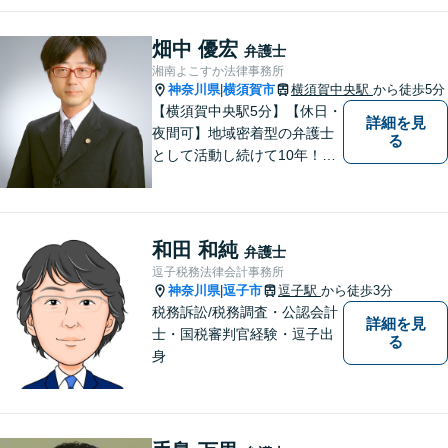
畑中 優宏
弁護士
湘南よこすか法律事務所
神奈川県
横須賀市
横須賀中央駅
から徒歩5分
|
【横須賀中央駅5分】【休日・
詳細を見
夜間可】地域密着型の弁護士
る
として活動し続けて10年！豊
富な弁護経験と信頼を持つ弁
護士。他士業連携で高度な問
題にも対応可能◎【法テラス
可】【女性弁護士在籍】
和田 和純
弁護士
逗子税務法律会計事務所
神奈川県
逗子市
逗子駅
から徒歩3分
|
税務訴訟/税務調査・公認会計
詳細を見
士・国税審判官経験・逗子出
る
身