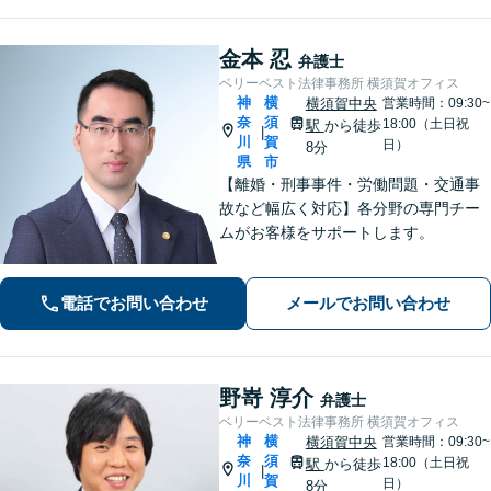
金本 忍
弁護士
ベリーベスト法律事務所 横須賀オフィス
神
横
横須賀中央
営業時間：09:30~
奈
須
18:00（土日祝
駅
から徒歩
|
川
賀
日）
8分
県
市
【離婚・刑事事件・労働問題・交通事
故など幅広く対応】各分野の専門チー
ムがお客様をサポートします。
電話でお問い合わせ
メールでお問い合わせ
野嵜 淳介
弁護士
ベリーベスト法律事務所 横須賀オフィス
神
横
横須賀中央
営業時間：09:30~
奈
須
18:00（土日祝
駅
から徒歩
|
川
賀
日）
8分