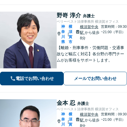
野嵜 淳介
弁護士
ベリーベスト法律事務所 横須賀オフィス
神
横
横須賀中央
営業時間：09:30
奈
須
~21:00（平日）
駅
から徒歩
|
川
賀
8分
県
市
【離婚・刑事事件・労働問題・交通事
故など幅広く対応】各分野の専門チー
ムがお客様をサポートします。
電話でお問い合わせ
メールでお問い合わせ
金本 忍
弁護士
ベリーベスト法律事務所 横須賀オフィス
神
横
横須賀中央
営業時間：09:30
奈
須
~21:00（平日）
駅
から徒歩
|
川
賀
8分