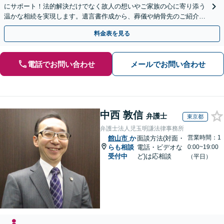
にサポート！法的解決だけでなく故人の想いやご家族の心に寄り添う
温かな相続を実現します。遺言書作成から、葬儀や納骨先のご紹介な
どご家族の負担をワンストップで軽減。【初回相談無料】
料金表を見る
電話でお問い合わせ
メールでお問い合わせ
中西 敦信
弁護士
東京都
弁護士法人児玉明謙法律事務所
営業時間：1
館山市
か
面談方法(対面・
らも相談
電話・ビデオな
0:00~19:00
受付中
ど)は応相談
（平日）