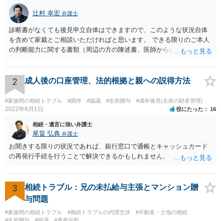
辻村 幸宏
弁護士
診断書がなくても後見申立自体はできますので、このような状況自体
を含めて家裁とご相談いただければと思います。 できる限りのご本人
の判断能力に関する書類（周辺の方の陳述書、医師からの聴取書等）
を整え、家裁の鑑定を経る前提で鑑定費用の予納金を用意し、申立て
をしていただければそこから先は進むのではないかと存じます。 ま
た、Aさんの意向を酌みすぎるあまりに後見申立ができない状況にして
2
成人後の口座管理、法的根拠と親への説得方法
いる施設の問題もありますので、当該地域の地域包括支援センターに
ご相談されるのもひとつの方法です。
#家族間の相続トラブル
#調停
#協議
#生前贈与
#成年後見(生前の財産管理)
2022年6月1日
役にたった
16
相続・遺言に強い弁護士
尾畠 弘典
弁護士
お聞きする限りの状況であれば、銀行窓口で通帳とキャッシュカード
の再発行手続を行うことで解決できるかもしれません。
3
相続トラブル：兄の未払給与主張とマンション贈
与問題
#家族間の相続トラブル
#相続トラブルの代理交渉
#不動産・土地の相続
#生前贈与
#協議
#遺産分割