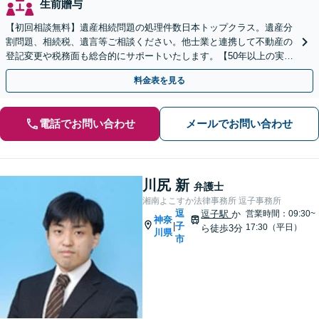
生前贈与
【初回相談無料】遺産相続問題の処理件数日本トップクラス。遺産分
割問題、相続税、遺言等ご相談ください。他士業と連携して不動産の
登記変更や税務面も総合的にサポートいたします。【50年以上の実績
と信頼】
料金表を見る
電話でお問い合わせ
メールでお問い合わせ
川尻 新
弁護士
湘南よこすか法律事務所 逗子事務所
逗
逗子駅
か
営業時間：09:30~
神奈
子
|
17:30（平日）
ら徒歩3分
川県
市