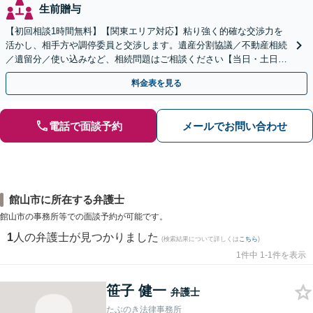
生前贈与
【初回相談1時間無料】【関東エリア対応】粘り強く的確な交渉力を
活かし、相手方や調停委員と交渉します。遺産分割協議／不動産相続
／遺留分／使い込みなど、相続問題はご相談ください【当日・土日対
応可】トラブル前の段階でも相談可。メール24時間受付
料金表を見る
電話で面談予約
メールでお問い合わせ
館山市に所在する弁護士
館山市の事務所等での面談予約が可能です。
1
人の弁護士が見つかりました
(検索結果について詳しくは
こちら
)
1件中 1-1件を表示
笹子 健一
弁護士
たぶのき法律事務所