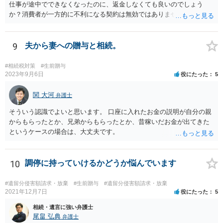
仕事が途中でできなくなったのに、返金しなくても良いのでしょう
か？消費者が一方的に不利になる契約は無効ではありませんか？
着手金は、前の弁護士が倒れるまでにやった仕事に応じて清算する義
務があると思います。 倒れた弁護士が所属する弁護士会に相談さ
れた方がよいと思います。 倒れた弁護士は脳梗塞で倒れたようで
9
夫から妻への贈与と相続。
すが、 判断能力があり、復代理を倒れた弁護士の判断で復代理を
選任したのか 即ち、復代理人の選任は有効なのかという問題もあ
#相続税対策
#生前贈与
ると思います。
2023年9月6日
役にたった
5
関 大河
弁護士
そういう認識でよいと思います。 口座に入れたお金の説明が自分の親
からもらったとか、兄弟からもらったとか、昔稼いだお金が出てきた
というケースの場合は、大丈夫です。
10
調停に持っていけるかどうか悩んでいます
#遺留分侵害額請求・放棄
#生前贈与
#遺留分侵害額請求・放棄
2021年12月7日
役にたった
5
相続・遺言に強い弁護士
尾畠 弘典
弁護士