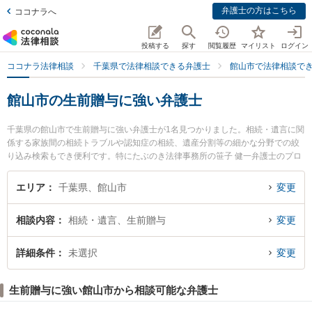
弁護士の方はこちら
ココナラへ
投稿する
探す
閲覧履歴
マイリスト
ログイン
ココナラ法律相談
千葉県で法律相談できる弁護士
館山市で法律相談で
館山市の生前贈与に強い弁護士
千葉県の館山市で生前贈与に強い弁護士が1名見つかりました。相続・遺言に関
係する家族間の相続トラブルや認知症の相続、遺産分割等の細かな分野での絞
り込み検索もでき便利です。特にたぶのき法律事務所の笹子 健一弁護士のプロ
フィール情報や弁護士費用、強みなどが注目されています。『館山市で土日や
夜間に発生した生前贈与のトラブルを今すぐに弁護士に相談したい』『生前贈
エリア
千葉県、館山市
変更
与のトラブル解決の実績豊富な近くの弁護士を検索したい』『初回相談無料で
生前贈与を法律相談できる館山市内の弁護士に相談予約したい』などでお困り
相談内容
相続・遺言、生前贈与
変更
の相談者さんにおすすめです。
詳細条件
未選択
変更
生前贈与に強い館山市から相談可能な弁護士