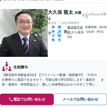
大久保 龍太
弁護
インタビューを見
る
士
横須賀・三浦法律事務所
神
横
横須賀中央
営業時間：09:00
奈
須
~18:00（平日）
駅
から徒歩
|
川
賀
5分
県
市
生前贈与
【横須賀中央駅徒歩5分】【プライバシー配慮・秘密厳守】「今日の
仕事帰りに面談できますか？」可能な限り即日対応します！遺産分
割・遺留分・特別受益など、難しい法律用語はわかりやすく丁寧に説
明【分割・後払い可】【夜間面談対応（事前予約）】
電話でお問い合わせ
メールでお問い合わせ