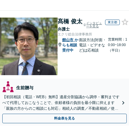
髙橋 俊太
東京都
インタビュ
ーを見る
弁護士
エクリ総合法律事務所
営業時間：1
館山市
か
面談方法(対面・
らも相談
電話・ビデオな
0:00~18:00
受付中
ど)は応相談
（平日）
生前贈与
【初回相談（電話・WEB）無料】遺産分割協議から調停・審判まです
べて代理しておこなうことで、依頼者様の負担を最小限に抑えます
「親族の方からのご相談にも対応」相続人の調査／不動産相続／使い
込み【東京都在住以外の方も対応】
料金表を見る