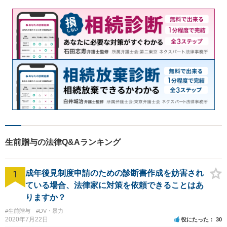
生前贈与の法律Q&Aランキング
1
成年後見制度申請のための診断書作成を妨害され
ている場合、法律家に対策を依頼できることはあ
りますか？
#生前贈与
#DV・暴力
2020年7月22日
役にたった
30