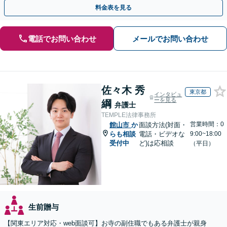
と提携【事前予約で、休日・夜間面談可】【WEB面談可】
料金表を見る
電話でお問い合わせ
メールでお問い合わせ
佐々木 秀
東京都
インタビュ
ーを見る
綱
弁護士
TEMPLE法律事務所
営業時間：0
館山市
か
面談方法(対面・
らも相談
電話・ビデオな
9:00~18:00
受付中
ど)は応相談
（平日）
生前贈与
【関東エリア対応・web面談可】お寺の副住職でもある弁護士が親身