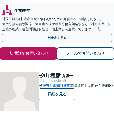
生前贈与
【逗子駅3分】遺産相続で争わないために弁護士へご相談ください。
遺産分割協議や調停、遺言書作成や遺留分侵害額請求など、神奈川県
全域の相続・遺言問題はお任せ！他士業とも連携しています。【初回
面談無料】【夜間・休日は予約で対応可】
料金表を見る
電話でお問い合わせ
メールでお問い合わせ
杉山 程彦
弁護士
プレミア法律事務所
神奈川県
横須賀市
横須賀中央駅
から徒歩6分
|
詳細を見る