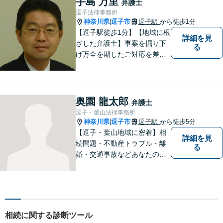
手島 万里
弁護士
逗子法律事務所
神奈川県
逗子市
逗子駅
から徒歩1分
|
【逗子駅徒歩1分】【地域に根
詳細を見
ざした弁護士】事案を掘り下
る
げ万全を期したご対応を差し
上げることがモットーです。
相続問題／離婚問題／不動産
問題／労働問題／交通事故な
ど、幅広く対応可能。【明確
奥園 龍太郎
弁護士
な料金体系】１件１件ていね
逗子・葉山法律事務所
いに対応させて頂きます。ご
神奈川県
逗子市
逗子駅
から徒歩5分
|
連絡ください。
【逗子・葉山地域に密着】相
詳細を見
続問題・不動産トラブル・離
る
婚・交通事故などあなたの困
りごとを一緒に解決していき
ましょう。
相続に関する診断ツール