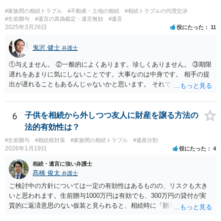
戻しをすべて免除する」というのがオーソドックスなものですが、ご
#家族間の相続トラブル
#不動産・土地の相続
#相続トラブルの代理交渉
心配ならば、弁護士のところに行って、特別受益となりそうな贈与に
#生前贈与
#遺言の真偽鑑定・遺言無効
#遺言
2025年3月26日
役にたった
11
ついて説明した上で、適切な文言についてご相談してみてはいかがで
しょうか。
鬼沢 健士
弁護士
①与えません。 ②一般的によくあります。珍しくありません。 ③期限
遅れをあまりに気にしないことです。大事なのは中身です。 相手の提
出が遅れることもあるんじゃないかと思います。 それでもあなた有利
にはなりません。
6
子供を相続から外しつつ友人に財産を譲る方法の
法的有効性は？
#生前贈与
#相続税対策
#家族間の相続トラブル
#遺産分割
2026年1月19日
役にたった
4
相続・遺言に強い弁護士
髙橋 俊太
弁護士
ご検討中の方針については一定の有効性はあるものの、リスクも大き
いと思われます。生前贈与1000万円は有効でも、300万円の貸付が実
質的に返済意思のない仮装と見られると、相続時に「贈与」と評価さ
れ、子から遺留分侵害額請求を受ける可能性があります。 その他の方