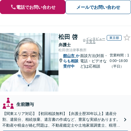
電話でお問い合わせ
メールでお問い合わせ
松田 啓
東京都
インタビュー
を見る
弁護士
松田啓法律事務所
営業時間：1
館山市
か
面談方法(対面・
らも相談
電話・ビデオな
0:00~18:00
受付中
ど)は応相談
（平日）
生前贈与
【関東エリア対応】【初回相談無料】【弁護士歴30年以上】遺産分
割、遺留分、相続放棄、遺言書の作成など、豊富な実績があります。
不動産や税金が絡む問題は、不動産鑑定士や土地家屋調査士、税理士