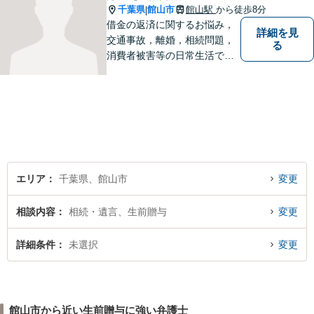
千葉県
館山市
館山駅
から徒歩8分
|
借金の返済に関するお悩み，
詳細を見
交通事故，離婚，相続問題，
る
消費者被害等の日常生活で生
じる悩みに関する法律相談に
対応します。 （法テラスにも
対応します。）
エリア
千葉県、館山市
変更
相談内容
相続・遺言、生前贈与
変更
詳細条件
未選択
変更
館山市から近い生前贈与に強い弁護士