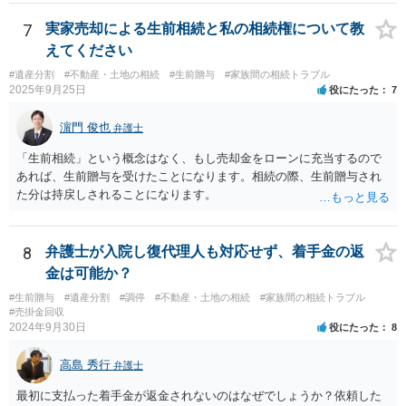
法として考えられるものとしては、 ①信託（家族信託・目的信託） 財
産を信託口に移し、受託者（信頼できる友人や専門職）に管理させ、
7
実家売却による生前相続と私の相続権について教
・生存中はあなたの生活費・介護費に優先充当 ・残余を友人や慈善団
えてください
体へ と使途を厳格に指定。相続ではなく信託帰属になるため、子の関
#遺産分割
#不動産・土地の相続
#生前贈与
#家族間の相続トラブル
与を大きく排除できます。 ②遺言＋生命保険の組合せ 生活資金は手元
2025年9月25日
役にたった
7
に残し、余剰資金で受取人を友人・団体にした保険を活用。保険金は
相続財産とは別枠で、遺留分対策にも有効と思われます。 ③負担付死
濵門 俊也
弁護士
因贈与 「介護・見守り等を条件に、死亡時に財産を渡す」契約。条件
不履行なら無効にでき、老後の安心を担保できます。 ④ 寄附予約＋解
「生前相続」という概念はなく、もし売却金をローンに充当するので
除条件 慈善団体への寄附を予約しつつ、資金不足時は解除できる条項
あれば、生前贈与を受けたことになります。相続の際、生前贈与され
を設定。 などがあり得るかと思われます。
た分は持戻しされることになります。
8
弁護士が入院し復代理人も対応せず、着手金の返
金は可能か？
#生前贈与
#遺産分割
#調停
#不動産・土地の相続
#家族間の相続トラブル
#売掛金回収
2024年9月30日
役にたった
8
高島 秀行
弁護士
最初に支払った着手金が返金されないのはなぜでしょうか？依頼した