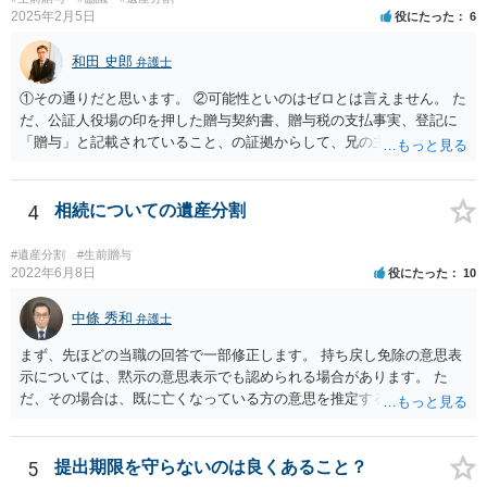
2025年2月5日
役にたった
6
和田 史郎
弁護士
①その通りだと思います。 ②可能性といのはゼロとは言えません。 た
だ、公証人役場の印を押した贈与契約書、贈与税の支払事実、登記に
「贈与」と記載されていること、の証拠からして、兄の主張は通らな
いようには思います。 ③④その通りだと思います。 話し合いで折り合
わなければ、遺産分割調停を申し立てて進めるのがベターのような気
がしますね。
4
相続についての遺産分割
#遺産分割
#生前贈与
2022年6月8日
役にたった
10
中條 秀和
弁護士
まず、先ほどの当職の回答で一部修正します。 持ち戻し免除の意思表
示については、黙示の意思表示でも認められる場合があります。 た
だ、その場合は、既に亡くなっている方の意思を推定することになり
ますので、なかなか立証のハードルは高いと思われます。それゆえ、
持ち戻し免除の意思表示は書面で明確にしておいていただくべきとい
う結論は変わりません。 誤解を与えるような回答でした。失礼しまし
5
提出期限を守らないのは良くあること？
た。 文言については、「〇〇に対する生前贈与による特別受益の持ち