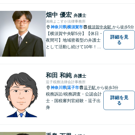
畑中 優宏
弁護士
湘南よこすか法律事務所
神奈川県
横須賀市
横須賀中央駅
から徒歩5分
|
【横須賀中央駅5分】【休日・
詳細を見
夜間可】地域密着型の弁護士
る
として活動し続けて10年！豊
富な弁護経験と信頼を持つ弁
護士。他士業連携で高度な問
題にも対応可能◎【法テラス
可】【女性弁護士在籍】
和田 和純
弁護士
逗子税務法律会計事務所
神奈川県
逗子市
逗子駅
から徒歩3分
|
税務訴訟/税務調査・公認会計
詳細を見
士・国税審判官経験・逗子出
る
身