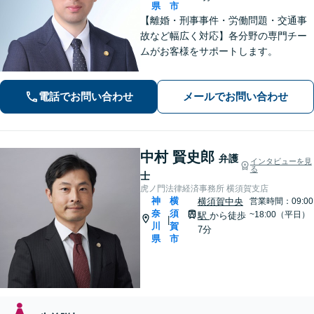
県
市
【離婚・刑事事件・労働問題・交通事
故など幅広く対応】各分野の専門チー
ムがお客様をサポートします。
電話でお問い合わせ
メールでお問い合わせ
中村 賢史郎
弁護
インタビューを見
る
士
虎ノ門法律経済事務所 横須賀支店
神
横
横須賀中央
営業時間：09:00
奈
須
~18:00（平日）
駅
から徒歩
|
川
賀
7分
県
市