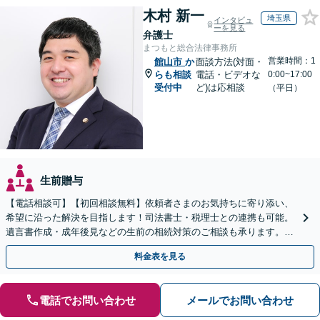
木村 新一
埼玉県
インタビュ
ーを見る
弁護士
まつもと総合法律事務所
営業時間：1
館山市
か
面談方法(対面・
らも相談
電話・ビデオな
0:00~17:00
受付中
ど)は応相談
（平日）
生前贈与
【電話相談可】【初回相談無料】依頼者さまのお気持ちに寄り添い、
希望に沿った解決を目指します！司法書士・税理士との連携も可能。
遺言書作成・成年後見などの生前の相続対策のご相談も承ります。
【夜間／休日の相談可能】
料金表を見る
電話でお問い合わせ
メールでお問い合わせ