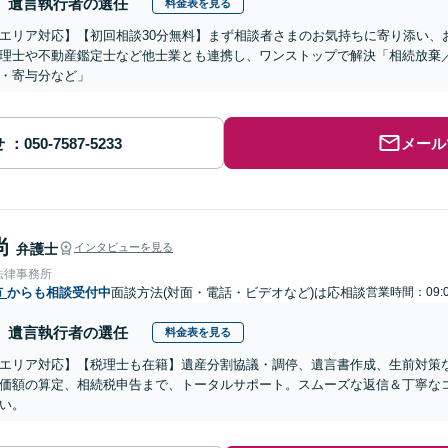
遺言執行者の選任
料金表を見る
エリア対応】【初回相談30分無料】まず相談者さまのお気持ちに寄り添い、
理士や不動産鑑定士など他士業とも連携し、ワンストップで解決「相続放棄
・寄与分など」
せ
メール
尚
弁護士
インタビューを見る
法律事務所
市
からも相談受付中
面談方法(対面・電話・ビデオなど)は応相談
営業時間：09:0
遺言執行者の選任
料金表を見る
エリア対応】【税理士も在籍】遺産分割協議・調停、遺言書作成、生前対策
価額の算定、相続税申告まで、トータルサポート。スムーズな返信＆丁寧な
い。