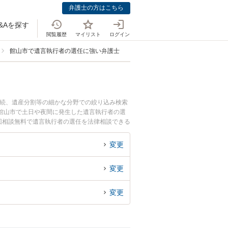
弁護士の方はこちら
&Aを探す
閲覧履歴
マイリスト
ログイン
館山市で遺言執行者の選任に強い弁護士
相続、遺産分割等の細かな分野での絞り込み検索
館山市で土日や夜間に発生した遺言執行者の選
回相談無料で遺言執行者の選任を法律相談できる
変更
変更
変更