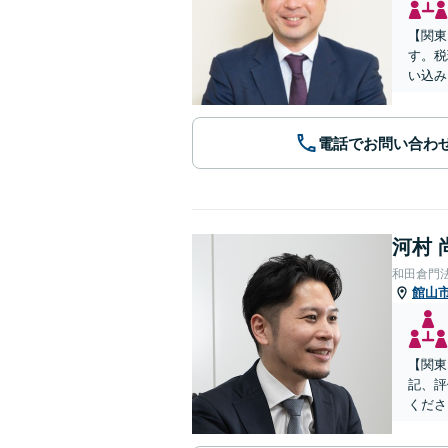
【関東
す。税
い込み
電話でお問い合わ
河村 
和田倉門
館山
【関東
記、評
くださ