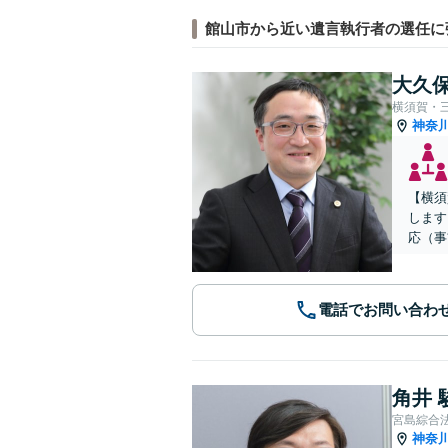
館山市から近い遺言執行者の選任に
大久保
横須賀・
神奈
【横須
します
応（事
電話でお問い合わ
角井 
宮島綜合
神奈