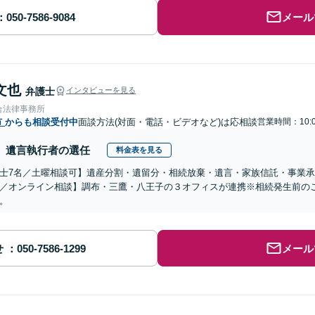
メール
文也
弁護士
インタビューを見る
合法律事務所
市
からも相談受付中
面談方法(対面・電話・ビデオなど)は応相談
営業時間：10:0
遺言執行者の選任
料金表を見る
士7名／土曜相談可】遺産分割・遺留分・相続放棄・遺言・家族信託・事業承
／オンライン相談】調布・三鷹・八王子の３オフィスが連携※相続発生前の
。
せ
メール