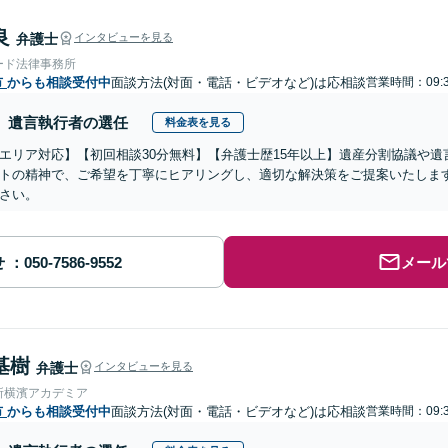
良
弁護士
インタビューを見る
ード法律事務所
市
からも相談受付中
面談方法(対面・電話・ビデオなど)は応相談
営業時間：09:3
遺言執行者の選任
料金表を見る
エリア対応】【初回相談30分無料】【弁護士歴15年以上】遺産分割協議や
トの精神で、ご希望を丁寧にヒアリングし、適切な解決策をご提案いたしま
さい。
せ
メール
基樹
弁護士
インタビューを見る
所横濱アカデミア
市
からも相談受付中
面談方法(対面・電話・ビデオなど)は応相談
営業時間：09:3