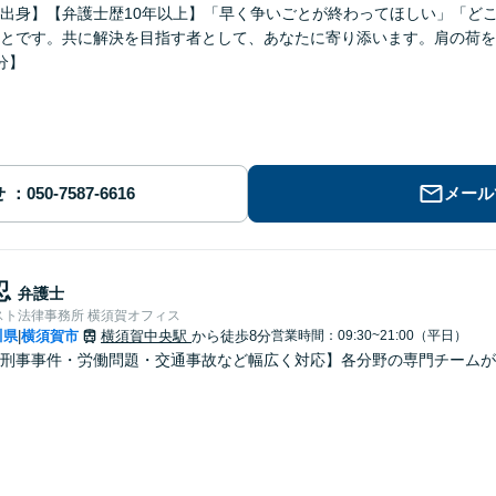
出身】【弁護士歴10年以上】「早く争いごとが終わってほしい」「ど
とです。共に解決を目指す者として、あなたに寄り添います。肩の荷を
分】
せ
メール
忍
弁護士
スト法律事務所 横須賀オフィス
川県
横須賀市
横須賀中央駅
から徒歩8分
営業時間：09:30~21:00（平日）
|
刑事事件・労働問題・交通事故など幅広く対応】各分野の専門チームが