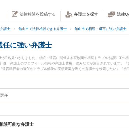
法律相談を投稿する
弁護士を探す
法律Q
弁護士
館山市で法律相談できる弁護士
館山市で相続・遺言に強い弁護士
選任に強い弁護士
士が1名見つかりました。相続・遺言に関係する家族間の相続トラブルや認知症の
子 健一弁護士のプロフィール情報や弁護士費用、強みなどが注目されています。『
『遺言執行者の選任のトラブル解決の実績豊富な近くの弁護士を検索したい』『初
困りの相談者さんにおすすめです。
選任
相談可能な弁護士