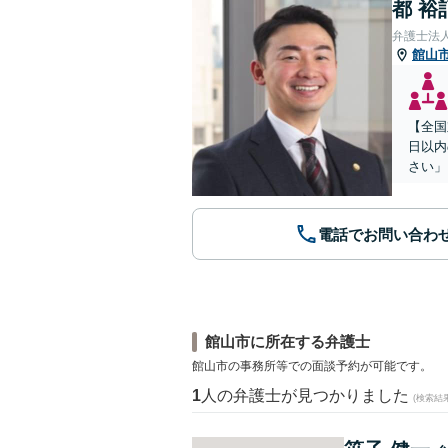
都 裕
弁護士法
館山
【全国
日以内
さい」
電話でお問い合わ
館山市に所在する弁護士
館山市の事務所等での面談予約が可能です。
1
人の弁護士が見つかりました
(検索結