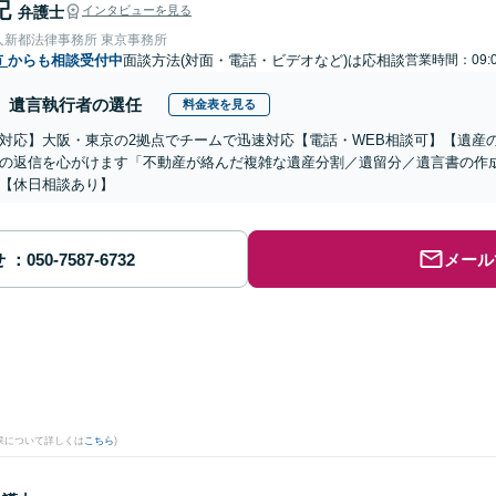
記
弁護士
インタビューを見る
人新都法律事務所 東京事務所
市
からも相談受付中
面談方法(対面・電話・ビデオなど)は応相談
営業時間：09:0
遺言執行者の選任
料金表を見る
対応】大阪・東京の2拠点でチームで迅速対応【電話・WEB相談可】【遺産
の返信を心がけます「不動産が絡んだ複雑な遺産分割／遺留分／遺言書の作
【休日相談あり】
せ
メール
果について詳しくは
こちら
)