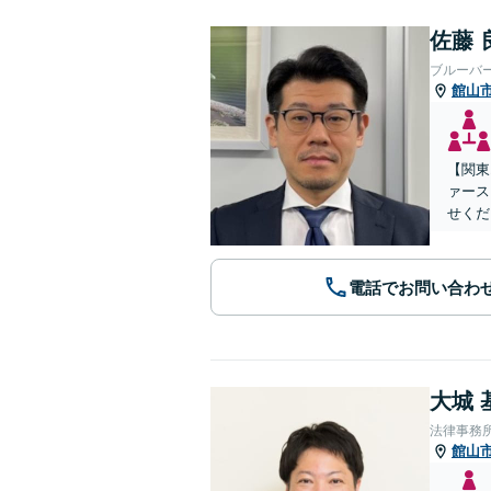
佐藤 
ブルーバ
館山
【関東
ァース
せくだ
電話でお問い合わ
大城 
法律事務
館山