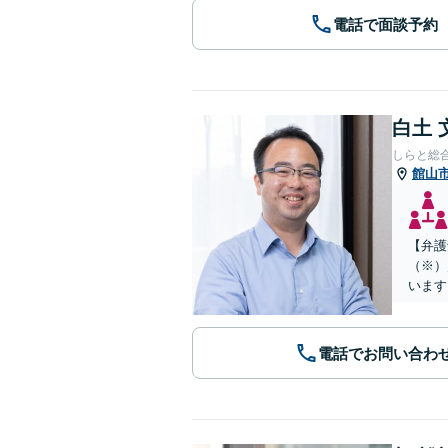
電話で面談予約
白土 
しらと総
館山
【弁護
（※）
います
電話でお問い合わ