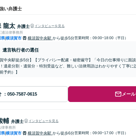
強い弁護士
 龍太
弁護士
インタビューを見る
三浦法律事務所
川県
横須賀市
横須賀中央駅
から徒歩5分
営業時間：09:00~18:00（平日）
|
遺言執行者の選任
賀中央駅徒歩5分】【プライバシー配慮・秘密厳守】「今日の仕事帰りに面
！遺産分割・遺留分・特別受益など、難しい法律用語はわかりやすく丁寧に
前予約）】
せ
メール
駿輔
弁護士
インタビューを見る
法律事務所
川県
横須賀市
横須賀中央駅
から徒歩6分
営業時間：09:00~17:00（平日）
|