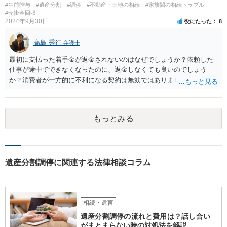
#生前贈与
#遺産分割
#調停
#不動産・土地の相続
#家族間の相続トラブル
#売掛金回収
2024年9月30日
役にたった
8
高島 秀行
弁護士
最初に支払った着手金が返金されないのはなぜでしょうか？依頼した
仕事が途中でできなくなったのに、返金しなくても良いのでしょう
か？消費者が一方的に不利になる契約は無効ではありませんか？
着手金は、前の弁護士が倒れるまでにやった仕事に応じて清算する義
務があると思います。 倒れた弁護士が所属する弁護士会に相談さ
れた方がよいと思います。 倒れた弁護士は脳梗塞で倒れたようで
もっとみる
すが、 判断能力があり、復代理を倒れた弁護士の判断で復代理を
選任したのか 即ち、復代理人の選任は有効なのかという問題もあ
ると思います。
遺産分割調停に関連する法律相談コラム
相続・遺言
遺産分割調停の流れと費用は？話し合い
がまとまらない時の対処法を解説