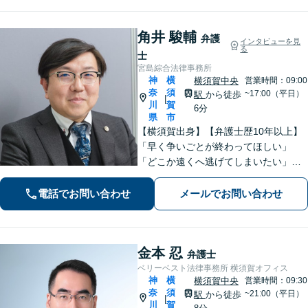
角井 駿輔
弁護
インタビューを見
る
士
宮島綜合法律事務所
神
横
横須賀中央
営業時間：09:00
奈
須
~17:00（平日）
駅
から徒歩
|
川
賀
6分
県
市
【横須賀出身】【弁護士歴10年以上】
「早く争いごとが終わってほしい」
「どこか遠くへ逃げてしまいたい」と
思うのは自然なことです。共に解決を
目指す者として、あなたに寄り添いま
電話でお問い合わせ
メールでお問い合わせ
す。肩の荷を下ろして、ぜひご相談く
ださい【横須賀中央駅6分】
金本 忍
弁護士
ベリーベスト法律事務所 横須賀オフィス
神
横
横須賀中央
営業時間：09:30
奈
須
~21:00（平日）
駅
から徒歩
|
川
賀