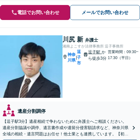
電話でお問い合わせ
メールでお問い合わせ
川尻 新
弁護士
湘南よこすか法律事務所 逗子事務所
逗
逗子駅
か
営業時間：09:30~
神奈
子
|
17:30（平日）
ら徒歩3分
川県
市
遺産分割調停
【逗子駅3分】遺産相続で争わないために弁護士へご相談ください。
遺産分割協議や調停、遺言書作成や遺留分侵害額請求など、神奈川県
全域の相続・遺言問題はお任せ！他士業とも連携しています。【初回