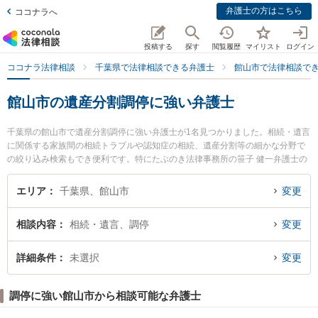
弁護士の方はこちら
ココナラへ
投稿する
探す
閲覧履歴
マイリスト
ログイン
ココナラ法律相談
千葉県で法律相談できる弁護士
館山市で法律相談で
館山市の遺産分割調停に強い弁護士
千葉県の館山市で遺産分割調停に強い弁護士が1名見つかりました。相続・遺言
に関係する家族間の相続トラブルや認知症の相続、遺産分割等の細かな分野で
の絞り込み検索もでき便利です。特にたぶのき法律事務所の笹子 健一弁護士の
プロフィール情報や弁護士費用、強みなどが注目されています。『館山市で土
日や夜間に発生した遺産分割調停のトラブルを今すぐに弁護士に相談したい』
エリア
千葉県、館山市
変更
『遺産分割調停のトラブル解決の実績豊富な近くの弁護士を検索したい』『初
回相談無料で遺産分割調停を法律相談できる館山市内の弁護士に相談予約した
相談内容
相続・遺言、調停
変更
い』などでお困りの相談者さんにおすすめです。
詳細条件
未選択
変更
調停に強い館山市から相談可能な弁護士