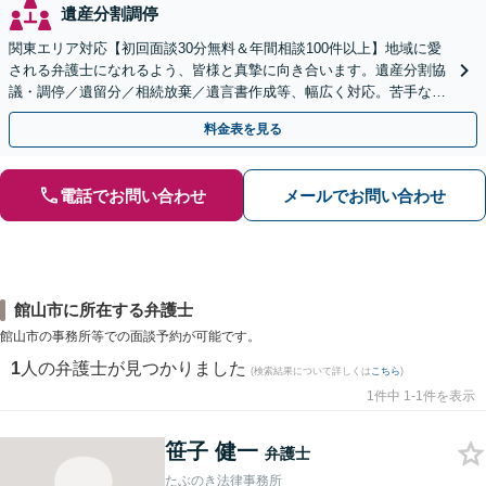
遺産分割調停
関東エリア対応【初回面談30分無料＆年間相談100件以上】地域に愛
される弁護士になれるよう、皆様と真摯に向き合います。遺産分割協
議・調停／遺留分／相続放棄／遺言書作成等、幅広く対応。苦手な親
族との交渉や書面作成等も◎【分かりやすい費用体系】
料金表を見る
電話でお問い合わせ
メールでお問い合わせ
館山市に所在する弁護士
館山市の事務所等での面談予約が可能です。
1
人の弁護士が見つかりました
(検索結果について詳しくは
こちら
)
1件中 1-1件を表示
笹子 健一
弁護士
たぶのき法律事務所