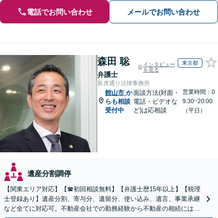
電話でお問い合わせ
メールでお問い合わせ
森田 聡
東京都
インタビュー
を見る
弁護士
新虎通り法律事務所
営業時間：0
館山市
か
面談方法(対面・
らも相談
電話・ビデオな
9:30~20:00
受付中
ど)は応相談
（平日）
遺産分割調停
【関東エリア対応】【☎︎初回相談無料】【弁護士歴15年以上】【税理
士登録あり】遺産分割、寄与分、遺留分、使い込み、遺言、事業承継
など全てに対応可。不動産会社での勤務経験から不動産の相続には特