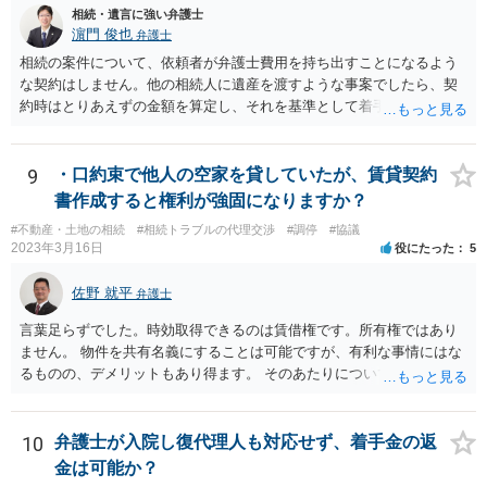
相続・遺言に強い弁護士
濵門 俊也
弁護士
相続の案件について、依頼者が弁護士費用を持ち出すことになるよう
な契約はしません。他の相続人に遺産を渡すような事案でしたら、契
約時はとりあえずの金額を算定し、それを基準として着手金を設定
し、事件終了時に報酬金や追加着手金として考慮するといった契約も
あり得ます。 今後の見通しを言わないで契約はできないです。依頼者
が納得できる説明を受けるべきです。
9
・口約束で他人の空家を貸していたが、賃貸契約
書作成すると権利が強固になりますか？
#不動産・土地の相続
#相続トラブルの代理交渉
#調停
#協議
2023年3月16日
役にたった
5
佐野 就平
弁護士
言葉足らずでした。時効取得できるのは賃借権です。所有権ではあり
ません。 物件を共有名義にすることは可能ですが、有利な事情にはな
るものの、デメリットもあり得ます。 そのあたりについては、お近く
の弁護士にご相談ください。
10
弁護士が入院し復代理人も対応せず、着手金の返
金は可能か？