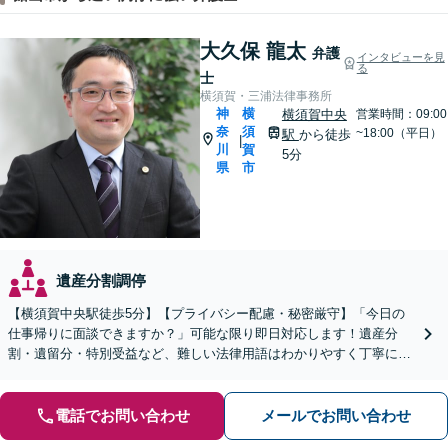
大久保 龍太
弁護
インタビューを見
る
士
横須賀・三浦法律事務所
神
横
横須賀中央
営業時間：09:00
奈
須
~18:00（平日）
駅
から徒歩
|
川
賀
5分
県
市
遺産分割調停
【横須賀中央駅徒歩5分】【プライバシー配慮・秘密厳守】「今日の
仕事帰りに面談できますか？」可能な限り即日対応します！遺産分
割・遺留分・特別受益など、難しい法律用語はわかりやすく丁寧に説
明【分割・後払い可】【夜間面談対応（事前予約）】
電話でお問い合わせ
メールでお問い合わせ