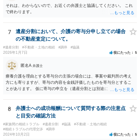
それは、わからないので、お近くの弁護士と協議してください。 これ
で終わります。
7
遺産分割において、介護の寄与分申し立ての場合
の不動産査定について。
#遺産分割
#不動産・土地の相続
#調停
#協議
2026年1月7日
役にたった
5
匿名A
弁護士
療養介護を理由とする寄与分の主張の場合には、事案や裁判所の考え
方にも寄りますが、寄与の内容を金銭評価したものを寄与分とするこ
とがあります。 仮に寄与の申立を（遺産分割とは別途に）して、その
ような考え方を撮るなら、必ずしも相続財産全体の評価（不動産の評
価）は不要ということもあります。 ただ、前提として、遺産分割はし
なければならないでしょうから、現実的にはいずれにせよ不動産評価
8
弁護士への成功報酬について質問する際の注意点
は必要でしょう。
と目安の確認方法
#家族間の相続トラブル
#遺産分割
#協議
#不動産・土地の相続
#相続トラブルの代理交渉
#調停
2024年10月2日
役にたった
5