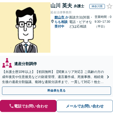
山川 英夫
弁護士
神奈川県
延命法律事務所
営業時間：0
館山市
か
面談方法(対面・
らも相談
電話・ビデオな
9:30~17:30
受付中
ど)は応相談
（平日）
遺産分割調停
【弁護士歴10年以上】【初回無料】【関東エリア対応】ご高齢の方の
成年後見や任意後見などの財産管理、遺言書作成、死後事務、相続発
生後の遺産分割協議、複雑な遺留分請求まで、一貫して対応！他士業
との連携力を活かした最適解の追求【WEB面談対応】
料金表を見る
電話でお問い合わせ
メールでお問い合わせ