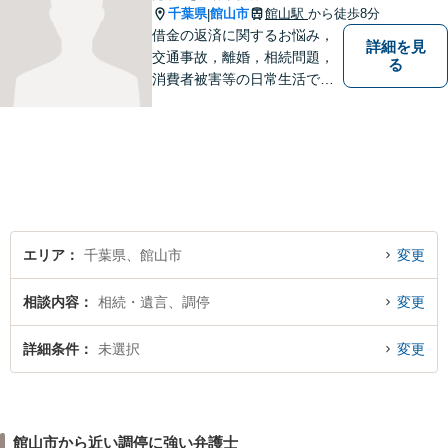
千葉県
館山市
館山駅
から徒歩8分
|
借金の返済に関するお悩み，
詳細を見
交通事故，離婚，相続問題，
る
消費者被害等の日常生活で生
じる悩みに関する法律相談に
対応します。 （法テラスにも
対応します。）
エリア
千葉県、館山市
変更
相談内容
相続・遺言、調停
変更
詳細条件
未選択
変更
館山市から近い調停に強い弁護士