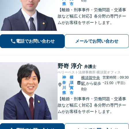
8分
県
市
【離婚・刑事事件・労働問題・交通事
故など幅広く対応】各分野の専門チー
ムがお客様をサポートします。
電話でお問い合わせ
メールでお問い合わせ
野嵜 淳介
弁護士
ベリーベスト法律事務所 横須賀オフィス
神
横
横須賀中央
営業時間：09:30
奈
須
~21:00（平日）
駅
から徒歩
|
川
賀
8分
県
市
【離婚・刑事事件・労働問題・交通事
故など幅広く対応】各分野の専門チー
ムがお客様をサポートします。