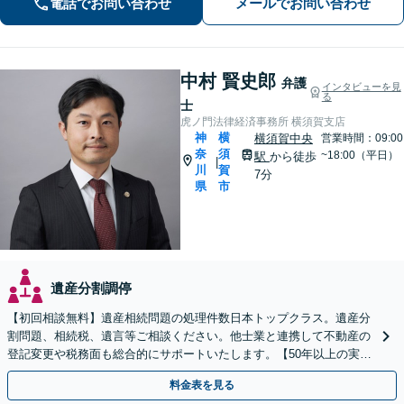
電話でお問い合わせ
メールでお問い合わせ
中村 賢史郎
弁護
インタビューを見
る
士
虎ノ門法律経済事務所 横須賀支店
神
横
横須賀中央
営業時間：09:00
奈
須
~18:00（平日）
駅
から徒歩
|
川
賀
7分
県
市
遺産分割調停
【初回相談無料】遺産相続問題の処理件数日本トップクラス。遺産分
割問題、相続税、遺言等ご相談ください。他士業と連携して不動産の
登記変更や税務面も総合的にサポートいたします。【50年以上の実績
と信頼】
料金表を見る