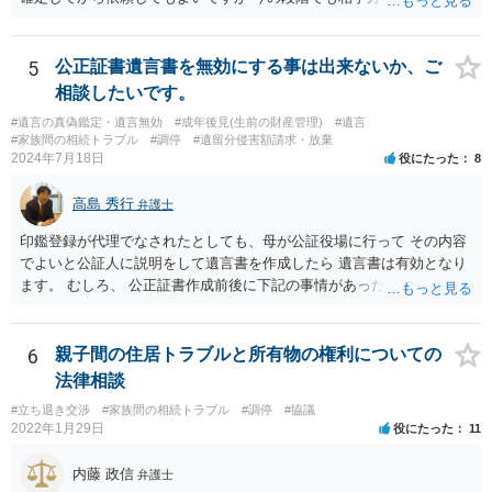
であれば 弁護士に依頼してもよいと思います。
5
公正証書遺言書を無効にする事は出来ないか、ご
相談したいです。
#遺言の真偽鑑定・遺言無効
#成年後見(生前の財産管理)
#遺言
#家族間の相続トラブル
#調停
#遺留分侵害額請求・放棄
2024年7月18日
役にたった
8
高島 秀行
弁護士
印鑑登録が代理でなされたとしても、母が公証役場に行って その内容
でよいと公証人に説明をして遺言書を作成したら 遺言書は有効となり
ます。 むしろ、 公正証書作成前後に下記の事情があったことが証明で
きれば判断能力がなく 無効だったと主張することが可能です。 翌年1
月に携帯が新しくなった母からの第一声は「ここにいたら殺される」
「面会に来てくれ」で、長男に聞くと「面会は出来ない。俺は携帯電
6
親子間の住居トラブルと所有物の権利についての
話の使い方を教える為に会っている」「母の話は聞かなくて良い」と
法律相談
電話が切れました。その後の電話でも「食事に毒が入っている」「体
#立ち退き交渉
#家族間の相続トラブル
#調停
#協議
にチップが埋められている」等、おかしかったです。 当時の診療記
2022年1月29日
役にたった
11
録、介護認定の資料、介護記録を取得して 弁護士に面談で相談された
方がよいと思います。
内藤 政信
弁護士