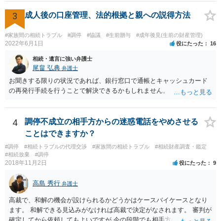
ります。 もし、主張したい事実や考慮してほしい事情に関連して
資料を持っているようであれば、主張書面とは別で提出できます。も
3
成人後の口座管理、法的根拠と親への説得方法
し、お姉さんに見られたくないような資料がある場合、「非開示の希
望に関する申出書」と共に提出することも考えられます。 ご質問：書
#家族間の相続トラブル
#調停
#協議
#生前贈与
#成年後見(生前の財産管理)
いた方が良い事と書かない方が良い事 回答： お姉さんが申立書の「申
2022年6月1日
役にたった
16
立ての趣旨」のところに書いている遺産の分け方に対して意見があれ
相続・遺言に強い弁護士
ば、まずそれを書くとよいです。 次に「申立ての理由」のところに、
尾畠 弘典
弁護士
なぜ調停を申し立てたのか(例えば、あかささんと話合いが出来ない／
お聞きする限りの状況であれば、銀行窓口で通帳とキャッシュカード
決裂した、など)や亡くなった方・あかささん・お姉さん間の事情やい
の再発行手続を行うことで解決できるかもしれません。
きさつなどが書かれていると思うので、あかささんから見てそれは違
うと感じるところは、どのように違うのか、など書くとよいです。 そ
の他、お姉さんの申立書には書かれていないけど、どのように遺産を
4
調停不成立の相手方からの迷惑電話をやめさせる
分けるかを決めるについてあかささんが重要だと考える事情があれば
(例えば、○○のときにお姉さんは亡くなった方からお金を援助してもら
ことはできますか？
った等)、それも書くとよいです。 書かない方が良いと思うことは、遺
#調停
#相続トラブルの代理交渉
#家族間の相続トラブル
#相続財産調査・鑑定
産分割に関係ない(と思われる)いきさつを沢山盛り込むことだと考えま
#相続放棄
#調停
す(あくまで遺産分割に関係することに留める方が、裁判所や調停委員
2018年11月2日
役にたった
9
の方に事情を理解してもらいやすいと思います)。
高島 秀行
弁護士
高裁で、和解の機会が設けられるかどうかはケースバイケースとなり
ます。 和解できる見込みがなければ高裁で決定がなされます。 審判が
確定してから依頼してもよいですが 今の段階でも相手方の連絡が迷惑