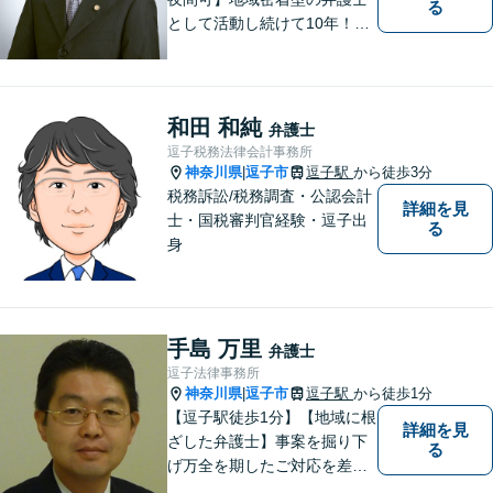
る
として活動し続けて10年！豊
富な弁護経験と信頼を持つ弁
護士。他士業連携で高度な問
題にも対応可能◎【法テラス
可】【女性弁護士在籍】
和田 和純
弁護士
逗子税務法律会計事務所
神奈川県
逗子市
逗子駅
から徒歩3分
|
税務訴訟/税務調査・公認会計
詳細を見
士・国税審判官経験・逗子出
る
身
手島 万里
弁護士
逗子法律事務所
神奈川県
逗子市
逗子駅
から徒歩1分
|
【逗子駅徒歩1分】【地域に根
詳細を見
ざした弁護士】事案を掘り下
る
げ万全を期したご対応を差し
上げることがモットーです。