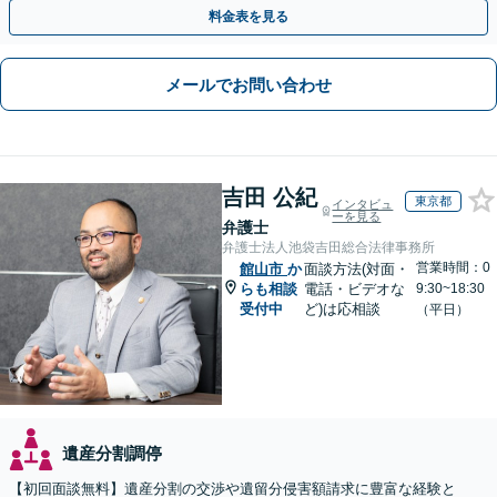
に的確に対応【出張サービス】【夜間・休日面談】
料金表を見る
メールでお問い合わせ
吉田 公紀
東京都
インタビュ
ーを見る
弁護士
弁護士法人池袋吉田総合法律事務所
営業時間：0
館山市
か
面談方法(対面・
らも相談
電話・ビデオな
9:30~18:30
受付中
ど)は応相談
（平日）
遺産分割調停
【初回面談無料】遺産分割の交渉や遺留分侵害額請求に豊富な経験と