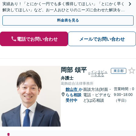
実績あり！「とにかく一円でも多く獲得してほしい」「とにかく早く
解決してほしい」など、お一人おひとりのニーズに合わせた解決を目
指します【WEB面談可】
料金表を見る
電話でお問い合わせ
メールでお問い合わせ
岡部 頌平
東京都
インタビュ
ーを見る
弁護士
葛飾総合法律事務所
営業時間：0
館山市
か
面談方法(対面・
らも相談
電話・ビデオな
9:00~18:00
受付中
ど)は応相談
（平日）