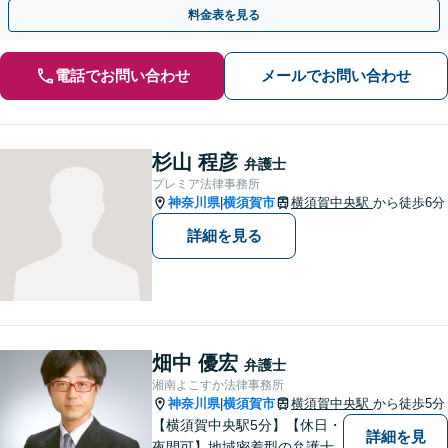
面談無料】【夜間・休日は予約で対応可】
料金表を見る
電話でお問い合わせ
メールでお問い合わせ
杉山 程彦
弁護士
プレミア法律事務所
神奈川県
横須賀市
横須賀中央駅
から徒歩6分
|
詳細を見る
畑中 優宏
弁護士
湘南よこすか法律事務所
神奈川県
横須賀市
横須賀中央駅
から徒歩5分
|
【横須賀中央駅5分】【休日・
詳細を見
夜間可】地域密着型の弁護士