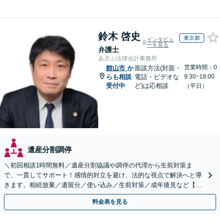
鈴木 啓史
東京都
インタビュ
ーを見る
弁護士
あざぶ法律会計事務所
営業時間：0
館山市
か
面談方法(対面・
らも相談
電話・ビデオな
9:30~18:00
受付中
ど)は応相談
（平日）
遺産分割調停
＼初回相談1時間無料／遺産分割協議や調停の代理から生前対策ま
で、一貫してサポート！感情的対立を避け、法的な視点で解決へと導
きます。相続放棄／遺留分／使い込み／生前対策／成年後見など【W
EB面談対応】
料金表を見る