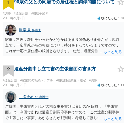
1
90歳の父との同居での居住権と調停問題について
#調停
#遺産分割
#相続手続き
2018年5月9日
役にたった
52
峰岸 泉
弁護士
家事，料理，雑用をやったかどうかはあまり関係ありませんが，現時
点で，一応母親からの相続により，持分をもっているようですので，
これが一応の居住権の根拠となります。 ただ，遺産分割により，母の
持分を父親が取得した場合，住み続けるのは難しいかも知れません。
2
遺産分割申し立て書の主張書面の書き方
#遺産分割
#家族間の相続トラブル
#相続財産調査・鑑定
#調停
2019年1月29日
役にたった
17
井澤 わかな
弁護士
ご質問：主張書面とはどの様な事を書けば良いのか 回答： 「主張書
面」は、今回であれば遺産分割調停事件ですので、この遺産分割事件
で主張したい事実、あかささんが裁判所に考慮してほしいと思う、亡
くなった方・あかささん・お姉さん間の事情などを記入することにな