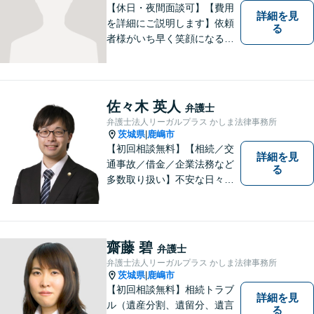
【休日・夜間面談可】【費用
詳細を見
を詳細にご説明します】依頼
る
者様がいち早く笑顔になるよ
うご事情やお気持ちに寄り添
った対応を心がけておりま
す。鹿行地区に限らず、千葉
県香取市や銚子市などにお住
佐々木 英人
弁護士
まいの皆さまからのご相談も
弁護士法人リーガルプラス かしま法律事務所
積極的にお受けしています。
茨城県
鹿嶋市
|
【初回相談無料】【相続／交
詳細を見
通事故／借金／企業法務など
る
多数取り扱い】不安な日々を
お過ごしの方は、ぜひ一度ご
連絡ください！皆様のお気持
ちを尊重して解決へと動いて
まいります。法律的知見のア
齋藤 碧
弁護士
ップデートを怠りません。
弁護士法人リーガルプラス かしま法律事務所
茨城県
鹿嶋市
|
【初回相談無料】相続トラブ
詳細を見
ル（遺産分割、遺留分、遺言
る