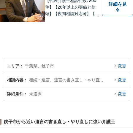
【代表弁護士相談件数7800
詳細を見
件】【20年以上の実績と信
る
頼】【夜間相談対応可】【法
テラス利用可】代表弁護士の
泉英伸は、弁護士会・銚子市
の委員会等の活動を通じて地
域の皆様の生活に貢献してま
いりました。豊富な経験を活
かし地域の法律問題をサポー
トいたします。
エリア
千葉県、銚子市
変更
相談内容
相続・遺言、遺言の書き直し・やり直し
変更
詳細条件
未選択
変更
銚子市から近い遺言の書き直し・やり直しに強い弁護士