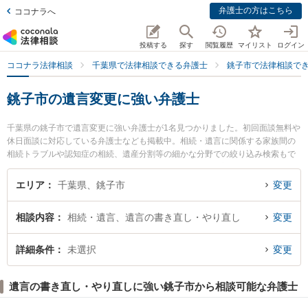
弁護士の方はこちら
ココナラへ
投稿する
探す
閲覧履歴
マイリスト
ログイン
ココナラ法律相談
千葉県で法律相談できる弁護士
銚子市で法律相談で
銚子市の遺言変更に強い弁護士
千葉県の銚子市で遺言変更に強い弁護士が1名見つかりました。初回面談無料や
休日面談に対応している弁護士なども掲載中。相続・遺言に関係する家族間の
相続トラブルや認知症の相続、遺産分割等の細かな分野での絞り込み検索もで
き便利です。特に銚子総合法律事務所の泉 英伸弁護士のプロフィール情報や弁
護士費用、強みなどが注目されています。『銚子市で土日や夜間に発生した遺
エリア
千葉県、銚子市
変更
言変更のトラブルを今すぐに弁護士に相談したい』『遺言変更のトラブル解決
の実績豊富な近くの弁護士を検索したい』『初回相談無料で遺言変更を法律相
相談内容
相続・遺言、遺言の書き直し・やり直し
変更
談できる銚子市内の弁護士に相談予約したい』などでお困りの相談者さんにお
すすめです。
詳細条件
未選択
変更
遺言の書き直し・やり直しに強い銚子市から相談可能な弁護士