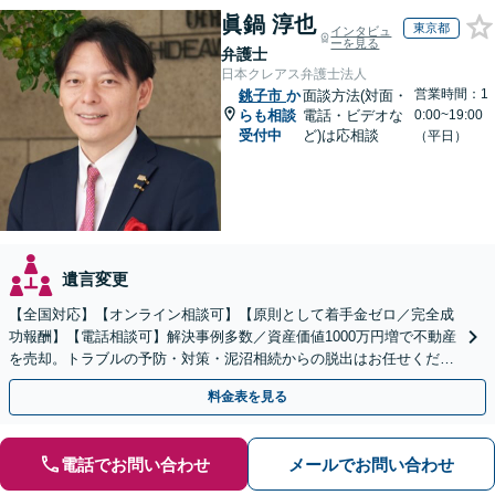
眞鍋 淳也
東京都
インタビュ
ーを見る
弁護士
日本クレアス弁護士法人
営業時間：1
銚子市
か
面談方法(対面・
らも相談
電話・ビデオな
0:00~19:00
受付中
ど)は応相談
（平日）
遺言変更
【全国対応】【オンライン相談可】【原則として着手金ゼロ／完全成
功報酬】【電話相談可】解決事例多数／資産価値1000万円増で不動産
を売却。トラブルの予防・対策・泥沼相続からの脱出はお任せくださ
い！法律と税務を一体的に対応します
料金表を見る
電話でお問い合わせ
メールでお問い合わせ