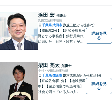
側）、未払い残業代請求、労
働災害に特に力を入れていま
す。
浜田 宏
弁護士
浜田宏法律事務所
千葉県
成田市
成田駅
から徒歩2分
|
【成田駅2分】【訴訟を得意分
詳細を見
野とする事務所】銀行員時代
る
に磨いた「財務・経営」が強
み。依頼者さまのもとに直接
足を運び、対面でお話を聞く
現場主義を大切に。相談しや
すいパートナーを目指してい
柴田 亮太
弁護士
ます。【元裁判官の弁護士も
中村・柴田法律事務所
在籍】企業法務を中心に、個
千葉県
佐倉市
京成佐倉駅
から徒歩1分
|
人案件にも対応
【京成佐倉駅1分】【地域密着
詳細を見
型】【完全個室で相談可能】
る
社会で困っている人の力にな
りたいと思い、弁護士を志し
ました。地元の皆様からはお
金に関するご相談の他、遺産