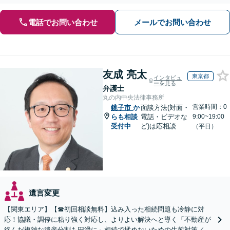
産もご相談ください】【初回相談30分1000円】
電話でお問い合わせ
メールでお問い合わせ
友成 亮太
東京都
インタビュ
ーを見る
弁護士
丸の内中央法律事務所
営業時間：0
銚子市
か
面談方法(対面・
らも相談
電話・ビデオな
9:00~19:00
受付中
ど)は応相談
（平日）
遺言変更
【関東エリア】【☎︎初回相談無料】込み入った相続問題も冷静に対
応！協議・調停に粘り強く対応し、よりよい解決へと導く「不動産が
絡んだ複雑な遺産分割も円滑に」相続で揉めないための生前対策／遺