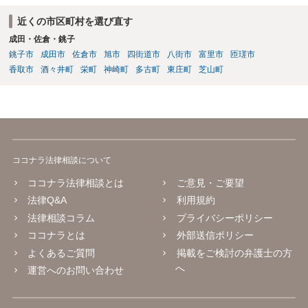
近くの市区町村を選び直す
成田・佐倉・銚子
銚子市
成田市
佐倉市
旭市
四街道市
八街市
富里市
匝瑳市
香取市
酒々井町
栄町
神崎町
多古町
東庄町
芝山町
ココナラ法律相談について
ココナラ法律相談とは
ご意見・ご要望
法律Q&A
利用規約
法律相談コラム
プライバシーポリシー
ココナラとは
外部送信ポリシー
よくあるご質問
掲載をご検討の弁護士の方
へ
運営へのお問い合わせ