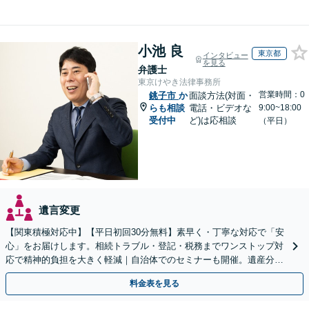
小池 良
東京都
インタビュー
を見る
弁護士
東京けやき法律事務所
営業時間：0
銚子市
か
面談方法(対面・
らも相談
電話・ビデオな
9:00~18:00
受付中
ど)は応相談
（平日）
遺言変更
【関東積極対応中】【平日初回30分無料】素早く・丁寧な対応で「安
心」をお届けします。相続トラブル・登記・税務までワンストップ対
応で精神的負担を大きく軽減｜自治体でのセミナーも開催。遺産分
割・放棄などまずはお気軽にご相談ください【通知税理士】
料金表を見る