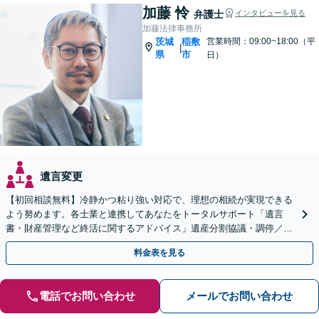
加藤 怜
弁護士
インタビューを見る
加藤法律事務所
茨城
稲敷
営業時間：09:00~18:00（平
|
県
市
日）
遺言変更
【初回相談無料】冷静かつ粘り強い対応で、理想の相続が実現できる
よう努めます。各士業と連携してあなたをトータルサポート「遺言
書・財産管理など終活に関するアドバイス」遺産分割協議・調停／不
動産相続／遺言書作成／後見／事業承継【ビデオ面談対応】
料金表を見る
電話でお問い合わせ
メールでお問い合わせ