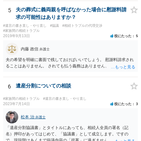
ません。 遺言執行者に就任し、遺言執行が完了したときの報酬だけ、
弁護士費用としてかかります。 ・亡くなった際に、法務局に預けた自
5
夫の葬式に義両親を呼ばなかった場合に慰謝料請
筆証書遺言の存在を親族がなかったものにされる可能性 ⇒自筆の遺言
求の可能性はありますか？
書を法務局に保管した場合、死亡後、法務局に遺言書の有無を照会す
#遺言の書き直し・やり直し
#協議
#相続トラブルの代理交渉
ることになりますので、「法務局に預けた自筆証書遺言の存在を親族
#家族間の相続トラブル
がなかったもの」にすることはできません。 存在をなかったものにす
2019年9月13日
役にたった
5
るというよりも、遺言の効力を争う（遺言は無効だ）と主張する場合
がありえますが、その予防方法は、遺言者と面談してみないと判断が
内藤 政信
弁護士
難しいです。
夫の希望を明確に書面で残しておけばいいでしょう。 慰謝料請求され
ることはありません。 されても払う義務はありません。
6
遺産分割についての相談
#家族間の相続トラブル
#遺言の書き直し・やり直し
2023年7月14日
役にたった
3
松本 治
弁護士
「遺産分割協議書」とタイトルにあっても、相続人全員の署名（記
名）押印があってはじめて、「協議書」として成立します。ですの
で、現段階はあくまで協議内容の「提案」に過ぎません。 納得がいか