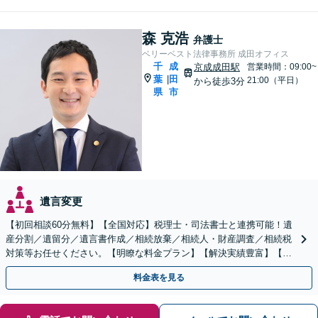
森 克浩
弁護士
ベリーベスト法律事務所 成田オフィス
千
成
京成成田駅
営業時間：09:00~
葉
田
|
21:00（平日）
から徒歩3分
県
市
遺言変更
【初回相談60分無料】【全国対応】税理士・司法書士と連携可能！遺
産分割／遺留分／遺言書作成／相続放棄／相続人・財産調査／相続税
対策等お任せください。【明瞭な料金プラン】【解決実績豊富】【電
話相談可】
料金表を見る