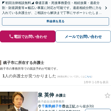
◤初回法律相談無料◢ 🔴遺言書・死後事務委任・相続放棄・遺産分
割・財産調査等🔸幅広い事案に対応が可能です。遺産相続分野に力を
入れている弁護士が、ご相談から解決まで丁寧にサポートいたしま
す。まずはじっくりとお話ししてください。
料金表を見る
電話でお問い合わせ
メールでお問い合わせ
銚子市に所在する弁護士
銚子市の事務所等での面談予約が可能です。
1
人の弁護士が見つかりました
(検索結果について詳しくは
こちら
)
1件中 1-1件を表示
泉 英伸
弁護士
銚子総合法律事務所
千葉県
銚子市
銚子駅
から徒歩3分
|