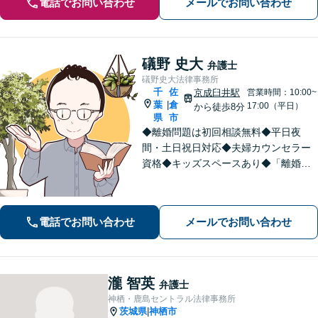
電話でお問い合わせ
メールでお問い合わせ
礒野 史大
弁護士
礒野史大法律事務所
千
佐
京成臼井駅
営業時間：10:00~
葉
倉
|
17:00（平日）
から徒歩8分
県
市
◆離婚問題は初回相談無料◆平日夜
間・土日祝日対応◆夫婦カウンセラー
資格◆キッズスペースあり◆「離婚・
相続問題」を重点的に扱う法律事務
所。「悩んで困っている人を笑顔にし
たい！」が私の信条。【京成臼井駅か
電話でお問い合わせ
メールでお問い合わせ
ら徒歩8分】【専用駐車場】
瀧 智英
弁護士
神栖・鹿島セントラル法律事務所
茨城県
神栖市
|