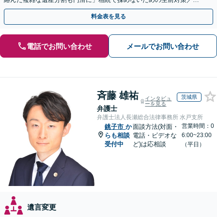
言書の作成から執行【夜間相談可】【有楽町駅1分】
料金表を見る
電話でお問い合わせ
メールでお問い合わせ
斉藤 雄祐
茨城県
インタビュ
ーを見る
弁護士
弁護士法人長瀬総合法律事務所 水戸支所
営業時間：0
銚子市
か
面談方法(対面・
らも相談
電話・ビデオな
6:00~23:00
受付中
ど)は応相談
（平日）
遺言変更