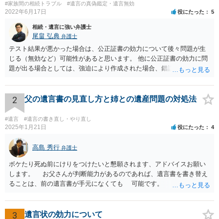
#家族間の相続トラブル
#遺言の真偽鑑定・遺言無効
2022年6月17日
役にたった
5
相続・遺言に強い弁護士
尾畠 弘典
弁護士
テスト結果が悪かった場合は、公正証書の効力について後々問題が生
じる（無効など）可能性があると思います。 他に公正証書の効力に問
題が出る場合としては、強迫により作成された場合、錯誤（勘違い）
の場合などがあります。 遺言の対象となる財産の多寡などにもよりま
すが、弁護士に作成を依頼する場合は、１０～数十万円程度になるケ
ースが多いと思います。 報酬体系は、弁護士ごとに異なりますので一
2
父の遺言書の見直し方と姉との遺産問題の対処法
律の基準はありません。
#遺言
#遺言の書き直し・やり直し
2025年1月21日
役にたった
4
高島 秀行
弁護士
ボケたり死ぬ前にけりをつけたいと懇願されます、アドバイスお願い
します。 お父さんが判断能力があるのであれば、遺言書を書き替え
ることは、前の遺言書が手元になくても 可能です。 将来遺言の効
力が争われますから、医師にお父さんが判断能力があるかどうか検査
してもらって 診断書を取得して、公証役場へ行って公正証書遺言を
作成するのがよいと思います。 将来争われることが見込まれること
3
遺言状の効力について