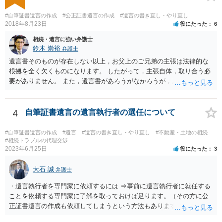
から、弁護士に依頼して手続きを進めた方がよいと思います。
#自筆証書遺言の作成
#公正証書遺言の作成
#遺言の書き直し・やり直し
2018年8月23日
役にたった
6
相続・遺言に強い弁護士
鈴木 崇裕
弁護士
遺言書そのものが存在しない以上，お父上のご兄弟の主張は法律的な
根拠を全く欠くものになります。 したがって，主張自体，取り合う必
要がありません。 また，遺言書があろうがなかろうが，お父上のご兄
弟と面会しなければならない義務はもともとありません。 峰岸先生の
ご回答にもありますが， 代理人弁護士をたてて，その弁護士から相手
方に対して， ・相続に関する主張は法的根拠がなく，一切応じないこ
4
自筆証書遺言の遺言執行者の選任について
と ・今後一切の連絡をしてこないでほしいこと ・連絡を継続してくる
ようであれば警察への通報や法的措置も辞さないこと などを記載した
#自筆証書遺言の作成
#遺言
#遺言の書き直し・やり直し
#不動産・土地の相続
書面を発送してもらうことがよろしいように思います。
#相続トラブルの代理交渉
2023年6月25日
役にたった
3
大石 誠
弁護士
・遺言執行者を専門家に依頼するには ⇒事前に遺言執行者に就任する
ことを依頼する専門家に了解を取っておけば足ります。（その方に公
正証書遺言の作成も依頼してしまうという方法もあります） 事前に了
解を取るだけであれば、契約は不要ですし、契約料を払う必要もあり