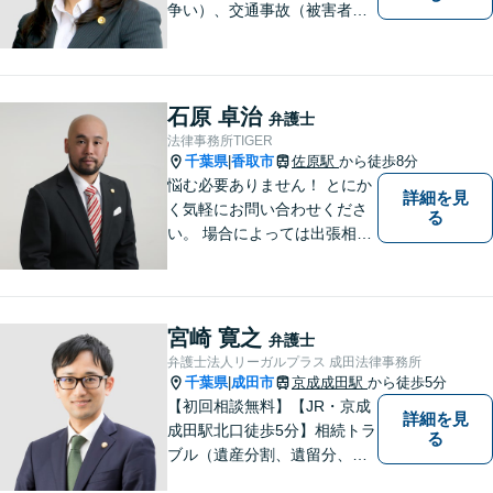
争い）、交通事故（被害者
側）、借金問題、離婚・不貞
慰謝料問題に力を入れていま
す。
石原 卓治
弁護士
法律事務所TIGER
千葉県
香取市
佐原駅
から徒歩8分
|
悩む必要ありません！ とにか
詳細を見
く気軽にお問い合わせくださ
る
い。 場合によっては出張相談
もさせていただきます。 htt
p://law-office-tiger.com/
宮崎 寛之
弁護士
弁護士法人リーガルプラス 成田法律事務所
千葉県
成田市
京成成田駅
から徒歩5分
|
【初回相談無料】【JR・京成
詳細を見
成田駅北口徒歩5分】相続トラ
る
ブル（遺産分割、遺留分、遺
言争い）、交通事故（被害者