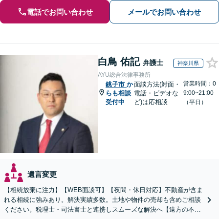
電話でお問い合わせ
メールでお問い合わせ
白鳥 佑記
弁護士
神奈川県
AYU総合法律事務所
営業時間：0
銚子市
か
面談方法(対面・
らも相談
電話・ビデオな
9:00~21:00
受付中
ど)は応相談
（平日）
遺言変更
【相続放棄に注力】【WEB面談可】【夜間・休日対応】不動産が含ま
れる相続に強みあり。解決実績多数。土地や物件の売却も含めご相談
ください。税理士・司法書士と連携しスムーズな解決へ【遠方の不動