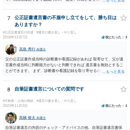
なければ、署名（記名）押印を拒むことです。１人でも拒むと協議不
成立となります。その場合、成立させたい相続人が、家庭裁判所に遺
産分割調停を申し立てなければなりません。 なお、弁護士の送付状
7
公正証書遺言書の不服申し立てをして、勝ち目は
は、通常、相続人全員分の（本件であれば４通の）「遺産分割協議
ありますか？
書」を作成するところ、１通だけの作成にとどめる理由が書かれてい
#公正証書遺言の作成
#遺言の書き直し・やり直し
るものです。
2018年12月7日
役にたった
3
高島 秀行
弁護士
父の公正証書作成当時の診断書や看護記録があれば 取寄せて、父が遺
言書作成当時に判断能力がないと判断できれば 遺言書を無効とするこ
とができます。 まず、診断書や看護記録を取り寄せるのが重要となり
ます。 ご自分で取り寄せるか、弁護士に取り寄せてもらうかしたらよ
いと思います。
8
自筆証書遺言についての質問です
#不動産・土地の相続
#遺言の書き直し・やり直し
2023年11月3日
役にたった
2
髙橋 俊太
弁護士
自筆証書遺言の内容のチェック・アドバイスの他、自筆証書遺言書保