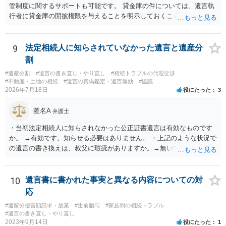
管制度に関するサポートも可能です。 貸金庫の件については、遺言執
行者に貸金庫の開披権限を与えることを明示しておくことでクリアで
きます。
9
法定相続人に知らされていなかった遺言と遺産分
割
#遺産分割
#遺言の書き直し・やり直し
#相続トラブルの代理交渉
#不動産・土地の相続
#遺言の真偽鑑定・遺言無効
#協議
2026年7月18日
役にたった
3
匿名A
弁護士
・当初法定相続人に知らされなかった公正証書遺言は有効なものです
か。 →有効です。知らせる必要はありません。 ・上記のような状況で
の遺言の書き換えは、叔父に瑕疵がありますか。→無いです。 ・分割
する場合の比率は、現状で、客観的に見てどの程度が妥当と考えられ
ますか。 →本人が自由に決められますので、どこが妥当とは言えない
です。客観的な基準もありません。 ・できれば穏やかに、分割を拒否
10
遺言書に書かれた事実と異なる内容についての対
することはできますか。 →分割を拒否するということは、遺産はいら
応
ないということでしょうか。遺言で、受取を指定されててもいらない
#遺留分侵害額請求・放棄
#生前贈与
#家族間の相続トラブル
と拒否することはできます。理由を説明する必要はありません。
#遺言の書き直し・やり直し
2023年9月14日
役にたった
1