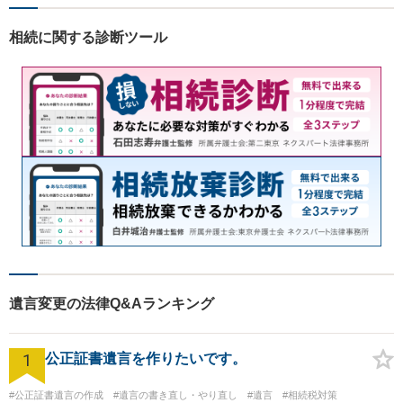
相続、離婚・男女問題、交通
事故の案件を広く受け付けて
相続に関する診断ツール
います。 ぜひご相談くださ
い。
遺言変更の法律Q&Aランキング
1
公正証書遺言を作りたいです。
#公正証書遺言の作成
#遺言の書き直し・やり直し
#遺言
#相続税対策