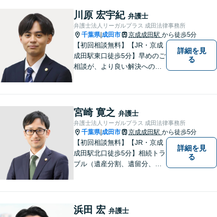
川原 宏宇紀
弁護士
弁護士法人リーガルプラス 成田法律事務所
千葉県
成田市
京成成田駅
から徒歩5分
|
【初回相談無料】【JR・京成
詳細を見
成田駅東口徒歩5分】早めのご
る
相談が、より良い解決への第
一歩です。これからどう進め
ていくのが一番よいか、最適
な道筋を一緒に考えていきま
す。どんな些細なことでも構
宮崎 寛之
弁護士
いませんので、遠慮なくご相
弁護士法人リーガルプラス 成田法律事務所
談ください。
千葉県
成田市
京成成田駅
から徒歩5分
|
【初回相談無料】【JR・京成
詳細を見
成田駅北口徒歩5分】相続トラ
る
ブル（遺産分割、遺留分、遺
言争い）、交通事故（被害者
側）、未払い残業代請求、労
働災害に特に力を入れていま
す。
浜田 宏
弁護士