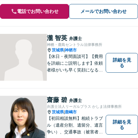
電話でお問い合わせ
メールでお問い合わせ
瀧 智英
弁護士
神栖・鹿島セントラル法律事務所
茨城県
神栖市
|
【休日・夜間面談可】【費用
詳細を見
を詳細にご説明します】依頼
る
者様がいち早く笑顔になるよ
うご事情やお気持ちに寄り添
った対応を心がけておりま
す。鹿行地区に限らず、千葉
県香取市や銚子市などにお住
齋藤 碧
弁護士
まいの皆さまからのご相談も
弁護士法人リーガルプラス かしま法律事務所
積極的にお受けしています。
茨城県
鹿嶋市
|
【初回相談無料】相続トラブ
詳細を見
ル（遺産分割、遺留分、遺言
る
争い）、交通事故（被害者