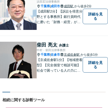
浜田宏法律事務所
千葉県
成田市
成田駅
から徒歩2分
|
【成田駅2分】【訴訟を得意分
詳細を見
野とする事務所】銀行員時代
る
に磨いた「財務・経営」が強
み。依頼者さまのもとに直接
足を運び、対面でお話を聞く
現場主義を大切に。相談しや
すいパートナーを目指してい
柴田 亮太
弁護士
ます。【元裁判官の弁護士も
中村・柴田法律事務所
在籍】企業法務を中心に、個
千葉県
佐倉市
京成佐倉駅
から徒歩1分
|
人案件にも対応
【京成佐倉駅1分】【地域密着
詳細を見
型】【完全個室で相談可能】
る
社会で困っている人の力にな
りたいと思い、弁護士を志し
ました。地元の皆様からはお
金に関するご相談の他、遺産
相続、離婚・男女問題、交通
事故の案件を広く受け付けて
相続に関する診断ツール
います。 ぜひご相談くださ
い。