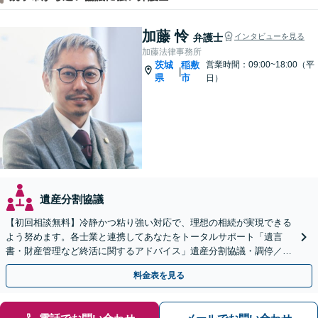
加藤 怜
弁護士
インタビューを見る
加藤法律事務所
茨城
稲敷
営業時間：09:00~18:00（平
|
県
市
日）
遺産分割協議
【初回相談無料】冷静かつ粘り強い対応で、理想の相続が実現できる
よう努めます。各士業と連携してあなたをトータルサポート「遺言
書・財産管理など終活に関するアドバイス」遺産分割協議・調停／不
動産相続／遺言書作成／後見／事業承継【ビデオ面談対応】
料金表を見る