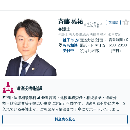
斉藤 雄祐
茨城県
インタビュ
ーを見る
弁護士
弁護士法人長瀬総合法律事務所 水戸支所
営業時間：0
銚子市
か
面談方法(対面・
らも相談
電話・ビデオな
6:00~23:00
受付中
ど)は応相談
（平日）
遺産分割協議
◤初回法律相談無料◢ 🔴遺言書・死後事務委任・相続放棄・遺産分
割・財産調査等🔸幅広い事案に対応が可能です。遺産相続分野に力を
入れている弁護士が、ご相談から解決まで丁寧にサポートいたしま
す。まずはじっくりとお話ししてください。
料金表を見る