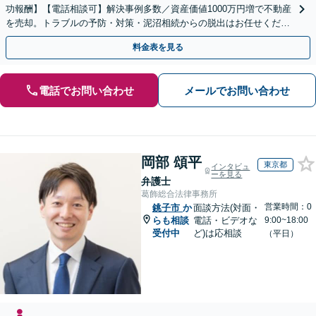
功報酬】【電話相談可】解決事例多数／資産価値1000万円増で不動産
を売却。トラブルの予防・対策・泥沼相続からの脱出はお任せくださ
い！法律と税務を一体的に対応します
料金表を見る
電話でお問い合わせ
メールでお問い合わせ
岡部 頌平
東京都
インタビュ
ーを見る
弁護士
葛飾総合法律事務所
営業時間：0
銚子市
か
面談方法(対面・
らも相談
電話・ビデオな
9:00~18:00
受付中
ど)は応相談
（平日）