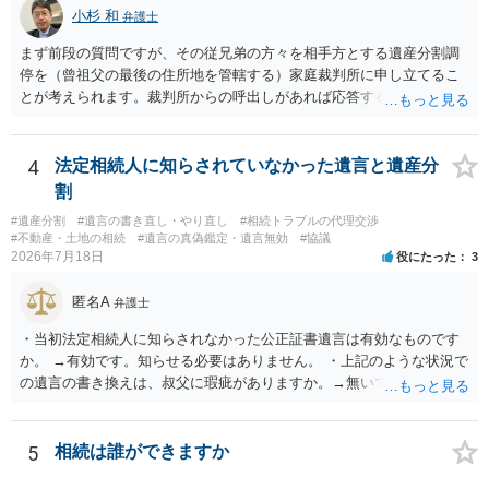
小杉 和
弁護士
まず前段の質問ですが、その従兄弟の方々を相手方とする遺産分割調
停を（曾祖父の最後の住所地を管轄する）家庭裁判所に申し立てるこ
とが考えられます。裁判所からの呼出しがあれば応答する可能性がま
だあるのではないでしょうか。 後段の質問については、相続放棄は可
能と思われます。時間が思った以上にないので必要書類をてきぱきと
揃える必要があります。その点是非御注意ください。
4
法定相続人に知らされていなかった遺言と遺産分
割
#遺産分割
#遺言の書き直し・やり直し
#相続トラブルの代理交渉
#不動産・土地の相続
#遺言の真偽鑑定・遺言無効
#協議
2026年7月18日
役にたった
3
匿名A
弁護士
・当初法定相続人に知らされなかった公正証書遺言は有効なものです
か。 →有効です。知らせる必要はありません。 ・上記のような状況で
の遺言の書き換えは、叔父に瑕疵がありますか。→無いです。 ・分割
する場合の比率は、現状で、客観的に見てどの程度が妥当と考えられ
ますか。 →本人が自由に決められますので、どこが妥当とは言えない
です。客観的な基準もありません。 ・できれば穏やかに、分割を拒否
5
相続は誰ができますか
することはできますか。 →分割を拒否するということは、遺産はいら