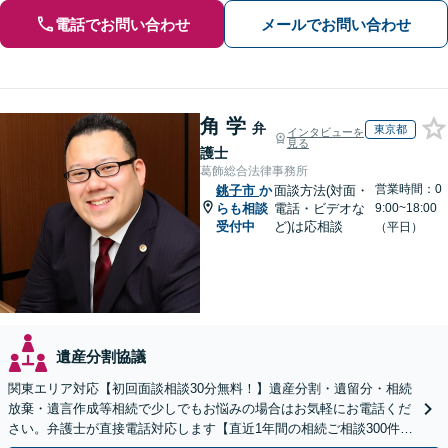
電話でお問い合わせ
メールでお問い合わせ
角 学
弁
東京都
インタビューを
見る
護士
葛飾総合法律事務所
営業時間：0
銚子市
か
面談方法(対面・
らも相談
電話・ビデオな
9:00~18:00
受付中
ど)は応相談
（平日）
遺産分割協議
関東エリア対応【初回面談相談30分無料！】遺産分割・遺留分・相続
放棄・遺言作成等相続で少しでもお悩みの場合はお気軽にお電話くだ
さい。弁護士が直接電話対応します【直近1年間の相続ご相談300件以