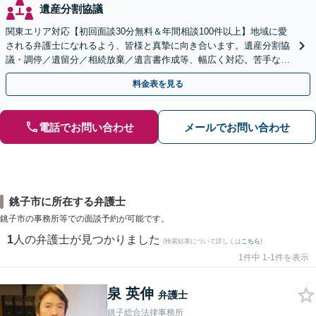
遺産分割協議
関東エリア対応【初回面談30分無料＆年間相談100件以上】地域に愛
される弁護士になれるよう、皆様と真摯に向き合います。遺産分割協
議・調停／遺留分／相続放棄／遺言書作成等、幅広く対応。苦手な親
族との交渉や書面作成等も◎【分かりやすい費用体系】
料金表を見る
電話でお問い合わせ
メールでお問い合わせ
銚子市に所在する弁護士
銚子市の事務所等での面談予約が可能です。
1
人の弁護士が見つかりました
(検索結果について詳しくは
こちら
)
1件中 1-1件を表示
泉 英伸
弁護士
銚子総合法律事務所