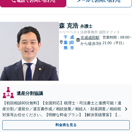
電話でお問い合わせ
メールでお問い合わせ
森 克浩
弁護士
ベリーベスト法律事務所 成田オフィス
千
成
京成成田駅
営業時間：09:00~
葉
田
|
21:00（平日）
から徒歩3分
県
市
遺産分割協議
【初回相談60分無料】【全国対応】税理士・司法書士と連携可能！遺
産分割／遺留分／遺言書作成／相続放棄／相続人・財産調査／相続税
対策等お任せください。【明瞭な料金プラン】【解決実績豊富】【電
話相談可】
料金表を見る