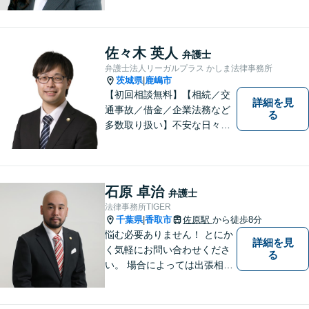
側）、借金問題、離婚・不貞
慰謝料問題に力を入れていま
す。
佐々木 英人
弁護士
弁護士法人リーガルプラス かしま法律事務所
茨城県
鹿嶋市
|
【初回相談無料】【相続／交
詳細を見
通事故／借金／企業法務など
る
多数取り扱い】不安な日々を
お過ごしの方は、ぜひ一度ご
連絡ください！皆様のお気持
ちを尊重して解決へと動いて
まいります。法律的知見のア
石原 卓治
弁護士
ップデートを怠りません。
法律事務所TIGER
千葉県
香取市
佐原駅
から徒歩8分
|
悩む必要ありません！ とにか
詳細を見
く気軽にお問い合わせくださ
る
い。 場合によっては出張相談
もさせていただきます。 htt
p://law-office-tiger.com/