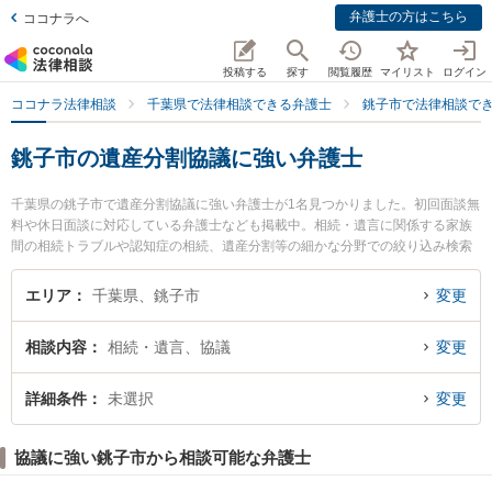
弁護士の方はこちら
ココナラへ
投稿する
探す
閲覧履歴
マイリスト
ログイン
ココナラ法律相談
千葉県で法律相談できる弁護士
銚子市で法律相談で
銚子市の遺産分割協議に強い弁護士
千葉県の銚子市で遺産分割協議に強い弁護士が1名見つかりました。初回面談無
料や休日面談に対応している弁護士なども掲載中。相続・遺言に関係する家族
間の相続トラブルや認知症の相続、遺産分割等の細かな分野での絞り込み検索
もでき便利です。特に銚子総合法律事務所の泉 英伸弁護士のプロフィール情報
や弁護士費用、強みなどが注目されています。『銚子市で土日や夜間に発生し
エリア
千葉県、銚子市
変更
た遺産分割協議のトラブルを今すぐに弁護士に相談したい』『遺産分割協議の
トラブル解決の実績豊富な近くの弁護士を検索したい』『初回相談無料で遺産
相談内容
相続・遺言、協議
変更
分割協議を法律相談できる銚子市内の弁護士に相談予約したい』などでお困り
の相談者さんにおすすめです。
詳細条件
未選択
変更
協議に強い銚子市から相談可能な弁護士