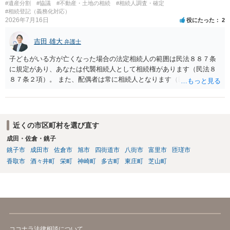
ないということでしょうか。遺言で、受取を指定されててもいらない
#遺産分割
#協議
#不動産・土地の相続
#相続人調査・確定
と拒否することはできます。理由を説明する必要はありません。
#相続登記（義務化対応）
2026年7月16日
役にたった
2
吉田 雄大
弁護士
子どもがいる方が亡くなった場合の法定相続人の範囲は民法８８７条
に規定があり、あなたは代襲相続人として相続権があります（民法８
８７条２項）。 また、配偶者は常に相続人となります（民法８９０
条）。 「祖父の子供３人」の方の配偶者がご健在であれば、その方に
も相続権があります。つまり、孫５人に加えて「おじ又はおば」にも
相続権がある可能性があります。
近くの市区町村を選び直す
成田・佐倉・銚子
銚子市
成田市
佐倉市
旭市
四街道市
八街市
富里市
匝瑳市
香取市
酒々井町
栄町
神崎町
多古町
東庄町
芝山町
ココナラ法律相談について