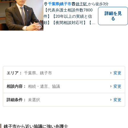
千葉県
銚子市
銚子駅
から徒歩3分
|
【代表弁護士相談件数7800
詳細を見
件】【20年以上の実績と信
る
頼】【夜間相談対応可】【法
テラス利用可】代表弁護士の
泉英伸は、弁護士会・銚子市
の委員会等の活動を通じて地
域の皆様の生活に貢献してま
いりました。豊富な経験を活
かし地域の法律問題をサポー
トいたします。
エリア
千葉県、銚子市
変更
相談内容
相続・遺言、協議
変更
詳細条件
未選択
変更
銚子市から近い協議に強い弁護士