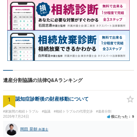
遺産分割協議の法律Q&Aランキング
1
認知症診断後の財産移動について
#家族間の相続トラブル
#協議
#相続トラブルの代理交渉
#遺産分割
2026年7月24日
役にたった
9
岡田 晃朝
弁護士