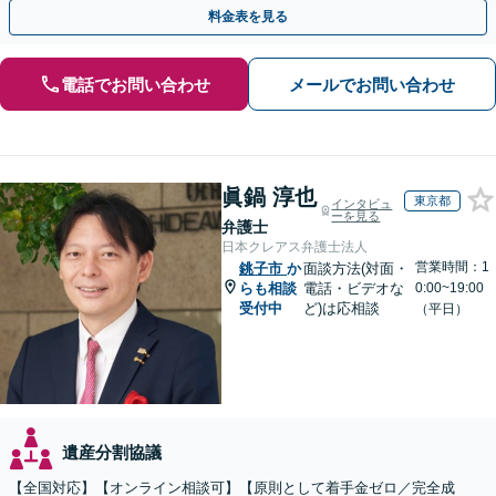
上！＆相続の著書・セミナー多数】弁護士複数所属
料金表を見る
電話でお問い合わせ
メールでお問い合わせ
眞鍋 淳也
東京都
インタビュ
ーを見る
弁護士
日本クレアス弁護士法人
営業時間：1
銚子市
か
面談方法(対面・
らも相談
電話・ビデオな
0:00~19:00
受付中
ど)は応相談
（平日）
遺産分割協議
【全国対応】【オンライン相談可】【原則として着手金ゼロ／完全成