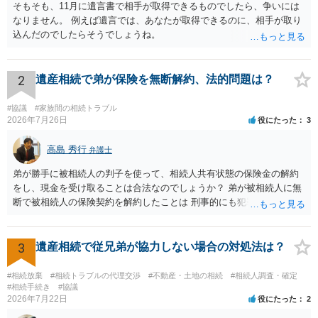
そもそも、11月に遺言書で相手が取得できるものでしたら、争いには
なりません。 例えば遺言では、あなたが取得できるのに、相手が取り
込んだのでしたらそうでしょうね。
2
遺産相続で弟が保険を無断解約、法的問題は？
#協議
#家族間の相続トラブル
2026年7月26日
役にたった
3
高島 秀行
弁護士
弟が勝手に被相続人の判子を使って、相続人共有状態の保険金の解約
をし、現金を受け取ることは合法なのでしょうか？ 弟が被相続人に無
断で被相続人の保険契約を解約したことは 刑事的にも犯罪となる可能
性があり、民事的には無効だと思います。 保険会社で解約の際に提出
された書類のコピーを取得して、弁護士に面談で詳しい事情を話して
相談 されたら良いと思います。
3
遺産相続で従兄弟が協力しない場合の対処法は？
#相続放棄
#相続トラブルの代理交渉
#不動産・土地の相続
#相続人調査・確定
#相続手続き
#協議
2026年7月22日
役にたった
2