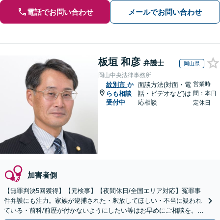
電話でお問い合わせ
メールでお問い合わせ
板垣 和彦
弁護士
岡山県
岡山中央法律事務所
営業時
紋別市
か
面談方法(対面・電
らも相談
話・ビデオなど)は
間：本日
受付中
応相談
定休日
加害者側
【無罪判決5回獲得】【元検事】【夜間休日/全国エリア対応】冤罪事
件弁護にも注力。家族が逮捕された・釈放してほしい・不当に疑われ
ている・前科/前歴が付かないようにしたい等はお早めにご相談を。迅