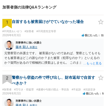
にご連絡いただければと思い
加害者側の法律Q&Aランキング
ます。
1
自首するも被害届けがでていなかった場合
#不同意わいせつ
#加害者
#不同意性交等罪
2026年8月3日
役にたった
11
刑事事件に強い弁護士
藤本 顯人
弁護士
元警察官の弁護士です。 被害届がないのであれば、警察としてもそも
そも被害者はどこの誰なのか？また被害（犯罪なのか？）といえるの
か？疑問があるので積極的に捜査はしません。 このまま女性から警察
への届出がなければ何事もなく終わると思います。
2
警察から窃盗の件で呼び出し、財布返却で自首す
べきか？
#加害者
#万引き・窃盗罪
#逮捕や勾留の阻止・準抗告
#不起訴
#示談交渉
2026年8月2日
役にたった
5
刑事事件に強い弁護士
藤本 顯人
弁護士