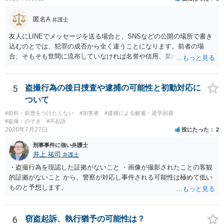
事案で、断言すること自体が不適切であるからです。 ただ、相談者が
弁護士に断言回答を求める気持ちがあるのは普通なので、その相談者
匿名A
の気持ちを理解した上で、「逮捕されてもすぐに（自ら）接見して、
弁護士
身柄解放手続きをします」とまで述べてくれるのであれば、その弁護
友人にLINEでメッセージを送る場合と、SNSなどの公開の場所で書き
士に予め費用の見積もりをしておいても良いかと思われます。
込むのとでは、犯罪の成否から全く違うことになります。前者の場
合、そもそも世間に流布していなければ名誉や信用、業務にかかる犯
罪は成立しないことになります。
5
盗撮行為の後日捜査や逮捕の可能性と初動対応に
ついて
#前科・前歴をつけたくない
#加害者
#逮捕による解雇・退学回避
#盗撮・のぞき
#不起訴
2026年7月27日
役にたった
2
刑事事件に強い弁護士
井上 祐司
弁護士
・盗撮行為を現認した証拠がないこと ・画像が撮影されたことの客観
的証拠がないこと から、警察が対応し事件される可能性は極めて低い
ものと予想します。
6
窃盗起訴、執行猶予の可能性は？