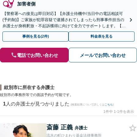
加害者側
【警察署への接見は即日対応】【弁護士待機中/当日中の電話相談可
(予約制)】ご家族が犯罪容疑で逮捕されてしまったら刑事事件担当の
弁護士が身柄釈放・不起訴獲得に向けて全力でサポートします。【毎
月100名以上の相談実績】【全国対応】
事例を見る(2件)
料金表を見る
電話でお問い合わせ
メールでお問い合わせ
紋別市に所在する弁護士
紋別市の事務所等での面談予約が可能です。
1
人の弁護士が見つかりました
(検索結果について詳しくは
こちら
)
1件中 1-1件を表示
斎藤 正義
弁護士
流氷の町ひまわり基金法律事務所