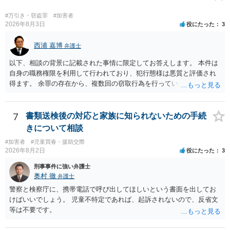
#万引き・窃盗罪
#加害者
2026年8月3日
役にたった
3
西浦 嘉博
弁護士
以下、相談の背景に記載された事情に限定してお答えします。 本件は
自身の職務権限を利用して行われており、犯行態様は悪質と評価され
得ます。 余罪の存在から、複数回の窃取行為を行っていたことも悪質
性に加味されます。 また、被害額も窃盗事案としては多額の部類に入
ると思われます。 他方、余罪を含めた全額を弁済していることは、被
害者の経済的損害の回復として有利に斟酌されます。 また、前科前歴
7
書類送検後の対応と家族に知られないための手続
を有しないことも、規範意識が鈍磨しきっているとまでは言えず、有
きについて相談
利な点です。 その他、家族の監督等の情状証拠を適切に提出すること
#加害者
#児童買春・援助交際
で、私見ですが、執行猶予判決を視野に入れることが可能な事案と思
2026年8月2日
役にたった
3
われます。 上記、一つの意見として参考ください。
刑事事件に強い弁護士
奥村 徹
弁護士
警察と検察庁に、携帯電話で呼び出してほしいという書面を出してお
けばいいでしょう。 児童不特定であれば、起訴されないので、反省文
等は不要です。