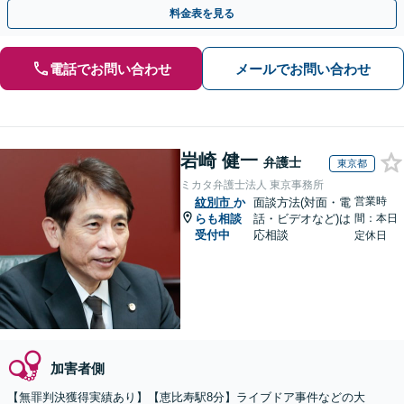
速に的確な対応に定評あり【分割払い可】
料金表を見る
電話でお問い合わせ
メールでお問い合わせ
岩崎 健一
弁護士
東京都
ミカタ弁護士法人 東京事務所
営業時
紋別市
か
面談方法(対面・電
らも相談
話・ビデオなど)は
間：本日
受付中
応相談
定休日
加害者側
【無罪判決獲得実績あり】【恵比寿駅8分】ライブドア事件などの大