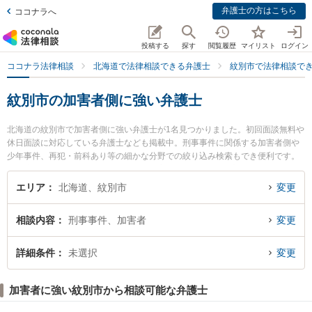
弁護士の方はこちら
ココナラへ
投稿する
探す
閲覧履歴
マイリスト
ログイン
ココナラ法律相談
北海道で法律相談できる弁護士
紋別市で法律相談で
紋別市の加害者側に強い弁護士
北海道の紋別市で加害者側に強い弁護士が1名見つかりました。初回面談無料や
休日面談に対応している弁護士なども掲載中。刑事事件に関係する加害者側や
少年事件、再犯・前科あり等の細かな分野での絞り込み検索もでき便利です。
特に流氷の町ひまわり基金法律事務所の斎藤 正義弁護士のプロフィール情報や
弁護士費用、強みなどが注目されています。『紋別市で土日や夜間に発生した
エリア
北海道、紋別市
変更
加害者側のトラブルを今すぐに弁護士に相談したい』『加害者側のトラブル解
決の実績豊富な近くの弁護士を検索したい』『初回相談無料で加害者側を法律
相談内容
刑事事件、加害者
変更
相談できる紋別市内の弁護士に相談予約したい』などでお困りの相談者さんに
おすすめです。
詳細条件
未選択
変更
加害者に強い紋別市から相談可能な弁護士