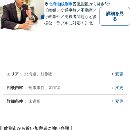
北海道
紋別市
滝川駅
から徒歩5分
|
【離婚／交通事故／不動産／
詳細を見
行政事件／消費者問題など多
る
様なトラブルに対応！】北海
道地域の皆様に高度なリーガ
ルサービスの提供を行うため
日々邁進しています。持ち前
のフットワークで迅速な事件
解決を目指します！
エリア
北海道、紋別市
変更
相談内容
刑事事件、加害者
変更
詳細条件
未選択
変更
紋別市から近い加害者に強い弁護士