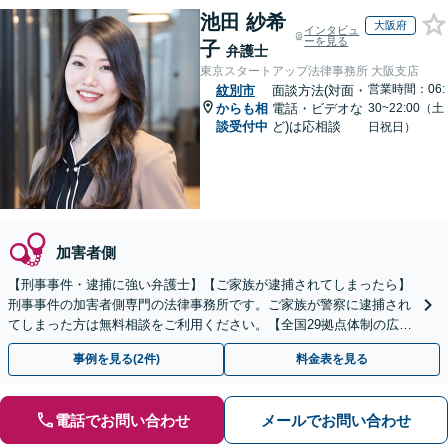
池田 紗希
大阪府
インタビュ
ーを見る
子
弁護士
東京スタートアップ法律事務所 大阪支店
営業時間：06:
紋別市
面談方法(対面・
からも相
電話・ビデオな
30~22:00（土
談受付中
ど)は応相談
日祝日）
加害者側
【刑事事件・逮捕に強い弁護士】【ご家族が逮捕されてしまったら】
刑事事件の加害者側専門の法律事務所です。ご家族が警察に逮捕され
てしまった方は無料相談をご利用ください。【全国29拠点体制の広域
対応】【弁護士待機中/当日中の電話相談可(予約制)】
事例を見る(2件)
料金表を見る
電話でお問い合わせ
メールでお問い合わせ