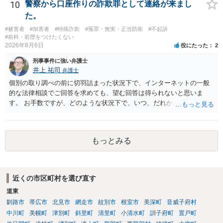
10
警察から口座作りの詐欺罪として連絡が来まし
た。
#被害者
#加害者
#特殊詐欺
#冤罪・無実・正当防衛
#不起訴
#前科・前歴をつけたくない
2026年8月6日
役にたった
2
刑事事件に強い弁護士
井上 祐司
弁護士
個別の取り調べの前に切羽詰まった状況下で、インターネットの一般
的な法律相談でご回答を求めても、望む回答は得られないと思いま
す。 お手数ですが、どのような状況下で、いつ、だれからどのような
経緯で口座の提供を頼まれ開設したか、それによる詐欺等の収益がど
の程度だと聞いているのかということについて、お近くで詳細な法律
相談を受けられたうえで対処方法を探された方がよいと思われます。
もっとみる
一般論でいえば、任意取り調べの場合、ＩＣレコーダーを持参して取
り調べ内容を録音することは必須だと考えます。
近くの市区町村を選び直す
道東
釧路市
帯広市
北見市
網走市
紋別市
根室市
美深町
音威子府村
中川町
美幌町
津別町
斜里町
清里町
小清水町
訓子府町
置戸町