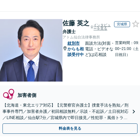
佐藤 英之
宮城県
インタビュ
ーを見る
弁護士
アトム仙台法律事務所
営業時間：09:
紋別市
面談方法(対面・
からも相
電話・ビデオな
00~21:00（土
談受付中
ど)は応相談
日祝日）
加害者側
【北海道・東北エリア対応】【元警察官弁護士】捜査手法を熟知／刑
事事件専門／加害者弁護／初回相談無料／示談・不起訴／土日祝対応
／LINE相談／仙台駅7分／宮城県内で即日接見／性犯罪・風俗トラブ
ルに強い／家族が逮捕されたら至急ご連絡を！
料金表を見る