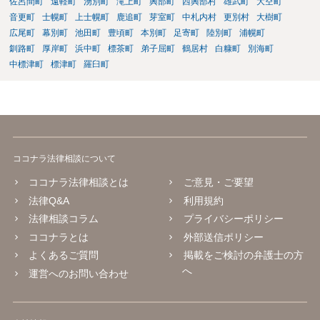
佐呂間町
遠軽町
湧別町
滝上町
興部町
西興部村
雄武町
大空町
音更町
士幌町
上士幌町
鹿追町
芽室町
中札内村
更別村
大樹町
広尾町
幕別町
池田町
豊頃町
本別町
足寄町
陸別町
浦幌町
釧路町
厚岸町
浜中町
標茶町
弟子屈町
鶴居村
白糠町
別海町
中標津町
標津町
羅臼町
ココナラ法律相談について
ココナラ法律相談とは
ご意見・ご要望
法律Q&A
利用規約
法律相談コラム
プライバシーポリシー
ココナラとは
外部送信ポリシー
よくあるご質問
掲載をご検討の弁護士の方
へ
運営へのお問い合わせ