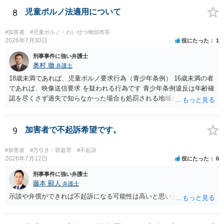
8
児童ポルノ法適用について
#加害者
#児童ポルノ・わいせつ物頒布等
2026年7月30日
役にたった
1
刑事事件に強い弁護士
奥村 徹
弁護士
18歳未満であれば、児童ポルノ要求行為（青少年条例） 16歳未満の者
であれば、映像送信要求 を疑われる行為です 青少年条例違反は年齢確
認を尽くさず過失で知らなかった場合も処罰される地域があるので、
注意して下さい
9
加害者で不起訴希望です。
#加害者
#万引き・窃盗罪
#不起訴
2026年7月12日
役にたった
6
刑事事件に強い弁護士
藤本 顯人
弁護士
示談や弁償ができれば不起訴になる可能性は高いと思います。