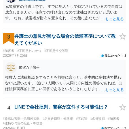
元警察官の弁護士です。 すでに犯人として特定されているので自首は
成立しませんが、任意での呼び出しなので逮捕はされないと思いま
す。 なお、被害者が財布を置き忘れ、その後にあなたがトイレに入
り、再び被害者がトイレに戻ったら財布が無かったような事情がある
と言い逃れはかなり厳しいものと思います。
3
弁護士の意見が異なる場合の信頼基準について教
えてください
#加害者
#不同意わいせつ
#不同意性交等罪
2026年7月25日
役にたった
3
匿名A
弁護士
複数人に法律相談をすることを前提に言うと、基本的に多数決で構わ
ないと思います。 仮に３人聞いて３人同じ方向性の回答であれば、ほ
ぼ法律実務的に正しい回答であるということになります。 ３人聞いて
２対１になった場合には、あと２人聞くのがよいと思われます。 ３対
２になった場合は、どちらも法律実務的にありえるということであ
り、３人の弁護士の中で、一番相性の良いいざというときに弁護を頼
4
LINEで会社批判、警察が立件する可能性は？
みたい弁護士を決め、その弁護士の発言を信じるということになりま
す。 その３人の中で「逮捕されない」と断言した弁護士には基本的に
#業務妨害罪・信用毀損罪
#名誉毀損罪・侮辱罪
#不起訴
#名誉毀損
#加害者
委任しないほうがよいと思われます。 そもそも意見が分かれるような
#逮捕や勾留の阻止・準抗告
2026年8月3日
役にたった
2