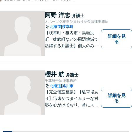
阿野 洋志
弁護士
オホーツク枝幸ひまわり基金法律事務所
北海道
枝幸町
|
【枝幸町・稚内市・浜頓別
詳細を見
町・雄武町などの周辺地域で
る
活躍する弁護士】個人のみな
らず、法人・自治体関係・福
祉関係の方もご相談お待ちし
ています。親切・丁寧な対応
を心がけ、皆様の生活が明る
櫻井 航
弁護士
くなるよう、精一尽力いたし
千葉総合法律事務所
ます。【枝幸署近く】
北海道
旭川市
|
【完全個室相談】【駐車場あ
詳細を見
り】迅速かつタイムリーな対
る
応を心がけており、常にスム
ーズなコミュニケーションを
実現しています。 「弁護士に
依頼するほどではないかも」
と感じる方も、まずはお気軽