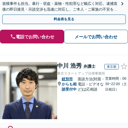
規模事件も担当。暴行・窃盗・薬物・性犯罪など幅広く対応。逮捕直
後の即日接見・示談交渉も迅速に対応し、ご本人・ご家族の不安を最
小限に抑えます。【初回相談可能】【WEB面談可能】
料金表を見る
電話でお問い合わせ
メールでお問い合わせ
中川 浩秀
弁護士
東京都
東京スタートアップ法律事務所
営業時間：06:
紋別市
面談方法(対面・
からも相
電話・ビデオな
30~22:00（土
談受付中
ど)は応相談
日祝日）