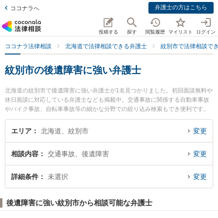
弁護士の方はこちら
ココナラへ
投稿する
探す
閲覧履歴
マイリスト
ログイン
ココナラ法律相談
北海道で法律相談できる弁護士
紋別市で法律相談で
紋別市の後遺障害に強い弁護士
北海道の紋別市で後遺障害に強い弁護士が1名見つかりました。初回面談無料や
休日面談に対応している弁護士なども掲載中。交通事故に関係する自動車事故
やバイク事故、自転車事故等の細かな分野での絞り込み検索もでき便利です。
特に流氷の町ひまわり基金法律事務所の斎藤 正義弁護士のプロフィール情報や
弁護士費用、強みなどが注目されています。『紋別市で土日や夜間に発生した
エリア
北海道、紋別市
変更
後遺障害のトラブルを今すぐに弁護士に相談したい』『後遺障害のトラブル解
決の実績豊富な近くの弁護士を検索したい』『初回相談無料で後遺障害を法律
相談内容
交通事故、後遺障害
変更
相談できる紋別市内の弁護士に相談予約したい』などでお困りの相談者さんに
おすすめです。
詳細条件
未選択
変更
後遺障害に強い紋別市から相談可能な弁護士