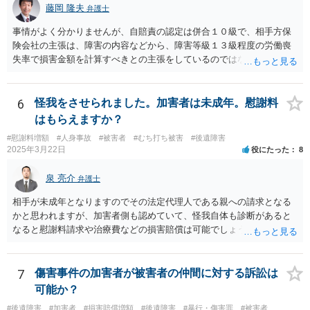
藤岡 隆夫
弁護士
事情がよく分かりませんが、自賠責の認定は併合１０級で、相手方保
険会社の主張は、障害の内容などから、障害等級１３級程度の労働喪
失率で損害金額を計算すべきとの主張をしているのではないでしょう
か。 こちらの弁護士の責任ではなく、相手保険会社の姿勢が原因です
ので、弁護士を交代しても状況は変わらないでしょう。今の弁護士と
十分に打ち合わせをすることが重要だと思います。
6
怪我をさせられました。加害者は未成年。慰謝料
はもらえますか？
#慰謝料増額
#人身事故
#被害者
#むち打ち被害
#後遺障害
2025年3月22日
役にたった
8
泉 亮介
弁護士
相手が未成年となりますのでその法定代理人である親への請求となる
かと思われますが、加害者側も認めていて、怪我自体も診断があると
なると慰謝料請求や治療費などの損害賠償は可能でしょう。 整骨院へ
の通院は医師からの指示がない場合は治療に必要な通院と評価されな
い場合が多いです。 また、保険会社から提案される金額は低めに出さ
れることも多いため、その交渉のために弁護士を入れるということも
7
傷害事件の加害者が被害者の仲間に対する訴訟は
考えられるかと思われます。
可能か？
#後遺障害
#加害者
#損害賠償増額
#後遺障害
#暴行・傷害罪
#被害者