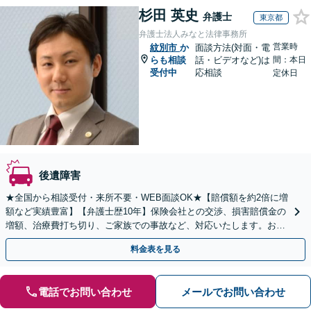
杉田 英史
弁護士
東京都
弁護士法人みなと法律事務所
営業時
紋別市
か
面談方法(対面・電
らも相談
話・ビデオなど)は
間：本日
受付中
応相談
定休日
後遺障害
★全国から相談受付・来所不要・WEB面談OK★【賠償額を約2倍に増
額など実績豊富】【弁護士歴10年】保険会社との交渉、損害賠償金の
増額、治療費打ち切り、ご家族での事故など、対応いたします。お早
めにご相談ください【初回相談・着手金無料】
料金表を見る
電話でお問い合わせ
メールでお問い合わせ