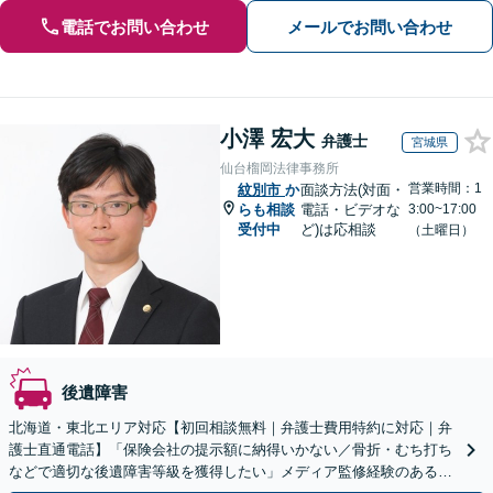
電話でお問い合わせ
メールでお問い合わせ
小澤 宏大
弁護士
宮城県
仙台榴岡法律事務所
営業時間：1
紋別市
か
面談方法(対面・
らも相談
電話・ビデオな
3:00~17:00
受付中
ど)は応相談
（土曜日）
後遺障害
北海道・東北エリア対応【初回相談無料｜弁護士費用特約に対応｜弁
護士直通電話】「保険会社の提示額に納得いかない／骨折・むち打ち
などで適切な後遺障害等級を獲得したい」メディア監修経験のある、