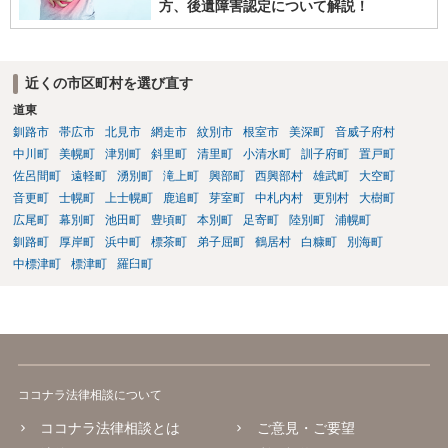
方、後遺障害認定について解説！
近くの市区町村を選び直す
道東
釧路市
帯広市
北見市
網走市
紋別市
根室市
美深町
音威子府村
中川町
美幌町
津別町
斜里町
清里町
小清水町
訓子府町
置戸町
佐呂間町
遠軽町
湧別町
滝上町
興部町
西興部村
雄武町
大空町
音更町
士幌町
上士幌町
鹿追町
芽室町
中札内村
更別村
大樹町
広尾町
幕別町
池田町
豊頃町
本別町
足寄町
陸別町
浦幌町
釧路町
厚岸町
浜中町
標茶町
弟子屈町
鶴居村
白糠町
別海町
中標津町
標津町
羅臼町
ココナラ法律相談について
ココナラ法律相談とは
ご意見・ご要望