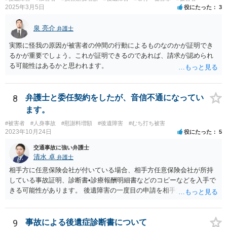
2025年3月5日
役にたった
3
泉 亮介
弁護士
実際に怪我の原因が被害者の仲間の行動によるものなのかが証明でき
るかが重要でしょう。これが証明できるのであれば、請求が認められ
る可能性はあるかと思われます。
8
弁護士と委任契約をしたが、音信不通になってい
ます。
#被害者
#人身事故
#慰謝料増額
#後遺障害
#むち打ち被害
2023年10月24日
役にたった
5
交通事故に強い弁護士
清水 卓
弁護士
相手方に任意保険会社が付いている場合、相手方任意保険会社が所持
している事故証明、診断書•診療報酬明細書などのコピーなどを入手で
きる可能性があります。 後遺障害の一度目の申請を相手方任意保険会
社を通じて行なっている場合（事前認定）、後遺障害診断書や認定結
果と認定理由書も相手方任意保険会社から入手できる可能性がありま
す。 これらが難しくても、通院していた病院のカルテを取り付けるこ
9
事故による後遺症診断書について