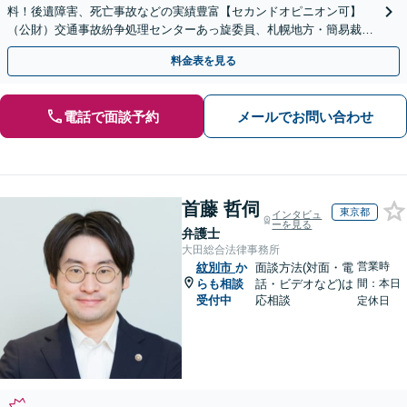
料！後遺障害、死亡事故などの実績豊富【セカンドオピニオン可】
（公財）交通事故紛争処理センターあっ旋委員、札幌地方・簡易裁判
所調停委員の経験あり
料金表を見る
電話で面談予約
メールでお問い合わせ
首藤 哲伺
東京都
インタビュ
ーを見る
弁護士
大田総合法律事務所
営業時
紋別市
か
面談方法(対面・電
らも相談
話・ビデオなど)は
間：本日
受付中
応相談
定休日