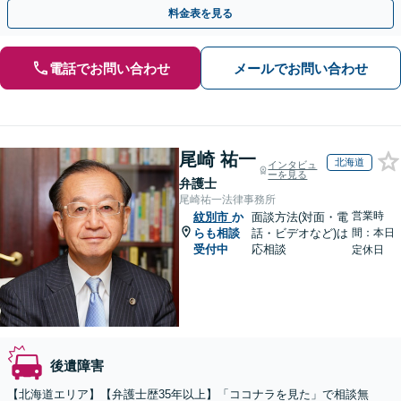
実績豊富な弁護士が早めの解決をサポート！【夜間相談可】
料金表を見る
電話でお問い合わせ
メールでお問い合わせ
尾崎 祐一
北海道
インタビュ
ーを見る
弁護士
尾崎祐一法律事務所
営業時
紋別市
か
面談方法(対面・電
らも相談
話・ビデオなど)は
間：本日
受付中
応相談
定休日
後遺障害
【北海道エリア】【弁護士歴35年以上】「ココナラを見た」で相談無