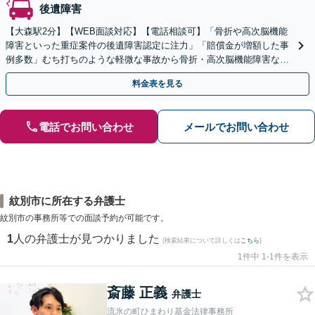
後遺障害
【大森駅2分】【WEB面談対応】【電話相談可】「骨折や高次脳機能
障害といった重症案件の後遺障害認定に注力」「賠償金が増額した事
例多数」むち打ちのような軽微な事故から骨折・高次脳機能障害など
の重症事故まで、事故の規模に関わらず対応いたします
料金表を見る
電話でお問い合わせ
メールでお問い合わせ
紋別市に所在する弁護士
紋別市の事務所等での面談予約が可能です。
1
人の弁護士が見つかりました
(検索結果について詳しくは
こちら
)
1件中 1-1件を表示
斎藤 正義
弁護士
流氷の町ひまわり基金法律事務所