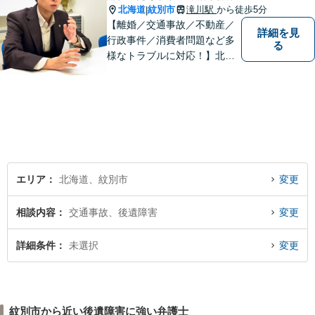
北海道
紋別市
滝川駅
から徒歩5分
|
【離婚／交通事故／不動産／
詳細を見
行政事件／消費者問題など多
る
様なトラブルに対応！】北海
道地域の皆様に高度なリーガ
ルサービスの提供を行うため
日々邁進しています。持ち前
のフットワークで迅速な事件
解決を目指します！
エリア
北海道、紋別市
変更
相談内容
交通事故、後遺障害
変更
詳細条件
未選択
変更
紋別市から近い後遺障害に強い弁護士