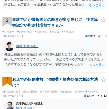
険会社と示談交渉 ・示談成立（示談できなかった場合は裁判） となり
ます。なお、警察では、お母様の生前のご様子やご遺族の被害感情、
加害者に対する処罰感情など尋ねられるはずですので、率直にお答え
になるとよいと思います。
2
事故で足が骨折後足の向きが変な感じに 後遺障
害認定や慰謝料増額できるか
#人身事故
#慰謝料増額
#後遺障害
#被害者
#人身事故
2024年5月12日
役にたった
7
河村 和貴
弁護士
弁護士費用も損害額合計の一割増を上限として計上して要求できると
聞いたのですがそうでしょうか。 →訴訟までやるのであればそのよう
に請求することになるはずですが、示談で終わらせる場合には、そこ
は譲歩させられることが多いように思います。 LAC基準の弁護士さん
ならほとんど充足できるか多くが返ってくるイメージなので頼むのも
いいかなと思うのですが。 →LAC基準でもそうかもしれませんし、交
3
お店での転倒事故、治療費と損害賠償の相談方法
通事故事案ではより定額の費用としている法律事務所も多いように思
は？
います。費用面も含めて、弁護士さんを検討してみるとよいかもしれ
#損害賠償増額
#慰謝料増額
#損害賠償増額
#後遺障害
#保険会社との交渉
ませんね。 かなり具体的な話も多くなっているので、法律事務所に問
2023年6月17日
役にたった
12
い合わせてみるとよいと思います。
交通事故に強い弁護士
清水 卓
弁護士