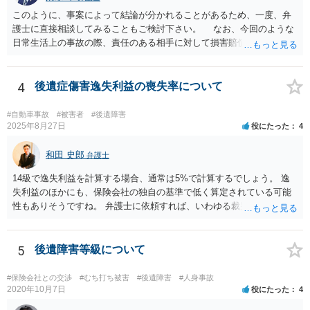
このように、事案によって結論が分かれることがあるため、一度、弁
護士に直接相談してみることもご検討下さい。 なお、今回のような
日常生活上の事故の際、責任のある相手に対して損害賠償請求する際
の弁護士費用がご加入の保険から出る特約が付いている場合がありま
す（ご自宅の火災保険や自動車の任意保険等を確認してみて下さい。
加入したつもりがなくても、確認してみたら付いていたということが
4
後遺症傷害逸失利益の喪失率について
ありますので）。
#自動車事故
#被害者
#後遺障害
2025年8月27日
役にたった
4
和田 史郎
弁護士
14級で逸失利益を計算する場合、通常は5%で計算するでしょう。 逸
失利益のほかにも、保険会社の独自の基準で低く算定されている可能
性もありそうですね。 弁護士に依頼すれば、いわゆる裁判基準程度の
増額が期待できると思います。
5
後遺障害等級について
#保険会社との交渉
#むち打ち被害
#後遺障害
#人身事故
2020年10月7日
役にたった
4