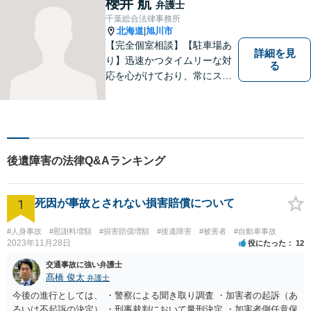
櫻井 航
弁護士
の企業様の顧問実績。交通事
千葉総合法律事務所
故／相続などにも対応。
北海道
旭川市
|
【完全個室相談】【駐車場あ
詳細を見
り】迅速かつタイムリーな対
る
応を心がけており、常にスム
ーズなコミュニケーションを
実現しています。 「弁護士に
依頼するほどではないかも」
と感じる方も、まずはお気軽
にご連絡いただければと思い
後遺障害の法律Q&Aランキング
ます。
1
死因が事故とされない損害賠償について
#人身事故
#慰謝料増額
#損害賠償増額
#後遺障害
#被害者
#自動車事故
2023年11月28日
役にたった
12
交通事故に強い弁護士
髙橋 俊太
弁護士
今後の進行としては、 ・警察による聞き取り調査 ・加害者の起訴（あ
るいは不起訴の決定） ・刑事裁判において量刑決定 ・加害者側任意保