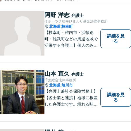
阿野 洋志
弁護士
オホーツク枝幸ひまわり基金法律事務所
北海道
枝幸町
|
【枝幸町・稚内市・浜頓別
詳細を見
町・雄武町などの周辺地域で
る
活躍する弁護士】個人のみな
らず、法人・自治体関係・福
祉関係の方もご相談お待ちし
ています。親切・丁寧な対応
を心がけ、皆様の生活が明る
山本 直久
弁護士
くなるよう、精一尽力いたし
千葉総合法律事務所
ます。【枝幸署近く】
北海道
旭川市
|
【弁護士兼社会保険労務士】
詳細を見
【各士業と連携】地域に根差
る
した弁護士です。頼れる味方
となり、熱意をもって弁護い
たします。【開設40年以上の
事務所】地域に密着した事務
所運営を継続し、100社以上