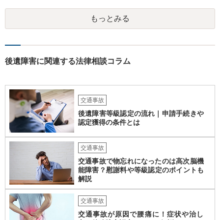
願いしてください。 物的損害については、請求の根拠を精査する必要
があり、写真や見積書を送ってもらい、請求金額が正当化をちゃんと
もっとみる
チェックする必要があります。 相談者様の資力がどれだけあるのかは
分かりませんが、資力に応じた対応をして行くほかありません。 訴訟
にならないようにするには、被害者の納得するような金額を提示する
しかありません。ご相談者様の誠意が伝わっているかや、 被害者のキ
ャラクターの問題もあるので、どうすればよいのかという正解はあり
後遺障害に関連する法律相談コラム
ません。どのように対応しても、訴訟に持っていく人もいます。 一人
で交渉をすることは相当大変だと思うので、弁護士に面談のうえ、場
合によっては交渉を任せた方がいいかもしれません。
交通事故
後遺障害等級認定の流れ｜申請手続きや
認定獲得の条件とは
交通事故
交通事故で物忘れになったのは高次脳機
能障害？慰謝料や等級認定のポイントも
解説
交通事故
交通事故が原因で腰痛に！症状や治し