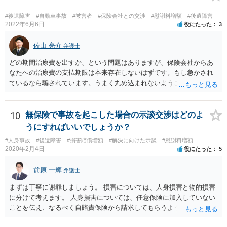
と等で代替が可能な場合もあります。 事故からどの程度期間が経過し
ているがが定かではありませんが、昨年４月から既に１年半年程度経
#後遺障害
#自動車事故
#被害者
#保険会社との交渉
#慰謝料増額
#後遺障害
過しており、時効なども意識しながら対応をしておきたいところで
2022年6月6日
役にたった
3
す。 待っていても事態が打開しない可能性もあるため、依頼の対応が
可能な弁護士に個別に問い合わせ、上記の方法等を参考に進め方を相
佐山 亮介
弁護士
談してみるのが望ましいかもしれません。
どの期間治療費を出すか、という問題はありますが、保険会社からあ
なたへの治療費の支払期限は本来存在しないはずです。もし急かされ
ているなら騙されています。うまく丸め込まれないようご注意下さ
い。 診療内科の費用を払ってもらえるかどうかは絶対の保証はありま
せんが、受診したならば提出すべきです。
10
無保険で事故を起こした場合の示談交渉はどのよ
うにすればいいでしょうか？
#人身事故
#後遺障害
#損害賠償増額
#解決に向けた示談
#慰謝料増額
2020年2月4日
役にたった
5
前原 一輝
弁護士
まずは丁寧に謝罪しましょう。 損害については、人身損害と物的損害
に分けて考えます。 人身損害については、任意保険に加入していない
ことを伝え、なるべく自賠責保険から請求してもらうようお願いして
ください。 また、治療については、健康保険を使ってもらうようにお