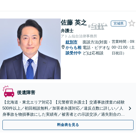
佐藤 英之
宮城県
インタビュ
ーを見る
弁護士
アトム仙台法律事務所
営業時間：09:
紋別市
面談方法(対面・
からも相
電話・ビデオな
00~21:00（土
談受付中
ど)は応相談
日祝日）
後遺障害
【北海道・東北エリア対応】【元警察官弁護士】交通事故捜査の経験
500件以上／初回相談無料／加害者弁護対応／違反点数に詳しい／人
身事故を物損事故にした実績有／被害者との示談交渉／過失割合の交
渉／弁護士費用特約／交通事故を起こしてしまった方／
料金表を見る