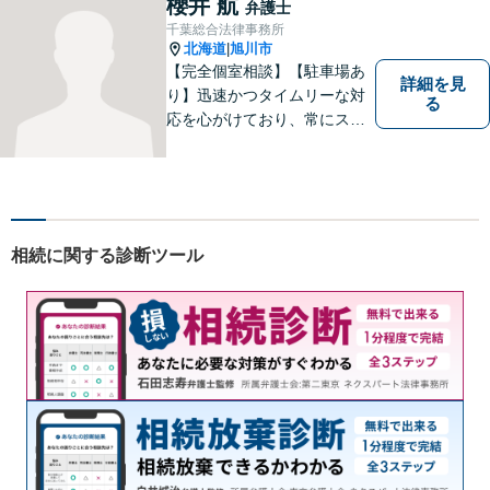
櫻井 航
弁護士
の企業様の顧問実績。交通事
千葉総合法律事務所
故／相続などにも対応。
北海道
旭川市
|
【完全個室相談】【駐車場あ
詳細を見
り】迅速かつタイムリーな対
る
応を心がけており、常にスム
ーズなコミュニケーションを
実現しています。 「弁護士に
依頼するほどではないかも」
と感じる方も、まずはお気軽
にご連絡いただければと思い
相続に関する診断ツール
ます。