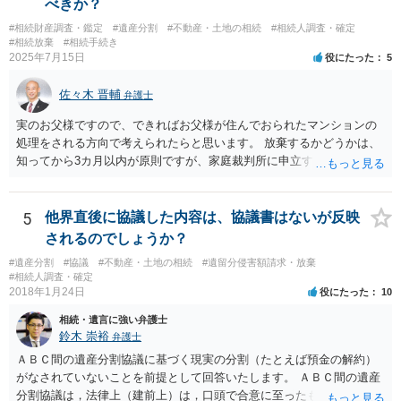
べきか？
#相続財産調査・鑑定
#遺産分割
#不動産・土地の相続
#相続人調査・確定
#相続放棄
#相続手続き
2025年7月15日
役にたった
5
佐々木 晋輔
弁護士
実のお父様ですので、できればお父様が住んでおられたマンションの
処理をされる方向で考えられたらと思います。 放棄するかどうかは、
知ってから3カ月以内が原則ですが、家庭裁判所に申立すれば3カ月の
期間を伸長することができます。 その間に、財産の状況を調査して、
放棄するかどうか決めることができます。 銀行やサラ金が数年も放置
することはありませんので、数年後に借金が発見される可能性はほぼ
5
他界直後に協議した内容は、協議書はないが反映
ありません。 なお、私が扱った相続放棄を検討していた案件で、期間
されるのでしょうか？
伸長して調査したところ、サラ金に対する過払金など相当な財産が見
#遺産分割
#協議
#不動産・土地の相続
#遺留分侵害額請求・放棄
つかったため相続したという事例がありました。
#相続人調査・確定
2018年1月24日
役にたった
10
相続・遺言に強い弁護士
鈴木 崇裕
弁護士
ＡＢＣ間の遺産分割協議に基づく現実の分割（たとえば預金の解約）
がなされていないことを前提として回答いたします。 ＡＢＣ間の遺産
分割協議は，法律上（建前上）は，口頭で合意に至ったものであって