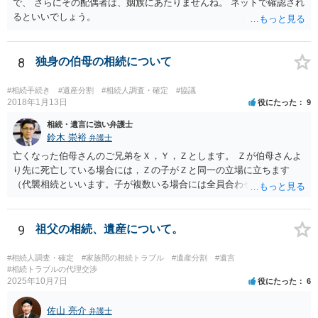
で、 さらにその配偶者は、姻族にあたりませんね。 ネットで確認され
るといいでしょう。
8
独身の伯母の相続について
#相続手続き
#遺産分割
#相続人調査・確定
#協議
2018年1月13日
役にたった
9
相続・遺言に強い弁護士
鈴木 崇裕
弁護士
亡くなった伯母さんのご兄弟をＸ，Ｙ，Ｚとします。 Ｚが伯母さんよ
り先に死亡している場合には，Ｚの子がＺと同一の立場に立ちます
（代襲相続といいます。子が複数いる場合には全員合わせてＺと同一
の取り分です。）。 Ｘ，Ｙ，Ｚ（またＺの子）はそれぞれ３分の１ず
つの相続分を有していますので， そのことを前提として，遺産分割協
議をすることになります（必ずしも３分の１ずつにしなくても，合意
9
祖父の相続、遺産について。
ができれば構いません。）。 今後の対応としては， ①伯母さんの相続
財産（遺産）の全容を整理する（預貯金，有価証券，不動産等の有無
#相続人調査・確定
#家族間の相続トラブル
#遺産分割
#遺言
を調べることになります。） ②相続財産に照らし，相続税の申告の準
#相続トラブルの代理交渉
2025年10月7日
役にたった
6
備をする（税理士の先生にご相談ください。） ③遺産分割協議をする
（ご本人同士で行っても構いませんし，弁護士に相談することもよろ
佐山 亮介
しいと思います。） ことになります。
弁護士