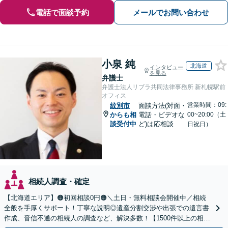
電話で面談予約
メールでお問い合わせ
小泉 純
北海道
インタビュー
を見る
弁護士
弁護士法人リブラ共同法律事務所 新札幌駅前
オフィス
営業時間：09:
紋別市
面談方法(対面・
からも相
電話・ビデオな
00~20:00（土
談受付中
ど)は応相談
日祝日）
相続人調査・確定
【北海道エリア】🟠初回相談0円🟠＼土日・無料相談会開催中／相続
全般を手厚くサポート！丁寧な説明◎遺産分割交渉や出張での遺言書
作成、音信不通の相続人の調査など、解決多数！【1500件以上の相談