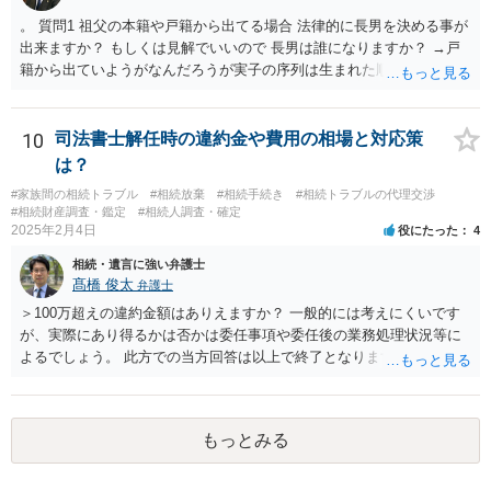
。 質問1 祖父の本籍や戸籍から出てる場合 法律的に長男を決める事が
出来ますか？ もしくは見解でいいので 長男は誰になりますか？ →戸
籍から出ていようがなんだろうが実子の序列は生まれた順ですから、
先方が後から生まれたならばお父様がお祖父様の長男です。 質問2 遺
書が腹違いの長男に向けてある場合 書かれてる内容が最優先にされる
のですか？ →遺書というのが、法律上の遺言の形式を守っている限り
10
司法書士解任時の違約金や費用の相場と対応策
はそのとおりです。 質問3 父が腹違いの長男に法律的に優位になれそ
は？
うな事はありますか？ →遺言が有効な場合、優位に立つことはできま
#家族間の相続トラブル
#相続放棄
#相続手続き
#相続トラブルの代理交渉
せんが、お祖父様が認知症であるなどの「遺言が作れないはずの事
#相続財産調査・鑑定
#相続人調査・確定
情」があるならば①遺言無効確認の訴えを起こすのは一つの手です。
2025年2月4日
役にたった
4
それができない場合は②遺留分侵害額請求で争うほかありません。 質
相続・遺言に強い弁護士
問4 相続トラブルの代理交渉は可能でしょうか。 →一般論としては可
髙橋 俊太
弁護士
能ですが、お伺いする内容ですとお祖父様が亡くなられた後に動くこ
とになるでしょう。
＞100万超えの違約金額はありえますか？ 一般的には考えにくいです
が、実際にあり得るかは否かは委任事項や委任後の業務処理状況等に
よるでしょう。 此方での当方回答は以上で終了となりますが、参考に
なりましたら幸いです。
もっとみる