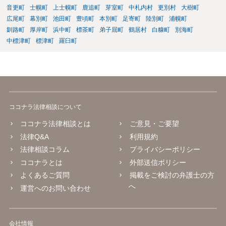
音更町
士幌町
上士幌町
鹿追町
芽室町
中札内村
更別村
大樹町
広尾町
幕別町
池田町
豊頃町
本別町
足寄町
陸別町
浦幌町
釧路町
厚岸町
浜中町
標茶町
弟子屈町
鶴居村
白糠町
別海町
中標津町
標津町
羅臼町
ココナラ法律相談について
ココナラ法律相談とは
ご意見・ご要望
法律Q&A
利用規約
法律相談コラム
プライバシーポリシー
ココナラとは
外部送信ポリシー
よくあるご質問
掲載をご検討の弁護士の方
へ
運営へのお問い合わせ
会社情報