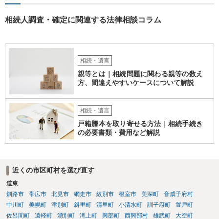
相続人調査・確定に関連する法律相談コラム
相続・遺言
親等とは｜相続問題に関わる親等の数え
方、間違えやすいケースについて解説
相続・遺言
戸籍謄本を取り寄せる方法｜相続手続き
の必要書類・費用など解説
近くの市区町村を選び直す
道東
釧路市
帯広市
北見市
網走市
紋別市
根室市
美深町
音威子府村
中川町
美幌町
津別町
斜里町
清里町
小清水町
訓子府町
置戸町
佐呂間町
遠軽町
湧別町
滝上町
興部町
西興部村
雄武町
大空町