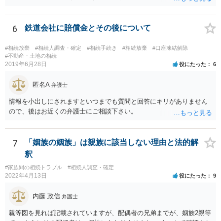
も有効です。 しかし，口頭で合意したことを立証する方法がありませ
ん。 また，不動産の名義を移転するためには，遺産分割協議書への署
名捺印を得る必要があります。 したがって，残念ながら，「ＡＢＣ間
6
鉄道会社に賠償金とその後について
の遺産分割協議が有効に成立している」という前提に基づく主張は困
難と思われます。 「ＡＢＣ間の遺産分割協議は未了のまま，ＡとＢが
#相続放棄
#相続人調査・確定
#相続手続き
#相続放棄
#口座凍結解除
死亡し，二次相続が発生した」という前提に基づいて協議を進める必
#不動産・土地の相続
2019年6月28日
役にたった
6
要があります。 もちろん，Ｃの立場としては，ＡＢＣ間の遺産分割協
議の内容を前提とした主張をすることが最も有利ですが，ＡＢの相続
匿名A
人は応じない姿勢を示していることから，実現は困難だと思います。
弁護士
主張としては維持しつつも，現実的な解決方法（遺産分割協議の落と
情報を小出しにされますといつまでも質問と回答にキリがありません
しどころ）としては，譲歩することを甘受しなければならないかもし
ので、後はお近くの弁護士にご相談下さい。
れません。
7
「姻族の姻族」は親族に該当しない理由と法的解
釈
#家族間の相続トラブル
#相続人調査・確定
2022年4月13日
役にたった
9
内藤 政信
弁護士
親等図を見れば記載されていますが、配偶者の兄弟までが、姻族2親等