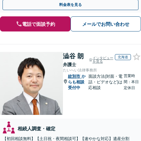
実績あり】【分かりやすい料金体系】
料金表を見る
電話で面談予約
メールでお問い合わせ
澁谷 朗
北海道
インタビュー
を見る
弁護士
たいへい法律事務所
営業時
紋別市
か
面談方法(対面・電
らも相談
話・ビデオなど)は
間：本日
受付中
応相談
定休日
相続人調査・確定
【初回相談無料】【土日祝・夜間相談可】【速やかな対応】遺産分割