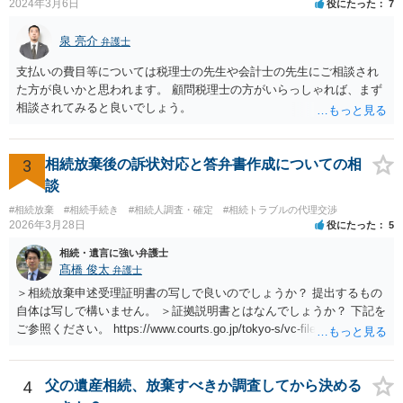
2024年3月6日
役にたった
7
泉 亮介
弁護士
支払いの費目等については税理士の先生や会計士の先生にご相談され
た方が良いかと思われます。 顧問税理士の方がいらっしゃれば、まず
相談されてみると良いでしょう。
3
相続放棄後の訴状対応と答弁書作成についての相
談
#相続放棄
#相続手続き
#相続人調査・確定
#相続トラブルの代理交渉
2026年3月28日
役にたった
5
相続・遺言に強い弁護士
髙橋 俊太
弁護士
＞相続放棄申述受理証明書の写しで良いのでしょうか？ 提出するもの
自体は写しで構いません。 ＞証拠説明書とはなんでしょうか？ 下記を
ご参照ください。 https://www.courts.go.jp/tokyo-s/vc-files/tokyo-s/file/
14-1kisairei.pdf
4
父の遺産相続、放棄すべきか調査してから決める