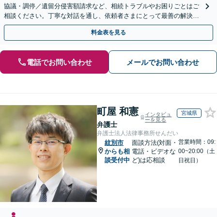
協議・調停／遺留分侵害額請求など、相続トラブルやお困りごとはご
相談ください。丁寧な対話を通し、依頼者さまにとって最善の解決を
目指します。
料金表を見る
電話でお問い合わせ
メールでお問い合わせ
町屋 和憲
宮城県
インタビュ
ーを見る
弁護士
弁護士法人法律事務所せんだい
営業時間：09:
紋別市
面談方法(対面・
からも相
電話・ビデオな
00~20:00（土
談受付中
ど)は応相談
日祝日）