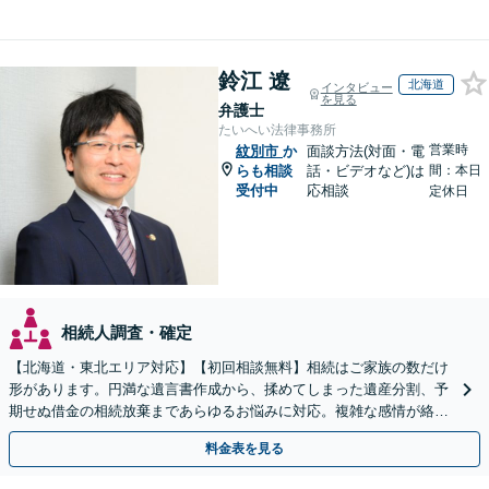
鈴江 遼
北海道
インタビュー
を見る
弁護士
たいへい法律事務所
営業時
紋別市
か
面談方法(対面・電
らも相談
話・ビデオなど)は
間：本日
受付中
応相談
定休日
相続人調査・確定
【北海道・東北エリア対応】【初回相談無料】相続はご家族の数だけ
形があります。円満な遺言書作成から、揉めてしまった遺産分割、予
期せぬ借金の相続放棄まであらゆるお悩みに対応。複雑な感情が絡む
相続トラブルもまずはご相談ください。WEB面談可。
料金表を見る