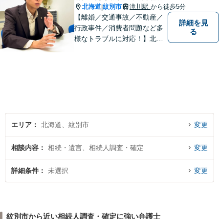
北海道
紋別市
滝川駅
から徒歩5分
|
【離婚／交通事故／不動産／
詳細を見
行政事件／消費者問題など多
る
様なトラブルに対応！】北海
道地域の皆様に高度なリーガ
ルサービスの提供を行うため
日々邁進しています。持ち前
のフットワークで迅速な事件
解決を目指します！
エリア
北海道、紋別市
変更
相談内容
相続・遺言、相続人調査・確定
変更
詳細条件
未選択
変更
紋別市から近い相続人調査・確定に強い弁護士