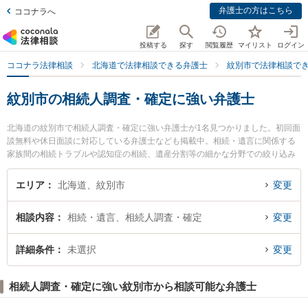
弁護士の方はこちら
ココナラへ
投稿する
探す
閲覧履歴
マイリスト
ログイン
ココナラ法律相談
北海道で法律相談できる弁護士
紋別市で法律相談で
紋別市の相続人調査・確定に強い弁護士
北海道の紋別市で相続人調査・確定に強い弁護士が1名見つかりました。初回面
談無料や休日面談に対応している弁護士なども掲載中。相続・遺言に関係する
家族間の相続トラブルや認知症の相続、遺産分割等の細かな分野での絞り込み
検索もでき便利です。特に流氷の町ひまわり基金法律事務所の斎藤 正義弁護士
のプロフィール情報や弁護士費用、強みなどが注目されています。『紋別市で
エリア
北海道、紋別市
変更
土日や夜間に発生した相続人調査・確定のトラブルを今すぐに弁護士に相談し
たい』『相続人調査・確定のトラブル解決の実績豊富な近くの弁護士を検索し
相談内容
相続・遺言、相続人調査・確定
変更
たい』『初回相談無料で相続人調査・確定を法律相談できる紋別市内の弁護士
に相談予約したい』などでお困りの相談者さんにおすすめです。
詳細条件
未選択
変更
相続人調査・確定に強い紋別市から相談可能な弁護士