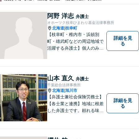
阿野 洋志
弁護士
オホーツク枝幸ひまわり基金法律事務所
北海道
枝幸町
|
【枝幸町・稚内市・浜頓別
詳細を見
町・雄武町などの周辺地域で
る
活躍する弁護士】個人のみな
らず、法人・自治体関係・福
祉関係の方もご相談お待ちし
ています。親切・丁寧な対応
を心がけ、皆様の生活が明る
山本 直久
弁護士
くなるよう、精一尽力いたし
千葉総合法律事務所
ます。【枝幸署近く】
北海道
旭川市
|
【弁護士兼社会保険労務士】
詳細を見
【各士業と連携】地域に根差
る
した弁護士です。頼れる味方
となり、熱意をもって弁護い
たします。【開設40年以上の
事務所】地域に密着した事務
所運営を継続し、100社以上