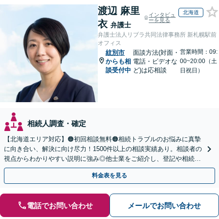
渡辺 麻里
北海道
インタビュ
ーを見る
衣
弁護士
弁護士法人リブラ共同法律事務所 新札幌駅前
オフィス
営業時間：09:
紋別市
面談方法(対面・
からも相
電話・ビデオな
00~20:00（土
談受付中
ど)は応相談
日祝日）
相続人調査・確定
【北海道エリア対応】🟠初回相談無料🟠相続トラブルのお悩みに真摯
に向き合い、解決に向け尽力！1500件以上の相談実績あり。相談者の
視点からわかりやすい説明に強み◎他士業をご紹介し、登記や相続税
の申告までワンストップで対応【夜間相談可】
料金表を見る
電話でお問い合わせ
メールでお問い合わせ