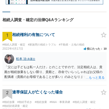
相続人調査・確定の法律Q&Aランキング
1
相続権利の有無について
#相続人調査・確定
#家族間の相続トラブル
#不動産・土地の相続
2022年4月17日
役にたった
10
松本 治
弁護士
「父には子どもは私一人だけ」とのことですので、法定相続人は、貴
殿が相続放棄をしない限り、貴殿と、存命でいらっしゃればお父様の
配偶者（貴殿のお母様であることが多い）のみとなります。遺言がな
い限り、「次男」（お父様の弟）らの相続権は発生しません。
2
連帯保証人が亡くなった場合
#相続放棄
#相続手続き
#相続放棄
#M&A・事業承継
#相続人調査・確定
#相続財産調査・鑑定