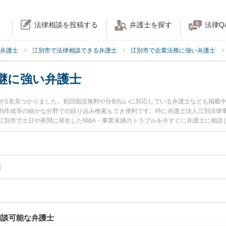
法律相談を投稿する
弁護士を探す
法律Q
弁護士
江別市で法律相談できる弁護士
江別市で企業法務に強い弁護士
継に強い弁護士
士が1名見つかりました。初回面談無料や分割払いに対応している弁護士なども掲載
則作成等の細かな分野での絞り込み検索もでき便利です。特に弁護士法人江別法律事
江別市で土日や夜間に発生したM&A・事業承継のトラブルを今すぐに弁護士に相談
談無料でM&A・事業承継を法律相談できる江別市内の弁護士に相談予約したい』な
継
相談可能な弁護士