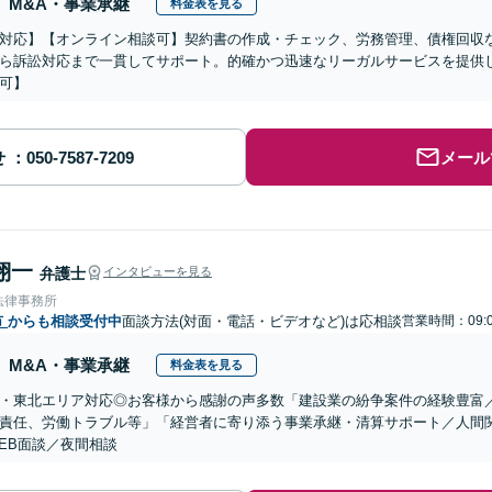
M&A・事業承継
料金表を見る
対応】【オンライン相談可】契約書の作成・チェック、労務管理、債権回収
ら訴訟対応まで一貫してサポート。的確かつ迅速なリーガルサービスを提供
可】
せ
メール
翔一
弁護士
インタビューを見る
法律事務所
市
からも相談受付中
面談方法(対面・電話・ビデオなど)は応相談
営業時間：09:0
M&A・事業承継
料金表を見る
・東北エリア対応◎お客様から感謝の声多数「建設業の紛争案件の経験豊富
責任、労働トラブル等」「経営者に寄り添う事業承継・清算サポート／人間
EB面談／夜間相談