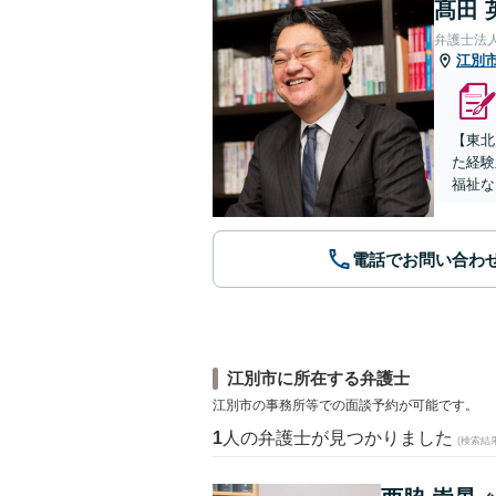
髙田 
弁護士法
江別
【東北
た経験
福祉な
電話でお問い合わ
江別市に所在する弁護士
江別市の事務所等での面談予約が可能です。
1
人の弁護士が見つかりました
(検索結