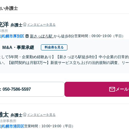
強い弁護士
充洋
弁護士
インタビューを見る
事務所
道
札幌市厚別区
新さっぽろ駅
から徒歩8分
営業時間：09:00~19:00（平日）
|
M&A・事業承継
料金表を見る
として5年間・企業勤め経験あり】【新さっぽろ駅徒歩8分】中小企業の日常
い。【顧問契約は月額3万〜】新規サービス立ち上げの法的規制の調査、リ
メール
雄太
弁護士
インタビューを見る
ve法律事務所
道
札幌市清田区
営業時間：10:00~19:00（平日）
|