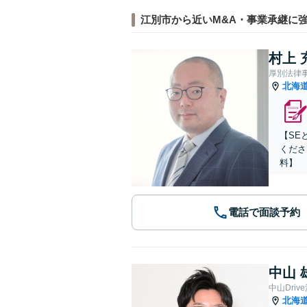
江別市から近いM&A・事業承継に
村上 
厚別法律
北海
【SE
くださ
料】
電話で面談予約
中山 
中山Dri
北海