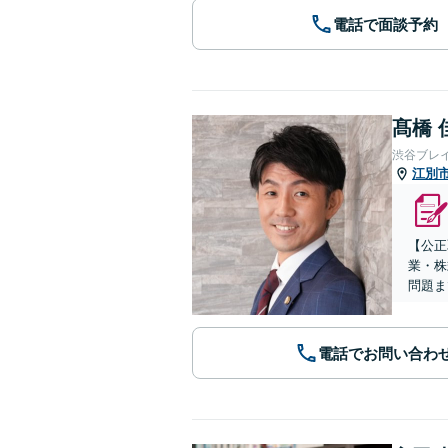
電話で面談予約
髙橋 
渋谷ブレ
江別
【公正
業・株
問題ま
電話でお問い合わ