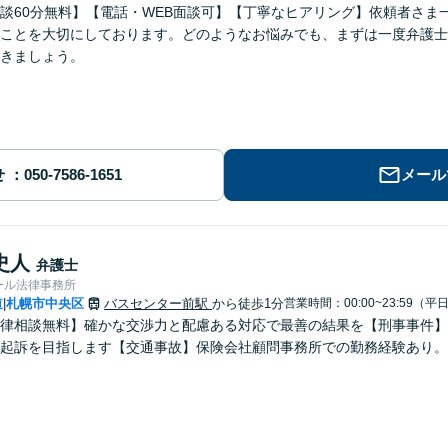
談60分無料】【電話・WEB面談可】【丁寧なヒアリング】依頼者さま
ことを大切にしております。どのようなお悩みでも、まずは一度弁護士
きましょう。
せ
メール
史人
弁護士
ール法律事務所
道
札幌市中央区
バスセンター前駅
から徒歩1分
営業時間：00:00~23:59（平
|
律相談無料】確かな交渉力と配慮ある対応で最善の結果を【刑事事件】示
起訴を目指します【交通事故】保険会社顧問事務所での勤務経験あり。