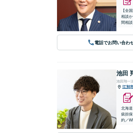
【全国
相談か
間相談
電話でお問い合わ
池田 
池田翔一
江別
北海道
疵担保
約／W