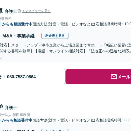
卓
弁護士
インタビューを見る
律事務所
市
からも相談受付中
面談方法(対面・電話・ビデオなど)は応相談
営業時間：10:0
M&A・事業承継
料金表を見る
対応】スタートアップ・中小企業から上場企業までサポート「幅広い業界に
関する書籍を執筆】【電話・オンライン相談対応】「法改正への迅速な対応
」
せ
メール
学
弁護士
護士法人 飯田事務所
市
からも相談受付中
面談方法(対面・電話・ビデオなど)は応相談
営業時間：08:3