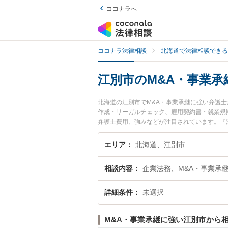
ココナラへ
ココナラ法律相談
北海道で法律相談できる
江別市のM&A・事業承
北海道の江別市でM&A・事業承継に強い弁護
作成・リーガルチェック、雇用契約書・就業規
弁護士費用、強みなどが注目されています。『
績豊富な近くの弁護士を検索したい』『初回相
エリア
北海道、江別市
相談内容
企業法務、M&A・事業承
詳細条件
未選択
M&A・事業承継に強い江別市から