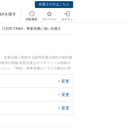
弁護士の方はこちら
&Aを探す
閲覧履歴
マイリスト
ログイン
江別市でM&A・事業承継に強い弁護士
中。企業法務に関係する顧問弁護士契約や契約書
務所の西脇 崇晃弁護士のプロフィール情報や
したい』『M&A・事業承継のトラブル解決の実
どでお困りの相談者さんにおすすめです。
変更
変更
変更