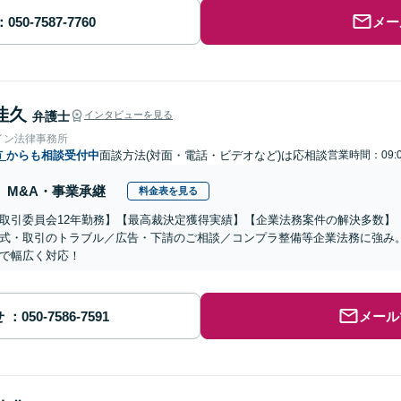
メー
佳久
弁護士
インタビューを見る
イン法律事務所
市
からも相談受付中
面談方法(対面・電話・ビデオなど)は応相談
営業時間：09:0
M&A・事業承継
料金表を見る
取引委員会12年勤務】【最高裁決定獲得実績】【企業法務案件の解決多数】
式・取引のトラブル／広告・下請のご相談／コンプラ整備等企業法務に強み
で幅広く対応！
せ
メール