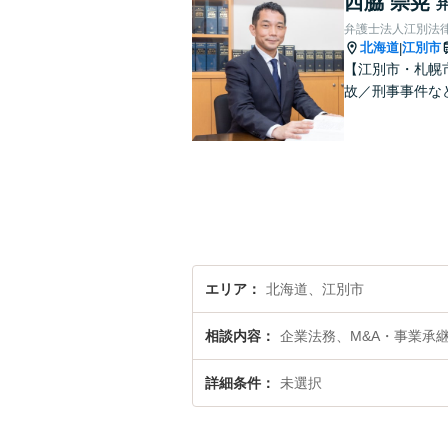
西脇 崇晃
弁護士法人江別法
北海道
江別市
|
【江別市・札幌
故／刑事事件な
エリア
北海道、江別市
相談内容
企業法務、M&A・事業承
詳細条件
未選択