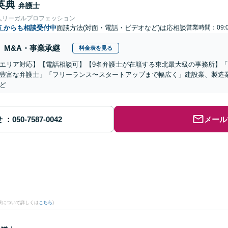
英典
弁護士
人リーガルプロフェッション
市
からも相談受付中
面談方法(対面・電話・ビデオなど)は応相談
営業時間：09:0
M&A・事業承継
料金表を見る
エリア対応】【電話相談可】【9名弁護士が在籍する東北最大級の事務所】「
豊富な弁護士」「フリーランス〜スタートアップまで幅広く」建設業、製造業
ど
せ
メール
果について詳しくは
こちら
)