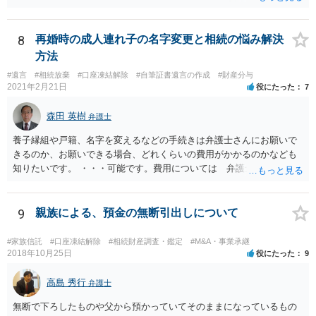
8
再婚時の成人連れ子の名字変更と相続の悩み解決
方法
#遺言
#相続放棄
#口座凍結解除
#自筆証書遺言の作成
#財産分与
2021年2月21日
役にたった
7
森田 英樹
弁護士
養子縁組や戸籍、名字を変えるなどの手続きは弁護士さんにお願いで
きるのか、お願いできる場合、どれくらいの費用がかかるのかなども
知りたいです。 ・・・可能です。費用については 弁護士と直接面談
の上 内容を確認し 協議の上個別に契約によって決まることになっ
ています。 やはり、成人した子のことまでごちゃごちゃ考えず、自分
の事だけ考えるべきなのでしょうか ・・・お子さんの事をまで含め良
9
親族による、預金の無断引出しについて
い解決案があればお悩みになるのは当然と言えば当然のことです。 彼
と親子関係を結びたいと思っているが、名字は変えたくない・・・養
#家族信託
#口座凍結解除
#相続財産調査・鑑定
#M&A・事業承継
子縁組の必要があり 氏も変更することになります。 しかし 彼は成人
2018年10月25日
役にたった
9
しているとは言え、自分の子と私の連れ子、全て平等にしたいと希
望。もちろん私もそうできればと思います。 ・・・婚姻前の契約 あ
高島 秀行
弁護士
るいは 遺言書などで その意思を実現する方法はあります。 弁護
無断で下ろしたものや父から預かっていてそのままになっているもの
士に相談してみてください。