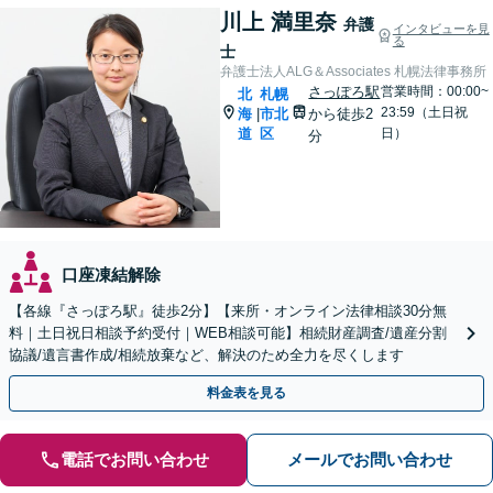
川上 満里奈
弁護
インタビューを見
る
士
弁護士法人ALG＆Associates 札幌法律事務所
さっぽろ駅
営業時間：00:00~
北
札幌
23:59（土日祝
海
市北
から徒歩2
|
道
区
日）
分
口座凍結解除
【各線『さっぽろ駅』徒歩2分】【来所・オンライン法律相談30分無
料｜土日祝日相談予約受付｜WEB相談可能】相続財産調査/遺産分割
協議/遺言書作成/相続放棄など、解決のため全力を尽くします
料金表を見る
電話でお問い合わせ
メールでお問い合わせ