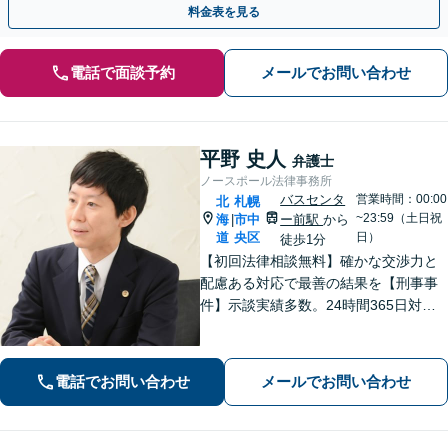
料金表を見る
電話で面談予約
メールでお問い合わせ
平野 史人
弁護士
ノースポール法律事務所
バスセンタ
営業時間：00:00
北
札幌
~23:59（土日祝
海
市中
ー前駅
から
|
道
央区
日）
徒歩1分
【初回法律相談無料】確かな交渉力と
配慮ある対応で最善の結果を【刑事事
件】示談実績多数。24時間365日対応
で身柄解放・不起訴を目指します【交
通事故】保険会社顧問事務所での勤務
経験あり。【バスセンター前駅3番出口
電話でお問い合わせ
メールでお問い合わせ
徒歩1分】