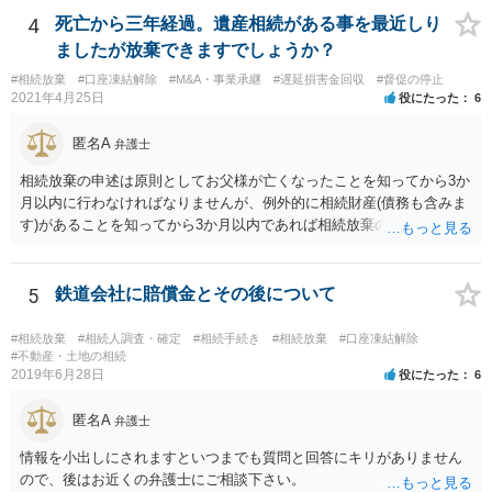
いということではなく、身分相応の、社会的儀式として当然認められ
4
死亡から三年経過。遺産相続がある事を最近しり
る程度の金額に留まると考えた方がよいです。 もし、相続人の皆さん
ましたが放棄できますでしょうか？
に葬儀費用を支出する経済力がなく、質素な葬儀を行った費用であれ
#相続放棄
#口座凍結解除
#M&A・事業承継
#遅延損害金回収
#督促の停止
ば相続財産から支出しても単純承認と認められない可能性が高いの
2021年4月25日
役にたった
6
で、相続放棄申述が受理される可能性も高いと思います。
匿名A
弁護士
相続放棄の申述は原則としてお父様が亡くなったことを知ってから3か
月以内に行わなければなりませんが、例外的に相続財産(債務も含みま
す)があることを知ってから3か月以内であれば相続放棄の申述が認め
られる可能性もありますので、通知が届いたのが3か月以内の話なので
したら、早急に家裁に行って相続放棄の申述をしたい旨告げて必要な
書類を提出されることをおすすめいたします。 なお、お父様の債務が
5
鉄道会社に賠償金とその後について
他にもあるかもしれないというリスクを考えますと、相続放棄の申述
にあたっては、法テラスの無料相談等を利用して弁護士に相談するこ
#相続放棄
#相続人調査・確定
#相続手続き
#相続放棄
#口座凍結解除
とも十分考えられるかと存じます。また、ご記載いただいた事実関係
#不動産・土地の相続
2019年6月28日
役にたった
6
を拝見するかぎり、再婚相手のかたは既に相続放棄をされている可能
性があるかもしれません。
匿名A
弁護士
情報を小出しにされますといつまでも質問と回答にキリがありません
ので、後はお近くの弁護士にご相談下さい。