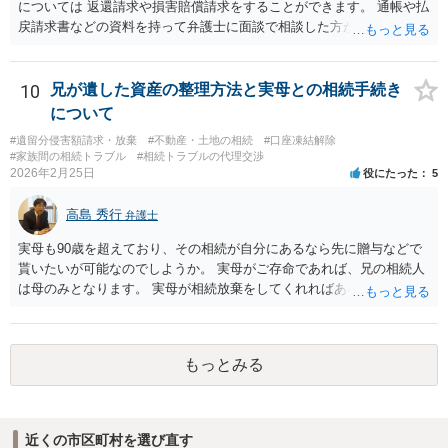
については 返還請求や損害賠償請求をすることができます。 通帳や払
戻請求書などの資料を持って弁護士に面談で相談した方がよいと思い
ます。
10
兄が遺した資産の整理方法と実母との相続手続き
について
#遺留分侵害額請求・放棄
#不動産・土地の相続
#口座凍結解除
#家族間の相続トラブル
#相続トラブルの代理交渉
2026年2月25日
役にたった
5
高島 秀行
弁護士
実母も90歳を超えており、その相続が自分にあるなら先に贈与などで
貰いたいが可能なのでしようか。 実母がご存命であれば、兄の相続人
は母のみとなります。 実母が相続放棄をしてくれればあなた方兄弟及
び実母の子が相続人となります。 実母に連絡を取って話してみるほか
ないと思います。
もっとみる
近くの市区町村を選び直す