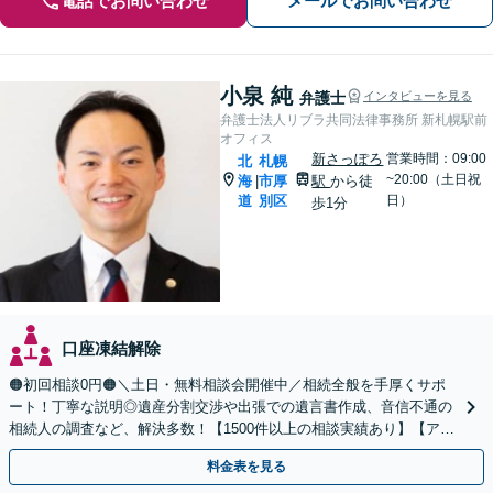
電話でお問い合わせ
メールでお問い合わせ
小泉 純
弁護士
インタビューを見る
弁護士法人リブラ共同法律事務所 新札幌駅前
オフィス
新さっぽろ
営業時間：09:00
北
札幌
~20:00（土日祝
海
市厚
駅
から徒
|
道
別区
日）
歩1分
口座凍結解除
🟠初回相談0円🟠＼土日・無料相談会開催中／相続全般を手厚くサポ
ート！丁寧な説明◎遺産分割交渉や出張での遺言書作成、音信不通の
相続人の調査など、解決多数！【1500件以上の相談実績あり】【アク
セス良好】【分かりやすい料金体系】
料金表を見る