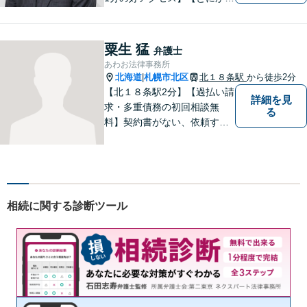
説明のわかりやすさに自信あ
り】【相談だけでお悩みを解
決することもよくあります】
粟生 猛
弁護士
法律だけにとらわれず、依頼
あわお法律事務所
者にとってベストな解決方法
北海道
札幌市北区
北１８条駅
から徒歩2分
|
を一緒に考えていきます。
【北１８条駅2分】【過払い請
詳細を見
求・多重債務の初回相談無
る
料】契約書がない、依頼する
資金がない、多重債務・過払
い請求はおまかせください。
トラブルが起きてから法律を
確認するのではすでに手遅れ
です。役員様のみならず、現
相続に関する診断ツール
場のスタッフ様も法律知識が
仕事を守ります。