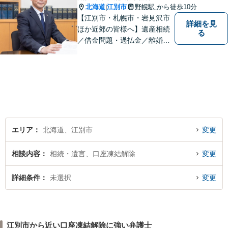
北海道
江別市
野幌駅
から徒歩10分
|
【江別市・札幌市・岩見沢市
詳細を見
ほか近郊の皆様へ】遺産相続
る
／借金問題・過払金／離婚／
不貞慰謝料／交通事故／刑事
事件など、個人のお悩みから
事業・会社関係のご相談まで
気軽にお問い合わせ下さい。
エリア
北海道、江別市
変更
相談内容
相続・遺言、口座凍結解除
変更
詳細条件
未選択
変更
江別市から近い口座凍結解除に強い弁護士