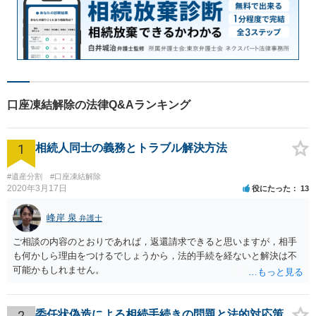
口座凍結解除の法律Q&Aランキング
1
相続人同士の義務とトラブル解決方法
#遺産分割
#口座凍結解除
2020年3月17日
役にたった
13
峰岸 泉
弁護士
ご相談の内容のとおりであれば，返還請求できると思いますが，相手
も何かしら理由をつけるでしょうから，法的手続を経ないと解決は不
可能かもしれません。
2
委任状偽造による相続手続きの問題と法的対応策