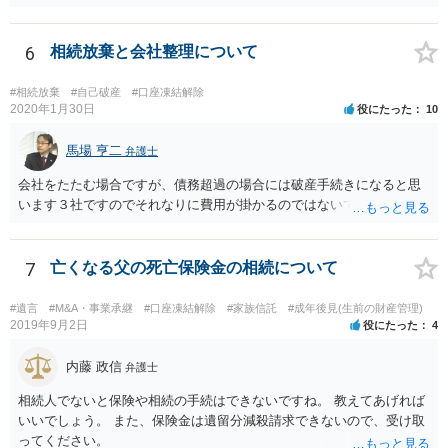
6
相続放棄と会社整理について
#相続放棄
#自己破産
#口座凍結解除
2020年1月30日
役にたった
10
馬場 亨二
弁護士
会社をたたむ場合ですが、債務超過の場合には破産手続きになると思
います３社ですのでそれなりに費用が掛かるのではないでしょうか。
7
亡くなる父の死亡保険金の相続について
#遺言
#M&A・事業承継
#口座凍結解除
#家族信託
#成年後見(生前の財産管理)
2019年9月2日
役にたった
4
内藤 政信
弁護士
相続人でないと保険や相続の手続はできないですね。 教えてあげれば
いいでしょう。 また、保険金は遺留分減殺請求できないので、受け取
ってください。