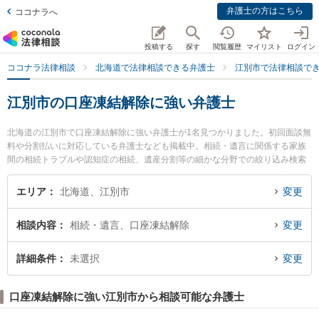
弁護士の方はこちら
ココナラへ
投稿する
探す
閲覧履歴
マイリスト
ログイン
ココナラ法律相談
北海道で法律相談できる弁護士
江別市で法律相談で
江別市の口座凍結解除に強い弁護士
北海道の江別市で口座凍結解除に強い弁護士が1名見つかりました。初回面談無
料や分割払いに対応している弁護士なども掲載中。相続・遺言に関係する家族
間の相続トラブルや認知症の相続、遺産分割等の細かな分野での絞り込み検索
もでき便利です。特に弁護士法人江別法律事務所の西脇 崇晃弁護士のプロフィ
ール情報や弁護士費用、強みなどが注目されています。『江別市で土日や夜間
エリア
北海道、江別市
変更
に発生した口座凍結解除のトラブルを今すぐに弁護士に相談したい』『口座凍
結解除のトラブル解決の実績豊富な近くの弁護士を検索したい』『初回相談無
相談内容
相続・遺言、口座凍結解除
変更
料で口座凍結解除を法律相談できる江別市内の弁護士に相談予約したい』など
でお困りの相談者さんにおすすめです。
詳細条件
未選択
変更
口座凍結解除に強い江別市から相談可能な弁護士