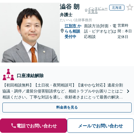
澁谷 朗
北海道
インタビュー
を見る
弁護士
たいへい法律事務所
営業時
江別市
か
面談方法(対面・電
らも相談
話・ビデオなど)は
間：本日
受付中
応相談
定休日
口座凍結解除
【初回相談無料】【土日祝・夜間相談可】【速やかな対応】遺産分割
協議・調停／遺留分侵害額請求など、相続トラブルやお困りごとはご
相談ください。丁寧な対話を通し、依頼者さまにとって最善の解決を
目指します。
料金表を見る
電話でお問い合わせ
メールでお問い合わせ