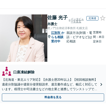
佐藤 光子
北海道
インタビュ
ーを見る
弁護士
虎ノ門法律経済事務所 札幌支店
営業時
江別市
か
面談方法(対面・電
らも相談
話・ビデオなど)は
間：本日
受付中
応相談
定休日
口座凍結解除
【北海道・東北エリア対応】【弁護士歴20年以上】【初回相談無料】
遺産分割協議や遺留分侵害額請求、遺言書作成など、幅広く対応して
います。税理士や司法書士などの他士業と連携してワンストップでの
解決が可能です。ぜひご相談ください。
料金表を見る