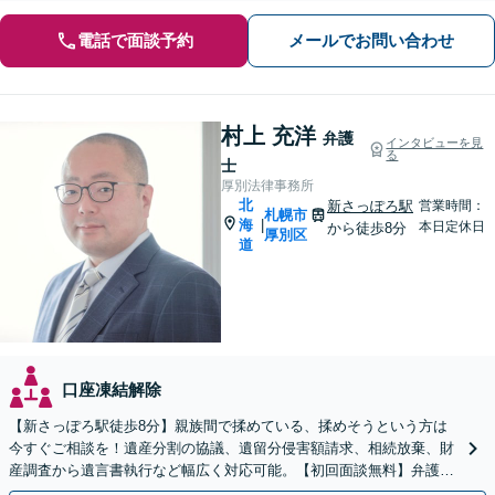
電話で面談予約
メールでお問い合わせ
村上 充洋
弁護
インタビューを見
る
士
厚別法律事務所
北
新さっぽろ駅
営業時間：
札幌市
海
|
本日定休日
から徒歩8分
厚別区
道
口座凍結解除
【新さっぽろ駅徒歩8分】親族間で揉めている、揉めそうという方は
今すぐご相談を！遺産分割の協議、遺留分侵害額請求、相続放棄、財
産調査から遺言書執行など幅広く対応可能。【初回面談無料】弁護士
が窓口になりストレス軽減！