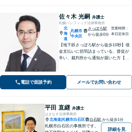
佐々木 光嗣
弁護士
札幌パシフィック法律事務所
北
さっぽろ駅
営業時間：
札幌市
海
|
本日定休日
から徒歩0分
中央区
道
【地下鉄さっぽろ駅から徒歩10秒】借
金支払いに切羽詰まっている、督促が
辛い、裁判所から通知が届いた方【相
談実績5000件以上】家や車を残した
い、家族に知られたくない場合もお任
せください。自己破産・個人再生・任
電話で面談予約
メールでお問い合わせ
意整理／法人破産いずれも対応
平田 直継
弁護士
はまなす法律事務所
北海道
札幌市白石区
白石駅
から徒歩1分
|
札幌市白石区の事務所です。
詳細を見