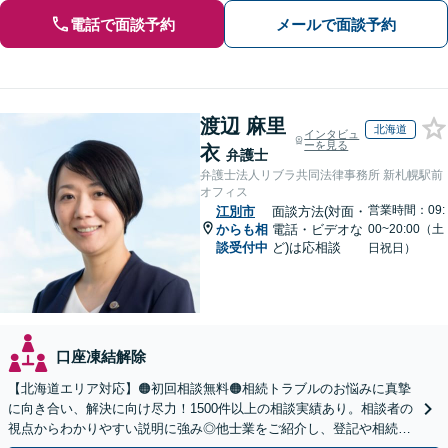
電話で面談予約
メールで面談予約
渡辺 麻里
北海道
インタビュ
ーを見る
衣
弁護士
弁護士法人リブラ共同法律事務所 新札幌駅前
オフィス
営業時間：09:
江別市
面談方法(対面・
からも相
電話・ビデオな
00~20:00（土
談受付中
ど)は応相談
日祝日）
口座凍結解除
【北海道エリア対応】🟠初回相談無料🟠相続トラブルのお悩みに真摯
に向き合い、解決に向け尽力！1500件以上の相談実績あり。相談者の
視点からわかりやすい説明に強み◎他士業をご紹介し、登記や相続税