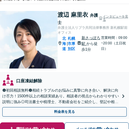
渡辺 麻里衣
弁護
インタビューを見
る
士
弁護士法人リブラ共同法律事務所 新札幌駅前
オフィス
新さっぽろ
営業時間：09:00
北
札幌
~20:00（土日祝
海
市厚
駅
から徒
|
道
別区
日）
歩1分
口座凍結解除
🟠初回相談無料🟠相続トラブルのお悩みに真摯に向き合い、解決に向
け尽力！1500件以上の相談実績あり。相談者の視点からわかりやすい
説明に強み◎司法書士や税理士、不動産会社をご紹介し、登記や相続
税の申告までワンストップで対応【夜間相談可】
料金表を見る