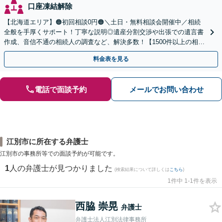
口座凍結解除
【北海道エリア】🟠初回相談0円🟠＼土日・無料相談会開催中／相続
全般を手厚くサポート！丁寧な説明◎遺産分割交渉や出張での遺言書
作成、音信不通の相続人の調査など、解決多数！【1500件以上の相談
実績あり】【分かりやすい料金体系】
料金表を見る
電話で面談予約
メールでお問い合わせ
江別市に所在する弁護士
江別市の事務所等での面談予約が可能です。
1
人の弁護士が見つかりました
(検索結果について詳しくは
こちら
)
1件中 1-1件を表示
西脇 崇晃
弁護士
弁護士法人江別法律事務所