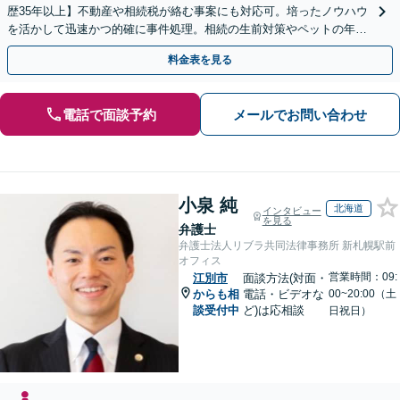
歴35年以上】不動産や相続税が絡む事案にも対応可。培ったノウハウ
を活かして迅速かつ的確に事件処理。相続の生前対策やペットの年金
システムもお任せ【完全個室】【自衛隊前駅8分】
料金表を見る
電話で面談予約
メールでお問い合わせ
小泉 純
北海道
インタビュー
を見る
弁護士
弁護士法人リブラ共同法律事務所 新札幌駅前
オフィス
営業時間：09:
江別市
面談方法(対面・
からも相
電話・ビデオな
00~20:00（土
談受付中
ど)は応相談
日祝日）