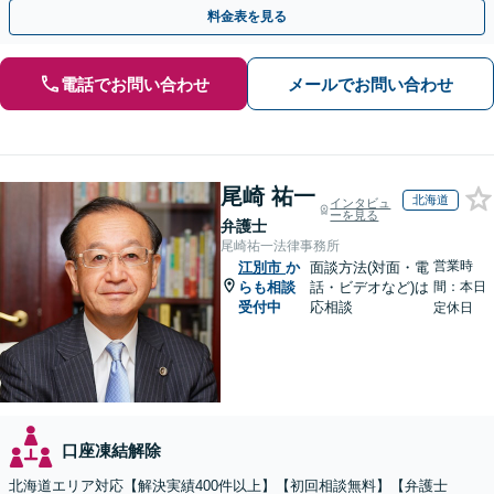
の申告までワンストップで対応【夜間相談可】
料金表を見る
電話でお問い合わせ
メールでお問い合わせ
尾崎 祐一
北海道
インタビュ
ーを見る
弁護士
尾崎祐一法律事務所
営業時
江別市
か
面談方法(対面・電
らも相談
話・ビデオなど)は
間：本日
受付中
応相談
定休日
口座凍結解除
北海道エリア対応【解決実績400件以上】【初回相談無料】【弁護士