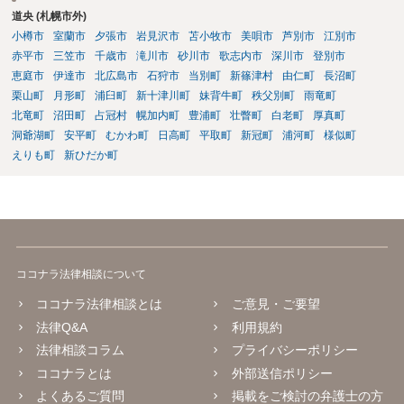
道央 (札幌市外)
小樽市
室蘭市
夕張市
岩見沢市
苫小牧市
美唄市
芦別市
江別市
赤平市
三笠市
千歳市
滝川市
砂川市
歌志内市
深川市
登別市
恵庭市
伊達市
北広島市
石狩市
当別町
新篠津村
由仁町
長沼町
栗山町
月形町
浦臼町
新十津川町
妹背牛町
秩父別町
雨竜町
北竜町
沼田町
占冠村
幌加内町
豊浦町
壮瞥町
白老町
厚真町
洞爺湖町
安平町
むかわ町
日高町
平取町
新冠町
浦河町
様似町
えりも町
新ひだか町
ココナラ法律相談について
ココナラ法律相談とは
ご意見・ご要望
法律Q&A
利用規約
法律相談コラム
プライバシーポリシー
ココナラとは
外部送信ポリシー
よくあるご質問
掲載をご検討の弁護士の方