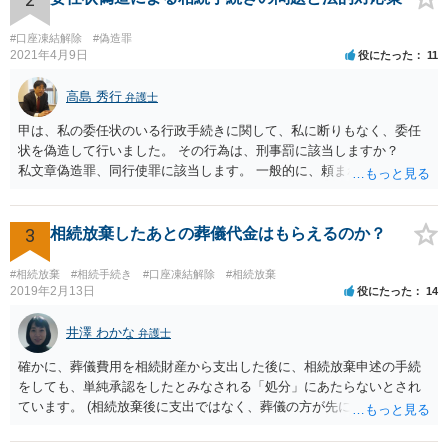
#口座凍結解除
#偽造罪
2021年4月9日
役にたった
11
高島 秀行
弁護士
甲は、私の委任状のいる行政手続きに関して、私に断りもなく、委任
状を偽造して行いました。 その行為は、刑事罰に該当しますか？
私文章偽造罪、同行使罪に該当します。 一般的に、頼まれた（委任さ
れた）人は、行政に提出する委任状の署名を偽造できるのでしょう
か？ 委任状を偽造して使用することはまでは依頼の範囲ではない
ので できないと思います。
3
相続放棄したあとの葬儀代金はもらえるのか？
#相続放棄
#相続手続き
#口座凍結解除
#相続放棄
2019年2月13日
役にたった
14
井澤 わかな
弁護士
確かに、葬儀費用を相続財産から支出した後に、相続放棄申述の手続
をしても、単純承認をしたとみなされる「処分」にあたらないとされ
ています。 (相続放棄後に支出ではなく、葬儀の方が先に来るのが通常
だと思いますので、葬儀→葬儀費用を相続財産から支出→相続放棄申
述の手続ということだと思いますが) ただ、葬儀費用ならいくらでもよ