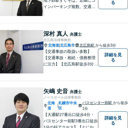
地下鉄駅すぐそば、近隣にコ
る
インパーキング複数。交通の
利便も良く、近隣の厚別区、
豊平区、清田区、北広島市、
恵庭市、千歳市、江別市から
もアクセス良好。相続、交通
深村 真人
弁護士
事故、離婚、債務整理など幅
北広島法律事務所
広く対応する４０代の経験豊
北海道
北広島市
北広島駅
から徒歩3分
|
富な弁護士です。
【交通事故の取扱い多数】
詳細を見
【交通事故・相続・債務整理
る
に注力】【北広島駅徒歩3分】
地元出身の弁護士がじっくり
耳を傾け、全力で取り組ませ
ていただきます。離婚、相
続、交通事故、労働、企業法
矢嶋 史音
弁護士
務など、多岐に渡る分野に精
ノースポール法律事務所
通しています。どうぞお気軽
バスセンター前駅
から徒歩
北海
札幌市中央
|
にご連絡ください。
道
区
1分
【大通駅27番出口徒歩4分・
詳細を見
バスセンター前駅3番出口徒歩
る
1分の好アクセス】【とにかく