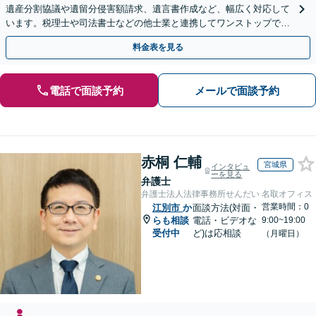
遺産分割協議や遺留分侵害額請求、遺言書作成など、幅広く対応して
います。税理士や司法書士などの他士業と連携してワンストップでの
解決が可能です。ぜひご相談ください。
料金表を見る
電話で面談予約
メールで面談予約
赤桐 仁輔
宮城県
インタビュ
ーを見る
弁護士
弁護士法人法律事務所せんだい 名取オフィス
営業時間：0
江別市
か
面談方法(対面・
らも相談
電話・ビデオな
9:00~19:00
受付中
ど)は応相談
（月曜日）