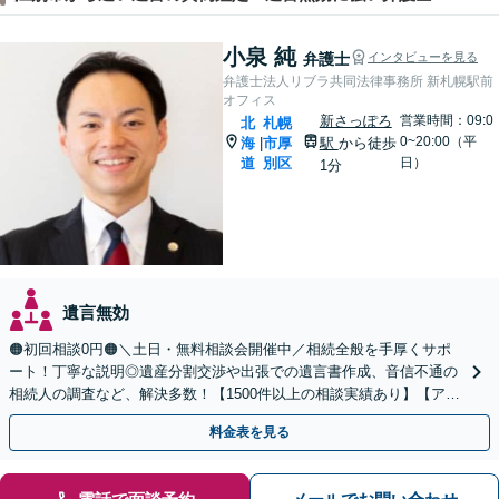
小泉 純
弁護士
インタビューを見る
弁護士法人リブラ共同法律事務所 新札幌駅前
オフィス
新さっぽろ
営業時間：09:0
北
札幌
0~20:00（平
海
市厚
駅
から徒歩
|
道
別区
日）
1分
遺言無効
🟠初回相談0円🟠＼土日・無料相談会開催中／相続全般を手厚くサポ
ート！丁寧な説明◎遺産分割交渉や出張での遺言書作成、音信不通の
相続人の調査など、解決多数！【1500件以上の相談実績あり】【アク
セス良好】【分かりやすい料金体系】
料金表を見る