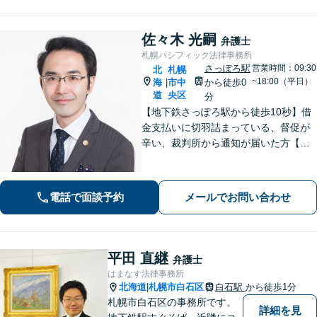
佐々木 光嗣
弁護士
札幌パシフィック法律事務所
さっぽろ駅
営業時間：09:30
北
札幌
~18:00（平日）
海
市中
から徒歩0
|
道
央区
分
【地下鉄さっぽろ駅から徒歩10秒】借
金支払いに切羽詰まっている、督促が
辛い、裁判所から通知が届いた方【相
談実績5000件以上】家や車を残した
い、家族に知られたくない場合もお任
せください。自己破産・個人再生・任
電話で面談予約
メールでお問い合わせ
意整理／法人破産いずれも対応
平田 直継
弁護士
はまなす法律事務所
北海道
札幌市白石区
白石駅
から徒歩1分
|
札幌市白石区の事務所です。
詳細を見