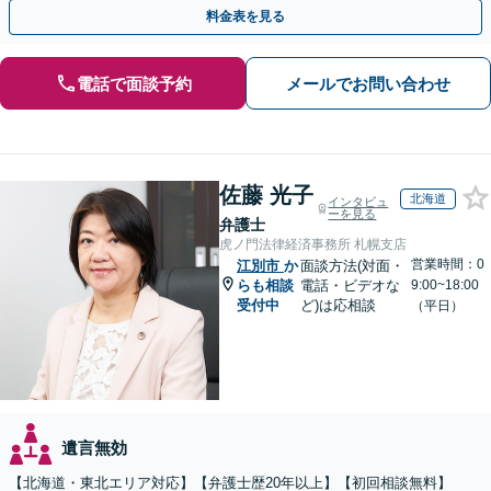
実績あり】【分かりやすい料金体系】
料金表を見る
電話で面談予約
メールでお問い合わせ
佐藤 光子
北海道
インタビュ
ーを見る
弁護士
虎ノ門法律経済事務所 札幌支店
営業時間：0
江別市
か
面談方法(対面・
らも相談
電話・ビデオな
9:00~18:00
受付中
ど)は応相談
（平日）
遺言無効
【北海道・東北エリア対応】【弁護士歴20年以上】【初回相談無料】