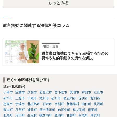
もっとみる
とも言えないのですが、遺言内容との関わりもあると思いますので、
弁護士に事情等を説明して個別に相談した方がよいように思います。
遺言無効に関連する法律相談コラム
相続・遺言
遺言書は無効にできる？主張するための
要件や法的手続きの流れを解説
近くの市区町村を選び直す
道央 (札幌市外)
小樽市
室蘭市
夕張市
岩見沢市
苫小牧市
美唄市
芦別市
江別市
赤平市
三笠市
千歳市
滝川市
砂川市
歌志内市
深川市
登別市
恵庭市
伊達市
北広島市
石狩市
当別町
新篠津村
由仁町
長沼町
栗山町
月形町
浦臼町
新十津川町
妹背牛町
秩父別町
雨竜町
北竜町
沼田町
占冠村
幌加内町
豊浦町
壮瞥町
白老町
厚真町