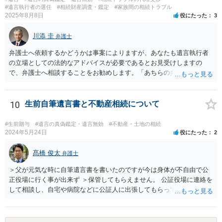
時効にかかります。また、相続開始から１０年が経過すると、認識の
#遺言執行者の選任
#相続財産調査・鑑定
#家族間の相続トラブル
有無にかかわらず行使できなくなります。 奥様がご両親の死亡を最近
2025年8月8日
役にたった
3
まで知らなかったのであれば、少なくとも「知った時から１年」の時
効がいつから進むかは慎重に検討する必要があります。ただし、死亡
川添 圭
弁護士
から３年が経過しているとのことですので、早急に戸籍、遺言の有
無、不動産登記、遺産分割協議書の有無を確認した方がよいでしょ
弁護士へ依頼するかどうかは事案によりますが、あなたも遺言執行者
う。特に、お姉様側だけで不動産名義を変更している場合、遺言があ
の立場としての法的なアドバイスが必要であるとお見受けしますの
ったのか、遺産分割協議書が作成されているのか、奥様の署名押印が
で、弁護士へ相談することをお勧めします。「あちらの弁護士」（元
あるのかが重要です。奥様が何も署名していないのであれば、遺留分
嫁と娘の弁護士のことでしょうか）へ聴いても、自分に有利な主張や
以前に、法定相続分や遺産分割未了の問題として整理すべき場合もあ
誘導しかしてこないと思います。
ります。 奥様において戸籍謄本、不動産登記簿、固定資産評価証明
10
生前自筆遺言書と不動産相続について
書、遺言書の有無等を確認し、弁護士に個別に相談した方がよいと思
われます。
#生前贈与
#遺言の真偽鑑定・遺言無効
#不動産・土地の相続
2024年5月24日
役にたった
2
髙橋 俊太
弁護士
＞父が元気な時に自筆遺言書を書いたのですが今は身体が不自由で公
正役場に行く事が出来ず ＞保管してもらえません。 公証役場に連絡を
して相談し、自宅や病院などに公証人に出張してもらって公正証書を
作成するという方法もあります。また、相談して証人を用意してもら
うことも可能です。 ＞不動産名義を父から母に名義変更しておいた方
がいいのではと考えていますがどう思いますか？ 詳細が不明であり何