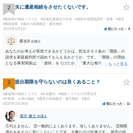
月に携帯が新しくなった母からの第一声は「ここにいたら殺される」
「面会に来てくれ」で、長男に聞くと「面会は出来ない。俺は携帯電
2
夫に遺産相続をさせたくないです。
話の使い方を教える為に会っている」「母の話は聞かなくて良い」と
電話が切れました。その後の電話でも「食事に毒が入っている」「体
#家族間の相続トラブル
#自筆証書遺言の作成
#遺留分侵害額請求・放棄
#遺言
にチップが埋められている」等、おかしかったです。 当時の診療記
#相続放棄
#遺言の真偽鑑定・遺言無効
2022年3月1日
役にたった
8
録、介護認定の資料、介護記録を取得して 弁護士に面談で相談された
方がよいと思います。
匿名B
弁護士
あなたのお考えが実現できるかどうかは、民法８９２条の「廃除」の
請求を家庭裁判所で認めてもらえるかどうか、です。「廃除」の理由
となる事実関係は、「虐待」をうけたか、「重大な侮辱」を受けた
か、推定相続人たる夫に「その他著しい非行」があったか否かです。
「廃除」は遺言でも可能です（民法８９３条）。 弁護士に具体的な事
情を話して相談して、「廃除」が可能か、実際に法律相談を受けるこ
3
提出期限を守らないのは良くあること？
とをお勧めします。
#家族間の相続トラブル
#生前贈与
#相続トラブルの代理交渉
#不動産・土地の相続
#遺言の真偽鑑定・遺言無効
#遺言
2025年3月26日
役にたった
11
鬼沢 健士
弁護士
①与えません。 ②一般的によくあります。珍しくありません。 ③期限
遅れをあまりに気にしないことです。大事なのは中身です。 相手の提