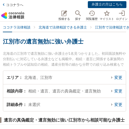
弁護士の方はこちら
ココナラへ
投稿する
探す
閲覧履歴
マイリスト
ログイン
ココナラ法律相談
北海道で法律相談できる弁護士
江別市で法律相談で
江別市の遺言無効に強い弁護士
北海道の江別市で遺言無効に強い弁護士が1名見つかりました。初回面談無料や
分割払いに対応している弁護士なども掲載中。相続・遺言に関係する家族間の
相続トラブルや認知症の相続、遺産分割等の細かな分野での絞り込み検索もで
き便利です。特に弁護士法人江別法律事務所の西脇 崇晃弁護士のプロフィール
情報や弁護士費用、強みなどが注目されています。『江別市で土日や夜間に発
エリア
北海道、江別市
変更
生した遺言無効のトラブルを今すぐに弁護士に相談したい』『遺言無効のトラ
ブル解決の実績豊富な近くの弁護士を検索したい』『初回相談無料で遺言無効
相談内容
相続・遺言、遺言の真偽鑑定・遺言無効
変更
を法律相談できる江別市内の弁護士に相談予約したい』などでお困りの相談者
さんにおすすめです。
詳細条件
未選択
変更
遺言の真偽鑑定・遺言無効に強い江別市から相談可能な弁護士