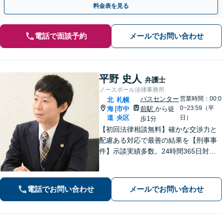
料金表を見る
電話で面談予約
メールでお問い合わせ
平野 史人
弁護士
ノースポール法律事務所
バスセンター
営業時間：00:0
北
札幌
0~23:59（平
海
市中
前駅
から徒
|
道
央区
日）
歩1分
【初回法律相談無料】確かな交渉力と
配慮ある対応で最善の結果を【刑事事
件】示談実績多数。24時間365日対応
で身柄解放・不起訴を目指します【交
通事故】保険会社顧問事務所での勤務
経験あり。【バスセンター前駅3番出口
電話でお問い合わせ
メールでお問い合わせ
徒歩1分】