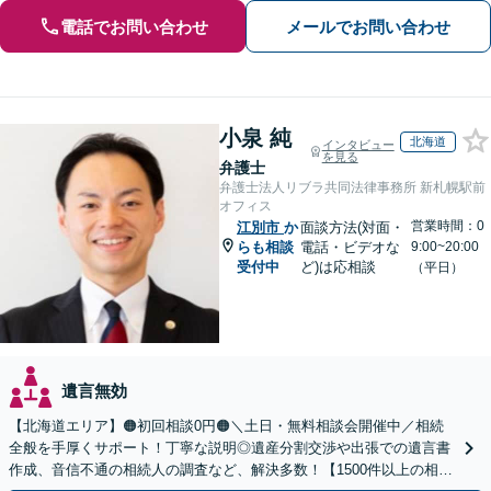
電話でお問い合わせ
メールでお問い合わせ
小泉 純
北海道
インタビュー
を見る
弁護士
弁護士法人リブラ共同法律事務所 新札幌駅前
オフィス
営業時間：0
江別市
か
面談方法(対面・
らも相談
電話・ビデオな
9:00~20:00
受付中
ど)は応相談
（平日）
遺言無効
【北海道エリア】🟠初回相談0円🟠＼土日・無料相談会開催中／相続
全般を手厚くサポート！丁寧な説明◎遺産分割交渉や出張での遺言書
作成、音信不通の相続人の調査など、解決多数！【1500件以上の相談