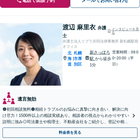
電話で面談予約
メールでお問い合わせ
渡辺 麻里衣
弁護
インタビューを見
る
士
弁護士法人リブラ共同法律事務所 新札幌駅前
オフィス
新さっぽろ
営業時間：09:0
北
札幌
0~20:00（平
海
市厚
駅
から徒歩
|
道
別区
日）
1分
遺言無効
🟠初回相談無料🟠相続トラブルのお悩みに真摯に向き合い、解決に向
け尽力！1500件以上の相談実績あり。相談者の視点からわかりやすい
説明に強み◎司法書士や税理士、不動産会社をご紹介し、登記や相続
税の申告までワンストップで対応【夜間相談可】
料金表を見る