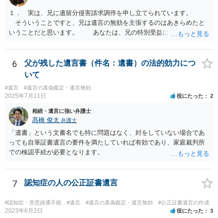
１． 実は、兄に遺留分侵害請求調停を申し立てられています。
そういうことですと、兄は遺言の無効を主張するのはあきらめたと
いうことだと思います。 あなたは、兄の特別受益について立証し
て、遺留分の問題を解決すればよいと思います。 弁護士に面談で
詳しい事情を話して相談された方がよいと思います。
6
父が残した遺言書（件名：遺書）の法的効力につ
いて
#遺言
#遺言の真偽鑑定・遺言無効
2025年7月11日
役にたった
2
相続・遺言に強い弁護士
髙橋 俊太
弁護士
「遺書」という文書名でも特に問題はなく、封をしていない場合であ
っても自筆証書遺言の要件を満たしていれば有効であり、家庭裁判所
での検認手続が必要となります。
7
認知症の人の公正証書遺言
#認知症・意思疎通不能
#遺言
#遺言の真偽鑑定・遺言無効
#公正証書遺言の作成
2023年6月2日
役にたった
3