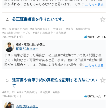
出が遅れることもあるんじゃないかと思います。 それでもあなた有利
にはなりません。
4
公正証書遺言を作りたいです。
#公正証書遺言の作成
#遺言の書き直し・やり直し
#遺言
#相続税対策
#家族間の相続トラブル
#遺言の真偽鑑定・遺言無効
2022年6月17日
役にたった
5
相続・遺言に強い弁護士
尾畠 弘典
弁護士
テスト結果が悪かった場合は、公正証書の効力について後々問題が生
じる（無効など）可能性があると思います。 他に公正証書の効力に問
題が出る場合としては、強迫により作成された場合、錯誤（勘違い）
の場合などがあります。 遺言の対象となる財産の多寡などにもよりま
すが、弁護士に作成を依頼する場合は、１０～数十万円程度になるケ
ースが多いと思います。 報酬体系は、弁護士ごとに異なりますので一
5
遺言書や自筆手紙の真正性を証明する方法につい
律の基準はありません。
て
#遺産分割
#遺言の真偽鑑定・遺言無効
#調停
2024年7月2日
役にたった
2
高島 秀行
弁護士