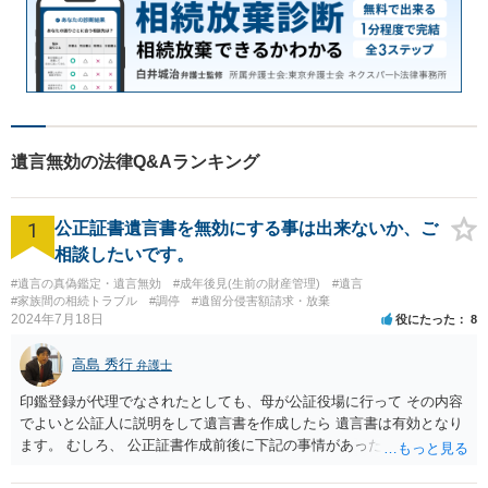
遺言無効の法律Q&Aランキング
1
公正証書遺言書を無効にする事は出来ないか、ご
相談したいです。
#遺言の真偽鑑定・遺言無効
#成年後見(生前の財産管理)
#遺言
#家族間の相続トラブル
#調停
#遺留分侵害額請求・放棄
2024年7月18日
役にたった
8
高島 秀行
弁護士
印鑑登録が代理でなされたとしても、母が公証役場に行って その内容
でよいと公証人に説明をして遺言書を作成したら 遺言書は有効となり
ます。 むしろ、 公正証書作成前後に下記の事情があったことが証明で
きれば判断能力がなく 無効だったと主張することが可能です。 翌年1