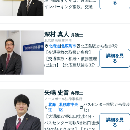
地下鉄駅すぐそば、近隣にコ
る
インパーキング複数。交通の
利便も良く、近隣の厚別区、
豊平区、清田区、北広島市、
恵庭市、千歳市、江別市から
もアクセス良好。相続、交通
深村 真人
弁護士
事故、離婚、債務整理など幅
北広島法律事務所
広く対応する４０代の経験豊
北海道
北広島市
北広島駅
から徒歩3分
|
富な弁護士です。
【交通事故の取扱い多数】
詳細を見
【交通事故・相続・債務整理
る
に注力】【北広島駅徒歩3分】
地元出身の弁護士がじっくり
耳を傾け、全力で取り組ませ
ていただきます。離婚、相
続、交通事故、労働、企業法
矢嶋 史音
弁護士
務など、多岐に渡る分野に精
ノースポール法律事務所
通しています。どうぞお気軽
バスセンター前駅
から徒歩
北海
札幌市中央
|
にご連絡ください。
道
区
1分
【大通駅27番出口徒歩4分・
詳細を見
バスセンター前駅3番出口徒歩
る
1分の好アクセス】【とにかく