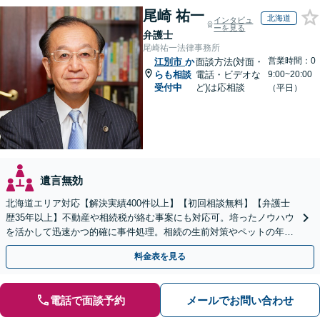
尾崎 祐一
北海道
インタビュ
ーを見る
弁護士
尾崎祐一法律事務所
営業時間：0
江別市
か
面談方法(対面・
らも相談
電話・ビデオな
9:00~20:00
受付中
ど)は応相談
（平日）
遺言無効
北海道エリア対応【解決実績400件以上】【初回相談無料】【弁護士
歴35年以上】不動産や相続税が絡む事案にも対応可。培ったノウハウ
を活かして迅速かつ的確に事件処理。相続の生前対策やペットの年金
システムもお任せ【完全個室】【自衛隊前駅8分】
料金表を見る
電話で面談予約
メールでお問い合わせ