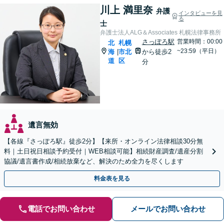
川上 満里奈
弁護
インタビューを見
る
士
弁護士法人ALG＆Associates 札幌法律事務所
さっぽろ駅
営業時間：00:00
北
札幌
~23:59（平日）
海
市北
から徒歩2
|
道
区
分
遺言無効
【各線『さっぽろ駅』徒歩2分】【来所・オンライン法律相談30分無
料｜土日祝日相談予約受付｜WEB相談可能】相続財産調査/遺産分割
協議/遺言書作成/相続放棄など、解決のため全力を尽くします
料金表を見る
電話でお問い合わせ
メールでお問い合わせ