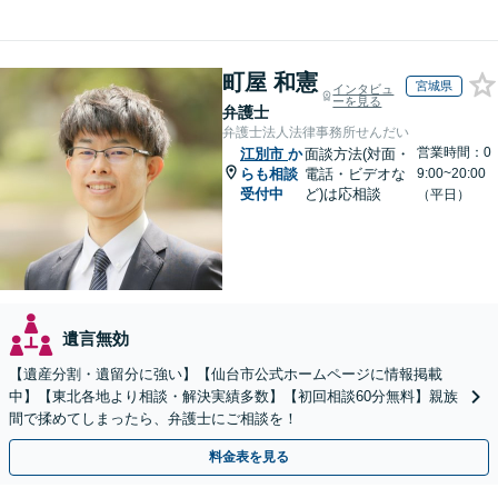
町屋 和憲
宮城県
インタビュ
ーを見る
弁護士
弁護士法人法律事務所せんだい
営業時間：0
江別市
か
面談方法(対面・
らも相談
電話・ビデオな
9:00~20:00
受付中
ど)は応相談
（平日）
遺言無効
【遺産分割・遺留分に強い】【仙台市公式ホームページに情報掲載
中】【東北各地より相談・解決実績多数】【初回相談60分無料】親族
間で揉めてしまったら、弁護士にご相談を！
料金表を見る