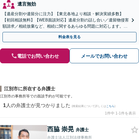
遺言無効
【遺産分割や遺留分に注力】【東北各地より相談・解決実績多数】
【初回相談無料】【WEB面談対応】遺産分割の話し合い／遺留物侵害
額請求／相続放棄など、相続に関するあらゆる問題に対応します。ご
事情やご意向を丁寧にお聞きし、有利な解決を目指します
料金表を見る
電話でお問い合わせ
メールでお問い合わせ
江別市に所在する弁護士
江別市の事務所等での面談予約が可能です。
1
人の弁護士が見つかりました
(検索結果について詳しくは
こちら
)
1件中 1-1件を表示
西脇 崇晃
弁護士
弁護士法人江別法律事務所