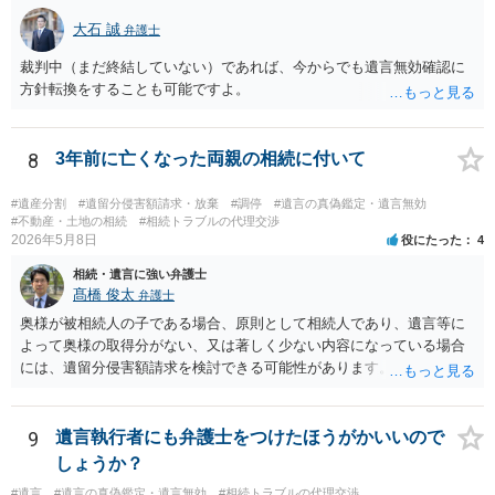
大石 誠
弁護士
裁判中（まだ終結していない）であれば、今からでも遺言無効確認に
方針転換をすることも可能ですよ。
8
3年前に亡くなった両親の相続に付いて
#遺産分割
#遺留分侵害額請求・放棄
#調停
#遺言の真偽鑑定・遺言無効
#不動産・土地の相続
#相続トラブルの代理交渉
2026年5月8日
役にたった
4
相続・遺言に強い弁護士
髙橋 俊太
弁護士
奥様が被相続人の子である場合、原則として相続人であり、遺言等に
よって奥様の取得分がない、又は著しく少ない内容になっている場合
には、遺留分侵害額請求を検討できる可能性があります。ただし、
「相続は３年以内」という説明は、遺留分そのものではなく、相続登
記の義務化に関する説明と混同されている可能性があります。相続登
記については、不動産を相続で取得したことを知った日から３年以内
9
遺言執行者にも弁護士をつけたほうがかいいので
に申請する義務があります。一方、遺留分侵害額請求は、相続開始お
しょうか？
よび遺留分を侵害する贈与・遺贈があったことを知った時から１年で
#遺言
#遺言の真偽鑑定・遺言無効
#相続トラブルの代理交渉