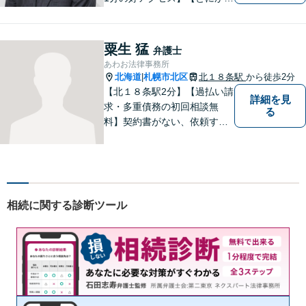
説明のわかりやすさに自信あ
り】【相談だけでお悩みを解
決することもよくあります】
粟生 猛
弁護士
法律だけにとらわれず、依頼
あわお法律事務所
者にとってベストな解決方法
北海道
札幌市北区
北１８条駅
から徒歩2分
|
を一緒に考えていきます。
【北１８条駅2分】【過払い請
詳細を見
求・多重債務の初回相談無
る
料】契約書がない、依頼する
資金がない、多重債務・過払
い請求はおまかせください。
トラブルが起きてから法律を
確認するのではすでに手遅れ
です。役員様のみならず、現
相続に関する診断ツール
場のスタッフ様も法律知識が
仕事を守ります。