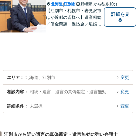
北海道
江別市
野幌駅
から徒歩10分
|
【江別市・札幌市・岩見沢市
詳細を見
ほか近郊の皆様へ】遺産相続
る
／借金問題・過払金／離婚／
不貞慰謝料／交通事故／刑事
事件など、個人のお悩みから
事業・会社関係のご相談まで
気軽にお問い合わせ下さい。
エリア
北海道、江別市
変更
相談内容
相続・遺言、遺言の真偽鑑定・遺言無効
変更
詳細条件
未選択
変更
江別市から近い遺言の真偽鑑定・遺言無効に強い弁護士