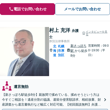
電話でお問い合わせ
メールでお問い合わせ
村上 充洋
弁護
インタビューを見
る
士
厚別法律事務所
新さっぽろ
営業時間：09:0
北
札幌
0~19:00（平
海
市厚
駅
から徒歩
|
道
別区
日）
8分
遺言無効
【新さっぽろ駅徒歩8分】親族間で揉めている、揉めそうという方は
今すぐご相談を！遺産分割の協議、遺留分侵害額請求、相続放棄、財
産調査から遺言書執行など幅広く対応可能。【初回面談無料】弁護士
が窓口になりストレス軽減！