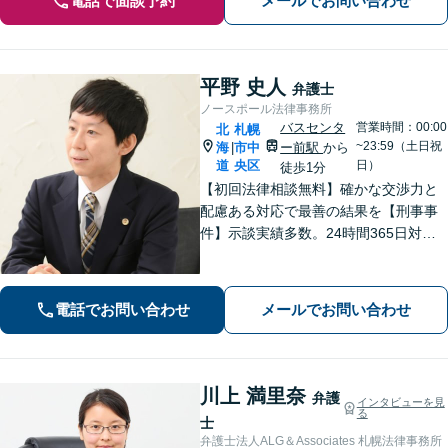
電話で面談予約
メールでお問い合わせ
平野 史人
弁護士
ノースポール法律事務所
バスセンタ
営業時間：00:00
北
札幌
~23:59（土日祝
海
市中
ー前駅
から
|
道
央区
日）
徒歩1分
【初回法律相談無料】確かな交渉力と
配慮ある対応で最善の結果を【刑事事
件】示談実績多数。24時間365日対応
で身柄解放・不起訴を目指します【交
通事故】保険会社顧問事務所での勤務
経験あり。【バスセンター前駅3番出口
電話でお問い合わせ
メールでお問い合わせ
徒歩1分】
川上 満里奈
弁護
インタビューを見
る
士
弁護士法人ALG＆Associates 札幌法律事務所