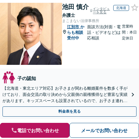
池田 慎介
北海道
インタビュ
ーを見る
弁護士
まこまない法律事務所
営業時
江別市
か
面談方法(対面・電
らも相談
話・ビデオなど)は
間：本日
受付中
応相談
定休日
子の認知
【北海道・東北エリア対応】お子さまが関わる離婚案件を数多く手が
けており、面会交流の取り決めから父親側の親権獲得など豊富な実績
があります。キッズスペースも設置されているので、お子さま連れの
方も安心してご相談ください【WEB面談対応】
料金表を見る
電話でお問い合わせ
メールでお問い合わせ