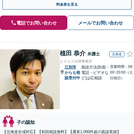
手金の返還保証もありますので安心してご相談ください。
料金表を見る
電話でお問い合わせ
メールでお問い合わせ
植田 恭介
弁護士
北海道
エクエス法律事務所
営業時間：09:
江別市
面談方法(対面・
からも相
電話・ビデオな
00~20:00（土
談受付中
ど)は応相談
日祝日）
子の認知
【北海道全域対応】【初回相談無料】【通算1,000件超の面談実績】