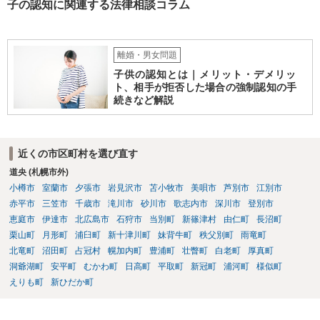
子の認知に関連する法律相談コラム
離婚・男女問題
子供の認知とは｜メリット・デメリッ
ト、相手が拒否した場合の強制認知の手
続きなど解説
近くの市区町村を選び直す
道央 (札幌市外)
小樽市
室蘭市
夕張市
岩見沢市
苫小牧市
美唄市
芦別市
江別市
赤平市
三笠市
千歳市
滝川市
砂川市
歌志内市
深川市
登別市
恵庭市
伊達市
北広島市
石狩市
当別町
新篠津村
由仁町
長沼町
栗山町
月形町
浦臼町
新十津川町
妹背牛町
秩父別町
雨竜町
北竜町
沼田町
占冠村
幌加内町
豊浦町
壮瞥町
白老町
厚真町
洞爺湖町
安平町
むかわ町
日高町
平取町
新冠町
浦河町
様似町
えりも町
新ひだか町