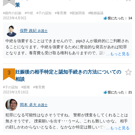
策
#婚外の妊娠
#中絶
#子の認知
#養育費
#親族関係
#離婚協議
2023年4月9日
役にたった
14
俣野 政紀
弁護士
中絶を強要することはできませんので、pipiさんが最終的にご判断され
ることになります。中絶を強要するために脅迫的な発言があれば犯罪
となります。養育費も受け取る権利もありますので、認知等につきお
相手がきちんと対応しないのであれば弁護士にご相談されることをお
勧めします。
3
妊娠後の相手特定と認知手続きの方法についての
相談
#子の認知
#親権
#養育費
2023年3月16日
役にたった
21
岡本 卓大
弁護士
犯罪になる可能性はなさそうですね。 警察が捜査をしてくれることは
無さそうです。 捜索願いを出す･･･うーん、これも難しいかな。 相手
の顔しかわからないとなると、なかなか特定は難しいですね。 お役に
立てず、すみません。