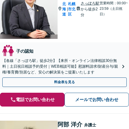
さっぽろ駅
営業時間：00:00~
北
札幌
23:59（土日祝
海
市北
から徒歩2
|
道
区
日）
分
子の認知
【各線「さっぽろ駅」徒歩2分】【来所・オンライン法律相談30分無
料｜土日祝日相談予約受付｜WEB相談可能】慰謝料請求/財産分与/親
権/養育費/別居など、安心の解決策をご提案いたします
料金表を見る
電話でお問い合わせ
メールでお問い合わせ
阿部 洋介
弁護士