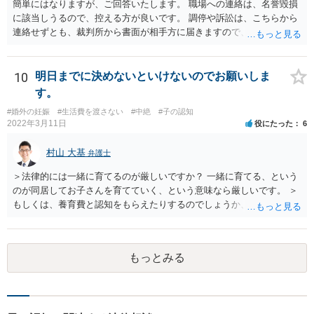
簡単にはなりますが、ご回答いたします。 職場への連絡は、名誉毀損
に該当しうるので、控える方が良いです。 調停や訴訟は、こちらから
連絡せずとも、裁判所から書面が相手方に届きますので、連絡不要で
す。 ご要望は認知や養育費の請求でしょうか？ 任意に応じてもらえな
いのであれば、調停や訴訟をするしかないかと思います。
10
明日までに決めないといけないのでお願いしま
す。
#婚外の妊娠
#生活費を渡さない
#中絶
#子の認知
2022年3月11日
役にたった
6
村山 大基
弁護士
＞法律的には一緒に育てるのが厳しいですか？ 一緒に育てる、という
のが同居してお子さんを育てていく、という意味なら厳しいです。 ＞
もしくは、養育費と認知をもらえたりするのでしょうか、 相手が認知
を拒む場合、調停や裁判などの手続きで認知を求める必要がありま
す。 また、認知されたことを前提に、父親として子を養う義務があり
ますので、 養育費を請求できます。 ただ、極端な話相手に収入がなか
もっとみる
ったり、行方不明だったりすると、実際上の回収が難しい可能性はあ
ります。