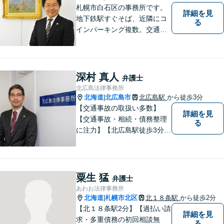
札幌市白石区の事務所です。
詳細を見
地下鉄駅すぐそば、近隣にコ
る
インパーキング複数。交通の
利便も良く、近隣の厚別区、
豊平区、清田区、北広島市、
恵庭市、千歳市、江別市から
もアクセス良好。相続、交通
深村 真人
弁護士
事故、離婚、債務整理など幅
北広島法律事務所
広く対応する４０代の経験豊
北海道
北広島市
北広島駅
から徒歩3分
|
富な弁護士です。
【交通事故の取扱い多数】
詳細を見
【交通事故・相続・債務整理
る
に注力】【北広島駅徒歩3分】
地元出身の弁護士がじっくり
耳を傾け、全力で取り組ませ
ていただきます。離婚、相
続、交通事故、労働、企業法
粟生 猛
弁護士
務など、多岐に渡る分野に精
あわお法律事務所
通しています。どうぞお気軽
北海道
札幌市北区
北１８条駅
から徒歩2分
|
にご連絡ください。
【北１８条駅2分】【過払い請
詳細を見
求・多重債務の初回相談無
る