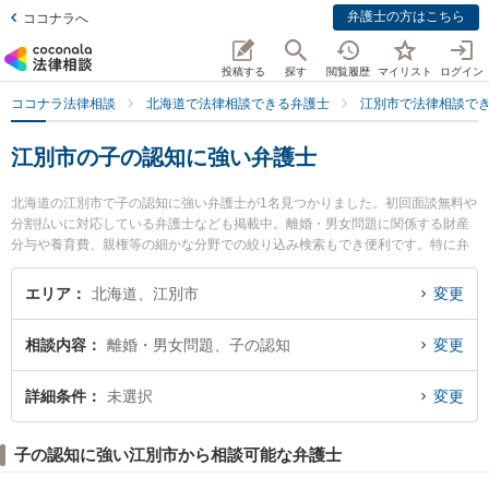
弁護士の方はこちら
ココナラへ
投稿する
探す
閲覧履歴
マイリスト
ログイン
ココナラ法律相談
北海道で法律相談できる弁護士
江別市で法律相談で
江別市の子の認知に強い弁護士
北海道の江別市で子の認知に強い弁護士が1名見つかりました。初回面談無料や
分割払いに対応している弁護士なども掲載中。離婚・男女問題に関係する財産
分与や養育費、親権等の細かな分野での絞り込み検索もでき便利です。特に弁
護士法人江別法律事務所の西脇 崇晃弁護士のプロフィール情報や弁護士費用、
強みなどが注目されています。『江別市で土日や夜間に発生した子の認知のト
エリア
北海道、江別市
変更
ラブルを今すぐに弁護士に相談したい』『子の認知のトラブル解決の実績豊富
な近くの弁護士を検索したい』『初回相談無料で子の認知を法律相談できる江
相談内容
離婚・男女問題、子の認知
変更
別市内の弁護士に相談予約したい』などでお困りの相談者さんにおすすめで
す。
詳細条件
未選択
変更
子の認知に強い江別市から相談可能な弁護士