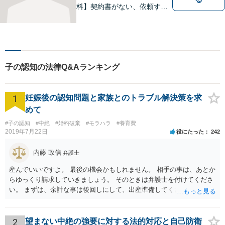
料】契約書がない、依頼する
資金がない、多重債務・過払
い請求はおまかせください。
トラブルが起きてから法律を
確認するのではすでに手遅れ
です。役員様のみならず、現
子の認知の法律Q&Aランキング
場のスタッフ様も法律知識が
仕事を守ります。
1
妊娠後の認知問題と家族とのトラブル解決策を求
めて
#子の認知
#中絶
#婚約破棄
#モラハラ
#養育費
2019年7月22日
役にたった
242
内藤 政信
弁護士
産んでいいですよ。 最後の機会かもしれません。 相手の事は、あとか
らゆっくり請求していきましょう。 そのときは弁護士を付けてくださ
い。 まずは、余計な事は後回しにして、出産準備してください。
2
望まない中絶の強要に対する法的対応と自己防衛