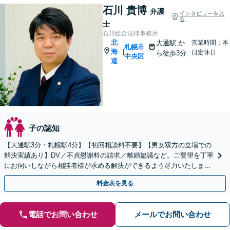
石川 貴博
弁護
インタビューを見
る
士
石川総合法律事務所
北
大通駅
か
営業時間：本
札幌市
海
|
日定休日
ら徒歩3分
中央区
道
子の認知
【大通駅3分・札幌駅4分】【初回相談料不要】【男女双方の立場での
解決実績あり】DV／不貞慰謝料の請求／離婚協議など。ご要望を丁寧
にお伺いしながら相談者様が求める解決ができるよう尽力いたしま
す。財産分与が絡むような複雑な案件もお任せください。
料金表を見る
電話でお問い合わせ
メールでお問い合わせ