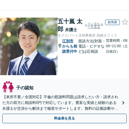
五十嵐 太
群馬県
インタビュ
ーを見る
郎
弁護士
ネクスパート法律事務所 高崎オフィス
営業時間：09:
江別市
面談方法(対面・
からも相
電話・ビデオな
00~21:00（土
談受付中
ど)は応相談
日祝日）
子の認知
【来所不要／全国対応】不倫の慰謝料問題は請求したい方・請求され
た方の双方に相談料0円で対応しています。豊富な実績と経験のある
弁護士が交渉から解決まで徹底サポートします。無料の証拠診断や着
手金の返還保証もありますので安心してご相談ください。
料金表を見る