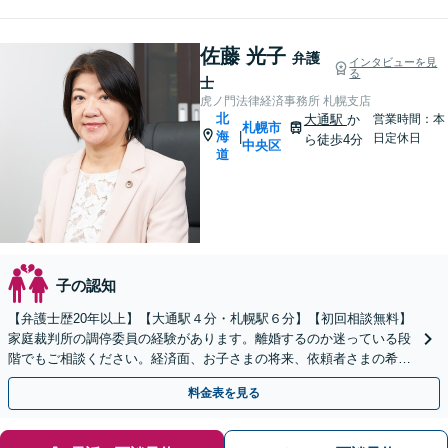
佐藤 光子
弁護
インタビューを見
る
士
虎ノ門法律経済事務所 札幌支店
北
大通駅
か
営業時間：本
札幌市
海
|
日定休日
ら徒歩4分
中央区
道
子の認知
【弁護士歴20年以上】【大通駅４分・札幌駅６分】【初回相談無料】
家庭裁判所の調停委員の経験があります。離婚するのか迷っている段
階でもご相談ください。経済面、お子さまの将来、依頼者さまの希望
を考慮した最善の解決策をご提案します。
料金表を見る