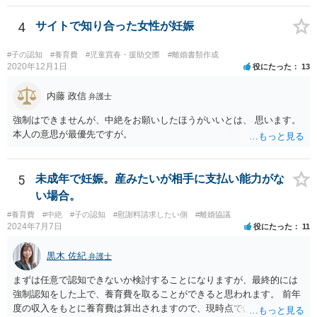
4
サイトで知り合った女性が妊娠
#子の認知
#養育費
#児童買春・援助交際
#離婚書類作成
2020年12月1日
役にたった
13
内藤 政信
弁護士
強制はできませんが、中絶をお願いしたほうがいいとは、 思います。
本人の意思が最優先ですが。
5
未成年で妊娠。産みたいが相手に支払い能力がな
い場合。
#養育費
#中絶
#子の認知
#慰謝料請求したい側
#離婚協議
2024年7月7日
役にたった
11
黒木 佐紀
弁護士
まずは任意で認知できないか検討することになりますが、最終的には
強制認知をした上で、養育費を取ることができると思われます。 前年
度の収入をもとに養育費は算出されますので、現時点では少額しか取