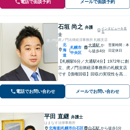
電話で面談予約
メールで面談予約
石垣 尚之
弁護
インタビューを見
る
士
虎ノ門法律経済事務所 札幌支店
北
大通駅
か
営業時間：本
札幌市
海
|
日定休日
ら徒歩4分
中央区
道
【札幌駅6分／大通駅4分】1972年に創
立、虎ノ門法律経済事務所の札幌支店
です【債権回収】回収の実現性を高め
るために、的確かつ迅速な対応を心が
けます【労働・雇用】労使双方の対応
電話でお問い合わせ
メールでお問い合わせ
経験を活かし、相談者さまのご要望に
沿った解決策をご提案いたします
平田 直継
弁護士
はまなす法律事務所
北海道
札幌市白石区
白石駅
から徒歩1分
|