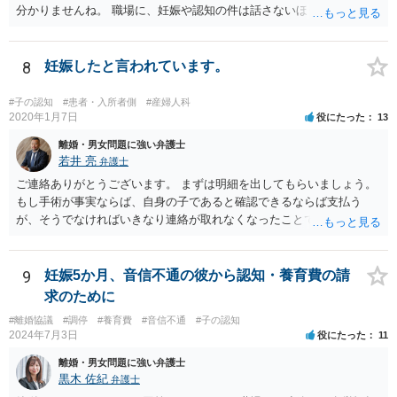
分かりませんね。 職場に、妊娠や認知の件は話さないほうがよいと思
います。 それとも弁護士を通すべきなのでしょうか？ 相談者で対応が
難しいと思われれば、弁護士に入ってもらうことも検討されてくださ
い。 一度、お近くの弁護士に相談されてみてもよいと思います。
8
妊娠したと言われています。
#子の認知
#患者・入所者側
#産婦人科
2020年1月7日
役にたった
13
離婚・男女問題に強い弁護士
若井 亮
弁護士
ご連絡ありがとうございます。 まずは明細を出してもらいましょう。
もし手術が事実ならば、自身の子であると確認できるならば支払う
が、そうでなければいきなり連絡が取れなくなったことで不信感もあ
るし、自身の子であるか疑問に残る点もあるので、支払えないと回答
してはいかがでしょうか。 代理人となる場合ですが、事務所ごとにま
ちまちです。 弊所の場合、交渉をお受けするとなると20万円くらいが
9
妊娠5か月、音信不通の彼から認知・養育費の請
多いかと思います。
求のために
#離婚協議
#調停
#養育費
#音信不通
#子の認知
2024年7月3日
役にたった
11
離婚・男女問題に強い弁護士
黒木 佐紀
弁護士