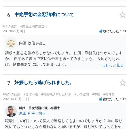
れないとしても、相手が大学を卒業して就職したら、そこで再度、養
育費の増額調停を起こすこともできます。 仮に中絶する場合でも、相
手方が妊娠について話し合いをしっかりしてくれない場合には、慰謝
6
中絶手術の金額請求について
料請求などもできる可能性があります。 いずれにせよ、親御さんとの
関わりが不可欠となると思われますので、一度話し合った上で、法律
#子の認知
#内容証明作成送付
事務所へ早めのご相談をされたほうがよろしいかと思います。
2019年9月8日
役にたった
11
内藤 政信
弁護士
請求の意思を強めるしかないでしょう。 住所、勤務先はつかんでます
か。 自宅あて書面で支払催告書を送ってみましょう。 反応がなけれ
ば、勤務先あてに出してみましょう。
7
妊娠したら逃げられました。
#婚外の妊娠
#音信不通
#慰謝料請求したい側
#子の認知
#中絶
#養育費
2021年12月11日
役にたった
12
離婚・男女問題に強い弁護士
原田 和幸
弁護士
職場にこの件について個人で連絡してもよいのでしょうか？ 単に取り
次いでもらうだけなら構わないと思いますが、取り次いでもらえるか