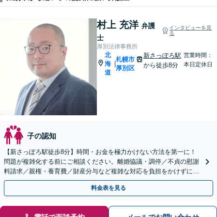
村上 充洋
弁護
インタビューを見
る
士
厚別法律事務所
北
新さっぽろ駅
営業時間：
札幌市
海
|
本日定休日
から徒歩8分
厚別区
道
子の認知
【新さっぽろ駅徒歩8分】時間・お金を極力かけない方法を第一に！
問題が複雑化する前にご相談ください。離婚協議・調停／不貞の慰謝
料請求／親権・養育費／財産分与など複雑な対応を負担をかけずに。
【初回面談無料】【完全個室・子連れ相談可】
料金表を見る