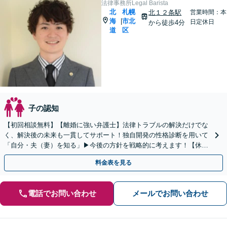
法律事務所Legal Barista
北
札幌
北１２条駅
営業時間：本
海
市北
|
日定休日
から徒歩4分
道
区
子の認知
【初回相談無料】【離婚に強い弁護士】法律トラブルの解決だけでな
く、解決後の未来も一貫してサポート！独自開発の性格診断を用いて
「自分・夫（妻）を知る」▶︎今後の方針を戦略的に考えます！【休
日・夜間対応】【オンライン相談OK】【札幌駅5分】
料金表を見る
電話でお問い合わせ
メールでお問い合わせ