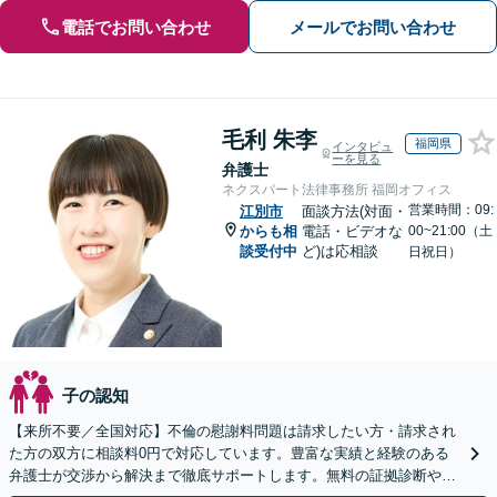
電話でお問い合わせ
メールでお問い合わせ
毛利 朱李
福岡県
インタビュ
ーを見る
弁護士
ネクスパート法律事務所 福岡オフィス
営業時間：09:
江別市
面談方法(対面・
からも相
電話・ビデオな
00~21:00（土
談受付中
ど)は応相談
日祝日）
子の認知
【来所不要／全国対応】不倫の慰謝料問題は請求したい方・請求され
た方の双方に相談料0円で対応しています。豊富な実績と経験のある
弁護士が交渉から解決まで徹底サポートします。無料の証拠診断や着