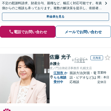
不定の慰謝料請求、財産分与、親権など、幅広く対応可能です。有責
側からのご相談も承っております。複数の解決策を提示し、依頼者さ
まが納得されるゴールを目指して尽力いたします。
料金表を見る
電話でお問い合わせ
メールでお問い合わせ
佐藤 光子
北海道
インタビュ
ーを見る
弁護士
虎ノ門法律経済事務所 札幌支店
営業時
江別市
か
面談方法(対面・電
らも相談
話・ビデオなど)は
間：本日
受付中
応相談
定休日