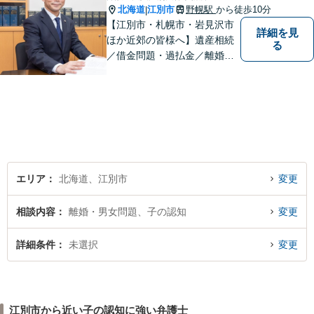
北海道
江別市
野幌駅
から徒歩10分
|
【江別市・札幌市・岩見沢市
詳細を見
ほか近郊の皆様へ】遺産相続
る
／借金問題・過払金／離婚／
不貞慰謝料／交通事故／刑事
事件など、個人のお悩みから
事業・会社関係のご相談まで
気軽にお問い合わせ下さい。
エリア
北海道、江別市
変更
相談内容
離婚・男女問題、子の認知
変更
詳細条件
未選択
変更
江別市から近い子の認知に強い弁護士