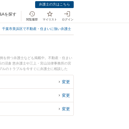
弁護士の方はこちら
&Aを探す
閲覧履歴
マイリスト
ログイン
千葉市美浜区で不動産・住まいに強い弁護士
千葉市美浜区で建築トラブルに
事例を持つ弁護士なども掲載中。不動産・住まい
の沼倉 悠弁護士や三上・宮山法律事務所の宮
ブルのトラブルを今すぐに弁護士に相談した
葉市美浜区内の弁護士に相談予約したい』などで
変更
変更
変更