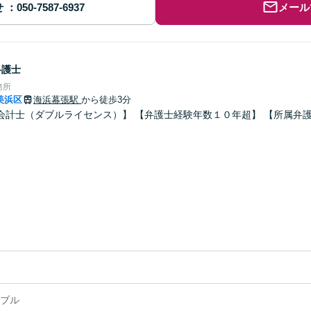
せ
メール
弁護士
務所
美浜区
海浜幕張駅
から徒歩3分
会計士（ダブルライセンス）】 【弁護士経験年数１０年超】 【所属弁
ブル