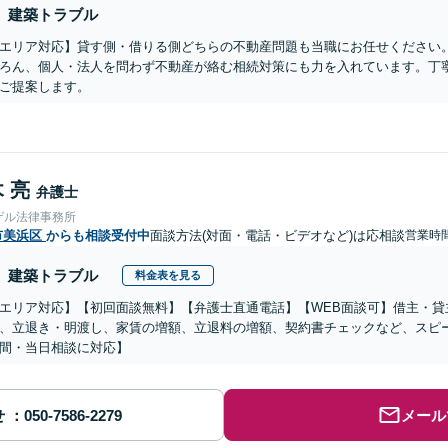
建築トラブル
エリア対応】貸す側・借りる側どちらの不動産問題も当職にお任せください
ろん、個人・法人を問わず不動産が絡む相続対策にも力を入れています。丁
ご提案します。
 亮
弁護士
ゲル法律事務所
市美浜区
からも相談受付中
面談方法(対面・電話・ビデオなど)は応相談
営業時間
建築トラブル
料金表を見る
エリア対応】【初回面談無料】【弁護士直通電話】【WEB面談可】借主・貸
、立退き・明渡し、家賃の増額、立退料の増額、契約書チェックなど、スピ
間・当日相談に対応】
せ
メール