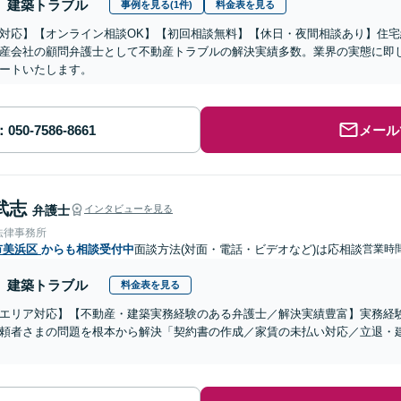
建築トラブル
事例を見る(1件)
料金表を見る
対応】【オンライン相談OK】【初回相談無料】【休日・夜間相談あり】住
産会社の顧問弁護士として不動産トラブルの解決実績多数。業界の実態に即
ートいたします。
メール
武志
弁護士
インタビューを見る
法律事務所
市美浜区
からも相談受付中
面談方法(対面・電話・ビデオなど)は応相談
営業時間
建築トラブル
料金表を見る
エリア対応】【不動産・建築実務経験のある弁護士／解決実績豊富】実務経
頼者さまの問題を根本から解決「契約書の作成／家賃の未払い対応／立退・