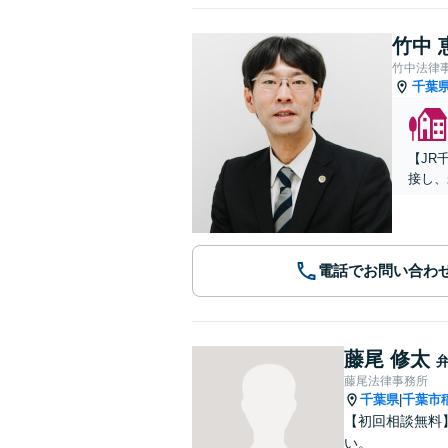
竹中 
竹中法律
千葉
【JR
接し、
電話でお問い合わ
藤尾 修太
藤尾法律事務所
千葉県
千葉市
|
【初回相談無料
い。