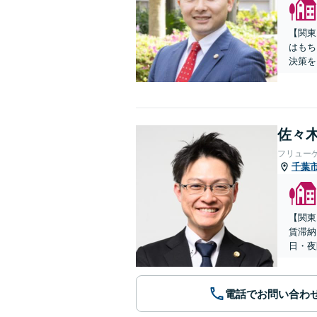
【関東
はもち
決策を
佐々木
フリュー
千葉
【関東
賃滞納
日・夜
電話でお問い合わ