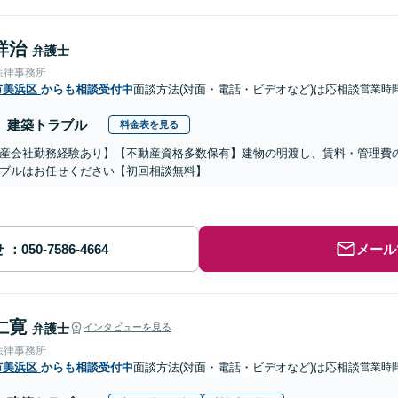
祥治
弁護士
法律事務所
市美浜区
からも相談受付中
面談方法(対面・電話・ビデオなど)は応相談
営業時間
建築トラブル
料金表を見る
産会社勤務経験あり】【不動産資格多数保有】建物の明渡し、賃料・管理費
ブルはお任せください【初回相談無料】
せ
メール
仁寛
弁護士
インタビューを見る
法律事務所
市美浜区
からも相談受付中
面談方法(対面・電話・ビデオなど)は応相談
営業時間