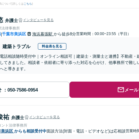
果について詳しくは
こちら
)
悠
弁護士
インタビューを見る
際法律事務所
県
千葉市美浜区
海浜幕張駅
から徒歩8分
営業時間：00:00~23:55（平日）
|
建築トラブル
料金表を見る
電話相談随時受付中｜オンライン相談可｜建築士・測量士と連携】不動産・建
してきました。相談者・依頼者に寄り添った対応を心がけ、他事務所で難し
へと導きます。
せ
メール
俊祐
弁護士
インタビューを見る
ロント法律事務所
市美浜区
からも相談受付中
面談方法(対面・電話・ビデオなど)は応相談
営業時間