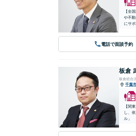
【全国
や不動
にサポ
電話で面談予約
板倉 
板倉総合
千葉
【関東
し、依
ル」