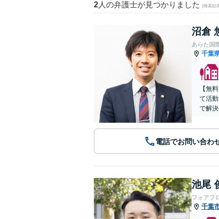
2
人の弁護士が見つかりました
(検索結
沼倉 
あらた国
千葉
【無料
て活動
で解決
電話でお問い合わ
池尾 
フォアフ
千葉