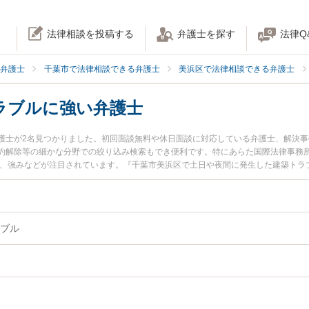
法律相談を投稿する
弁護士を探す
法律Q
弁護士
千葉市で法律相談できる弁護士
美浜区で法律相談できる弁護士
ラブルに強い弁護士
護士が2名見つかりました。初回面談無料や休日面談に対応している弁護士、解決
約解除等の細かな分野での絞り込み検索もでき便利です。特にあらた国際法律事務所
用、強みなどが注目されています。『千葉市美浜区で土日や夜間に発生した建築トラ
な近くの弁護士を検索したい』『初回相談無料で建築トラブルを法律相談できる千
ブル