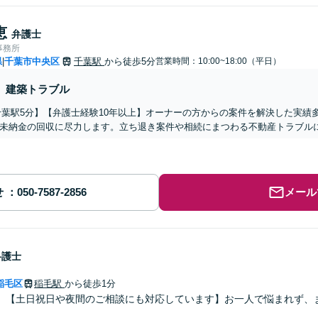
恵
弁護士
事務所
県
千葉市中央区
千葉駅
から徒歩5分
営業時間：10:00~18:00（平日）
|
建築トラブル
千葉駅5分】【弁護士経験10年以上】オーナーの方からの案件を解決した実績
未納金の回収に尽力します。立ち退き案件や相続にまつわる不動産トラブル
せ
メール
弁護士
稲毛区
稲毛駅
から徒歩1分
】【土日祝日や夜間のご相談にも対応しています】お一人で悩まれず、