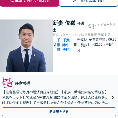
電話でお問い合わせ
メールで面談予約
新妻 俊稀
弁護
インタビューを見
る
士
東京スタートアップ法律事務所 千葉支店
千葉駅
か
営業時間：06:30
千
千葉
~22:00（平日）
葉
市中
ら徒歩1
|
県
央区
分
任意整理
【任意整理で毎月の返済負担を軽減】【家族・職場に内緒で手続き】
利息をカットして返済が可能な範囲に借金を減額。保証人に迷惑をか
けずに借金を整理して再出発しませんか？借金・任意整理に強い法律
事務所【実績5,000件以上】【財産を残して借金整理】
料金表を見る