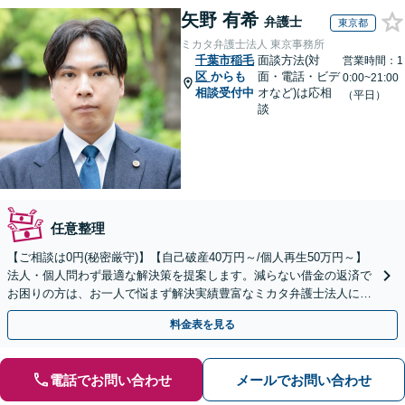
矢野 有希
弁護士
東京都
ミカタ弁護士法人 東京事務所
千葉市稲毛
面談方法(対
営業時間：1
区
からも
面・電話・ビデ
0:00~21:00
相談受付中
オなど)は応相
（平日）
談
任意整理
【ご相談は0円(秘密厳守)】【自己破産40万円～/個人再生50万円～】
法人・個人問わず最適な解決策を提案します。減らない借金の返済で
お困りの方は、お一人で悩まず解決実績豊富なミカタ弁護士法人にご
相談ください。
料金表を見る
電話でお問い合わせ
メールでお問い合わせ