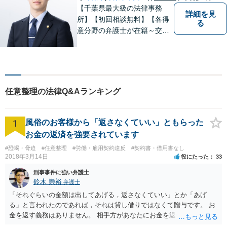
【千葉県最大級の法律事務
詳細を見
所】【初回相談無料】【各得
る
意分野の弁護士が在籍～交通
事故、労働災害、債務整理、
相続、企業法務、不動産】
【明確な費用】
任意整理の法律Q&Aランキング
1
風俗のお客様から「返さなくていい」ともらった
お金の返済を強要されています
#恐喝・脅迫
#任意整理
#労働・雇用契約違反
#契約書・借用書なし
2018年3月14日
役にたった
33
刑事事件に強い弁護士
鈴木 崇裕
弁護士
「それぐらいの金額は出してあげる，返さなくていい」とか「あげ
る」と言われたのであれば，それは貸し借りではなくて贈与です。 お
金を返す義務はありません。 相手方があなたにお金を返せと請求する
ためには，「贈与ではなくて貸し借りである」ことを立証しなければ