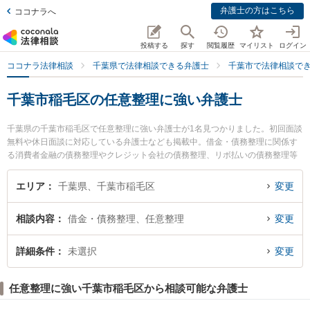
弁護士の方はこちら
ココナラへ
投稿する
探す
閲覧履歴
マイリスト
ログイン
ココナラ法律相談
千葉県で法律相談できる弁護士
千葉市で法律相談で
千葉市稲毛区の任意整理に強い弁護士
千葉県の千葉市稲毛区で任意整理に強い弁護士が1名見つかりました。初回面談
無料や休日面談に対応している弁護士なども掲載中。借金・債務整理に関係す
る消費者金融の債務整理やクレジット会社の債務整理、リボ払いの債務整理等
の細かな分野での絞り込み検索もでき便利です。特に藤尾法律事務所の藤尾 修
太弁護士のプロフィール情報や弁護士費用、強みなどが注目されています。
エリア
千葉県、千葉市稲毛区
変更
『千葉市稲毛区で土日や夜間に発生した任意整理のトラブルを今すぐに弁護士
に相談したい』『任意整理のトラブル解決の実績豊富な近くの弁護士を検索し
相談内容
借金・債務整理、任意整理
変更
たい』『初回相談無料で任意整理を法律相談できる千葉市稲毛区内の弁護士に
相談予約したい』などでお困りの相談者さんにおすすめです。
詳細条件
未選択
変更
任意整理に強い千葉市稲毛区から相談可能な弁護士