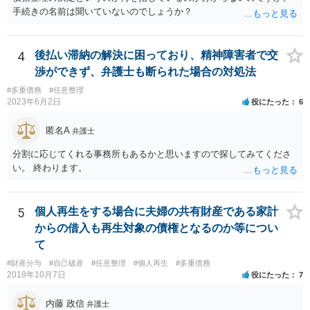
手続きの名前は聞いていないのでしょうか？
4
後払い滞納の解決に困っており、精神障害者で交
渉ができず、弁護士も断られた場合の対処法
#多重債務
#任意整理
2023年6月2日
役にたった
6
匿名A
弁護士
分割に応じてくれる事務所もあるかと思いますので探してみてくださ
い。 終わります。
5
個人再生をする場合に夫婦の共有財産である家計
からの借入も再生対象の債権となるのか等につい
て
#財産分与
#自己破産
#任意整理
#個人再生
#多重債務
2018年10月7日
役にたった
7
内藤 政信
弁護士