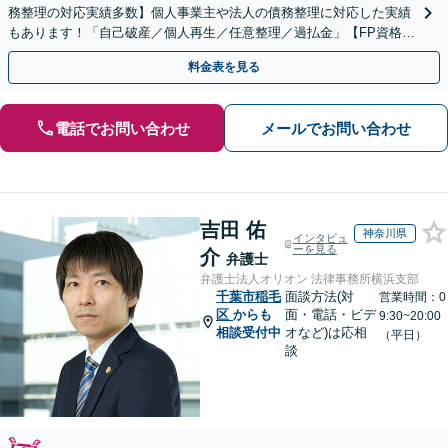
務整理の対応実績多数】個人事業主や法人の債務整理に対応した実績
もあります！「自己破産／個人再生／任意整理／過払金」【FP資格あ
り／家計管理も万全に】
料金表を見る
電話でお問い合わせ
メールでお問い合わせ
吉田 佑
神奈川県
インタビュ
ーを見る
介
弁護士
弁護士法人オリオン 法律事務所横浜支部
千葉市稲毛
面談方法(対
営業時間：0
区
からも
面・電話・ビデ
9:30~20:00
相談受付中
オなど)は応相
（平日）
談