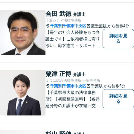
借金・労働・刑事・企業法務
などお気軽にお問い合わせく
合田 武徳
弁護士
ださい【個人／企業いずれも
千葉シティ法律事務所
対応実績あり】
千葉県
千葉市中央区
新千葉駅
から徒歩4分
|
【長年の社会人経験をもつ弁
詳細を見
護士です】ご依頼者様に寄り
る
添い，顧客志向・サポート精
神を大切にしつつ，問題解決
に全力を尽くします。【休日
夜間相談、出張にも柔軟に対
応】ご相談者様の精神的負担
粟津 正博
弁護士
を軽減することも重視してい
よつば総合法律事務所 千葉事務所
る弁護士です。【千葉駅徒歩
千葉県
千葉市中央区
千葉駅
から徒歩5分
|
７分】
【千葉県最大級の法律事務
詳細を見
所】【初回相談無料】【各得
る
意分野の弁護士が在籍～交通
事故、労働災害、債務整理、
相続、企業法務、不動産】
【明確な費用】
杉山 賢伸