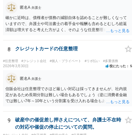
で、法人や積み立てが必要な場合はまた変わります。）
匿名A
弁護士
確かに近時は、債権者が債務の減額自体を認めることが難しくなって
いますので、弁護士や司法書士の着手金や報酬も含めるとむしろ総返
済額は増大すると考えた方がよく、そのような任意整理をしてかえっ
て月々の支払いがしんどくなり、最終的に自己破産になる例が増えて
います。 特に「オーバーローンでない不動産」や「売ると高く売却さ
れる自動車」、「２０万円を超える保険解約返戻金がある保険」など
8
クレジットカードの任意整理
の資産がなければ、個人再生か自己破産を検討する方が良いと思われ
ます。 このような資産があってもなくても、ココナラで最寄りの債務
#任意整理
#クレジット会社
#個人・プライベート
#リボ払い
#多重債務
整理を取り扱う弁護士に具体的に提示して弁護士に相談すべき事案だ
2026年3月30日
役にたった
5
と思われます。
匿名A
弁護士
信販会社は任意整理でさほど厳しい対応は採ってきませんが、社内規
定があるため長期分割は難しい場合もあるでしょう（逆に消費者金融
では難しい7年～10年という分割案を受け入れる場合もあります）。ま
た、収入に変動がある個人事業者の立場で任意整理の対象総額が750万
円、さらに自動車ローンやリフォームローンを負担するとなれば、数
字上は任意整理による解決は（生活再建という見地からは）かなりハ
9
破産中の催促差し押さえについて、弁護士不在時
ードルが高いと思われます。無理な整理案を立案して結果的に破綻し
の対応や催促の停止についての質問。
てしまうと目も当てられない（その間の弁済が勿体ない）ことになっ
#クレジット会社
#自己破産
#督促の停止
#任意整理