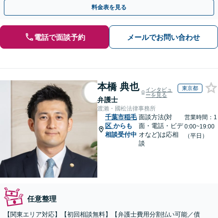
目指します
料金表を見る
電話で面談予約
メールでお問い合わせ
本橋 典也
東京都
インタビュ
ーを見る
弁護士
渡瀨・國松法律事務所
千葉市稲毛
面談方法(対
営業時間：1
区
からも
面・電話・ビデ
0:00~19:00
相談受付中
オなど)は応相
（平日）
談
任意整理
【関東エリア対応】【初回相談無料】【弁護士費用分割払い可能／債