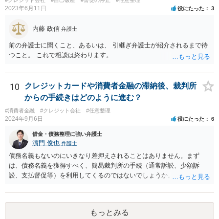
てしまいますので、弁護士へ直接相談して、手続選択を検討してもら
2023年6月11日
役にたった
3
うべきでしょう。その場合、自己破産や個人再生などの厳しい選択肢
を受け入れる必要も出てきますが、債務整理は生活再建のため（俗な
内藤 政信
弁護士
言い方をすれば「人生をリセットする」ため）に行うものなので、生
活環境が変わる（レベルを落とす）ことも覚悟する必要があります。
前の弁護士に聞くこと、あるいは、 引継ぎ弁護士が紹介されるまで待
つこと。 これで相談は終わります。
10
クレジットカードや消費者金融の滞納後、裁判所
からの手続きはどのように進む？
#消費者金融
#クレジット会社
#任意整理
2024年9月6日
役にたった
6
借金・債務整理に強い弁護士
濵門 俊也
弁護士
債務名義もないのにいきなり差押えされることはありません。まず
は、債務名義を獲得すべく、簡易裁判所の手続（通常訴訟、少額訴
訟、支払督促等）を利用してくるのではないでしょうか。
もっとみる