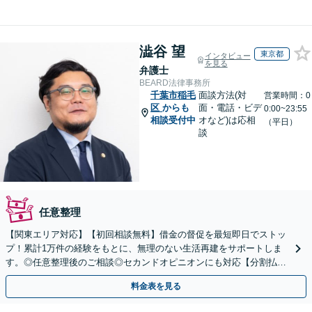
澁谷 望
東京都
インタビュー
を見る
弁護士
BEARD法律事務所
千葉市稲毛
面談方法(対
営業時間：0
区
からも
面・電話・ビデ
0:00~23:55
相談受付中
オなど)は応相
（平日）
談
任意整理
【関東エリア対応】【初回相談無料】借金の督促を最短即日でストッ
プ！累計1万件の経験をもとに、無理のない生活再建をサポートしま
す。◎任意整理後のご相談◎セカンドオピニオンにも対応【分割払い
可】【完全個室】
料金表を見る