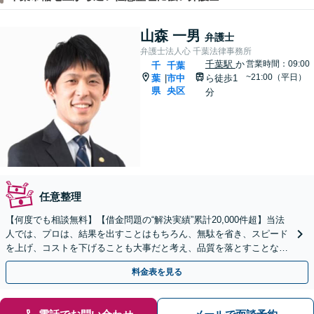
山森 一男
弁護士
弁護士法人心 千葉法律事務所
千葉駅
か
営業時間：09:00
千
千葉
~21:00（平日）
葉
市中
ら徒歩1
|
県
央区
分
任意整理
【何度でも相談無料】【借金問題の“解決実績”累計20,000件超】当法
人では、プロは、結果を出すことはもちろん、無駄を省き、スピード
を上げ、コストを下げることも大事だと考え、品質を落とすことな
く、費用を可能な限り安くすることにこだわります。
料金表を見る