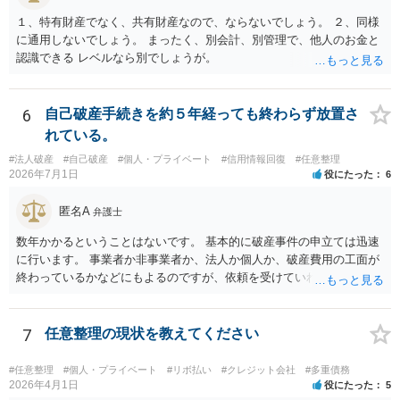
１、特有財産でなく、共有財産なので、ならないでしょう。 ２、同様
に通用しないでしょう。 まったく、別会計、別管理で、他人のお金と
認識できる レベルなら別でしょうが。
6
自己破産手続きを約５年経っても終わらず放置さ
れている。
#法人破産
#自己破産
#個人・プライベート
#信用情報回復
#任意整理
2026年7月1日
役にたった
6
匿名A
弁護士
数年かかるということはないです。 基本的に破産事件の申立ては迅速
に行います。 事業者か非事業者か、法人か個人か、破産費用の工面が
終わっているかなどにもよるのですが、依頼を受けていれば責任が発
生してきますので、 早急の申立てを目指します。１年を過ぎるなら危
険信号・異常信号と思って頂いて結構です。 もし、新しく依頼をされ
る場合は、 スケジュール感を確認してみてください。 ①●月●日受任
7
任意整理の現状を教えてください
通知発送→②１～２か月で返答かえってくる。報告書作成しはじめる
→③さらに１カ月程度をめどに裁判所に破産申立て など教えてくれる
#任意整理
#個人・プライベート
#リボ払い
#クレジット会社
#多重債務
と思います（個人破産で破産費用も確保できている場合の例示なの
2026年4月1日
役にたった
5