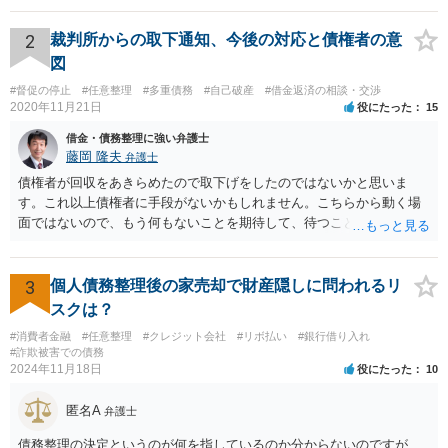
なりませんが，不可能ですね。 また，「金を返さなければ家に行く＝
風俗で働いていたことをばらす」といって返金を迫る行為について
2
裁判所からの取下通知、今後の対応と債権者の意
は，恐喝罪（犯罪）が成立すると考えられます。 重要なことは， １
図
相手方に対して「お金を返す」という約束をしないこと。贈与である
#督促の停止
#任意整理
#多重債務
#自己破産
#借金返済の相談・交渉
と言い張ること ２ 相手方に対して「あなたのやっていることは恐喝
2020年11月21日
役にたった
15
です」と伝えること です。 上記をご自身で行うのは難しいかもしれま
せんから，弁護士に相談して，代わりにやってもらったほうが良いで
借金・債務整理に強い弁護士
しょう。
藤岡 隆夫
弁護士
債権者が回収をあきらめたので取下げをしたのではないかと思いま
す。これ以上債権者に手段がないかもしれません。こちらから動く場
面ではないので、もう何もないことを期待して、待つことになるでし
ょう。
3
個人債務整理後の家売却で財産隠しに問われるリ
スクは？
#消費者金融
#任意整理
#クレジット会社
#リボ払い
#銀行借り入れ
#詐欺被害での債務
2024年11月18日
役にたった
10
匿名A
弁護士
債務整理の決定というのが何を指しているのか分からないのですが、