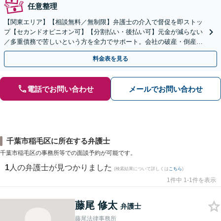
任意整理
【関東エリア】【相談無料／無制限】弁護士の介入で督促を即ストッ
プ【セカンドオピニオン可】【分割払い・後払い可】元金が減らない
／多重債務で苦しいという方を全力でサポート。会社の破産・倒産に
も対応。話しやすさを大切にしています。
料金表を見る
電話でお問い合わせ
メールでお問い合わせ
千葉市稲毛区に所在する弁護士
千葉市稲毛区の事務所等での面談予約が可能です。
1
人の弁護士が見つかりました
(検索結果について詳しくは
こちら
)
1件中 1-1件を表示
藤尾 修太
弁護士
藤尾法律事務所