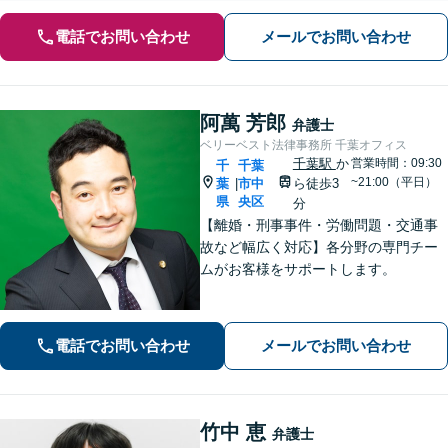
電話でお問い合わせ
メールでお問い合わせ
阿萬 芳郎
弁護士
ベリーベスト法律事務所 千葉オフィス
千葉駅
か
営業時間：09:30
千
千葉
~21:00（平日）
葉
市中
ら徒歩3
|
県
央区
分
【離婚・刑事事件・労働問題・交通事
故など幅広く対応】各分野の専門チー
ムがお客様をサポートします。
電話でお問い合わせ
メールでお問い合わせ
竹中 恵
弁護士