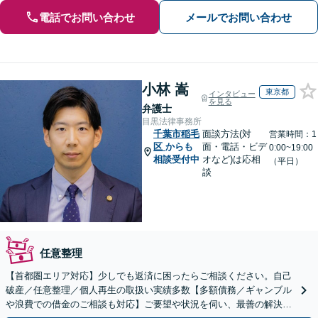
電話でお問い合わせ
メールでお問い合わせ
小林 嵩
東京都
インタビュー
を見る
弁護士
目黒法律事務所
千葉市稲毛
面談方法(対
営業時間：1
区
からも
面・電話・ビデ
0:00~19:00
相談受付中
オなど)は応相
（平日）
談
任意整理
【首都圏エリア対応】少しでも返済に困ったらご相談ください。自己
破産／任意整理／個人再生の取扱い実績多数【多額債務／ギャンブル
や浪費での借金のご相談も対応】ご要望や状況を伺い、最善の解決を