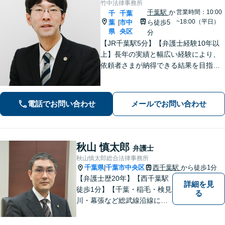
竹中法律事務所
千葉駅
か
営業時間：10:00
千
千葉
~18:00（平日）
葉
市中
ら徒歩5
|
県
央区
分
【JR千葉駅5分】【弁護士経験10年以
上】長年の実績と幅広い経験により、
依頼者さまが納得できる結果を目指し
て尽力します【相続・遺言】遺産分割
協議や調停など対応【不動産・住ま
い】オーナーの方からの案件を解決し
電話でお問い合わせ
メールでお問い合わせ
た実績多数【初回相談無料】
秋山 慎太郎
弁護士
秋山慎太郎総合法律事務所
千葉県
千葉市中央区
西千葉駅
から徒歩1分
|
【弁護士歴20年】【西千葉駅
詳細を見
徒歩1分】【千葉・稲毛・検見
る
川・幕張など総武線沿線にお
住いの方好アクセス】不動
産・相続・離婚・交通事故・