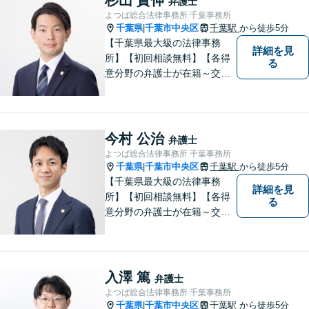
弁護士
よつば総合法律事務所 千葉事務所
千葉県
千葉市中央区
千葉駅
から徒歩5分
|
【千葉県最大級の法律事務
詳細を見
所】【初回相談無料】【各得
る
意分野の弁護士が在籍～交通
事故、労働災害、債務整理、
相続、企業法務、不動産】
【明確な費用】
今村 公治
弁護士
よつば総合法律事務所 千葉事務所
千葉県
千葉市中央区
千葉駅
から徒歩5分
|
【千葉県最大級の法律事務
詳細を見
所】【初回相談無料】【各得
る
意分野の弁護士が在籍～交通
事故、労働災害、債務整理、
相続、企業法務、不動産】
【明確な費用】
入澤 篤
弁護士
よつば総合法律事務所 千葉事務所
千葉県
千葉市中央区
千葉駅
から徒歩5分
|