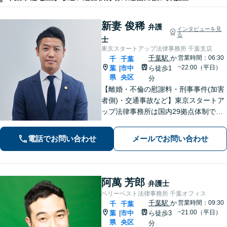
新妻 俊稀
弁護
インタビューを見
る
士
東京スタートアップ法律事務所 千葉支店
千葉駅
か
営業時間：06:30
千
千葉
~22:00（平日）
葉
市中
ら徒歩1
|
県
央区
分
【離婚・不倫の慰謝料・刑事事件(加害
者側)・交通事故など】東京スタートア
ップ法律事務所は国内29拠点体制で全
国対応！【ご自宅からの電話相談にも
対応(法律相談は完全予約制)】各分野で
電話でお問い合わせ
メールでお問い合わせ
専門性の高い弁護士が寄り添い解決を
サポートします。
阿萬 芳郎
弁護士
ベリーベスト法律事務所 千葉オフィス
千葉駅
か
営業時間：09:30
千
千葉
~21:00（平日）
葉
市中
ら徒歩3
|
県
央区
分