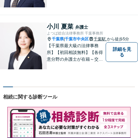
事故、労働災害、債務整理、
相続、企業法務、不動産】
【明確な費用】
小川 夏菜
弁護士
よつば総合法律事務所 千葉事務所
千葉県
千葉市中央区
千葉駅
から徒歩5分
|
【千葉県最大級の法律事務
詳細を見
所】【初回相談無料】【各得
る
意分野の弁護士が在籍～交通
事故、労働災害、債務整理、
相続、企業法務、不動産】
【明確な費用】
相続に関する診断ツール