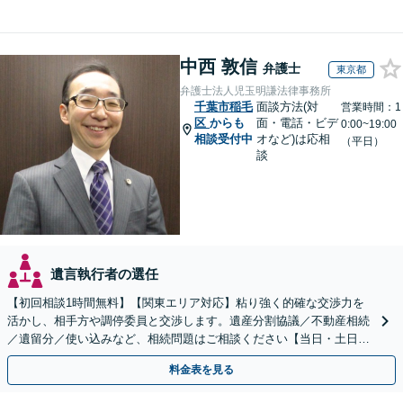
中西 敦信
弁護士
東京都
弁護士法人児玉明謙法律事務所
千葉市稲毛
面談方法(対
営業時間：1
区
からも
面・電話・ビデ
0:00~19:00
相談受付中
オなど)は応相
（平日）
談
遺言執行者の選任
【初回相談1時間無料】【関東エリア対応】粘り強く的確な交渉力を
活かし、相手方や調停委員と交渉します。遺産分割協議／不動産相続
／遺留分／使い込みなど、相続問題はご相談ください【当日・土日対
応可】トラブル前の段階でも相談可。メール24時間受付
料金表を見る