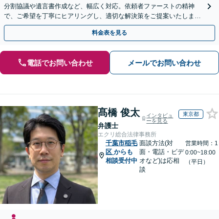
分割協議や遺言書作成など、幅広く対応。依頼者ファーストの精神
で、ご希望を丁寧にヒアリングし、適切な解決策をご提案いたしま
す。まずは無料相談でお悩みをお聞かせください。
料金表を見る
電話でお問い合わせ
メールでお問い合わせ
髙橋 俊太
東京都
インタビュ
ーを見る
弁護士
エクリ総合法律事務所
千葉市稲毛
面談方法(対
営業時間：1
区
からも
面・電話・ビデ
0:00~18:00
相談受付中
オなど)は応相
（平日）
談