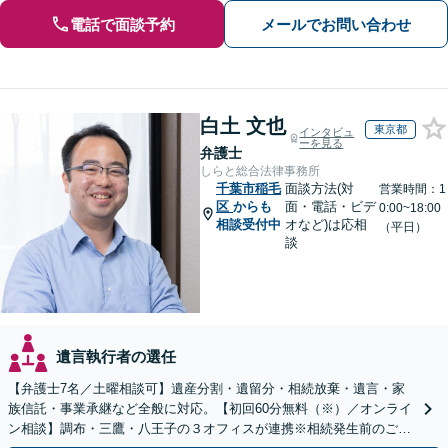
電話で面談予約
メールでお問い合わせ
白土 文也
東京都
インタビュ
ーを見る
弁護士
しらと総合法律事務所
千葉市稲毛
面談方法(対
営業時間：1
区
からも
面・電話・ビデ
0:00~18:00
相談受付中
オなど)は応相
（平日）
談
遺言執行者の選任
【弁護士7名／土曜相談可】遺産分割・遺留分・相続放棄・遺言・家
族信託・事業承継など全般に対応。【初回60分無料（※）／オンライ
ン相談】調布・三鷹・八王子の３オフィスが連携※相続発生前のご相