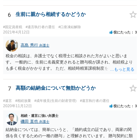
6
生前に親から相続するかどうか
#固定資産税
#遺言執行者の選任
#口座凍結解除
2021年4月12日
役にたった
3
高島 秀行
弁護士
税金の相談は、弁護士でなく税理士に相談された方がよいと思いま
す。 一般的に、生前に名義変更されると贈与税が課され、相続税より
も多く税金がかかります。 ただ、相続時精算課税制度を取れば、実質
的に相続税と同等の税金で済む可能性があります。 実際に税理士にど
ういう場合にどれくらい税金がかかるか計算してもらって どういう方
針を取るか決められたらよいと思います。
7
高額の結納金について無効かどうか
#遺言
#相続放棄
#成年後見(生前の財産管理)
#遺言執行者の選任
2020年11月12日
役にたった
3
相続・遺言に強い弁護士
磯田 直也
弁護士
結納金については、簡単にいうと、「婚約成立の証であり、両家の関
係を良くするための一種の贈与」と理解されています。 贈与契約に類