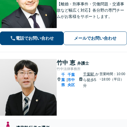
【離婚・刑事事件・労働問題・交通事
故など幅広く対応】各分野の専門チー
ムがお客様をサポートします。
電話でお問い合わせ
メールでお問い合わせ
竹中 恵
弁護士
竹中法律事務所
千葉駅
か
営業時間：10:00
千
千葉
~18:00（平日）
葉
市中
ら徒歩5
|
県
央区
分