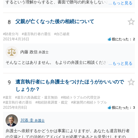
するという理解からすると、書面で贈与の約束をしないと相手方は支
払いを請求できません。 反面、実際に支払ったあとから返金を求める
ことは困難です。 くれぐれも今後お気をつけください。 弁護士に対応
を依頼されるのも悪くはありませんが、感情的な理由が強いと思いま
8
父親が亡くなった後の相続について
すので法的観点から説得を試みても解決は難しいように思います。
#財産分与
#遺言執行者の選任
#自己破産
2021年4月16日
役にたった
2
内藤 政信
弁護士
そんなことはありません。 もよりの弁護士に相談ください。
9
遺言執行者にも弁護士をつけたほうがかいいので
しょうか？
#遺言
#遺言の真偽鑑定・遺言無効
#相続トラブルの代理交渉
#遺言執行者の選任
#相続財産調査・鑑定
#家族間の相続トラブル
2025年8月8日
役にたった
3
川添 圭
弁護士
弁護士へ依頼するかどうかは事案によりますが、あなたも遺言執行者
の立場としての法的なアドバイスが必要であるとお見受けしますの