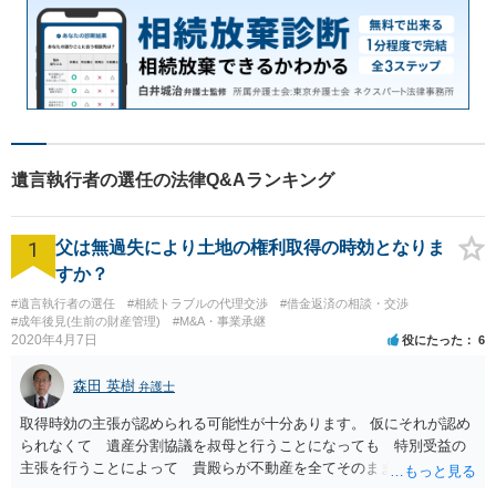
遺言執行者の選任の法律Q&Aランキング
1
父は無過失により土地の権利取得の時効となりま
すか？
#遺言執行者の選任
#相続トラブルの代理交渉
#借金返済の相談・交渉
#成年後見(生前の財産管理)
#M&A・事業承継
2020年4月7日
役にたった
6
森田 英樹
弁護士
取得時効の主張が認められる可能性が十分あります。 仮にそれが認め
られなくて 遺産分割協議を叔母と行うことになっても 特別受益の
主張を行うことによって 貴殿らが不動産を全てそのまま取得できる
ことが可能でしょう。