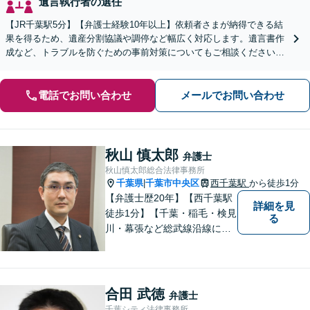
遺言執行者の選任
【JR千葉駅5分】【弁護士経験10年以上】依頼者さまが納得できる結
果を得るため、遺産分割協議や調停など幅広く対応します。遺言書作
成など、トラブルを防ぐための事前対策についてもご相談ください
【初回相談無料】
電話でお問い合わせ
メールでお問い合わせ
秋山 慎太郎
弁護士
秋山慎太郎総合法律事務所
千葉県
千葉市中央区
西千葉駅
から徒歩1分
|
【弁護士歴20年】【西千葉駅
詳細を見
徒歩1分】【千葉・稲毛・検見
る
川・幕張など総武線沿線にお
住いの方好アクセス】不動
産・相続・離婚・交通事故・
借金・労働・刑事・企業法務
などお気軽にお問い合わせく
合田 武徳
弁護士
ださい【個人／企業いずれも
千葉シティ法律事務所