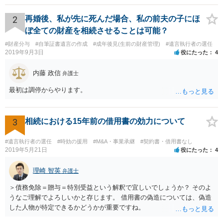
2
再婚後、私が先に死んだ場合、私の前夫の子にほ
ぼ全ての財産を相続させることは可能？
#財産分与
#自筆証書遺言の作成
#成年後見(生前の財産管理)
#遺言執行者の選任
2019年9月3日
役にたった
4
内藤 政信
弁護士
最初は調停からやります。
3
相続における15年前の借用書の効力について
#遺言執行者の選任
#時効の援用
#M&A・事業承継
#契約書・借用書なし
2019年5月21日
役にたった
4
理崎 智英
弁護士
＞債務免除＝贈与＝特別受益という解釈で宜しいでしょうか？ そのよ
うなご理解でよろしいかと存じます。 借用書の偽造については、偽造
した人物が特定できるかどうかが重要ですね。