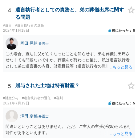
4
遺言執行者としての責務と、弟の葬儀出席に関す
る問題
#遺言
#遺言執行者の選任
2024年1月18日
役にたった
5
岡田 晃朝
弁護士
この場合、直ちに父が亡くなったことを知らせず、弟を葬儀に出席さ
せなくても問題ないですか。葬儀をが終わった後に、私は遺言執行者
として弟に遺言書の内容、財産目録等（遺言執行者の職務）を知らせ
ればよいですか。 葬儀は喪主が主催する行事ですから、誰を参加させ
るかは喪主の自由です。 呼ばなくてもかまいません。 そもそも、そう
いう法律関係にありません。 遺言の内容と遺産の総額の通知、公正証
5
贈与された土地は特有財産？
書でない場合は遺言の検認については、執行者に通知義務があるの
で、対応しましょう。 そのあとは遺留分の請求などがあればそれへの
#財産分与
#遺言執行者の選任
#審判
対応となるでしょう。
2021年7月19日
役にたった
5
澤田 奈穗
弁護士
間違いということはありません。 ただ、ご主人の主張が認められる可
能性があるといえます。