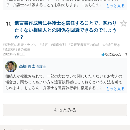
で、弁護士へ相談することをお勧めします。「あちらの弁護士」（元
嫁と娘の弁護士のことでしょうか）へ聴いても、自分に有利な主張や
誘導しかしてこないと思います。
10
遺言書作成時に弁護士を選任することで、関わり
たくない相続人との関係を回避できるのでしょう
か？
#家族間の相続トラブル
#遺言
#遺産分割
#公正証書遺言の作成
#相続手続き
#遺言執行者の選任
2023年9月1日
役にたった
3
髙橋 俊太
弁護士
相続人が複数おられて、一部の方について関わりたくないとお考えの
場合は、関わってもよい方を遺言執行者にしておくという方法も考え
られます。もちろん、弁護士を遺言執行者に指定することもできます
が、（関わってもよい）相続人を遺言執行者に指定しておいて、その
方に再委任の権限を付与しておくという方法もあります。 一度、弁護
士に直接ご相談されることをお勧めいたします。
もっとみる