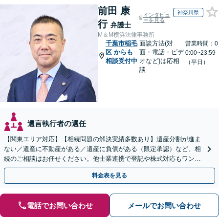
前田 康
神奈川県
インタビュ
ーを見る
行
弁護士
M＆M横浜法律事務所
千葉市稲毛
面談方法(対
営業時間：0
区
からも
面・電話・ビデ
0:00~23:59
相談受付中
オなど)は応相
（平日）
談
遺言執行者の選任
【関東エリア対応】【相続問題の解決実績多数あり】遺産分割が進ま
ない／遺産に不動産がある／遺産に負債がある（限定承認）など、相
続のご相談はお任せください。他士業連携で登記や株式対応もワンス
トップ対応します【土日祝対応可】【弁護士歴30年】
料金表を見る
電話でお問い合わせ
メールでお問い合わせ