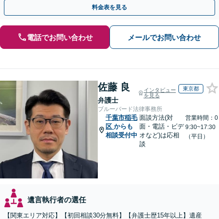
談など有料相談になるものもございます。
料金表を見る
電話でお問い合わせ
メールでお問い合わせ
佐藤 良
東京都
インタビュー
を見る
弁護士
ブルーバード法律事務所
千葉市稲毛
面談方法(対
営業時間：0
区
からも
面・電話・ビデ
9:30~17:30
相談受付中
オなど)は応相
（平日）
談
遺言執行者の選任
【関東エリア対応】【初回相談30分無料】【弁護士歴15年以上】遺産