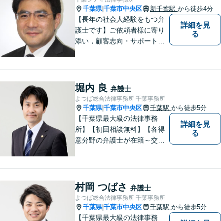
対応実績あり】
千葉県
千葉市中央区
新千葉駅
から徒歩4分
|
【長年の社会人経験をもつ弁
詳細を見
護士です】ご依頼者様に寄り
る
添い，顧客志向・サポート精
神を大切にしつつ，問題解決
に全力を尽くします。【休日
夜間相談、出張にも柔軟に対
応】ご相談者様の精神的負担
堀内 良
弁護士
を軽減することも重視してい
よつば総合法律事務所 千葉事務所
る弁護士です。【千葉駅徒歩
千葉県
千葉市中央区
千葉駅
から徒歩5分
|
７分】
【千葉県最大級の法律事務
詳細を見
所】【初回相談無料】【各得
る
意分野の弁護士が在籍～交通
事故、労働災害、債務整理、
相続、企業法務、不動産】
【明確な費用】
村岡 つばさ
弁護士
よつば総合法律事務所 千葉事務所
千葉県
千葉市中央区
千葉駅
から徒歩5分
|
【千葉県最大級の法律事務