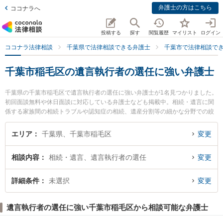
弁護士の方はこちら
ココナラへ
投稿する
探す
閲覧履歴
マイリスト
ログイン
ココナラ法律相談
千葉県で法律相談できる弁護士
千葉市で法律相談で
千葉市稲毛区の遺言執行者の選任に強い弁護士
千葉県の千葉市稲毛区で遺言執行者の選任に強い弁護士が1名見つかりました。
初回面談無料や休日面談に対応している弁護士なども掲載中。相続・遺言に関
係する家族間の相続トラブルや認知症の相続、遺産分割等の細かな分野での絞
り込み検索もでき便利です。特に藤尾法律事務所の藤尾 修太弁護士のプロフィ
ール情報や弁護士費用、強みなどが注目されています。『千葉市稲毛区で土日
エリア
千葉県、千葉市稲毛区
変更
や夜間に発生した遺言執行者の選任のトラブルを今すぐに弁護士に相談した
い』『遺言執行者の選任のトラブル解決の実績豊富な近くの弁護士を検索した
相談内容
相続・遺言、遺言執行者の選任
変更
い』『初回相談無料で遺言執行者の選任を法律相談できる千葉市稲毛区内の弁
護士に相談予約したい』などでお困りの相談者さんにおすすめです。
詳細条件
未選択
変更
遺言執行者の選任に強い千葉市稲毛区から相談可能な弁護士