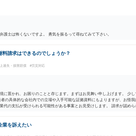
弁護士は怖くないですよ。 勇気を振るって尋ねてみて下さい。
謝料請求はできるのでしょうか？
務上過失・損害賠償
#労災対応
境に置かれ、お困りのことと存じます。まずはお見舞い申し上げます。 少し
談者の具体的な会社内での立場や入手可能な証拠資料にもよりますが、お怪我
業代の支払が受けられる可能性がある事案とお見受けします。 請求が認めら
検討が必要になるため、今後の方針の検討も含め、一度面談にて法律相談を
企業を訴えたい