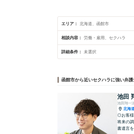
エリア
北海道、函館市
相談内容
労働・雇用、セクハラ
詳細条件
未選択
函館市から近いセクハラに強い弁護
池田 
池田翔一
北海
◎お客様
将来の調
書遺言を