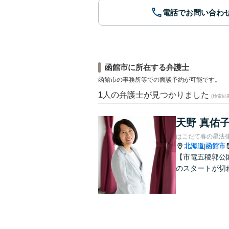
電話でお問い合わ
函館市に所在する弁護士
函館市の事務所等での面談予約が可能です。
1
人の弁護士が見つかりました
(検索結
天野 真佑
はこだて春の星法
北海道
函館市
|
【市電五稜郭公
のスタートが切