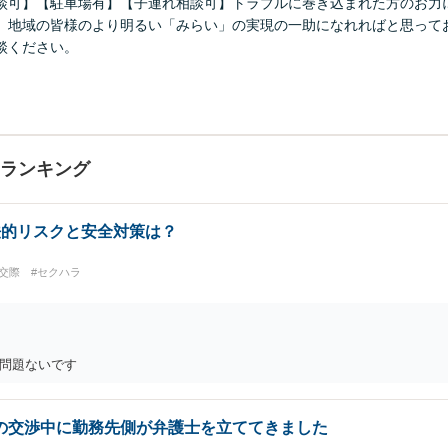
談可】【駐車場有】【子連れ相談可】トラブルに巻き込まれた方のお力
。地域の皆様のより明るい「みらい」の実現の一助になれればと思って
談ください。
Aランキング
法的リスクと安全対策は？
交際
#セクハラ
問題ないです
の交渉中に勤務先側が弁護士を立ててきました