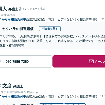
憲人
弁護士
インタビューを見る
り法律事務所
市
からも相談受付中
面談方法(対面・電話・ビデオなど)は応相談
営業時間：09:0
セクハラの損害賠償
料金表を見る
エリア対応】【初回相談無料】【労使双方の実績多数】ハラスメントや不当
します。労働問題は正確に見通しを立て、戦略を練ることが重要です。ぜひ
休日・夜間面談可】
せ
メール
 文彦
弁護士
人東京新宿法律事務所 横浜支店
市
からも相談受付中
面談方法(対面・電話・ビデオなど)は応相談
営業時間：09:0