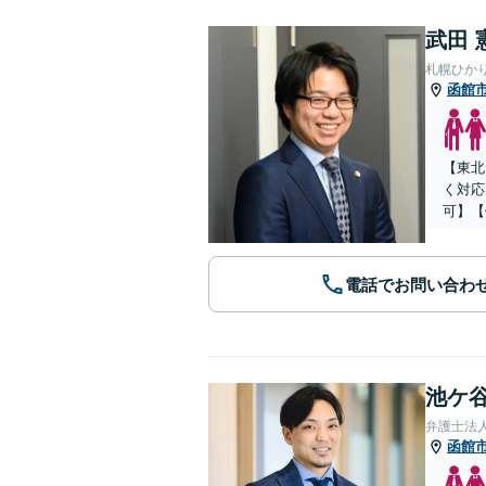
武田 
札幌ひか
函館
【東北
く対応
可】【
電話でお問い合わ
池ケ谷
弁護士法
函館