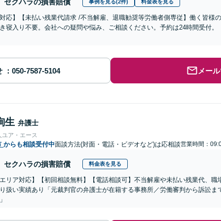
セクハラの損害賠償
事例を見る(2件)
料金表を見る
対応】【未払い残業代請求 /不当解雇、退職勧奨等労働者側専従】働く皆様
き寝入り不要。会社への疑問や悩み、ご相談ください。予約は24時間受付。
せ
メール
絢生
弁護士
人ユア・エース
市
からも相談受付中
面談方法(対面・電話・ビデオなど)は応相談
営業時間：09:0
セクハラの損害賠償
料金表を見る
エリア対応】【初回相談無料】【電話相談可】不当解雇や未払い残業代、職
り扱い実績あり「元裁判官の弁護士が在籍する事務所／労働審判から訴訟ま
」