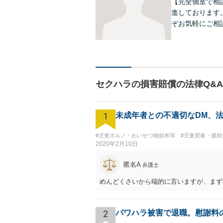
【完全個室で相
進しております
ぞお気軽にご相
セクハラの損害賠償の法律Q&
1
未成年者との不適切なDM、
#児童ポルノ・わいせつ物頒布等
#児童買春・援助
2020年2月10日
匿名A
弁護士
めんどくさいから端的に言いますが、まず
2
パワハラ被害で退職。慰謝料