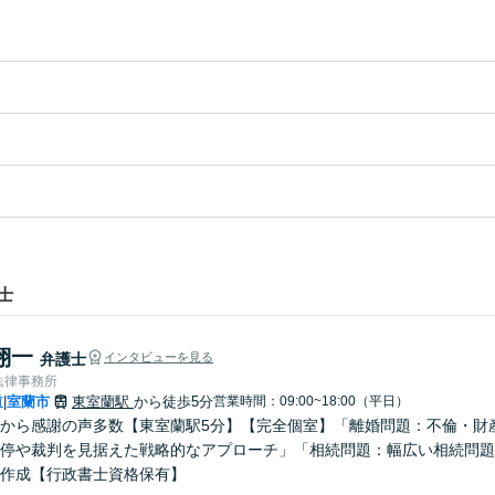
士
翔一
弁護士
インタビューを見る
法律事務所
道
室蘭市
東室蘭駅
から徒歩5分
営業時間：09:00~18:00（平日）
|
から感謝の声多数【東室蘭駅5分】【完全個室】「離婚問題：不倫・財
停や裁判を見据えた戦略的なアプローチ」「相続問題：幅広い相続問題
作成【行政書士資格保有】