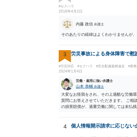
#セクハラ
2018年4月2日
内藤 政信
弁護士
そのあたりの経緯はよくわかりませんが、
3
労災事故による身体障害で慰
#労災対応
#セクハラ
#安全配慮義務違反
#業
2024年1月4日
労働・雇用に強い弁護士
山本 恭輔
弁護士
大変なお怪我をされ、その上過酷な労働環
質問にお答えさせていただきます。 ご相
の損害賠償が、過重労働に関しては未払残
は、様々な事情のヒアリングや証拠資料の
4
個人情報開示請求に応じない