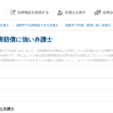
法律相談を投稿する
弁護士を探す
法律Q
弁護士
函館市で法律相談できる弁護士
函館市で労働・雇用に強い弁護士
害賠償に強い弁護士
護士が1名見つかりました。WEB面談や分割払いに対応している弁護士なども掲載
き便利です。特にはこだて春の星法律事務所の天野 真佑子弁護士のプロフィール情
の損害賠償のトラブルを今すぐに弁護士に相談したい』『セクハラの損害賠償のト
律相談できる函館市内の弁護士に相談予約したい』などでお困りの相談者さんにお
な弁護士