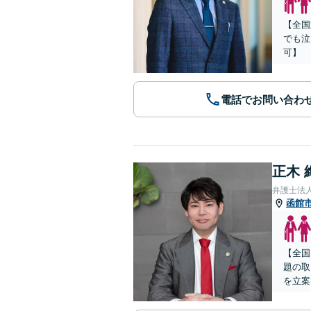
【全国
でも泣
可】
電話でお問い合わ
正木 
弁護士法
函館
【全国
題の取
を立案