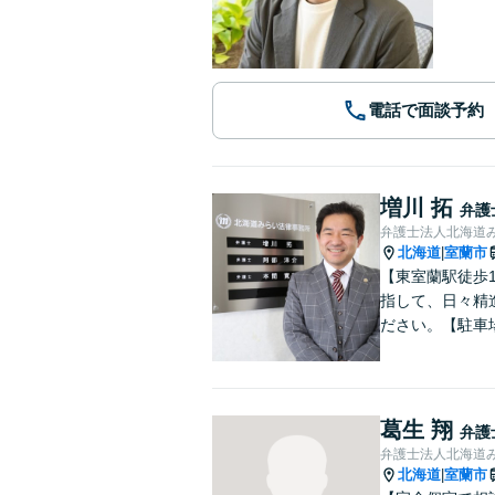
電話で面談予約
増川 拓
弁護
弁護士法人北海道
北海道
室蘭市
|
【東室蘭駅徒歩
指して、日々精
ださい。【駐車
葛生 翔
弁護
弁護士法人北海道
北海道
室蘭市
|