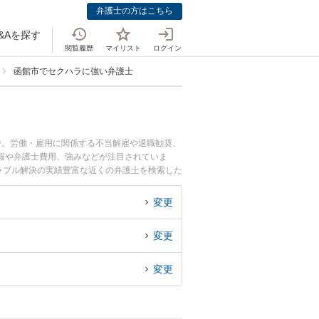
弁護士の方はこちら
&Aを探す
閲覧履歴
マイリスト
ログイン
函館市でセクハラに強い弁護士
中。労働・雇用に関係する不当解雇や退職勧奨、
報や弁護士費用、強みなどが注目されていま
ラブル解決の実績豊富な近くの弁護士を検索した
すすめです。
変更
変更
変更