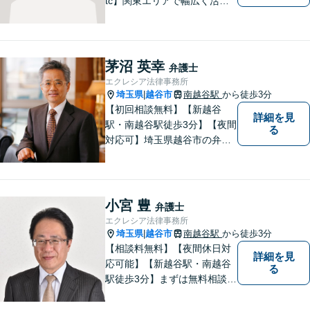
tc】関東エリアで幅広く活躍
する弁護士。依頼者様に寄り
添い、納得のいく解決を目指
します。完全個室／バリアフ
リーで安心して相談いただけ
茅沼 英幸
弁護士
ます。お気軽にご相談くださ
エクレシア法律事務所
い。
埼玉県
越谷市
南越谷駅
から徒歩3分
|
【初回相談無料】【新越谷
詳細を見
駅・南越谷駅徒歩3分】【夜間
る
対応可】埼玉県越谷市の弁護
士です。
小宮 豊
弁護士
エクレシア法律事務所
埼玉県
越谷市
南越谷駅
から徒歩3分
|
【相談料無料】【夜間休日対
詳細を見
応可能】【新越谷駅・南越谷
る
駅徒歩3分】まずは無料相談
（離婚を除く）でじっくりと
お話をうかがいます。