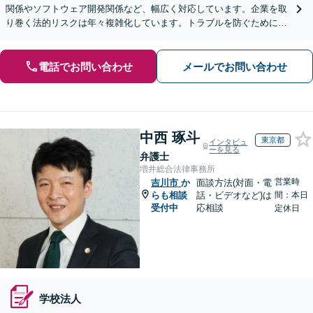
関係やソフトウェア開発関係など、幅広く対応しています。企業を取
り巻く法的リスクは年々複雑化しています。トラブルを防ぐために
も、少しでも不安や疑問を感じた段階でご相談ください。
電話でお問い合わせ
メールでお問い合わせ
中西 琢斗
東京都
インタビュ
ーを見る
弁護士
増井総合法律事務所
営業時
吉川市
か
面談方法(対面・電
らも相談
話・ビデオなど)は
間：本日
受付中
応相談
定休日
学校法人