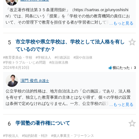
「改正著作権法第３５条運用指針」（https://sartras.or.jp/unyoshishi
n/）では、同条にいう「授業」を「学校その他の教育機関の責任にお
いて、その管理下で教育を担任する者が学習者に対して実施する教育
活動」と定義しています。 該当例として講義・実習、特別活動（学
級活動・クラブ活動・学校行事等）、部活動、課外補習授業等を、該
当しない例として自主的なボランティア活動・保護者会・ＰＴＡ活動
5
市立学校や県立学校は、学校として法人格を有し
等を列挙しています。 本件をこれに当てはめますと、 ①主体である学
ているのですか？
校司書は、学校図書館法第６条第１項上「専ら学校図書館の職務に従
#教育委員会・学校
#学校法人
#行政訴訟
#国や自治体
事する職員」と位置づけられ、運用指針にいう「教育を担任する者」
#学校トラブル・いじめ問題
#自治体法務
に該当しません。 ②活動内容も、特別活動・学校行事等ではなく、図
2024年4月10日
役にたった
3
書館独自の読書推進活動であり、該当例のいずれにも当たりません。
したがって、本件展示は「授業の過程」要件を満たさず、３５条によ
濵門 俊也
弁護士
る適法化はできないと考えられます。 ただし、繰り返しになります
が、ご相談のケースのような事案が裁判沙汰になることが現実的には
公立学校の法的性格は、地方自治法上の「公の施設」であり、法人格
ほぼないため、今後も裁判例が積み重なる可能性がきわめて低く、ど
を有せず、独立した教育事業の主体とはなり得ず、個々の学校の設置
ちらの解釈が正しいのかについて司法の判断が下されることがないも
は条例で定めなければなりません。一方、公立学校の設置者である地
のと思われます。
方公共団体は地方自治法上「法人とする。」と規定され、法律上の権
利義務の主体となる法人格を有し、教育事業の主体となっています。
ちなみに、公立学校は教育行政組織上の取扱いとしては「教育機関」
6
学習塾の著作権について
であり、校舎・校地等は地方自治法上「行政財産」とされています。
#学校法人
#知的財産・特許
#個人事業主・フリーランス