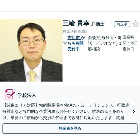
三輪 貴幸
弁護士
埼玉県
樟葉法律事務所
営業時
吉川市
か
面談方法(対面・電
らも相談
話・ビデオなど)は
間：本日
受付中
応相談
定休日
学校法人
【関東エリア対応】知的財産権やM&Aのデューデリジェンス、行政処
分対応など専門的な企業法務もお任せください。敷居の低さを心が
け、単発のご依頼から交渉の代理まで親身に対応いたします。問題が
複雑化する前に気軽にご相談を【営業時間内初回相談無料】
料金表を見る