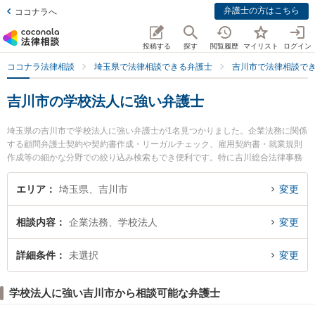
弁護士の方はこちら
ココナラへ
投稿する
探す
閲覧履歴
マイリスト
ログイン
ココナラ法律相談
埼玉県で法律相談できる弁護士
吉川市で法律相談で
吉川市の学校法人に強い弁護士
埼玉県の吉川市で学校法人に強い弁護士が1名見つかりました。企業法務に関係
する顧問弁護士契約や契約書作成・リーガルチェック、雇用契約書・就業規則
作成等の細かな分野での絞り込み検索もでき便利です。特に吉川総合法律事務
所の森山 健次弁護士のプロフィール情報や弁護士費用、強みなどが注目されて
います。『吉川市で土日や夜間に発生した学校法人のトラブルを今すぐに弁護
エリア
埼玉県、吉川市
変更
士に相談したい』『学校法人のトラブル解決の実績豊富な近くの弁護士を検索
したい』『初回相談無料で学校法人を法律相談できる吉川市内の弁護士に相談
相談内容
企業法務、学校法人
変更
予約したい』などでお困りの相談者さんにおすすめです。
詳細条件
未選択
変更
学校法人に強い吉川市から相談可能な弁護士