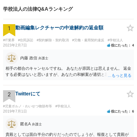
【当日／夜間／休日対応可】
学校法人の法律Q&Aランキング
お気軽にご相談ください。
1
動画編集レクチャーの中途解約の返金額
#IT業界
#住民訴訟
#契約解除・契約取消
#労働・雇用契約違反
#学校法人
2023年2月7日
役にたった
4
内藤 政信
弁護士
相手の都合のキャンセルですね。 あなたが原因とは思えません。 返金
する必要はないと思いますが、あなたの和解案が適切と思います。
2
Twitterにて
#児童ポルノ・わいせつ物頒布等
#学校法人
2019年7月1日
役にたった
6
匿名A
弁護士
貴殿としては面白半分の釣りだったのでしょうが、報復として貴殿が