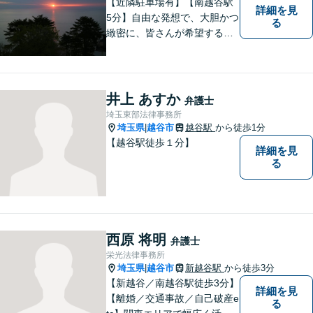
【近隣駐車場有】【南越谷駅
詳細を見
5分】自由な発想で、大胆かつ
る
緻密に、皆さんが希望する結
果に向けた、解決への道筋を
立てます。事件は病気と同じ
で、放置するほど解決が難し
くなります。 お早めにご相談
井上 あすか
弁護士
ください。
埼玉東部法律事務所
埼玉県
越谷市
越谷駅
から徒歩1分
|
【越谷駅徒歩１分】
詳細を見
る
西原 将明
弁護士
栄光法律事務所
埼玉県
越谷市
新越谷駅
から徒歩3分
|
【新越谷／南越谷駅徒歩3分】
詳細を見
【離婚／交通事故／自己破産e
る