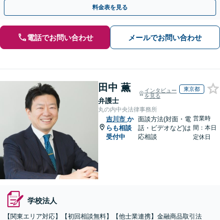
【休日・夜間対応】【Web相談可】
料金表を見る
電話でお問い合わせ
メールでお問い合わせ
田中 薫
東京都
インタビュー
を見る
弁護士
丸の内中央法律事務所
営業時
吉川市
か
面談方法(対面・電
らも相談
話・ビデオなど)は
間：本日
受付中
応相談
定休日
学校法人
【関東エリア対応】【初回相談無料】【他士業連携】金融商品取引法