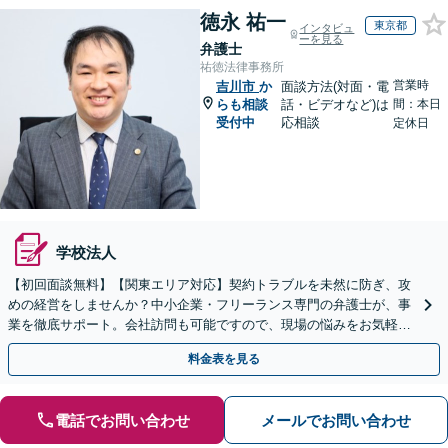
徳永 祐一
東京都
インタビュ
ーを見る
弁護士
祐徳法律事務所
営業時
吉川市
か
面談方法(対面・電
らも相談
話・ビデオなど)は
間：本日
受付中
応相談
定休日
学校法人
【初回面談無料】【関東エリア対応】契約トラブルを未然に防ぎ、攻
めの経営をしませんか？中小企業・フリーランス専門の弁護士が、事
業を徹底サポート。会社訪問も可能ですので、現場の悩みをお気軽に
ご相談ください。【夜間や休日相談も対応】
料金表を見る
電話でお問い合わせ
メールでお問い合わせ