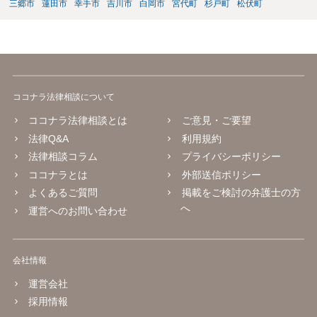
とを明示すること。 この辺りは意識して書類等を作成された方がよろ
三郷市
蓮田市
幸手市
吉川市
白岡市
宮代町
杉戸町
松伏町
しいかと思います。 公開の場で個別具体的な内容に従って回答するの
にも限界がありますので、資料などを持参の上、弁護士の相談される
ことをお勧めします。
ココナラ法律相談について
ココナラ法律相談とは
ご意見・ご要望
法律Q&A
利用規約
法律相談コラム
プライバシーポリシー
ココナラとは
外部送信ポリシー
よくあるご質問
掲載をご検討の弁護士の方
へ
運営へのお問い合わせ
会社情報
運営会社
採用情報