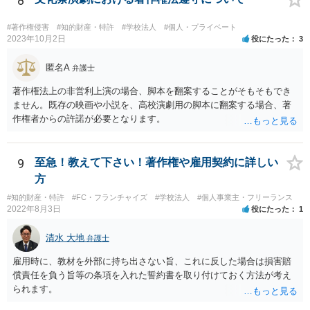
8
#著作権侵害
#知的財産・特許
#学校法人
#個人・プライベート
2023年10月2日
役にたった
3
匿名A
弁護士
著作権法上の非営利上演の場合、脚本を翻案することがそもそもでき
ません。既存の映画や小説を、高校演劇用の脚本に翻案する場合、著
作権者からの許諾が必要となります。
9
至急！教えて下さい！著作権や雇用契約に詳しい
方
#知的財産・特許
#FC・フランチャイズ
#学校法人
#個人事業主・フリーランス
2022年8月3日
役にたった
1
清水 大地
弁護士
雇用時に、教材を外部に持ち出さない旨、これに反した場合は損害賠
償責任を負う旨等の条項を入れた誓約書を取り付けておく方法が考え
られます。