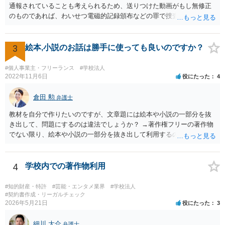
通報されていることも考えられるため、送りつけた動画がもし無修正
のものであれば、わいせつ電磁的記録頒布などの罪で捜査の対象にな
ることもあり得るでしょう。逮捕まではされなくとも、ある日突然警
察が自宅に来て、パソコンの中身を見られたり事情聴取を受けたりす
る可能性はゼロとは言えません。このようなことが繰り返されないこ
3
絵本,小説のお話は勝手に使っても良いのですか？
とを望みます。 まあ警察もこのような軽微な事案まではなかなか手が
回らないと思いますが。 それと、動画についてＫ高校の名前が挙がっ
#個人事業主・フリーランス
#学校法人
ていますが、学校名を特定する根拠が不明でデマの可能性がある場
2022年11月6日
役にたった
4
合、その高校名を拡散する行為は不適切と思われます。私学の場合、
学校法人の名誉を毀損したとして損害賠償を求められる可能性も否定
倉田 勲
弁護士
できません。
教材を自分で作りたいのですが、文章題には絵本や小説の一部分を抜
き出して、問題にするのは違法でしょうか？ →著作権フリーの著作物
でない限り、絵本や小説の一部分を抜き出して利用するのは著作権法
違反の可能性があります。
4
学校内での著作物利用
#知的財産・特許
#芸能・エンタメ業界
#学校法人
#契約書作成・リーガルチェック
2026年5月21日
役にたった
3
細川 大介
弁護士