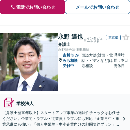
電話でお問い合わせ
メールでお問い合わせ
永野 達也
東京都
インタビュ
ーを見る
弁護士
永野総合法律事務所
営業時
吉川市
か
面談方法(対面・電
らも相談
話・ビデオなど)は
間：本日
受付中
応相談
定休日
学校法人
【弁護士歴10年以上】スタートアップ事業の適法性チェックはお任せ
ください。企業間トラブル・従業員トラブルにも対応「企業再生・事
業承継にも強い」「個人事業主・中小企業向けの顧問契約プラン」