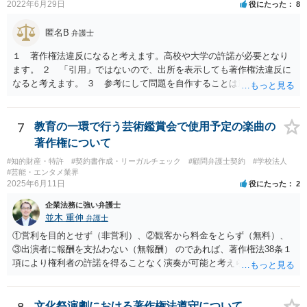
2022年6月29日
役にたった
8
匿名B
弁護士
１ 著作権法違反になると考えます。高校や大学の許諾が必要となり
ます。 ２ 「引用」ではないので、出所を表示しても著作権法違反に
なると考えます。 ３ 参考にして問題を自作することは違法とならな
いと考えますが、例だけだと何とも判断しかねます ４ トリミングし
たとしてもそのまま貼り付けると著作権法違反となる可能性が高いで
す。 市販の問題集を購入して、それを解かせることは問題ないです
7
教育の一環で行う芸術鑑賞会で使用予定の楽曲の
が、複製となると「私的複製」とはならないので著作権法上問題とな
著作権について
ると思います。 いちど著作権取り扱っている弁護士にご相談いただい
#知的財産・特許
#契約書作成・リーガルチェック
#顧問弁護士契約
#学校法人
たほうがよろしいかと思います。
#芸能・エンタメ業界
2025年6月11日
役にたった
2
企業法務に強い弁護士
並木 重伸
弁護士
①営利を目的とせず（非営利）、②観客から料金をとらず（無料）、
③出演者に報酬を支払わない（無報酬） のであれば、著作権法38条１
項により権利者の許諾を得ることなく演奏が可能と考えられます。 参
加費無料とのことですし、おそらく営利活動の一環として行われるも
のではないと思われますので、③次第と思われます。
文化祭演劇における著作権法遵守について