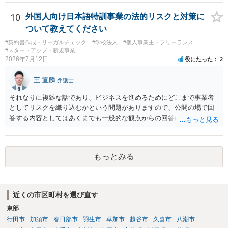
10
外国人向け日本語特訓事業の法的リスクと対策に
ついて教えてください
#契約書作成・リーガルチェック
#学校法人
#個人事業主・フリーランス
#スタートアップ・新規事業
2026年7月12日
役にたった
2
王 宣麟
弁護士
それなりに複雑な話であり、ビジネスを進めるためにどこまで事業者
としてリスクを織り込むかという問題がありますので、公開の場で回
答する内容としてはあくまでも一般的な観点からの回答になります
が、 全体的な方向性でいえば、 ・提供するサービスの中心を「日本語
授業・言語コーチング」と明確に位置付け、サーフィンや農業体験、
工場見学等のアクティビティは、旅行商品ではなく授業に付随した無
もっとみる
償の交流・学習機会として整理すること。 ・宿泊・交通・レンタカー
等の契約主体および支払は常にクライアント本人と事業者の間で完結
させ、日本語講師は予約手続や支払の代理・媒介・取次・窓口を担わ
ないこと。 ・利用規約・免責条項では、①講師は旅行業者ではなく運
近くの市区町村を選び直す
送・宿泊等のサービス提供者とは独立した立場であること、②参加者
東部
の移動・アクティビティ参加は自己の判断と責任によること、③講師
の故意・重大な過失を除く範囲で事故等についての責任を限定するこ
行田市
加須市
春日部市
羽生市
草加市
越谷市
久喜市
八潮市