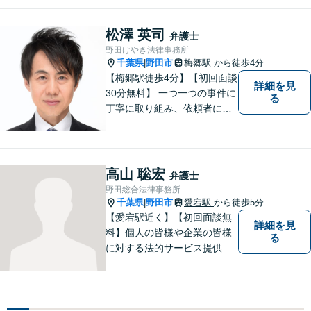
松澤 英司
弁護士
野田けやき法律事務所
千葉県
野田市
梅郷駅
から徒歩4分
|
【梅郷駅徒歩4分】【初回面談
詳細を見
30分無料】 一つ一つの事件に
る
丁寧に取り組み、依頼者にと
って納得できる解決に至るよ
う努力いたします。 安心して
ご相談いただければと思いま
す。
高山 聡宏
弁護士
野田総合法律事務所
千葉県
野田市
愛宕駅
から徒歩5分
|
【愛宕駅近く】【初回面談無
詳細を見
料】個人の皆様や企業の皆様
る
に対する法的サービス提供に
誠実に取り組んでいきたいと
考えております。刑事事件／
民事事件／家事事件／企業法
務など、幅広く対応します。