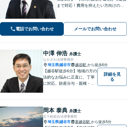
まで対応！費用を抑えたい方向けのバ
ックアッププランもあり。離婚・男女
問題／借金・債務整理／刑事事件など
【地域密着型の事務所】【休日・夜間
電話でお問い合わせ
メールでお問い合わせ
面談可能】
中澤 伸浩
弁護士
なかざわ法律事務所
埼玉県
越谷市
越谷駅
から徒歩6分
|
【越谷駅徒歩6分】地域の方の
詳細を見
法的なお悩みに正直に、丁寧
る
に対応。財産分与・親権・養
育費・不倫/不貞の慰謝料・個
人/会社/事業の借金・交通事故
の慰謝料/損賠賠償請求など身
近なお困りごとはお気軽にご
岡本 泰典
弁護士
相談ください。
五十鈴総合法律事務所
埼玉県
越谷市
新越谷駅
から徒歩5分
|