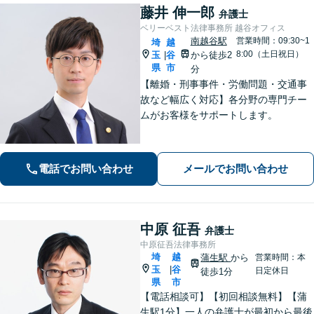
藤井 伸一郎
弁護士
ベリーベスト法律事務所 越谷オフィス
南越谷駅
営業時間：09:30~1
埼
越
8:00（土日祝日）
玉
谷
から徒歩2
|
県
市
分
【離婚・刑事事件・労働問題・交通事
故など幅広く対応】各分野の専門チー
ムがお客様をサポートします。
電話でお問い合わせ
メールでお問い合わせ
中原 征吾
弁護士
中原征吾法律事務所
埼
越
蒲生駅
から
営業時間：本
玉
谷
|
日定休日
徒歩1分
県
市
【電話相談可】【初回相談無料】【蒲
生駅1分】一人の弁護士が最初から最後