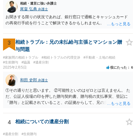
相続・遺言に強い弁護士
尾畠 弘典
弁護士
お聞きする限りの状況であれば、銀行窓口で通帳とキャッシュカード
の再発行手続を行うことで解決できるかもしれません。
3
相続トラブル：兄の未払給与主張とマンション贈
与問題
#家族間の相続トラブル
#相続トラブルの代理交渉
#不動産・土地の相続
#生前贈与
#協議
#遺産分割
2025年2月5日
役にたった
6
和田 史郎
弁護士
①その通りだと思います。 ②可能性といのはゼロとは言えません。 た
だ、公証人役場の印を押した贈与契約書、贈与税の支払事実、登記に
「贈与」と記載されていること、の証拠からして、兄の主張は通らな
いようには思います。 ③④その通りだと思います。 話し合いで折り合
わなければ、遺産分割調停を申し立てて進めるのがベターのような気
がしますね。
4
相続についての遺産分割
#遺産分割
#生前贈与