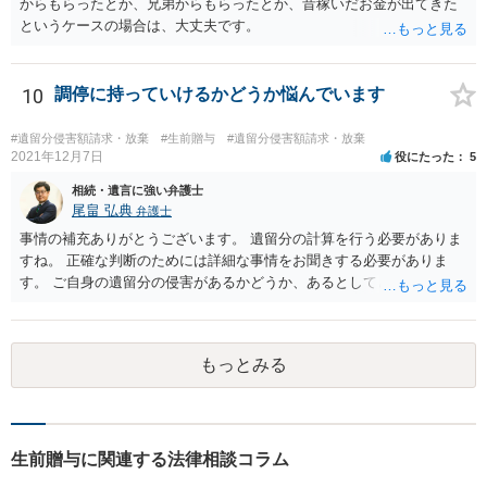
からもらったとか、兄弟からもらったとか、昔稼いだお金が出てきた
というケースの場合は、大丈夫です。
10
調停に持っていけるかどうか悩んでいます
#遺留分侵害額請求・放棄
#生前贈与
#遺留分侵害額請求・放棄
2021年12月7日
役にたった
5
相続・遺言に強い弁護士
尾畠 弘典
弁護士
事情の補充ありがとうございます。 遺留分の計算を行う必要がありま
すね。 正確な判断のためには詳細な事情をお聞きする必要がありま
す。 ご自身の遺留分の侵害があるかどうか、あるとしてどの程度の金
額となるかを正確に把握されたいのであれば、一度お近くの弁護士に
相談されるのが良いと思います。
もっとみる
生前贈与に関連する法律相談コラム