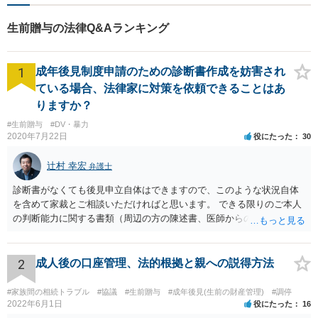
生前贈与の法律Q&Aランキング
1
成年後見制度申請のための診断書作成を妨害され
ている場合、法律家に対策を依頼できることはあ
りますか？
#生前贈与
#DV・暴力
2020年7月22日
役にたった
30
辻村 幸宏
弁護士
診断書がなくても後見申立自体はできますので、このような状況自体
を含めて家裁とご相談いただければと思います。 できる限りのご本人
の判断能力に関する書類（周辺の方の陳述書、医師からの聴取書等）
を整え、家裁の鑑定を経る前提で鑑定費用の予納金を用意し、申立て
をしていただければそこから先は進むのではないかと存じます。 ま
た、Aさんの意向を酌みすぎるあまりに後見申立ができない状況にして
2
成人後の口座管理、法的根拠と親への説得方法
いる施設の問題もありますので、当該地域の地域包括支援センターに
ご相談されるのもひとつの方法です。
#家族間の相続トラブル
#協議
#生前贈与
#成年後見(生前の財産管理)
#調停
2022年6月1日
役にたった
16