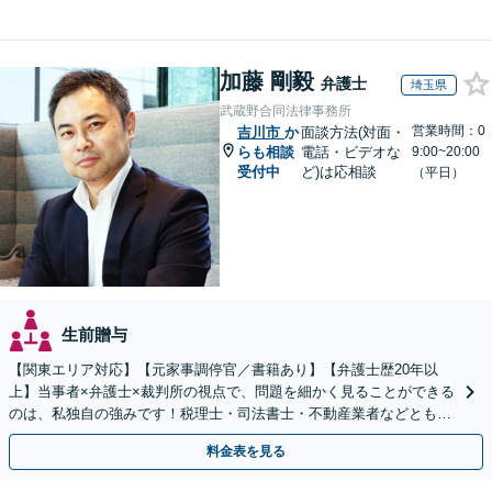
加藤 剛毅
弁護士
埼玉県
武蔵野合同法律事務所
営業時間：0
吉川市
か
面談方法(対面・
らも相談
電話・ビデオな
9:00~20:00
受付中
ど)は応相談
（平日）
生前贈与
【関東エリア対応】【元家事調停官／書籍あり】【弁護士歴20年以
上】当事者×弁護士×裁判所の視点で、問題を細かく見ることができる
のは、私独自の強みです！税理士・司法書士・不動産業者などとも連
携。地元密着で、親切＆丁寧にお悩みに寄り添います。
料金表を見る