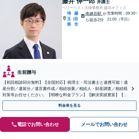
藤井 伸一郎
弁護士
ベリーベスト法律事務所 越谷オフィス
埼
越
南越谷駅
か
営業時間：09:30~
玉
谷
|
21:00（平日）
ら徒歩2分
県
市
生前贈与
【初回相談60分無料】【全国対応】税理士・司法書士と連携可能！遺
産分割／遺留分／遺言書作成／相続放棄／相続人・財産調査／相続税
対策等お任せください。【明瞭な料金プラン】【解決実績豊富】【電
話相談可】
料金表を見る
電話でお問い合わせ
メールでお問い合わせ