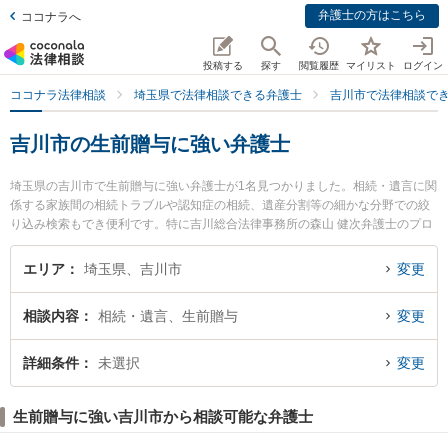
弁護士の方はこちら
ココナラへ
投稿する
探す
閲覧履歴
マイリスト
ログイン
ココナラ法律相談
埼玉県で法律相談できる弁護士
吉川市で法律相談で
吉川市の生前贈与に強い弁護士
埼玉県の吉川市で生前贈与に強い弁護士が1名見つかりました。相続・遺言に関
係する家族間の相続トラブルや認知症の相続、遺産分割等の細かな分野での絞
り込み検索もでき便利です。特に吉川総合法律事務所の森山 健次弁護士のプロ
フィール情報や弁護士費用、強みなどが注目されています。『吉川市で土日や
夜間に発生した生前贈与のトラブルを今すぐに弁護士に相談したい』『生前贈
エリア
埼玉県、吉川市
変更
与のトラブル解決の実績豊富な近くの弁護士を検索したい』『初回相談無料で
生前贈与を法律相談できる吉川市内の弁護士に相談予約したい』などでお困り
相談内容
相続・遺言、生前贈与
変更
の相談者さんにおすすめです。
詳細条件
未選択
変更
生前贈与に強い吉川市から相談可能な弁護士