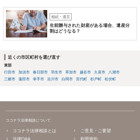
相続・遺言
生前贈与された財産がある場合、遺産分
割はどうなる？
近くの市区町村を選び直す
東部
行田市
加須市
春日部市
羽生市
草加市
越谷市
久喜市
八潮市
三郷市
蓮田市
幸手市
吉川市
白岡市
宮代町
杉戸町
松伏町
ココナラ法律相談について
ココナラ法律相談とは
ご意見・ご要望
法律Q&A
利用規約