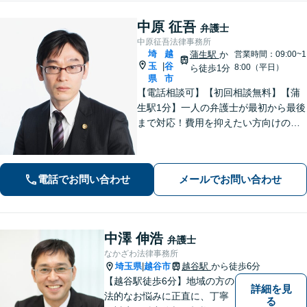
中原 征吾
弁護士
中原征吾法律事務所
埼
越
蒲生駅
か
営業時間：09:00~1
玉
谷
|
8:00（平日）
ら徒歩1分
県
市
【電話相談可】【初回相談無料】【蒲
生駅1分】一人の弁護士が最初から最後
まで対応！費用を抑えたい方向けのバ
ックアッププランもあり。離婚・男女
問題／借金・債務整理／刑事事件など
【地域密着型の事務所】【休日・夜間
電話でお問い合わせ
メールでお問い合わせ
面談可能】
中澤 伸浩
弁護士
なかざわ法律事務所
埼玉県
越谷市
越谷駅
から徒歩6分
|
【越谷駅徒歩6分】地域の方の
詳細を見
法的なお悩みに正直に、丁寧
る