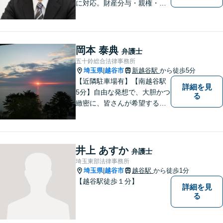
に対応。財産分与・親権・養
育費・不倫/不貞の慰謝料・個
人/会社/事業の借金・交通事故
の慰謝料/損賠賠償請求など身
近なお困りごとはお気軽にご
岡本 泰典
弁護士
相談ください。
五十鈴総合法律事務所
埼玉県
越谷市
新越谷駅
から徒歩5分
|
【近隣駐車場有】【南越谷駅
詳細を見
5分】自由な発想で、大胆かつ
る
緻密に、皆さんが希望する結
果に向けた、解決への道筋を
立てます。事件は病気と同じ
で、放置するほど解決が難し
くなります。 お早めにご相談
井上 あすか
弁護士
ください。
埼玉東部法律事務所
埼玉県
越谷市
越谷駅
から徒歩1分
|
【越谷駅徒歩１分】
詳細を見
る