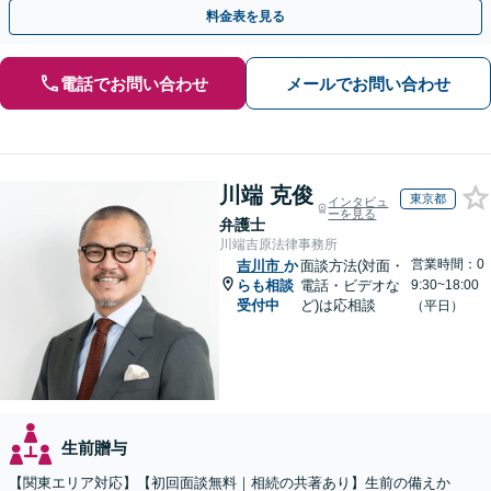
EB面談対応】
料金表を見る
電話でお問い合わせ
メールでお問い合わせ
川端 克俊
東京都
インタビュ
ーを見る
弁護士
川端吉原法律事務所
営業時間：0
吉川市
か
面談方法(対面・
らも相談
電話・ビデオな
9:30~18:00
受付中
ど)は応相談
（平日）
生前贈与
【関東エリア対応】【初回面談無料｜相続の共著あり】生前の備えか