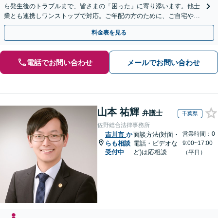
ら発生後のトラブルまで、皆さまの「困った」に寄り添います。他士
業とも連携しワンストップで対応。ご年配の方のために、ご自宅やご
近所への出張相談も実施【秘密厳守｜休日・夜間相談可】
料金表を見る
電話でお問い合わせ
メールでお問い合わせ
山本 祐輝
弁護士
千葉県
佐野総合法律事務所
営業時間：0
吉川市
か
面談方法(対面・
らも相談
電話・ビデオな
9:00~17:00
受付中
ど)は応相談
（平日）