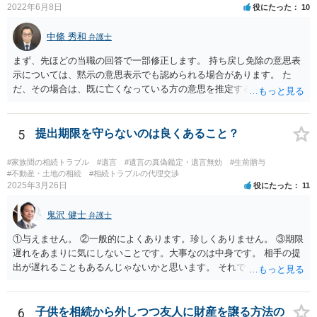
2022年6月8日
役にたった
10
中條 秀和
弁護士
まず、先ほどの当職の回答で一部修正します。 持ち戻し免除の意思表
示については、黙示の意思表示でも認められる場合があります。 た
だ、その場合は、既に亡くなっている方の意思を推定することになり
ますので、なかなか立証のハードルは高いと思われます。それゆえ、
持ち戻し免除の意思表示は書面で明確にしておいていただくべきとい
う結論は変わりません。 誤解を与えるような回答でした。失礼しまし
5
提出期限を守らないのは良くあること？
た。 文言については、「〇〇に対する生前贈与による特別受益の持ち
戻しをすべて免除する」というのがオーソドックスなものですが、ご
#家族間の相続トラブル
#遺言
#遺言の真偽鑑定・遺言無効
#生前贈与
心配ならば、弁護士のところに行って、特別受益となりそうな贈与に
#不動産・土地の相続
#相続トラブルの代理交渉
2025年3月26日
役にたった
11
ついて説明した上で、適切な文言についてご相談してみてはいかがで
しょうか。
鬼沢 健士
弁護士
①与えません。 ②一般的によくあります。珍しくありません。 ③期限
遅れをあまりに気にしないことです。大事なのは中身です。 相手の提
出が遅れることもあるんじゃないかと思います。 それでもあなた有利
にはなりません。
6
子供を相続から外しつつ友人に財産を譲る方法の