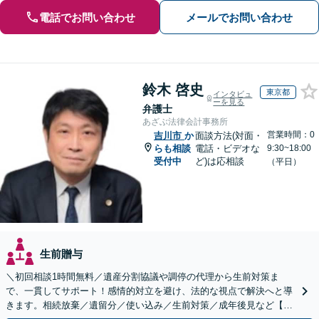
電話でお問い合わせ
メールでお問い合わせ
鈴木 啓史
東京都
インタビュ
ーを見る
弁護士
あざぶ法律会計事務所
営業時間：0
吉川市
か
面談方法(対面・
らも相談
電話・ビデオな
9:30~18:00
受付中
ど)は応相談
（平日）
生前贈与
＼初回相談1時間無料／遺産分割協議や調停の代理から生前対策ま
で、一貫してサポート！感情的対立を避け、法的な視点で解決へと導
きます。相続放棄／遺留分／使い込み／生前対策／成年後見など【W