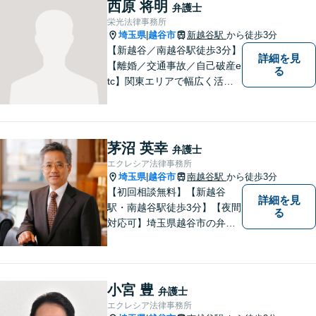
組みます。お困りごとはお気
西原 将明
弁護士
軽にご相談ください！【法テ
栄光法律事務所
ラス歓迎】
埼玉県
越谷市
新越谷駅
から徒歩3分
|
【新越谷／南越谷駅徒歩3分】
詳細を見
【離婚／交通事故／自己破産e
る
tc】関東エリアで幅広く活躍
する弁護士。依頼者様に寄り
添い、納得のいく解決を目指
します。完全個室／バリアフ
リーで安心して相談いただけ
茅沼 英幸
弁護士
ます。お気軽にご相談くださ
エクレシア法律事務所
い。
埼玉県
越谷市
南越谷駅
から徒歩3分
|
【初回相談無料】【新越谷
詳細を見
駅・南越谷駅徒歩3分】【夜間
る
対応可】埼玉県越谷市の弁護
士です。
小宮 豊
弁護士
エクレシア法律事務所