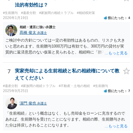
法的有効性は？
#生前贈与
#遺産分割
#家族間の相続トラブル
#相続税対策
2026年1月19日
役にたった
4
相続・遺言に強い弁護士
髙橋 俊太
弁護士
ご検討中の方針については一定の有効性はあるものの、リスクも大き
いと思われます。生前贈与1000万円は有効でも、300万円の貸付が実
質的に返済意思のない仮装と見られると、相続時に「贈与」と評価さ
れ、子から遺留分侵害額請求を受ける可能性があります。 その他の方
法として考えられるものとしては、 ①信託（家族信託・目的信託） 財
産を信託口に移し、受託者（信頼できる友人や専門職）に管理させ、
7
実家売却による生前相続と私の相続権について教
・生存中はあなたの生活費・介護費に優先充当 ・残余を友人や慈善団
えてください
体へ と使途を厳格に指定。相続ではなく信託帰属になるため、子の関
#遺産分割
#家族間の相続トラブル
#不動産・土地の相続
#生前贈与
与を大きく排除できます。 ②遺言＋生命保険の組合せ 生活資金は手元
2025年9月25日
役にたった
7
に残し、余剰資金で受取人を友人・団体にした保険を活用。保険金は
相続財産とは別枠で、遺留分対策にも有効と思われます。 ③負担付死
濵門 俊也
弁護士
因贈与 「介護・見守り等を条件に、死亡時に財産を渡す」契約。条件
不履行なら無効にでき、老後の安心を担保できます。 ④ 寄附予約＋解
「生前相続」という概念はなく、もし売却金をローンに充当するので
除条件 慈善団体への寄附を予約しつつ、資金不足時は解除できる条項
あれば、生前贈与を受けたことになります。相続の際、生前贈与され
を設定。 などがあり得るかと思われます。
た分は持戻しされることになります。