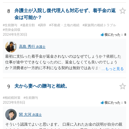
8
弁護士が入院し復代理人も対応せず、着手金の返
金は可能か？
#生前贈与
#遺産分割
#調停
#不動産・土地の相続
#家族間の相続トラブル
#売掛金回収
2024年9月30日
役にたった
8
高島 秀行
弁護士
最初に支払った着手金が返金されないのはなぜでしょうか？依頼した
仕事が途中でできなくなったのに、返金しなくても良いのでしょう
か？消費者が一方的に不利になる契約は無効ではありませんか？
着手金は、前の弁護士が倒れるまでにやった仕事に応じて清算する義
務があると思います。 倒れた弁護士が所属する弁護士会に相談さ
れた方がよいと思います。 倒れた弁護士は脳梗塞で倒れたようで
9
夫から妻への贈与と相続。
すが、 判断能力があり、復代理を倒れた弁護士の判断で復代理を
選任したのか 即ち、復代理人の選任は有効なのかという問題もあ
#相続税対策
#生前贈与
ると思います。
2023年9月6日
役にたった
5
関 大河
弁護士
そういう認識でよいと思います。 口座に入れたお金の説明が自分の親