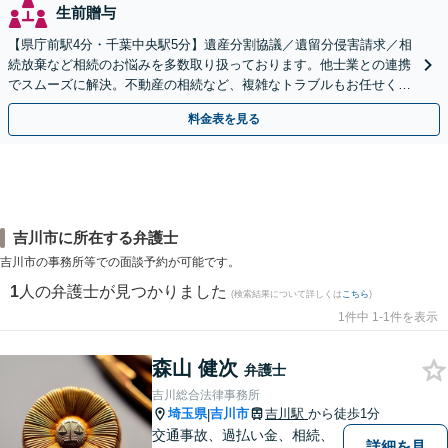
生前贈与
【県庁前駅4分・千葉中央駅5分】遺産分割協議／遺留分侵害請求／相
続放棄など相続のお悩みを多数取り扱っております。他士業との連携
でスムーズに解決。不動産の相続など、複雑なトラブルもお任せくだ
さい。【初回面談相談30分無料】
料金表を見る
吉川市に所在する弁護士
吉川市の事務所等での面談予約が可能です。
1
人の弁護士が見つかりました
(検索結果について詳しくは
こちら
)
1件中 1-1件を表示
森山 健次
弁護士
吉川総合法律事務所
埼玉県
吉川市
吉川駅
から徒歩1分
|
交通事故、過払い金、相続、
詳細を見