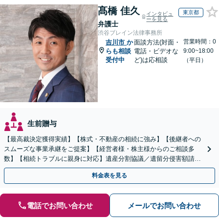
髙橋 佳久
東京都
インタビュ
ーを見る
弁護士
渋谷ブレイン法律事務所
営業時間：0
吉川市
か
面談方法(対面・
らも相談
電話・ビデオな
9:00~18:00
受付中
ど)は応相談
（平日）
生前贈与
【最高裁決定獲得実績】【株式・不動産の相続に強み】【後継者への
スムーズな事業承継をご提案】【経営者様・株主様からのご相談多
数】【相続トラブルに親身に対応】遺産分割協議／遺留分侵害額請求
／遺言書作成も丁寧に対応【40分相談無料】【渋谷駅3分】
料金表を見る
電話でお問い合わせ
メールでお問い合わせ