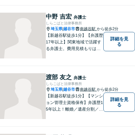
中野 吉宏
弁護士
しらこばと法律事務所
埼玉県
越谷市
南越谷駅
から徒歩2分
|
【新越谷駅徒歩1分】【弁護歴
詳細を見
17年以上】関東地域で活躍す
る
る弁護士。費用見積もりは無
料です！交通事故／離婚問題
／遺産相続など、お困りごと
はなんでもご相談ください！
最短で納得の解決へと導ける
渡部 友之
弁護士
よう尽力いたします。【駐車
しらこばと法律事務所
場近く】
埼玉県
越谷市
南越谷駅
から徒歩2分
|
【新越谷駅徒歩1分】【マンシ
詳細を見
ョン管理士資格保有】弁護歴1
る
5年以上！離婚／遺産分割／刑
事事件で多数の実績あり！一
人でも多くの方に感謝してい
ただけるよう、誠心誠意取り