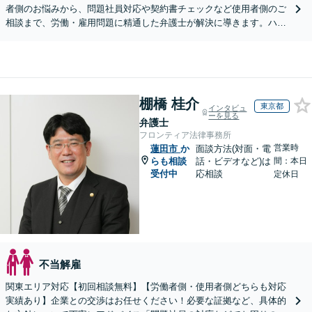
者側のお悩みから、問題社員対応や契約書チェックなど使用者側のご
相談まで、労働・雇用問題に精通した弁護士が解決に導きます。ハラ
スメント対応や従業員向けセミナーも対応可能。
棚橋 桂介
東京都
インタビュ
ーを見る
弁護士
フロンティア法律事務所
営業時
蓮田市
か
面談方法(対面・電
らも相談
話・ビデオなど)は
間：本日
受付中
応相談
定休日
不当解雇
関東エリア対応【初回相談無料】【労働者側・使用者側どちらも対応
実績あり】企業との交渉はお任せください！必要な証拠など、具体的