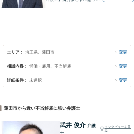
いることや感じていることを
お話しいただき、解決案を一
緒に考えていきましょう。
エリア
埼玉県、蓮田市
変更
相談内容
労働・雇用、不当解雇
変更
詳細条件
未選択
変更
蓮田市から近い不当解雇に強い弁護士
武井 俊介
弁護
インタビューを見
る
士