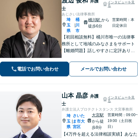
渡辺 俊和
弁護
インタビューを見
る
士
あじさい法律事務所
埼
桶
桶川駅
から
営業時間：本
玉
川
|
日定休日
徒歩6分
県
市
【初回相談無料】桶川市唯一の法律事
務所として地域のみなさまをサポート
【離婚問題】話しやすさに定評あり！1
00件以上の対応実績を活かしたアドバ
イス【インターネット】スピーディー
電話でお問い合わせ
メールでお問い合わせ
な対応で円滑な解決を目指します【桶
川駅6分】【オンライン相談OK】
山本 晶彦
弁護
インタビューを見
る
士
弁護士法人プロテクトスタンス 大宮事務所
大宮駅
営業時間：09:00~
埼
さいた
19:00（土日祝
玉
ま市大
から徒
|
県
宮区
日）
歩8分
【4万件を超える法律相談実績】あなた