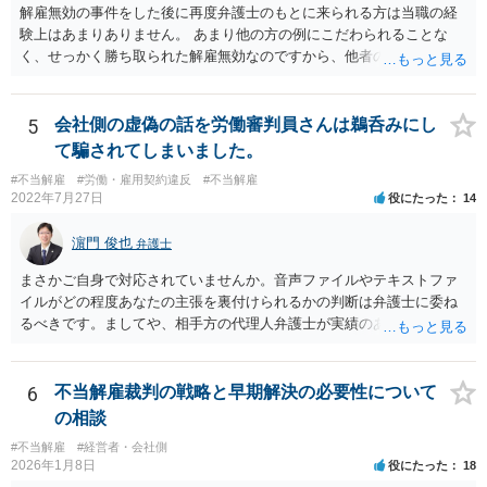
解雇無効の事件をした後に再度弁護士のもとに来られる方は当職の経
験上はあまりありません。 あまり他の方の例にこだわられることな
く、せっかく勝ち取られた解雇無効なのですから、他者の目を気にせ
ず、胸を張って勤務されるのがよいと思います。 会社からすれば、後
味が悪いことには変わりませんが、通常の会社であれば、法的に見て
解雇が認められなかった以上、以後の対応については注意されること
5
会社側の虚偽の話を労働審判員さんは鵜呑みにし
の方が多く、嫌がらせのようなことをしてさらに紛争化することは避
て騙されてしまいました。
けると思います。正攻法で解雇が認められないことに業をにやして、
#不当解雇
#労働・雇用契約違反
#不当解雇
心理的な追い込みにより精神疾患による失職を狙うような会社もなき
2022年7月27日
役にたった
14
にしもあらずですが、そのような会社であれば、いたずらに在籍して
こころをすり減らすより、経歴として有利に使って転職することも選
濵門 俊也
弁護士
択肢に入れる方が建設的だと考えます。
まさかご自身で対応されていませんか。音声ファイルやテキストファ
イルがどの程度あなたの主張を裏付けられるかの判断は弁護士に委ね
るべきです。ましてや、相手方の代理人弁護士が実績のある方たちな
どと評価されているのであれば、悠長なことを言っていてはいけませ
ん。一刻も早く弁護士にご相談ください。
6
不当解雇裁判の戦略と早期解決の必要性について
の相談
#不当解雇
#経営者・会社側
2026年1月8日
役にたった
18