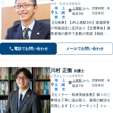
武井・鳥居法律事務所
埼
上
上尾駅
から
営業時間：本
玉
尾
|
日定休日
徒歩3分
県
市
【元検事】【JR上尾駅3分】後遺障害
の等級認定に定評あり【交通事故】被
害者側の案件で多数の実績【相続・遺
言】紛争解決、遺言書作成をサポート
【刑事事件】検事経験・豊富な実績、
電話でお問い合わせ
メールでお問い合わせ
スピーディーな接見が強み、上尾警察
署5分【初回面談30分無料】
川村 正衡
弁護士
上尾あおぞら法律事務所
埼
上
上尾駅
から
営業時間：本
玉
尾
|
日定休日
徒歩7分
県
市
【セミナー・執筆実績多数】個々のご
事情を丁寧に汲み取り、最善の解決を
目指します【インターネット】トレン
ト問題・悪質な書き込み・風評被害な