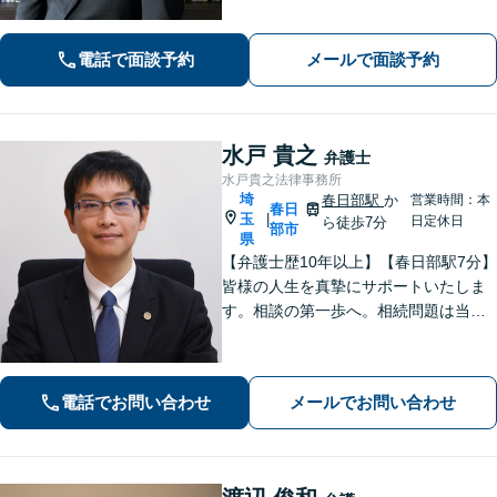
ど、迅速な対応を心掛けます【離婚問
題】検討段階、協議から訴訟まで。あ
電話で面談予約
メールで面談予約
らゆるフェーズに対応【上尾駅7分】
水戸 貴之
弁護士
水戸貴之法律事務所
埼
春日部駅
か
営業時間：本
春日
玉
|
日定休日
ら徒歩7分
部市
県
【弁護士歴10年以上】【春日部駅7分】
皆様の人生を真摯にサポートいたしま
す。相談の第一歩へ。相続問題は当事
者同士ではなく弁護士を挟みましょ
う。交通事故は弁護士登録以来、多数
の取り扱い経験があります。【当日・
電話でお問い合わせ
メールでお問い合わせ
土日祝日・夜間・応相談対応可能】