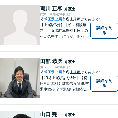
両川 正和
弁護士
武井・鳥居法律事務所
埼玉県
上尾市
上尾駅
から徒歩3分
|
【上尾駅3分】【初回相談無
詳細を見
料】【近隣駐車場有】日々の
る
生活の中で、誰もが、困っ
て、悩んで、どうしたらいい
かわからなくて、途方に暮れ
て、何がなんだかわからなく
なってしまうことがあると思
田部 恭兵
弁護士
います。そんな時は、お気軽
池長・田部法律事務所
に私にご相談ください。
埼玉県
上尾市
上尾駅
から徒歩3分
|
【JR線上尾駅より3分】【初
詳細を見
回相談無料】離婚男女問題/交
る
通事故/借金問題/遺産相続/債
権回収を中心とした幅広い分
野を取り扱っております。皆
様に安心していただけるよう
に無料相談を時間を区切らず
山口 翔一
弁護士