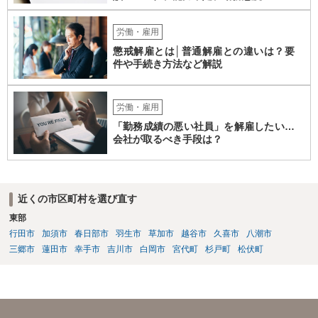
労働・雇用
懲戒解雇とは│普通解雇との違いは？要
件や手続き方法など解説
労働・雇用
「勤務成績の悪い社員」を解雇したい…
会社が取るべき手段は？
近くの市区町村を選び直す
東部
行田市
加須市
春日部市
羽生市
草加市
越谷市
久喜市
八潮市
三郷市
蓮田市
幸手市
吉川市
白岡市
宮代町
杉戸町
松伏町