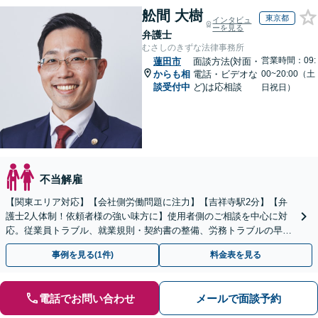
舩間 大樹
東京都
インタビュ
ーを見る
弁護士
むさしのきずな法律事務所
営業時間：09:
蓮田市
面談方法(対面・
からも相
電話・ビデオな
00~20:00（土
談受付中
ど)は応相談
日祝日）
不当解雇
【関東エリア対応】【会社側労働問題に注力】【吉祥寺駅2分】【弁
護士2人体制！依頼者様の強い味方に】使用者側のご相談を中心に対
応。従業員トラブル、就業規則・契約書の整備、労務トラブルの早期
解決・防止に努めます。
事例を見る(1件)
料金表を見る
電話でお問い合わせ
メールで面談予約