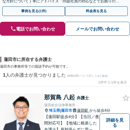
な方針について丁寧にアドバイス「問題社員の対応などでお困りの企
業さまも、ぜひご相談ください」【休日・夜間相談可】
事例を見る(1件)
料金表を見る
電話でお問い合わせ
メールでお問い合わせ
蓮田市に所在する弁護士
蓮田市の事務所等での面談予約が可能です。
1
人の弁護士が見つかりました
(検索結果について詳しくは
こちら
)
1件中 1-1件を表示
那賀島 八起
弁護士
蓮田総合法律事務所
埼玉県
蓮田市
蓮田駅
から徒歩4分
|
【蓮田駅徒歩4分】【当日／夜
詳細を見
間対応可】【地域に根差した
る
弁護士】肩肘張らずに思って