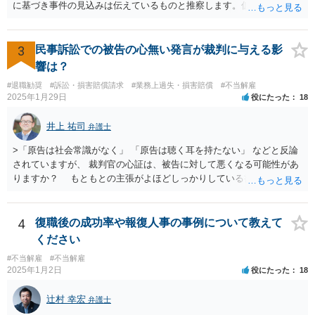
性が高まります。 高度人材の中途社員だから直ちに解雇しやすいとい
に基づき事件の見込みは伝えているものと推察します。仮に弁護士の
うわけではありませんが、高度人材の中途社員の場合は雇用契約上、
アドバイスが不十分であったり、説得が上手でなかったとしても、そ
相応に高い能力を求められているため能力不足か否かの判断が給与の
れを経営者自身が問題と感じていないのであれば、また、こちらにお
低い新卒の社員と比較すると厳格に判断される結果、解雇の有効性の
書きのような経営者のマインドからすれば、弁護士のせいではなく、
3
民事訴訟での被告の心無い発言が裁判に与える影
判断が比較的甘くなるという可能性はあると考えます。 もっとも、高
根本的には弁護士選び含めて経営者の判断であり、責任ではないかと
響は？
度人材の中途社員の場合でもやはり解雇のハードルは相応に高いもの
思います。実際、事件の見込みが芳しくないことやリスクをいくらお
となります。 今回のようなリスクを避ける観点からは、会社側として
#退職勧奨
#訴訟・損害賠償請求
#業務上過失・損害賠償
#不当解雇
伝えしても考えを変えていただけない経営者や依頼者はいますし、代
2025年1月29日
役にたった
18
無期雇用契約ではなく有期雇用契約で募集する、試用期間付を設け
理人として説明説得を尽くしてもあくまで決めるのは依頼者ですか
る、業務委託契約を検討するという方法もあり得るかと存じます。
ら、事件がうまくいかないことの責任は弁護士にあるわけではない、
井上 祐司
（※業務委託契約を検討される場合は、運用面によっては実質的に雇
弁護士
ということも多いと思います。そのような場合、仕事をしていて心地
用契約関係であると判断されるリスクもありますので顧問弁護士の先
の良いものではないので自ら辞任を検討することもありますが、最終
>「原告は社会常識がなく」 「原告は聴く耳を持たない」 などと反論
生にもご相談の上慎重にご判断ください。）
的にはお分かりいただけるだろうと考えて続けることもあります。 ご
されていますが、 裁判官の心証は、被告に対して悪くなる可能性があ
相談者さんが、今の弁護士さんの対応や方針に疑問を持ち、それによ
りますか？ もともとの主張がよほどしっかりしている書面でなけれ
り経営者の考えが歪められ、このままでは会社がたち行かなくなると
ば、一般的に心証は悪くなるだろうと思います。 ただし、最終的な
懸念するのであれば、ご相談者さんが経営者に対してその旨を伝え、
勝ち負けは、法律構成に必要な事実の主張と証拠の的確さに尽きま
考えを改められるよう進言なさってはいかがでしょうか。
す。その意味では「無益的記載事項」です。 法律的に全く意味がな
4
復職後の成功率や報復人事の事例について教えて
い主張で、過度に攻撃的な文章ですから、少なくとも記載する必要は
ください
全くない事項です。 こういったことが記載された場合には、完全ス
#不当解雇
#不当解雇
ルーする方が印象はよいのが普通です。
2025年1月2日
役にたった
18
辻村 幸宏
弁護士