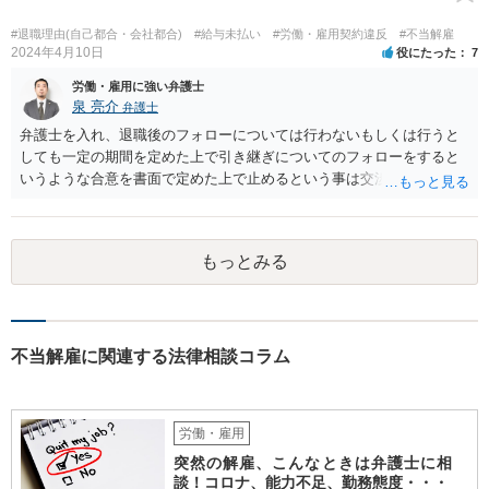
問２に対して】 得ている給与が高かったかどうかは、普通解雇の上で
は判断が難しいと思います。 経営上整理解雇の必要がある際の場合と
#退職理由(自己都合・会社都合)
#給与未払い
#労働・雇用契約違反
#不当解雇
は事案が異なると思われます。 【ご質問３に対して】 「協調性のな
2024年4月10日
役にたった
7
さ」＝能力不足ということにもならない様に思います。 指導や面談も
労働・雇用に強い弁護士
なく解雇ちうことをされたのでしたら、反省するチャンスも与えなか
泉 亮介
弁護士
ったと評価されることになろうかと思われます。 以上、ご質問が簡略
弁護士を入れ、退職後のフォローについては行わないもしくは行うと
ですので、一般論的な私見としてお答えします。 ご参考になさって下
しても一定の期間を定めた上で引き継ぎについてのフォローをすると
さい。
いうような合意を書面で定めた上で止めるという事は交渉次第で可能
でしょう。 また、弁護士を立てた場合は相手からの連絡の窓口を全て
弁護士とすることができるため、会社からの連絡を止めることもでき
るかと思われます。 精神的に会社側と対応するのが苦痛であるという
もっとみる
場合には、弁護士を立てた上で退職についての条件面の交渉を行われ
ても良いでしょう。
不当解雇に関連する法律相談コラム
労働・雇用
突然の解雇、こんなときは弁護士に相
談！コロナ、能力不足、勤務態度・・・