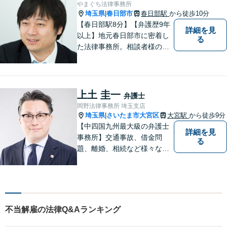
に設けております。ぜひ、お
やまぐち法律事務所
気軽にご相談ください。
埼玉県
春日部市
春日部駅
から徒歩10分
|
【春日部駅8分】【弁護歴9年
詳細を見
以上】地元春日部市に密着し
る
た法律事務所。相談者様のお
気持ち、ご希望を尊重し、最
大限の利益をお返しできるよ
う尽力します。休日・夜間相
談も受け付けています。ぜひ
上土 圭一
弁護士
一度ご相談を！【初回相談無
岡野法律事務所 埼玉支店
料】
埼玉県
さいたま市大宮区
大宮駅
から徒歩9分
|
【中四国九州最大級の弁護士
詳細を見
事務所】交通事故、借金問
る
題、離婚、相続など様々な問
題について、「何度でも無
料」の相談を行っています！
まずはお気軽にご相談くださ
い！
不当解雇の法律Q&Aランキング