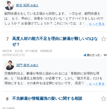
梶谷 拓郎
弁護士
顧問弁護士をしている立場から回答します。 ＞①なぜ、顧問弁護士
は、 もう、早めに、決着をつけなさいな！とアドバイスをしないので
しょうか？ お金儲けでしょうか？ これについては、まず基本的に顧問
弁護士は、依頼者（顧問会社）の意思（経営陣の意思）に従って、事
件を受任して遂行します。 そしてあなたの言う「早めに、決着をつけ
なさいな！」が意味するところは、「敗訴的和解」ということです
7
高度人材の能力不足を理由に解雇が難しいのはな
が、それには弁護士報酬はつきませんので、弁護士は確かに儲かりま
ぜ？
せん。 しかし、逆に負け筋の事件をズルズルすることは、着手金を増
#経営者・会社側
#不当解雇
#退職勧奨
額してもらえるわけでもない他方で、弁護士報酬も期待できないた
2025年10月17日
役にたった
14
め、むしろ他の事件処理ができないという意味で弁護士にも損害が増
すことはあっても、基本的に儲かることにはなりません。 控訴審で着
濵門 俊也
弁護士
手金をもらうということはありますが、1回限りの関係ではなく顧問の
関係なので、あまり好ましい処理ではありません。 事件終了後、顧問
労働契約法上、解雇が有効と認められるには「客観的に合理的な理
が切れる可能性があるからです。 つまり、弁護士は、儲かるためでは
由」と「社会通念上相当性」が必要です。しかし「能力不足」だけを
なく、顧問会社のためにその意思（それこそ会社の現在及び今後の戦
理由にすると、その条件をほぼ満たせないです。 高度専門職であって
略）を踏まえたうえで事件を遂行していると推測されます。 ＞②原告
も、 ・具体的な業績評価や数値目標との乖離を示す証拠 ・教育・指導
は年俸が1200万円と高かったこともあり、復職を希望しております。
や配置転換などの改善措置を尽くした記録 を揃えないと、裁判所は
復職の気持ちを萎えさす意味で、ずるずると、裁判を引き延ばしてい
「合理的な解雇理由」とは認めないためです。 そのため、「能力不
8
不当解雇か情報漏洩の疑いに関する相談
る作戦もあるのでしょうか？ 原告は、その年俸に執着があるというこ
足」で解雇を争われると、会社側が立証責任を果たせず、まず裁判に
とで復職の意思があるということであればなおさら、時間がかかった
勝てない（＝解雇無効と判断されやすい）のです。 ご質問者様のイメ
#不当解雇