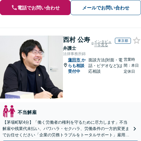
電話でお問い合わせ
メールでお問い合わせ
西村 公寿
東京都
インタビュ
ーを見る
弁護士
法律事務所錦
営業時
蓮田市
か
面談方法(対面・電
らも相談
話・ビデオなど)は
間：本日
受付中
応相談
定休日
不当解雇
【茅場町駅4分】「働く労働者の権利を守るために尽力します」不当
解雇や残業代未払い、パワハラ・セクハラ、労働条件の一方的変更ま
でお任せください「企業の労務トラブルをトータルサポート」雇用契