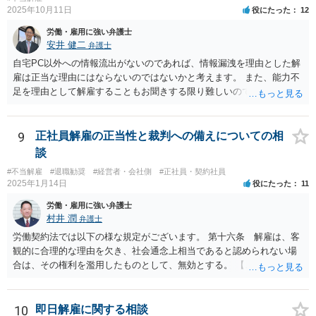
からと言って復職の気持ちが萎えるということはあまりありません。
ージとは逆で、「高年俸・高度専門職だからこそ」、客観性・合理性
2025年10月11日
役にたった
12
現在、原告的に勝ち筋の見通しが十分あるということであれば、バッ
をより厳しく求められ、能力不足理由で解雇が認められるハードルは
労働・雇用に強い弁護士
クペイに対する期待から、萎える理由はまず見当たりません。 つまり
むしろ高くなります。 中途の高度人材を能力不足で解雇するときは、
安井 健二
弁護士
会社も原告の取下を狙っているという作戦の問題ではなく、上記、顧
① 導入期の評価基準と実績の比較 ② 複数回にわたる注意・指導・教
問会社の意思の問題だと思われます。 ＞反論の書面も、矛盾だらけの
自宅PC以外への情報流出がないのであれば、情報漏洩を理由とした解
育の実施 ③ 配置転換などほかの改善策の検討 などをしっかり記録し
反論となっており、論理破綻もしており、もうダメです。担当役員の
雇は正当な理由にはならないのではないかと考えます。 また、能力不
ておかないと、解雇は無効とされる可能性が極めて高いです。
言葉をそのまま、文章にしたのか、一貫したストーリー性もありませ
足を理由として解雇することもお聞きする限り難しいのではないかと
ん。 とありますが、代理人弁護士としては、事実経験者が述べたこと
考えます。 解雇無効の確認訴訟を提起することをご検討することをお
をそのまま事実主張するしかありません。事実として矛盾がないよう
勧めします。
にストーリー性を与えるとそれは事実の捏造を伴うからです。
9
正社員解雇の正当性と裁判への備えについての相
談
#不当解雇
#退職勧奨
#経営者・会社側
#正社員・契約社員
2025年1月14日
役にたった
11
労働・雇用に強い弁護士
村井 潤
弁護士
労働契約法では以下の様な規定がございます。 第十六条 解雇は、客
観的に合理的な理由を欠き、社会通念上相当であると認められない場
合は、その権利を濫用したものとして、無効とする。 【ご質問１に対
して】 「役員に逆らった」ということの内容次第ですが、 役員がどの
ような命令を下し、それにどの様な逆らい方をしたのかによっては、
権利の濫用として解雇が無効とされる恐れはあると思います。 【ご質
10
即日解雇に関する相談