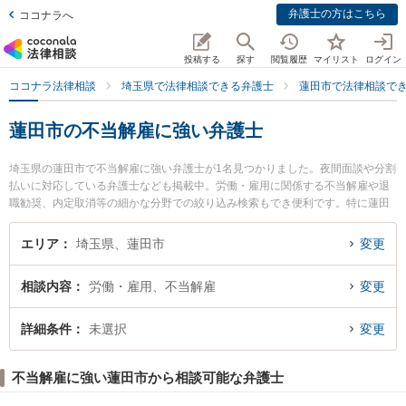
弁護士の方はこちら
ココナラへ
投稿する
探す
閲覧履歴
マイリスト
ログイン
ココナラ法律相談
埼玉県で法律相談できる弁護士
蓮田市で法律相談で
蓮田市の不当解雇に強い弁護士
埼玉県の蓮田市で不当解雇に強い弁護士が1名見つかりました。夜間面談や分割
払いに対応している弁護士なども掲載中。労働・雇用に関係する不当解雇や退
職勧奨、内定取消等の細かな分野での絞り込み検索もでき便利です。特に蓮田
総合法律事務所の那賀島 八起弁護士のプロフィール情報や弁護士費用、強みな
どが注目されています。『蓮田市で土日や夜間に発生した不当解雇のトラブル
エリア
埼玉県、蓮田市
変更
を今すぐに弁護士に相談したい』『不当解雇のトラブル解決の実績豊富な近く
の弁護士を検索したい』『初回相談無料で不当解雇を法律相談できる蓮田市内
相談内容
労働・雇用、不当解雇
変更
の弁護士に相談予約したい』などでお困りの相談者さんにおすすめです。
詳細条件
未選択
変更
不当解雇に強い蓮田市から相談可能な弁護士