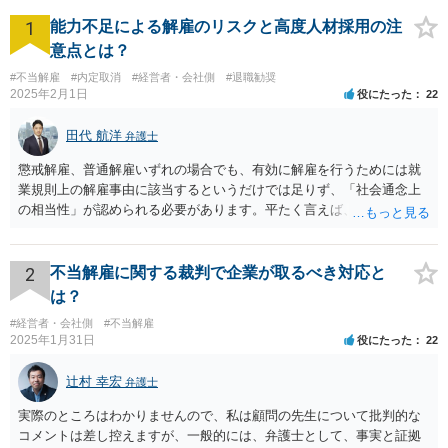
1
能力不足による解雇のリスクと高度人材採用の注
意点とは？
#不当解雇
#内定取消
#経営者・会社側
#退職勧奨
2025年2月1日
役にたった
22
田代 航洋
弁護士
懲戒解雇、普通解雇いずれの場合でも、有効に解雇を行うためには就
業規則上の解雇事由に該当するというだけでは足りず、「社会通念上
の相当性」が認められる必要があります。平たく言えば、解雇の原因
となった行為が解雇に値するほどの行為かということが厳格に判断さ
れます。 日本の労働法上、解雇は非常にハードルが高いです。 解雇が
有効か無効かという点は能力不足の程度にもよりますが、顧問弁護士
2
不当解雇に関する裁判で企業が取るべき対応と
の先生は具体的な事情を検討した上で能力不足の程度が解雇を有効と
は？
するほどではないと判断されたのだと思います。 例えば、無断欠勤を
#経営者・会社側
#不当解雇
連続する、会社のお金を横領する等の場合には一発で解雇した場合で
2025年1月31日
役にたった
22
も有効と判断されるケースも多いですが、たしかに能力不足のみの場
合はかなり解雇のハードルが高いと言わざるを得ません。 なお、懲戒
辻村 幸宏
弁護士
解雇の場合には、戒告、譴責、減給、出勤停止等解雇よりも軽い処分
を行い、改善を促したもののそれでも改善されない場合には解雇に踏
実際のところはわかりませんので、私は顧問の先生について批判的な
み切る等段階的に手順をい踏んだ場合は解雇が有効と判断される可能
コメントは差し控えますが、一般的には、弁護士として、事実と証拠