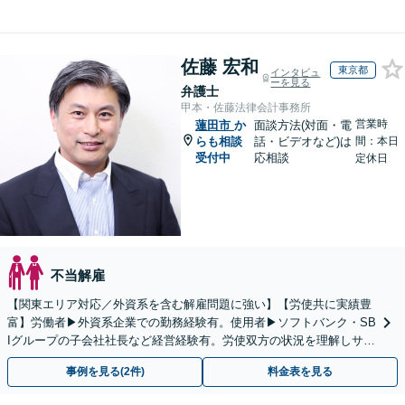
佐藤 宏和
東京都
インタビュ
ーを見る
弁護士
甲本・佐藤法律会計事務所
営業時
蓮田市
か
面談方法(対面・電
らも相談
話・ビデオなど)は
間：本日
受付中
応相談
定休日
不当解雇
【関東エリア対応／外資系を含む解雇問題に強い】【労使共に実績豊
富】労働者▶︎外資系企業での勤務経験有。使用者▶︎ソフトバンク・SB
Iグループの子会社社長など経営経験有。労使双方の状況を理解しサポ
ート【米国公認会計士│英語対応可｜税理士在籍】
事例を見る(2件)
料金表を見る