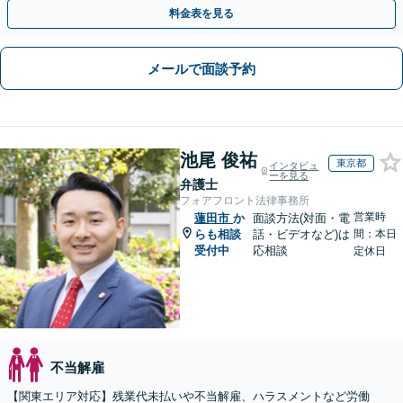
約書や就業規則のリーガルチェックなど
料金表を見る
メールで面談予約
池尾 俊祐
東京都
インタビュ
ーを見る
弁護士
フォアフロント法律事務所
営業時
蓮田市
か
面談方法(対面・電
らも相談
話・ビデオなど)は
間：本日
受付中
応相談
定休日
不当解雇
【関東エリア対応】残業代未払いや不当解雇、ハラスメントなど労働