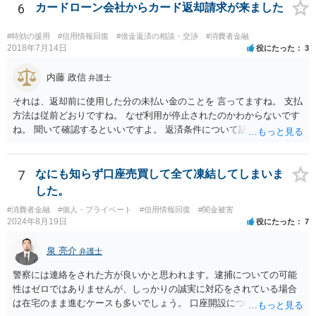
6
カードローン会社からカード返却請求が来ました
とをお勧めします。
#時効の援用
#信用情報回復
#借金返済の相談・交渉
#消費者金融
2018年7月14日
役にたった
3
内藤 政信
弁護士
それは、返却前に使用した分の未払い金のことを 言ってますね。 支払
方法は従前どおりですね。 なぜ利用が停止されたのかわからないです
ね。 聞いて確認するといいですよ。 返済条件について話し合う事は当
然にできます。
7
なにも知らず口座売買して全て凍結してしまいま
した。
#消費者金融
#個人・プライベート
#信用情報回復
#闇金被害
2024年8月19日
役にたった
7
泉 亮介
弁護士
警察には連絡をされた方が良いかと思われます。逮捕についての可能
性はゼロではありませんが、しっかりの誠実に対応をされている場合
は在宅のまま進むケースも多いでしょう。 口座開設については銀行等