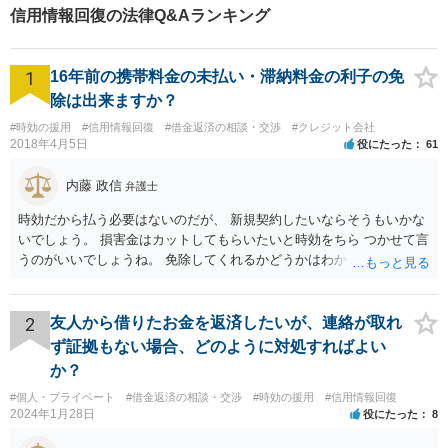
信用情報回復の法律Q&Aランキング
1
16年前の携帯料金の未払い・滞納料金の利子の免
除は出来ますか？
#時効の援用
#信用情報回復
#借金返済の相談・交渉
#クレジット会社
2018年4月5日
役にたった
61
内藤 政信
弁護士
時効だから払う必要はないのだが、 新規契約したいならそうもいかな
いでしょう。 損害金はカットしてもらいたいと時効をちら つかせて言
うのがいいでしょうね。 免除してくれるかどうかはわかりませんが。
2
友人から借りたお金を返済したいが、連絡が取れ
ず証拠もない場合、どのように対処すればよい
か？
#個人・プライベート
#借金返済の相談・交渉
#時効の援用
#信用情報回復
2024年1月28日
役にたった
8