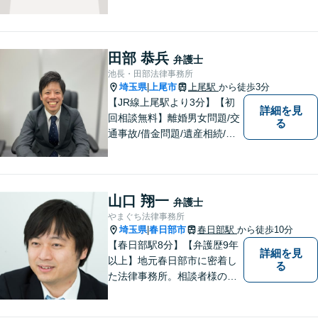
て、悩んで、どうしたらいい
かわからなくて、途方に暮れ
て、何がなんだかわからなく
なってしまうことがあると思
田部 恭兵
弁護士
います。そんな時は、お気軽
池長・田部法律事務所
に私にご相談ください。
埼玉県
上尾市
上尾駅
から徒歩3分
|
【JR線上尾駅より3分】【初
詳細を見
回相談無料】離婚男女問題/交
る
通事故/借金問題/遺産相続/債
権回収を中心とした幅広い分
野を取り扱っております。皆
様に安心していただけるよう
に無料相談を時間を区切らず
山口 翔一
弁護士
に設けております。ぜひ、お
やまぐち法律事務所
気軽にご相談ください。
埼玉県
春日部市
春日部駅
から徒歩10分
|
【春日部駅8分】【弁護歴9年
詳細を見
以上】地元春日部市に密着し
る
た法律事務所。相談者様のお
気持ち、ご希望を尊重し、最
大限の利益をお返しできるよ