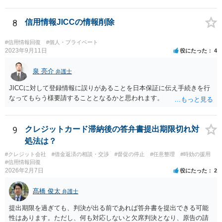
の対応次第ですが、凍結された名義と同名義の口座開設については断
られるケースも多いかと思われます。
8
信用情報JICCの情報削除
#信用情報回復
#個人・プライベート
2023年9月11日
役にたった
4
泉 亮介
弁護士
JICCに対して登録情報に誤りがあることを日本保証に伝え手続きを行
なってもらう様要請することとなるかと思われます。
9
クレジットカード滞納後の答弁書提出期限切れ対
処法は？
#クレジット会社
#借金返済の相談・交渉
#督促の停止
#任意整理
#時効の援用
#信用情報回復
2026年2月7日
役にたった
2
髙橋 俊太
弁護士
提出期限を過ぎても、判決が出る前であれば答弁書を提出できる可能
性はあります。ただし、何も対応しないと欠席判決となり、原告の請