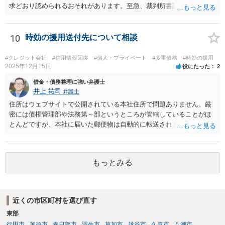
求どおり認められるおそれがあります。至急、裁判所書記官に連絡し
現状を確認のうえ、遅れてでも答弁書を提出した方がよいでしょう。
10
時効の援用送付先について相談
#クレジット会社
#信用情報回復
#個人・プライベート
#多重債務
#時効の援用
2025年12月15日
役にたった
2
借金・債務整理に強い弁護士
井上 祐司
弁護士
住所はウェブサイトで公開されている本社住所で問題ありません。厳
密には債権管理部や法務第～部というところが管轄していることがほ
とんどですが、本社に届いた郵便物は自動的に転送されます。 内容証
明郵便の場合、法人が相手方の場合はその代表者名を宛先に加えて記
すのが通例です。 なお、信用情報において三井住友カード株式会社が
債権者として表示されていればそこへ送るのが正解だとは思います
もっとみる
が、同社が貸付や立替によって取得した債権は完全子会社であるSMB
Cコンシューマーファイナンス株式会社が保有・管理していることが通
常です。念のため当時の担当部署に確認しておいた方がよいかもしれ
ません。
近くの市区町村を選び直す
東部
行田市
加須市
春日部市
羽生市
草加市
越谷市
久喜市
八潮市