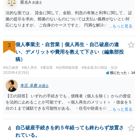
匿名A
弁護士
法的な面では、 貸金に関して、金額、利息の有無と利率に関して、 証
拠の提示を求め、根拠のないものについては支払い義務がないとい対
応になりますが、 ご自身のケースですと、 円満な解決のため、一定程
度譲歩することもありうるかと思います（譲歩すべきと言っているわ
けではありません）。 何某かの主張をされた場合、あらためて弁護士
に相談されるという形でよいかと思います。
3
個人事業主・自営業｜個人再生・自己破産の違
い、デメリットや費用を教えて下さい（編集部投
稿）
#自己破産
#個人再生
#運送業
#信用情報回復
#借金返済の相談・交渉
2020年4月29日
役にたった
14
本庄 卓磨
弁護士
【①の回答】 いずれの手続きでも，債権者（個人を除く）からの督促
を法的に止めることが可能です。 ＜個人再生のメリット＞ ・借金を５
分の１まで減額できる可能性がある。 ・住宅や財産を保持できる（た
だし，条件あり）。 ・借金の理由は問われない。 ・自己破産よりも心
理的抵抗が小さい（個人差あり）。 ＜自己破産のメリット＞ ・税金等
の滞納分を除き，借金を返済する必要がなくなる。 【②の回答】 ・個
4
自己破産手続きを約５年経っても終わらず放置さ
人再生・破産ともに，信用情報に事故情報（いわゆるブラックリス
れている。