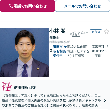
電話でお問い合わせ
メールでお問い合わせ
小林 嵩
東京都
インタビュー
を見る
弁護士
目黒法律事務所
営業時間：1
蓮田市
か
面談方法(対面・
らも相談
電話・ビデオな
0:00~19:00
受付中
ど)は応相談
（平日）
信用情報回復
【首都圏エリア対応】少しでも返済に困ったらご相談ください。自己
破産／任意整理／個人再生の取扱い実績多数【多額債務／ギャンブル
や浪費での借金のご相談も対応】ご要望や状況を伺い、最善の解決を