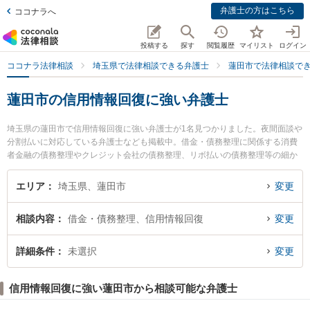
弁護士の方はこちら
ココナラへ
投稿する
探す
閲覧履歴
マイリスト
ログイン
ココナラ法律相談
埼玉県で法律相談できる弁護士
蓮田市で法律相談で
蓮田市の信用情報回復に強い弁護士
埼玉県の蓮田市で信用情報回復に強い弁護士が1名見つかりました。夜間面談や
分割払いに対応している弁護士なども掲載中。借金・債務整理に関係する消費
者金融の債務整理やクレジット会社の債務整理、リボ払いの債務整理等の細か
な分野での絞り込み検索もでき便利です。特に蓮田総合法律事務所の那賀島 八
起弁護士のプロフィール情報や弁護士費用、強みなどが注目されています。
エリア
埼玉県、蓮田市
変更
『蓮田市で土日や夜間に発生した信用情報回復のトラブルを今すぐに弁護士に
相談したい』『信用情報回復のトラブル解決の実績豊富な近くの弁護士を検索
相談内容
借金・債務整理、信用情報回復
変更
したい』『初回相談無料で信用情報回復を法律相談できる蓮田市内の弁護士に
相談予約したい』などでお困りの相談者さんにおすすめです。
詳細条件
未選択
変更
信用情報回復に強い蓮田市から相談可能な弁護士