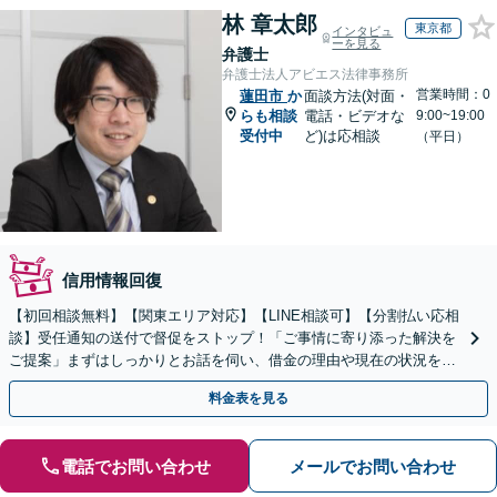
林 章太郎
東京都
インタビュ
ーを見る
弁護士
弁護士法人アビエス法律事務所
営業時間：0
蓮田市
か
面談方法(対面・
らも相談
電話・ビデオな
9:00~19:00
受付中
ど)は応相談
（平日）
信用情報回復
【初回相談無料】【関東エリア対応】【LINE相談可】【分割払い応相
談】受任通知の送付で督促をストップ！「ご事情に寄り添った解決を
ご提案」まずはしっかりとお話を伺い、借金の理由や現在の状況を丁
寧にお聞きするので、ぜひお気軽にご相談ください。
料金表を見る
電話でお問い合わせ
メールでお問い合わせ