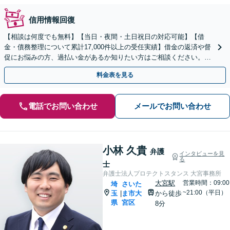
信用情報回復
【相談は何度でも無料】【当日・夜間・土日祝日の対応可能】【借
金・債務整理について累計17,000件以上の受任実績】借金の返済や督
促にお悩みの方、過払い金があるか知りたい方はご相談ください。ベ
ストな解決策を提案いたします。
料金表を見る
電話でお問い合わせ
メールでお問い合わせ
小林 久貴
弁護
インタビューを見
る
士
弁護士法人プロテクトスタンス 大宮事務所
大宮駅
営業時間：09:00
埼
さいた
~21:00（平日）
玉
ま市大
から徒歩
|
県
宮区
8分