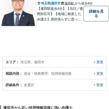
埼玉県
蓮田市
蓮田駅
から徒歩4分
|
【蓮田駅徒歩4分】【当日／夜
詳細を見
間対応可】【地域に根差した
る
弁護士】肩肘張らずに思って
いることや感じていることを
お話しいただき、解決案を一
緒に考えていきましょう。
エリア
埼玉県、蓮田市
変更
相談内容
借金・債務整理、信用情報回復
変更
詳細条件
未選択
変更
蓮田市から近い信用情報回復に強い弁護士