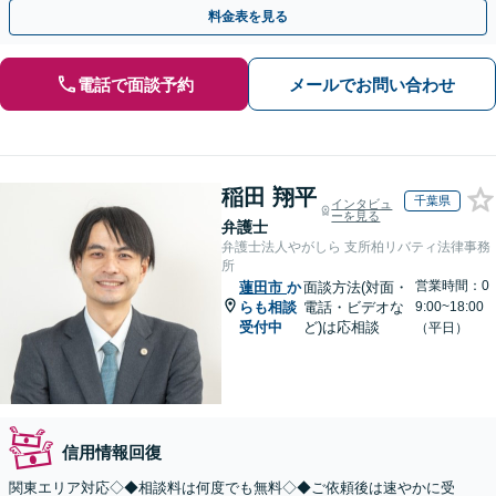
目指します
料金表を見る
電話で面談予約
メールでお問い合わせ
稲田 翔平
千葉県
インタビュ
ーを見る
弁護士
弁護士法人やがしら 支所柏リバティ法律事務
所
営業時間：0
蓮田市
か
面談方法(対面・
らも相談
電話・ビデオな
9:00~18:00
受付中
ど)は応相談
（平日）
信用情報回復
関東エリア対応◇◆相談料は何度でも無料◇◆ご依頼後は速やかに受