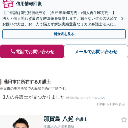
信用情報回復
【ご相談は0円(秘密厳守)】【自己破産40万円～/個人再生50万円～】
法人・個人問わず最適な解決策を提案します。減らない借金の返済で
お困りの方は、お一人で悩まず解決実績豊富なミカタ弁護士法人にご
相談ください。
料金表を見る
電話でお問い合わせ
メールでお問い合わせ
蓮田市に所在する弁護士
蓮田市の事務所等での面談予約が可能です。
1
人の弁護士が見つかりました
(検索結果について詳しくは
こちら
)
1件中 1-1件を表示
那賀島 八起
弁護士
蓮田総合法律事務所