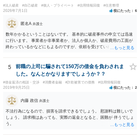
ト）として登録されますので，５年～１０年ほどは新たに借金をする
#法人破産
#自己破産
#個人・プライベート
#信用情報回復
#任意整理
ことはできません。また，住宅や店舗を借りる際，保証会社の審査も
2026年7月1日
役にたった
6
通らなくなるため，保証人を立てて契約する必要がある場合がありま
す。 ・ご家族名義の財産を処分する必要はありません。 ・個人再生・
匿名A
弁護士
破産ともに，返済が困難な状況に陥っている以上，事業継続は難しい
場合が多いです。もっとも，手続き終了後，新たに事業を行うことは
数年かかるということはないです。 基本的に破産事件の申立ては迅速
できます。 ・個人再生・破産ともに，裁判所で手続きを進める際に官
に行います。 事業者か非事業者か、法人か個人か、破産費用の工面が
報に掲載されます。そのため，第三者に知られる可能性はゼロではあ
終わっているかなどにもよるのですが、依頼を受けていれば責任が発
りませんが，官報をチェックしている人はほとんどいないと思われる
生してきますので、 早急の申立てを目指します。１年を過ぎるなら危
ため，知られる可能性は低いと思います。なお，戸籍などに載るので
険信号・異常信号と思って頂いて結構です。 もし、新しく依頼をされ
はないかと心配される方がおられますが，そのようなことはありませ
る場合は、 スケジュール感を確認してみてください。 ①●月●日受任
5
前職の上司に騙されて150万の借金を負わされま
ん。 ＜個人再生のデメリット＞ ・借金が減額されるとはいえ，３年～
通知発送→②１～２か月で返答かえってくる。報告書作成しはじめる
した。なんとかなりますでしょうか？？
５年間は返済を継続する必要がある。 ・所有している財産の価値が大
→③さらに１カ月程度をめどに裁判所に破産申立て など教えてくれる
きい場合，借金が減らない場合がある。 ＜自己破産のデメリット＞ ・
#借金返済の相談・交渉
#消費者金融
#詐欺被害での債務
#信用情報回復
と思います（個人破産で破産費用も確保できている場合の例示なの
2019年9月25日
役にたった
2
借金の理由が問われ，場合によっては破産が認められない。 ・所有し
で、法人や積み立てが必要な場合はまた変わります。）
ている財産（２０万円以上の価値があるもの）は，原則として保持で
内藤 政信
きない。 【③の回答】 ３０万円～６０万円程度かと思います。 弁護
弁護士
士費用は分割で支払うことができる場合も多いので，弁護士と相談し
不法行為になるので、損害を請求できるでしょう。 慰謝料は難しいで
て支払いのスケジュールを決めます。 なお，ご依頼後は借金を返済す
しょう。 請求権はあっても、実際の返金となると、困難が 伴うでしょ
る必要はなくなるため，借金の返済に充てていた分を弁護士費用に充
う。
てることが可能です。 【④の回答】 手続上の注意点が多いため，ご自
身で進めることは相当難しく，リスクも伴います。 滞納が続くと訴訟
を起こされることもあり得るため，お早めに弁護士にご依頼されるこ