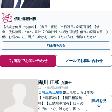
信用情報回復
【相談は何度でも無料】【当日・夜間・土日祝日の対応可能】【借
金・債務整理について累計17,000件以上の受任実績】借金の返済や督
促にお悩みの方、過払い金があるか知りたい方はご相談ください。ベ
ストな解決策を提案いたします。
料金表を見る
電話でお問い合わせ
メールでお問い合わせ
両川 正和
弁護士
武井・鳥居法律事務所
埼玉県
上尾市
上尾駅
から徒歩3分
|
【上尾駅3分】【初回相談無
詳細を見
料】【近隣駐車場有】日々の
る
生活の中で、誰もが、困っ