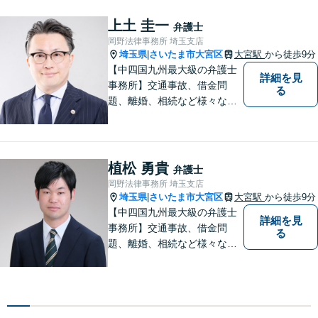
う尽力します。休日・夜間相
談も受け付けています。ぜひ
上土 圭一
弁護士
一度ご相談を！【初回相談無
岡野法律事務所 埼玉支店
料】
埼玉県
さいたま市大宮区
大宮駅
から徒歩9分
|
【中四国九州最大級の弁護士
詳細を見
事務所】交通事故、借金問
る
題、離婚、相続など様々な問
題について、「何度でも無
料」の相談を行っています！
まずはお気軽にご相談くださ
い！
植松 勇貴
弁護士
岡野法律事務所 埼玉支店
埼玉県
さいたま市大宮区
大宮駅
から徒歩9分
|
【中四国九州最大級の弁護士
詳細を見
事務所】交通事故、借金問
る
題、離婚、相続など様々な問
題について、「何度でも無
料」の相談を行っています！
まずはお気軽にご相談くださ
い！