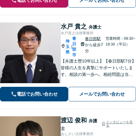
電話でお問い合わせ
メールでお問い合わせ
水戸 貴之
弁護士
水戸貴之法律事務所
春
春日部駅
営業時間：09:30~
埼
日
18:30（平日）
から徒歩7
玉
|
部
分
県
市
【弁護士歴10年以上】【春日部駅7分】
皆様の人生を真摯にサポートいたしま
す。相談の第一歩へ。相続問題は当事
者同士ではなく弁護士を挟みましょ
う。交通事故は弁護士登録以来、多数
電話でお問い合わせ
メールでお問い合わせ
の取り扱い経験があります。【当日・
土日祝日・夜間・応相談対応可能】
渡辺 俊和
弁護
インタビューを見
る
士
あじさい法律事務所