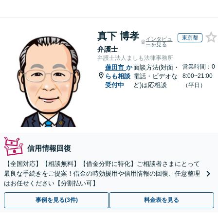
真下 博孝
東京都
インタビュ
ーを見る
弁護士
弁護士法人ましも法律事務所
営業時間：0
蓮田市
か
面談方法(対面・
らも相談
電話・ビデオな
8:00~21:00
受付中
ど)は応相談
（平日）
信用情報回復
【全国対応】【相談無料】【借金分野に特化】ご相談者さまにとって
最良な手続きをご提案！借金の時効援用や信用情報の回復、任意整理
はお任せください【分割払い可】
事例を見る(3件)
料金表を見る