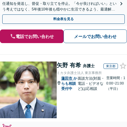
任通知を発送し、督促・取り立てを停止。「今が良ければいい」とい
う考えではなく、5年後10年後も穏やかに生活できるよう、最適解を
ご提案。借金問題は一人で抱え込まずご相談ください。
料金表を見る
電話でお問い合わせ
メールでお問い合わせ
矢野 有希
弁護士
東京都
ミカタ弁護士法人 東京事務所
営業時間：1
蓮田市
か
面談方法(対面・
らも相談
電話・ビデオな
0:00~21:00
受付中
ど)は応相談
（平日）