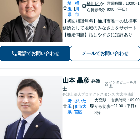
埼
桶
桶川駅
か
営業時間：10:00~1
玉
川
|
8:00（平日）
ら徒歩6分
県
市
【初回相談無料】桶川市唯一の法律事
務所として地域のみなさまをサポート
【離婚問題】話しやすさに定評あり！1
00件以上の対応実績を活かしたアドバ
イス【インターネット】スピーディー
電話でお問い合わせ
メールでお問い合わせ
な対応で円滑な解決を目指します【桶
川駅6分】【オンライン相談OK】
山本 晶彦
弁護
インタビューを見
る
士
弁護士法人プロテクトスタンス 大宮事務所
大宮駅
営業時間：09:00
埼
さいた
~21:00（平日）
玉
ま市大
から徒歩
|
県
宮区
8分