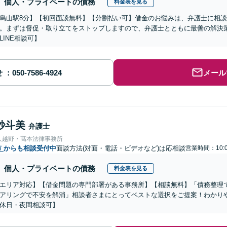
個人・プライベートの債務
料金表を見る
烏山駅8分】【初回面談無料】【分割払い可】借金のお悩みは、弁護士に相
。まずは督促・取り立てをストップしますので、弁護士とともに最善の解決
LINE相談可】
せ
メール
紗斗美
弁護士
人越野・髙本法律事務所
市
からも相談受付中
面談方法(対面・電話・ビデオなど)は応相談
営業時間：10:
個人・プライベートの債務
料金表を見る
エリア対応】【借金問題の専門部署がある事務所】【相談無料】「債務整理
アリングで不安を解消」相談者さまにとってベストな選択をご提案！わかり
休日・夜間相談可】