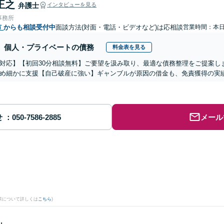
正之
弁護士
インタビューを見る
事務所
市
からも相談受付中
面談方法(対面・電話・ビデオなど)は応相談
営業時間：本
個人・プライベートの債務
料金表を見る
対応】【初回30分相談無料】ご要望を汲み取り、最適な債務整理をご提案し
め細かに支援【自己破産に強い】ギャンブルが原因の借金も、免責獲得の実
せ
メール
果について詳しくは
こちら
)