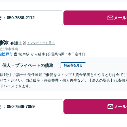
せ
メール
雄弥
弁護士
インタビューを見る
合法律事務所
県
松戸市
松戸駅
から徒歩1分
営業時間：本日定休日
|
個人・プライベートの債務
料金表を見る
駅1分】弁護士の受任通知で催促をストップ！貸金業者とのやりとりは全て
せてください。自己破産・任意整理・個人再生など。【法人の場合】代表個
ドバイスできます。
せ
メール