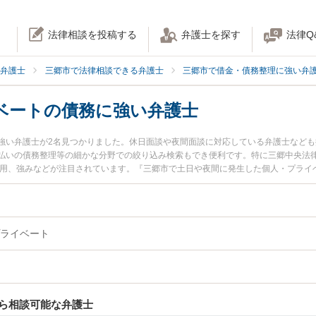
法律相談を投稿する
弁護士を探す
法律Q
弁護士
三郷市で法律相談できる弁護士
三郷市で借金・債務整理に強い弁
ベートの債務に強い弁護士
強い弁護士が2名見つかりました。休日面談や夜間面談に対応している弁護士など
払いの債務整理等の細かな分野での絞り込み検索もでき便利です。特に三郷中央法律
費用、強みなどが注目されています。『三郷市で土日や夜間に発生した個人・プライ
ブル解決の実績豊富な近くの弁護士を検索したい』『初回相談無料で個人・プライ
におすすめです。
ライベート
ら相談可能な弁護士