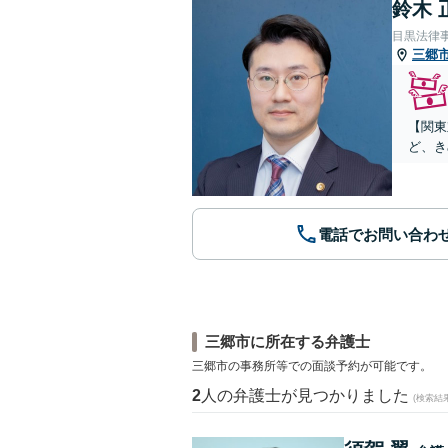
鈴木 
目黒法律
三郷
【関東
ど、き
電話でお問い合わ
三郷市に所在する弁護士
三郷市の事務所等での面談予約が可能です。
2
人の弁護士が見つかりました
(検索結