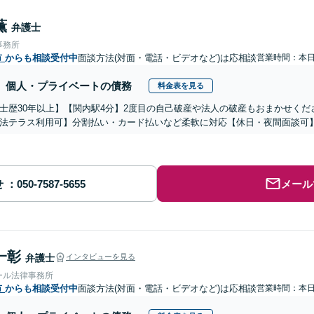
薫
弁護士
事務所
市
からも相談受付中
面談方法(対面・電話・ビデオなど)は応相談
営業時間：本
個人・プライベートの債務
料金表を見る
士歴30年以上】【関内駅4分】2度目の自己破産や法人の破産もおまかせく
法テラス利用可】分割払い・カード払いなど柔軟に対応【休日・夜間面談可
せ
メール
一彰
弁護士
インタビューを見る
ール法律事務所
市
からも相談受付中
面談方法(対面・電話・ビデオなど)は応相談
営業時間：本