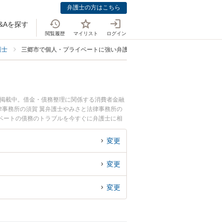
弁護士の方はこちら
&Aを探す
閲覧履歴
マイリスト
ログイン
護士
三郷市で個人・プライベートに強い弁護士
も掲載中。借金・債務整理に関係する消費者金融
事務所の須賀 翼弁護士やみさと法律事務所の
ベートの債務のトラブルを今すぐに弁護士に相
ベートの債務を法律相談できる三郷市内の弁護士
変更
変更
変更