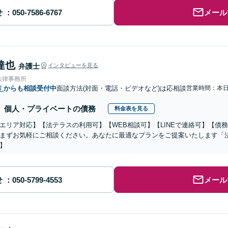
せ
メール
達也
弁護士
インタビューを見る
法律事務所
市
からも相談受付中
面談方法(対面・電話・ビデオなど)は応相談
営業時間：本
個人・プライベートの債務
料金表を見る
エリア対応】【法テラスの利用可】【WEB相談可】【LINEで連絡可】【債務
まずお気軽にご相談ください。あなたに最適なプランをご提案いたします「
】
せ
メール