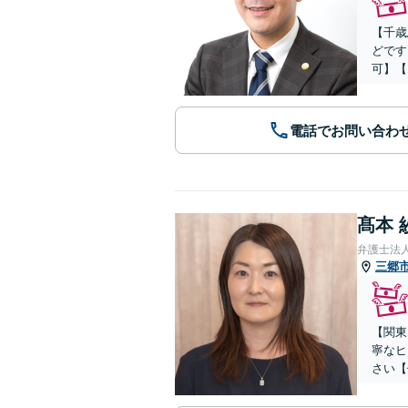
【千歳
どです
可】【
電話でお問い合わ
髙本 
弁護士法
三郷
【関東
寧なヒ
さい【