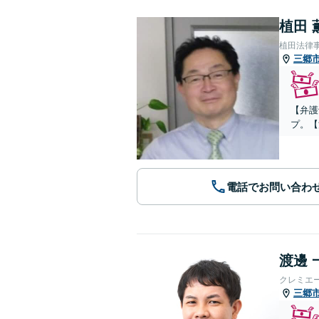
植田 
植田法律
三郷
【弁護
プ。【
電話でお問い合わ
渡邊 
クレミエ
三郷