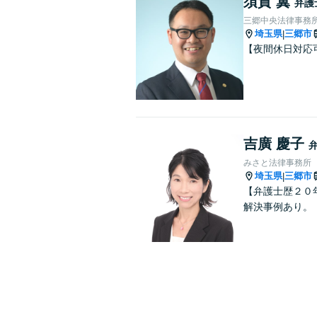
須賀 翼
弁護
三郷中央法律事務
埼玉県
三郷市
|
【夜間休日対応
吉廣 慶子
みさと法律事務所
埼玉県
三郷市
|
【弁護士歴２０
解決事例あり。