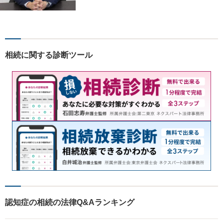
関する全ての手続きを当事務
所で一括対応！【債権者数１
７０超の大型法人破産の実
績】地域有数の法人破産、個
人再生申立件数。なるべく財
相続に関する診断ツール
産を残す債務整理を実現【松
戸駅徒歩２分】
認知症の相続の法律Q&Aランキング