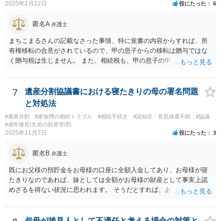
2025年1月22日
役にたった
6
匿名A
弁護士
まちこまるさんの記載なさった事情、特に覚書の内容からすれば、所
有権移転の合意がされているので、甲の息子からの移転は贈与ではな
く贈与税は生じません。 また、相続税も、甲の息子の申告の内容の問
題なので、本来負担すべきでなかったかもしれない可能性があるの
で、支払う義務はないということになります。 所有権移転登記を求め
て裁判を起こすというのが本筋でしょう。 弁護士に依頼してくださ
7
遺産分割協議書における寝たきりの母の署名問題
い。
と対処法
#遺産分割
#家族間の相続トラブル
#相続手続き
#認知症・意思疎通不能
#協議
#成年後見(生前の財産管理)
2025年11月7日
役にたった
3
匿名B
弁護士
既にお父様の預貯金をお母様の口座に全額入金してあり、お母様が寝
たきりなのであれば、妹としては全額がお母様の財産として事実上認
めざるを得ない状況に思われます。 そうだとすれば、あえて遺産分割
協議書をこれから作成する必要は具体的にどこにあるのかが不明で
す。 また、遺産分割協議書を作成しても特にメリットがない妹の協力
が期待できるのかも不明です。 お母様の相続が開始するまで、ご質問
叔母が後見人として不適任と考える場合の対策と