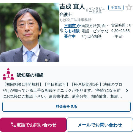
吉成 直人
千葉県
インタビュ
ーを見る
弁護士
ちば松戸法律事務所
営業時間：0
三郷市
か
面談方法(対面・
らも相談
電話・ビデオな
9:30~23:55
受付中
ど)は応相談
（平日）
認知症の相続
【初回相談1時間無料】【当日相談可】【松戸駅徒歩3分】法律のプロ
だけが知っている上手な相続テクニックがあります。”争続”になる前
にお気軽にご相談下さい。遺言書作成、遺産分割、相続放棄、相続税
のことなど弁護経験豊富です。
料金表を見る
電話でお問い合わせ
メールでお問い合わせ