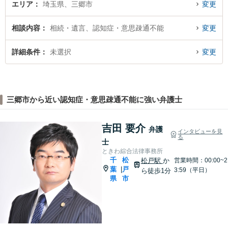
エリア
埼玉県、三郷市
変更
相談内容
相続・遺言、認知症・意思疎通不能
変更
詳細条件
未選択
変更
三郷市から近い認知症・意思疎通不能に強い弁護士
吉田 要介
弁護
インタビューを見
る
士
ときわ綜合法律事務所
千
松
松戸駅
か
営業時間：00:00~2
葉
戸
|
3:59（平日）
ら徒歩1分
県
市