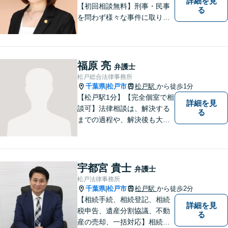
詳細を見
【初回相談無料】刑事・民事
る
を問わず様々な事件に取り組
みたいと考えています。民間
企業に勤務していた経験を生
かして相談者さまのお役に立
てるようサポートさせていた
福原 亮
弁護士
だきます。
松戸総合法律事務所
千葉県
松戸市
松戸駅
から徒歩1分
|
【松戸駅1分】【完全個室で相
詳細を見
談可】法律相談は、解決する
る
までの過程や、解決後も大切
だと考えています。依頼者に
とって何が「最良の解決」な
のかをともに考えます。初回
相談30分無料、オンライン面
宇都宮 貴士
弁護士
談、事前の予約で土日の面談
松戸法律事務所
にも対応しております。
千葉県
松戸市
松戸駅
から徒歩2分
|
【相続手続、相続登記、相続
詳細を見
税申告、遺産分割協議、不動
る
産の売却、一括対応】相続に