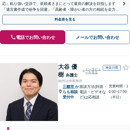
応」粘り強い交渉で、依頼者さまにとって最良の解決を目指します
「遺言書作成で紛争を回避」「高齢者・障がい者の方の相続を全力サ
ポート」【全国出張】【完全個室制】【バリアフリー対応】
料金表を見る
電話でお問い合わせ
メールでお問い合わせ
大谷 優
神奈川県
インタビュ
ーを見る
樹
弁護士
相州法律事務所
営業時間：1
三郷市
か
面談方法(対面・
らも相談
電話・ビデオな
0:00~17:00
受付中
ど)は応相談
（平日）