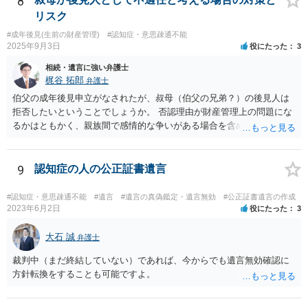
8
主としては行動を起こす必要がないように思えますが、いかがでしょ
リスク
うか。
#成年後見(生前の財産管理)
#認知症・意思疎通不能
2025年9月3日
役にたった
3
相続・遺言に強い弁護士
梶谷 拓郎
弁護士
伯父の成年後見申立がなされたが、叔母（伯父の兄弟？）の後見人は
拒否したいということでしょうか。 否認理由が財産管理上の問題にな
るかはともかく、親族間で感情的な争いがある場合を含めて問題があ
ると考えられる場合には、専門職後見人（弁護士や司法書士）による
選任を希望する旨意見で記載すると良いと思われます。 もちろん専門
職後見人ですから、伯父さんの負担で毎月３万３０００円ないし５万
9
認知症の人の公正証書遺言
５０００円の後見人報酬がつきますが、叔母さんが信用できないとい
うことであれば、少ない負担であると思われます。
#認知症・意思疎通不能
#遺言
#遺言の真偽鑑定・遺言無効
#公正証書遺言の作成
2023年6月2日
役にたった
3
大石 誠
弁護士
裁判中（まだ終結していない）であれば、今からでも遺言無効確認に
方針転換をすることも可能ですよ。