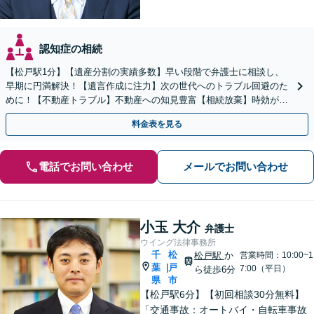
認知症の相続
【松戸駅1分】【遺産分割の実績多数】早い段階で弁護士に相談し、
早期に円満解決！【遺言作成に注力】次の世代へのトラブル回避のた
めに！【不動産トラブル】不動産への知見豊富【相続放棄】時効がく
る前にお手続きを。
料金表を見る
電話でお問い合わせ
メールでお問い合わせ
小玉 大介
弁護士
ウイング法律事務所
千
松
松戸駅
か
営業時間：10:00~1
葉
戸
|
7:00（平日）
ら徒歩6分
県
市
【松戸駅6分】【初回相談30分無料】
「交通事故：オートバイ・自転車事故