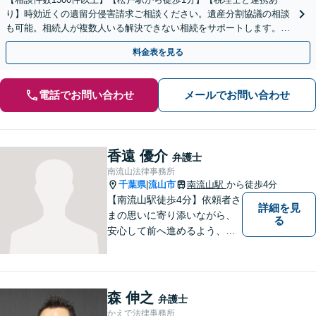
り】時効近くの遺留分侵害請求ご相談ください。遺産分割協議の相談
も可能。相続人が複数人いる解決できない相続をサポートします。感
情的な対立の円満解決が得意です。
料金表を見る
電話でお問い合わせ
メールでお問い合わせ
香遠 優介
弁護士
南流山法律事務所
千葉県
流山市
南流山駅
から徒歩4分
|
【南流山駅徒歩4分】依頼者さ
詳細を見
まの思いに寄り添いながら、
る
安心して前へ進めるよう、全
力でサポートいたします。ど
んなに小さなお悩みでも気軽
にご相談いただける「信頼で
きる弁護士」を目指していま
森 伸之
弁護士
す。【地元密着型の事務所】
かえで法律事務所