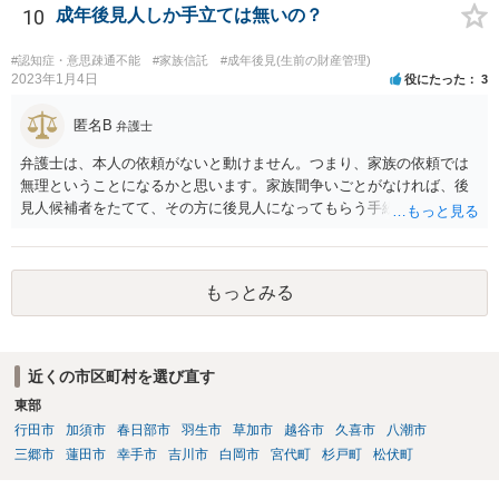
10
成年後見人しか手立ては無いの？
#認知症・意思疎通不能
#家族信託
#成年後見(生前の財産管理)
2023年1月4日
役にたった
3
匿名B
弁護士
弁護士は、本人の依頼がないと動けません。つまり、家族の依頼では
無理ということになるかと思います。家族間争いごとがなければ、後
見人候補者をたてて、その方に後見人になってもらう手続をすすめた
ほうが、今後もいろいろやりやすくなると思います。
もっとみる
近くの市区町村を選び直す
東部
行田市
加須市
春日部市
羽生市
草加市
越谷市
久喜市
八潮市
三郷市
蓮田市
幸手市
吉川市
白岡市
宮代町
杉戸町
松伏町