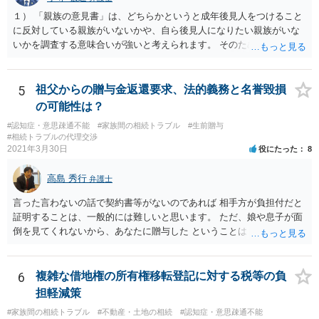
１） 「親族の意見書」は、どちらかというと成年後見人をつけること
に反対している親族がいないかや、自ら後見人になりたい親族がいな
いかを調査する意味合いが強いと考えられます。 そのため、ご相談の
ご事情であれば無視してしまっても特に不都合はないと考えられま
す。 ２） 場合によっては、介護や被後見人の財産の処分等に関して、
後見人から相談があることも考えられます。 また、お祖母さんがお亡
5
祖父からの贈与金返還要求、法的義務と名誉毀損
くなりになった場合、相続人となる可能性がありますが、 その場合は
の可能性は？
相続放棄されれば問題ありません。 ３） 完全に拒否する方法はないか
#認知症・意思疎通不能
#家族間の相続トラブル
#生前贈与
もしれませんが、 関わりを持ちたくないとのことでしたら、親族の意
#相続トラブルの代理交渉
見書にその旨を記載して提出しておけば良いかも知れません。 後見人
2021年3月30日
役にたった
8
としても、関わりを拒否している親族にあえて連絡をしてくる可能性
は低いと考えられます。 以上、ご参考になさってください。
高島 秀行
弁護士
言った言わないの話で契約書等がないのであれば 相手方が負担付だと
証明することは、一般的には難しいと思います。 ただ、娘や息子が面
倒を見てくれないから、あなたに贈与した ということは あなたは面倒
を見てくれると約束したからだ というように相手は主張してくる可能
性はあります。 祖父は、なぜあなたが面倒を見ないと言ったのに贈与
してくれたのか ということが問題となる可能性はあります。 祖父が認
6
複雑な借地権の所有権移転登記に対する税等の負
知症という診断を受ければ 贈与時に判断能力がなかったから無効だと
担軽減策
主張してくる可能性はあります。 それが通るかは、医師の診断時期と
#家族間の相続トラブル
#不動産・土地の相続
#認知症・意思疎通不能
診断内容によります。