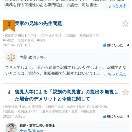
業務を行う可能性のある専門職は、弁護士、司法書士、行政書士、税
理士、社会福祉士、精神保健福祉士等が挙げられます。 精神保健福祉
士はほぼ無条件で成年後見人に選任されるわけではなく、基幹研修を
受講して継続研修を受講し続ける必要がありますが、家庭裁判所から
3
実家の兄妹の先住問題
選任された場合には専門職後見人と呼ぶことになるでしょう。
#家族間の相続トラブル
#立ち退き交渉
#認知症・意思疎通不能
#不動産・土地の相続
#調停
2021年12月31日
役にたった
4
内藤 政信
弁護士
できるでしょう。 分かる範囲で記載すればいいでしょう。 記載できな
いところは、実情を、別紙書面で記載すればいいでしょう。
4
後見人等による「親族の意見書」の提出を無視し
た場合のデメリットと今後に関して
#成年後見(生前の財産管理)
#相続手続き
#成年後見(生前の財産管理)
#認知症・意思疎通不能
#遺留分侵害額請求・放棄
#相続放棄
2022年8月2日
役にたった
9
相続・遺言に強い弁護士
小寺 弘通
弁護士