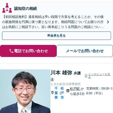
認知症の相続
【初回相談無料】遺産相続は早い段階で方策を考えることが、その後
の親族関係を円満に保つ要となります。相続問題についてお困りの方
はお気軽にご相談下さい。近い将来起こりうる問題のご相談について
も承っています。
料金表を見る
電話でお問い合わせ
メールでお問い合わせ
川本 雄弥
弁護
インタビューを見
る
士
ときわ綜合法律事務所
千
松
松戸駅
か
営業時間：09:00~1
葉
戸
|
8:00（平日）
ら徒歩1分
県
市