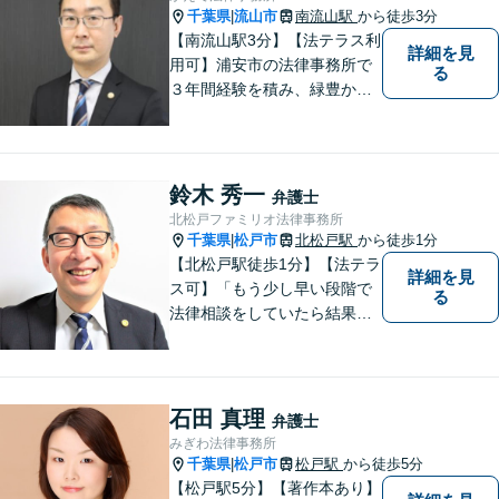
【近隣駐車場あり】
千葉県
流山市
南流山駅
から徒歩3分
|
【南流山駅3分】【法テラス利
詳細を見
用可】浦安市の法律事務所で
る
３年間経験を積み、緑豊かな
流山で独立開業した弁護士
が、皆さまのトラブル解決を
全力でサポートいたします。
一人一人に寄り添い、信頼関
鈴木 秀一
弁護士
係を築きながら最善の解決策
北松戸ファミリオ法律事務所
をご提供いたします。
千葉県
松戸市
北松戸駅
から徒歩1分
|
【北松戸駅徒歩1分】【法テラ
詳細を見
ス可】「もう少し早い段階で
る
法律相談をしていたら結果が
変わっていた」問題を解決し
たい。「家族のお悩みを、ま
るごと笑顔に」をモットー
に、皆さんの明るい未来をサ
石田 真理
弁護士
ポートします。【電話相談
みぎわ法律事務所
可】
千葉県
松戸市
松戸駅
から徒歩5分
|
【松戸駅5分】【著作本あり】