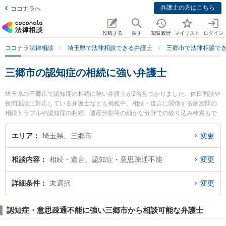
弁護士の方はこちら
ココナラへ
投稿する
探す
閲覧履歴
マイリスト
ログイン
ココナラ法律相談
埼玉県で法律相談できる弁護士
三郷市で法律相談で
三郷市の認知症の相続に強い弁護士
埼玉県の三郷市で認知症の相続に強い弁護士が2名見つかりました。休日面談や
夜間面談に対応している弁護士なども掲載中。相続・遺言に関係する家族間の
相続トラブルや認知症の相続、遺産分割等の細かな分野での絞り込み検索もで
き便利です。特にみさと法律事務所の吉廣 慶子弁護士や三郷中央法律事務所の
須賀 翼弁護士のプロフィール情報や弁護士費用、強みなどが注目されていま
エリア
埼玉県、三郷市
変更
す。『三郷市で土日や夜間に発生した認知症の相続のトラブルを今すぐに弁護
士に相談したい』『認知症の相続のトラブル解決の実績豊富な近くの弁護士を
相談内容
相続・遺言、認知症・意思疎通不能
変更
検索したい』『初回相談無料で認知症の相続を法律相談できる三郷市内の弁護
士に相談予約したい』などでお困りの相談者さんにおすすめです。
詳細条件
未選択
変更
認知症・意思疎通不能に強い三郷市から相談可能な弁護士