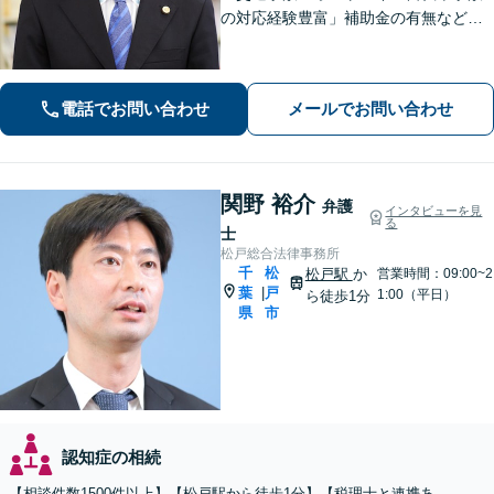
の対応経験豊富」補助金の有無など、
各種支援制度のご案内を含めた包括的
なサポート「借金問題：投資詐欺・副
業詐欺による被害など、複雑な事情を
電話でお問い合わせ
メールでお問い合わせ
抱えた借金問題について豊富な解決実
績あり」
関野 裕介
弁護
インタビューを見
る
士
松戸総合法律事務所
千
松
松戸駅
か
営業時間：09:00~2
葉
戸
|
1:00（平日）
ら徒歩1分
県
市
認知症の相続
【相談件数1500件以上】【松戸駅から徒歩1分】【税理士と連携あ