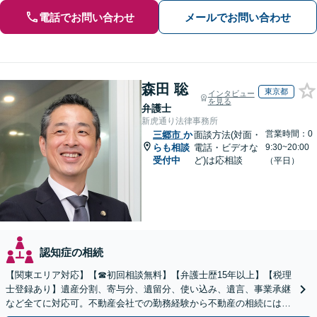
電話でお問い合わせ
メールでお問い合わせ
森田 聡
東京都
インタビュー
を見る
弁護士
新虎通り法律事務所
営業時間：0
三郷市
か
面談方法(対面・
らも相談
電話・ビデオな
9:30~20:00
受付中
ど)は応相談
（平日）
認知症の相続
【関東エリア対応】【☎︎初回相談無料】【弁護士歴15年以上】【税理
士登録あり】遺産分割、寄与分、遺留分、使い込み、遺言、事業承継
など全てに対応可。不動産会社での勤務経験から不動産の相続には特