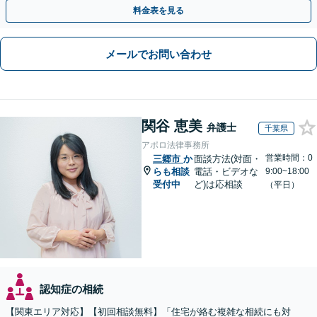
に的確に対応【出張サービス】【夜間・休日面談】
料金表を見る
メールでお問い合わせ
関谷 恵美
弁護士
千葉県
アポロ法律事務所
営業時間：0
三郷市
か
面談方法(対面・
らも相談
電話・ビデオな
9:00~18:00
受付中
ど)は応相談
（平日）
認知症の相続
【関東エリア対応】【初回相談無料】「住宅が絡む複雑な相続にも対