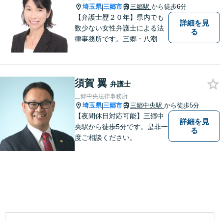
埼玉県
三郷市
三郷駅
から徒歩6分
|
【弁護士歴２０年】県内でも
詳細を見
数少ない女性弁護士による法
る
律事務所です。三郷・八潮・
草加・吉川で多数の解決事例
あり。【三郷駅6分】【子連れ
相談可】【完全個室で相談】
須賀 翼
弁護士
三郷中央法律事務所
埼玉県
三郷市
三郷中央駅
から徒歩5分
|
【夜間休日対応可能】三郷中
詳細を見
央駅から徒歩5分です。是非一
る
度ご相談ください。