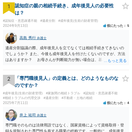
1
認知症の親の相続手続き、成年後見人の必要性
は？
#認知症・意思疎通不能
#遺産分割
#成年後見(生前の財産管理)
2024年9月13日
役にたった
5
高島 秀行
弁護士
遺産分割協議の際、成年後見人を立てなくては相続手続きてきないの
でしょうか？ また、今後も成年後見人を付けたくないのですが、方法
はありますか？ お母さんが判断能力が無い場合は、基本的に成年後
見人をつけるほかありません。 遺産分割審判や遺産分割調停を申し
立て、お母さんに特別代理人をつけるという方法も考えられますが、
遺産分割だけでなく、その後の取得した遺産の管理もありますので
2
「専門職後見人」の定義とは、どのようなものな
遺産分割審判や遺産分割調停を申し立て、お母さんに特別代理人をつ
のですか？
けるということでは解決できなさそうなので 後見人をつけるよう求め
#成年後見(生前の財産管理)
#家族間の相続トラブル
#認知症・意思疎通不能
られると思います。 弁護士に面談で相談された方がよいと思いま
#相続トラブルの代理交渉
#遺産分割
#不動産・土地の相続
す。
2025年7月11日
役にたった
4
井上 祐司
弁護士
専門職そのものは法律用語ではなく、国家資格によって資格取得・登
録を規制された専門性を有する職業の総称です。一般的に、成年後見