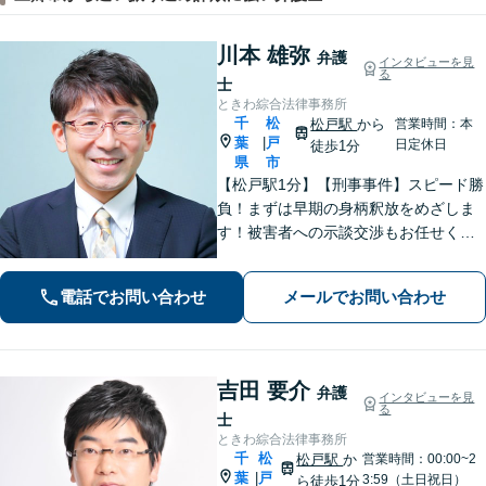
川本 雄弥
弁護
インタビューを見
る
士
ときわ綜合法律事務所
千
松
松戸駅
から
営業時間：本
葉
戸
|
日定休日
徒歩1分
県
市
【松戸駅1分】【刑事事件】スピード勝
負！まずは早期の身柄釈放をめざしま
す！被害者への示談交渉もお任せくだ
さい。【離婚問題】「お金」「子ど
も」で悩んでいませんか？証拠の集め
電話でお問い合わせ
メールでお問い合わせ
方や交渉の進め方には自信がありま
す。調停もお任せください。
吉田 要介
弁護
インタビューを見
る
士
ときわ綜合法律事務所
千
松
松戸駅
か
営業時間：00:00~2
葉
戸
|
3:59（土日祝日）
ら徒歩1分