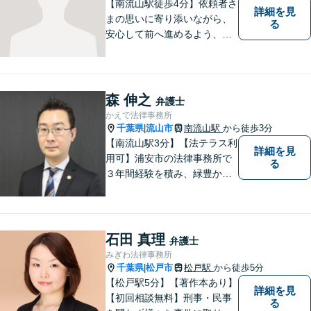
【南流山駅徒歩4分】依頼者さ
詳細を見
まの思いに寄り添いながら、
る
安心して前へ進めるよう、全
力でサポートいたします。ど
んなに小さなお悩みでも気軽
にご相談いただける「信頼で
きる弁護士」を目指していま
森 伸之
弁護士
す。【地元密着型の事務所】
かえで法律事務所
【近隣駐車場あり】
千葉県
流山市
南流山駅
から徒歩3分
|
【南流山駅3分】【法テラス利
詳細を見
用可】浦安市の法律事務所で
る
３年間経験を積み、緑豊かな
流山で独立開業した弁護士
が、皆さまのトラブル解決を
全力でサポートいたします。
一人一人に寄り添い、信頼関
石田 真理
弁護士
係を築きながら最善の解決策
みぎわ法律事務所
をご提供いたします。
千葉県
松戸市
松戸駅
から徒歩5分
|
【松戸駅5分】【著作本あり】
詳細を見
【初回相談無料】刑事・民事
る