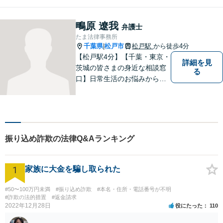
金問題／交通事故／企業法務
など、幅広い法律トラブルに
対応。【夜間／休日対応可
鴫原 遼我
弁護士
能】お客様に寄り添い、スピ
たま法律事務所
ーディーな解決策を実行しま
千葉県
松戸市
松戸駅
から徒歩4分
|
す。
【松戸駅4分】【千葉・東京・
詳細を見
茨城の皆さまの身近な相談窓
る
口】日常生活のお悩みから複
雑な紛争まで幅広く対応。丁
寧な対話を通じて状況を整理
し、分かりやすく解決策をご
提案。解決まで弁護士がしっ
かりサポートします！【バリ
振り込め詐欺の法律Q&Aランキング
アフリー】
1
家族に大金を騙し取られた
#50〜100万円未満
#振り込め詐欺
#本名・住所・電話番号が不明
#詐欺の法的措置
#返金請求
2022年12月28日
役にたった
110