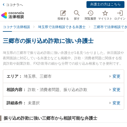
弁護士の方はこちら
ココナラへ
投稿する
探す
閲覧履歴
マイリスト
ログイン
ココナラ法律相談
埼玉県で法律相談できる弁護士
三郷市で法律相談で
三郷市の振り込め詐欺に強い弁護士
埼玉県の三郷市で振り込め詐欺に強い弁護士が1名見つかりました。休日面談や
夜間面談に対応している弁護士なども掲載中。詐欺・消費者問題に関係する投
資詐欺や副業詐欺、FX詐欺等の細かな分野での絞り込み検索もでき便利です。
特に三郷中央法律事務所の須賀 翼弁護士のプロフィール情報や弁護士費用、強
みなどが注目されています。『三郷市で土日や夜間に発生した振り込め詐欺の
エリア
埼玉県、三郷市
変更
トラブルを今すぐに弁護士に相談したい』『振り込め詐欺のトラブル解決の実
績豊富な近くの弁護士を検索したい』『初回相談無料で振り込め詐欺を法律相
相談内容
詐欺・消費者問題、振り込め詐欺
変更
談できる三郷市内の弁護士に相談予約したい』などでお困りの相談者さんにお
すすめです。
詳細条件
未選択
変更
振り込め詐欺に強い三郷市から相談可能な弁護士