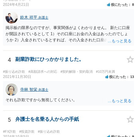
だけると幸いです。 逮捕される可能性が全くないとはいえません
2024年4月21日
役にたった
8
が、捜査機関において罪証隠滅の恐れや逃亡の恐れがある等の事由が
ある場合は身体拘束をしてくる可能性はあります。仮に初犯であった
鈴木 祥平
弁護士
としてもその可能性は変わりません。 2、京都まで行かなきゃ行けな
い事はありますか？ →捜査を担当する警察署が京都の警察署であれ
掲示板の限界なのですが、事実関係がよくわかりません。 新たに口座
ば、京都まで行く可能性もありますが、京都の警察官がご相談者様の
が開設されているとして 1）その口座にお金の入金はあったのでしょ
最寄りの警察署に来て取調べを行うこともあり得ますので、警察から
うか 2）入金されているとすれば、その入金された口座の資金は引き
話を聞きたいという話が合った際は、場所などについては担当警察官
出されていたり、第三者に送金されていたりするのでしょうか。 これ
と相談することをおすすめします。
がポイントですよね。口座を悪用する人は、「その口座に入ったお金
を手に入れる」ことが目的ですから、あなたがキャッシュカードを持
4
副業詐欺にひっかかりました。
っている場合には、キャッシュカードで引き出すことはあなたしかで
きませんから、できるとすれば、ネット上あるいはアプリ上で第三者
#振り込め詐欺
#高額請求への対応
#契約解除・契約取消
#10万円未満
に送金することくらいだと思います。あなたの名義の口座であるか
2021年11月30日
役にたった
13
ら、お金の動きくらいは調べることが可能であると思います。 その上
で、新しく開設した口座に資金が残っているのであれば、それを返せ
寺林 智栄
弁護士
ばいいだけの話だと思いますし、残っていないのであれば、第三者に
それも詐欺ですから無視してください。
送金をされたか、引き出されたどちらかだと思います。第三者に送金
をされてしまっているのであれば、その資金を送金先に返金を求める
などの措置を講じる必要があるのではないでしょうか。
5
弁護士を名乗る人からの手紙
#FX詐欺
#投資詐欺
#振り込め詐欺
2024年10月5日
役にたった
9