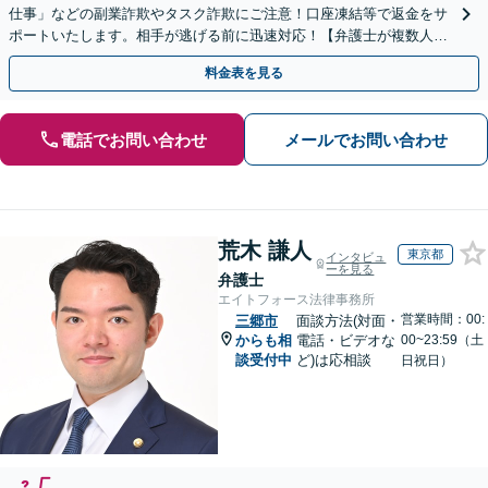
仕事」などの副業詐欺やタスク詐欺にご注意！口座凍結等で返金をサ
ポートいたします。相手が逃げる前に迅速対応！【弁護士が複数人在
籍】事務所内で連携し問題解決へ【休日・夜間面談可】
料金表を見る
電話でお問い合わせ
メールでお問い合わせ
荒木 謙人
東京都
インタビュ
ーを見る
弁護士
エイトフォース法律事務所
営業時間：00:
三郷市
面談方法(対面・
からも相
電話・ビデオな
00~23:59（土
談受付中
ど)は応相談
日祝日）