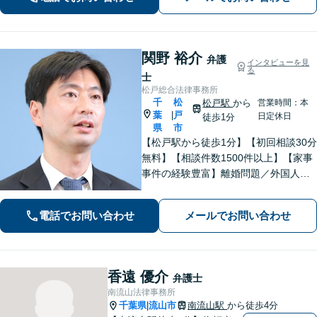
抱えた借金問題について豊富な解決実
績あり」
関野 裕介
弁護
インタビューを見
る
士
松戸総合法律事務所
千
松
松戸駅
から
営業時間：本
葉
戸
|
日定休日
徒歩1分
県
市
【松戸駅から徒歩1分】【初回相談30分
無料】【相談件数1500件以上】【家事
事件の経験豊富】離婚問題／外国人問
題／刑事事件社会から孤立しがちな依
頼者に寄り添うスタイルに定評あり。
電話でお問い合わせ
メールでお問い合わせ
「解決後の生活から考える」がモット
ー。
香遠 優介
弁護士
南流山法律事務所
千葉県
流山市
南流山駅
から徒歩4分
|