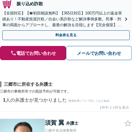
振り込め詐欺
【全国対応】【☎︎初回相談無料】【365日対応】100万円以上の返金実
績あり！不動産投資詐欺／出会い系詐欺など解決事例多数。民事・刑
事の両面からアプローチし、最善の解決を目指します【完全個室】
【代々木駅3分】
料金表を見る
電話でお問い合わせ
メールでお問い合わせ
三郷市に所在する弁護士
三郷市の事務所等での面談予約が可能です。
1
人の弁護士が見つかりました
(検索結果について詳しくは
こちら
)
1件中 1-1件を表示
須賀 翼
弁護士
三郷中央法律事務所