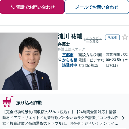
電話でお問い合わせ
メールでお問い合わせ
浦川 祐輔
東京都
インタビュ
ーを見る
弁護士
弁護士法人エッグ
営業時間：00:
三郷市
面談方法(対面・
からも相
電話・ビデオな
00~23:59（土
談受付中
ど)は応相談
日祝日）
振り込め詐欺
【完全成功報酬制(回収額の33％（税込）】【24時間全国対応】情報
商材／アフィリエイト／副業詐欺／出会い系サクラ詐欺／コンサル詐
欺／投資詐欺／仮想通貨のトラブルは、お任せください！オンライン