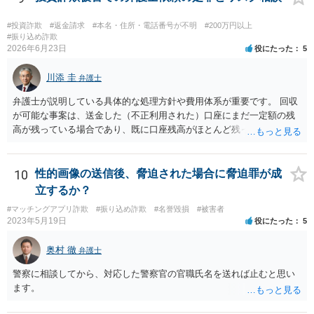
#投資詐欺
#返金請求
#本名・住所・電話番号が不明
#200万円以上
#振り込め詐欺
2026年6月23日
役にたった
5
川添 圭
弁護士
弁護士が説明している具体的な処理方針や費用体系が重要です。 回収
が可能な事案は、送金した（不正利用された）口座にまだ一定額の残
高が残っている場合であり、既に口座残高がほとんど残っていない場
合には回収見込みが乏しいことになります。そのため、回収可能性を
判断するため、まず何よりも、送金先口座の口座凍結時の残高を把握
することが重要になります。振り込め詐欺救済法で口座凍結された口
10
性的画像の送信後、脅迫された場合に脅迫罪が成
座の残高はウェブサイトで公告されますが、公告までには口座凍結か
立するか？
ら2か月程度かかることも多く、むしろその前に弁護士会照会を行って
#マッチングアプリ詐欺
#振り込め詐欺
#名誉毀損
#被害者
口座開設者の氏名・住所・残高を把握し、残高がある場合にはすみや
2023年5月19日
役にたった
5
かに判決を取って当該口座を差し押さえる（できれば仮差押えを行う
ことが望ましい）ことになります。 残高が乏しい口座開設者に対して
奥村 徹
弁護士
は、幇助による共同不法行為責任を理由に内容証明郵便を送ったり提
訴したりすることが多いですが、金に困って口座を譲渡した人も多
警察に相談してから、対応した警察官の官職氏名を送れば止むと思い
く、そのような口座開設者には目ぼしい資産がありませんので、そこ
ます。
までやるかどうかの検討も必要になるでしょう。なお、近時は、副業
名目に口座を騙し取られたとか不正アクセス等による口座情報を盗取