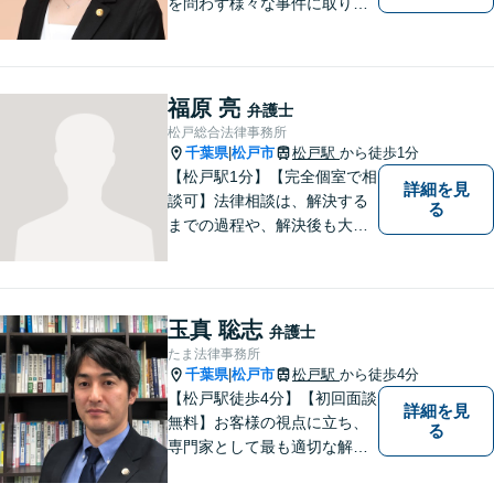
を問わず様々な事件に取り組
みたいと考えています。民間
企業に勤務していた経験を生
かして相談者さまのお役に立
てるようサポートさせていた
福原 亮
弁護士
だきます。
松戸総合法律事務所
千葉県
松戸市
松戸駅
から徒歩1分
|
【松戸駅1分】【完全個室で相
詳細を見
談可】法律相談は、解決する
る
までの過程や、解決後も大切
だと考えています。依頼者に
とって何が「最良の解決」な
のかをともに考えます。初回
相談30分無料、オンライン面
玉真 聡志
弁護士
談、事前の予約で土日の面談
たま法律事務所
にも対応しております。
千葉県
松戸市
松戸駅
から徒歩4分
|
【松戸駅徒歩4分】【初回面談
詳細を見
無料】お客様の視点に立ち、
る
専門家として最も適切な解決
策を取ります。離婚問題／借