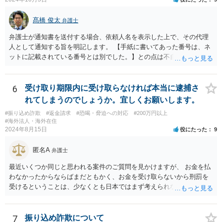
髙橋 俊太
弁護士
弁護士が通知書を送付する場合、依頼人名を表示した上で、その代理
人として通知する旨を明記します。 【手紙に書いてあった番号は、ネ
ットに記載されている番号とは別でした。】との点は不自然ではある
ものの、【住所名前は一致】しているようですので、まずは日弁連弁
護士検索でその弁護士を検索し、そこに記載されている電話番号に連
絡をして、通知書の内容等について確認をしてみるとよいでしょう。
6
受け取り期限内に受け取らなければ本当に逮捕さ
れてしまうのでしょうか。宜しくお願いします。
#振り込め詐欺
#返金請求
#恐喝・脅迫への対応
#200万円以上
#海外法人・海外在住
2024年8月15日
役にたった
9
匿名A
弁護士
最近いくつか同じと思われる案件のご質問を見かけますが、 お金を払
わなかったからならばまだともかく、お金を受け取らないから刑罰を
受けるということは、少なくとも日本ではまず考えられないように思
われます。 相手方への対応等せず、地元の警察への被害相談等行かれ
てみてください。
7
振り込め詐欺について