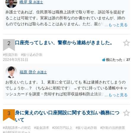
峰岸 泉
弁護士
弁護士であれば、住民票等は職務上請求で取り寄せ、訴訟等を提起す
ることは可能です。実家は誰の所有なのか書かれていませんが、姉の
ものでなければ取られることはありません。ただ、親が亡くなって相
続手続未了の場合は問題が起きますので、早めに対応をとった方がい
いでしょう。
2
口座売ってしまい、警察から連絡がきました。
#投資詐欺
#振り込め詐欺
2024年3月31日
役にたった
27
福原 啓介
弁護士
お答えいたします。 1、素直に全て話しても 私は逮捕されてしまうの
でしょうか…？ （ちなみに初犯です〉 →すでに持っている通帳やキャ
ッシュカードを譲渡・売却すれば犯罪収益移転防止法違反に、譲渡・
売却の目的で新たに口座を開設すれば詐欺罪になる可能性があるの
で、本当に銀行口座を売る行為が犯罪行為であることを認識して行っ
た又は認識しうる状況で行ったものであれば、素直に認めた方がいい
3
身に覚えのない口座開設に関する支払い義務につ
と思います。しかし、例えば、銀行口座を売る行為が犯罪行為である
いて
ことを知らずに売却譲渡した場合は、もちろん認めるという選択肢も
#高額請求への対応
#返金請求
#200万円以上
#振り込め詐欺
#詐欺の法的措置
ありますが、沈黙を守るという選択肢もあることを念頭に置いていた
#少額訴訟サポート