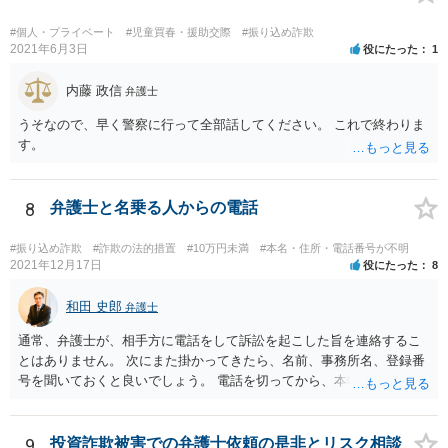
#個人・プライベート
#児童買春・援助交際
#振り込め詐欺
2021年6月3日
役にたった
1
内藤 政信
弁護士
うそなので、早く警察に行って全部話してください。 これで終わりま
す。
8
弁護士と名乗る人からの電話
#振り込め詐欺
#詐欺の法的措置
#10万円未満
#本名・住所・電話番号が不明
2021年12月17日
役にたった
8
和田 史郎
弁護士
通常、弁護士が、相手方に電話をして訴訟を起こした旨を連絡するこ
とはありません。 次にまた掛かってきたら、名前、事務所名、登録番
号を聞いておくと良いでしょう。 電話を切ってから、本物かどうか確
かめて下さい。
9
投資詐欺被害での弁護士依頼の是非とリスク相談