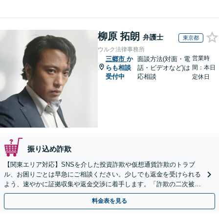
柳原 拓朗
弁護士
東京都
ウルク法律事務所
営業時
三郷市
か
面談方法(対面・電
らも相談
話・ビデオなど)は
間：本日
受付中
応相談
定休日
振り込め詐欺
【関東エリア対応】SNSを介した投資詐欺や仮想通貨詐欺のトラブ
ル、お困りごとは早急にご相談ください。少しでも返金を受けられる
よう、速やかに証拠収集や返金交渉に着手します。「詐欺の二次被
害」のご相談も対応します【初回相談無料】【Web相談可】
料金表を見る