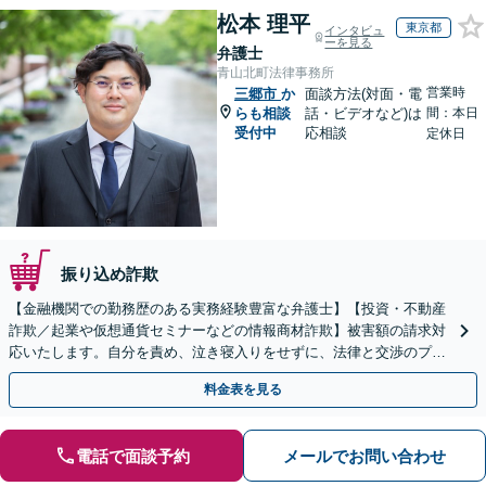
松本 理平
東京都
インタビュ
ーを見る
弁護士
青山北町法律事務所
営業時
三郷市
か
面談方法(対面・電
らも相談
話・ビデオなど)は
間：本日
受付中
応相談
定休日
振り込め詐欺
【金融機関での勤務歴のある実務経験豊富な弁護士】【投資・不動産
詐欺／起業や仮想通貨セミナーなどの情報商材詐欺】被害額の請求対
応いたします。自分を責め、泣き寝入りをせずに、法律と交渉のプロ
にまずはご相談ください。【表参道駅から徒歩3分】
料金表を見る
電話で面談予約
メールでお問い合わせ