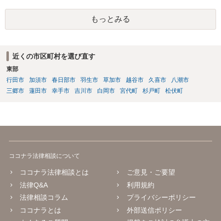
された等の事案もあり、口座名義人の過失責任を問うことが微妙な事
案も出てきています。 投資詐欺事案で重要なのは、他の被害者も弁護
もっとみる
士へ依頼して同じ口座からの回収に動いている可能性が高いというこ
とです。そのため、とにかく他の被害者に先んじて回収できるか、そ
うでなくても配当手続に加わることができるかどうかが重要になりま
近くの市区町村を選び直す
す。少なくとも、口座凍結時点で残高が100万円を超えているような事
案では、被害者の誰かが公告期間満了前に仮差押えや差押えをしてし
東部
まうケースが多いでしょう。なお、振り込め詐欺救済法の規定では、
行田市
加須市
春日部市
羽生市
草加市
越谷市
久喜市
八潮市
凍結された預金の公告期間満了までに被害者が預金の仮差押えや差押
三郷市
蓮田市
幸手市
吉川市
白岡市
宮代町
杉戸町
松伏町
えをすると被害分配手続は中止になってしまうため、配当を待つとい
う選択肢はなくなります。そのため、回収のためには一日も早く動く
必要があるわけです。 上記のような、投資詐欺の実情や処理方針を的
確に説明できているかどうかが、弁護士を信頼できるかどうかのポイ
ントになるでしょう。
ココナラ法律相談について
ココナラ法律相談とは
ご意見・ご要望
法律Q&A
利用規約
法律相談コラム
プライバシーポリシー
ココナラとは
外部送信ポリシー