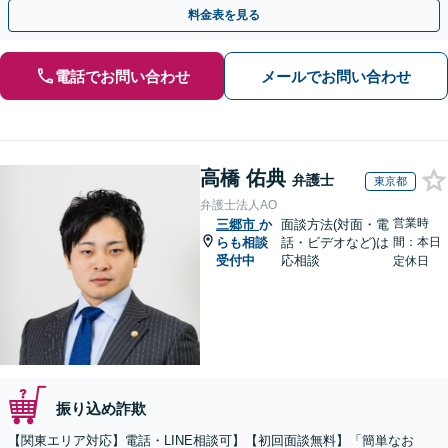
のみで解決も可能！
料金表を見る
電話でお問い合わせ
メールでお問い合わせ
高橋 佑典
弁護士
東京都
弁護士法人AO
営業時
三郷市
か
面談方法(対面・電
らも相談
話・ビデオなど)は
間：本日
受付中
応相談
定休日
振り込め詐欺
【関東エリア対応】電話・LINE相談可】【初回面談無料】「簡単なお