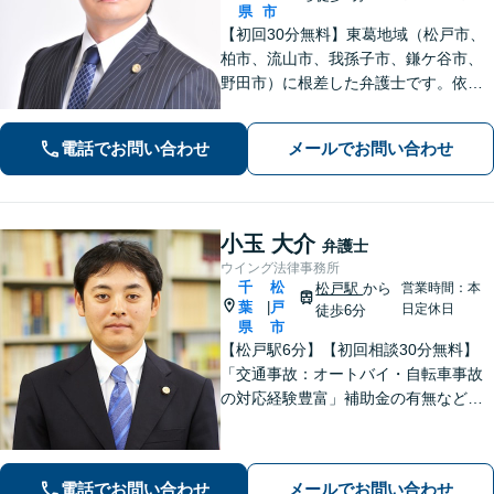
県
市
【初回30分無料】東葛地域（松戸市、
柏市、流山市、我孫子市、鎌ケ谷市、
野田市）に根差した弁護士です。依頼
者のご意向を確認の上、徹底して案件
の解決に当たります。離婚・交通事
電話でお問い合わせ
メールでお問い合わせ
故・債務整理をはじめとする諸問題に
お困りの際はまずはご相談下さい。
小玉 大介
弁護士
ウイング法律事務所
千
松
松戸駅
から
営業時間：本
葉
戸
|
日定休日
徒歩6分
県
市
【松戸駅6分】【初回相談30分無料】
「交通事故：オートバイ・自転車事故
の対応経験豊富」補助金の有無など、
各種支援制度のご案内を含めた包括的
なサポート「借金問題：投資詐欺・副
業詐欺による被害など、複雑な事情を
電話でお問い合わせ
メールでお問い合わせ