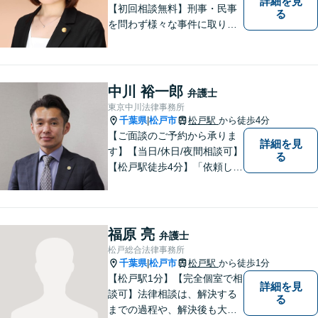
詳細を見
【初回相談無料】刑事・民事
る
を問わず様々な事件に取り組
みたいと考えています。民間
企業に勤務していた経験を生
かして相談者さまのお役に立
てるようサポートさせていた
中川 裕一郎
弁護士
だきます。
東京中川法律事務所
千葉県
松戸市
松戸駅
から徒歩4分
|
【ご面談のご予約から承りま
詳細を見
す】【当日/休日/夜間相談可】
る
【松戸駅徒歩4分】「依頼して
良かった」と笑っていただけ
る日を目指し、最大限のお力
添えをさせていただきます。
福原 亮
弁護士
松戸総合法律事務所
千葉県
松戸市
松戸駅
から徒歩1分
|
【松戸駅1分】【完全個室で相
詳細を見
談可】法律相談は、解決する
る
までの過程や、解決後も大切