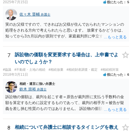
2025年7月15日
役にたった
5
佐々木 晋輔
弁護士
実のお父様ですので、できればお父様が住んでおられたマンションの
処理をされる方向で考えられたらと思います。 放棄するかどうかは、
知ってから3カ月以内が原則ですが、家庭裁判所に申立すれば3カ月の
期間を伸長することができます。 その間に、財産の状況を調査して、
放棄するかどうか決めることができます。 銀行やサラ金が数年も放置
することはありませんので、数年後に借金が発見される可能性はほぼ
7
訴訟物の価額を変更要求する場合は、上申書でよ
ありません。 なお、私が扱った相続放棄を検討していた案件で、期間
いのでしょうか？
伸長して調査したところ、サラ金に対する過払金など相当な財産が見
#協議
#不動産・土地の相続
#相続放棄
#相続財産調査・鑑定
#相続税対策
つかったため相続したという事例がありました。
2018年3月11日
役にたった
6
相続・遺言に強い弁護士
鈴木 崇裕
弁護士
訴訟物の価額は、裁判を起こす者＝原告が裁判所に支払う手数料の金
額を算定するために設定するものであって、裁判の相手方＝被告が疑
義を差し挟む性質のものではありません。 訴訟物の価額自体が裁判の
目的（審理の対象）となることもありませんので、上申書や証拠を出
したとしても、変更されることはありません。
8
相続について弁護士に相談するタイミングを教え