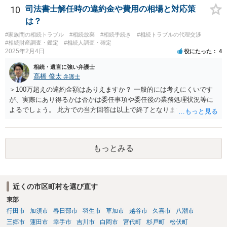
であれば、弁護士に相談し依頼されたら良いと思います。
10
司法書士解任時の違約金や費用の相場と対応策
は？
#家族間の相続トラブル
#相続放棄
#相続手続き
#相続トラブルの代理交渉
#相続財産調査・鑑定
#相続人調査・確定
2025年2月4日
役にたった
4
相続・遺言に強い弁護士
髙橋 俊太
弁護士
＞100万超えの違約金額はありえますか？ 一般的には考えにくいです
が、実際にあり得るかは否かは委任事項や委任後の業務処理状況等に
よるでしょう。 此方での当方回答は以上で終了となりますが、参考に
なりましたら幸いです。
もっとみる
近くの市区町村を選び直す
東部
行田市
加須市
春日部市
羽生市
草加市
越谷市
久喜市
八潮市
三郷市
蓮田市
幸手市
吉川市
白岡市
宮代町
杉戸町
松伏町