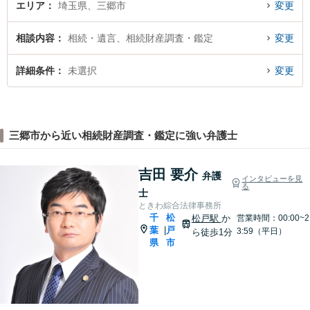
エリア
埼玉県、三郷市
変更
相談内容
相続・遺言、相続財産調査・鑑定
変更
詳細条件
未選択
変更
三郷市から近い相続財産調査・鑑定に強い弁護士
吉田 要介
弁護
インタビューを見
る
士
ときわ綜合法律事務所
千
松
松戸駅
か
営業時間：00:00~2
葉
戸
|
3:59（平日）
ら徒歩1分
県
市