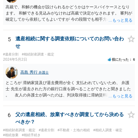
はお示しできません。ただし、かつて日本弁護士連合会が設けていた
報酬基準を踏まえて価格設定している弁護士は一定数いると思います
高裁で、和解の機会が設けられるかどうかはケースバイケースとなり
ので、それが一応の目安となるでしょう。
ます。 和解できる見込みがなければ高裁で決定がなされます。 審判が
確定してから依頼してもよいですが 今の段階でも相手方の連絡が迷惑
であれば 弁護士に依頼してもよいと思います。
5
遺産相続に関する調査依頼についてのお問い合わ
せ
#遺産分割
#相続財産調査・鑑定
2024年5月2日
役にたった
6
高島 秀行
弁護士
ところが 滞納家賃及び退去費用が全く 支払われていないため、 弁護
士 先生が退去された方の銀行口座を調べることができたと聞きました
。 友人の弁護士が調べたのは、判決取得後に滞納賃料回収のため
に、預金の有無及び残高の開示を求めたもので 判決を取るために、
預金の入出金履歴を調べたわけではありません。 残念ながら、事案
や目的も異なりますし、開示の内容も異なります。
6
父の遺産相続、放棄すべきか調査してから決める
べきか？
#相続財産調査・鑑定
#遺産分割
#不動産・土地の相続
#相続人調査・確定
#相続放棄
#相続手続き