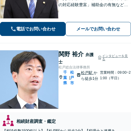
の対応経験豊富」補助金の有無など、
各種支援制度のご案内を含めた包括的
なサポート「借金問題：投資詐欺・副
業詐欺による被害など、複雑な事情を
電話でお問い合わせ
メールでお問い合わせ
抱えた借金問題について豊富な解決実
績あり」
関野 裕介
弁護
インタビューを見
る
士
松戸総合法律事務所
千
松
松戸駅
か
営業時間：09:00~2
葉
戸
|
1:00（平日）
ら徒歩1分
県
市
相続財産調査・鑑定
【相談件数1500件以上】【松戸駅から徒歩1分】【税理士と連携あ