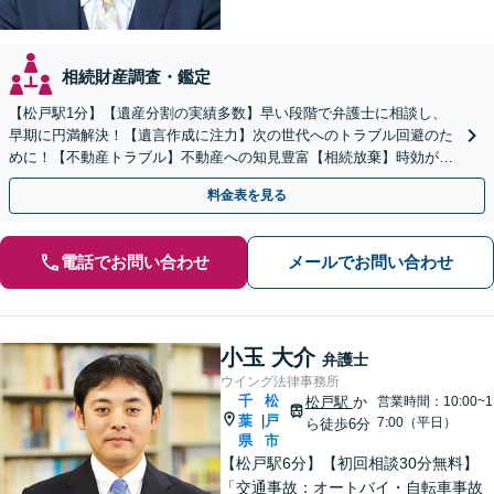
相続財産調査・鑑定
【松戸駅1分】【遺産分割の実績多数】早い段階で弁護士に相談し、
早期に円満解決！【遺言作成に注力】次の世代へのトラブル回避のた
めに！【不動産トラブル】不動産への知見豊富【相続放棄】時効がく
る前にお手続きを。
料金表を見る
電話でお問い合わせ
メールでお問い合わせ
小玉 大介
弁護士
ウイング法律事務所
千
松
松戸駅
か
営業時間：10:00~1
葉
戸
|
7:00（平日）
ら徒歩6分
県
市
【松戸駅6分】【初回相談30分無料】
「交通事故：オートバイ・自転車事故