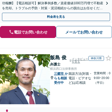
功報酬】【電話相談可】解決事例多数／資産価値1000万円増で不動産
を売却。トラブルの予防・対策・泥沼相続からの脱出はお任せくださ
い！法律と税務を一体的に対応します
料金表を見る
電話でお問い合わせ
メールでお問い合わせ
飯島 俊
神奈川県
インタビュー
を見る
弁護士
横浜西口法律事務所
営業時間：0
三郷市
か
面談方法(対面・
らも相談
電話・ビデオな
9:00~20:00
受付中
ど)は応相談
（平日）