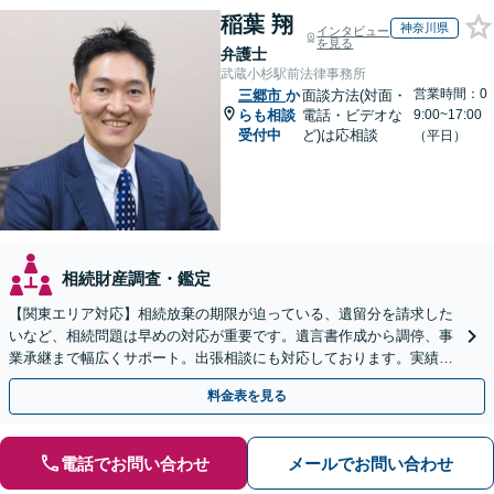
稲葉 翔
神奈川県
インタビュー
を見る
弁護士
武蔵小杉駅前法律事務所
営業時間：0
三郷市
か
面談方法(対面・
らも相談
電話・ビデオな
9:00~17:00
受付中
ど)は応相談
（平日）
相続財産調査・鑑定
【関東エリア対応】相続放棄の期限が迫っている、遺留分を請求した
いなど、相続問題は早めの対応が重要です。遺言書作成から調停、事
業承継まで幅広くサポート。出張相談にも対応しております。実績豊
富な当事務所へ今すぐご連絡ください【初回相談無料】
料金表を見る
電話でお問い合わせ
メールでお問い合わせ