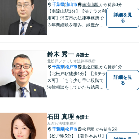
【近隣駐車場あり】
千葉県
流山市
南流山駅
から徒歩3分
|
【南流山駅3分】【法テラス利
詳細を見
用可】浦安市の法律事務所で
る
３年間経験を積み、緑豊かな
流山で独立開業した弁護士
が、皆さまのトラブル解決を
全力でサポートいたします。
一人一人に寄り添い、信頼関
鈴木 秀一
弁護士
係を築きながら最善の解決策
北松戸ファミリオ法律事務所
をご提供いたします。
千葉県
松戸市
北松戸駅
から徒歩1分
|
【北松戸駅徒歩1分】【法テラ
詳細を見
ス可】「もう少し早い段階で
る
法律相談をしていたら結果が
変わっていた」問題を解決し
たい。「家族のお悩みを、ま
るごと笑顔に」をモットー
に、皆さんの明るい未来をサ
石田 真理
弁護士
ポートします。【電話相談
みぎわ法律事務所
可】
千葉県
松戸市
松戸駅
から徒歩5分
|
【松戸駅5分】【著作本あり】