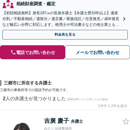
相続財産調査・鑑定
【初回相談無料】身長197㎝の長身弁護士【弁護士歴10年以上】遺産
分割／不動産相続／遺留分／遺言書／家族信託／任意後見／成年後見
など幅広い分野に対応します。税理士や司法書士などの他士業とも連
携【出張相談】【夜間・休日面談】【横浜駅7分】
料金表を見る
電話でお問い合わせ
メールでお問い合わせ
三郷市に所在する弁護士
三郷市の事務所等での面談予約が可能です。
2
人の弁護士が見つかりました
(検索結果について詳しくは
こちら
)
2件中 1-2件を表示
吉廣 慶子
弁護士
みさと法律事務所