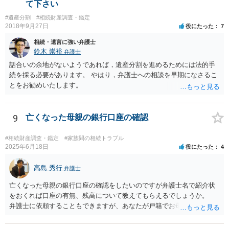
て下さい
#遺産分割
#相続財産調査・鑑定
2018年9月27日
役にたった
7
相続・遺言に強い弁護士
鈴木 崇裕
弁護士
話合いの余地がないようであれば，遺産分割を進めるためには法的手
続を採る必要があります。 やはり，弁護士への相談を早期になさるこ
とをお勧めいたします。
9
亡くなった母親の銀行口座の確認
#相続財産調査・鑑定
#家族間の相続トラブル
2025年6月18日
役にたった
4
高島 秀行
弁護士
亡くなった母親の銀行口座の確認をしたいのですが弁護士名で紹介状
をおくれば口座の有無、残高について教えてもらえるでしょうか。
弁護士に依頼することもできますが、あなたが戸籍でお母さんの相続
人であり、相続人本人であることなどを証明すれば、口座の有無や残
高は教えてくれると思います。 自分ではよくわからないということ