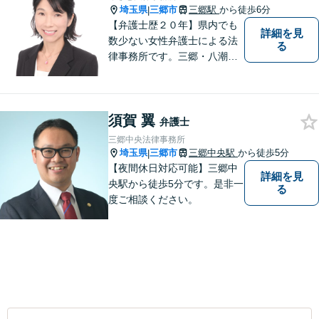
埼玉県
三郷市
三郷駅
から徒歩6分
|
【弁護士歴２０年】県内でも
詳細を見
数少ない女性弁護士による法
る
律事務所です。三郷・八潮・
草加・吉川で多数の解決事例
あり。【三郷駅6分】【子連れ
相談可】【完全個室で相談】
須賀 翼
弁護士
三郷中央法律事務所
埼玉県
三郷市
三郷中央駅
から徒歩5分
|
【夜間休日対応可能】三郷中
詳細を見
央駅から徒歩5分です。是非一
る
度ご相談ください。