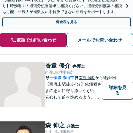
り】時効近くの遺留分侵害請求ご相談ください。遺産分割協議の相談
も可能。相続人が複数人いる解決できない相続をサポートします。感
情的な対立の円満解決が得意です。
料金表を見る
電話でお問い合わせ
メールでお問い合わせ
香遠 優介
弁護士
南流山法律事務所
千葉県
流山市
南流山駅
から徒歩4分
|
【南流山駅徒歩4分】依頼者さ
詳細を見
まの思いに寄り添いながら、
る
安心して前へ進めるよう、全
力でサポートいたします。ど
んなに小さなお悩みでも気軽
にご相談いただける「信頼で
きる弁護士」を目指していま
森 伸之
弁護士
す。【地元密着型の事務所】
かえで法律事務所