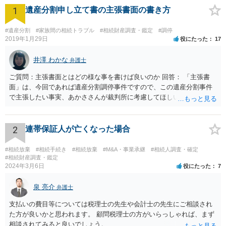
1
遺産分割申し立て書の主張書面の書き方
#遺産分割
#家族間の相続トラブル
#相続財産調査・鑑定
#調停
2019年1月29日
役にたった
17
井澤 わかな
弁護士
ご質問：主張書面とはどの様な事を書けば良いのか 回答： 「主張書
面」は、今回であれば遺産分割調停事件ですので、この遺産分割事件
で主張したい事実、あかささんが裁判所に考慮してほしいと思う、亡
くなった方・あかささん・お姉さん間の事情などを記入することにな
ります。 もし、主張したい事実や考慮してほしい事情に関連して
資料を持っているようであれば、主張書面とは別で提出できます。も
2
連帯保証人が亡くなった場合
し、お姉さんに見られたくないような資料がある場合、「非開示の希
望に関する申出書」と共に提出することも考えられます。 ご質問：書
#相続放棄
#相続手続き
#相続放棄
#M&A・事業承継
#相続人調査・確定
いた方が良い事と書かない方が良い事 回答： お姉さんが申立書の「申
#相続財産調査・鑑定
2024年3月6日
役にたった
7
立ての趣旨」のところに書いている遺産の分け方に対して意見があれ
ば、まずそれを書くとよいです。 次に「申立ての理由」のところに、
泉 亮介
なぜ調停を申し立てたのか(例えば、あかささんと話合いが出来ない／
弁護士
決裂した、など)や亡くなった方・あかささん・お姉さん間の事情やい
支払いの費目等については税理士の先生や会計士の先生にご相談され
きさつなどが書かれていると思うので、あかささんから見てそれは違
た方が良いかと思われます。 顧問税理士の方がいらっしゃれば、まず
うと感じるところは、どのように違うのか、など書くとよいです。 そ
相談されてみると良いでしょう。