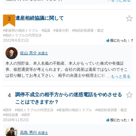
の他、お姉さんの申立書には書かれていないけど、どのように遺産を
分けるかを決めるについてあかささんが重要だと考える事情があれば
(例えば、○○のときにお姉さんは亡くなった方からお金を援助してもら
3
遺産相続協議に関して
った等)、それも書くとよいです。 書かない方が良いと思うことは、遺
産分割に関係ない(と思われる)いきさつを沢山盛り込むことだと考えま
#家族間の相続トラブル
#協議
#遺産分割
#相続財産調査・鑑定
す(あくまで遺産分割に関係することに留める方が、裁判所や調停委員
#相続トラブルの代理交渉
の方に事情を理解してもらいやすいと思います)。
2022年6月21日
役にたった
7
佐山 亮介
弁護士
本人の預貯金、本人名義の不動産、本人がもっていた株式や有価証
券、仮想通貨等が考えられます。会社の資産は遺産ではないのでそこ
は切り離してお考え下さい。 相手の弁護士や税理士に頼んでも守秘義
務を理由に断られる可能性が高いです。 資料は調停を起こしてから任
意に開示を求め、応じなければ「調査嘱託」という手続きを使って銀
行等に照会をかけることになるでしょう。 不動産は、相続登記が済ん
4
調停不成立の相手方からの迷惑電話をやめさせる
でいなければ市役所ないし区役所に、お子様と義父様のつながりがわ
ことはできますか？
かる戸籍一式を揃えてもちこみ、「名寄せ」という手続きをすると、
#調停
#相続トラブルの代理交渉
#家族間の相続トラブル
#相続財産調査・鑑定
分かると思います。遺産分割協議書の偽造等により既に相続登記され
#相続放棄
#調停
てしまっている場合は、住所などに当たりをつけて登記名義を調べて
2018年11月2日
役にたった
9
探すことになるでしょう。 代理人弁護士を立てられるのはおすすめで
すが、現代では、各々が自由に価格設定をしていますので、特に相場
高島 秀行
弁護士