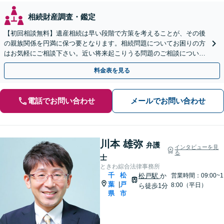
相続財産調査・鑑定
【初回相談無料】遺産相続は早い段階で方策を考えることが、その後
の親族関係を円満に保つ要となります。相続問題についてお困りの方
はお気軽にご相談下さい。近い将来起こりうる問題のご相談について
も承っています。
料金表を見る
電話でお問い合わせ
メールでお問い合わせ
川本 雄弥
弁護
インタビューを見
る
士
ときわ綜合法律事務所
千
松
松戸駅
か
営業時間：09:00~1
葉
戸
|
8:00（平日）
ら徒歩1分
県
市