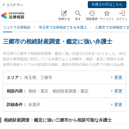
弁護士の方はこちら
ココナラへ
投稿する
探す
閲覧履歴
マイリスト
ログイン
ココナラ法律相談
埼玉県で法律相談できる弁護士
三郷市で法律相談で
三郷市の相続財産調査・鑑定に強い弁護士
埼玉県の三郷市で相続財産調査・鑑定に強い弁護士が2名見つかりました。休日
面談や夜間面談に対応している弁護士なども掲載中。相続・遺言に関係する家
族間の相続トラブルや認知症の相続、遺産分割等の細かな分野での絞り込み検
索もでき便利です。特にみさと法律事務所の吉廣 慶子弁護士や三郷中央法律事
務所の須賀 翼弁護士のプロフィール情報や弁護士費用、強みなどが注目されて
エリア
埼玉県、三郷市
変更
います。『三郷市で土日や夜間に発生した相続財産調査・鑑定のトラブルを今
すぐに弁護士に相談したい』『相続財産調査・鑑定のトラブル解決の実績豊富
相談内容
相続・遺言、相続財産調査・鑑定
変更
な近くの弁護士を検索したい』『初回相談無料で相続財産調査・鑑定を法律相
談できる三郷市内の弁護士に相談予約したい』などでお困りの相談者さんにお
すすめです。
詳細条件
未選択
変更
相続財産調査・鑑定に強い三郷市から相談可能な弁護士