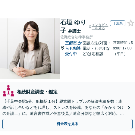
石垣 ゆり
千葉県
インタビュ
ーを見る
子
弁護士
佐野総合法律事務所
営業時間：0
三郷市
か
面談方法(対面・
らも相談
電話・ビデオな
9:00~17:00
受付中
ど)は応相談
（平日）
相続財産調査・鑑定
【千葉中央駅5分、船橋駅１分】親族間トラブルの解決実績多数！連
絡や話し合いなどを代理し、ストレスを軽減。あなたの「かかりつけ
の弁護士」に。遺言書作成／任意後見／遺産分割など幅広く対応。お
気軽にご相談ください！【初回来所相談30分無料】
料金表を見る