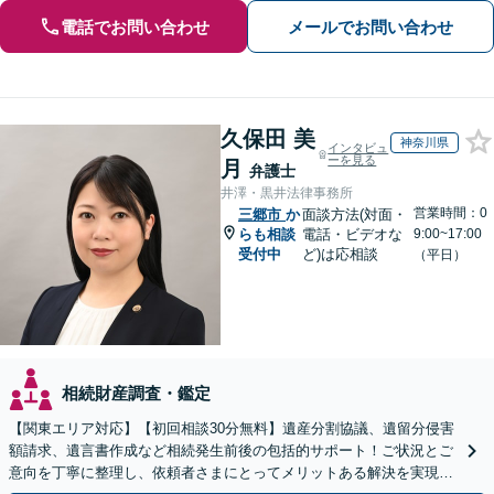
電話でお問い合わせ
メールでお問い合わせ
久保田 美
神奈川県
インタビュ
ーを見る
月
弁護士
井澤・黒井法律事務所
営業時間：0
三郷市
か
面談方法(対面・
らも相談
電話・ビデオな
9:00~17:00
受付中
ど)は応相談
（平日）
相続財産調査・鑑定
【関東エリア対応】【初回相談30分無料】遺産分割協議、遺留分侵害
額請求、遺言書作成など相続発生前後の包括的サポート！ご状況とご
意向を丁寧に整理し、依頼者さまにとってメリットある解決を実現で