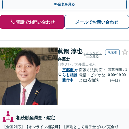
きるよう尽力します【休日・夜間相談対応（要予約）】
料金表を見る
電話でお問い合わせ
メールでお問い合わせ
眞鍋 淳也
東京都
インタビュ
ーを見る
弁護士
日本クレアス弁護士法人
営業時間：1
三郷市
か
面談方法(対面・
らも相談
電話・ビデオな
0:00~19:00
受付中
ど)は応相談
（平日）
相続財産調査・鑑定
【全国対応】【オンライン相談可】【原則として着手金ゼロ／完全成