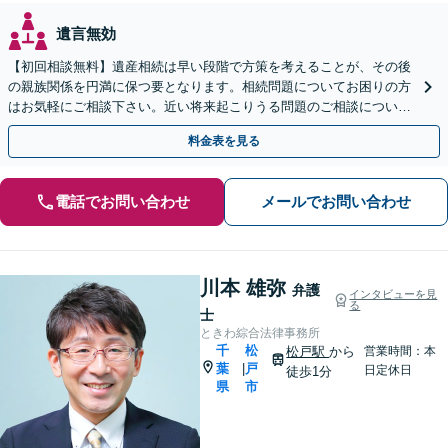
遺言無効
【初回相談無料】遺産相続は早い段階で方策を考えることが、その後
の親族関係を円満に保つ要となります。相続問題についてお困りの方
はお気軽にご相談下さい。近い将来起こりうる問題のご相談について
も承っています。
料金表を見る
電話でお問い合わせ
メールでお問い合わせ
川本 雄弥
弁護
インタビューを見
る
士
ときわ綜合法律事務所
千
松
松戸駅
から
営業時間：本
葉
戸
|
日定休日
徒歩1分
県
市