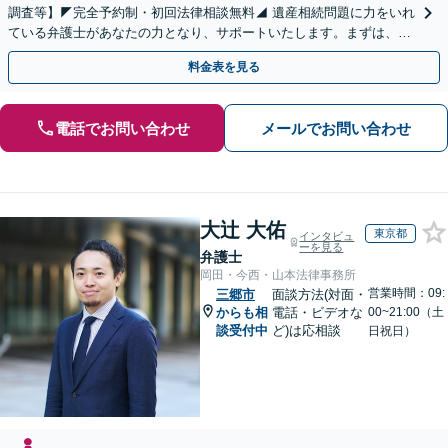
調査等】◤完全予約制・初回法律相談無料◢ 遺産相続問題に力をいれ
ている弁護士があなたの力となり、サポートいたします。まずは、お
気軽にお問い合わせください。
料金表を見る
電話でお問い合わせ
メールでお問い合わせ
大辻 大佑
東京都
インタビュ
ーを見る
弁護士
岡田・今西・山本法律事務所
営業時間：09:
三郷市
面談方法(対面・
からも相
電話・ビデオな
00~21:00（土
談受付中
ど)は応相談
日祝日）