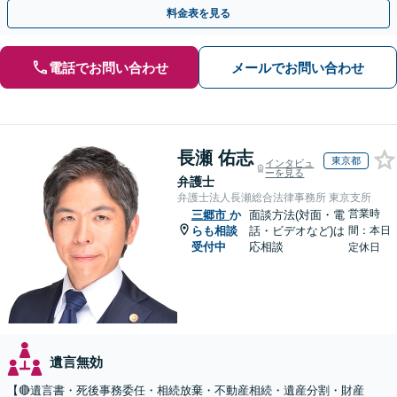
と提携【事前予約で、休日・夜間面談可】【WEB面談可】
料金表を見る
電話でお問い合わせ
メールでお問い合わせ
長瀬 佑志
東京都
インタビュ
ーを見る
弁護士
弁護士法人長瀬総合法律事務所 東京支所
営業時
三郷市
か
面談方法(対面・電
らも相談
話・ビデオなど)は
間：本日
受付中
応相談
定休日
遺言無効
【🔴遺言書・死後事務委任・相続放棄・不動産相続・遺産分割・財産