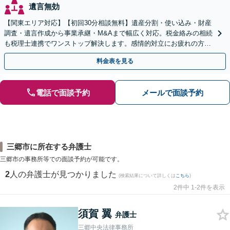
遺言無効
【関東エリア対応】【初回30分相談無料】遺産分割・使い込み・財産
調査・遺言作成から事業承継・M&Aまで幅広く対応。税金絡みの相続
も税理士連携でワンストップ解決します。感情的対立にお疲れの方や
紛争予防をご検討の方も、お気軽にご相談ください。
料金表を見る
電話で面談予約
メールで面談予約
三郷市に所在する弁護士
三郷市の事務所等での面談予約が可能です。
2
人の弁護士が見つかりました
(検索結果について詳しくは
こちら
)
2件中 1-2件を表示
須賀 翼
弁護士
三郷中央法律事務所