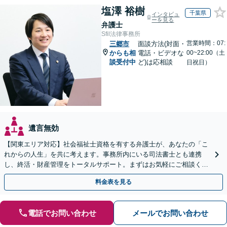
塩澤 裕樹
千葉県
インタビュ
ーを見る
弁護士
Sfil法律事務所
営業時間：07:
三郷市
面談方法(対面・
からも相
電話・ビデオな
00~22:00（土
談受付中
ど)は応相談
日祝日）
遺言無効
【関東エリア対応】社会福祉士資格を有する弁護士が、あなたの「こ
れからの人生」を共に考えます。事務所内にいる司法書士とも連携
し、終活・財産管理をトータルサポート。まずはお気軽にご相談くだ
さい【休日・夜間相談可】【出張相談も柔軟に対応】
料金表を見る
電話でお問い合わせ
メールでお問い合わせ