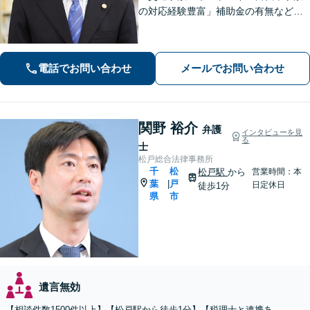
の対応経験豊富」補助金の有無など、
各種支援制度のご案内を含めた包括的
なサポート「借金問題：投資詐欺・副
業詐欺による被害など、複雑な事情を
電話でお問い合わせ
メールでお問い合わせ
抱えた借金問題について豊富な解決実
績あり」
関野 裕介
弁護
インタビューを見
る
士
松戸総合法律事務所
千
松
松戸駅
から
営業時間：本
葉
戸
|
日定休日
徒歩1分
県
市
遺言無効
【相談件数1500件以上】【松戸駅から徒歩1分】【税理士と連携あ