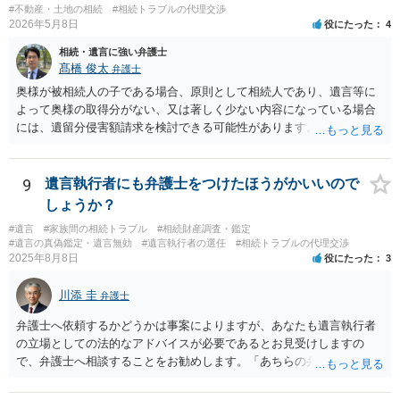
#不動産・土地の相続
#相続トラブルの代理交渉
2026年5月8日
役にたった
4
相続・遺言に強い弁護士
髙橋 俊太
弁護士
奥様が被相続人の子である場合、原則として相続人であり、遺言等に
よって奥様の取得分がない、又は著しく少ない内容になっている場合
には、遺留分侵害額請求を検討できる可能性があります。ただし、
「相続は３年以内」という説明は、遺留分そのものではなく、相続登
記の義務化に関する説明と混同されている可能性があります。相続登
記については、不動産を相続で取得したことを知った日から３年以内
9
遺言執行者にも弁護士をつけたほうがかいいので
に申請する義務があります。一方、遺留分侵害額請求は、相続開始お
しょうか？
よび遺留分を侵害する贈与・遺贈があったことを知った時から１年で
#遺言
#家族間の相続トラブル
#相続財産調査・鑑定
時効にかかります。また、相続開始から１０年が経過すると、認識の
#遺言の真偽鑑定・遺言無効
#遺言執行者の選任
#相続トラブルの代理交渉
有無にかかわらず行使できなくなります。 奥様がご両親の死亡を最近
2025年8月8日
役にたった
3
まで知らなかったのであれば、少なくとも「知った時から１年」の時
効がいつから進むかは慎重に検討する必要があります。ただし、死亡
川添 圭
弁護士
から３年が経過しているとのことですので、早急に戸籍、遺言の有
無、不動産登記、遺産分割協議書の有無を確認した方がよいでしょ
弁護士へ依頼するかどうかは事案によりますが、あなたも遺言執行者
う。特に、お姉様側だけで不動産名義を変更している場合、遺言があ
の立場としての法的なアドバイスが必要であるとお見受けしますの
ったのか、遺産分割協議書が作成されているのか、奥様の署名押印が
で、弁護士へ相談することをお勧めします。「あちらの弁護士」（元
あるのかが重要です。奥様が何も署名していないのであれば、遺留分
嫁と娘の弁護士のことでしょうか）へ聴いても、自分に有利な主張や
以前に、法定相続分や遺産分割未了の問題として整理すべき場合もあ
誘導しかしてこないと思います。