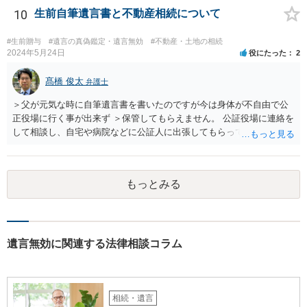
ります。 奥様において戸籍謄本、不動産登記簿、固定資産評価証明
10
生前自筆遺言書と不動産相続について
書、遺言書の有無等を確認し、弁護士に個別に相談した方がよいと思
われます。
#生前贈与
#遺言の真偽鑑定・遺言無効
#不動産・土地の相続
2024年5月24日
役にたった
2
髙橋 俊太
弁護士
＞父が元気な時に自筆遺言書を書いたのですが今は身体が不自由で公
正役場に行く事が出来ず ＞保管してもらえません。 公証役場に連絡を
して相談し、自宅や病院などに公証人に出張してもらって公正証書を
作成するという方法もあります。また、相談して証人を用意してもら
うことも可能です。 ＞不動産名義を父から母に名義変更しておいた方
がいいのではと考えていますがどう思いますか？ 詳細が不明であり何
もっとみる
とも言えないのですが、遺言内容との関わりもあると思いますので、
弁護士に事情等を説明して個別に相談した方がよいように思います。
遺言無効に関連する法律相談コラム
相続・遺言