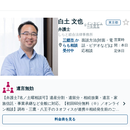
白土 文也
東京都
インタビュ
ーを見る
弁護士
しらと総合法律事務所
営業時
三郷市
か
面談方法(対面・電
らも相談
話・ビデオなど)は
間：本日
受付中
応相談
定休日
遺言無効
【弁護士7名／土曜相談可】遺産分割・遺留分・相続放棄・遺言・家
族信託・事業承継など全般に対応。【初回60分無料（※）／オンライ
ン相談】調布・三鷹・八王子の３オフィスが連携※相続発生前のご相
談など有料相談になるものもございます。
料金表を見る