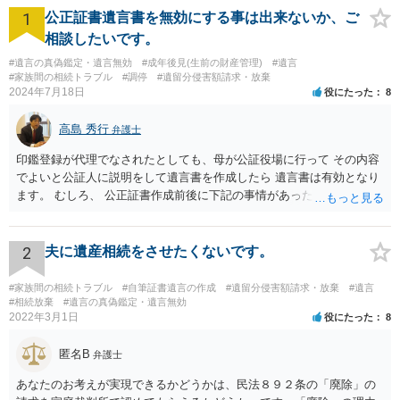
1
公正証書遺言書を無効にする事は出来ないか、ご
相談したいです。
#遺言の真偽鑑定・遺言無効
#成年後見(生前の財産管理)
#遺言
#家族間の相続トラブル
#調停
#遺留分侵害額請求・放棄
2024年7月18日
役にたった
8
高島 秀行
弁護士
印鑑登録が代理でなされたとしても、母が公証役場に行って その内容
でよいと公証人に説明をして遺言書を作成したら 遺言書は有効となり
ます。 むしろ、 公正証書作成前後に下記の事情があったことが証明で
きれば判断能力がなく 無効だったと主張することが可能です。 翌年1
月に携帯が新しくなった母からの第一声は「ここにいたら殺される」
「面会に来てくれ」で、長男に聞くと「面会は出来ない。俺は携帯電
2
夫に遺産相続をさせたくないです。
話の使い方を教える為に会っている」「母の話は聞かなくて良い」と
電話が切れました。その後の電話でも「食事に毒が入っている」「体
#家族間の相続トラブル
#自筆証書遺言の作成
#遺留分侵害額請求・放棄
#遺言
にチップが埋められている」等、おかしかったです。 当時の診療記
#相続放棄
#遺言の真偽鑑定・遺言無効
2022年3月1日
役にたった
8
録、介護認定の資料、介護記録を取得して 弁護士に面談で相談された
方がよいと思います。
匿名B
弁護士
あなたのお考えが実現できるかどうかは、民法８９２条の「廃除」の