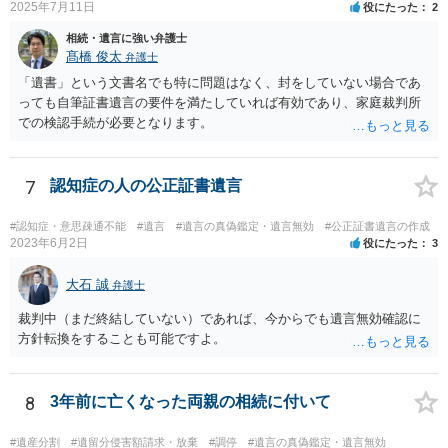
2025年7月11日
役にたった
2
相続・遺言に強い弁護士
髙橋 俊太
弁護士
「遺書」という文書名でも特に問題はなく、封をしていない場合であ
っても自筆証書遺言の要件を満たしていれば有効であり、家庭裁判所
での検認手続が必要となります。
7
認知症の人の公正証書遺言
#認知症・意思疎通不能
#遺言
#遺言の真偽鑑定・遺言無効
#公正証書遺言の作成
2023年6月2日
役にたった
3
大石 誠
弁護士
裁判中（まだ終結していない）であれば、今からでも遺言無効確認に
方針転換をすることも可能ですよ。
8
3年前に亡くなった両親の相続に付いて
#遺産分割
#遺留分侵害額請求・放棄
#調停
#遺言の真偽鑑定・遺言無効