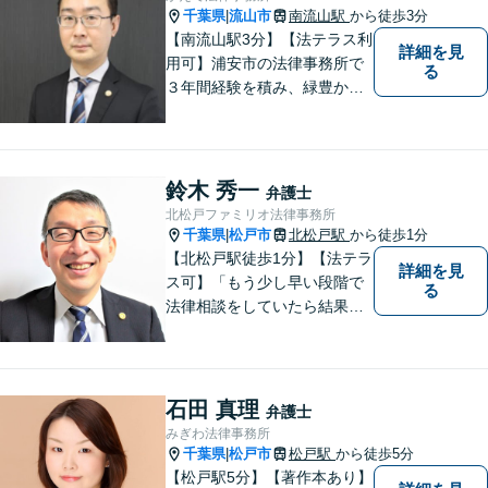
【近隣駐車場あり】
千葉県
流山市
南流山駅
から徒歩3分
|
【南流山駅3分】【法テラス利
詳細を見
用可】浦安市の法律事務所で
る
３年間経験を積み、緑豊かな
流山で独立開業した弁護士
が、皆さまのトラブル解決を
全力でサポートいたします。
一人一人に寄り添い、信頼関
鈴木 秀一
弁護士
係を築きながら最善の解決策
北松戸ファミリオ法律事務所
をご提供いたします。
千葉県
松戸市
北松戸駅
から徒歩1分
|
【北松戸駅徒歩1分】【法テラ
詳細を見
ス可】「もう少し早い段階で
る
法律相談をしていたら結果が
変わっていた」問題を解決し
たい。「家族のお悩みを、ま
るごと笑顔に」をモットー
に、皆さんの明るい未来をサ
石田 真理
弁護士
ポートします。【電話相談
みぎわ法律事務所
可】
千葉県
松戸市
松戸駅
から徒歩5分
|
【松戸駅5分】【著作本あり】