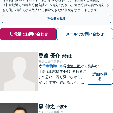
り】時効近くの遺留分侵害請求ご相談ください。遺産分割協議の相談
も可能。相続人が複数人いる解決できない相続をサポートします。感
情的な対立の円満解決が得意です。
料金表を見る
電話でお問い合わせ
メールでお問い合わせ
香遠 優介
弁護士
南流山法律事務所
千葉県
流山市
南流山駅
から徒歩4分
|
【南流山駅徒歩4分】依頼者さ
詳細を見
まの思いに寄り添いながら、
る
安心して前へ進めるよう、全
力でサポートいたします。ど
んなに小さなお悩みでも気軽
にご相談いただける「信頼で
きる弁護士」を目指していま
森 伸之
弁護士
す。【地元密着型の事務所】
かえで法律事務所