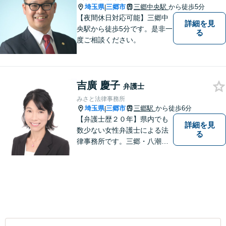
埼玉県
三郷市
三郷中央駅
から徒歩5分
|
【夜間休日対応可能】三郷中
詳細を見
央駅から徒歩5分です。是非一
る
度ご相談ください。
吉廣 慶子
弁護士
みさと法律事務所
埼玉県
三郷市
三郷駅
から徒歩6分
|
【弁護士歴２０年】県内でも
詳細を見
数少ない女性弁護士による法
る
律事務所です。三郷・八潮・
草加・吉川で多数の解決事例
あり。【三郷駅6分】【子連れ
相談可】【完全個室で相談】