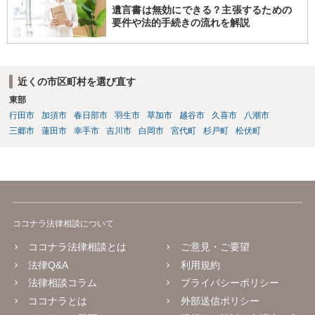
遺言書は無効にできる？主張するための
要件や法的手続きの流れを解説
近くの市区町村を選び直す
東部
行田市
加須市
春日部市
羽生市
草加市
越谷市
久喜市
八潮市
三郷市
蓮田市
幸手市
吉川市
白岡市
宮代町
杉戸町
松伏町
ココナラ法律相談について
ココナラ法律相談とは
ご意見・ご要望
法律Q&A
利用規約
法律相談コラム
プライバシーポリシー
ココナラとは
外部送信ポリシー