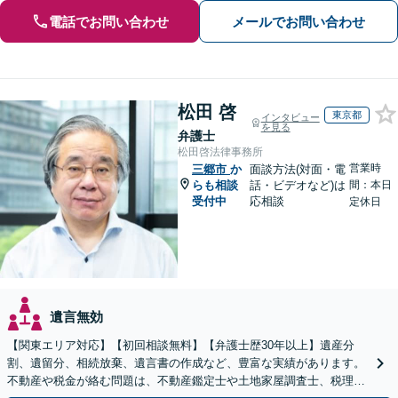
電話でお問い合わせ
メールでお問い合わせ
松田 啓
東京都
インタビュー
を見る
弁護士
松田啓法律事務所
営業時
三郷市
か
面談方法(対面・電
らも相談
話・ビデオなど)は
間：本日
受付中
応相談
定休日
遺言無効
【関東エリア対応】【初回相談無料】【弁護士歴30年以上】遺産分
割、遺留分、相続放棄、遺言書の作成など、豊富な実績があります。
不動産や税金が絡む問題は、不動産鑑定士や土地家屋調査士、税理士