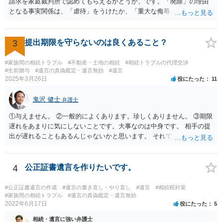
請求を家庭裁判所で認めてもらえるかどうか、です。「廃除」の理由
となる事実関係は、「虐待」をうけたか、「重大な侮辱」を受けた
か、推定相続人たる夫に「その他著しい非行」があったか否かです。
「廃除」は遺言でも可能です（民法８９３条）。 弁護士に具体的な事
情を話して相談して、「廃除」が可能か、実際に法律相談を受けるこ
3
提出期限を守らないのは良くあること？
とをお勧めします。
#家族間の相続トラブル
#不動産・土地の相続
#相続トラブルの代理交渉
#生前贈与
#遺言の真偽鑑定・遺言無効
#遺言
2025年3月26日
役にたった
11
鬼沢 健士
弁護士
①与えません。 ②一般的によくあります。珍しくありません。 ③期限
遅れをあまりに気にしないことです。大事なのは中身です。 相手の提
出が遅れることもあるんじゃないかと思います。 それでもあなた有利
にはなりません。
4
公正証書遺言を作りたいです。
#公正証書遺言の作成
#遺言の書き直し・やり直し
#遺言
#相続税対策
#家族間の相続トラブル
#遺言の真偽鑑定・遺言無効
2022年6月17日
役にたった
5
相続・遺言に強い弁護士