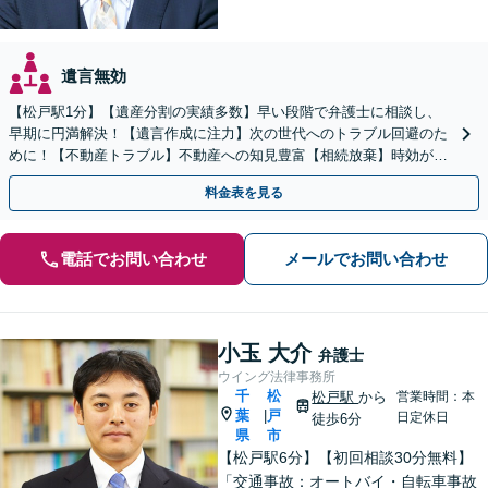
遺言無効
【松戸駅1分】【遺産分割の実績多数】早い段階で弁護士に相談し、
早期に円満解決！【遺言作成に注力】次の世代へのトラブル回避のた
めに！【不動産トラブル】不動産への知見豊富【相続放棄】時効がく
る前にお手続きを。
料金表を見る
電話でお問い合わせ
メールでお問い合わせ
小玉 大介
弁護士
ウイング法律事務所
千
松
松戸駅
から
営業時間：本
葉
戸
|
日定休日
徒歩6分
県
市
【松戸駅6分】【初回相談30分無料】
「交通事故：オートバイ・自転車事故