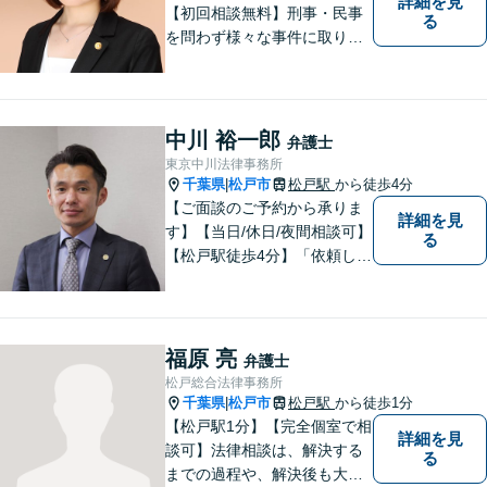
詳細を見
【初回相談無料】刑事・民事
る
を問わず様々な事件に取り組
みたいと考えています。民間
企業に勤務していた経験を生
かして相談者さまのお役に立
てるようサポートさせていた
中川 裕一郎
弁護士
だきます。
東京中川法律事務所
千葉県
松戸市
松戸駅
から徒歩4分
|
【ご面談のご予約から承りま
詳細を見
す】【当日/休日/夜間相談可】
る
【松戸駅徒歩4分】「依頼して
良かった」と笑っていただけ
る日を目指し、最大限のお力
添えをさせていただきます。
福原 亮
弁護士
松戸総合法律事務所
千葉県
松戸市
松戸駅
から徒歩1分
|
【松戸駅1分】【完全個室で相
詳細を見
談可】法律相談は、解決する
る
までの過程や、解決後も大切