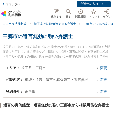
弁護士の方はこちら
ココナラへ
投稿する
探す
閲覧履歴
マイリスト
ログイン
ココナラ法律相談
埼玉県で法律相談できる弁護士
三郷市で法律相談で
三郷市の遺言無効に強い弁護士
埼玉県の三郷市で遺言無効に強い弁護士が2名見つかりました。休日面談や夜間
面談に対応している弁護士なども掲載中。相続・遺言に関係する家族間の相続
トラブルや認知症の相続、遺産分割等の細かな分野での絞り込み検索もでき便
利です。特に三郷中央法律事務所の須賀 翼弁護士やみさと法律事務所の吉廣 慶
子弁護士のプロフィール情報や弁護士費用、強みなどが注目されています。
エリア
埼玉県、三郷市
変更
『三郷市で土日や夜間に発生した遺言無効のトラブルを今すぐに弁護士に相談
したい』『遺言無効のトラブル解決の実績豊富な近くの弁護士を検索したい』
相談内容
相続・遺言、遺言の真偽鑑定・遺言無効
変更
『初回相談無料で遺言無効を法律相談できる三郷市内の弁護士に相談予約した
い』などでお困りの相談者さんにおすすめです。
詳細条件
未選択
変更
遺言の真偽鑑定・遺言無効に強い三郷市から相談可能な弁護士