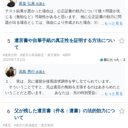
尾畠 弘典
弁護士
テスト結果が悪かった場合は、公正証書の効力について後々問題が生
じる（無効など）可能性があると思います。 他に公正証書の効力に問
題が出る場合としては、強迫により作成された場合、錯誤（勘違い）
の場合などがあります。 遺言の対象となる財産の多寡などにもよりま
すが、弁護士に作成を依頼する場合は、１０～数十万円程度になるケ
ースが多いと思います。 報酬体系は、弁護士ごとに異なりますので一
5
遺言書や自筆手紙の真正性を証明する方法につい
律の基準はありません。
て
#遺産分割
#遺言の真偽鑑定・遺言無効
#調停
2024年7月2日
役にたった
2
高島 秀行
弁護士
１． 実は、兄に遺留分侵害請求調停を申し立てられています。
そういうことですと、兄は遺言の無効を主張するのはあきらめたと
いうことだと思います。 あなたは、兄の特別受益について立証し
て、遺留分の問題を解決すればよいと思います。 弁護士に面談で
詳しい事情を話して相談された方がよいと思います。
6
父が残した遺言書（件名：遺書）の法的効力につ
いて
#遺言
#遺言の真偽鑑定・遺言無効