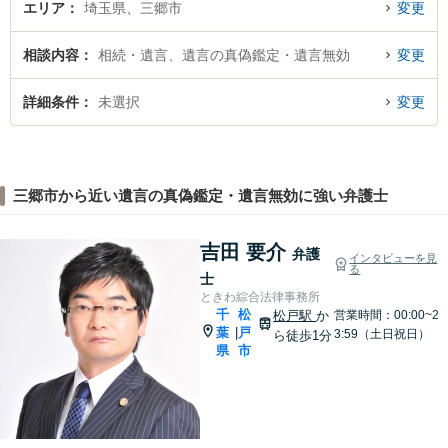
エリア
埼玉県、三郷市
変更
相談内容
相続・遺言、遺言の真偽鑑定・遺言無効
変更
詳細条件
未選択
変更
三郷市から近い遺言の真偽鑑定・遺言無効に強い弁護士
吉田 要介
弁護
インタビューを見
る
士
ときわ綜合法律事務所
千
松
松戸駅
か
営業時間：00:00~2
葉
戸
|
3:59（土日祝日）
ら徒歩1分
県
市