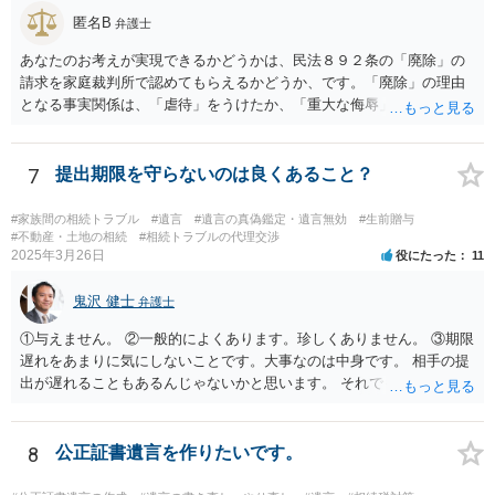
方がよいと思います。
匿名B
弁護士
あなたのお考えが実現できるかどうかは、民法８９２条の「廃除」の
請求を家庭裁判所で認めてもらえるかどうか、です。「廃除」の理由
となる事実関係は、「虐待」をうけたか、「重大な侮辱」を受けた
か、推定相続人たる夫に「その他著しい非行」があったか否かです。
「廃除」は遺言でも可能です（民法８９３条）。 弁護士に具体的な事
情を話して相談して、「廃除」が可能か、実際に法律相談を受けるこ
7
提出期限を守らないのは良くあること？
とをお勧めします。
#家族間の相続トラブル
#遺言
#遺言の真偽鑑定・遺言無効
#生前贈与
#不動産・土地の相続
#相続トラブルの代理交渉
2025年3月26日
役にたった
11
鬼沢 健士
弁護士
①与えません。 ②一般的によくあります。珍しくありません。 ③期限
遅れをあまりに気にしないことです。大事なのは中身です。 相手の提
出が遅れることもあるんじゃないかと思います。 それでもあなた有利
にはなりません。
8
公正証書遺言を作りたいです。