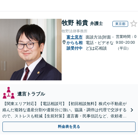
牧野 裕貴
弁護士
東京都
牧野法律事務所
営業時間：0
富士見市
面談方法(対面・
からも相
電話・ビデオな
9:00~20:00
談受付中
ど)は応相談
（平日）
遺言トラブル
【関東エリア対応】【電話相談可】【初回相談無料】株式や不動産が
絡んだ複雑な遺産分割や遺留分に強い。協議・調停は代理で交渉する
ので、ストレスも軽減【生前対策】遺言書・民事信託など、依頼者さ
まの希望に合わせて対応【夜間・休日面談可】
料金表を見る