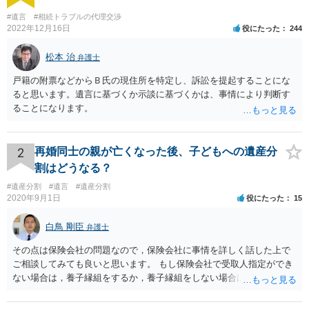
#遺言
#相続トラブルの代理交渉
2022年12月16日
役にたった
244
松本 治
弁護士
戸籍の附票などからＢ氏の現住所を特定し、訴訟を提起することにな
ると思います。遺言に基づくか示談に基づくかは、事情により判断す
ることになります。
2
再婚同士の親が亡くなった後、子どもへの遺産分
割はどうなる？
#遺産分割
#遺言
#遺産分割
2020年9月1日
役にたった
15
白鳥 剛臣
弁護士
その点は保険会社の問題なので，保険会社に事情を詳しく話した上で
ご相談してみても良いと思います。 もし保険会社で受取人指定ができ
ない場合は，養子縁組をするか，養子縁組をしない場合は遺言で対応
することになると思います。 もっとも，保険によってはあなたが受取
人に指定されていた場合，あなたが先に死亡した後の扱いが異なりま