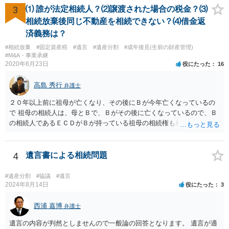
す。 例えば，あなたの法定相続人が受取人になるのであればお子さん
3
⑴ 誰が法定相続人？⑵譲渡された場合の税金？⑶
も対象になってきますが，かんぽなどだと約款上で受取人死亡の場合
相続放棄後同じ不動産を相続できない？⑷借金返
の受取人が記載してあったりします。 ですので，かなり詳しい内容を
済義務は？
お聞きしないと，一番ベストな準備は何か適切なアドバイスが難しい
#相続放棄
#固定資産税
#遺言
#遺産分割
#成年後見(生前の財産管理)
ので，お近くの弁護士に相談された方が良いかもしれません。
#M&A・事業承継
2020年6月23日
役にたった
16
高島 秀行
弁護士
２０年以上前に祖母が亡くなり、その後にＢが今年亡くなっているの
で 祖母の相続人は、母とＢで、Ｂがその後に亡くなっているので、Ｂ
の相続人であるＥＣＤがＢが持っている祖母の相続権も相続すること
となります。 したがって、遺産分割協議するにも、相続放棄するにも
Ｅも行う必要があります。 Ｂの配偶者であるＥは常にＢの相続人とな
ります。
4
遺言書による相続問題
#遺産分割
#協議
#遺言
2024年8月14日
役にたった
3
西浦 嘉博
弁護士
遺言の内容が判然としませんので一般論の回答となります。 遺言が適