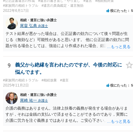
#公正証書遺言の作成
#遺言の書き直し・やり直し
#遺言
#相続税対策
#家族間の相続トラブル
#遺言の真偽鑑定・遺言無効
2022年6月17日
役にたった
5
相続・遺言に強い弁護士
尾畠 弘典
弁護士
テスト結果が悪かった場合は、公正証書の効力について後々問題が生
じる（無効など）可能性があると思います。 他に公正証書の効力に問
題が出る場合としては、強迫により作成された場合、錯誤（勘違い）
の場合などがあります。 遺言の対象となる財産の多寡などにもよりま
すが、弁護士に作成を依頼する場合は、１０～数十万円程度になるケ
ースが多いと思います。 報酬体系は、弁護士ごとに異なりますので一
9
義父から絶縁を言われたのですが、今後の対応に
律の基準はありません。
悩んでます。
#家族間の相続トラブル
#相続放棄
#遺言
2025年11月2日
役にたった
5
相続・遺言に強い弁護士
尾崎 祐一
弁護士
介護の義務はありません。法律上扶養の義務が発生する場合がありま
すが，それは金銭の支払いで済ませることができるのであり，実際に
介護に労力を注ぐ義務まではありません。ご安心下さい。