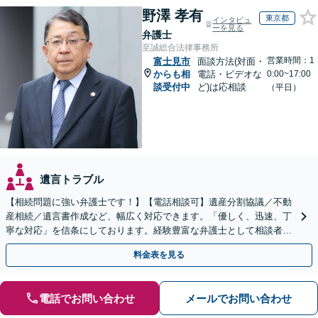
野澤 孝有
東京都
インタビュ
ーを見る
弁護士
至誠総合法律事務所
営業時間：1
富士見市
面談方法(対面・
からも相
電話・ビデオな
0:00~17:00
談受付中
ど)は応相談
（平日）
遺言トラブル
【相続問題に強い弁護士です！】【電話相談可】遺産分割協議／不動
産相続／遺言書作成など、幅広く対応できます。「優しく、迅速、丁
寧な対応」を信条にしております。経験豊富な弁護士として相談者様
のため全力を尽くします。お気軽にご相談ください。
料金表を見る
電話でお問い合わせ
メールでお問い合わせ