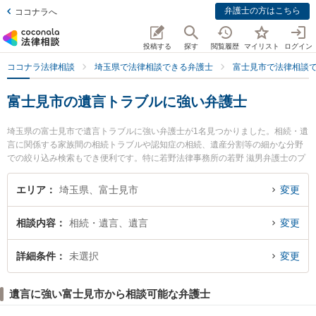
弁護士の方はこちら
ココナラへ
投稿する
探す
閲覧履歴
マイリスト
ログイン
ココナラ法律相談
埼玉県で法律相談できる弁護士
富士見市で法律相談
富士見市の遺言トラブルに強い弁護士
埼玉県の富士見市で遺言トラブルに強い弁護士が1名見つかりました。相続・遺
言に関係する家族間の相続トラブルや認知症の相続、遺産分割等の細かな分野
での絞り込み検索もでき便利です。特に若野法律事務所の若野 滋男弁護士のプ
ロフィール情報や弁護士費用、強みなどが注目されています。『富士見市で土
日や夜間に発生した遺言トラブルのトラブルを今すぐに弁護士に相談したい』
エリア
埼玉県、富士見市
変更
『遺言トラブルのトラブル解決の実績豊富な近くの弁護士を検索したい』『初
回相談無料で遺言トラブルを法律相談できる富士見市内の弁護士に相談予約し
相談内容
相続・遺言、遺言
変更
たい』などでお困りの相談者さんにおすすめです。
詳細条件
未選択
変更
遺言に強い富士見市から相談可能な弁護士