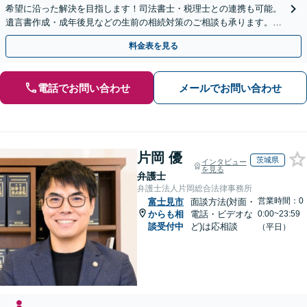
希望に沿った解決を目指します！司法書士・税理士との連携も可能。
遺言書作成・成年後見などの生前の相続対策のご相談も承ります。
【夜間／休日の相談可能】
料金表を見る
電話でお問い合わせ
メールでお問い合わせ
片岡 優
茨城県
インタビュー
を見る
弁護士
弁護士法人片岡総合法律事務所
営業時間：0
富士見市
面談方法(対面・
からも相
電話・ビデオな
0:00~23:59
談受付中
ど)は応相談
（平日）