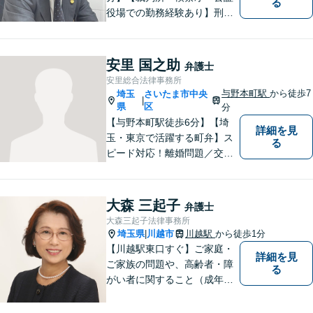
る
役場での勤務経験あり】刑事
事件・交通事故・離婚など、
お困りごとはなんでもご相談
ください。一人一人に真摯に
安里 国之助
弁護士
向き合い、納得のいく解決へ
安里総合法律事務所
と導いてまいります。【休
与野本町駅
から徒歩7
埼玉
さいたま市中央
|
日・夜間対応】
県
区
分
【与野本町駅徒歩6分】【埼
詳細を見
玉・東京で活躍する町弁】ス
る
ピード対応！離婚問題／交通
事故／借金・債務整理／相続
など、お困りごとがあればお
気軽にご相談ください！皆様
大森 三起子
弁護士
が平穏な日々を取り戻せるよ
大森三起子法律事務所
う、尽力してまいります。
埼玉県
川越市
川越駅
から徒歩1分
|
【土日祝・夜間対応◎】
【川越駅東口すぐ】ご家庭・
詳細を見
ご家族の問題や、高齢者・障
る
がい者に関すること（成年後
見制度、虐待など）、犯罪被
害者の支援などに取り組んで