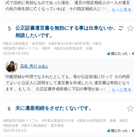
式で法的に有効なものであった場合、 遺言の指定相続人の一人が遺言
の効力発生前に亡くなっていれば、その指定相続人について遺言が記
載した部分の内容は無効ということになります。 したがって、まずは
遺言に基づいて、生存されている指定相続人は遺言通りに遺言者の財
産を相続することができます。 次に、既に亡くなっている指定相続人
5
公正証書遺言書を無効にする事は出来ないか、ご
宛に遺贈が記載されていた相続財産については、遺言者の意思が確認
相談したいです。
できないので、一般的な相続財産として、法に基づいて法定相続分を
#遺言の真偽鑑定・遺言無効
#成年後見(生前の財産管理)
#遺言
有する相続権者により遺産分割が行われることになります。 この際、
#家族間の相続トラブル
#調停
#遺留分侵害額請求・放棄
法定相続人となるのは、健在な指定相続人の二人、亡くなった指定相
2024年7月18日
役にたった
8
続人の子供さん方になります。
高島 秀行
弁護士
印鑑登録が代理でなされたとしても、母が公証役場に行って その内容
でよいと公証人に説明をして遺言書を作成したら 遺言書は有効となり
ます。 むしろ、 公正証書作成前後に下記の事情があったことが証明で
きれば判断能力がなく 無効だったと主張することが可能です。 翌年1
月に携帯が新しくなった母からの第一声は「ここにいたら殺される」
「面会に来てくれ」で、長男に聞くと「面会は出来ない。俺は携帯電
6
夫に遺産相続をさせたくないです。
話の使い方を教える為に会っている」「母の話は聞かなくて良い」と
電話が切れました。その後の電話でも「食事に毒が入っている」「体
#家族間の相続トラブル
#自筆証書遺言の作成
#遺留分侵害額請求・放棄
#遺言
にチップが埋められている」等、おかしかったです。 当時の診療記
#相続放棄
#遺言の真偽鑑定・遺言無効
2022年3月1日
役にたった
8
録、介護認定の資料、介護記録を取得して 弁護士に面談で相談された