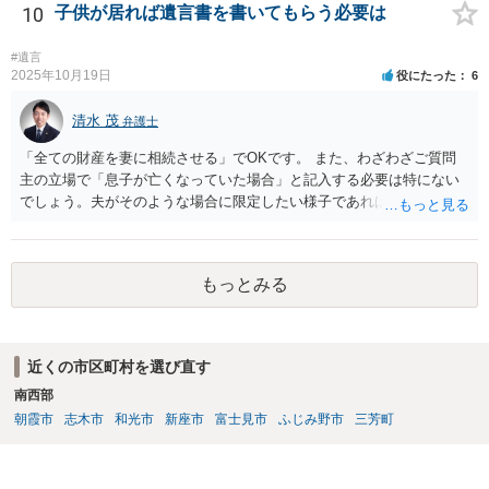
10
子供が居れば遺言書を書いてもらう必要は
#遺言
2025年10月19日
役にたった
6
清水 茂
弁護士
「全ての財産を妻に相続させる」でOKです。 また、わざわざご質問
主の立場で「息子が亡くなっていた場合」と記入する必要は特にない
でしょう。夫がそのような場合に限定したい様子であれば工夫するの
が良いでしょう。
もっとみる
近くの市区町村を選び直す
南西部
朝霞市
志木市
和光市
新座市
富士見市
ふじみ野市
三芳町