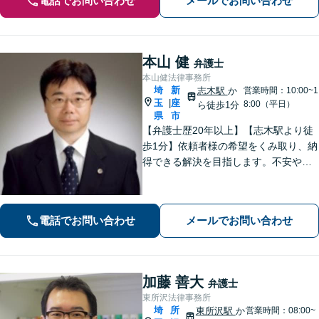
電話でお問い合わせ
メールでお問い合わせ
本山 健
弁護士
本山健法律事務所
埼
新
志木駅
か
営業時間：10:00~1
玉
座
|
8:00（平日）
ら徒歩1分
県
市
【弁護士歴20年以上】【志木駅より徒
歩1分】依頼者様の希望をくみ取り、納
得できる解決を目指します。不安や疑
問に寄り添いながら適切なご説明をい
たします。男女問題・債務整理・刑事
事件／何でも遠慮せずご相談ください
電話でお問い合わせ
メールでお問い合わせ
【初回面談無料（30分まで）】
加藤 善大
弁護士
東所沢法律事務所
埼
所
東所沢駅
か
営業時間：08:00~