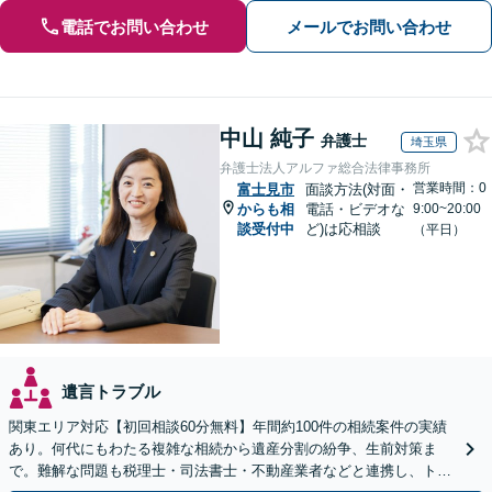
電話でお問い合わせ
メールでお問い合わせ
中山 純子
弁護士
埼玉県
弁護士法人アルファ総合法律事務所
営業時間：0
富士見市
面談方法(対面・
からも相
電話・ビデオな
9:00~20:00
談受付中
ど)は応相談
（平日）
遺言トラブル
関東エリア対応【初回相談60分無料】年間約100件の相続案件の実績
あり。何代にもわたる複雑な相続から遺産分割の紛争、生前対策ま
で。難解な問題も税理士・司法書士・不動産業者などと連携し、トー