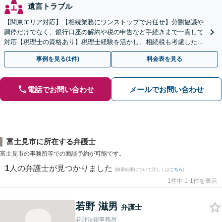
遺言トラブル
【関東エリア対応】【相続業務にワンストップでお任せ】分割協議や
調停だけでなく、銀行口座の解約や税の申告など手続きまで一貫して
対応【税理士の資格あり】税理士経験を活かし、相続税も考慮した相
続手続きもお任せください【初回相談無料】生前贈与も対応
事例を見る(1件)
料金表を見る
電話でお問い合わせ
メールでお問い合わせ
富士見市に所在する弁護士
富士見市の事務所等での面談予約が可能です。
1
人の弁護士が見つかりました
(検索結果について詳しくは
こちら
)
1件中 1-1件を表示
若野 滋男
弁護士
若野法律事務所