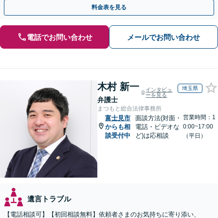
タルサポートで解決へ。まずはお気軽にご相談ください。
料金表を見る
電話でお問い合わせ
メールでお問い合わせ
木村 新一
埼玉県
インタビュ
ーを見る
弁護士
まつもと総合法律事務所
営業時間：1
富士見市
面談方法(対面・
からも相
電話・ビデオな
0:00~17:00
談受付中
ど)は応相談
（平日）
遺言トラブル
【電話相談可】【初回相談無料】依頼者さまのお気持ちに寄り添い、