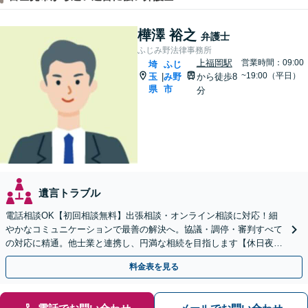
樺澤 裕之
弁護士
ふじみ野法律事務所
上福岡駅
営業時間：09:00
埼
ふじ
~19:00（平日）
玉
み野
から徒歩8
|
県
市
分
遺言トラブル
電話相談OK【初回相談無料】出張相談・オンライン相談に対応！細
やかなコミュニケーションで最善の解決へ。協議・調停・審判すべて
の対応に精通。他士業と連携し、円満な相続を目指します【休日夜間
対応】【上福岡駅8分】生前対策もお任せください
料金表を見る