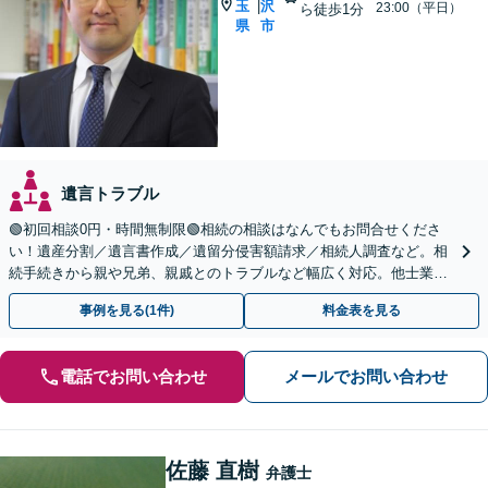
玉
沢
|
23:00（平日）
ら徒歩1分
県
市
遺言トラブル
🟢初回相談0円・時間無制限🟢相続の相談はなんでもお問合せくださ
い！遺産分割／遺言書作成／遺留分侵害額請求／相続人調査など。相
続手続きから親や兄弟、親戚とのトラブルなど幅広く対応。他士業と
も連携可能です【出張相談可】【東所沢駅30秒】
事例を見る(1件)
料金表を見る
電話でお問い合わせ
メールでお問い合わせ
佐藤 直樹
弁護士