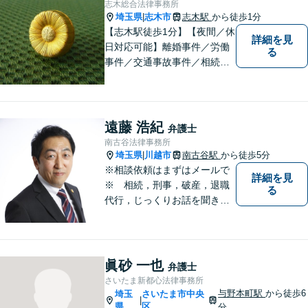
志木総合法律事務所
埼玉県
志木市
志木駅
から徒歩1分
|
【志木駅徒歩1分】【夜間／休
詳細を見
日対応可能】離婚事件／労働
る
事件／交通事故事件／相続事
件／土地建物明渡請求事件等
幅広く対応。クレプトマニア
弁護の顕著な実績。夜間の法
律相談・打ち合わせに力を入
遠藤 浩紀
弁護士
れています。【万全のコロナ
南古谷法律事務所
対策】お気軽にご相談くださ
埼玉県
川越市
南古谷駅
から徒歩5分
|
い。
※相談依頼はまずはメールで
詳細を見
※ 相続，刑事，破産，退職
る
代行，じっくりお話を聞き、
ひとつひとつのご相談に取り
組んでいきます。労働局やハ
ローワークでの勤務経験の中
で、様々な問題に直面してき
眞砂 一也
弁護士
ました。相談だけでもお気軽
さいたま新都心法律事務所
にお問合せください。
与野本町駅
から徒歩6
埼玉
さいたま市中央
|
県
区
分