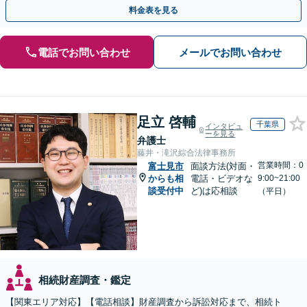
気軽にご相談ください！【初回来所相談30分無料】
料金表を見る
電話でお問い合わせ
メールでお問い合わせ
足立 啓輔
千葉県
インタビュ
ーを見る
弁護士
藤井・滝沢綜合法律事務所
営業時間：0
富士見市
面談方法(対面・
からも相
電話・ビデオな
9:00~21:00
談受付中
ど)は応相談
（平日）
相続財産調査・鑑定
【関東エリア対応】【電話相談】財産調査から訴訟対応まで、相続ト