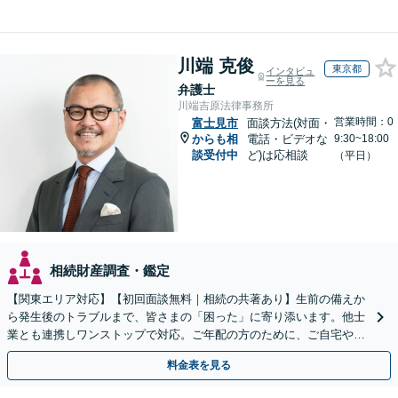
川端 克俊
東京都
インタビュ
ーを見る
弁護士
川端吉原法律事務所
営業時間：0
富士見市
面談方法(対面・
からも相
電話・ビデオな
9:30~18:00
談受付中
ど)は応相談
（平日）
相続財産調査・鑑定
【関東エリア対応】【初回面談無料｜相続の共著あり】生前の備えか
ら発生後のトラブルまで、皆さまの「困った」に寄り添います。他士
業とも連携しワンストップで対応。ご年配の方のために、ご自宅やご
近所への出張相談も実施【秘密厳守｜休日・夜間相談可】
料金表を見る