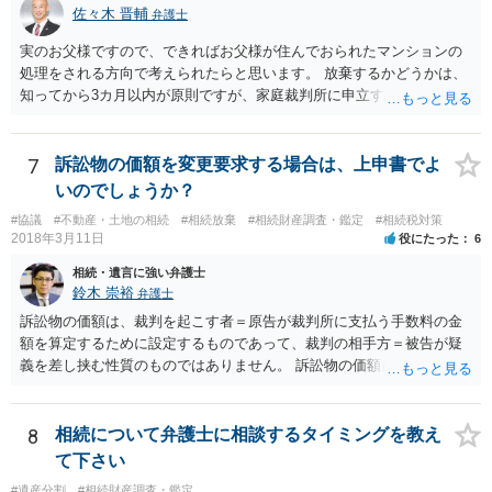
佐々木 晋輔
弁護士
実のお父様ですので、できればお父様が住んでおられたマンションの
処理をされる方向で考えられたらと思います。 放棄するかどうかは、
知ってから3カ月以内が原則ですが、家庭裁判所に申立すれば3カ月の
期間を伸長することができます。 その間に、財産の状況を調査して、
放棄するかどうか決めることができます。 銀行やサラ金が数年も放置
することはありませんので、数年後に借金が発見される可能性はほぼ
7
訴訟物の価額を変更要求する場合は、上申書でよ
ありません。 なお、私が扱った相続放棄を検討していた案件で、期間
いのでしょうか？
伸長して調査したところ、サラ金に対する過払金など相当な財産が見
#協議
#不動産・土地の相続
#相続放棄
#相続財産調査・鑑定
#相続税対策
つかったため相続したという事例がありました。
2018年3月11日
役にたった
6
相続・遺言に強い弁護士
鈴木 崇裕
弁護士
訴訟物の価額は、裁判を起こす者＝原告が裁判所に支払う手数料の金
額を算定するために設定するものであって、裁判の相手方＝被告が疑
義を差し挟む性質のものではありません。 訴訟物の価額自体が裁判の
目的（審理の対象）となることもありませんので、上申書や証拠を出
したとしても、変更されることはありません。
8
相続について弁護士に相談するタイミングを教え
て下さい
#遺産分割
#相続財産調査・鑑定