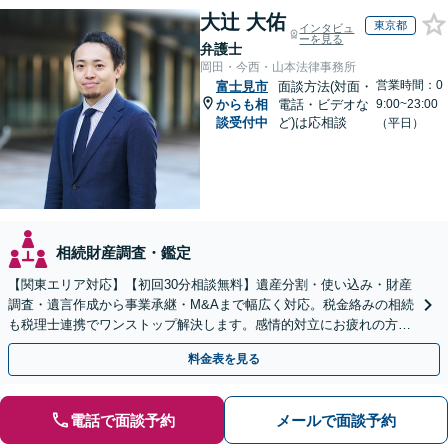
大辻 大佑
東京都
インタビュ
ーを見る
弁護士
岡田・今西・山本法律事務所
営業時間：0
富士見市
面談方法(対面・
からも相
電話・ビデオな
9:00~23:00
談受付中
ど)は応相談
（平日）
相続財産調査・鑑定
【関東エリア対応】【初回30分相談無料】遺産分割・使い込み・財産
調査・遺言作成から事業承継・M&Aまで幅広く対応。税金絡みの相続
も税理士連携でワンストップ解決します。感情的対立にお疲れの方や
紛争予防をご検討の方も、お気軽にご相談ください。
料金表を見る
電話で面談予約
メールで面談予約