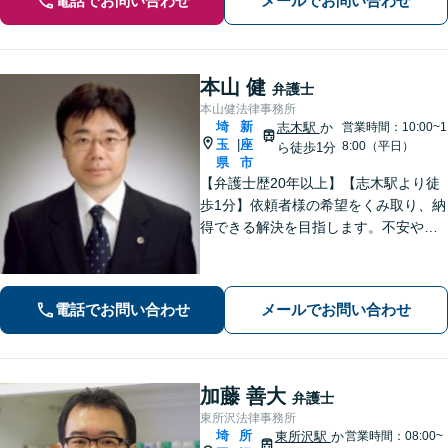
電話でお問い合わせ
メールでお問い合わせ
本山 健
弁護士
本山健法律事務所
埼
新
志木駅
か
営業時間：10:00~1
玉
座
|
8:00（平日）
ら徒歩1分
県
市
【弁護士歴20年以上】【志木駅より徒
歩1分】依頼者様の希望をくみ取り、納
得できる解決を目指します。不安や疑
問に寄り添いながら適切なご説明をい
たします。男女問題・債務整理・刑事
事件／何でも遠慮せずご相談ください
電話でお問い合わせ
メールでお問い合わせ
【初回面談無料（30分まで）】
加藤 善大
弁護士
東所沢法律事務所
埼
所
東所沢駅
か
営業時間：08:00~