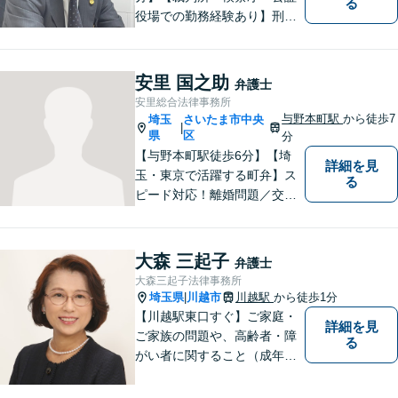
る
役場での勤務経験あり】刑事
事件・交通事故・離婚など、
お困りごとはなんでもご相談
ください。一人一人に真摯に
安里 国之助
弁護士
向き合い、納得のいく解決へ
安里総合法律事務所
と導いてまいります。【休
与野本町駅
から徒歩7
埼玉
さいたま市中央
|
日・夜間対応】
県
区
分
【与野本町駅徒歩6分】【埼
詳細を見
玉・東京で活躍する町弁】ス
る
ピード対応！離婚問題／交通
事故／借金・債務整理／相続
など、お困りごとがあればお
気軽にご相談ください！皆様
大森 三起子
弁護士
が平穏な日々を取り戻せるよ
大森三起子法律事務所
う、尽力してまいります。
埼玉県
川越市
川越駅
から徒歩1分
|
【土日祝・夜間対応◎】
【川越駅東口すぐ】ご家庭・
詳細を見
ご家族の問題や、高齢者・障
る
がい者に関すること（成年後
見制度、虐待など）、犯罪被
害者の支援などに取り組んで