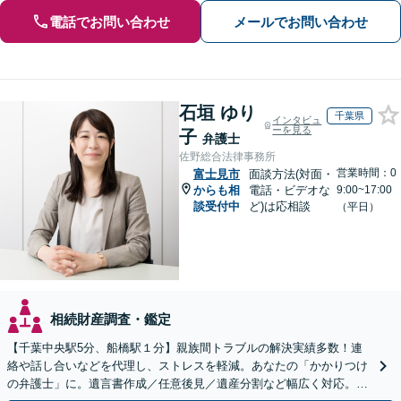
電話でお問い合わせ
メールでお問い合わせ
石垣 ゆり
千葉県
インタビュ
ーを見る
子
弁護士
佐野総合法律事務所
営業時間：0
富士見市
面談方法(対面・
からも相
電話・ビデオな
9:00~17:00
談受付中
ど)は応相談
（平日）
相続財産調査・鑑定
【千葉中央駅5分、船橋駅１分】親族間トラブルの解決実績多数！連
絡や話し合いなどを代理し、ストレスを軽減。あなたの「かかりつけ
の弁護士」に。遺言書作成／任意後見／遺産分割など幅広く対応。お