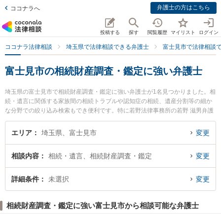
弁護士の方はこちら
ココナラへ
投稿する
探す
閲覧履歴
マイリスト
ログイン
ココナラ法律相談
埼玉県で法律相談できる弁護士
富士見市で法律相談
富士見市の相続財産調査・鑑定に強い弁護士
埼玉県の富士見市で相続財産調査・鑑定に強い弁護士が1名見つかりました。相
続・遺言に関係する家族間の相続トラブルや認知症の相続、遺産分割等の細か
な分野での絞り込み検索もでき便利です。特に若野法律事務所の若野 滋男弁護
士のプロフィール情報や弁護士費用、強みなどが注目されています。『富士見
市で土日や夜間に発生した相続財産調査・鑑定のトラブルを今すぐに弁護士に
エリア
埼玉県、富士見市
変更
相談したい』『相続財産調査・鑑定のトラブル解決の実績豊富な近くの弁護士
を検索したい』『初回相談無料で相続財産調査・鑑定を法律相談できる富士見
相談内容
相続・遺言、相続財産調査・鑑定
変更
市内の弁護士に相談予約したい』などでお困りの相談者さんにおすすめです。
詳細条件
未選択
変更
相続財産調査・鑑定に強い富士見市から相談可能な弁護士