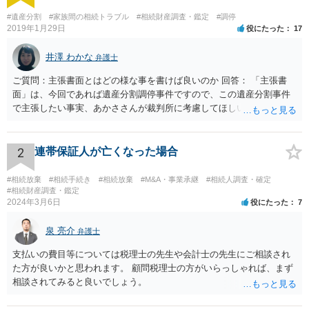
#遺産分割
#家族間の相続トラブル
#相続財産調査・鑑定
#調停
2019年1月29日
役にたった
17
井澤 わかな
弁護士
ご質問：主張書面とはどの様な事を書けば良いのか 回答： 「主張書
面」は、今回であれば遺産分割調停事件ですので、この遺産分割事件
で主張したい事実、あかささんが裁判所に考慮してほしいと思う、亡
くなった方・あかささん・お姉さん間の事情などを記入することにな
ります。 もし、主張したい事実や考慮してほしい事情に関連して
資料を持っているようであれば、主張書面とは別で提出できます。も
2
連帯保証人が亡くなった場合
し、お姉さんに見られたくないような資料がある場合、「非開示の希
望に関する申出書」と共に提出することも考えられます。 ご質問：書
#相続放棄
#相続手続き
#相続放棄
#M&A・事業承継
#相続人調査・確定
いた方が良い事と書かない方が良い事 回答： お姉さんが申立書の「申
#相続財産調査・鑑定
2024年3月6日
役にたった
7
立ての趣旨」のところに書いている遺産の分け方に対して意見があれ
ば、まずそれを書くとよいです。 次に「申立ての理由」のところに、
泉 亮介
なぜ調停を申し立てたのか(例えば、あかささんと話合いが出来ない／
弁護士
決裂した、など)や亡くなった方・あかささん・お姉さん間の事情やい
支払いの費目等については税理士の先生や会計士の先生にご相談され
きさつなどが書かれていると思うので、あかささんから見てそれは違
た方が良いかと思われます。 顧問税理士の方がいらっしゃれば、まず
うと感じるところは、どのように違うのか、など書くとよいです。 そ
相談されてみると良いでしょう。
の他、お姉さんの申立書には書かれていないけど、どのように遺産を
分けるかを決めるについてあかささんが重要だと考える事情があれば