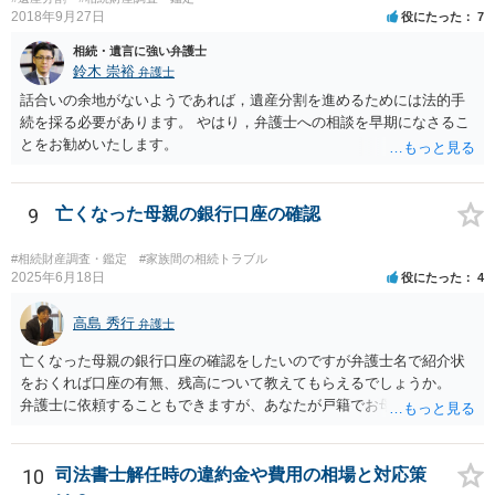
2018年9月27日
役にたった
7
相続・遺言に強い弁護士
鈴木 崇裕
弁護士
話合いの余地がないようであれば，遺産分割を進めるためには法的手
続を採る必要があります。 やはり，弁護士への相談を早期になさるこ
とをお勧めいたします。
9
亡くなった母親の銀行口座の確認
#相続財産調査・鑑定
#家族間の相続トラブル
2025年6月18日
役にたった
4
高島 秀行
弁護士
亡くなった母親の銀行口座の確認をしたいのですが弁護士名で紹介状
をおくれば口座の有無、残高について教えてもらえるでしょうか。
弁護士に依頼することもできますが、あなたが戸籍でお母さんの相続
人であり、相続人本人であることなどを証明すれば、口座の有無や残
高は教えてくれると思います。 自分ではよくわからないということ
であれば、弁護士に相談し依頼されたら良いと思います。
10
司法書士解任時の違約金や費用の相場と対応策