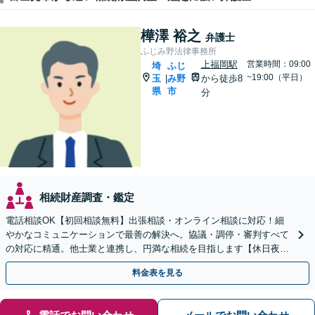
樺澤 裕之
弁護士
ふじみ野法律事務所
上福岡駅
営業時間：09:00
埼
ふじ
~19:00（平日）
玉
み野
から徒歩8
|
県
市
分
相続財産調査・鑑定
電話相談OK【初回相談無料】出張相談・オンライン相談に対応！細
やかなコミュニケーションで最善の解決へ。協議・調停・審判すべて
の対応に精通。他士業と連携し、円満な相続を目指します【休日夜間
対応】【上福岡駅8分】生前対策もお任せください
料金表を見る