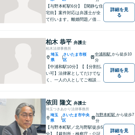
【与野本町駅6分】【閑静な住
詳細を見
宅街】案件対応は弁護士が全
る
て行います。離婚問題／借
金・債務整理／交通事故など
幅広く対応しております。迅
速かつ丁寧な対応を心がけて
柏木 恭平
弁護士
おりますので、お気軽にご相
柏木法律事務所
談ください。【弁護士歴10年
中浦和駅
から徒歩10
埼玉
さいたま市桜
|
以上】【初回相談30分無料】
県
区
分
【中浦和駅10分】【【分割払
詳細を見
い可】法律家としてだけでな
る
く、一人の人としてご相談者
様に向き合い、解決策を提案
することを心がけています。
ご依頼いただいた際には、解
依田 隆文
弁護士
決まで責任を持ってサポート
埼玉つきあかり法律事務所
させていただきます。 ぜひご
与野本町駅
から徒歩7
埼玉
さいたま市中央
|
相談ください。
県
区
分
【与野本町駅／北与野駅徒歩5
詳細を見
分】【裁判所・検察庁・公証