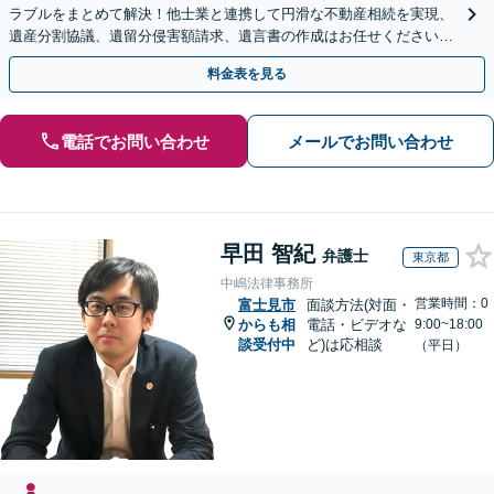
ラブルをまとめて解決！他士業と連携して円滑な不動産相続を実現、
遺産分割協議、遺留分侵害額請求、遺言書の作成はお任せください。
明確な料金体系【オンライン面談可能】
料金表を見る
電話でお問い合わせ
メールでお問い合わせ
早田 智紀
弁護士
東京都
中嶋法律事務所
営業時間：0
富士見市
面談方法(対面・
からも相
電話・ビデオな
9:00~18:00
談受付中
ど)は応相談
（平日）