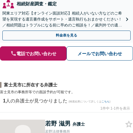
相続財産調査・鑑定
関東エリア対応【オンライン面談対応】相続人がいない方などのご希
望を実現する遺言書作成をサポート・遺言執行もおまかせください！
／相続問題はトラブルになる前に早めのご相談を！／裁判外での遺産
分割協議の経験多数【完全個室】
料金表を見る
電話でお問い合わせ
メールでお問い合わせ
富士見市に所在する弁護士
富士見市の事務所等での面談予約が可能です。
1
人の弁護士が見つかりました
(検索結果について詳しくは
こちら
)
1件中 1-1件を表示
若野 滋男
弁護士
若野法律事務所