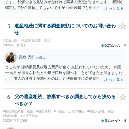
ので、それが一応の目安となるでしょう。
ます。 和解できる見込みがなければ高裁で決定がなされます。 審判が
確定してから依頼してもよいですが 今の段階でも相手方の連絡が迷惑
であれば 弁護士に依頼してもよいと思います。
5
遺産相続に関する調査依頼についてのお問い合わ
せ
#遺産分割
#相続財産調査・鑑定
2024年5月2日
役にたった
6
高島 秀行
弁護士
ところが 滞納家賃及び退去費用が全く 支払われていないため、 弁護
士 先生が退去された方の銀行口座を調べることができたと聞きました
。 友人の弁護士が調べたのは、判決取得後に滞納賃料回収のため
に、預金の有無及び残高の開示を求めたもので 判決を取るために、
預金の入出金履歴を調べたわけではありません。 残念ながら、事案
や目的も異なりますし、開示の内容も異なります。
6
父の遺産相続、放棄すべきか調査してから決める
べきか？
#相続財産調査・鑑定
#遺産分割
#不動産・土地の相続
#相続人調査・確定
#相続放棄
#相続手続き
2025年7月15日
役にたった
5