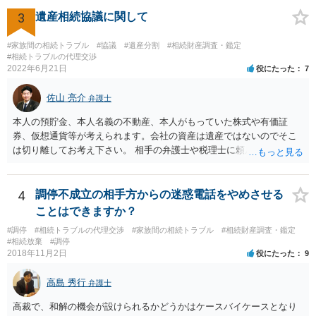
(例えば、○○のときにお姉さんは亡くなった方からお金を援助してもら
3
遺産相続協議に関して
った等)、それも書くとよいです。 書かない方が良いと思うことは、遺
産分割に関係ない(と思われる)いきさつを沢山盛り込むことだと考えま
#家族間の相続トラブル
#協議
#遺産分割
#相続財産調査・鑑定
す(あくまで遺産分割に関係することに留める方が、裁判所や調停委員
#相続トラブルの代理交渉
の方に事情を理解してもらいやすいと思います)。
2022年6月21日
役にたった
7
佐山 亮介
弁護士
本人の預貯金、本人名義の不動産、本人がもっていた株式や有価証
券、仮想通貨等が考えられます。会社の資産は遺産ではないのでそこ
は切り離してお考え下さい。 相手の弁護士や税理士に頼んでも守秘義
務を理由に断られる可能性が高いです。 資料は調停を起こしてから任
意に開示を求め、応じなければ「調査嘱託」という手続きを使って銀
行等に照会をかけることになるでしょう。 不動産は、相続登記が済ん
4
調停不成立の相手方からの迷惑電話をやめさせる
でいなければ市役所ないし区役所に、お子様と義父様のつながりがわ
ことはできますか？
かる戸籍一式を揃えてもちこみ、「名寄せ」という手続きをすると、
#調停
#相続トラブルの代理交渉
#家族間の相続トラブル
#相続財産調査・鑑定
分かると思います。遺産分割協議書の偽造等により既に相続登記され
#相続放棄
#調停
てしまっている場合は、住所などに当たりをつけて登記名義を調べて
2018年11月2日
役にたった
9
探すことになるでしょう。 代理人弁護士を立てられるのはおすすめで
すが、現代では、各々が自由に価格設定をしていますので、特に相場
高島 秀行
弁護士
はお示しできません。ただし、かつて日本弁護士連合会が設けていた
報酬基準を踏まえて価格設定している弁護士は一定数いると思います
高裁で、和解の機会が設けられるかどうかはケースバイケースとなり