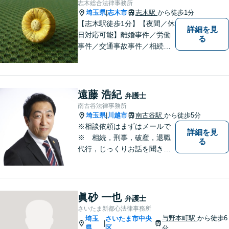
志木総合法律事務所
埼玉県
志木市
志木駅
から徒歩1分
|
【志木駅徒歩1分】【夜間／休
詳細を見
日対応可能】離婚事件／労働
る
事件／交通事故事件／相続事
件／土地建物明渡請求事件等
幅広く対応。クレプトマニア
弁護の顕著な実績。夜間の法
律相談・打ち合わせに力を入
遠藤 浩紀
弁護士
れています。【万全のコロナ
南古谷法律事務所
対策】お気軽にご相談くださ
埼玉県
川越市
南古谷駅
から徒歩5分
|
い。
※相談依頼はまずはメールで
詳細を見
※ 相続，刑事，破産，退職
る
代行，じっくりお話を聞き、
ひとつひとつのご相談に取り
組んでいきます。労働局やハ
ローワークでの勤務経験の中
で、様々な問題に直面してき
眞砂 一也
弁護士
ました。相談だけでもお気軽
さいたま新都心法律事務所
にお問合せください。
与野本町駅
から徒歩6
埼玉
さいたま市中央
|
県
区
分