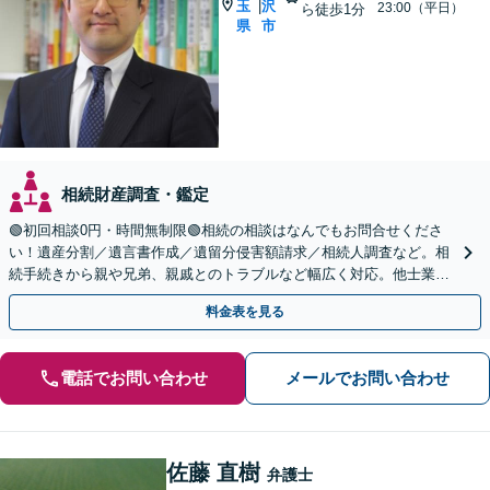
玉
沢
|
23:00（平日）
ら徒歩1分
県
市
相続財産調査・鑑定
🟢初回相談0円・時間無制限🟢相続の相談はなんでもお問合せくださ
い！遺産分割／遺言書作成／遺留分侵害額請求／相続人調査など。相
続手続きから親や兄弟、親戚とのトラブルなど幅広く対応。他士業と
も連携可能です【出張相談可】【東所沢駅30秒】
料金表を見る
電話でお問い合わせ
メールでお問い合わせ
佐藤 直樹
弁護士