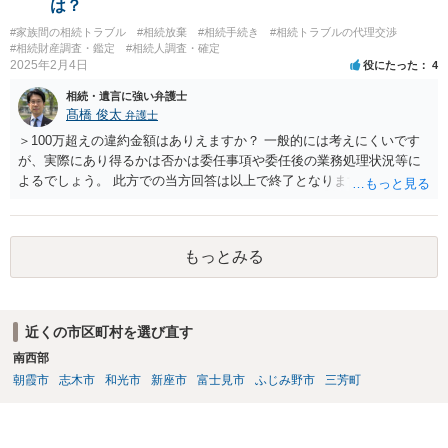
は？
#家族間の相続トラブル
#相続放棄
#相続手続き
#相続トラブルの代理交渉
#相続財産調査・鑑定
#相続人調査・確定
2025年2月4日
役にたった
4
相続・遺言に強い弁護士
髙橋 俊太
弁護士
＞100万超えの違約金額はありえますか？ 一般的には考えにくいです
が、実際にあり得るかは否かは委任事項や委任後の業務処理状況等に
よるでしょう。 此方での当方回答は以上で終了となりますが、参考に
なりましたら幸いです。
もっとみる
近くの市区町村を選び直す
南西部
朝霞市
志木市
和光市
新座市
富士見市
ふじみ野市
三芳町