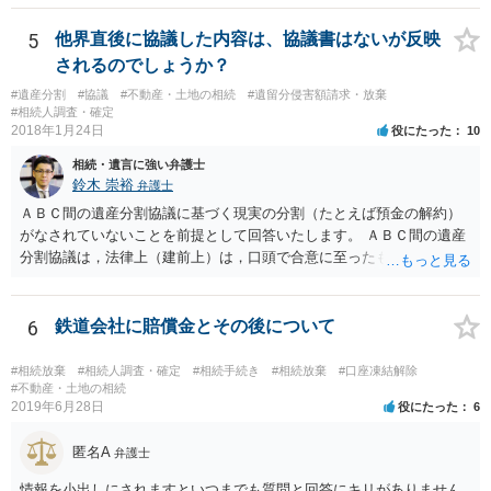
放棄するかどうか決めることができます。 銀行やサラ金が数年も放置
することはありませんので、数年後に借金が発見される可能性はほぼ
5
他界直後に協議した内容は、協議書はないが反映
ありません。 なお、私が扱った相続放棄を検討していた案件で、期間
されるのでしょうか？
伸長して調査したところ、サラ金に対する過払金など相当な財産が見
#遺産分割
#協議
#不動産・土地の相続
#遺留分侵害額請求・放棄
つかったため相続したという事例がありました。
#相続人調査・確定
2018年1月24日
役にたった
10
相続・遺言に強い弁護士
鈴木 崇裕
弁護士
ＡＢＣ間の遺産分割協議に基づく現実の分割（たとえば預金の解約）
がなされていないことを前提として回答いたします。 ＡＢＣ間の遺産
分割協議は，法律上（建前上）は，口頭で合意に至ったものであって
も有効です。 しかし，口頭で合意したことを立証する方法がありませ
ん。 また，不動産の名義を移転するためには，遺産分割協議書への署
名捺印を得る必要があります。 したがって，残念ながら，「ＡＢＣ間
6
鉄道会社に賠償金とその後について
の遺産分割協議が有効に成立している」という前提に基づく主張は困
難と思われます。 「ＡＢＣ間の遺産分割協議は未了のまま，ＡとＢが
#相続放棄
#相続人調査・確定
#相続手続き
#相続放棄
#口座凍結解除
死亡し，二次相続が発生した」という前提に基づいて協議を進める必
#不動産・土地の相続
2019年6月28日
役にたった
6
要があります。 もちろん，Ｃの立場としては，ＡＢＣ間の遺産分割協
議の内容を前提とした主張をすることが最も有利ですが，ＡＢの相続
匿名A
人は応じない姿勢を示していることから，実現は困難だと思います。
弁護士
主張としては維持しつつも，現実的な解決方法（遺産分割協議の落と
情報を小出しにされますといつまでも質問と回答にキリがありません