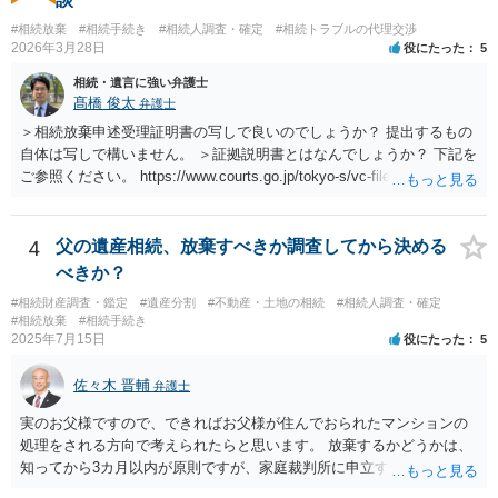
#相続放棄
#相続手続き
#相続人調査・確定
#相続トラブルの代理交渉
2026年3月28日
役にたった
5
相続・遺言に強い弁護士
髙橋 俊太
弁護士
＞相続放棄申述受理証明書の写しで良いのでしょうか？ 提出するもの
自体は写しで構いません。 ＞証拠説明書とはなんでしょうか？ 下記を
ご参照ください。 https://www.courts.go.jp/tokyo-s/vc-files/tokyo-s/file/
14-1kisairei.pdf
4
父の遺産相続、放棄すべきか調査してから決める
べきか？
#相続財産調査・鑑定
#遺産分割
#不動産・土地の相続
#相続人調査・確定
#相続放棄
#相続手続き
2025年7月15日
役にたった
5
佐々木 晋輔
弁護士
実のお父様ですので、できればお父様が住んでおられたマンションの
処理をされる方向で考えられたらと思います。 放棄するかどうかは、
知ってから3カ月以内が原則ですが、家庭裁判所に申立すれば3カ月の
期間を伸長することができます。 その間に、財産の状況を調査して、