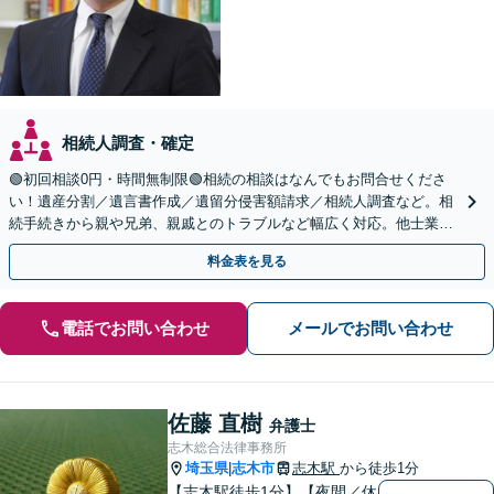
相続人調査・確定
🟢初回相談0円・時間無制限🟢相続の相談はなんでもお問合せくださ
い！遺産分割／遺言書作成／遺留分侵害額請求／相続人調査など。相
続手続きから親や兄弟、親戚とのトラブルなど幅広く対応。他士業と
も連携可能です【出張相談可】【東所沢駅30秒】
料金表を見る
電話でお問い合わせ
メールでお問い合わせ
佐藤 直樹
弁護士
志木総合法律事務所
埼玉県
志木市
志木駅
から徒歩1分
|
【志木駅徒歩1分】【夜間／休