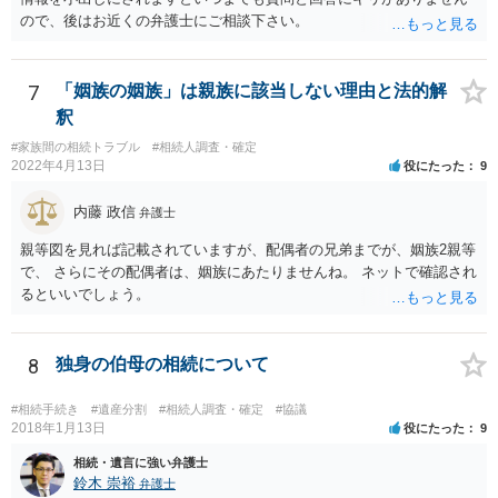
しどころ）としては，譲歩することを甘受しなければならないかもし
ので、後はお近くの弁護士にご相談下さい。
れません。
7
「姻族の姻族」は親族に該当しない理由と法的解
釈
#家族間の相続トラブル
#相続人調査・確定
2022年4月13日
役にたった
9
内藤 政信
弁護士
親等図を見れば記載されていますが、配偶者の兄弟までが、姻族2親等
で、 さらにその配偶者は、姻族にあたりませんね。 ネットで確認され
るといいでしょう。
8
独身の伯母の相続について
#相続手続き
#遺産分割
#相続人調査・確定
#協議
2018年1月13日
役にたった
9
相続・遺言に強い弁護士
鈴木 崇裕
弁護士