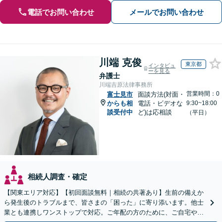
電話でお問い合わせ
メールでお問い合わせ
川端 克俊
東京都
インタビュ
ーを見る
弁護士
川端吉原法律事務所
営業時間：0
富士見市
面談方法(対面・
からも相
電話・ビデオな
9:30~18:00
談受付中
ど)は応相談
（平日）
相続人調査・確定
【関東エリア対応】【初回面談無料｜相続の共著あり】生前の備えか
ら発生後のトラブルまで、皆さまの「困った」に寄り添います。他士
業とも連携しワンストップで対応。ご年配の方のために、ご自宅やご