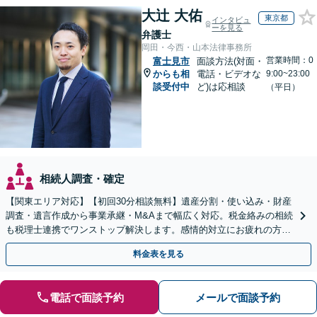
大辻 大佑
東京都
インタビュ
ーを見る
弁護士
岡田・今西・山本法律事務所
営業時間：0
富士見市
面談方法(対面・
からも相
電話・ビデオな
9:00~23:00
談受付中
ど)は応相談
（平日）
相続人調査・確定
【関東エリア対応】【初回30分相談無料】遺産分割・使い込み・財産
調査・遺言作成から事業承継・M&Aまで幅広く対応。税金絡みの相続
も税理士連携でワンストップ解決します。感情的対立にお疲れの方や
紛争予防をご検討の方も、お気軽にご相談ください。
料金表を見る
電話で面談予約
メールで面談予約