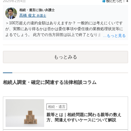
2025年2月4日
役にたった
4
それができない場合は②遺留分侵害額請求で争うほかありません。 質
相続・遺言に強い弁護士
問4 相続トラブルの代理交渉は可能でしょうか。 →一般論としては可
髙橋 俊太
弁護士
能ですが、お伺いする内容ですとお祖父様が亡くなられた後に動くこ
とになるでしょう。
＞100万超えの違約金額はありえますか？ 一般的には考えにくいです
が、実際にあり得るかは否かは委任事項や委任後の業務処理状況等に
よるでしょう。 此方での当方回答は以上で終了となりますが、参考に
なりましたら幸いです。
もっとみる
相続人調査・確定に関連する法律相談コラム
相続・遺言
親等とは｜相続問題に関わる親等の数え
方、間違えやすいケースについて解説