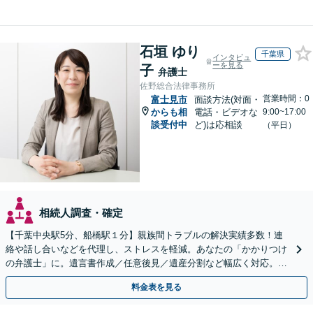
石垣 ゆり
千葉県
インタビュ
ーを見る
子
弁護士
佐野総合法律事務所
営業時間：0
富士見市
面談方法(対面・
からも相
電話・ビデオな
9:00~17:00
談受付中
ど)は応相談
（平日）
相続人調査・確定
【千葉中央駅5分、船橋駅１分】親族間トラブルの解決実績多数！連
絡や話し合いなどを代理し、ストレスを軽減。あなたの「かかりつけ
の弁護士」に。遺言書作成／任意後見／遺産分割など幅広く対応。お
気軽にご相談ください！【初回来所相談30分無料】
料金表を見る