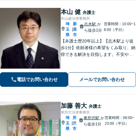
本山 健
弁護士
本山健法律事務所
埼
新
志木駅
か
営業時間：10:00~1
玉
座
|
8:00（平日）
ら徒歩1分
県
市
【弁護士歴20年以上】【志木駅より徒
歩1分】依頼者様の希望をくみ取り、納
得できる解決を目指します。不安や疑
問に寄り添いながら適切なご説明をい
たします。男女問題・債務整理・刑事
事件／何でも遠慮せずご相談ください
電話でお問い合わせ
メールでお問い合わせ
【初回面談無料（30分まで）】
加藤 善大
弁護士
東所沢法律事務所
埼
所
東所沢駅
か
営業時間：08:00~
玉
沢
|
23:00（平日）
ら徒歩1分
県
市