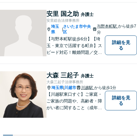
お困りごとはなんでもご相談
ください。一人一人に真摯に
安里 国之助
弁護士
向き合い、納得のいく解決へ
安里総合法律事務所
と導いてまいります。【休
与野本町駅
から徒歩7
埼玉
さいたま市中央
|
日・夜間対応】
県
区
分
【与野本町駅徒歩6分】【埼
詳細を見
玉・東京で活躍する町弁】ス
る
ピード対応！離婚問題／交通
事故／借金・債務整理／相続
など、お困りごとがあればお
気軽にご相談ください！皆様
大森 三起子
弁護士
が平穏な日々を取り戻せるよ
大森三起子法律事務所
う、尽力してまいります。
埼玉県
川越市
川越駅
から徒歩1分
|
【土日祝・夜間対応◎】
【川越駅東口すぐ】ご家庭・
詳細を見
ご家族の問題や、高齢者・障
る
がい者に関すること（成年後
見制度、虐待など）、犯罪被
害者の支援などに取り組んで
います。お気軽にご相談下さ
い。