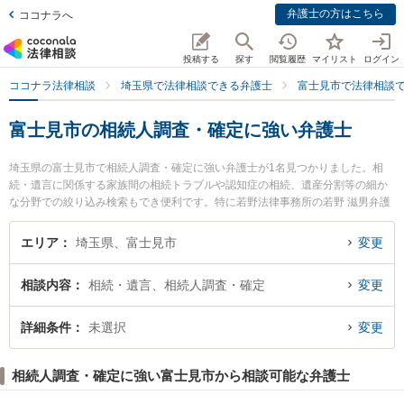
弁護士の方はこちら
ココナラへ
投稿する
探す
閲覧履歴
マイリスト
ログイン
ココナラ法律相談
埼玉県で法律相談できる弁護士
富士見市で法律相談
富士見市の相続人調査・確定に強い弁護士
埼玉県の富士見市で相続人調査・確定に強い弁護士が1名見つかりました。相
続・遺言に関係する家族間の相続トラブルや認知症の相続、遺産分割等の細か
な分野での絞り込み検索もでき便利です。特に若野法律事務所の若野 滋男弁護
士のプロフィール情報や弁護士費用、強みなどが注目されています。『富士見
市で土日や夜間に発生した相続人調査・確定のトラブルを今すぐに弁護士に相
エリア
埼玉県、富士見市
変更
談したい』『相続人調査・確定のトラブル解決の実績豊富な近くの弁護士を検
索したい』『初回相談無料で相続人調査・確定を法律相談できる富士見市内の
相談内容
相続・遺言、相続人調査・確定
変更
弁護士に相談予約したい』などでお困りの相談者さんにおすすめです。
詳細条件
未選択
変更
相続人調査・確定に強い富士見市から相談可能な弁護士