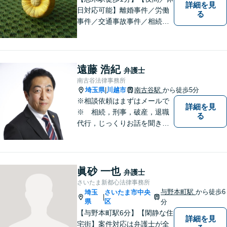
詳細を見
日対応可能】離婚事件／労働
る
事件／交通事故事件／相続事
件／土地建物明渡請求事件等
幅広く対応。クレプトマニア
弁護の顕著な実績。夜間の法
律相談・打ち合わせに力を入
遠藤 浩紀
弁護士
れています。【万全のコロナ
南古谷法律事務所
対策】お気軽にご相談くださ
埼玉県
川越市
南古谷駅
から徒歩5分
|
い。
※相談依頼はまずはメールで
詳細を見
※ 相続，刑事，破産，退職
る
代行，じっくりお話を聞き、
ひとつひとつのご相談に取り
組んでいきます。労働局やハ
ローワークでの勤務経験の中
で、様々な問題に直面してき
眞砂 一也
弁護士
ました。相談だけでもお気軽
さいたま新都心法律事務所
にお問合せください。
与野本町駅
から徒歩6
埼玉
さいたま市中央
|
県
区
分
【与野本町駅6分】【閑静な住
詳細を見
宅街】案件対応は弁護士が全