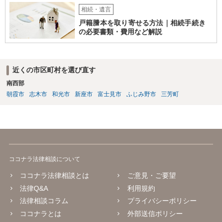
相続・遺言
戸籍謄本を取り寄せる方法｜相続手続き
の必要書類・費用など解説
近くの市区町村を選び直す
南西部
朝霞市
志木市
和光市
新座市
富士見市
ふじみ野市
三芳町
ココナラ法律相談について
ココナラ法律相談とは
ご意見・ご要望
法律Q&A
利用規約
法律相談コラム
プライバシーポリシー
ココナラとは
外部送信ポリシー