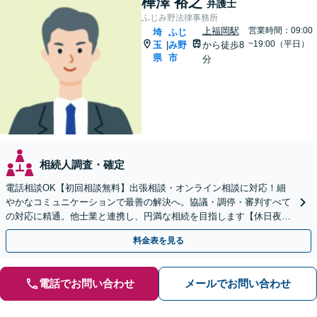
樺澤 裕之
弁護士
ふじみ野法律事務所
上福岡駅
営業時間：09:00
埼
ふじ
~19:00（平日）
玉
み野
から徒歩8
|
県
市
分
相続人調査・確定
電話相談OK【初回相談無料】出張相談・オンライン相談に対応！細
やかなコミュニケーションで最善の解決へ。協議・調停・審判すべて
の対応に精通。他士業と連携し、円満な相続を目指します【休日夜間
対応】【上福岡駅8分】生前対策もお任せください
料金表を見る
電話でお問い合わせ
メールでお問い合わせ