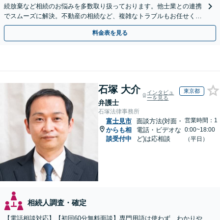
続放棄など相続のお悩みを多数取り扱っております。他士業との連携
でスムーズに解決。不動産の相続など、複雑なトラブルもお任せくだ
さい。【初回面談相談30分無料】
料金表を見る
石塚 大介
東京都
インタビュ
ーを見る
弁護士
石塚法律事務所
営業時間：1
富士見市
面談方法(対面・
からも相
電話・ビデオな
0:00~18:00
談受付中
ど)は応相談
（平日）
相続人調査・確定
【電話相談対応】【初回60分無料面談】専門用語は使わず、わかりや