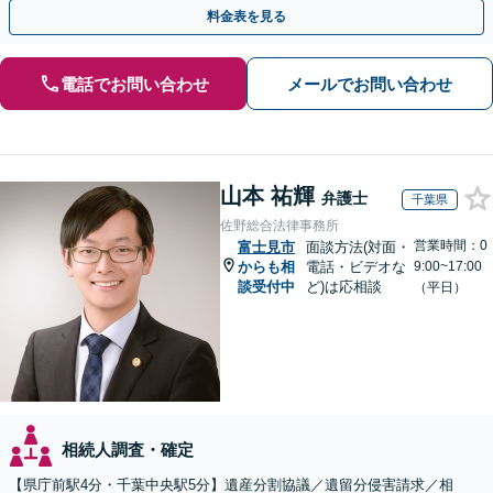
近所への出張相談も実施【秘密厳守｜休日・夜間相談可】
料金表を見る
電話でお問い合わせ
メールでお問い合わせ
山本 祐輝
弁護士
千葉県
佐野総合法律事務所
営業時間：0
富士見市
面談方法(対面・
からも相
電話・ビデオな
9:00~17:00
談受付中
ど)は応相談
（平日）
相続人調査・確定
【県庁前駅4分・千葉中央駅5分】遺産分割協議／遺留分侵害請求／相