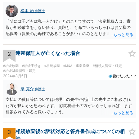
松本 治
弁護士
「父には子どもは私一人だけ」とのことですので、法定相続人は、貴
殿が相続放棄をしない限り、貴殿と、存命でいらっしゃればお父様の
配偶者（貴殿のお母様であることが多い）のみとなります。遺言がな
い限り、「次男」（お父様の弟）らの相続権は発生しません。
2
連帯保証人が亡くなった場合
#相続放棄
#相続手続き
#相続放棄
#M&A・事業承継
#相続人調査・確定
#相続財産調査・鑑定
2024年3月6日
役にたった
7
泉 亮介
弁護士
支払いの費目等については税理士の先生や会計士の先生にご相談され
た方が良いかと思われます。 顧問税理士の方がいらっしゃれば、まず
相談されてみると良いでしょう。
3
相続放棄後の訴状対応と答弁書作成についての相
談