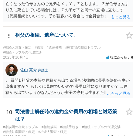
亡くなった伯母さんのご兄弟をＸ，Ｙ，Ｚとします。 Ｚが伯母さんよ
り先に死亡している場合には，Ｚの子がＺと同一の立場に立ちます
（代襲相続といいます。子が複数いる場合には全員合わせてＺと同一
の取り分です。）。 Ｘ，Ｙ，Ｚ（またＺの子）はそれぞれ３分の１ず
つの相続分を有していますので， そのことを前提として，遺産分割協
議をすることになります（必ずしも３分の１ずつにしなくても，合意
9
祖父の相続、遺産について。
ができれば構いません。）。 今後の対応としては， ①伯母さんの相続
財産（遺産）の全容を整理する（預貯金，有価証券，不動産等の有無
#相続人調査・確定
#遺言
#遺産分割
#家族間の相続トラブル
を調べることになります。） ②相続財産に照らし，相続税の申告の準
#相続トラブルの代理交渉
2025年10月7日
役にたった
6
備をする（税理士の先生にご相談ください。） ③遺産分割協議をする
（ご本人同士で行っても構いませんし，弁護士に相談することもよろ
佐山 亮介
しいと思います。） ことになります。
弁護士
。 質問1 祖父の本籍や戸籍から出てる場合 法律的に長男を決める事が
出来ますか？ もしくは見解でいいので 長男は誰になりますか？ →戸
籍から出ていようがなんだろうが実子の序列は生まれた順ですから、
先方が後から生まれたならばお父様がお祖父様の長男です。 質問2 遺
書が腹違いの長男に向けてある場合 書かれてる内容が最優先にされる
のですか？ →遺書というのが、法律上の遺言の形式を守っている限り
10
司法書士解任時の違約金や費用の相場と対応策
はそのとおりです。 質問3 父が腹違いの長男に法律的に優位になれそ
は？
うな事はありますか？ →遺言が有効な場合、優位に立つことはできま
#家族間の相続トラブル
#相続放棄
#相続手続き
#相続トラブルの代理交渉
せんが、お祖父様が認知症であるなどの「遺言が作れないはずの事
#相続財産調査・鑑定
#相続人調査・確定
情」があるならば①遺言無効確認の訴えを起こすのは一つの手です。