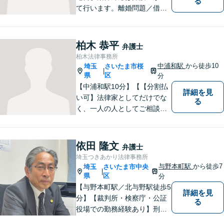
る
て行います。離婚問題／借
金・債務整理／交通事故など
幅広く対応しております。迅
速かつ丁寧な対応を心がけて
柏木 恭平
弁護士
おりますので、お気軽にご相
柏木法律事務所
談ください。【弁護士歴10年
中浦和駅
から徒歩10
埼玉
さいたま市桜
|
以上】【初回相談30分無料】
県
区
分
【中浦和駅10分】【【分割払
詳細を見
い可】法律家としてだけでな
る
く、一人の人としてご相談者
様に向き合い、解決策を提案
することを心がけています。
ご依頼いただいた際には、解
依田 隆文
弁護士
決まで責任を持ってサポート
埼玉つきあかり法律事務所
させていただきます。 ぜひご
与野本町駅
から徒歩7
埼玉
さいたま市中央
|
相談ください。
県
区
分
【与野本町駅／北与野駅徒歩5
詳細を見
分】【裁判所・検察庁・公証
る
役場での勤務経験あり】刑事
事件・交通事故・離婚など、