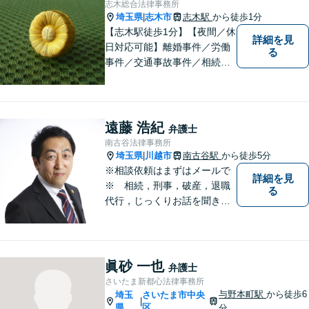
志木総合法律事務所
埼玉県
志木市
志木駅
から徒歩1分
|
【志木駅徒歩1分】【夜間／休
詳細を見
日対応可能】離婚事件／労働
る
事件／交通事故事件／相続事
件／土地建物明渡請求事件等
幅広く対応。クレプトマニア
弁護の顕著な実績。夜間の法
律相談・打ち合わせに力を入
遠藤 浩紀
弁護士
れています。【万全のコロナ
南古谷法律事務所
対策】お気軽にご相談くださ
埼玉県
川越市
南古谷駅
から徒歩5分
|
い。
※相談依頼はまずはメールで
詳細を見
※ 相続，刑事，破産，退職
る
代行，じっくりお話を聞き、
ひとつひとつのご相談に取り
組んでいきます。労働局やハ
ローワークでの勤務経験の中
で、様々な問題に直面してき
眞砂 一也
弁護士
ました。相談だけでもお気軽
さいたま新都心法律事務所
にお問合せください。
与野本町駅
から徒歩6
埼玉
さいたま市中央
|
県
区
分