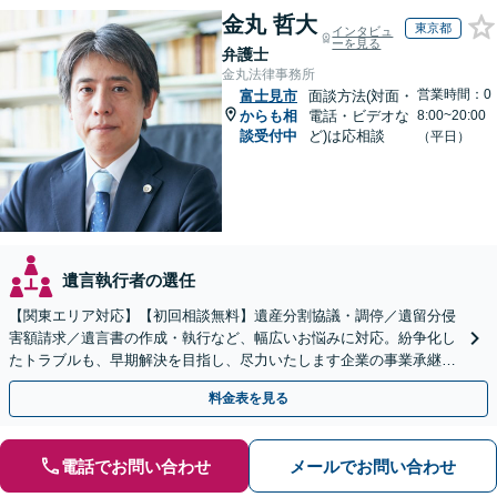
金丸 哲大
東京都
インタビュ
ーを見る
弁護士
金丸法律事務所
営業時間：0
富士見市
面談方法(対面・
からも相
電話・ビデオな
8:00~20:00
談受付中
ど)は応相談
（平日）
遺言執行者の選任
【関東エリア対応】【初回相談無料】遺産分割協議・調停／遺留分侵
害額請求／遺言書の作成・執行など、幅広いお悩みに対応。紛争化し
たトラブルも、早期解決を目指し、尽力いたします企業の事業承継の
お悩みもご相談ください【夜間・休日面談】【電話相談可】
料金表を見る
電話でお問い合わせ
メールでお問い合わせ