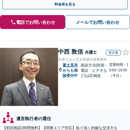
り駅直結でアクセス良好。
料金表を見る
電話でお問い合わせ
メールでお問い合わせ
中西 敦信
弁護士
東京都
弁護士法人児玉明謙法律事務所
営業時間：1
富士見市
面談方法(対面・
からも相
電話・ビデオな
0:00~19:00
談受付中
ど)は応相談
（平日）
遺言執行者の選任
【初回相談1時間無料】【関東エリア対応】粘り強く的確な交渉力を