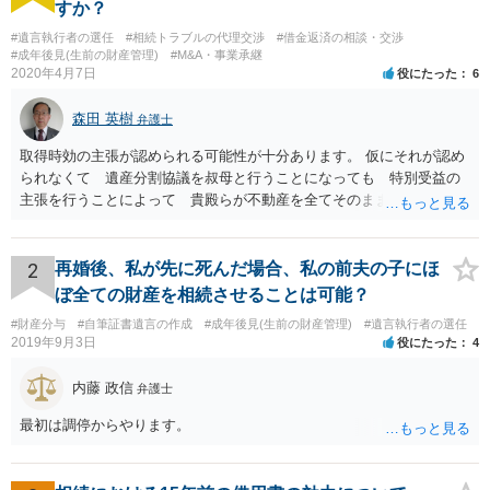
すか？
#遺言執行者の選任
#相続トラブルの代理交渉
#借金返済の相談・交渉
#成年後見(生前の財産管理)
#M&A・事業承継
2020年4月7日
役にたった
6
森田 英樹
弁護士
取得時効の主張が認められる可能性が十分あります。 仮にそれが認め
られなくて 遺産分割協議を叔母と行うことになっても 特別受益の
主張を行うことによって 貴殿らが不動産を全てそのまま取得できる
ことが可能でしょう。
2
再婚後、私が先に死んだ場合、私の前夫の子にほ
ぼ全ての財産を相続させることは可能？
#財産分与
#自筆証書遺言の作成
#成年後見(生前の財産管理)
#遺言執行者の選任
2019年9月3日
役にたった
4
内藤 政信
弁護士
最初は調停からやります。