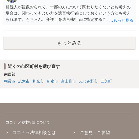
相続人が複数おられて、一部の方について関わりたくないとお考えの
場合は、関わってもよい方を遺言執行者にしておくという方法も考え
られます。もちろん、弁護士を遺言執行者に指定することもできます
が、（関わってもよい）相続人を遺言執行者に指定しておいて、その
方に再委任の権限を付与しておくという方法もあります。 一度、弁護
士に直接ご相談されることをお勧めいたします。
もっとみる
近くの市区町村を選び直す
南西部
朝霞市
志木市
和光市
新座市
富士見市
ふじみ野市
三芳町
ココナラ法律相談について
ココナラ法律相談とは
ご意見・ご要望