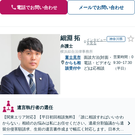
電話でお問い合わせ
メールでお問い合わせ
細淵 拓
神奈川県
インタビュー
を見る
弁護士
横浜綜合法律事務所
営業時間：0
富士見市
面談方法(対面・
からも相
電話・ビデオな
9:30~17:30
談受付中
ど)は応相談
（平日）
遺言執行者の選任
【関東エリア対応】【平日初回相談無料】「誰に相談すればいいかわ
からない」相続のお悩みは私にお任せください。遺産分割協議から遺
留分侵害額請求、生前の遺言書作成まで幅広く対応します。日本大通