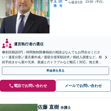
玉
沢
|
23:00（平日）
ら徒歩1分
県
市
遺言執行者の選任
🟢初回相談0円・時間無制限🟢相続の相談はなんでもお問合せくださ
い！遺産分割／遺言書作成／遺留分侵害額請求／相続人調査など。相
続手続きから親や兄弟、親戚とのトラブルなど幅広く対応。他士業と
も連携可能です【出張相談可】【東所沢駅30秒】
料金表を見る
電話でお問い合わせ
メールでお問い合わせ
佐藤 直樹
弁護士