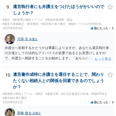
9
遺言執行者にも弁護士をつけたほうがかいいので
しょうか？
#遺言
#家族間の相続トラブル
#相続財産調査・鑑定
#遺言の真偽鑑定・遺言無効
#遺言執行者の選任
#相続トラブルの代理交渉
2025年8月8日
役にたった
3
川添 圭
弁護士
弁護士へ依頼するかどうかは事案によりますが、あなたも遺言執行者
の立場としての法的なアドバイスが必要であるとお見受けしますの
で、弁護士へ相談することをお勧めします。「あちらの弁護士」（元
嫁と娘の弁護士のことでしょうか）へ聴いても、自分に有利な主張や
誘導しかしてこないと思います。
10
遺言書作成時に弁護士を選任することで、関わり
たくない相続人との関係を回避できるのでしょう
か？
#家族間の相続トラブル
#遺言
#遺産分割
#公正証書遺言の作成
#相続手続き
#遺言執行者の選任
2023年9月1日
役にたった
3
髙橋 俊太
弁護士