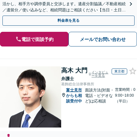
活かし、相手方や調停委員と交渉します。遺産分割協議／不動産相続
／遺留分／使い込みなど、相続問題はご相談ください【当日・土日対
応可】トラブル前の段階でも相談可。メール24時間受付
料金表を見る
電話で面談予約
メールでお問い合わせ
高木 大門
東京都
インタビュ
ーを見る
弁護士
葛飾総合法律事務所
営業時間：0
富士見市
面談方法(対面・
からも相
電話・ビデオな
9:00~18:00
談受付中
ど)は応相談
（平日）