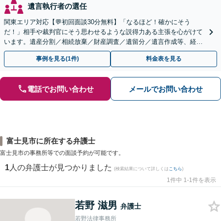
遺言執行者の選任
関東エリア対応【💬初回面談30分無料】「なるほど！確かにそう
だ！」相手や裁判官にそう思わせるような説得力ある主張を心がけて
います。遺産分割／相続放棄／財産調査／遺留分／遺言作成等、経験
豊富な事務所。複雑な手続を代行【年間相談100件以上】
事例を見る(1件)
料金表を見る
電話でお問い合わせ
メールでお問い合わせ
富士見市に所在する弁護士
富士見市の事務所等での面談予約が可能です。
1
人の弁護士が見つかりました
(検索結果について詳しくは
こちら
)
1件中 1-1件を表示
若野 滋男
弁護士
若野法律事務所