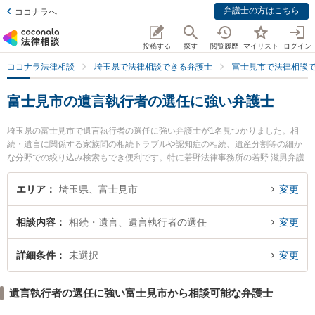
弁護士の方はこちら
ココナラへ
投稿する
探す
閲覧履歴
マイリスト
ログイン
ココナラ法律相談
埼玉県で法律相談できる弁護士
富士見市で法律相談
富士見市の遺言執行者の選任に強い弁護士
埼玉県の富士見市で遺言執行者の選任に強い弁護士が1名見つかりました。相
続・遺言に関係する家族間の相続トラブルや認知症の相続、遺産分割等の細か
な分野での絞り込み検索もでき便利です。特に若野法律事務所の若野 滋男弁護
士のプロフィール情報や弁護士費用、強みなどが注目されています。『富士見
市で土日や夜間に発生した遺言執行者の選任のトラブルを今すぐに弁護士に相
エリア
埼玉県、富士見市
変更
談したい』『遺言執行者の選任のトラブル解決の実績豊富な近くの弁護士を検
索したい』『初回相談無料で遺言執行者の選任を法律相談できる富士見市内の
相談内容
相続・遺言、遺言執行者の選任
変更
弁護士に相談予約したい』などでお困りの相談者さんにおすすめです。
詳細条件
未選択
変更
遺言執行者の選任に強い富士見市から相談可能な弁護士