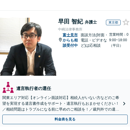
早田 智紀
弁護士
東京都
中嶋法律事務所
営業時間：0
富士見市
面談方法(対面・
からも相
電話・ビデオな
9:00~18:00
談受付中
ど)は応相談
（平日）
遺言執行者の選任
関東エリア対応【オンライン面談対応】相続人がいない方などのご希
望を実現する遺言書作成をサポート・遺言執行もおまかせください！
／相続問題はトラブルになる前に早めのご相談を！／裁判外での遺産
分割協議の経験多数【完全個室】
料金表を見る