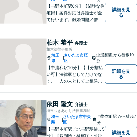
【与野本町駅6分】【閑静な住
詳細を見
宅街】案件対応は弁護士が全
る
て行います。離婚問題／借
金・債務整理／交通事故など
幅広く対応しております。迅
速かつ丁寧な対応を心がけて
柏木 恭平
弁護士
おりますので、お気軽にご相
柏木法律事務所
談ください。【弁護士歴10年
中浦和駅
から徒歩10
埼玉
さいたま市桜
|
以上】【初回相談30分無料】
県
区
分
【中浦和駅10分】【【分割払
詳細を見
い可】法律家としてだけでな
る
く、一人の人としてご相談者
様に向き合い、解決策を提案
することを心がけています。
ご依頼いただいた際には、解
依田 隆文
弁護士
決まで責任を持ってサポート
埼玉つきあかり法律事務所
させていただきます。 ぜひご
与野本町駅
から徒歩7
埼玉
さいたま市中央
|
相談ください。
県
区
分
【与野本町駅／北与野駅徒歩5
詳細を見
分】【裁判所・検察庁・公証