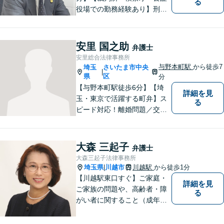
る
役場での勤務経験あり】刑事
事件・交通事故・離婚など、
お困りごとはなんでもご相談
ください。一人一人に真摯に
安里 国之助
弁護士
向き合い、納得のいく解決へ
安里総合法律事務所
と導いてまいります。【休
与野本町駅
から徒歩7
埼玉
さいたま市中央
|
日・夜間対応】
県
区
分
【与野本町駅徒歩6分】【埼
詳細を見
玉・東京で活躍する町弁】ス
る
ピード対応！離婚問題／交通
事故／借金・債務整理／相続
など、お困りごとがあればお
気軽にご相談ください！皆様
大森 三起子
弁護士
が平穏な日々を取り戻せるよ
大森三起子法律事務所
う、尽力してまいります。
埼玉県
川越市
川越駅
から徒歩1分
|
【土日祝・夜間対応◎】
【川越駅東口すぐ】ご家庭・
詳細を見
ご家族の問題や、高齢者・障
る
がい者に関すること（成年後
見制度、虐待など）、犯罪被
害者の支援などに取り組んで