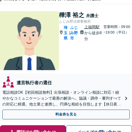
樺澤 裕之
弁護士
ふじみ野法律事務所
上福岡駅
営業時間：09:00
埼
ふじ
~19:00（平日）
玉
み野
から徒歩8
|
県
市
分
遺言執行者の選任
電話相談OK【初回相談無料】出張相談・オンライン相談に対応！細
やかなコミュニケーションで最善の解決へ。協議・調停・審判すべて
の対応に精通。他士業と連携し、円満な相続を目指します【休日夜間
対応】【上福岡駅8分】生前対策もお任せください
料金表を見る