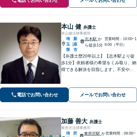
電話でお問い合わせ
メールでお問い合わせ
本山 健
弁護士
本山健法律事務所
埼
新
志木駅
か
営業時間：10:00~1
玉
座
|
8:00（平日）
ら徒歩1分
県
市
【弁護士歴20年以上】【志木駅より徒
歩1分】依頼者様の希望をくみ取り、納
得できる解決を目指します。不安や疑
問に寄り添いながら適切なご説明をい
たします。男女問題・債務整理・刑事
事件／何でも遠慮せずご相談ください
電話でお問い合わせ
メールでお問い合わせ
【初回面談無料（30分まで）】
加藤 善大
弁護士
東所沢法律事務所
埼
所
東所沢駅
か
営業時間：08:00~