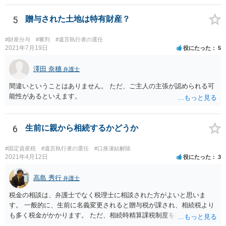
るかは喪主の自由です。 呼ばなくてもかまいません。 そもそも、そう
いう法律関係にありません。 遺言の内容と遺産の総額の通知、公正証
5
贈与された土地は特有財産？
書でない場合は遺言の検認については、執行者に通知義務があるの
で、対応しましょう。 そのあとは遺留分の請求などがあればそれへの
#財産分与
#審判
#遺言執行者の選任
対応となるでしょう。
2021年7月19日
役にたった
5
澤田 奈穗
弁護士
間違いということはありません。 ただ、ご主人の主張が認められる可
能性があるといえます。
6
生前に親から相続するかどうか
#固定資産税
#遺言執行者の選任
#口座凍結解除
2021年4月12日
役にたった
3
高島 秀行
弁護士
税金の相談は、弁護士でなく税理士に相談された方がよいと思いま
す。 一般的に、生前に名義変更されると贈与税が課され、相続税より
も多く税金がかかります。 ただ、相続時精算課税制度を取れば、実質
的に相続税と同等の税金で済む可能性があります。 実際に税理士にど