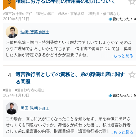
3
相続における15年前の借用書の効力について
#遺言執行者の選任
#時効の援用
#M&A・事業承継
#契約書・借用書なし
2019年5月21日
役にたった
4
理崎 智英
弁護士
＞債務免除＝贈与＝特別受益という解釈で宜しいでしょうか？ そのよ
うなご理解でよろしいかと存じます。 借用書の偽造については、偽造
した人物が特定できるかどうかが重要ですね。
4
遺言執行者としての責務と、弟の葬儀出席に関す
る問題
#遺言
#遺言執行者の選任
2024年1月18日
役にたった
5
岡田 晃朝
弁護士
この場合、直ちに父が亡くなったことを知らせず、弟を葬儀に出席さ
せなくても問題ないですか。葬儀をが終わった後に、私は遺言執行者
として弟に遺言書の内容、財産目録等（遺言執行者の職務）を知らせ
ればよいですか。 葬儀は喪主が主催する行事ですから、誰を参加させ