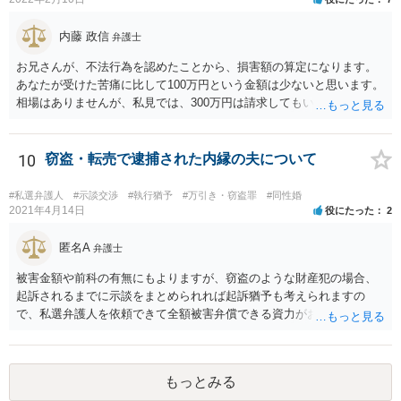
内藤 政信
弁護士
お兄さんが、不法行為を認めたことから、損害額の算定になります。
あなたが受けた苦痛に比して100万円という金額は少ないと思います。
相場はありませんが、私見では、300万円は請求してもいいですね。
しかし、支払い能力の問題もあるので、支払うと言う気持ちが、なく
なるような条件では困るでしょう。 支払いの効果を高めるために、弁
護士を立ち合い人にするといいで しょう。 したがって、金額も含め
10
窃盗・転売で逮捕された内縁の夫について
て、条件については弁護士と話をするといい でしょう。 書面はどちら
が作っても構いません。 書類を作るには、少なくも、５５０００円
#私選弁護人
#示談交渉
#執行猶予
#万引き・窃盗罪
#同性婚
は、かかるでしょう。
2021年4月14日
役にたった
2
匿名A
弁護士
被害金額や前科の有無にもよりますが、窃盗のような財産犯の場合、
起訴されるまでに示談をまとめられれば起訴猶予も考えられますの
で、私選弁護人を依頼できて全額被害弁償できる資力がお有りなので
あれば、信頼できそうな弁護士を探して一度相談されることをおすす
めいたします。起訴されてしまうと前科はついてしまう可能性が極め
て高いので、被害金額はさほど大きくなく初犯で起訴猶予の可能性が
もっとみる
あり得る事案なのであれば、起訴までの弁護活動が極めて重要です。