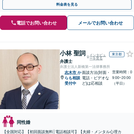
お任せを【王子駅3分】【当日／夜間相談可（要予約）】
料金表を見る
電話でお問い合わせ
メールでお問い合わせ
小林 聖詞
東京都
インタビュ
ーを見る
弁護士
弁護士法人新橋第一法律事務所
営業時間：0
志木市
か
面談方法(対面・
らも相談
電話・ビデオな
9:00~20:00
受付中
ど)は応相談
（平日）
同性婚
【全国対応】【初回面談無料│電話相談可】【夫婦・メンタル心理カ