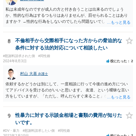
私は未成年なのですが成人の方と付き合うことは出来るのでしょう
か、性的な行為はするつもりはありませんが、罰せられることはあり
ますか？ →性的な行為をしないのでしたら問題ないでしょう
8
不倫相手から交際相手になった方からの脅迫的な
条件に対する法的対応について相談したい
#慰謝料請求された側
#同性婚
2024年8月3日
役にたった
2
村山 大基
弁護士
依頼するかどうかは別にして、一度相談に行って今後の進め方につい
てアドバイスを受けるのがいいと思います。 友達、という曖昧な言い
方をしていますが、「ただし、呼んだらすぐ来ること」などと条件を
つけているあたり、 今後も何かしら行ってきそうなので、おっしゃる
通り関わりを断つ方向がいいと思います。
9
性暴力に対する示談金相場と書類の費用が知りた
いです。
#DV・暴力
#慰謝料請求したい側
#同性婚
2022年2月10日
役にたった
7