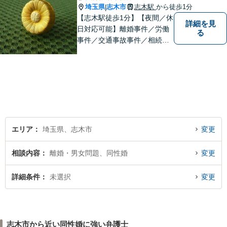
埼玉県
志木市
志木駅
から徒歩1分
|
【志木駅徒歩1分】【夜間／休
詳細を見
日対応可能】離婚事件／労働
る
事件／交通事故事件／相続事
件／土地建物明渡請求事件等
幅広く対応。クレプトマニア
弁護の顕著な実績。夜間の法
律相談・打ち合わせに力を入
れています。【万全のコロナ
対策】お気軽にご相談くださ
い。
エリア
埼玉県、志木市
変更
相談内容
離婚・男女問題、同性婚
変更
詳細条件
未選択
変更
志木市から近い同性婚に強い弁護士