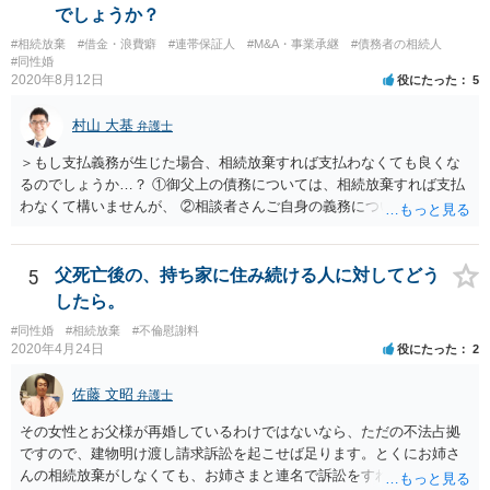
でしょうか？
#相続放棄
#借金・浪費癖
#連帯保証人
#M&A・事業承継
#債務者の相続人
#同性婚
2020年8月12日
役にたった
5
村山 大基
弁護士
＞もし支払義務が生じた場合、相続放棄すれば支払わなくても良くな
るのでしょうか…？ ①御父上の債務については、相続放棄すれば支払
わなくて構いませんが、 ②相談者さんご自身の義務については、契約
書そのもの（サインした推定相続人はどんな義務を負うのか）を見て
いないので何とも言えません。 そもそも、何の義務も負わないなら、
印鑑証明まで用意して推定相続人にサインさせる意味もないような気
5
父死亡後の、持ち家に住み続ける人に対してどう
がします。 もし何らかの義務を相続放棄しても負う内容だと困ります
したら。
ので、契約書の文面を持って、弁護士に相談に行かれることをお勧め
#同性婚
#相続放棄
#不倫慰謝料
します。
2020年4月24日
役にたった
2
佐藤 文昭
弁護士
その女性とお父様が再婚しているわけではないなら、ただの不法占拠
ですので、建物明け渡し請求訴訟を起こせば足ります。とくにお姉さ
んの相続放棄がしなくても、お姉さまと連名で訴訟をすればいいだけ