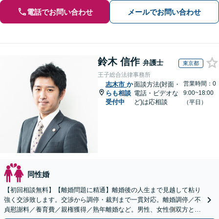
電話でお問い合わせ
メールでお問い合わせ
鈴木 信作
弁護士
東京都
王子総合法律事務所
営業時間：0
志木市
か
面談方法(対面・
らも相談
電話・ビデオな
9:00~18:00
受付中
ど)は応相談
（平日）
同性婚
【初回相談無料】【離婚問題に精通】離婚後の人生まで見越して粘り
強く交渉致します。交渉から調停・裁判まで一貫対応。離婚調停／不
貞慰謝料／養育費／親権獲得／熟年離婚など。男性、女性側双方とも