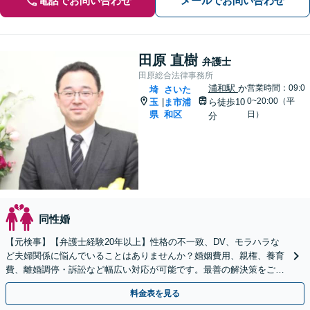
電話でお問い合わせ
メールでお問い合わせ
田原 直樹
弁護士
田原総合法律事務所
浦和駅
か
営業時間：09:0
埼
さいた
0~20:00（平
玉
ま市浦
ら徒歩10
|
県
和区
日）
分
同性婚
【元検事】【弁護士経験20年以上】性格の不一致、DV、モラハラな
ど夫婦関係に悩んでいることはありませんか？婚姻費用、親権、養育
費、離婚調停・訴訟など幅広い対応が可能です。最善の解決策をご提
案します【初回相談無料】
料金表を見る