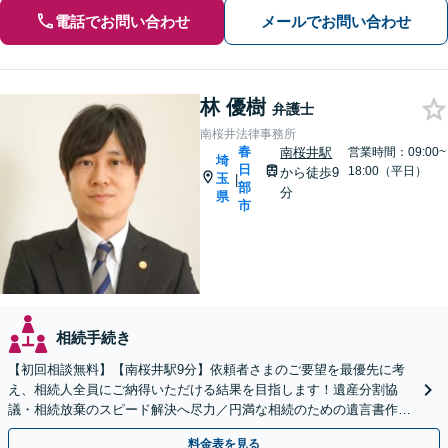
電話でお問い合わせ
メールでお問い合わせ
林 優樹
弁護士
南桜井法律事務所
春
南桜井駅
営業時間：09:00~
埼
日
18:00（平日）
から徒歩9
玉
|
部
分
県
市
相続手続き
【初回相談無料】【南桜井駅9分】依頼者さまのご要望を最優先に考
え、相続人全員にご納得いただける結果を目指します！遺産分割協
議・相続放棄のスピード解決へ尽力／円満な相続のための遺言書作成
をサポート【夜間・休日面談可】【専用駐車場完備】
料金表を見る