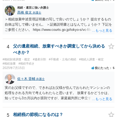
相続・遺言に強い弁護士
髙橋 俊太
弁護士
＞相続放棄申述受理証明書の写しで良いのでしょうか？ 提出するもの
自体は写しで構いません。 ＞証拠説明書とはなんでしょうか？ 下記を
ご参照ください。 https://www.courts.go.jp/tokyo-s/vc-files/tokyo-s/file/
14-1kisairei.pdf
4
父の遺産相続、放棄すべきか調査してから決める
べきか？
#相続財産調査・鑑定
#遺産分割
#不動産・土地の相続
#相続人調査・確定
#相続放棄
#相続手続き
2025年7月15日
役にたった
5
佐々木 晋輔
弁護士
実のお父様ですので、できればお父様が住んでおられたマンションの
処理をされる方向で考えられたらと思います。 放棄するかどうかは、
知ってから3カ月以内が原則ですが、家庭裁判所に申立すれば3カ月の
期間を伸長することができます。 その間に、財産の状況を調査して、
放棄するかどうか決めることができます。 銀行やサラ金が数年も放置
することはありませんので、数年後に借金が発見される可能性はほぼ
5
相続税の節税になるのは？