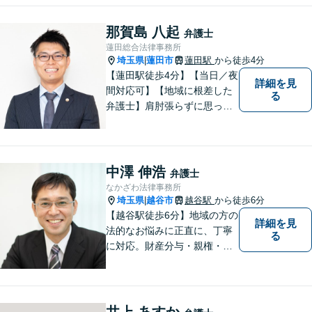
方、弁護士にこんなこと相談
してよいのかと迷っている
那賀島 八起
弁護士
方、ぜひ一度ご相談くださ
蓮田総合法律事務所
い。
埼玉県
蓮田市
蓮田駅
から徒歩4分
|
【蓮田駅徒歩4分】【当日／夜
詳細を見
間対応可】【地域に根差した
る
弁護士】肩肘張らずに思って
いることや感じていることを
お話しいただき、解決案を一
緒に考えていきましょう。
中澤 伸浩
弁護士
なかざわ法律事務所
埼玉県
越谷市
越谷駅
から徒歩6分
|
【越谷駅徒歩6分】地域の方の
詳細を見
法的なお悩みに正直に、丁寧
る
に対応。財産分与・親権・養
育費・不倫/不貞の慰謝料・個
人/会社/事業の借金・交通事故
の慰謝料/損賠賠償請求など身
近なお困りごとはお気軽にご
井上 あすか