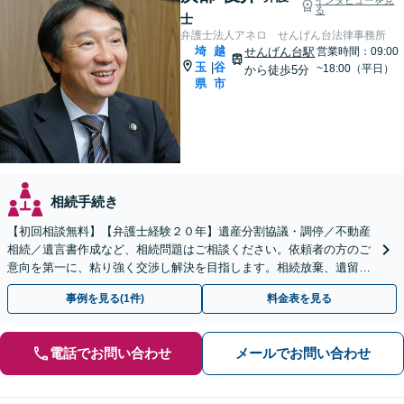
る
士
弁護士法人アネロ せんげん台法律事務所
埼
越
せんげん台駅
営業時間：09:00
玉
谷
|
~18:00（平日）
から徒歩5分
県
市
相続手続き
【初回相談無料】【弁護士経験２０年】遺産分割協議・調停／不動産
相続／遺言書作成など、相続問題はご相談ください。依頼者の方のご
意向を第一に、粘り強く交渉し解決を目指します。相続放棄、遺留分
侵害額請求もお任せください【せんげん台駅5分】
事例を見る(1件)
料金表を見る
電話でお問い合わせ
メールでお問い合わせ