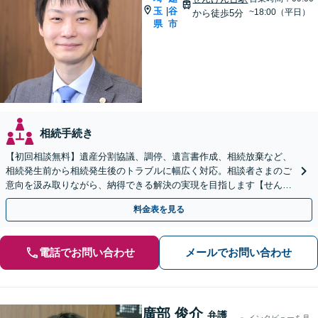
玉
谷
|
~18:00（平日）
から徒歩5分
県
市
相続手続き
【初回相談無料】遺産分割協議、調停、遺言書作成、相続放棄など、
相続発生前から相続発生後のトラブルに幅広く対応。相談者さまのご
意向を汲み取りながら、納得できる解決の実現を目指します【せんげ
ん台駅より徒歩5分】
料金表を見る
電話でお問い合わせ
メールでお問い合わせ
廣部 俊介
弁護
インタビューを見