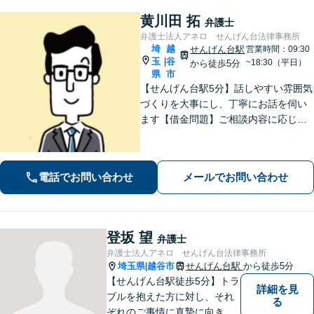
黄川田 拓
弁護士
弁護士法人アネロ せんげん台法律事務所
埼
越
せんげん台駅
営業時間：09:30
玉
谷
|
~18:30（平日）
から徒歩5分
県
市
【せんげん台駅5分】話しやすい雰囲気
づくりを大事にし、丁寧にお話を伺い
ます【借金問題】ご相談内容に応じて
チームで対応。あらゆる借金問題に幅
広く対応可能【労働問題】労働局での
勤務経験を活かし、相談者さま目線に
電話でお問い合わせ
メールでお問い合わせ
立った的確なアドバイスを【初回相談
無料】
登坂 望
弁護士
弁護士法人アネロ せんげん台法律事務所
埼玉県
越谷市
せんげん台駅
から徒歩5分
|
【せんげん台駅徒歩5分】トラ
詳細を見
ブルを抱えた方に対し、それ
る
ぞれのご事情に真摯に向き合