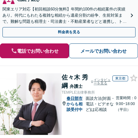
関東エリア対応【初回相談60分無料】年間約100件の相続案件の実績
あり。何代にもわたる複雑な相続から遺産分割の紛争、生前対策ま
で。難解な問題も税理士・司法書士・不動産業者などと連携し、トー
タルサポートで解決へ。まずはお気軽にご相談ください。
料金表を見る
電話でお問い合わせ
メールでお問い合わせ
佐々木 秀
東京都
インタビュ
ーを見る
綱
弁護士
TEMPLE法律事務所
営業時間：0
春日部市
面談方法(対面・
からも相
電話・ビデオな
9:00~18:00
談受付中
ど)は応相談
（平日）