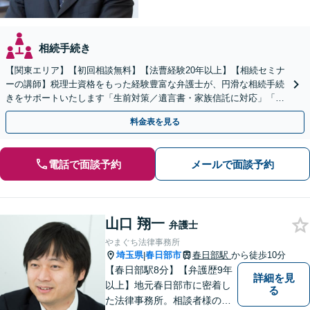
相続手続き
【関東エリア】【初回相談無料】【法曹経験20年以上】【相続セミナ
ーの講師】税理士資格をもった経験豊富な弁護士が、円滑な相続手続
きをサポートいたします「生前対策／遺言書・家族信託に対応」「遺
産整理業務の代行あり」【電話相談】
料金表を見る
電話で面談予約
メールで面談予約
山口 翔一
弁護士
やまぐち法律事務所
埼玉県
春日部市
春日部駅
から徒歩10分
|
【春日部駅8分】【弁護歴9年
詳細を見
以上】地元春日部市に密着し
る
た法律事務所。相談者様のお