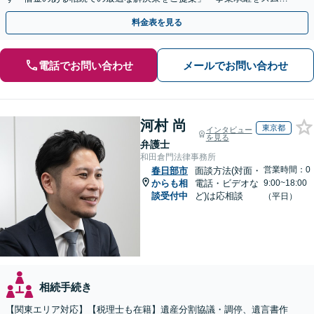
ズに進めるサポート／業種特有の課題にも柔軟に対応」
料金表を見る
電話でお問い合わせ
メールでお問い合わせ
河村 尚
東京都
インタビュー
を見る
弁護士
和田倉門法律事務所
営業時間：0
春日部市
面談方法(対面・
からも相
電話・ビデオな
9:00~18:00
談受付中
ど)は応相談
（平日）
相続手続き
【関東エリア対応】【税理士も在籍】遺産分割協議・調停、遺言書作