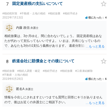
いということではなく、身分相応の、社会的儀式として当然認められ
7
固定資産税の支払いについて
る程度の金額に留まると考えた方がよいです。 もし、相続人の皆さん
に葬儀費用を支出する経済力がなく、質素な葬儀を行った費用であれ
#相続税対策
#不動産・土地の相続
#相続放棄
#相続手続き
ば相続財産から支出しても単純承認と認められない可能性が高いの
2022年7月13日
役にたった
4
で、相続放棄申述が受理される可能性も高いと思います。
内藤 政信
弁護士
相続放棄は、3か月ゆえ、間に合わないでしょう。 固定資産税はあな
たが代わって支払ってもいいですよ。 いまは、共有になっているの
で、あなたも3分の1支払う義務があります。 遺産分割協議をして、不
動産取得者を決めて、相続登記する必要があります。 登記名義人に支
払い義務があります。
8
鉄道会社に賠償金とその後について
#相続放棄
#相続人調査・確定
#相続手続き
#相続放棄
#口座凍結解除
#不動産・土地の相続
2019年6月28日
役にたった
6
匿名A
弁護士
情報を小出しにされますといつまでも質問と回答にキリがありません
ので、後はお近くの弁護士にご相談下さい。