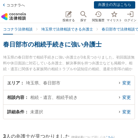
弁護士の方はこちら
ココナラへ
投稿する
探す
閲覧履歴
マイリスト
ログイン
ココナラ法律相談
埼玉県で法律相談できる弁護士
春日部市で法律相談
春日部市の相続手続きに強い弁護士
埼玉県の春日部市で相続手続きに強い弁護士が3名見つかりました。初回面談無
料や休日面談に対応している弁護士、解決事例を持つ弁護士なども掲載中。相
続・遺言に関係する家族間の相続トラブルや認知症の相続、遺産分割等の細か
な分野での絞り込み検索もでき便利です。特に水戸貴之法律事務所の水戸 貴之
弁護士や南桜井法律事務所の林 優樹弁護士、やまぐち法律事務所の山口 翔一弁
エリア
埼玉県、春日部市
変更
護士のプロフィール情報や弁護士費用、強みなどが注目されています。『春日
部市で土日や夜間に発生した相続手続きのトラブルを今すぐに弁護士に相談し
相談内容
相続・遺言、相続手続き
変更
たい』『相続手続きのトラブル解決の実績豊富な近くの弁護士を検索したい』
『初回相談無料で相続手続きを法律相談できる春日部市内の弁護士に相談予約
したい』などでお困りの相談者さんにおすすめです。
詳細条件
未選択
変更
3
人の弁護士が見つかりました
(検索結果について詳しくは
こちら
)