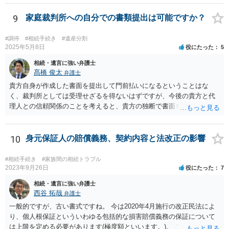
9
家庭裁判所への自分での書類提出は可能ですか？
#調停
#相続手続き
#遺産分割
2025年5月8日
役にたった
5
相続・遺言に強い弁護士
髙橋 俊太
弁護士
貴方自身が作成した書面を提出して門前払いになるということはな
く、裁判所としては受理せざるを得ないはずですが、今後の貴方と代
理人との信頼関係のことを考えると、貴方の独断で書面を提出したり
裁判所に電話したりするのはお勧めしにくいところです。 現在の弁護
士が主張書面の提出を渋っているようですが、弁護士として提出の実
益がないと考えている可能性もあると思いますので、そのあたりも含
10
身元保証人の賠償義務、契約内容と法改正の影響
めて、弁護士見解を確認等するためによく打ち合わせた方がよいと思
います。単に面倒臭いということで書面提出をしないということであ
#相続手続き
#家族間の相続トラブル
れば、当該弁護士との委任関係を修了した上で、貴方のほうで書面提
2023年9月26日
役にたった
7
出することを検討なさった方がよいでしょう。
相続・遺言に強い弁護士
西谷 拓哉
弁護士
一般的ですが、古い書式ですね。 今は2020年4月施行の改正民法によ
り、個人根保証といういわゆる包括的な損害賠償義務の保証について
は上限を定める必要があります(極度額といいます。)。 この書式にサ