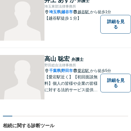
弁護士
相談ください。
埼玉東部法律事務所
埼玉県
越谷市
越谷駅
から徒歩1分
|
【越谷駅徒歩１分】
詳細を見
る
高山 聡宏
弁護士
野田総合法律事務所
千葉県
野田市
愛宕駅
から徒歩5分
|
【愛宕駅近く】【初回面談無
詳細を見
料】個人の皆様や企業の皆様
る
に対する法的サービス提供に
誠実に取り組んでいきたいと
考えております。刑事事件／
民事事件／家事事件／企業法
務など、幅広く対応します。
【当日／夜間／休日対応可】
相続に関する診断ツール
お気軽にご相談ください。