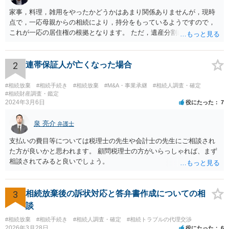
家事，料理，雑用をやったかどうかはあまり関係ありませんが，現時
点で，一応母親からの相続により，持分をもっているようですので，
これが一応の居住権の根拠となります。 ただ，遺産分割により，母の
持分を父親が取得した場合，住み続けるのは難しいかも知れません。
2
連帯保証人が亡くなった場合
#相続放棄
#相続手続き
#相続放棄
#M&A・事業承継
#相続人調査・確定
#相続財産調査・鑑定
2024年3月6日
役にたった
7
泉 亮介
弁護士
支払いの費目等については税理士の先生や会計士の先生にご相談され
た方が良いかと思われます。 顧問税理士の方がいらっしゃれば、まず
相談されてみると良いでしょう。
3
相続放棄後の訴状対応と答弁書作成についての相
談
#相続放棄
#相続手続き
#相続人調査・確定
#相続トラブルの代理交渉
2026年3月28日
役にたった
6