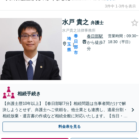
3件中 1-3件を表示
水戸 貴之
弁護士
水戸貴之法律事務所
春
春日部駅
営業時間：09:30~
埼
日
18:30（平日）
から徒歩7
玉
|
部
分
県
市
相続手続き
【弁護士歴10年以上】【春日部駅7分】相続問題は当事者間だけで解
決しようとせず、弁護士へご依頼を。他士業とも連携し、遺産分割・
相続放棄・遺言書の作成など相続全般に対応いたします。【当日・土
日祝日・夜間・応相談対応可能】
料金表を見る