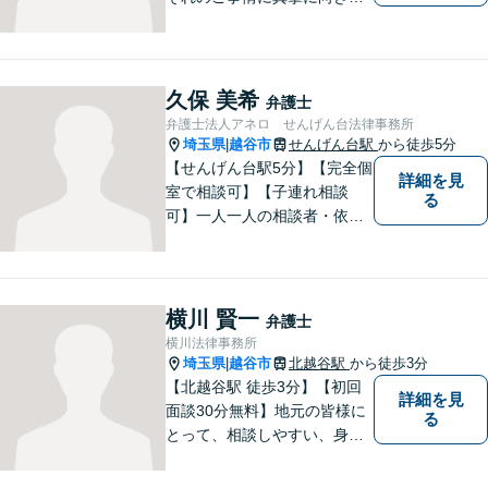
い、一つ一つの事件に対して
誠実に対応してまいります。
離婚、相続、交通事故、借
金、 労働、企業法務など、多
久保 美希
弁護士
岐に渡る分野に精通していま
弁護士法人アネロ せんげん台法律事務所
す。お困りごとはお気軽にご
埼玉県
越谷市
せんげん台駅
から徒歩5分
|
連絡ください。
【せんげん台駅5分】【完全個
詳細を見
室で相談可】【子連れ相談
る
可】一人一人の相談者・依頼
者に真摯に向き合うことを大
切にしています。相談にお越
しくださった方々のお悩みを
適切かつ速やかに解決いたし
横川 賢一
弁護士
ます。 お気軽にご相談くださ
横川法律事務所
い。
埼玉県
越谷市
北越谷駅
から徒歩3分
|
【北越谷駅 徒歩3分】【初回
詳細を見
面談30分無料】地元の皆様に
る
とって、相談しやすい、身近
な法律事務所を目指しており
ます。法律問題でお悩みの