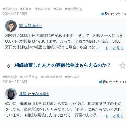
ありません。 なお、私が扱った相続放棄を検討していた案件で、期間
伸長して調査したところ、サラ金に対する過払金など相当な財産が見
#遺産分割
#不動産・土地の相続
#協議
#相続手続き
つかったため相続したという事例がありました。
2024年8月25日
役にたった
5
関 大河
弁護士
相続時に3000万円の非課税枠があります。 そして、相続人一人につき
600万円の非課税枠があります。よって、全員で相続した場合、5400
万円の非課税枠の範囲に相続が収まる場合、税金はなしです。 一人が
相続放棄すると、600万円の枠が一つ減ります。よって、4800万円の
範囲となります。 一般的には、全員で相続する方が税金はお得です。
また、全員で相続しても、話し合いの結果、親がすべて相続と決める
6
相続放棄したあとの葬儀代金はもらえるのか？
こともできます。この場合でも相続の非課税枠は、全員で相続した540
0万円分使えます。 父が亡くなり、母が全部相続すると、母から三人
#相続放棄
#相続手続き
#口座凍結解除
#相続放棄
で相続する際は、4800万円が非課税枠となります。 そうすると、母が
2019年2月13日
役にたった
14
亡くなってから相続すると、両親のどちらかが亡くなってから相続す
るより非課税の枠が減少します。 計画的に相続をするのがおすすめと
井澤 わかな
弁護士
いうことになります。これ以外にも気をつける点はあるかもしれませ
確かに、葬儀費用を相続財産から支出した後に、相続放棄申述の手続
んので、一度相談して想定するのがおすすめと思います。
をしても、単純承認をしたとみなされる「処分」にあたらないとされ
ています。 (相続放棄後に支出ではなく、葬儀の方が先に来るのが通常
だと思いますので、葬儀→葬儀費用を相続財産から支出→相続放棄申
述の手続ということだと思いますが) ただ、葬儀費用ならいくらでもよ