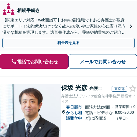
相続手続き
【関東エリア対応・web面談可】お寺の副住職でもある弁護士が親身
にサポート！法的解決だけでなく故人の想いやご家族の心に寄り添う
温かな相続を実現します。遺言書作成から、葬儀や納骨先のご紹介な
どご家族の負担をワンストップで軽減。【初回相談無料】
料金表を見る
電話でお問い合わせ
メールでお問い合わせ
保坂 光彦
弁護士
東京都
弁護士法人アルファ総合法律事務所 新宿オフ
ィス
営業時間：0
春日部市
面談方法(対面・
からも相
電話・ビデオな
9:00~20:00
談受付中
ど)は応相談
（平日）