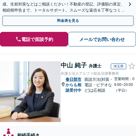
成、生前対策などはご相談ください！不動産の登記、評価額の算定、
相続税申告まで、トータルサポート。スムーズな返信＆丁寧なコミュ
ニケーション◎お気軽にご相談ください。
料金表を見る
電話で面談予約
メールでお問い合わせ
中山 純子
弁護士
埼玉県
弁護士法人アルファ総合法律事務所
営業時間：0
春日部市
面談方法(対面・
からも相
電話・ビデオな
9:00~20:00
談受付中
ど)は応相談
（平日）
相続手続き