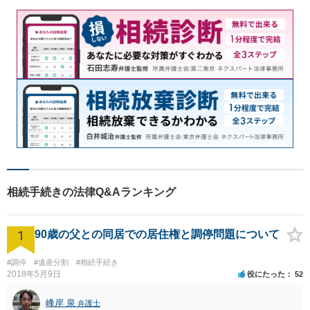
相続手続きの法律Q&Aランキング
1
90歳の父との同居での居住権と調停問題について
#調停
#遺産分割
#相続手続き
2018年5月9日
役にたった
52
峰岸 泉
弁護士