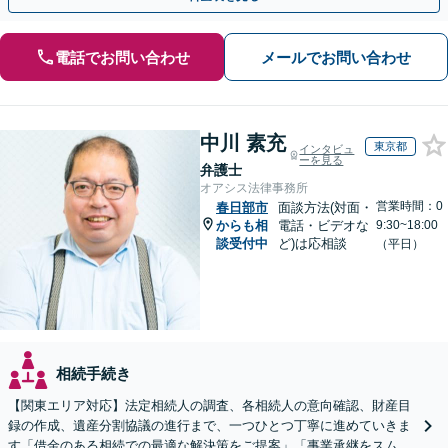
電話でお問い合わせ
メールでお問い合わせ
中川 素充
東京都
インタビュ
ーを見る
弁護士
オアシス法律事務所
営業時間：0
春日部市
面談方法(対面・
からも相
電話・ビデオな
9:30~18:00
談受付中
ど)は応相談
（平日）
相続手続き
【関東エリア対応】法定相続人の調査、各相続人の意向確認、財産目
録の作成、遺産分割協議の進行まで、一つひとつ丁寧に進めていきま
す「借金のある相続での最適な解決策をご提案」「事業承継をスムー