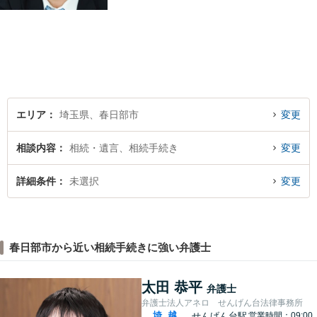
気持ち、ご希望を尊重し、最
大限の利益をお返しできるよ
う尽力します。休日・夜間相
談も受け付けています。ぜひ
一度ご相談を！【初回相談無
料】
エリア
埼玉県、春日部市
変更
相談内容
相続・遺言、相続手続き
変更
詳細条件
未選択
変更
春日部市から近い相続手続きに強い弁護士
太田 恭平
弁護士
弁護士法人アネロ せんげん台法律事務所
埼
越
せんげん台駅
営業時間：09:00