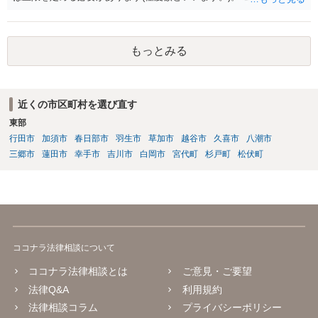
インしても、実際は連帯保証部分は民法465条の2②により無効とな
り、会社側は請求できない可能性が高そうです。
もっとみる
近くの市区町村を選び直す
東部
行田市
加須市
春日部市
羽生市
草加市
越谷市
久喜市
八潮市
三郷市
蓮田市
幸手市
吉川市
白岡市
宮代町
杉戸町
松伏町
ココナラ法律相談について
ココナラ法律相談とは
ご意見・ご要望
法律Q&A
利用規約
法律相談コラム
プライバシーポリシー