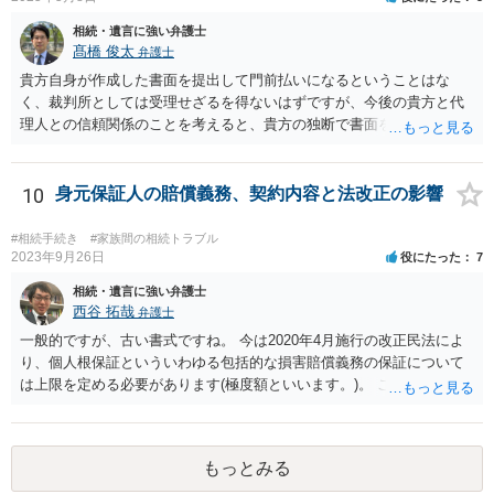
相続・遺言に強い弁護士
髙橋 俊太
弁護士
貴方自身が作成した書面を提出して門前払いになるということはな
く、裁判所としては受理せざるを得ないはずですが、今後の貴方と代
理人との信頼関係のことを考えると、貴方の独断で書面を提出したり
裁判所に電話したりするのはお勧めしにくいところです。 現在の弁護
士が主張書面の提出を渋っているようですが、弁護士として提出の実
益がないと考えている可能性もあると思いますので、そのあたりも含
10
身元保証人の賠償義務、契約内容と法改正の影響
めて、弁護士見解を確認等するためによく打ち合わせた方がよいと思
います。単に面倒臭いということで書面提出をしないということであ
#相続手続き
#家族間の相続トラブル
れば、当該弁護士との委任関係を修了した上で、貴方のほうで書面提
2023年9月26日
役にたった
7
出することを検討なさった方がよいでしょう。
相続・遺言に強い弁護士
西谷 拓哉
弁護士
一般的ですが、古い書式ですね。 今は2020年4月施行の改正民法によ
り、個人根保証といういわゆる包括的な損害賠償義務の保証について
は上限を定める必要があります(極度額といいます。)。 この書式にサ
インしても、実際は連帯保証部分は民法465条の2②により無効とな
り、会社側は請求できない可能性が高そうです。
もっとみる