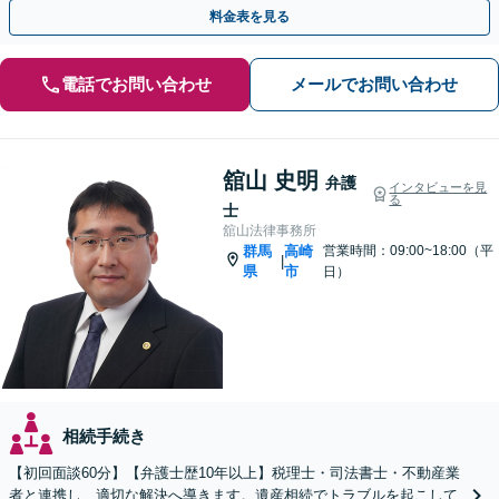
相談可】
料金表を見る
電話でお問い合わせ
メールでお問い合わせ
舘山 史明
弁護
インタビューを見
る
士
舘山法律事務所
群馬
高崎
営業時間：09:00~18:00（平
|
県
市
日）
相続手続き
【初回面談60分】【弁護士歴10年以上】税理士・司法書士・不動産業
者と連携し、適切な解決へ導きます。遺産相続でトラブルを起こして