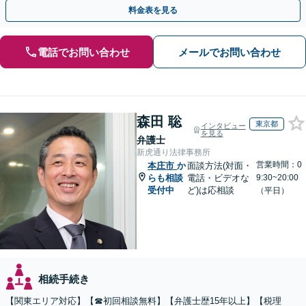
談ください。【休日・夜間面談可】【オンライン面談可】
料金表を見る
電話でお問い合わせ
メールでお問い合わせ
森田 聡
東京都
インタビュー
を見る
弁護士
新虎通り法律事務所
営業時間：0
本庄市
か
面談方法(対面・
らも相談
電話・ビデオな
9:30~20:00
受付中
ど)は応相談
（平日）
相続手続き
【関東エリア対応】【☎︎初回相談無料】【弁護士歴15年以上】【税理