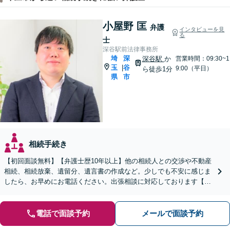
小屋野 匡
弁護
インタビューを見
る
士
深谷駅前法律事務所
埼
深
深谷駅
か
営業時間：09:30~1
玉
谷
|
9:00（平日）
ら徒歩1分
県
市
相続手続き
【初回面談無料】【弁護士歴10年以上】他の相続人との交渉や不動産
相続、相続放棄、遺留分、遺言書の作成など。少しでも不安に感じま
したら、お早めにお電話ください。出張相談に対応しております【休
日・夜間相談可】【深谷駅1分】
電話で面談予約
メールで面談予約