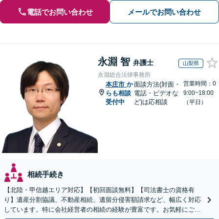
電話でお問い合わせ
メールでお問い合わせ
永淵 智
弁護士
山梨県
永淵総合法律事務所
営業時間：0
本庄市
か
面談方法(対面・
らも相談
電話・ビデオな
9:00~18:00
受付中
ど)は応相談
（平日）
相続手続き
【北陸・甲信越エリア対応】【初回面談無料】【司法書士の資格有
り】遺産分割協議、不動産相続、遺留分侵害額請求など、幅広く対応
しています。特に会社経営者の相続の経験が豊富です。お気軽にご相