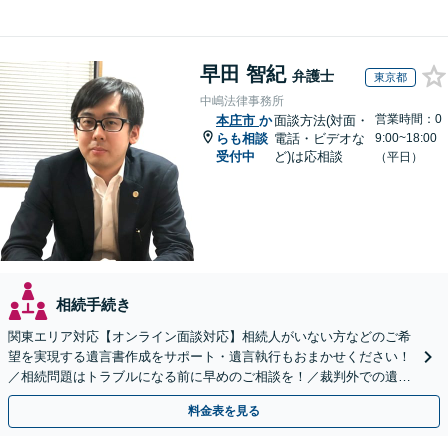
早田 智紀
弁護士
東京都
中嶋法律事務所
営業時間：0
本庄市
か
面談方法(対面・
らも相談
電話・ビデオな
9:00~18:00
受付中
ど)は応相談
（平日）
相続手続き
関東エリア対応【オンライン面談対応】相続人がいない方などのご希
望を実現する遺言書作成をサポート・遺言執行もおまかせください！
／相続問題はトラブルになる前に早めのご相談を！／裁判外での遺産
分割協議の経験多数【完全個室】
料金表を見る