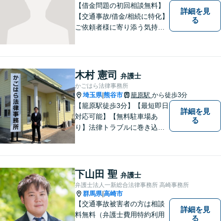
談ください。
【借金問題の初回相談無料】
詳細を見
【交通事故/借金/相続に特化】
る
ご依頼者様に寄り添う気持ち
を大切にしております。交通
事故、借金問題、相続・遺言
など一般民事から刑事事件、
顧問契約まで幅広い分野に対
木村 憲司
弁護士
応しております。
かごはら法律事務所
埼玉県
熊谷市
籠原駅
から徒歩3分
|
【籠原駅徒歩3分】【最短即日
詳細を見
対応可能】【無料駐車場あ
る
り】法律トラブルに巻き込ま
れた場合は、どのようなもの
であっても早めの相談が重要
です。早めの相談がより良い
解決の鍵です。お困りごとが
下山田 聖
弁護士
ございましたら、お気軽にご
弁護士法人一新総合法律事務所 高崎事務所
相談ください。
群馬県
高崎市
|
【交通事故被害者の方は相談
詳細を見
料無料（弁護士費用特約利用
る