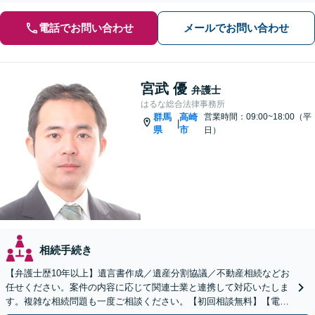
電話でお問い合わせ
メールでお問い合わせ
宮武 優
弁護士
はるな総合法律事務所
群馬
高崎
営業時間：09:00~18:00（平
|
県
市
日）
相続手続き
【弁護士歴10年以上】遺言書作成／遺産分割協議／不動産相続などお
任せください。案件の内容に応じて関連士業と連携して対応いたしま
す。複雑な相続問題も一度ご相談ください。【初回相談無料】【電話