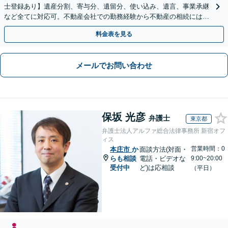
士登録あり】遺産分割、寄与分、遺留分、使い込み、遺言、事業承継
など全てに対応可。不動産会社での勤務経験から不動産の相続には特
に的確に対応【出張サービス】【夜間・休日面談】
料金表を見る
メールでお問い合わせ
保坂 光彦
弁護士
東京都
弁護士法人アルファ総合法律事務所 新宿オフ
ィス
営業時間：0
本庄市
か
面談方法(対面・
らも相談
電話・ビデオな
9:00~20:00
受付中
ど)は応相談
（平日）