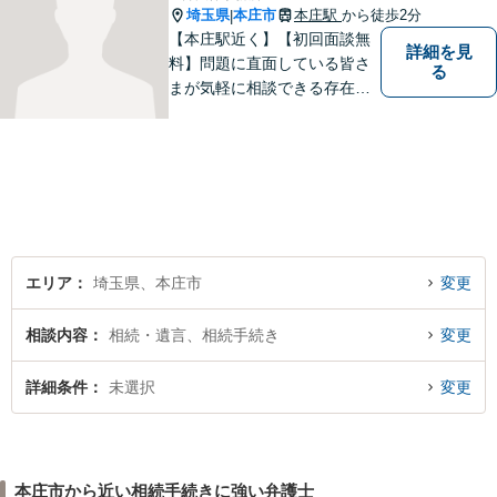
埼玉県
本庄市
本庄駅
から徒歩2分
|
【本庄駅近く】【初回面談無
詳細を見
料】問題に直面している皆さ
る
まが気軽に相談できる存在に
なります。離婚問題／相続問
題／交通事故など、幅広いト
ラブルに対応。【当日／夜間
／休日対応可能】公平・公正
な立場から、事件の見通しを
正確に伝えます。お気軽にご
相談ください。
エリア
埼玉県、本庄市
変更
相談内容
相続・遺言、相続手続き
変更
詳細条件
未選択
変更
本庄市から近い相続手続きに強い弁護士