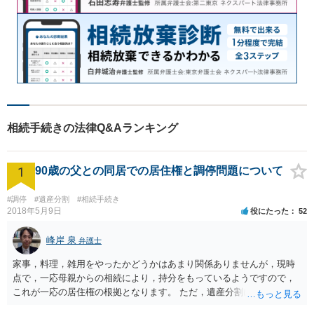
相続手続きの法律Q&Aランキング
1
90歳の父との同居での居住権と調停問題について
#調停
#遺産分割
#相続手続き
2018年5月9日
役にたった
52
峰岸 泉
弁護士
家事，料理，雑用をやったかどうかはあまり関係ありませんが，現時
点で，一応母親からの相続により，持分をもっているようですので，
これが一応の居住権の根拠となります。 ただ，遺産分割により，母の
持分を父親が取得した場合，住み続けるのは難しいかも知れません。