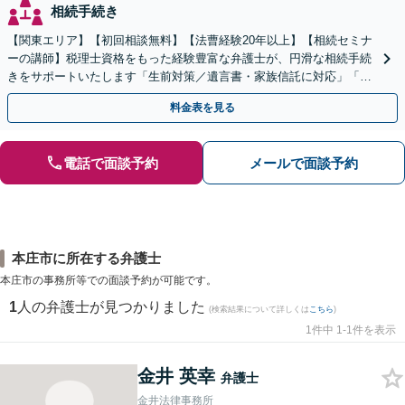
相続手続き
【関東エリア】【初回相談無料】【法曹経験20年以上】【相続セミナ
ーの講師】税理士資格をもった経験豊富な弁護士が、円滑な相続手続
きをサポートいたします「生前対策／遺言書・家族信託に対応」「遺
産整理業務の代行あり」【電話相談】
料金表を見る
電話で面談予約
メールで面談予約
本庄市に所在する弁護士
本庄市の事務所等での面談予約が可能です。
1
人の弁護士が見つかりました
(検索結果について詳しくは
こちら
)
1件中 1-1件を表示
金井 英幸
弁護士
金井法律事務所