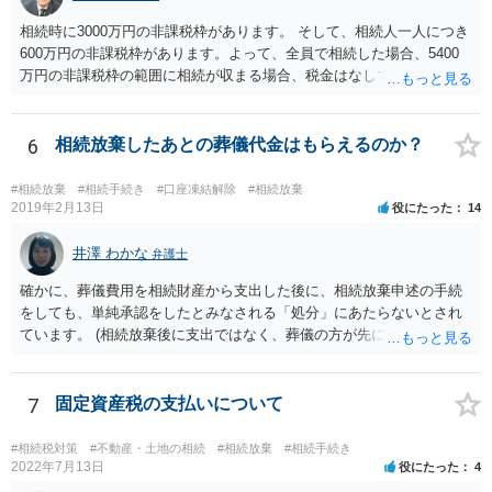
相続時に3000万円の非課税枠があります。 そして、相続人一人につき
600万円の非課税枠があります。よって、全員で相続した場合、5400
万円の非課税枠の範囲に相続が収まる場合、税金はなしです。 一人が
相続放棄すると、600万円の枠が一つ減ります。よって、4800万円の
範囲となります。 一般的には、全員で相続する方が税金はお得です。
また、全員で相続しても、話し合いの結果、親がすべて相続と決める
6
相続放棄したあとの葬儀代金はもらえるのか？
こともできます。この場合でも相続の非課税枠は、全員で相続した540
0万円分使えます。 父が亡くなり、母が全部相続すると、母から三人
#相続放棄
#相続手続き
#口座凍結解除
#相続放棄
で相続する際は、4800万円が非課税枠となります。 そうすると、母が
2019年2月13日
役にたった
14
亡くなってから相続すると、両親のどちらかが亡くなってから相続す
るより非課税の枠が減少します。 計画的に相続をするのがおすすめと
井澤 わかな
弁護士
いうことになります。これ以外にも気をつける点はあるかもしれませ
確かに、葬儀費用を相続財産から支出した後に、相続放棄申述の手続
んので、一度相談して想定するのがおすすめと思います。
をしても、単純承認をしたとみなされる「処分」にあたらないとされ
ています。 (相続放棄後に支出ではなく、葬儀の方が先に来るのが通常
だと思いますので、葬儀→葬儀費用を相続財産から支出→相続放棄申
述の手続ということだと思いますが) ただ、葬儀費用ならいくらでもよ
いということではなく、身分相応の、社会的儀式として当然認められ
7
固定資産税の支払いについて
る程度の金額に留まると考えた方がよいです。 もし、相続人の皆さん
に葬儀費用を支出する経済力がなく、質素な葬儀を行った費用であれ
#相続税対策
#不動産・土地の相続
#相続放棄
#相続手続き
ば相続財産から支出しても単純承認と認められない可能性が高いの
2022年7月13日
役にたった
4
で、相続放棄申述が受理される可能性も高いと思います。