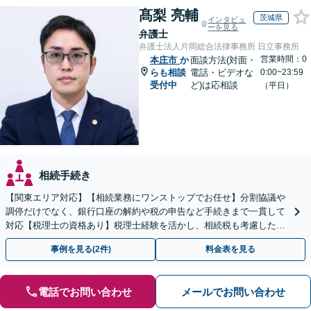
髙梨 亮輔
茨城県
インタビュ
ーを見る
弁護士
弁護士法人片岡総合法律事務所 日立事務所
営業時間：0
本庄市
か
面談方法(対面・
らも相談
電話・ビデオな
0:00~23:59
受付中
ど)は応相談
（平日）
相続手続き
【関東エリア対応】【相続業務にワンストップでお任せ】分割協議や
調停だけでなく、銀行口座の解約や税の申告など手続きまで一貫して
対応【税理士の資格あり】税理士経験を活かし、相続税も考慮した相
続手続きもお任せください【初回相談無料】生前贈与も対応
事例を見る(2件)
料金表を見る
電話でお問い合わせ
メールでお問い合わせ