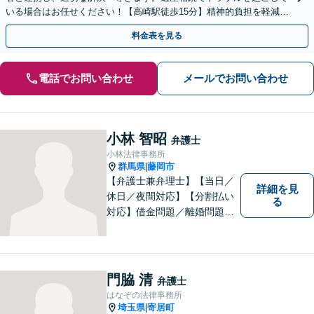
いる場合はお任せください！【高崎駅徒歩15分】精神的負担を軽減す
るためにも早めのご相談を。
料金表を見る
電話でお問い合わせ
メールでお問い合わせ
小林 智昭
弁護士
小林法律事務所
群馬県
藤岡市
|
【弁護士兼弁理士】【当日／
詳細を見
休日／夜間対応】【分割払い
る
対応】借金問題／離婚問題／
相続問題／企業法務など弁護
士業務も、特許／商標登録／
意匠登録など弁理士業務も、
幅広く対応。地域に根ざした
門脇 清
弁護士
法律事務所／特許事務所を目
はなぞの法律事務所
指しています。お気軽にご相
埼玉県
寄居町
|