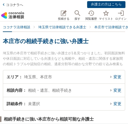
弁護士の方はこちら
ココナラへ
投稿する
探す
閲覧履歴
マイリスト
ログイン
ココナラ法律相談
埼玉県で法律相談できる弁護士
本庄市で法律相談で
本庄市の相続手続きに強い弁護士
埼玉県の本庄市で相続手続きに強い弁護士が1名見つかりました。初回面談無料
や休日面談に対応している弁護士なども掲載中。相続・遺言に関係する家族間
の相続トラブルや認知症の相続、遺産分割等の細かな分野での絞り込み検索も
でき便利です。特に金井法律事務所の金井 英幸弁護士のプロフィール情報や弁
護士費用、強みなどが注目されています。『本庄市で土日や夜間に発生した相
エリア
埼玉県、本庄市
変更
続手続きのトラブルを今すぐに弁護士に相談したい』『相続手続きのトラブル
解決の実績豊富な近くの弁護士を検索したい』『初回相談無料で相続手続きを
相談内容
相続・遺言、相続手続き
変更
法律相談できる本庄市内の弁護士に相談予約したい』などでお困りの相談者さ
んにおすすめです。
詳細条件
未選択
変更
相続手続きに強い本庄市から相談可能な弁護士