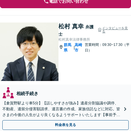
電話でお問い合わせ
松村 真幸
弁護
インタビューを見
る
士
松村真幸法律事務所
群馬
高崎
営業時間：09:30~17:30（平
|
県
市
日）
相続手続き
【倉賀野駅より車5分】【話しやすさが強み】遺産分割協議や調停、
不動産、遺留分侵害額請求、遺言書の作成、家族信託などに対応。皆
さまの今後の人生がより良くなるようサポートいたします【事前予約
で時間外面談可】【ビデオ面談可】【初回面談無料】
料金表を見る