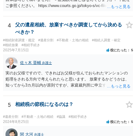
ご参照ください。 https://www.courts.go.jp/tokyo-s/vc-files/tokyo-s/file/
14-1kisairei.pdf
4
父の遺産相続、放棄すべきか調査してから決める
べきか？
#相続財産調査・鑑定
#遺産分割
#不動産・土地の相続
#相続人調査・確定
#相続放棄
#相続手続き
2025年7月15日
役にたった
5
佐々木 晋輔
弁護士
実のお父様ですので、できればお父様が住んでおられたマンションの
処理をされる方向で考えられたらと思います。 放棄するかどうかは、
知ってから3カ月以内が原則ですが、家庭裁判所に申立すれば3カ月の
期間を伸長することができます。 その間に、財産の状況を調査して、
放棄するかどうか決めることができます。 銀行やサラ金が数年も放置
することはありませんので、数年後に借金が発見される可能性はほぼ
5
相続税の節税になるのは？
ありません。 なお、私が扱った相続放棄を検討していた案件で、期間
伸長して調査したところ、サラ金に対する過払金など相当な財産が見
#遺産分割
#不動産・土地の相続
#協議
#相続手続き
つかったため相続したという事例がありました。
2024年8月25日
役にたった
5
関 大河
弁護士