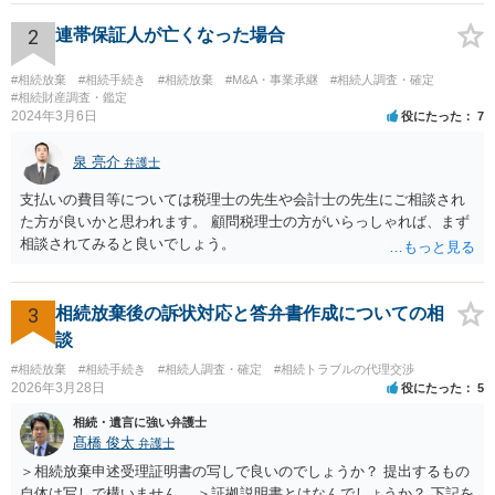
2
連帯保証人が亡くなった場合
#相続放棄
#相続手続き
#相続放棄
#M&A・事業承継
#相続人調査・確定
#相続財産調査・鑑定
2024年3月6日
役にたった
7
泉 亮介
弁護士
支払いの費目等については税理士の先生や会計士の先生にご相談され
た方が良いかと思われます。 顧問税理士の方がいらっしゃれば、まず
相談されてみると良いでしょう。
3
相続放棄後の訴状対応と答弁書作成についての相
談
#相続放棄
#相続手続き
#相続人調査・確定
#相続トラブルの代理交渉
2026年3月28日
役にたった
5
相続・遺言に強い弁護士
髙橋 俊太
弁護士
＞相続放棄申述受理証明書の写しで良いのでしょうか？ 提出するもの
自体は写しで構いません。 ＞証拠説明書とはなんでしょうか？ 下記を