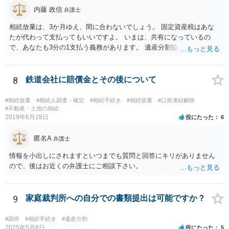
内藤 政信
弁護士
相続放棄は、3か月ゆえ、間に合わないでしょう。 固定資産税はあな
たが代わって支払ってもいいですよ。 いまは、共有になっているの
で、あなたも3分の1支払う義務があります。 遺産分割協議をして、不
動産取得者を決めて、相続登記する必要があります。 登記名義人に支
払い義務があります。
8
鉄道会社に賠償金とその後について
#相続放棄
#相続人調査・確定
#相続手続き
#相続放棄
#口座凍結解除
#不動産・土地の相続
2019年6月28日
役にたった
6
匿名A
弁護士
情報を小出しにされますといつまでも質問と回答にキリがありません
ので、後はお近くの弁護士にご相談下さい。
9
家庭裁判所への自分での書類提出は可能ですか？
#調停
#相続手続き
#遺産分割
2025年5月8日
役にたった
5