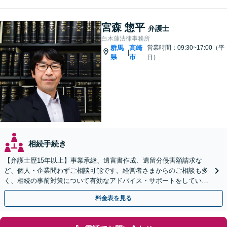
宮森 惣平
弁護士
白木蓮法律事務所
群馬
高崎
営業時間：09:30~17:00（平
|
県
市
日）
相続手続き
【弁護士歴15年以上】事業承継、遺言書作成、遺留分侵害額請求な
ど、個人・企業問わずご相談可能です。経営者さまからのご相談も多
く、相続の事前対策について有効なアドバイス・サポートをしていま
す。ぜひご相談ください。【セカンドオピニオン対応可】
料金表を見る