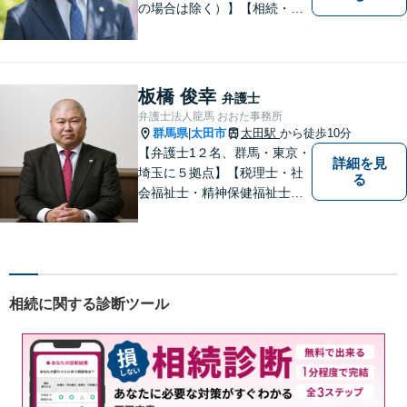
の場合は除く）】【相続・債
務整理・不貞慰謝料請求・労
災は相談料初回無料】＼20名
以上の弁護士が所属／チーム
で連携し、問題解決に向けて
板橋 俊幸
弁護士
取り組みます。おひとりで悩
弁護士法人龍馬 おおた事務所
まずに、お気軽にお問い合わ
群馬県
太田市
太田駅
から徒歩10分
|
せください。
【弁護士1２名、群馬・東京・
詳細を見
埼玉に５拠点】【税理士・社
る
会福祉士・精神保健福祉士が
所属】 【介護・福祉事業者の
サポートに注力】【土曜・夜
間相談可能】【出張相談可
能】
相続に関する診断ツール