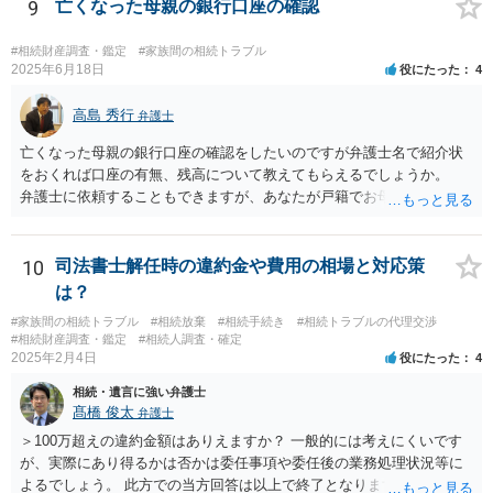
9
亡くなった母親の銀行口座の確認
#相続財産調査・鑑定
#家族間の相続トラブル
2025年6月18日
役にたった
4
高島 秀行
弁護士
亡くなった母親の銀行口座の確認をしたいのですが弁護士名で紹介状
をおくれば口座の有無、残高について教えてもらえるでしょうか。
弁護士に依頼することもできますが、あなたが戸籍でお母さんの相続
人であり、相続人本人であることなどを証明すれば、口座の有無や残
高は教えてくれると思います。 自分ではよくわからないということ
であれば、弁護士に相談し依頼されたら良いと思います。
10
司法書士解任時の違約金や費用の相場と対応策
は？
#家族間の相続トラブル
#相続放棄
#相続手続き
#相続トラブルの代理交渉
#相続財産調査・鑑定
#相続人調査・確定
2025年2月4日
役にたった
4
相続・遺言に強い弁護士
髙橋 俊太
弁護士
＞100万超えの違約金額はありえますか？ 一般的には考えにくいです
が、実際にあり得るかは否かは委任事項や委任後の業務処理状況等に
よるでしょう。 此方での当方回答は以上で終了となりますが、参考に