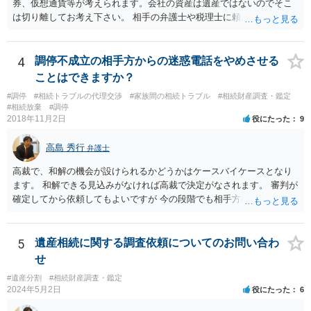
券、仮想通貨等が考えられます。会社の資産は遺産ではないのでそこ
は切り離してお考え下さい。 相手の弁護士や税理士に頼んでも守秘義
務を理由に断られる可能性が高いです。 資料は調停を起こしてから任
意に開示を求め、応じなければ「調査嘱託」という手続きを使って銀
行等に照会をかけることになるでしょう。 不動産は、相続登記が済ん
4
調停不成立の相手方からの迷惑電話をやめさせる
でいなければ市役所ないし区役所に、お子様と義父様のつながりがわ
ことはできますか？
かる戸籍一式を揃えてもちこみ、「名寄せ」という手続きをすると、
#調停
#相続トラブルの代理交渉
#家族間の相続トラブル
#相続財産調査・鑑定
分かると思います。遺産分割協議書の偽造等により既に相続登記され
#相続放棄
#調停
てしまっている場合は、住所などに当たりをつけて登記名義を調べて
2018年11月2日
役にたった
9
探すことになるでしょう。 代理人弁護士を立てられるのはおすすめで
すが、現代では、各々が自由に価格設定をしていますので、特に相場
高島 秀行
弁護士
はお示しできません。ただし、かつて日本弁護士連合会が設けていた
報酬基準を踏まえて価格設定している弁護士は一定数いると思います
高裁で、和解の機会が設けられるかどうかはケースバイケースとなり
ので、それが一応の目安となるでしょう。
ます。 和解できる見込みがなければ高裁で決定がなされます。 審判が
確定してから依頼してもよいですが 今の段階でも相手方の連絡が迷惑
であれば 弁護士に依頼してもよいと思います。
5
遺産相続に関する調査依頼についてのお問い合わ
せ
#遺産分割
#相続財産調査・鑑定
2024年5月2日
役にたった
6