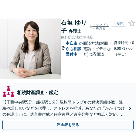
石垣 ゆり
千葉県
インタビュ
ーを見る
子
弁護士
佐野総合法律事務所
営業時間：0
本庄市
か
面談方法(対面・
らも相談
電話・ビデオな
9:00~17:00
受付中
ど)は応相談
（平日）
相続財産調査・鑑定
【千葉中央駅5分、船橋駅１分】親族間トラブルの解決実績多数！連
絡や話し合いなどを代理し、ストレスを軽減。あなたの「かかりつけ
の弁護士」に。遺言書作成／任意後見／遺産分割など幅広く対応。お
気軽にご相談ください！【初回来所相談30分無料】
料金表を見る