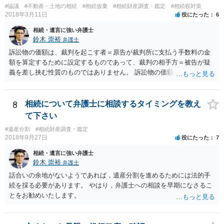
#協議
#不動産・土地の相続
#相続放棄
#相続財産調査・鑑定
#相続税対策
つかったため相続したという事例がありました。
2018年3月11日
役にたった
6
相続・遺言に強い弁護士
鈴木 崇裕
弁護士
訴訟物の価額は、裁判を起こす者＝原告が裁判所に支払う手数料の金
額を算定するために設定するものであって、裁判の相手方＝被告が疑
義を差し挟む性質のものではありません。 訴訟物の価額自体が裁判の
目的（審理の対象）となることもありませんので、上申書や証拠を出
したとしても、変更されることはありません。
8
相続について弁護士に相談するタイミングを教え
て下さい
#遺産分割
#相続財産調査・鑑定
2018年9月27日
役にたった
7
相続・遺言に強い弁護士
鈴木 崇裕
弁護士
話合いの余地がないようであれば，遺産分割を進めるためには法的手
続を採る必要があります。 やはり，弁護士への相談を早期になさるこ
とをお勧めいたします。