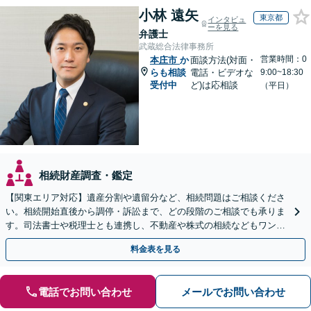
小林 遠矢
東京都
インタビュ
ーを見る
弁護士
武蔵総合法律事務所
営業時間：0
本庄市
か
面談方法(対面・
らも相談
電話・ビデオな
9:00~18:30
受付中
ど)は応相談
（平日）
相続財産調査・鑑定
【関東エリア対応】遺産分割や遺留分など、相続問題はご相談くださ
い。相続開始直後から調停・訴訟まで、どの段階のご相談でも承りま
す。司法書士や税理士とも連携し、不動産や株式の相続などもワンス
トップで対応可能。遺言書作成や事業承継のご相談にも対応
料金表を見る
電話でお問い合わせ
メールでお問い合わせ