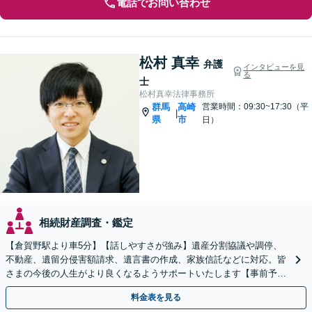
電話でお問い合わせ
松村 真幸
弁護
インタビューを見
る
士
松村真幸法律事務所
群馬
高崎
営業時間：09:30~17:30（平
|
県
市
日）
相続財産調査・鑑定
【倉賀野駅より車5分】【話しやすさが強み】遺産分割協議や調停、
不動産、遺留分侵害額請求、遺言書の作成、家族信託などに対応。皆
さまの今後の人生がより良くなるようサポートいたします【事前予約
で時間外面談可】【ビデオ面談可】【初回面談無料】
料金表を見る