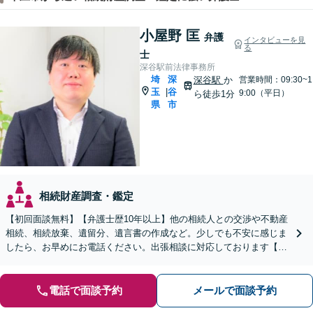
小屋野 匡
弁護
インタビューを見
る
士
深谷駅前法律事務所
埼
深
深谷駅
か
営業時間：09:30~1
玉
谷
|
9:00（平日）
ら徒歩1分
県
市
相続財産調査・鑑定
【初回面談無料】【弁護士歴10年以上】他の相続人との交渉や不動産
相続、相続放棄、遺留分、遺言書の作成など。少しでも不安に感じま
したら、お早めにお電話ください。出張相談に対応しております【休
日・夜間相談可】【深谷駅1分】
電話で面談予約
メールで面談予約