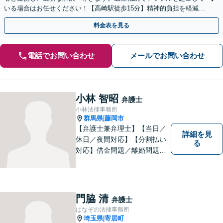
いる場合はお任せください！【高崎駅徒歩15分】精神的負担を軽減す
るためにも早めのご相談を。
料金表を見る
電話でお問い合わせ
メールでお問い合わせ
小林 智昭
弁護士
小林法律事務所
群馬県
藤岡市
|
【弁護士兼弁理士】【当日／
詳細を見
休日／夜間対応】【分割払い
る
対応】借金問題／離婚問題／
相続問題／企業法務など弁護
士業務も、特許／商標登録／
意匠登録など弁理士業務も、
幅広く対応。地域に根ざした
門脇 清
弁護士
法律事務所／特許事務所を目
はなぞの法律事務所
指しています。お気軽にご相
埼玉県
寄居町
|