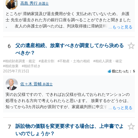
高島 秀行
弁護士
ところが 滞納家賃及び退去費用が全く 支払われていないため、 弁護
士 先生が退去された方の銀行口座を調べることができたと聞きました
。 友人の弁護士が調べたのは、判決取得後に滞納賃料回収のため
に、預金の有無及び残高の開示を求めたもので 判決を取るために、
預金の入出金履歴を調べたわけではありません。 残念ながら、事案
や目的も異なりますし、開示の内容も異なります。
6
父の遺産相続、放棄すべきか調査してから決める
べきか？
#相続財産調査・鑑定
#遺産分割
#不動産・土地の相続
#相続人調査・確定
#相続放棄
#相続手続き
2025年7月15日
役にたった
5
佐々木 晋輔
弁護士
実のお父様ですので、できればお父様が住んでおられたマンションの
処理をされる方向で考えられたらと思います。 放棄するかどうかは、
知ってから3カ月以内が原則ですが、家庭裁判所に申立すれば3カ月の
期間を伸長することができます。 その間に、財産の状況を調査して、
放棄するかどうか決めることができます。 銀行やサラ金が数年も放置
することはありませんので、数年後に借金が発見される可能性はほぼ
7
訴訟物の価額を変更要求する場合は、上申書でよ
ありません。 なお、私が扱った相続放棄を検討していた案件で、期間
いのでしょうか？
伸長して調査したところ、サラ金に対する過払金など相当な財産が見