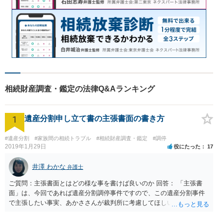
相続財産調査・鑑定の法律Q&Aランキング
1
遺産分割申し立て書の主張書面の書き方
#遺産分割
#家族間の相続トラブル
#相続財産調査・鑑定
#調停
2019年1月29日
役にたった
17
井澤 わかな
弁護士
ご質問：主張書面とはどの様な事を書けば良いのか 回答： 「主張書
面」は、今回であれば遺産分割調停事件ですので、この遺産分割事件
で主張したい事実、あかささんが裁判所に考慮してほしいと思う、亡
くなった方・あかささん・お姉さん間の事情などを記入することにな