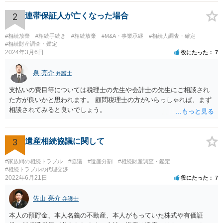
ります。 もし、主張したい事実や考慮してほしい事情に関連して
資料を持っているようであれば、主張書面とは別で提出できます。も
2
連帯保証人が亡くなった場合
し、お姉さんに見られたくないような資料がある場合、「非開示の希
望に関する申出書」と共に提出することも考えられます。 ご質問：書
#相続放棄
#相続手続き
#相続放棄
#M&A・事業承継
#相続人調査・確定
いた方が良い事と書かない方が良い事 回答： お姉さんが申立書の「申
#相続財産調査・鑑定
2024年3月6日
役にたった
7
立ての趣旨」のところに書いている遺産の分け方に対して意見があれ
ば、まずそれを書くとよいです。 次に「申立ての理由」のところに、
泉 亮介
なぜ調停を申し立てたのか(例えば、あかささんと話合いが出来ない／
弁護士
決裂した、など)や亡くなった方・あかささん・お姉さん間の事情やい
支払いの費目等については税理士の先生や会計士の先生にご相談され
きさつなどが書かれていると思うので、あかささんから見てそれは違
た方が良いかと思われます。 顧問税理士の方がいらっしゃれば、まず
うと感じるところは、どのように違うのか、など書くとよいです。 そ
相談されてみると良いでしょう。
の他、お姉さんの申立書には書かれていないけど、どのように遺産を
分けるかを決めるについてあかささんが重要だと考える事情があれば
(例えば、○○のときにお姉さんは亡くなった方からお金を援助してもら
3
遺産相続協議に関して
った等)、それも書くとよいです。 書かない方が良いと思うことは、遺
産分割に関係ない(と思われる)いきさつを沢山盛り込むことだと考えま
#家族間の相続トラブル
#協議
#遺産分割
#相続財産調査・鑑定
す(あくまで遺産分割に関係することに留める方が、裁判所や調停委員
#相続トラブルの代理交渉
の方に事情を理解してもらいやすいと思います)。
2022年6月21日
役にたった
7
佐山 亮介
弁護士
本人の預貯金、本人名義の不動産、本人がもっていた株式や有価証