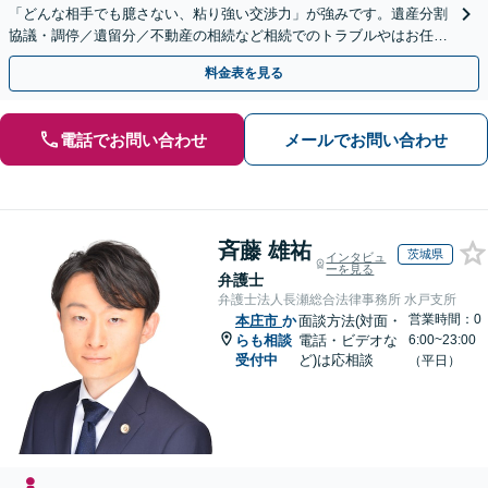
「どんな相手でも臆さない、粘り強い交渉力」が強みです。遺産分割
協議・調停／遺留分／不動産の相続など相続でのトラブルやはお任せ
ください。遺言書や生前贈与など生前対策にも注力
料金表を見る
電話でお問い合わせ
メールでお問い合わせ
斉藤 雄祐
茨城県
インタビュ
ーを見る
弁護士
弁護士法人長瀬総合法律事務所 水戸支所
営業時間：0
本庄市
か
面談方法(対面・
らも相談
電話・ビデオな
6:00~23:00
受付中
ど)は応相談
（平日）