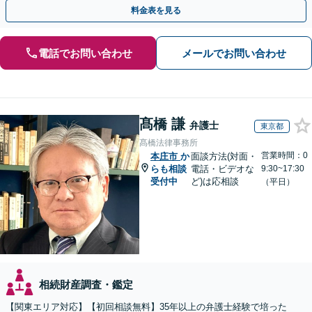
指します【WEB面談可】
料金表を見る
電話でお問い合わせ
メールでお問い合わせ
髙橋 謙
弁護士
東京都
髙橋法律事務所
営業時間：0
本庄市
か
面談方法(対面・
らも相談
電話・ビデオな
9:30~17:30
受付中
ど)は応相談
（平日）
相続財産調査・鑑定
【関東エリア対応】【初回相談無料】35年以上の弁護士経験で培った