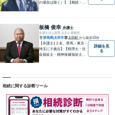
の場合は除く）】【相続・債
務整理・不貞慰謝料請求・労
災は相談料初回無料】＼20名
以上の弁護士が所属／チーム
で連携し、問題解決に向けて
板橋 俊幸
弁護士
取り組みます。おひとりで悩
弁護士法人龍馬 おおた事務所
まずに、お気軽にお問い合わ
群馬県
太田市
太田駅
から徒歩10分
|
せください。
【弁護士1２名、群馬・東京・
詳細を見
埼玉に５拠点】【税理士・社
る
会福祉士・精神保健福祉士が
所属】 【介護・福祉事業者の
サポートに注力】【土曜・夜
間相談可能】【出張相談可
能】
相続に関する診断ツール