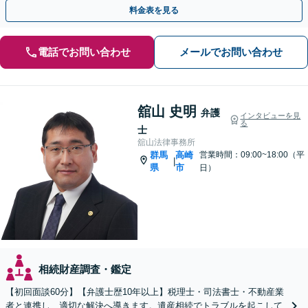
相談可】
料金表を見る
電話でお問い合わせ
メールでお問い合わせ
舘山 史明
弁護
インタビューを見
る
士
舘山法律事務所
群馬
高崎
営業時間：09:00~18:00（平
|
県
市
日）
相続財産調査・鑑定
【初回面談60分】【弁護士歴10年以上】税理士・司法書士・不動産業
者と連携し、適切な解決へ導きます。遺産相続でトラブルを起こして