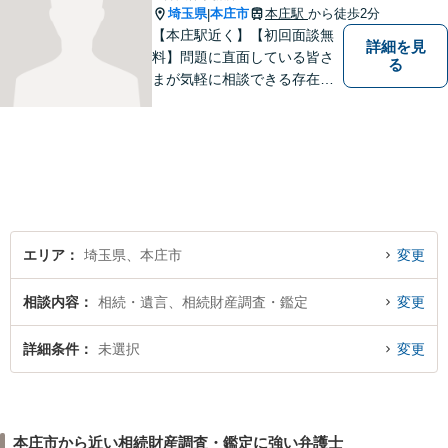
埼玉県
本庄市
本庄駅
から徒歩2分
|
【本庄駅近く】【初回面談無
詳細を見
料】問題に直面している皆さ
る
まが気軽に相談できる存在に
なります。離婚問題／相続問
題／交通事故など、幅広いト
ラブルに対応。【当日／夜間
／休日対応可能】公平・公正
な立場から、事件の見通しを
正確に伝えます。お気軽にご
相談ください。
エリア
埼玉県、本庄市
変更
相談内容
相続・遺言、相続財産調査・鑑定
変更
詳細条件
未選択
変更
本庄市から近い相続財産調査・鑑定に強い弁護士