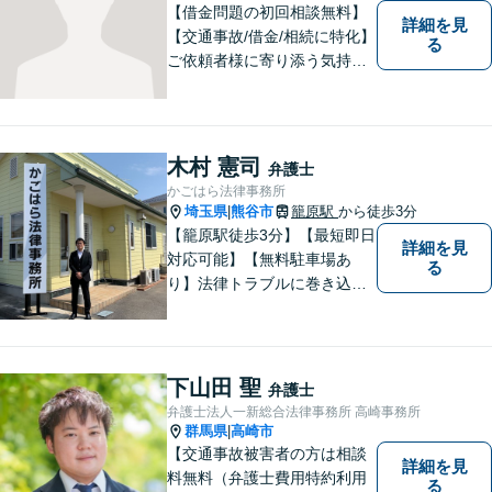
談ください。
【借金問題の初回相談無料】
詳細を見
【交通事故/借金/相続に特化】
る
ご依頼者様に寄り添う気持ち
を大切にしております。交通
事故、借金問題、相続・遺言
など一般民事から刑事事件、
顧問契約まで幅広い分野に対
木村 憲司
弁護士
応しております。
かごはら法律事務所
埼玉県
熊谷市
籠原駅
から徒歩3分
|
【籠原駅徒歩3分】【最短即日
詳細を見
対応可能】【無料駐車場あ
る
り】法律トラブルに巻き込ま
れた場合は、どのようなもの
であっても早めの相談が重要
です。早めの相談がより良い
解決の鍵です。お困りごとが
下山田 聖
弁護士
ございましたら、お気軽にご
弁護士法人一新総合法律事務所 高崎事務所
相談ください。
群馬県
高崎市
|
【交通事故被害者の方は相談
詳細を見
料無料（弁護士費用特約利用
る