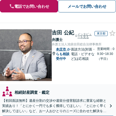
電話でお問い合わせ
メールでお問い合わせ
吉田 公紀
東京都
インタビュ
ーを見る
弁護士
弁護士法人池袋吉田総合法律事務所
営業時間：0
本庄市
か
面談方法(対面・
らも相談
電話・ビデオな
9:30~18:30
受付中
ど)は応相談
（平日）
相続財産調査・鑑定
【初回面談無料】遺産分割の交渉や遺留分侵害額請求に豊富な経験と
実績あり！「とにかく一円でも多く獲得してほしい」「とにかく早く
解決してほしい」など、お一人おひとりのニーズに合わせた解決を目