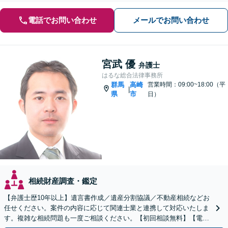
電話でお問い合わせ
メールでお問い合わせ
宮武 優
弁護士
はるな総合法律事務所
群馬
高崎
営業時間：09:00~18:00（平
|
県
市
日）
相続財産調査・鑑定
【弁護士歴10年以上】遺言書作成／遺産分割協議／不動産相続などお
任せください。案件の内容に応じて関連士業と連携して対応いたしま
す。複雑な相続問題も一度ご相談ください。【初回相談無料】【電話