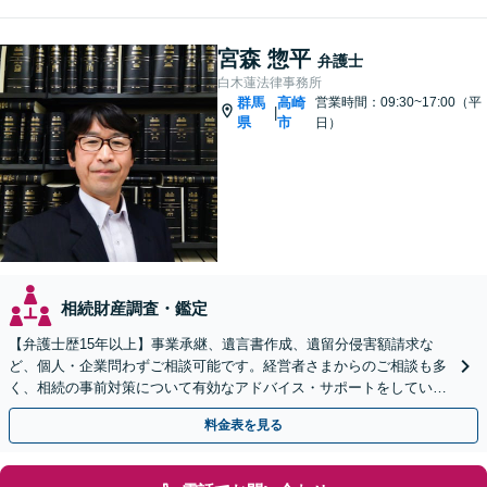
宮森 惣平
弁護士
白木蓮法律事務所
群馬
高崎
営業時間：09:30~17:00（平
|
県
市
日）
相続財産調査・鑑定
【弁護士歴15年以上】事業承継、遺言書作成、遺留分侵害額請求な
ど、個人・企業問わずご相談可能です。経営者さまからのご相談も多
く、相続の事前対策について有効なアドバイス・サポートをしていま
す。ぜひご相談ください。【セカンドオピニオン対応可】
料金表を見る