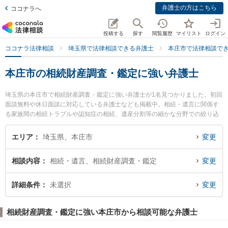
弁護士の方はこちら
ココナラへ
投稿する
探す
閲覧履歴
マイリスト
ログイン
ココナラ法律相談
埼玉県で法律相談できる弁護士
本庄市で法律相談で
本庄市の相続財産調査・鑑定に強い弁護士
埼玉県の本庄市で相続財産調査・鑑定に強い弁護士が1名見つかりました。初回
面談無料や休日面談に対応している弁護士なども掲載中。相続・遺言に関係す
る家族間の相続トラブルや認知症の相続、遺産分割等の細かな分野での絞り込
み検索もでき便利です。特に金井法律事務所の金井 英幸弁護士のプロフィール
情報や弁護士費用、強みなどが注目されています。『本庄市で土日や夜間に発
エリア
埼玉県、本庄市
変更
生した相続財産調査・鑑定のトラブルを今すぐに弁護士に相談したい』『相続
財産調査・鑑定のトラブル解決の実績豊富な近くの弁護士を検索したい』『初
相談内容
相続・遺言、相続財産調査・鑑定
変更
回相談無料で相続財産調査・鑑定を法律相談できる本庄市内の弁護士に相談予
約したい』などでお困りの相談者さんにおすすめです。
詳細条件
未選択
変更
相続財産調査・鑑定に強い本庄市から相談可能な弁護士