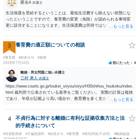
匿名A
弁護士
や費用などを踏まえて個別に検討することになります。公正証書の他
の条項において、養育費の終期についてどのように定められている
生活保護を受給するということは、最低生活費すら賄えない状態にな
か、大学進学に関する定めの有無、「教育費」「進学費用」に関する
ったということですので、養育費の変更（免除）が認められる事情変
定めの有無等について確認する必要があると考えられます。
更に該当することになります。生活保護費は所得ではないので、「保
護費から養育費を支払え」という結論にはなりません。ただ、実際に
支払った場合に返還請求権が認められたり役所から何らかのペナルテ
ィが課されたりするわけではなく、「残りのお金で自己責任で生活せ
3
養育費の適正額についての相談
よ」ということになるので、生活保護を受給することになった時はす
みやかに合意のための話し合いあるいは調停申立てをすべきでしょ
#養育費
#財産分与
#親権
う。
2026年7月10日
役にたった
4
離婚・男女問題に強い弁護士
三村 勇人
弁護士
https://www.courts.go.jp/toukei_siryou/siryo/H30shihou_houkoku/index.
html 裁判所で公表されている基準をご覧ください。 実際の計算は複雑
であり、年収が記載より高い場合や、教育費を多く支出予定される場
合、子が４人以上いる場合、再婚している場合など表を使えない場合
もございますが、本件のように簡易な相場観を知るためにはこちらで
十分かと思います。
4
不貞行為に対する離婚に有利な証拠収集方法と法
的手続きについて
#有責配偶者
#不倫慰謝料
#財産分与
#養育費
#異性関係(不貞等)
#離婚協議
2026年8月5日
役にたった
2