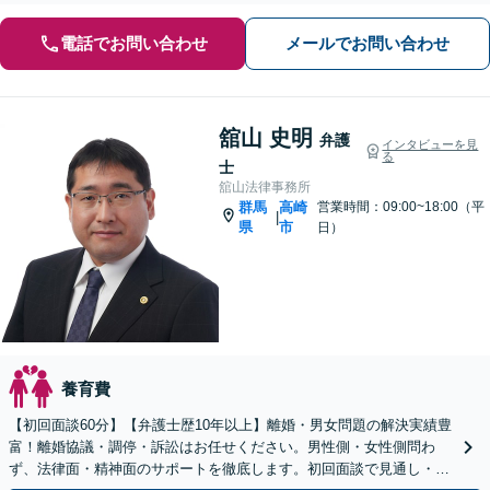
電話でお問い合わせ
メールでお問い合わせ
舘山 史明
弁護
インタビューを見
る
士
舘山法律事務所
群馬
高崎
営業時間：09:00~18:00（平
|
県
市
日）
養育費
【初回面談60分】【弁護士歴10年以上】離婚・男女問題の解決実績豊
富！離婚協議・調停・訴訟はお任せください。男性側・女性側問わ
ず、法律面・精神面のサポートを徹底します。初回面談で見通し・費