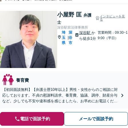
小屋野 匡
弁護
インタビューを見
る
士
深谷駅前法律事務所
埼
深
深谷駅
か
営業時間：09:30~1
玉
谷
|
9:00（平日）
ら徒歩1分
県
市
養育費
【初回面談無料】【弁護士歴10年以上】男性・女性からのご相談に対
応しております。不貞の慰謝料請求、養育費、協議、調停、財産分与
など。少しでも不安や違和感を感じましたら、お早めにお電話くださ
い【休日・夜間相談可】【深谷駅1分】
電話で面談予約
メールで面談予約