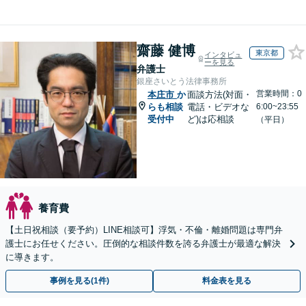
齋藤 健博
東京都
インタビュ
ーを見る
弁護士
銀座さいとう法律事務所
営業時間：0
本庄市
か
面談方法(対面・
らも相談
電話・ビデオな
6:00~23:55
受付中
ど)は応相談
（平日）
養育費
【土日祝相談（要予約）LINE相談可】浮気・不倫・離婚問題は専門弁
護士にお任せください。圧倒的な相談件数を誇る弁護士が最適な解決
に導きます。
事例を見る(1件)
料金表を見る