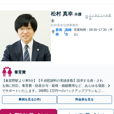
松村 真幸
弁護
インタビューを見
る
士
松村真幸法律事務所
群馬
高崎
営業時間：09:30~17:30（平
|
県
市
日）
養育費
【倉賀野駅より車5分】【不貞慰謝料の実績多数】請求する側・され
る側に対応。養育費・財産分与・親権・婚姻費用など、あらゆる場面
でサポートいたします。1時間1.1万円〜のバックアッププランもご用
意【ビデオ面談や事前予約で時間外面談可】
事例を見る(1件)
料金表を見る