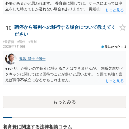
すが、裁判所が関与しない当事者間の合意では、役所が減額そのもの
必要があるかと思われます。 養育費に関しては、ケースによっては申
あるいは減額幅の妥当性等を問題にする場合があるため、できれば減
立をした時までしか遡れない場合もありえます。 再婚後の相手方の行
額調停での解決が望ましいと思います。 生活保護世帯であれば、法テ
動がどのようなものであったのかも重要であるため、相手が再婚後の
ラスを利用して弁護士へ依頼することも考えられるでしょう（最終的
養育費に関するやりとり等があればそちらについても確認する必要が
には立替えを受けた弁護士費用等の償還が免除されるからです）。
あるでしょう。 公開相談の場での回答よりも個別に弁護士にご相談さ
10
調停から審判への移行する場合について教えてく
れることをお勧めいたします。
ださい
#養育費
#調停
#審判
2026年7月9日
役にたった
1
鬼沢 健士
弁護士
●●たり、が多いので個別に答えることはできませんが、 無断欠席やド
タキャンに関しては２回待つことが多いと思います。 １回でも強く言
えば調停不成立になるかもしれません。
もっとみる
養育費に関連する法律相談コラム