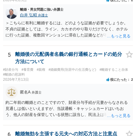
離婚・男女問題に強い弁護士
白井 弘昭
弁護士
＞こちらに有利に離婚するには、どのような証拠が必要でしょうか。
不貞の証拠としては、ライン、カカオのやり取りだけでなく、ホテル
に行った証拠、複数回マンションに滞在した証拠などが有効です。 不
貞の証拠があれば、離婚をさらに有利に進める（離婚したい時期に離
婚する、慰謝料をとるなど）ことができると思われます。 ただし、不
貞発覚後、長期間同居を続けると、不貞を許したとの評価につながる
5
離婚後の元配偶者名義の銀行通帳とカードの処分
場合がありますので、ご注意ください。 以上、ご参考まで。
方法について
#財産分与
#養育費
#親権
#婚姻費用(別居中の生活費など)
#離婚すること自体
#離婚の慰謝料
2026年7月13日
役にたった
2
匿名A
弁護士
約二年前の離婚とのことですので、財産分与手続が元妻からなされる
見通しは低いといえますが、当該通帳・キャッシュカードはいちお
う、他人の財産を保管している状態に該当し、民法上は事務管理（597
条）が成立しているとはいえます。 現実に問題になることはさほど考
えにくくとも、表だってのお答えとしては元妻の了解なく処分するこ
とはできないというお答えになってしまいます。
6
離婚無効を主張する元夫への対応方法と注意点