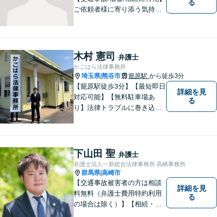
る
ご依頼者様に寄り添う気持ち
を大切にしております。交通
事故、借金問題、相続・遺言
など一般民事から刑事事件、
顧問契約まで幅広い分野に対
木村 憲司
弁護士
応しております。
かごはら法律事務所
埼玉県
熊谷市
籠原駅
から徒歩3分
|
【籠原駅徒歩3分】【最短即日
詳細を見
対応可能】【無料駐車場あ
る
り】法律トラブルに巻き込ま
れた場合は、どのようなもの
であっても早めの相談が重要
です。早めの相談がより良い
解決の鍵です。お困りごとが
下山田 聖
弁護士
ございましたら、お気軽にご
弁護士法人一新総合法律事務所 高崎事務所
相談ください。
群馬県
高崎市
|
【交通事故被害者の方は相談
詳細を見
料無料（弁護士費用特約利用
る
の場合は除く）】【相続・債
務整理・不貞慰謝料請求・労