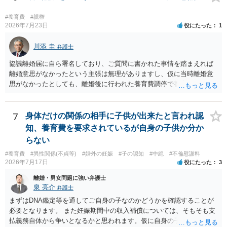
#養育費
#親権
2026年7月23日
役にたった
1
川添 圭
弁護士
協議離婚届に自ら署名しており、ご質問に書かれた事情を踏まえれば
離婚意思がなかったという主張は無理がありますし、仮に当時離婚意
思がなかったとしても、離婚後に行われた養育費調停で養育費が合意
しているのですから、離婚を追認していることは明らかです。 「弁護
士と離婚無効の話を進めている」「離婚無効で裁判を起こす」という
のがそもそも本当かどうかも疑わしいと思いますし、仮に弁護士へ相
7
身体だけの関係の相手に子供が出来たと言われ認
談しているとすればおそらく嘘を重ねて説明しているので容易に嘘を
知、養育費を要求されているが自身の子供か分か
暴くことができるでしょう。「人生最後に話し合いをしないか？責め
らない
るとかはしない」というのは、モラハラ夫の典型的な常套句ですの
#養育費
#異性関係(不貞等)
#婚外の妊娠
#子の認知
#中絶
#不倫慰謝料
で、むしろそれを武器として使えるでしょう。 仮に弁護士からの通知
2026年7月17日
役にたった
3
や裁判所からの調停期日通知書等が届いた場合、面倒ですが、粛々と
こちらも弁護士へ依頼して対応すれば良いと思います。モラハラ夫へ
離婚・男女問題に強い弁護士
の対応は精神的に疲弊するので、弁護士へ任せればよいと思います。
泉 亮介
弁護士
まずはDNA鑑定等を通してご自身の子なのかどうかを確認することが
必要となります。 また妊娠期間中の収入補償については、そもそも支
払義務自体から争いとなるかと思われます。仮に自身の子であったと