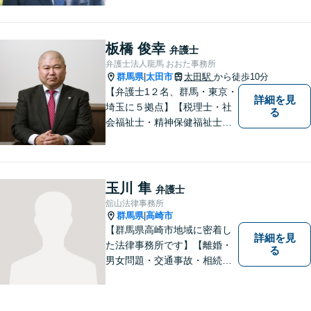
災は相談料初回無料】＼20名
以上の弁護士が所属／チーム
で連携し、問題解決に向けて
板橋 俊幸
弁護士
取り組みます。おひとりで悩
弁護士法人龍馬 おおた事務所
まずに、お気軽にお問い合わ
群馬県
太田市
太田駅
から徒歩10分
|
せください。
【弁護士1２名、群馬・東京・
詳細を見
埼玉に５拠点】【税理士・社
る
会福祉士・精神保健福祉士が
所属】 【介護・福祉事業者の
サポートに注力】【土曜・夜
間相談可能】【出張相談可
能】
玉川 隼
弁護士
舘山法律事務所
群馬県
高崎市
|
【群馬県高崎市地域に密着し
詳細を見
た法律事務所です】【離婚・
る
男女問題・交通事故・相続問
題・借金・債務整理など】
【駐車場２台無料】深刻な悩
みを抱えていらっしゃる皆様