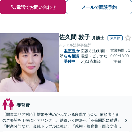
電話でお問い合わせ
メールで面談予約
佐久間 敦子
弁護士
東京都
ルシェル法律事務所
営業時間：1
本庄市
か
面談方法(対面・
らも相談
電話・ビデオな
0:00~18:00
受付中
ど)は応相談
（平日）
養育費
【関東エリア対応】離婚を決めかねている段階でもOK。依頼者さま
のご要望を丁寧にヒアリングし、納得いく解決へ「不倫問題に精通」
「財産分与など、金銭トラブルに強い」「親権・養育費・面会交流も