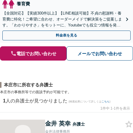
養育費
【全国対応】【実績300件以上】【LINE相談可能】不貞の慰謝料・養
育費に特化！ご希望に合わせ、オーダーメイドで解決策をご提案しま
す。「わかりやすさ」をモットーに、Youtubeでも役立つ情報を発信
中【初回相談無料】【土日対応可】
料金表を見る
電話でお問い合わせ
メールでお問い合わせ
本庄市に所在する弁護士
本庄市の事務所等での面談予約が可能です。
1
人の弁護士が見つかりました
(検索結果について詳しくは
こちら
)
1件中 1-1件を表示
金井 英幸
弁護士
金井法律事務所