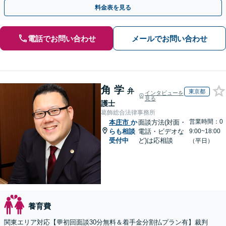
お任せ」【完全個室】【子連れ相談可】【初回相談無料】
料金表を見る
電話でお問い合わせ
メールでお問い合わせ
角 学
弁
東京都
インタビューを
見る
護士
葛飾総合法律事務所
営業時間：0
本庄市
か
面談方法(対面・
らも相談
電話・ビデオな
9:00~18:00
受付中
ど)は応相談
（平日）
養育費
関東エリア対応【💬初回面談30分無料＆着手金分割払プラン有】裁判