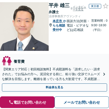
平井 雄三
東京都
インタビュ
ーを見る
弁護士
法律事務所アヴァンティ
営業時間：0
本庄市
か
面談方法(対面・
らも相談
電話・ビデオな
9:00~18:00
受付中
ど)は応相談
（平日）
養育費
【関東エリア対応｜初回相談無料】不貞慰謝料を「請求したい・請求
された」でお悩みの方へ。泥沼化する前に、粘り強い交渉でスムーズ
な解決を目指します。離婚を迷っている方も大歓迎です。不貞慰謝料
請求に強い弁護士にお任せください！【夜間や休日相談可】
料金表を見る
電話でお問い合わせ
メールでお問い合わせ