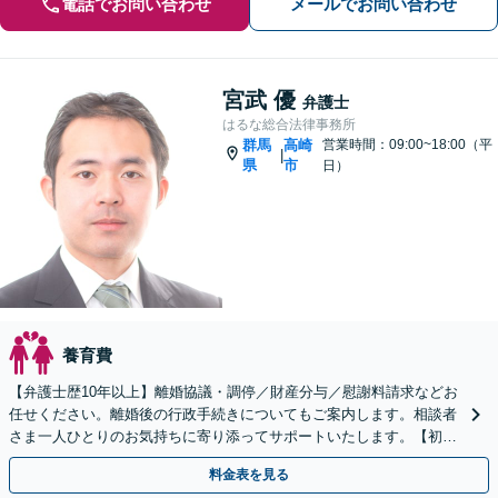
電話でお問い合わせ
メールでお問い合わせ
宮武 優
弁護士
はるな総合法律事務所
群馬
高崎
営業時間：09:00~18:00（平
|
県
市
日）
養育費
【弁護士歴10年以上】離婚協議・調停／財産分与／慰謝料請求などお
任せください。離婚後の行政手続きについてもご案内します。相談者
さま一人ひとりのお気持ちに寄り添ってサポートいたします。【初回
相談無料】【電話相談可】
料金表を見る