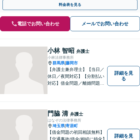
用を明確化【高崎駅徒歩15分】
料金表を見る
電話でお問い合わせ
メールでお問い合わせ
小林 智昭
弁護士
小林法律事務所
群馬県
藤岡市
|
【弁護士兼弁理士】【当日／
詳細を見
休日／夜間対応】【分割払い
る
対応】借金問題／離婚問題／
相続問題／企業法務など弁護
士業務も、特許／商標登録／
意匠登録など弁理士業務も、
幅広く対応。地域に根ざした
門脇 清
弁護士
法律事務所／特許事務所を目
はなぞの法律事務所
指しています。お気軽にご相
埼玉県
寄居町
|
談ください。
【借金問題の初回相談無料】
詳細を見
【交通事故/借金/相続に特化】