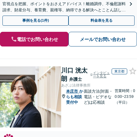
官視点を把握、ポイントをおさえアドバイス！離婚調停、不倫慰謝料
請求、財産分与、養育費、親権等、納得できる解決へとことん話し合
いましょう！【著書・セミナー実績多数】子連れ相談可
事例を見る(1件)
料金表を見る
電話でお問い合わせ
メールでお問い合わせ
川口 洸太
東京都
インタビュ
ーを見る
朗
弁護士
あざぶ法律事務所
営業時間：0
本庄市
か
面談方法(対面・
らも相談
電話・ビデオな
0:00~23:59
受付中
ど)は応相談
（平日）