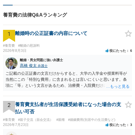
に、何とか笑顔を取り戻して
いただきたいというのをモッ
養育費の法律Q&Aランキング
トーにしております。
1
離婚時の公正証書の内容について
#養育費
#離婚の慰謝料
2026年8月3日
役にたった
6
離婚・男女問題に強い弁護士
髙橋 俊太
弁護士
ご記載の公正証書の文言だけからすると、大学の入学金や授業料等が
当然にこの「特別な費用」に含まれるとは言いにくいと思います。条
項に「等」という文言があるため、治療費・入院費だけに限定される
わけではありませんが、その前に「病気・事故に伴う費用」と明記さ
れていますので、通常は、病気や事故によって臨時に必要となった医
療費その他これに類する特別支出を念頭に置いた条項と読むのが自然
2
養育費支払者が生活保護受給者になった場合の支
です。したがって、大学の入学金、授業料、受験費用などの教育費に
払い可否
ついてまで、「この条項があるから当然に半額を請求できる」とまで
#養育費
#親子交流（面会交流）
#親権
#婚姻費用(別居中の生活費など)
は言いにくいと思われます。なお、通常、大学進学費用をどこまで負
2026年7月23日
役にたった
3
担すべきかについては、離婚時の合意内容のほか、子どもの年齢、大
学進学についての父母の認識、父母の学歴・収入・資産状況、進学先