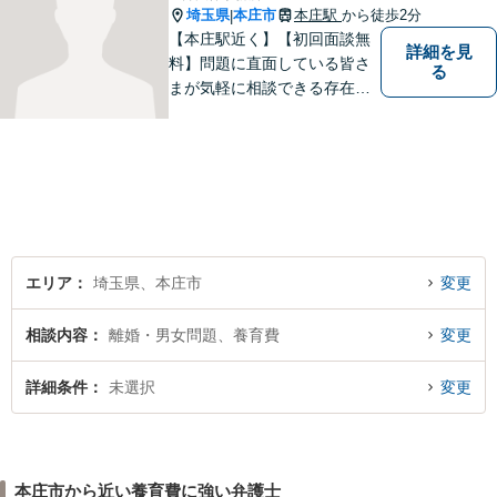
埼玉県
本庄市
本庄駅
から徒歩2分
|
【本庄駅近く】【初回面談無
詳細を見
料】問題に直面している皆さ
る
まが気軽に相談できる存在に
なります。離婚問題／相続問
題／交通事故など、幅広いト
ラブルに対応。【当日／夜間
／休日対応可能】公平・公正
な立場から、事件の見通しを
正確に伝えます。お気軽にご
相談ください。
エリア
埼玉県、本庄市
変更
相談内容
離婚・男女問題、養育費
変更
詳細条件
未選択
変更
本庄市から近い養育費に強い弁護士