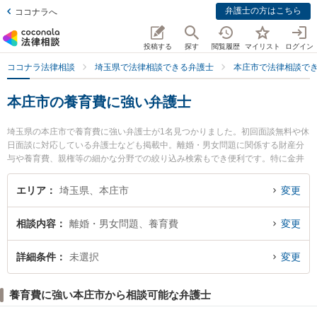
弁護士の方はこちら
ココナラへ
投稿する
探す
閲覧履歴
マイリスト
ログイン
ココナラ法律相談
埼玉県で法律相談できる弁護士
本庄市で法律相談で
本庄市の養育費に強い弁護士
埼玉県の本庄市で養育費に強い弁護士が1名見つかりました。初回面談無料や休
日面談に対応している弁護士なども掲載中。離婚・男女問題に関係する財産分
与や養育費、親権等の細かな分野での絞り込み検索もでき便利です。特に金井
法律事務所の金井 英幸弁護士のプロフィール情報や弁護士費用、強みなどが注
目されています。『本庄市で土日や夜間に発生した養育費のトラブルを今すぐ
エリア
埼玉県、本庄市
変更
に弁護士に相談したい』『養育費のトラブル解決の実績豊富な近くの弁護士を
検索したい』『初回相談無料で養育費を法律相談できる本庄市内の弁護士に相
相談内容
離婚・男女問題、養育費
変更
談予約したい』などでお困りの相談者さんにおすすめです。
詳細条件
未選択
変更
養育費に強い本庄市から相談可能な弁護士