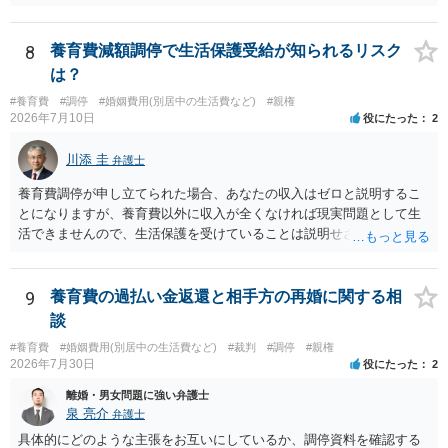
して、そのことから当然に補償義務が発生するものではありません。
相手に弁護士がついているということであれば、依頼をするかしない
かは別として一度ご自身も個別に弁護士に相談をされたほうが良いで
8
養育費減額調停で生活保護受給が知られるリスク
しょう。
は？
#養育費
#調停
#婚姻費用(別居中の生活費など)
#親権
2026年7月10日
役にたった
2
川添 圭
弁護士
養育費調停が申し立てられた場合、あなたの収入はゼロと説明するこ
とになりますが、養育費以外に収入が全くなければ現実問題として生
活できませんので、生活保護を受けていることは説明せざるを得ない
可能性が高いと思います。 ただ、「生活保護を受けていたら養育費は
もらえなくなる」わけではありません。むしろ生活保護受給世帯で
も、養育費請求権があるならそれを行使すべきというのが国の基本的
9
養育費の過払い金返還と相手方の再婚に関する相
な考え方ですので、養育費を貰わないことの方が問題になります。た
談
だし、養育費を受領した場合には収入申告して保護費が調整（養育費
#養育費
#婚姻費用(別居中の生活費など)
#裁判
#調停
#親権
相当部分は支給額から控除）されますので、保護費を含めた総収入が
2026年7月30日
役にたった
2
増えるわけではないことが多いと思います（なお、現在相手方から養
育費を受領しているのであれば、ケースワーカーへ収入申告をしてお
離婚・男女問題に強い弁護士
られるはずです）。 生活保護の事実を明かしたくないという理由で裁
泉 亮介
弁護士
判外の合意で養育費の減額を合意するという方法も一応は考えられま
具体的にどのような主張をお互いにしているか、調停資料を確認する