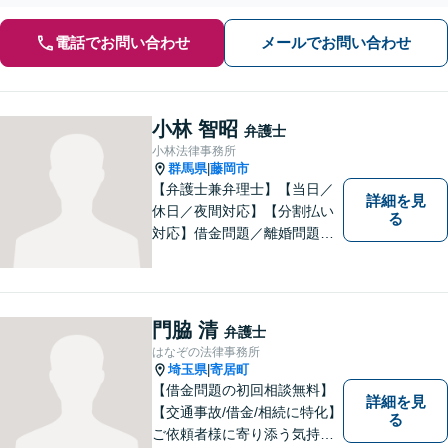
電話でお問い合わせ
メールでお問い合わせ
小林 智昭
弁護士
小林法律事務所
群馬県
藤岡市
|
【弁護士兼弁理士】【当日／
詳細を見
休日／夜間対応】【分割払い
る
対応】借金問題／離婚問題／
相続問題／企業法務など弁護
士業務も、特許／商標登録／
意匠登録など弁理士業務も、
幅広く対応。地域に根ざした
門脇 清
弁護士
法律事務所／特許事務所を目
はなぞの法律事務所
指しています。お気軽にご相
埼玉県
寄居町
|
談ください。
【借金問題の初回相談無料】
詳細を見
【交通事故/借金/相続に特化】
る
ご依頼者様に寄り添う気持ち