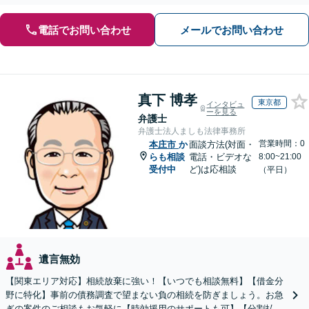
産もご相談ください】【初回相談30分1000円】
電話でお問い合わせ
メールでお問い合わせ
真下 博孝
東京都
インタビュ
ーを見る
弁護士
弁護士法人ましも法律事務所
営業時間：0
本庄市
か
面談方法(対面・
らも相談
電話・ビデオな
8:00~21:00
受付中
ど)は応相談
（平日）
遺言無効
【関東エリア対応】相続放棄に強い！【いつでも相談無料】【借金分
野に特化】事前の債務調査で望まない負の相続を防ぎましょう。お急
ぎの案件のご相談もお気軽に【時効援用のサポートも可】【分割払い