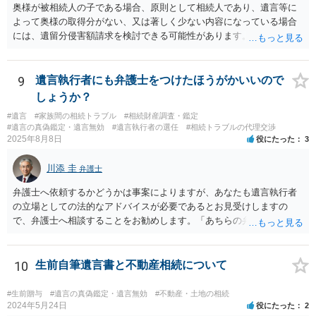
奥様が被相続人の子である場合、原則として相続人であり、遺言等に
よって奥様の取得分がない、又は著しく少ない内容になっている場合
には、遺留分侵害額請求を検討できる可能性があります。ただし、
「相続は３年以内」という説明は、遺留分そのものではなく、相続登
記の義務化に関する説明と混同されている可能性があります。相続登
記については、不動産を相続で取得したことを知った日から３年以内
9
遺言執行者にも弁護士をつけたほうがかいいので
に申請する義務があります。一方、遺留分侵害額請求は、相続開始お
しょうか？
よび遺留分を侵害する贈与・遺贈があったことを知った時から１年で
#遺言
#家族間の相続トラブル
#相続財産調査・鑑定
時効にかかります。また、相続開始から１０年が経過すると、認識の
#遺言の真偽鑑定・遺言無効
#遺言執行者の選任
#相続トラブルの代理交渉
有無にかかわらず行使できなくなります。 奥様がご両親の死亡を最近
2025年8月8日
役にたった
3
まで知らなかったのであれば、少なくとも「知った時から１年」の時
効がいつから進むかは慎重に検討する必要があります。ただし、死亡
川添 圭
弁護士
から３年が経過しているとのことですので、早急に戸籍、遺言の有
無、不動産登記、遺産分割協議書の有無を確認した方がよいでしょ
弁護士へ依頼するかどうかは事案によりますが、あなたも遺言執行者
う。特に、お姉様側だけで不動産名義を変更している場合、遺言があ
の立場としての法的なアドバイスが必要であるとお見受けしますの
ったのか、遺産分割協議書が作成されているのか、奥様の署名押印が
で、弁護士へ相談することをお勧めします。「あちらの弁護士」（元
あるのかが重要です。奥様が何も署名していないのであれば、遺留分
嫁と娘の弁護士のことでしょうか）へ聴いても、自分に有利な主張や
以前に、法定相続分や遺産分割未了の問題として整理すべき場合もあ
誘導しかしてこないと思います。
ります。 奥様において戸籍謄本、不動産登記簿、固定資産評価証明
10
生前自筆遺言書と不動産相続について
書、遺言書の有無等を確認し、弁護士に個別に相談した方がよいと思
われます。
#生前贈与
#遺言の真偽鑑定・遺言無効
#不動産・土地の相続
2024年5月24日
役にたった
2