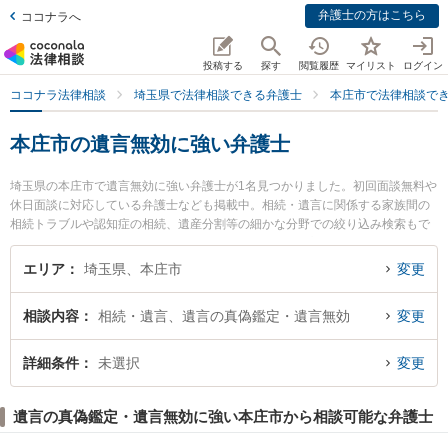
弁護士の方はこちら
ココナラへ
投稿する
探す
閲覧履歴
マイリスト
ログイン
ココナラ法律相談
埼玉県で法律相談できる弁護士
本庄市で法律相談で
本庄市の遺言無効に強い弁護士
埼玉県の本庄市で遺言無効に強い弁護士が1名見つかりました。初回面談無料や
休日面談に対応している弁護士なども掲載中。相続・遺言に関係する家族間の
相続トラブルや認知症の相続、遺産分割等の細かな分野での絞り込み検索もで
き便利です。特に金井法律事務所の金井 英幸弁護士のプロフィール情報や弁護
士費用、強みなどが注目されています。『本庄市で土日や夜間に発生した遺言
エリア
埼玉県、本庄市
変更
無効のトラブルを今すぐに弁護士に相談したい』『遺言無効のトラブル解決の
実績豊富な近くの弁護士を検索したい』『初回相談無料で遺言無効を法律相談
相談内容
相続・遺言、遺言の真偽鑑定・遺言無効
変更
できる本庄市内の弁護士に相談予約したい』などでお困りの相談者さんにおす
すめです。
詳細条件
未選択
変更
遺言の真偽鑑定・遺言無効に強い本庄市から相談可能な弁護士