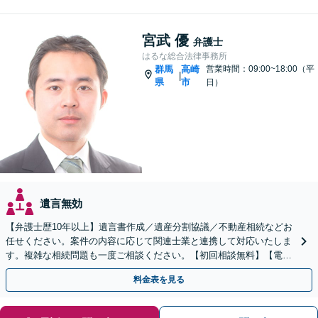
宮武 優
弁護士
はるな総合法律事務所
群馬
高崎
営業時間：09:00~18:00（平
|
県
市
日）
遺言無効
【弁護士歴10年以上】遺言書作成／遺産分割協議／不動産相続などお
任せください。案件の内容に応じて関連士業と連携して対応いたしま
す。複雑な相続問題も一度ご相談ください。【初回相談無料】【電話
相談可】
料金表を見る