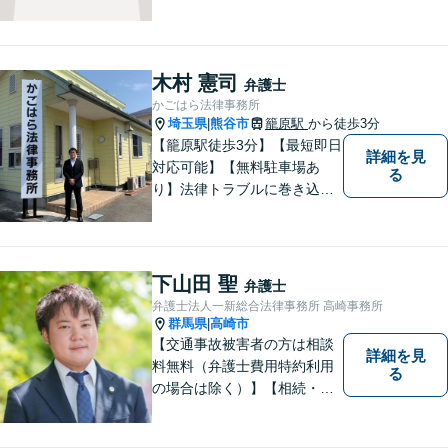
を大切にしております。交通
事故、借金問題、相続・遺言
など一般民事から刑事事件、
顧問契約まで幅広い分野に対
木村 憲司
弁護士
応しております。
かごはら法律事務所
埼玉県
熊谷市
籠原駅
から徒歩3分
|
【籠原駅徒歩3分】【最短即日
詳細を見
対応可能】【無料駐車場あ
る
り】法律トラブルに巻き込ま
れた場合は、どのようなもの
であっても早めの相談が重要
です。早めの相談がより良い
解決の鍵です。お困りごとが
下山田 聖
弁護士
ございましたら、お気軽にご
弁護士法人一新総合法律事務所 高崎事務所
相談ください。
群馬県
高崎市
|
【交通事故被害者の方は相談
詳細を見
料無料（弁護士費用特約利用
る
の場合は除く）】【相続・債
務整理・不貞慰謝料請求・労
災は相談料初回無料】＼20名