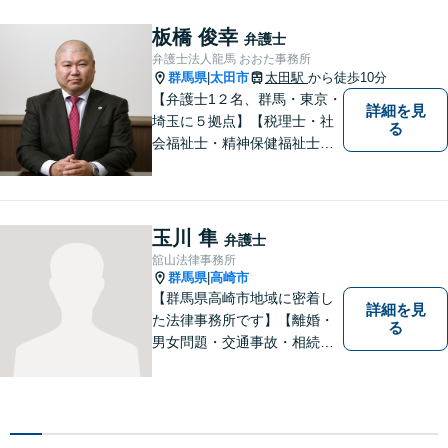
以上の弁護士が所属／チーム
で連携し、問題解決に向けて
板橋 俊幸
弁護士
取り組みます。おひとりで悩
弁護士法人龍馬 おおた事務所
まずに、お気軽にお問い合わ
群馬県
太田市
太田駅
から徒歩10分
|
せください。
【弁護士1２名、群馬・東京・
詳細を見
埼玉に５拠点】【税理士・社
る
会福祉士・精神保健福祉士が
所属】 【介護・福祉事業者の
サポートに注力】【土曜・夜
間相談可能】【出張相談可
能】
玉川 隼
弁護士
舘山法律事務所
群馬県
高崎市
|
【群馬県高崎市地域に密着し
詳細を見
た法律事務所です】【離婚・
る
男女問題・交通事故・相続問
題・借金・債務整理など】
【駐車場２台無料】深刻な悩
みを抱えていらっしゃる皆様
に、何とか笑顔を取り戻して