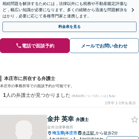
相続問題を解決するためには，法律以外にも税務や不動産鑑定評価な
ど，幅広い知識が必要になります。多くの経験から迅速な問題解決を
はかり，必要に応じて各種専門家と連携します。
料金表を見る
電話で面談予約
メールでお問い合わせ
本庄市に所在する弁護士
本庄市の事務所等での面談予約が可能です。
1
人の弁護士が見つかりました
(検索結果について詳しくは
こちら
)
1件中 1-1件を表示
金井 英幸
弁護士
金井法律事務所
埼玉県
本庄市
本庄駅
から徒歩2分
|