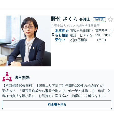
野付 さくら
弁護士
埼玉県
弁護士法人アルファ総合法律事務所
営業時間：0
本庄市
か
面談方法(対面・
らも相談
電話・ビデオな
9:00~20:00
受付中
ど)は応相談
（平日）
遺言無効
【初回相談60分無料】【関東エリア対応】年間約100件の相続案件の
実績あり。「遺言書作成から遺産分割まで」他士業と連携して、依頼
者様の負担を最小限に。お気持ちに寄り添い、納得のいく解決をトー
タル・サポート【当日・夜間（18時まで）の相談可】
料金表を見る