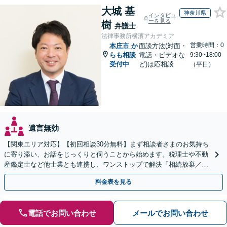
大城 基
神奈川県
インタビュ
ーを見る
樹
弁護士
法律事務所横濱アカデミア
営業時間：0
本庄市
か
面談方法(対面・
らも相談
電話・ビデオな
9:30~18:00
受付中
ど)は応相談
（平日）
遺言無効
【関東エリア対応】【初回相談30分無料】まず相談者さまのお気持ち
に寄り添い、お話をじっくりと伺うことから始めます。税理士や不動
産鑑定士など他士業とも連携し、ワンストップで解決「相続放棄／遺
言書作成／遺留分侵害額請求／使い込み・寄与分など」
料金表を見る
電話でお問い合わせ
メールでお問い合わせ