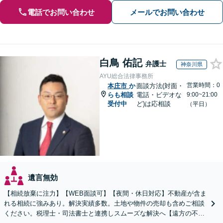
電話でお問い合わせ
メールでお問い合わせ
白鳥 佑記
弁護士
神奈川県
AYU総合法律事務所
営業時間：0
本庄市
か
面談方法(対面・
らも相談
電話・ビデオな
9:00~21:00
受付中
ど)は応相談
（平日）
遺言無効
【相続放棄に注力】【WEB面談可】【夜間・休日対応】不動産が含ま
れる相続に強みあり。解決実績多数。土地や物件の売却も含めご相談
ください。税理士・司法書士と連携しスムーズな解決へ【遠方の不動