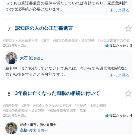
っても自筆証書遺言の要件を満たしていれば有効であり、家庭裁判所
での検認手続が必要となります。
7
認知症の人の公正証書遺言
#認知症・意思疎通不能
#遺言
#遺言の真偽鑑定・遺言無効
#公正証書遺言の作成
2023年6月2日
役にたった
3
大石 誠
弁護士
裁判中（まだ終結していない）であれば、今からでも遺言無効確認に
方針転換をすることも可能ですよ。
8
3年前に亡くなった両親の相続に付いて
#遺産分割
#調停
#相続トラブルの代理交渉
#不動産・土地の相続
#遺言の真偽鑑定・遺言無効
#遺留分侵害額請求・放棄
2026年5月8日
役にたった
4
相続・遺言に強い弁護士
髙橋 俊太
弁護士