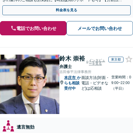
利用可】【休日電話相談可能】
料金表を見る
電話でお問い合わせ
メールでお問い合わせ
鈴木 崇裕
東京都
インタビュ
ーを見る
弁護士
吉田修平法律事務所
営業時間：0
本庄市
か
面談方法(対面・
らも相談
電話・ビデオな
9:00~22:00
受付中
ど)は応相談
（平日）
遺言無効