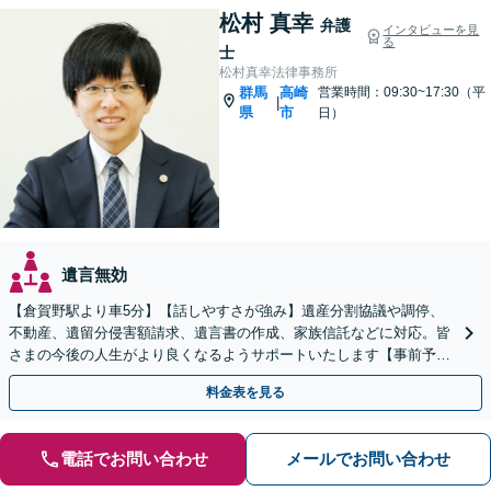
松村 真幸
弁護
インタビューを見
る
士
松村真幸法律事務所
群馬
高崎
営業時間：09:30~17:30（平
|
県
市
日）
遺言無効
【倉賀野駅より車5分】【話しやすさが強み】遺産分割協議や調停、
不動産、遺留分侵害額請求、遺言書の作成、家族信託などに対応。皆
さまの今後の人生がより良くなるようサポートいたします【事前予約
で時間外面談可】【ビデオ面談可】【初回面談無料】
料金表を見る
電話でお問い合わせ
メールでお問い合わせ