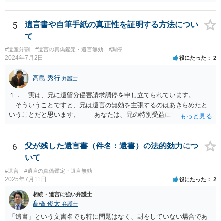
の場合などがあります。 遺言の対象となる財産の多寡などにもよりま
すが、弁護士に作成を依頼する場合は、１０～数十万円程度になるケ
ースが多いと思います。 報酬体系は、弁護士ごとに異なりますので一
5
遺言書や自筆手紙の真正性を証明する方法につい
律の基準はありません。
て
#遺産分割
#遺言の真偽鑑定・遺言無効
#調停
2024年7月2日
役にたった
2
高島 秀行
弁護士
１． 実は、兄に遺留分侵害請求調停を申し立てられています。
そういうことですと、兄は遺言の無効を主張するのはあきらめたと
いうことだと思います。 あなたは、兄の特別受益について立証し
て、遺留分の問題を解決すればよいと思います。 弁護士に面談で
詳しい事情を話して相談された方がよいと思います。
6
父が残した遺言書（件名：遺書）の法的効力につ
いて
#遺言
#遺言の真偽鑑定・遺言無効
2025年7月11日
役にたった
2
相続・遺言に強い弁護士
髙橋 俊太
弁護士
「遺書」という文書名でも特に問題はなく、封をしていない場合であ