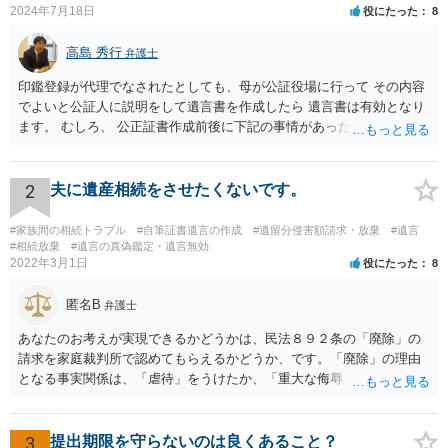
2024年7月18日
役にたった
8
高島 秀行
弁護士
印鑑登録が代理でなされたとしても、母が公証役場に行って その内容
でよいと公証人に説明をして遺言書を作成したら 遺言書は有効となり
ます。 むしろ、 公正証書作成前後に下記の事情があったことが証明で
きれば判断能力がなく 無効だったと主張することが可能です。 翌年1
月に携帯が新しくなった母からの第一声は「ここにいたら殺される」
「面会に来てくれ」で、長男に聞くと「面会は出来ない。俺は携帯電
2
夫に遺産相続をさせたくないです。
話の使い方を教える為に会っている」「母の話は聞かなくて良い」と
電話が切れました。その後の電話でも「食事に毒が入っている」「体
#家族間の相続トラブル
#自筆証書遺言の作成
#遺留分侵害額請求・放棄
#遺言
にチップが埋められている」等、おかしかったです。 当時の診療記
#相続放棄
#遺言の真偽鑑定・遺言無効
2022年3月1日
役にたった
8
録、介護認定の資料、介護記録を取得して 弁護士に面談で相談された
方がよいと思います。
匿名B
弁護士
あなたのお考えが実現できるかどうかは、民法８９２条の「廃除」の
請求を家庭裁判所で認めてもらえるかどうか、です。「廃除」の理由
となる事実関係は、「虐待」をうけたか、「重大な侮辱」を受けた
か、推定相続人たる夫に「その他著しい非行」があったか否かです。
「廃除」は遺言でも可能です（民法８９３条）。 弁護士に具体的な事
情を話して相談して、「廃除」が可能か、実際に法律相談を受けるこ
3
提出期限を守らないのは良くあること？