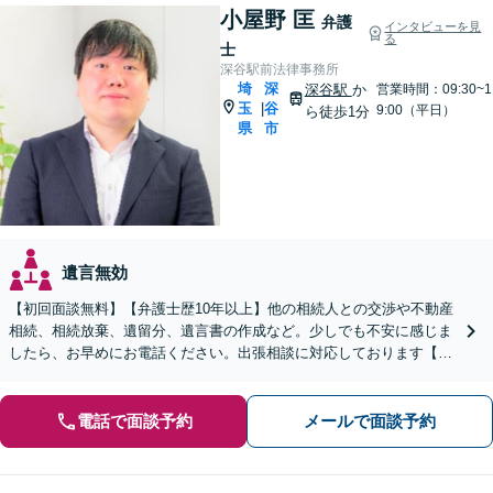
小屋野 匡
弁護
インタビューを見
る
士
深谷駅前法律事務所
埼
深
深谷駅
か
営業時間：09:30~1
玉
谷
|
9:00（平日）
ら徒歩1分
県
市
遺言無効
【初回面談無料】【弁護士歴10年以上】他の相続人との交渉や不動産
相続、相続放棄、遺留分、遺言書の作成など。少しでも不安に感じま
したら、お早めにお電話ください。出張相談に対応しております【休
日・夜間相談可】【深谷駅1分】
電話で面談予約
メールで面談予約