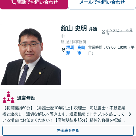
電話でお問い合わせ
メールでお問い合わせ
舘山 史明
弁護
インタビューを見
る
士
舘山法律事務所
群馬
高崎
営業時間：09:00~18:00（平
|
県
市
日）
遺言無効
【初回面談60分】【弁護士歴10年以上】税理士・司法書士・不動産業
者と連携し、適切な解決へ導きます。遺産相続でトラブルを起こして
いる場合はお任せください！【高崎駅徒歩15分】精神的負担を軽減す
るためにも早めのご相談を。
料金表を見る