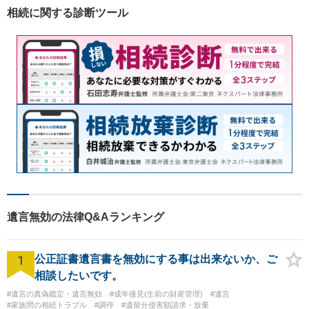
いただきたいというのをモッ
相続に関する診断ツール
トーにしております。
遺言無効の法律Q&Aランキング
1
公正証書遺言書を無効にする事は出来ないか、ご
相談したいです。
#遺言の真偽鑑定・遺言無効
#成年後見(生前の財産管理)
#遺言
#家族間の相続トラブル
#調停
#遺留分侵害額請求・放棄