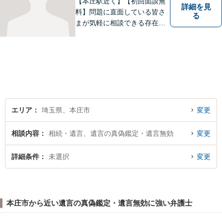
【本庄駅近く】【初回面談無
詳細を見
料】問題に直面している皆さ
る
まが気軽に相談できる存在に
なります。離婚問題／相続問
題／交通事故など、幅広いト
ラブルに対応。【当日／夜間
／休日対応可能】公平・公正
な立場から、事件の見通しを
正確に伝えます。お気軽にご
相談ください。
エリア
埼玉県、本庄市
変更
相談内容
相続・遺言、遺言の真偽鑑定・遺言無効
変更
詳細条件
未選択
変更
本庄市から近い遺言の真偽鑑定・遺言無効に強い弁護士