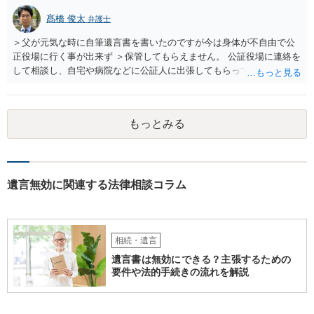
髙橋 俊太
弁護士
＞父が元気な時に自筆遺言書を書いたのですが今は身体が不自由で公
正役場に行く事が出来ず ＞保管してもらえません。 公証役場に連絡を
して相談し、自宅や病院などに公証人に出張してもらって公正証書を
作成するという方法もあります。また、相談して証人を用意してもら
うことも可能です。 ＞不動産名義を父から母に名義変更しておいた方
がいいのではと考えていますがどう思いますか？ 詳細が不明であり何
もっとみる
とも言えないのですが、遺言内容との関わりもあると思いますので、
弁護士に事情等を説明して個別に相談した方がよいように思います。
遺言無効に関連する法律相談コラム
相続・遺言
遺言書は無効にできる？主張するための
要件や法的手続きの流れを解説