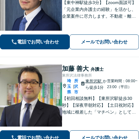
【東中神駅徒歩3分】【zoom面談可】
「元企業内弁護士の経験」を活かし、
企業案件に尽力します。不動産・離婚
問題の実績も多数あり！依頼者様が最
大の利益を得られるよう、知見を活か
し問題に真摯に向き合います。【韓国
電話でお問い合わせ
メールでお問い合わせ
語OK】
加藤 善大
弁護士
東所沢法律事務所
埼
所
東所沢駅
か
営業時間：08:00~
玉
沢
|
23:00（平日）
ら徒歩1分
県
市
【初回相談無料】【東所沢駅徒歩30
秒】【深夜早朝対応】【土日祝対応】
地域に根差した「マチベン」として、
みなさまの法律トラブルに真剣に向き
合います。ご都合に合わせて出張相談
も承ります。リーズナブルな料金体系
電話でお問い合わせ
メールでお問い合わせ