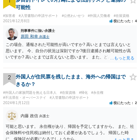
1
可能性
#加害者
#入管書類の申請サポート
#公然わいせつ
#外国人労働者
#在留資格
2021年12月8日
役にたった
4
刑事事件に強い弁護士
原田 和幸
弁護士
この場合、通報された可能性が高いですか? 高いとまでは言えないと
思います。 今、自分の状況は深刻ですか?後日逮捕され離可能性が高
いですか? 高いとまでは言えないと思います。 また、どんな犯罪をし
てしまいしまったでしょうか? 考えられるとすれば、建造物侵入罪あ
たりでしょうか。
2
外国人が住民票を残したまま、海外への帰国はで
きるか？
#外国人の家族問題を抱える日本人
#在留資格
#帰化
#永住権
#不法滞在・オーバーステイ
#入管書類の申請サポート
2024年1月12日
役にたった
2
内藤 政信
弁護士
可能と思います。 永住権があり、帰国を予定してますから。 また、社
会保険料や住民税は納付しておく必要があるでしょう。 帰国した時
に、保険証が必要になるでしょうから。