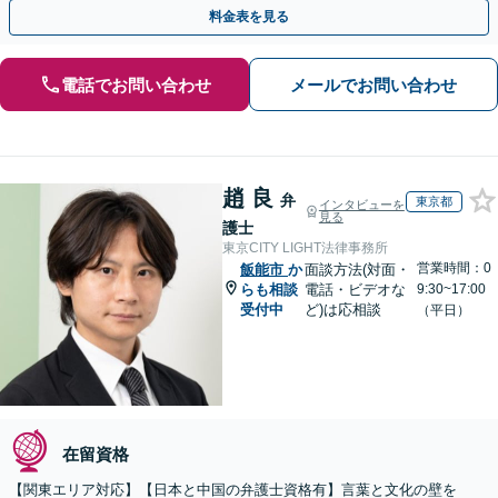
【事前予約で休日・夜間面談可】
料金表を見る
電話でお問い合わせ
メールでお問い合わせ
趙 良
弁
東京都
インタビューを
見る
護士
東京CITY LIGHT法律事務所
営業時間：0
飯能市
か
面談方法(対面・
らも相談
電話・ビデオな
9:30~17:00
受付中
ど)は応相談
（平日）
在留資格
【関東エリア対応】【日本と中国の弁護士資格有】言葉と文化の壁を