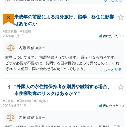
3
未成年の前歴による海外旅行、留学、移住に影響
はあるのか
#在留資格
#永住権
2024年1月9日
役にたった
2
内藤 政信
弁護士
前歴はついてます。 前歴登録されています。 罰金刑なら前科です。
ビザが必要か不要かは、訪問する国や目的によって異なるので、それ
ぞれの 大使館に問い合わせるのがいいでしょう。
4
"外国人の永住権保持者が別居や離婚する場合、
永住権剥奪のリスクはあるか？"
#永住権
#国際離婚
#在留資格
2023年8月24日
役にたった
2
内藤 政信
弁護士