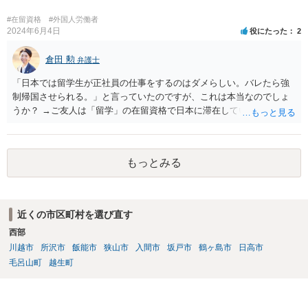
今はコロナもあり刻々と状況が変わっているので、事前に外務省や大
使館に問い合わせたほうがいいかもしれません。ネットでの情報収集
#在留資格
#外国人労働者
もしたほうがいいと思います
2024年6月4日
役にたった
2
倉田 勲
弁護士
「日本では留学生が正社員の仕事をするのはダメらしい。バレたら強
制帰国させられる。」と言っていたのですが、これは本当なのでしょ
うか？ →ご友人は「留学」の在留資格で日本に滞在していると思いま
すが、「留学」の在留資格では原則就労不可であり、週２８時間程度
の就労をするにしても「資格外活動許可」が必要です。なおそれ以上
就労する場合は、就労可能なビザが必要ですので、いずれにしても就
もっとみる
労するにあたっては許可が必要であり、無許可の場合不法就労になり
ます。ご友人が不法就労しているのでしたら、退去強制事由になり得
ますし、今後の更新手続きも認められない可能性はあります。
近くの市区町村を選び直す
西部
川越市
所沢市
飯能市
狭山市
入間市
坂戸市
鶴ヶ島市
日高市
毛呂山町
越生町