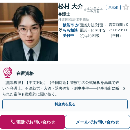
松村 大介
東京都
インタビュ
ーを見る
弁護士
舟渡国際法律事務所
営業時間：0
飯能市
か
面談方法(対面・
らも相談
電話・ビデオな
7:00~23:00
受付中
ど)は応相談
（平日）
在留資格
【無罪獲得】【中文対応】【全国対応】警察庁の公式解釈を高裁で砕
いた弁護士。不法就労・入管・退去強制・刑事事件——他事務所に断
られた案件も徹底的に闘い抜く。
料金表を見る
電話でお問い合わせ
メールでお問い合わせ