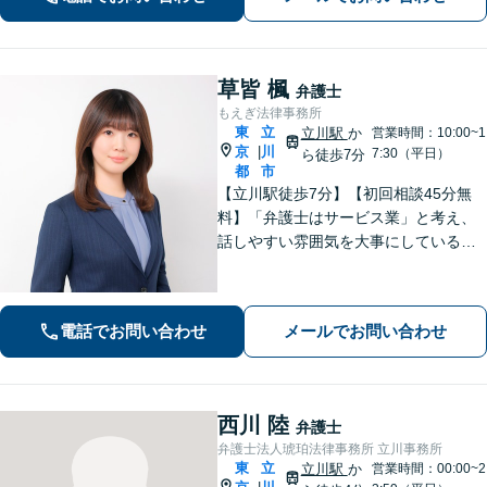
をご提供しています。
草皆 楓
弁護士
もえぎ法律事務所
東
立
立川駅
か
営業時間：10:00~1
京
川
|
7:30（平日）
ら徒歩7分
都
市
【立川駅徒歩7分】【初回相談45分無
料】「弁護士はサービス業」と考え、
話しやすい雰囲気を大事にしている事
務所です。ご相談者様のお悩みをじっ
くり伺い、その気持ちに寄り添うこと
を心がけています【離婚・男女問題／
電話でお問い合わせ
メールでお問い合わせ
相続・遺言／交通事故】
西川 陸
弁護士
弁護士法人琥珀法律事務所 立川事務所
東
立
立川駅
か
営業時間：00:00~2