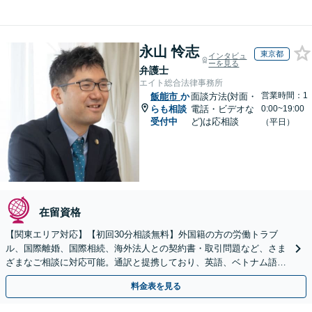
永山 怜志
東京都
インタビュ
ーを見る
弁護士
エイト総合法律事務所
営業時間：1
飯能市
か
面談方法(対面・
らも相談
電話・ビデオな
0:00~19:00
受付中
ど)は応相談
（平日）
在留資格
【関東エリア対応】【初回30分相談無料】外国籍の方の労働トラブ
ル、国際離婚、国際相続、海外法人との契約書・取引問題など、さま
ざまなご相談に対応可能。通訳と提携しており、英語、ベトナム語、
中国語、タイ語等対応可能です（通訳料別途）。
料金表を見る