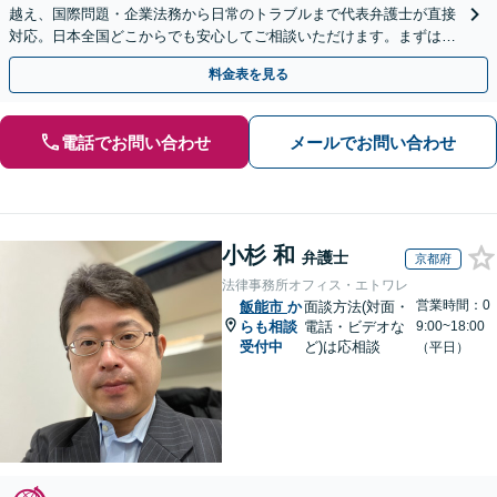
越え、国際問題・企業法務から日常のトラブルまで代表弁護士が直接
対応。日本全国どこからでも安心してご相談いただけます。まずは一
歩を踏み出してみませんか。【初回相談無料】
料金表を見る
電話でお問い合わせ
メールでお問い合わせ
小杉 和
弁護士
京都府
法律事務所オフィス・エトワレ
営業時間：0
飯能市
か
面談方法(対面・
らも相談
電話・ビデオな
9:00~18:00
受付中
ど)は応相談
（平日）