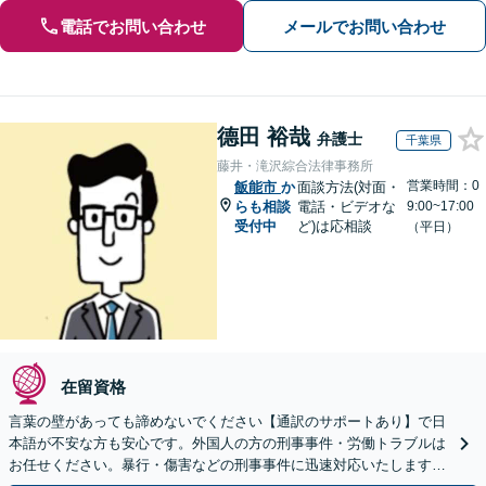
電話でお問い合わせ
メールでお問い合わせ
德田 裕哉
弁護士
千葉県
藤井・滝沢綜合法律事務所
営業時間：0
飯能市
か
面談方法(対面・
らも相談
電話・ビデオな
9:00~17:00
受付中
ど)は応相談
（平日）
在留資格
言葉の壁があっても諦めないでください【通訳のサポートあり】で日
本語が不安な方も安心です。外国人の方の刑事事件・労働トラブルは
お任せください。暴行・傷害などの刑事事件に迅速対応いたします。