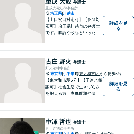
重成 大毅
弁護士
重成大毅法律事務所
埼玉県
川越市
|
【土日祝日対応可】【夜間対
詳細を見
応可】埼玉県川越市の弁護士
る
です。勝訴や敗訴といった結
果にかかわらず、依頼者の心
にある憤りや不安を取り除き
ます。ぜひ一度ご相談くださ
い。
古庄 野火
弁護士
野火法律事務所
東京都
小平市
東大和市駅
から徒歩5分
|
【東大和市駅5分】【子連れ相
詳細を見
談可】社会生活で生きづらさ
る
を抱える方、家庭問題や借金
問題などでお困りの方に、弁
護士として法律面からサポー
トいたします。【債務初回相
談無料】【分割払い可】【法
中澤 哲也
弁護士
テラス利用可】
もえぎ法律事務所
東京都
立川市
立川駅
から徒歩7分
|