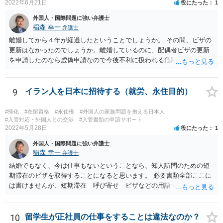
2022年6月21日
役にたった
1
外国人・国際問題に強い弁護士
稲森 幸一
弁護士
離婚してから４年が経過したということでしょうか。 その間、ビザの
更新はなかったのでしょうか。離婚しているのに、配偶者ビザの更新
を申請したのなら虚偽申請なので今後不利に扱われる危険がありま
す。 そうではなくて、今後離婚して初めて変更申請するということで
しょうか。ただその場合も通用しないかもしれませんが、すぐに届け
る必要があることを知らなかったとしか言いようがないのかもしれま
9
イラン人を日本に招待する（就労、永住目的）
せん。それが事実なら仕方ないです。その上で、今までに日本で真面
目に働いていたこと、今後の生活に十分困らないお金があることなど
#帰化
#在留資格
#永住権
#外国人の家族問題を抱える日本人
を示していくことになると思います。 頑張ってください。
#入管対応・外国人との交渉
#入管書類の申請サポート
2022年5月28日
役にたった
1
外国人・国際問題に強い弁護士
稲森 幸一
弁護士
結婚でもなく、今は仕事もないということなら、知人訪問のための短
期滞在のビザを取得することになると思います。 必要書類全部ここに
は書けませんが、短期滞在 呼び寄せ ビザなどの用語で検索すると
あなたが日本で用意する物と本人が自分で用意するものが出てきま
す。 それらを揃えて、イランにある日本大使館ににビザを申請するこ
とになります。 期間は通常９０日、３０日、あるいは１５日ですが、
10
留学生が正社員の仕事をすることは違法なのか？