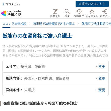
弁護士の方はこちら
ココナラへ
投稿する
探す
閲覧履歴
マイリスト
ログイン
ココナラ法律相談
埼玉県で法律相談できる弁護士
飯能市で法律相談で
飯能市の在留資格に強い弁護士
埼玉県の飯能市で在留資格に強い弁護士が1名見つかりました。外国人・国際問
題に関係する国際離婚やハーグ条約、国際結婚等の細かな分野での絞り込み検
索もでき便利です。特にこだまや法律事務所 飯能事務所の黒見 恵弁護士のプロ
フィール情報や弁護士費用、強みなどが注目されています。『飯能市で土日や
夜間に発生した在留資格のトラブルを今すぐに弁護士に相談したい』『在留資
エリア
埼玉県、飯能市
変更
格のトラブル解決の実績豊富な近くの弁護士を検索したい』『初回相談無料で
在留資格を法律相談できる飯能市内の弁護士に相談予約したい』などでお困り
相談内容
外国人・国際問題、在留資格
変更
の相談者さんにおすすめです。
詳細条件
未選択
変更
在留資格に強い飯能市から相談可能な弁護士