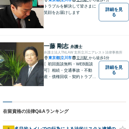
トラブルを解決して皆さまに
詳細を見
笑顔をお届けします
る
一藤 剛志
弁護士
弁護士法人TNLAW 支所立川ニアレスト法律事務所
東京都
立川市
立川駅
から徒歩1分
|
〖初回面談無料・WEB面談
詳細を見
可〗相続・交通事故・不動
る
産・債権回収・契約トラブル
に対応。事業と暮らしを守る
ため、早い段階から丁寧にサ
ポートします〖立川駅近く〗
在留資格の法律Q&Aランキング
多目的トイレでの行為による法的リスクと逮捕の