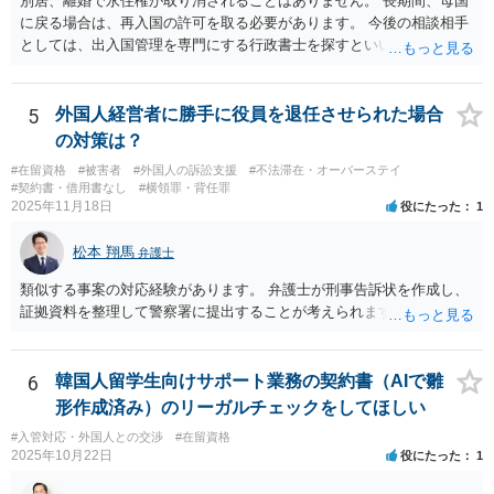
別居、離婚で永住権が取り消されることはありません。 長期間、母国
に戻る場合は、再入国の許可を取る必要があります。 今後の相談相手
としては、出入国管理を専門にする行政書士を探すといいでしょう。
5
外国人経営者に勝手に役員を退任させられた場合
の対策は？
#在留資格
#被害者
#外国人の訴訟支援
#不法滞在・オーバーステイ
#契約書・借用書なし
#横領罪・背任罪
2025年11月18日
役にたった
1
松本 翔馬
弁護士
類似する事案の対応経験があります。 弁護士が刑事告訴状を作成し、
証拠資料を整理して警察署に提出することが考えられます。
6
韓国人留学生向けサポート業務の契約書（AIで雛
形作成済み）のリーガルチェックをしてほしい
#入管対応・外国人との交渉
#在留資格
2025年10月22日
役にたった
1