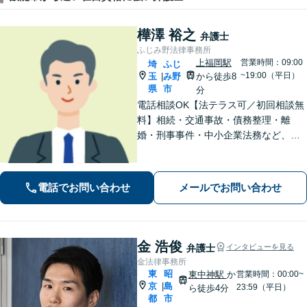
樺澤 裕之
弁護士
ふじみ野法律事務所
上福岡駅
営業時間：09:00
埼
ふじ
~19:00（平日）
玉
み野
から徒歩8
|
県
市
分
電話相談OK【法テラス可／初回相談無
料】相続・交通事故・債務整理・離
婚・刑事事件・中小企業法務など、お
困りごとは気兼ねなくご相談くださ
い！一人ひとり真摯に向き合い、解決
へと導きます【休日夜間対応】【上福
電話でお問い合わせ
メールでお問い合わせ
岡駅8分】【駐車場あり】
金 浩俊
弁護士
インタビューを見る
金法律事務所
東
昭
東中神駅
か
営業時間：00:00~
京
島
|
23:59（平日）
ら徒歩4分
都
市