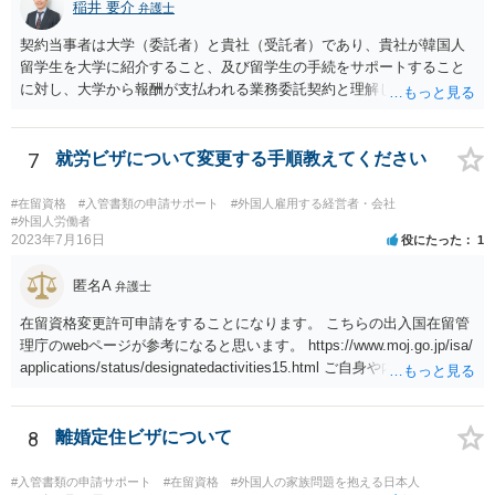
稲井 要介
弁護士
契約当事者は大学（委託者）と貴社（受託者）であり、貴社が韓国人
留学生を大学に紹介すること、及び留学生の手続をサポートすること
に対し、大学から報酬が支払われる業務委託契約と理解しました。 留
学生支援業務に精通しておりませんが、法人間の業務委託契約につ
き、契約書の作成・チェックを多く行った経験があります。
7
就労ビザについて変更する手順教えてください
#在留資格
#入管書類の申請サポート
#外国人雇用する経営者・会社
#外国人労働者
2023年7月16日
役にたった
1
匿名A
弁護士
在留資格変更許可申請をすることになります。 こちらの出入国在留管
理庁のwebページが参考になると思います。 https://www.moj.go.jp/isa/
applications/status/designatedactivities15.html ご自身や内定先企業で
の申請ができない又は難しいのであれば、申請取次者の承認を受けて
いる弁護士や行政書士に相談されるのが良いです。
8
離婚定住ビザについて
#入管書類の申請サポート
#在留資格
#外国人の家族問題を抱える日本人