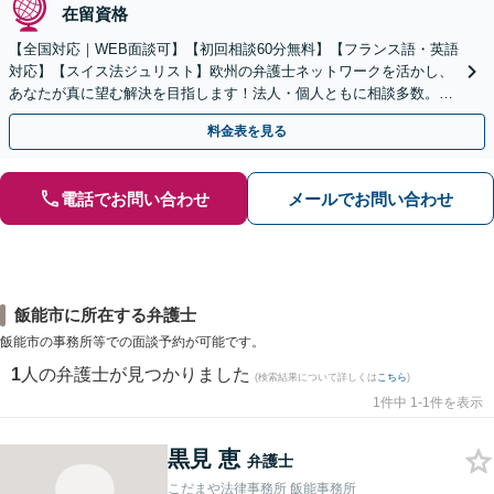
在留資格
【全国対応｜WEB面談可】【初回相談60分無料】【フランス語・英語
対応】【スイス法ジュリスト】欧州の弁護士ネットワークを活かし、
あなたが真に望む解決を目指します！法人・個人ともに相談多数。細
やかな連絡と粘り強い交渉を徹底【休日・夜間相談可】
料金表を見る
電話でお問い合わせ
メールでお問い合わせ
飯能市に所在する弁護士
飯能市の事務所等での面談予約が可能です。
1
人の弁護士が見つかりました
(検索結果について詳しくは
こちら
)
1件中 1-1件を表示
黒見 恵
弁護士
こだまや法律事務所 飯能事務所