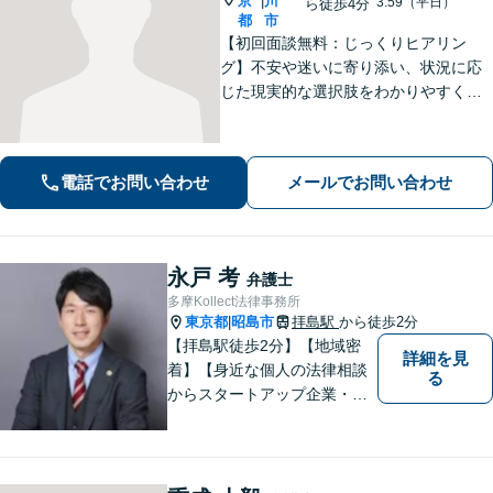
京
川
|
3:59（平日）
ら徒歩4分
都
市
【初回面談無料：じっくりヒアリン
グ】不安や迷いに寄り添い、状況に応
じた現実的な選択肢をわかりやすくご
提案します。納得して前に進めるよ
う、誠実にサポートいたします【全国
対応】【電話・オンライン面談可】
電話でお問い合わせ
メールでお問い合わせ
永戸 考
弁護士
多摩Kollect法律事務所
東京都
昭島市
拝島駅
から徒歩2分
|
【拝島駅徒歩2分】【地域密
詳細を見
着】【身近な個人の法律相談
る
からスタートアップ企業・中
小企業の法務全般に強み】
【英語対応可能】経営者視点
に立った実践的な法的アドバ
イスをご提供します。