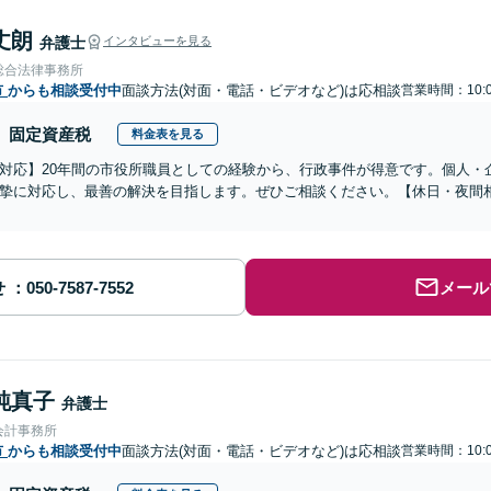
丈朗
弁護士
インタビューを見る
総合法律事務所
市
からも相談受付中
面談方法(対面・電話・ビデオなど)は応相談
営業時間：10:0
固定資産税
料金表を見る
対応】20年間の市役所職員としての経験から、行政事件が得意です。個人・
摯に対応し、最善の解決を目指します。ぜひご相談ください。【休日・夜間
せ
メール
純真子
弁護士
会計事務所
市
からも相談受付中
面談方法(対面・電話・ビデオなど)は応相談
営業時間：10:0