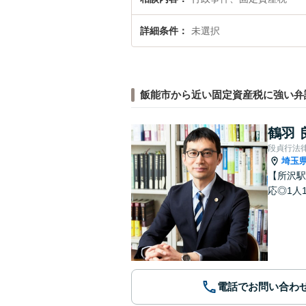
詳細条件
未選択
飯能市から近い固定資産税に強い弁
鶴羽 
段貞行法
埼玉
【所沢駅
応◎1人
電話でお問い合わ