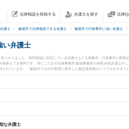
法律相談を投稿する
弁護士を探す
法律Q
弁護士
飯能市で法律相談できる弁護士
飯能市で行政事件に強い弁護士
強い弁護士
名見つかりました。WEB面談に対応している弁護士なども掲載中。行政事件に関係
検索もでき便利です。特にこだまや法律事務所 飯能事務所の本間 由也弁護士やこ
目されています。『飯能市で土日や夜間に発生した固定資産税のトラブルを今すぐ
『初回相談無料で固定資産税を法律相談できる飯能市内の弁護士に相談予約したい
能な弁護士