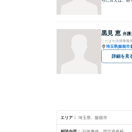
らに言えば、紛
黒見 恵
弁護
こだまや法律事務所
埼玉県
飯能市
|
詳細を見
エリア
埼玉県、飯能市
相談内容
行政事件、固定資産税