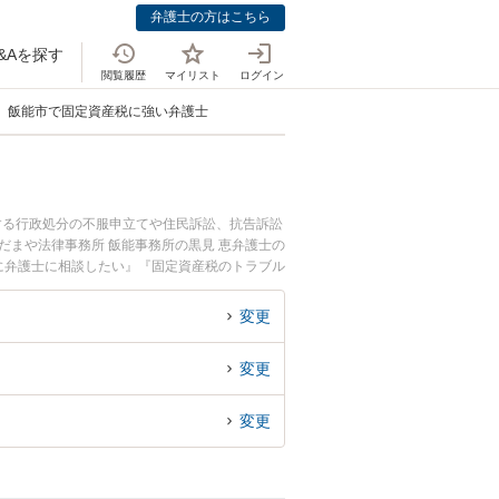
弁護士の方はこちら
&Aを探す
閲覧履歴
マイリスト
ログイン
飯能市で固定資産税に強い弁護士
する行政処分の不服申立てや住民訴訟、抗告訴訟
だまや法律事務所 飯能事務所の黒見 恵弁護士の
に弁護士に相談したい』『固定資産税のトラブル
』などでお困りの相談者さんにおすすめです。
変更
変更
変更