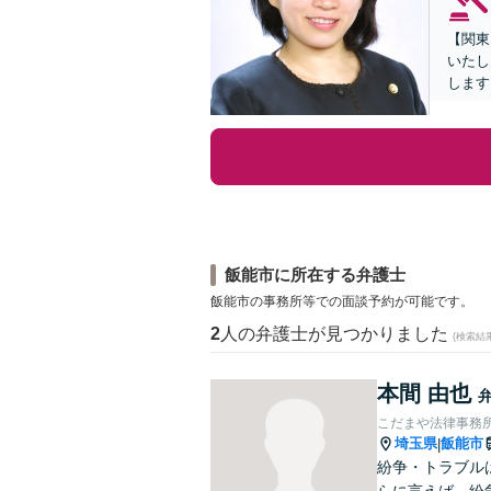
【関東
いたし
します
飯能市に所在する弁護士
飯能市の事務所等での面談予約が可能です。
2
人の弁護士が見つかりました
(検索結
本間 由也
こだまや法律事務所
埼玉県
飯能市
|
紛争・トラブル