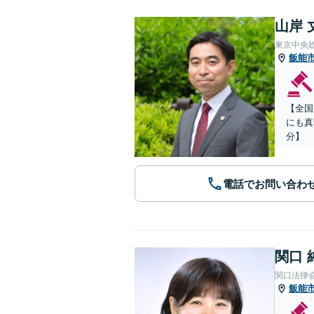
山岸 
東京中央
飯能
【全国
にも真
分】
電話でお問い合わ
関口 
関口法律
飯能