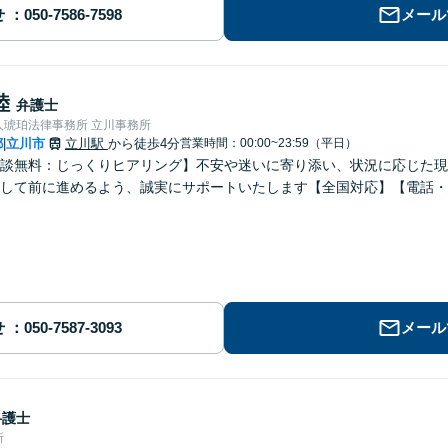
せ
メール
陸
弁護士
人琥珀法律事務所 立川事務所
都
立川市
立川駅
から徒歩4分
営業時間：00:00~23:59（平日）
|
談無料：じっくりヒアリング】不安や迷いに寄り添い、状況に応じた現
して前に進めるよう、誠実にサポートいたします【全国対応】【電話・
せ
メール
弁護士
所