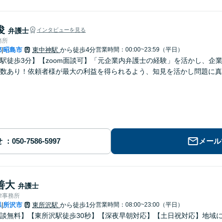
俊
弁護士
インタビューを見る
務所
都
昭島市
東中神駅
から徒歩4分
営業時間：00:00~23:59（平日）
|
駅徒歩3分】【zoom面談可】「元企業内弁護士の経験」を活かし、企
数あり！依頼者様が最大の利益を得られるよう、知見を活かし問題に真
せ
メール
善大
弁護士
律事務所
県
所沢市
東所沢駅
から徒歩1分
営業時間：08:00~23:00（平日）
|
談無料】【東所沢駅徒歩30秒】【深夜早朝対応】【土日祝対応】地域