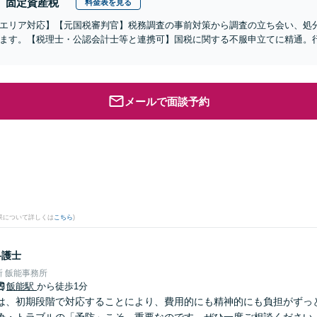
固定資産税
料金表を見る
エリア対応】【元国税審判官】税務調査の事前対策から調査の立ち会い、処
ます。【税理士・公認会計士等と連携可】国税に関する不服申立てに精通。
メールで面談予約
果について詳しくは
こちら
)
弁護士
 飯能事務所
飯能駅
から徒歩1分
は、初期段階で対応することにより、費用的にも精神的にも負担がずっと