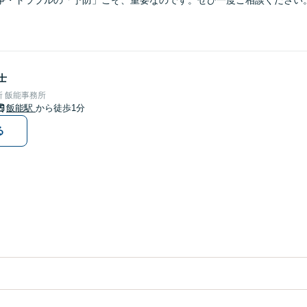
争・トラブルの「予防」こそ、重要なのです。ぜひ一度ご相談ください
士
 飯能事務所
飯能駅
から徒歩1分
る