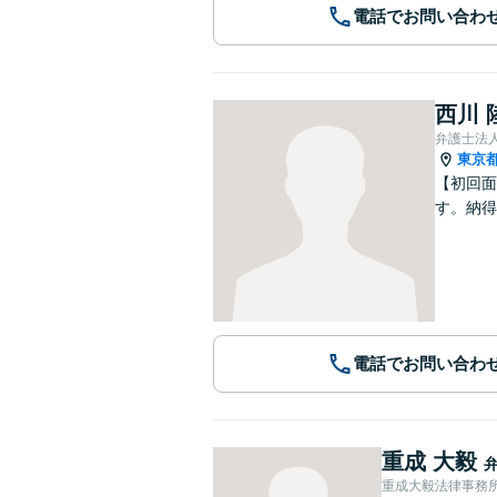
電話でお問い合わ
西川 
弁護士法
東京
【初回面
す。納得
電話でお問い合わ
重成 大毅
重成大毅法律事務