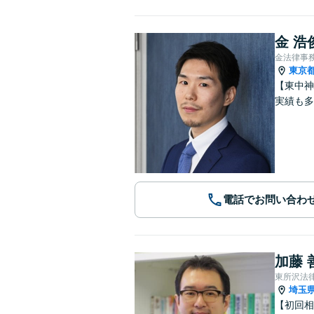
金 浩
金法律事
東京
【東中神
実績も多
電話でお問い合わ
加藤 
東所沢法
埼玉
【初回相