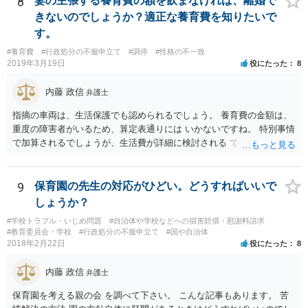
8
妻の主張する養育費の額を飲まなければ、離婚で
スクなしだけでの利用拒否は問題となりえますが、民間のお店に対し
きないのでしょうか？適正な養育費を知りたいで
ては慰謝料の請求は認められないと考えられます。
す。
#養育費
#行政処分の不服申立て
#調停
#性格の不一致
2019年3月19日
役にたった
8
内藤 政信
弁護士
指摘の車両は、生活保護でも認められるでしょう。 養育費の金額は、
重度の障害者がいるため、算定表通りには いかないですね。 特別事情
で加算されるでしょうが、生活費が詳細に検討される でしょう。 退職
金は、勤続年数に対する別居時までの期間の割合で按分 し、その半額
が分与額になるでしょう。 一度家裁に離婚調停の申立てをしないと、
いつまで立っても、 目処がつかないかもしれないですね。
9
保育園の先生の対応がひどい。どうすればいいで
しょうか？
#学校トラブル・いじめ問題
#自治体や学校などへの損害賠償・慰謝料請求
#教育委員会・学校
#行政処分の不服申立て
#国や自治体
2018年2月22日
役にたった
8
内藤 政信
弁護士
保育園を考える親の会 を調べて下さい。 こんな記事もあります。 苦