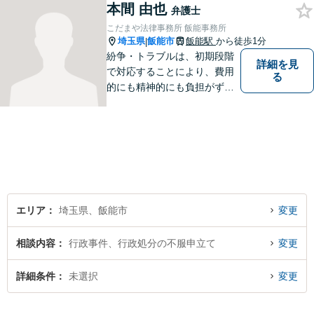
本間 由也
弁護士
こだまや法律事務所 飯能事務所
埼玉県
飯能市
飯能駅
から徒歩1分
|
紛争・トラブルは、初期段階
詳細を見
で対応することにより、費用
る
的にも精神的にも負担がずっ
と軽くなります。 さらに言え
ば、紛争・トラブルの「予
防」こそ、重要なのです。ぜ
ひ一度ご相談ください。
エリア
埼玉県、飯能市
変更
相談内容
行政事件、行政処分の不服申立て
変更
詳細条件
未選択
変更