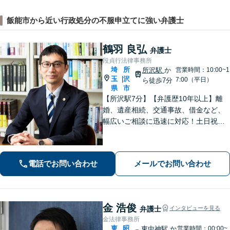
飯能市から近い行政処分の不服申立てに強い弁護士
鶴羽 良弘
弁護士
段貞行法律事務所
埼
所
所沢駅
か
営業時間：10:00~1
玉
沢
|
7:00（平日）
ら徒歩7分
県
市
【所沢駅7分】【弁護歴10年以上】離
婚、遺産相続、交通事故、借金など、
幅広いご相談に迅速に対応！土日祝夜
間も対応◎1人1人に最適な解決方法を
ご提案します。まずはお気軽にご相談
ください！【初回相談無料】
電話でお問い合わせ
メールでお問い合わせ
金 浩俊
弁護士
インタビューを見る
金法律事務所
東
昭
東中神駅
か
営業時間：00:00~