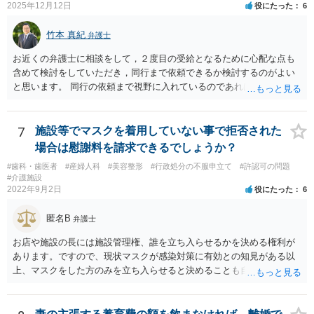
2025年12月12日
役にたった
6
竹本 真紀
弁護士
お近くの弁護士に相談をして，２度目の受給となるために心配な点も
含めて検討をしていただき，同行まで依頼できるか検討するのがよい
と思います。 同行の依頼まで視野に入れているのであれば，お近くの
弁護士の方の方が，動いてもらいやすいかと思います。
7
施設等でマスクを着用していない事で拒否された
場合は慰謝料を請求できるでしょうか？
#歯科・歯医者
#産婦人科
#美容整形
#行政処分の不服申立て
#許認可の問題
#介護施設
2022年9月2日
役にたった
6
匿名B
弁護士
お店や施設の長には施設管理権、誰を立ち入らせるかを決める権利が
あります。ですので、現状マスクが感染対策に有効との知見がある以
上、マスクをした方のみを立ち入らせると決めることも自由であり、
不当な差別には当たらないと考えられます。 これが公衆浴場や旅館業
など公益的な側面のある業種ですと、公衆浴場法など各種業法で定め
られた理由以外での利用拒否は禁止されていますし、公の施設でもマ