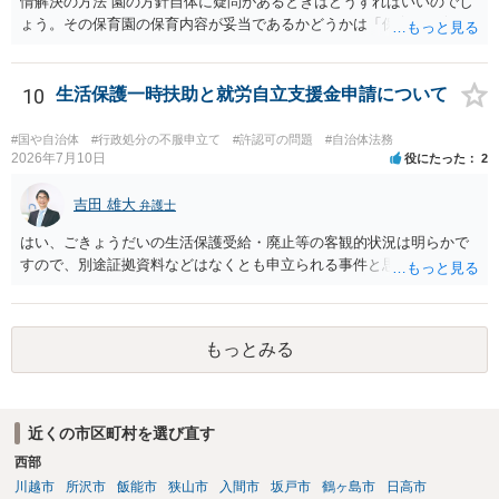
情解決の方法 園の方針自体に疑問があるときはどうすればいいのでし
ょう。その保育園の保育内容が妥当であるかどうかは「保育所保育指
針」や「第三者評価基準」などのガイドラインで判断できます。 相談
だけで問題が解決できずにこじれた時には、苦情を文書にして保育園
に提出しましょう。園は保護者の苦情に耳を傾けなくてはならないと
10
生活保護一時扶助と就労自立支援金申請について
法律で義務付けられています（児童福祉施設最低基準第十四条の
三）。さらに苦情解決のための第三者委員を施設ごとにおくことも指
#国や自治体
#行政処分の不服申立て
#許認可の問題
#自治体法務
導されています。 保育園との相談や交渉で解決できない時には、区市
2026年7月10日
役にたった
2
町村の担当課に苦情を上げることになります。また、都道府県には
「福祉サービス運営適正化委員会」が設置されています。 認可保育所
吉田 雄大
弁護士
はもちろんのこと、認可外の保育施設でも補助金を受けている施設
はい、ごきょうだいの生活保護受給・廃止等の客観的状況は明らかで
は、市や区、都道府県などの責任の範囲内にありますから、役所も相
すので、別途証拠資料などはなくとも申立られる事件と思います。
談に応じなくてはなりません。
もっとみる
近くの市区町村を選び直す
西部
川越市
所沢市
飯能市
狭山市
入間市
坂戸市
鶴ヶ島市
日高市