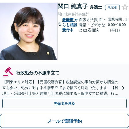
関口 純真子
弁護士
東京都
関口法律会計事務所
営業時間：1
飯能市
か
面談方法(対面・
らも相談
電話・ビデオな
0:00~16:00
受付中
ど)は応相談
（平日）
行政処分の不服申立て
【関東エリア対応】【元国税審判官】税務調査の事前対策から調査の
立ち会い、処分に対する不服申立てまで幅広く対応いたします。【税
理士・公認会計士等と連携可】国税に関する不服申立てに精通。行政
側の知見を活かしたサポートいたします
料金表を見る
メールで面談予約