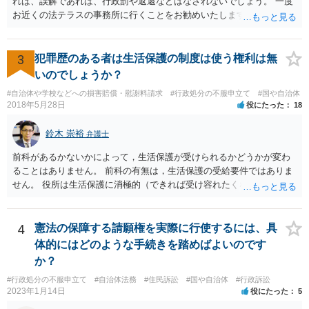
れば、誤解であれば、行政罰や返還などはなされないでしょう。 一度
危険なものであり怖いので、そのような人には是非とも運転免許を返
お近くの法テラスの事務所に行くことをお勧めいたします。
納してほしいと思うのが社会の大勢です。 実際「交通違反を繰り返せ
ば免許停止や取消（強制返納）になる」のはそういうことです。 たま
たま（あなたにとって）いい警察官にあたったことをきっかけに、む
3
犯罪歴のある者は生活保護の制度は使う権利は無
しろ今回を苦い薬（良い教訓）として反省し、次回から「前の車は赤
で右折進行したけど、自分は右折進行を思いとどまった」と交通ルー
いのでしょうか？
ルを遵守するドライバーになってほしいと期待しています。
#自治体や学校などへの損害賠償・慰謝料請求
#行政処分の不服申立て
#国や自治体
2018年5月28日
役にたった
18
鈴木 崇裕
弁護士
前科があるかないかによって，生活保護が受けられるかどうかが変わ
ることはありません。 前科の有無は，生活保護の受給要件ではありま
せん。 役所は生活保護に消極的（できれば受け容れたくない）な姿勢
を示すことが多いようですが， 受給要件を満たしていることをきちん
と説明しましょう。
4
憲法の保障する請願権を実際に行使するには、具
体的にはどのような手続きを踏めばよいのです
か？
#行政処分の不服申立て
#自治体法務
#住民訴訟
#国や自治体
#行政訴訟
2023年1月14日
役にたった
5