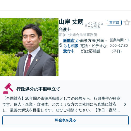
山岸 丈朗
東京都
インタビュ
ーを見る
弁護士
東京中央総合法律事務所
営業時間：1
飯能市
か
面談方法(対面・
らも相談
電話・ビデオな
0:00~17:30
受付中
ど)は応相談
（平日）
行政処分の不服申立て
【全国対応】20年間の市役所職員としての経験から、行政事件が得意
です。個人・企業・自治体、どのような方のご依頼にも真摯に対応
し、最善の解決を目指します。ぜひご相談ください。【休日・夜間相
談可】【ビデオ面談可】【銀座駅1分】
料金表を見る