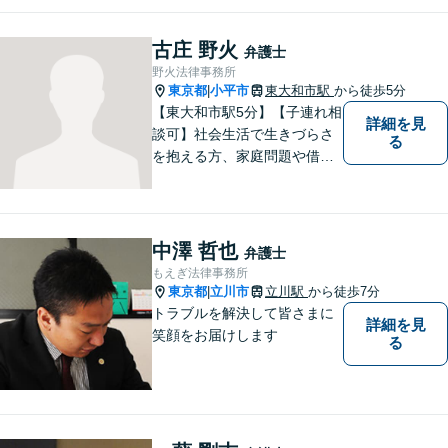
ます。ぜひ一度ご相談くださ
い。
古庄 野火
弁護士
野火法律事務所
東京都
小平市
東大和市駅
から徒歩5分
|
【東大和市駅5分】【子連れ相
詳細を見
談可】社会生活で生きづらさ
る
を抱える方、家庭問題や借金
問題などでお困りの方に、弁
護士として法律面からサポー
トいたします。【債務初回相
談無料】【分割払い可】【法
中澤 哲也
弁護士
テラス利用可】
もえぎ法律事務所
東京都
立川市
立川駅
から徒歩7分
|
トラブルを解決して皆さまに
詳細を見
笑顔をお届けします
る