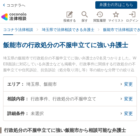
弁護士の方はこちら
ココナラへ
投稿する
探す
閲覧履歴
マイリスト
ログイン
ココナラ法律相談
埼玉県で法律相談できる弁護士
飯能市で法律相談で
飯能市の行政処分の不服申立てに強い弁護士
埼玉県の飯能市で行政処分の不服申立てに強い弁護士が2名見つかりました。W
EB面談に対応している弁護士なども掲載中。行政事件に関係する行政処分の不
服申立てや住民訴訟、抗告訴訟（処分取り消し等）等の細かな分野での絞り込
み検索もでき便利です。特にこだまや法律事務所 飯能事務所の黒見 恵弁護士や
こだまや法律事務所 飯能事務所の本間 由也弁護士のプロフィール情報や弁護士
エリア
埼玉県、飯能市
変更
費用、強みなどが注目されています。『飯能市で土日や夜間に発生した行政処
分の不服申立てのトラブルを今すぐに弁護士に相談したい』『行政処分の不服
相談内容
行政事件、行政処分の不服申立て
変更
申立てのトラブル解決の実績豊富な近くの弁護士を検索したい』『初回相談無
料で行政処分の不服申立てを法律相談できる飯能市内の弁護士に相談予約した
い』などでお困りの相談者さんにおすすめです。
詳細条件
未選択
変更
行政処分の不服申立てに強い飯能市から相談可能な弁護士