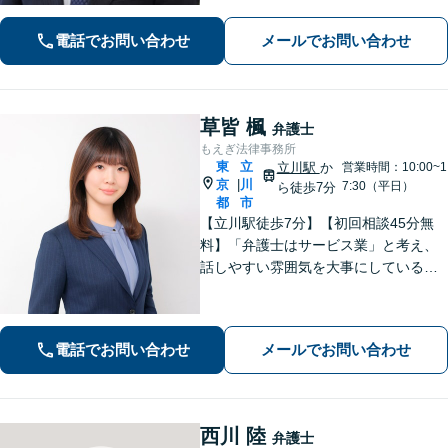
合います。ご都合に合わせて出張相談
も承ります。リーズナブルな料金体系
電話でお問い合わせ
メールでお問い合わせ
をご提供しています。
草皆 楓
弁護士
もえぎ法律事務所
東
立
立川駅
か
営業時間：10:00~1
京
川
|
7:30（平日）
ら徒歩7分
都
市
【立川駅徒歩7分】【初回相談45分無
料】「弁護士はサービス業」と考え、
話しやすい雰囲気を大事にしている事
務所です。ご相談者様のお悩みをじっ
くり伺い、その気持ちに寄り添うこと
を心がけています【離婚・男女問題／
電話でお問い合わせ
メールでお問い合わせ
相続・遺言／交通事故】
西川 陸
弁護士