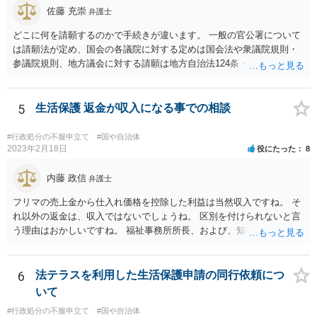
佐藤 充崇
弁護士
どこに何を請願するのかで手続きが違います。 一般の官公署について
は請願法が定め、国会の各議院に対する定めは国会法や衆議院規則・
参議院規則、地方議会に対する請願は地方自治法124条・125条が定め
ています。 請願を行おうとする官公署にまず問いあわせるのが比較的
スムースかと思います。
5
生活保護 返金が収入になる事での相談
#行政処分の不服申立て
#国や自治体
2023年2月18日
役にたった
8
内藤 政信
弁護士
フリマの売上金から仕入れ価格を控除した利益は当然収入ですね。 そ
れ以外の返金は、収入ではないでしょうね。 区別を付けられないと言
う理由はおかしいですね。 福祉事務所所長、および、知事、および、
厚労省の担当部を調べて、 それぞれ同文の質問書を送ってみるといい
でしょう。
6
法テラスを利用した生活保護申請の同行依頼につ
いて
#行政処分の不服申立て
#国や自治体