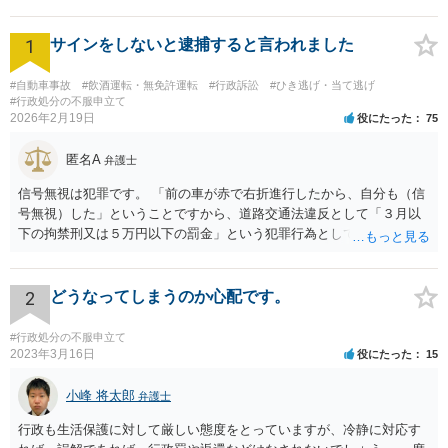
1
サインをしないと逮捕すると言われました
#自動車事故
#飲酒運転・無免許運転
#行政訴訟
#ひき逃げ・当て逃げ
#行政処分の不服申立て
2026年2月19日
役にたった
75
匿名A
弁護士
信号無視は犯罪です。 「前の車が赤で右折進行したから、自分も（信
号無視）した」ということですから、道路交通法違反として「３月以
下の拘禁刑又は５万円以下の罰金」という犯罪行為として処罰される
可能性がありました。 となると、警察官としては、あなたがサインし
ようとしまいと現行犯逮捕できるわけです。 そこを、「サインをしな
いと逮捕する」というのは、「現行犯逮捕して刑事処分（罰金でも前
2
どうなってしまうのか心配です。
科になる）にできるが、認めてサインすれば反則処理（何千円程度の
反則金があっても前科にならない）ですませてあげる」という意味で
#行政処分の不服申立て
す。 あなたはこの警察官を非難するのではなく、感謝すべきというこ
2023年3月16日
役にたった
15
とです。 警察官の「こんな事を言うのだったら免許証返した方がい
い」との発言ですが、実際「前の車が赤で右折進行したから、自分も
小峰 将太郎
弁護士
（信号無視）した」というあなたと同じ考えの人が運転をしている公
行政も生活保護に対して厳しい態度をとっていますが、冷静に対応す
道は、きちんと交通ルールを守っている人や歩行者らにとってとても