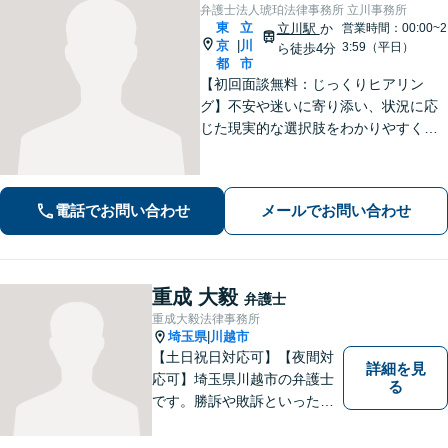
弁護士法人琥珀法律事務所 立川事務所
東
立
立川駅
か
営業時間：00:00~2
京
川
|
3:59（平日）
ら徒歩4分
都
市
【初回面談無料：じっくりヒアリン
グ】不安や迷いに寄り添い、状況に応
じた現実的な選択肢をわかりやすくご
提案します。納得して前に進めるよ
う、誠実にサポートいたします【全国
対応】【電話・オンライン面談可】
電話でお問い合わせ
メールでお問い合わせ
重成 大毅
弁護士
重成大毅法律事務所
埼玉県
川越市
|
【土日祝日対応可】【夜間対
詳細を見
応可】埼玉県川越市の弁護士
る
です。勝訴や敗訴といった結
果にかかわらず、依頼者の心
にある憤りや不安を取り除き