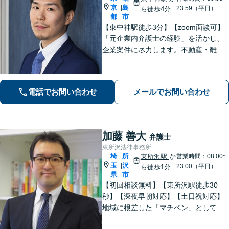
京
島
|
23:59（平日）
ら徒歩4分
都
市
【東中神駅徒歩3分】【zoom面談可】
「元企業内弁護士の経験」を活かし、
企業案件に尽力します。不動産・離婚
問題の実績も多数あり！依頼者様が最
大の利益を得られるよう、知見を活か
し問題に真摯に向き合います。【韓国
電話でお問い合わせ
メールでお問い合わせ
語OK】
加藤 善大
弁護士
東所沢法律事務所
埼
所
東所沢駅
か
営業時間：08:00~
玉
沢
|
23:00（平日）
ら徒歩1分
県
市
【初回相談無料】【東所沢駅徒歩30
秒】【深夜早朝対応】【土日祝対応】
地域に根差した「マチベン」として、
みなさまの法律トラブルに真剣に向き