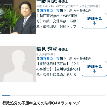
一藤 剛志
弁護士
弁護士法人TNLAW 支所立川ニアレスト法律事務所
東京都
立川市
立川駅
から徒歩1分
|
〖初回面談無料・WEB面談
詳細を見
可〗相続・交通事故・不動
る
産・債権回収・契約トラブル
に対応。事業と暮らしを守る
ため、早い段階から丁寧にサ
ポートします〖立川駅近く〗
稲見 秀登
弁護士
稲見法律事務所
東京都
立川市
立川駅
から徒歩5分
|
【夜間休日対応可能】【立川
詳細を見
の弁護士】【立川駅徒歩5分】
る
色々な分野に見識がありま
す。少しでもお悩みを抱えて
いる方は是非一度ご相談くだ
さい。
行政処分の不服申立ての法律Q&Aランキング