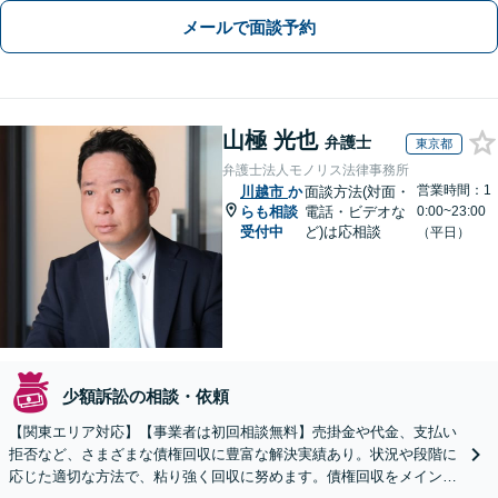
メールで面談予約
山極 光也
弁護士
東京都
弁護士法人モノリス法律事務所
営業時間：1
川越市
か
面談方法(対面・
らも相談
電話・ビデオな
0:00~23:00
受付中
ど)は応相談
（平日）
少額訴訟の相談・依頼
【関東エリア対応】【事業者は初回相談無料】売掛金や代金、支払い
拒否など、さまざまな債権回収に豊富な解決実績あり。状況や段階に
応じた適切な方法で、粘り強く回収に努めます。債権回収をメインと