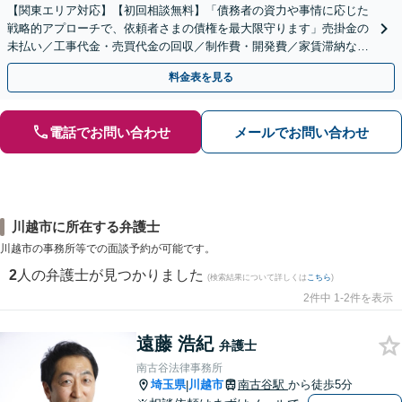
【関東エリア対応】【初回相談無料】「債務者の資力や事情に応じた
戦略的アプローチで、依頼者さまの債権を最大限守ります」売掛金の
未払い／工事代金・売買代金の回収／制作費・開発費／家賃滞納な
ど、事業活動で発生するあらゆる債権回収に実績あり
料金表を見る
電話でお問い合わせ
メールでお問い合わせ
川越市に所在する弁護士
川越市の事務所等での面談予約が可能です。
2
人の弁護士が見つかりました
(検索結果について詳しくは
こちら
)
2件中 1-2件を表示
遠藤 浩紀
弁護士
南古谷法律事務所
埼玉県
川越市
南古谷駅
から徒歩5分
|