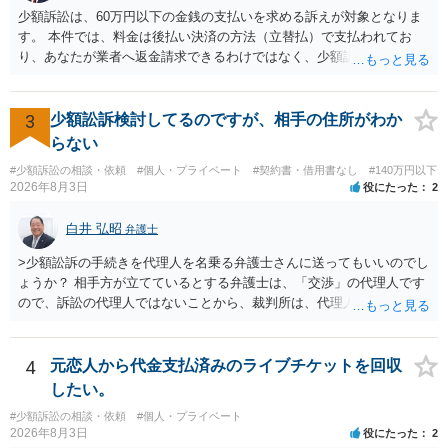
及ぼすものではありません。 これ以上、本件の解決を不必要に遅延さ
少額訴訟は、60万円以下の金銭の支払いを求める訴えが対象となりま
せることなく、誠意をもって速やかに返金手続を履行されるよう、強
す。 本件では、料金は後払い決済の方法（立替払）で支払われてお
く求めます。 以上
り、あなたが業者へ返金請求できるわけではなく、少額訴訟は使えな
いと思われます。 当該事業者と後払い決済業者を被告として債務不存
在確認請求訴訟を提起することも考えられますが、まずは後払い決済
業者へ（原契約のクーリング・オフの証拠の写しとともに）支払拒絶
3
少額訟訴検討してるのですが、相手の住所がわか
の通知書を送り、もし訴訟や支払督促を行ってきた場合には全面的に
らない
争う、というやり方がベターではないかと思います。弁護士会の相談
#少額訴訟の相談・依頼
#個人・プライベート
#契約書・借用書なし
#140万円以下
センター等で、消費者問題に強い弁護士（消費者保護委員会に所属し
2026年8月3日
役にたった
2
ているなど）へ相談されることをお勧めします。
白井 弘昭
弁護士
>少額訟訴の手続きを代理人を名乗る弁護士さんに送ってもいいのでし
ょうか？ 相手方が立てているとする弁護士は、「交渉」の代理人です
ので、訴訟の代理人ではないことから、裁判所は、代理人宛ての訴状
を受け取ることは無いと思われます。 なお、交渉段階で代理人が就い
ている場合は、相手方（被告）の住所で訴状を作成提出し、裁判所に
代理人が就いていたことを知らせると（訴状の記載内容から明らかな
4
元恋人から代金支払済みのライブチケットを回収
場合も）、裁判所が当該代理人弁護士に事前連絡し、引き続き訴訟も
したい。
受任するかを聞いたうえで、受任の意志が明らかになったところで、
#少額訴訟の相談・依頼
#個人・プライベート
直接被告に送達するのではなく、代理人に訴状の受領を促すこともあ
2026年8月3日
役にたった
2
ります。 ラインのやり取りでしか証拠がないと、実際の本人性が明ら