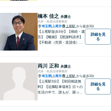
【離婚】不倫の慰謝料請求、
財産分与、養育費など、ご相
談ください【相続】税理士や
橋本 佳之
弁護士
司法書士などと連携し、複雑
武井・鳥居法律事務所
な案件も対応。【狭山市駅4
埼玉県
上尾市
上尾駅
から徒歩3分
|
分】
【上尾駅徒歩3分】【相続・遺
詳細を見
言】【離婚】【慰謝料請求】
る
【不動産（売買・賃貸借）】
ほか、民事・家事事件全般に
ご対応させていだきます。ま
ずはお気軽にご相談下さい。
両川 正和
弁護士
武井・鳥居法律事務所
埼玉県
上尾市
上尾駅
から徒歩3分
|
【上尾駅3分】【初回相談無
詳細を見
料】【近隣駐車場有】日々の
る
生活の中で、誰もが、困っ
て、悩んで、どうしたらいい
かわからなくて、途方に暮れ
て、何がなんだかわからなく