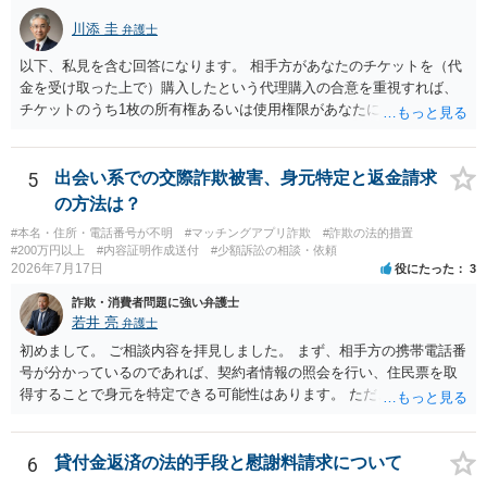
かではありません。もちろん弁護士（２０万円の請求で代理人弁護士
川添 圭
弁護士
に委任するかも疑わしいのですが）も住所は明らかにしないでしょ
う。 何か本人を示す事実（振込先などの情報）から、相手の住所等の
以下、私見を含む回答になります。 相手方があなたのチケットを（代
情報を割り出していくしかないように思えます。 以上、ご参考まで。
金を受け取った上で）購入したという代理購入の合意を重視すれば、
チケットのうち1枚の所有権あるいは使用権限があなたにあり、チケッ
トの引渡しを求める権利があるという主張が認められやすいといえま
す。 一方、このチケット購入には「相手方と一緒に行く」という合意
も付随していたことを無視することができません。こちらを重視すれ
5
出会い系での交際詐欺被害、身元特定と返金請求
ば、交際を終了させたことにより「一緒に行く」という結果の実現に
の方法は？
重大な障害が発生しており、当然にチケットを引き渡すべきといえる
#本名・住所・電話番号が不明
#マッチングアプリ詐欺
#詐欺の法的措置
かは微妙であり、むしろ返金すべきとするのが当事者の合理的意思に
#200万円以上
#内容証明作成送付
#少額訴訟の相談・依頼
合致するのではないか、という判断に傾くことになると思います。 例
2026年7月17日
役にたった
3
えば、当該チケットが座席指定である場合、交際を解消した2人が当日
詐欺・消費者問題に強い弁護士
隣り合わせになることは避けたいという心理が働くことも無理からぬ
若井 亮
弁護士
ところです。一方、チケットがエリア指定のアリーナ席であれば隣り
合わせにならずに済むかもしれませんし、そのチケットが入手困難で
初めまして。 ご相談内容を拝見しました。 まず、相手方の携帯電話番
あったり特別席であったりすれば、判断は変わってくるかもしれませ
号が分かっているのであれば、契約者情報の照会を行い、住民票を取
ん。当該チケットがチケット転売防止法に規定する特定興行入場券に
得することで身元を特定できる可能性はあります。 ただ、他人名義の
該当し、券面上使用者が指定されている場合には、チケット引渡し以
携帯電話であるなどした場合には特定に結びつけることは難しいとこ
外に選択肢がない場合もあるでしょう。 このように、本件の紛争は、
ろです。 LINEについても、詐欺の事案であれば照会できる可能性はあ
法的には「当事者の合理的意思」がどこにあるのかを追求した解決が
りますが、携帯電話の番号を経由する方法より難しくなります。 身元
6
貸付金返済の法的手段と慰謝料請求について
必要になると思われます。なかなか難しい問題なので、弁護士によっ
を特定した後は、返金の理屈があるかどうかを確認していきます。 基