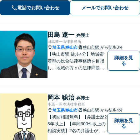
イス【インターネット】スピーディー
電話でお問い合わせ
メールでお問い合わせ
な対応で円滑な解決を目指します【桶
川駅6分】【オンライン相談OK】
田島 遼一
弁護士
田島遼一法律事務所
埼玉県
狭山市
狭山市駅
から徒歩3分
|
【狭山市駅 徒歩4分】地域密
詳細を見
着型の総合法律事務所を目指
る
し、地域の方々の法律問題を
迅速かつ良い解決に導けるよ
う最善を尽くします。 法律問
題でお悩みのことがあればお
気軽にご相談ください。
岡本 聡治
弁護士
小原・岡本法律事務所
埼玉県
狭山市
狭山市駅
から徒歩4分
|
【初回相談無料】【弁護士歴2
詳細を見
5年以上】【年間300件以上の
る
相談実績】2名の弁護士が、さ
まざまな問題を解決します！