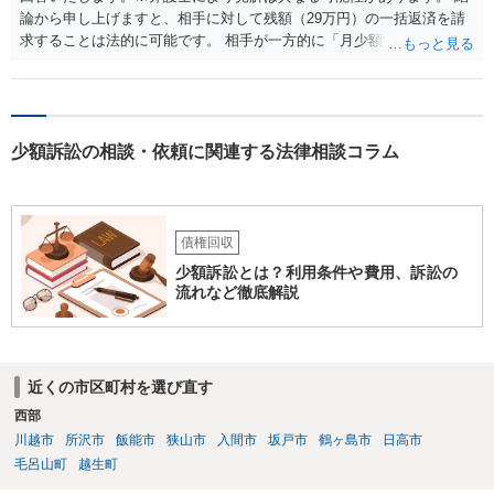
論から申し上げますと、相手に対して残額（29万円）の一括返済を請
求することは法的に可能です。 相手が一方的に「月少額ずつ返す」と
言ってきたとしても、あなたが同意していない以上、分割払いの合意
は成立していません。当初の返済期日も過ぎているため、一括返済を
求める権利があります。 具体的には、以下の手順で進めるのが効果的
です。 分割拒否と一括請求の通知：PayPayのメッセージ等で「分割
少額訴訟の相談・依頼に関連する法律相談コラム
払いには同意していないため、残額の一括払いを求める」旨を明確に
伝えます。 相手の本名・住所の確認：応じない場合に法的手段（少額
訴訟など）をとるには、相手の身元が必要です。分からない場合は、
まず本名や住所の特定を進めてください。 相手が購入した高額商品
（Switch2等）の事実も踏まえ、応じない場合は法的措置を辞さない姿
債権回収
勢で交渉に臨むのが現実的かと思います。
少額訴訟とは？利用条件や費用、訴訟の
流れなど徹底解説
近くの市区町村を選び直す
西部
川越市
所沢市
飯能市
狭山市
入間市
坂戸市
鶴ヶ島市
日高市
毛呂山町
越生町