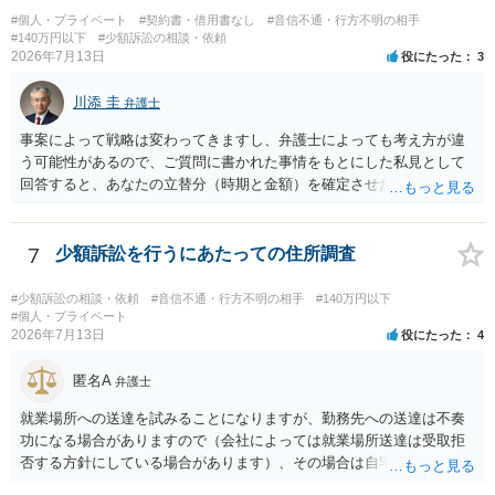
ても回答は異なるかもしれません。
本的に贈与に該当する場合には返金請求ができません。 詐欺を含め、
#個人・プライベート
#契約書・借用書なし
#音信不通・行方不明の相手
当方に返金の理屈があるかどうかを確認していきます。 さらに、渡し
#140万円以下
#少額訴訟の相談・依頼
2026年7月13日
役にたった
3
た金額について、裏付けがあるかどうかも精査します。 上記を経て、
身元の特定、返金の理屈があると判断できるのであれば、まずは交渉
川添 圭
からスタートすることになるでしょう。 ご理解のとおり、詐欺である
弁護士
ことの立証は簡単ではありません。 刑事事件化が出来るのであれば、
事案によって戦略は変わってきますし、弁護士によっても考え方が違
返金交渉で有利になる可能性がありますが、民事上の詐欺の立証以上
う可能性があるので、ご質問に書かれた事情をもとにした私見として
に難しいところがあります。 こちらについては、一度、最寄りの警察
回答すると、あなたの立替分（時期と金額）を確定させた上で、淡々
署に被害相談をするようにしてください。 具体的な見通しに関して
と訴訟提起する方がよい事案ではないかと思料します。支払督促だ
は、証拠を拝見する必要があるため、直接弁護士にご相談された方が
と、もし異議申立てがなされる可能性が高そうであれば時間の浪費
良いかと思います。
（通常訴訟へ移行する日数分空転する）になりますし、支払督促及び
7
少額訴訟を行うにあたっての住所調査
その異議後の通常訴訟は相手方の住所地が管轄裁判所になるため（特
に相手方が遠方である場合は）対応が面倒な場合があるからです。相
#少額訴訟の相談・依頼
#音信不通・行方不明の相手
#140万円以下
手方の主張については、和解で減額を考慮すればよいと思います。 な
#個人・プライベート
2026年7月13日
役にたった
4
お、残念ながら、「連絡も返ってこず、返済の目処も立たずで精神的
ダメージが大きく」という理由では、慰謝料請求は通常は認められま
匿名A
せん。
弁護士
就業場所への送達を試みることになりますが、勤務先への送達は不奏
功になる場合がありますので（会社によっては就業場所送達は受取拒
否する方針にしている場合があります）、その場合は自宅の住所調査
が必要になるでしょう。