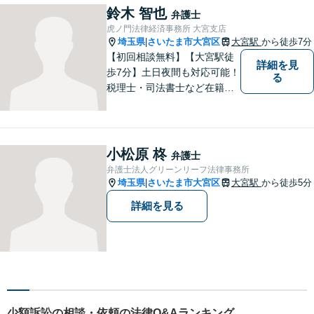
なってしまうことがあると思
鈴木 智也
弁護士
います。そんな時は、お気軽
虎ノ門法律経済事務所 大宮支店
に私にご相談ください。
埼玉県
さいたま市大宮区
大宮駅
から徒歩7分
|
【初回相談無料】【大宮駅徒
詳細を見
歩7分】土日夜間も対応可能！
る
税理士・司法書士など在籍で
ワンストップサービスを実
現。ふるさと埼玉で、皆様の
人生のお困りごとを解決しま
す。まずはご相談をお聞かせ
小松原 柊
弁護士
ください。
弁護士法人グリーンリーフ法律事務所
埼玉県
さいたま市大宮区
大宮駅
から徒歩5分
|
詳細を見る
少額訴訟の相談・依頼の法律Q&Aランキング