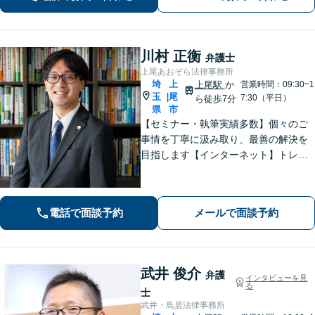
岡駅8分】【駐車場あり】
川村 正衡
弁護士
上尾あおぞら法律事務所
埼
上
上尾駅
か
営業時間：09:30~1
玉
尾
|
7:30（平日）
ら徒歩7分
県
市
【セミナー・執筆実績多数】個々のご
事情を丁寧に汲み取り、最善の解決を
目指します【インターネット】トレン
ト問題・悪質な書き込み・風評被害な
ど、迅速な対応を心掛けます【離婚問
題】検討段階、協議から訴訟まで。あ
電話で面談予約
メールで面談予約
らゆるフェーズに対応【上尾駅7分】
武井 俊介
弁護
インタビューを見
る
士
武井・鳥居法律事務所