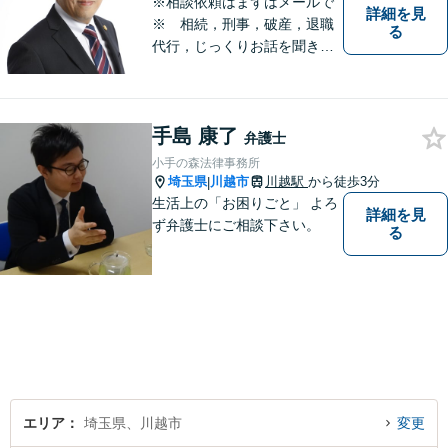
※相談依頼はまずはメールで
詳細を見
※ 相続，刑事，破産，退職
る
代行，じっくりお話を聞き、
ひとつひとつのご相談に取り
組んでいきます。労働局やハ
ローワークでの勤務経験の中
手島 康了
で、様々な問題に直面してき
弁護士
ました。相談だけでもお気軽
小手の森法律事務所
にお問合せください。
埼玉県
川越市
川越駅
から徒歩3分
|
生活上の「お困りごと」 よろ
詳細を見
ず弁護士にご相談下さい。
る
エリア
埼玉県、川越市
変更