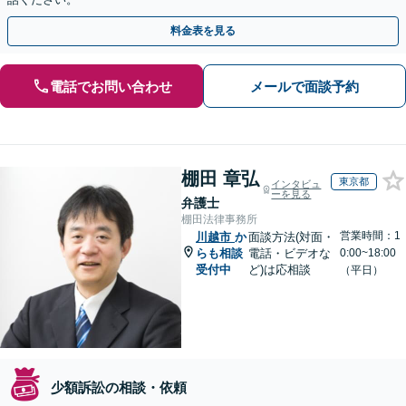
料金表を見る
電話でお問い合わせ
メールで面談予約
棚田 章弘
東京都
インタビュ
ーを見る
弁護士
棚田法律事務所
営業時間：1
川越市
か
面談方法(対面・
らも相談
電話・ビデオな
0:00~18:00
受付中
ど)は応相談
（平日）
少額訴訟の相談・依頼