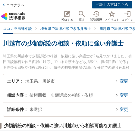
弁護士の方はこちら
ココナラへ
投稿する
探す
閲覧履歴
マイリスト
ログイン
ココナラ法律相談
埼玉県で法律相談できる弁護士
川越市で法律相談で
川越市の少額訴訟の相談・依頼に強い弁護士
埼玉県の川越市で少額訴訟の相談・依頼に強い弁護士が2名見つかりました。初
回面談無料や休日面談に対応している弁護士なども掲載中。債権回収に関係す
る売掛金回収や債権回収代行、債権の時効中断等の細かな分野での絞り込み検
索もでき便利です。特に南古谷法律事務所の遠藤 浩紀弁護士や小手の森法律事
務所の手島 康了弁護士のプロフィール情報や弁護士費用、強みなどが注目され
エリア
埼玉県、川越市
変更
ています。『川越市で土日や夜間に発生した少額訴訟の相談・依頼のトラブル
を今すぐに弁護士に相談したい』『少額訴訟の相談・依頼のトラブル解決の実
相談内容
債権回収、少額訴訟の相談・依頼
変更
績豊富な近くの弁護士を検索したい』『初回相談無料で少額訴訟の相談・依頼
を法律相談できる川越市内の弁護士に相談予約したい』などでお困りの相談者
さんにおすすめです。
詳細条件
未選択
変更
少額訴訟の相談・依頼に強い川越市から相談可能な弁護士