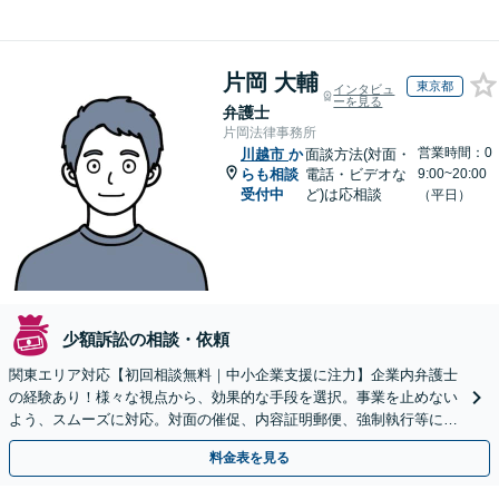
片岡 大輔
東京都
インタビュ
ーを見る
弁護士
片岡法律事務所
営業時間：0
川越市
か
面談方法(対面・
らも相談
電話・ビデオな
9:00~20:00
受付中
ど)は応相談
（平日）
少額訴訟の相談・依頼
関東エリア対応【初回相談無料｜中小企業支援に注力】企業内弁護士
の経験あり！様々な視点から、効果的な手段を選択。事業を止めない
よう、スムーズに対応。対面の催促、内容証明郵便、強制執行等に精
通。お困りの方はすぐにご相談を【オンライン面談◎】
料金表を見る