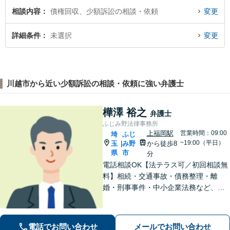
相談内容
債権回収、少額訴訟の相談・依頼
変更
詳細条件
未選択
変更
川越市から近い少額訴訟の相談・依頼に強い弁護士
樺澤 裕之
弁護士
ふじみ野法律事務所
上福岡駅
営業時間：09:00
埼
ふじ
~19:00（平日）
玉
み野
から徒歩8
|
県
市
分
電話相談OK【法テラス可／初回相談無
料】相続・交通事故・債務整理・離
婚・刑事事件・中小企業法務など、お
困りごとは気兼ねなくご相談くださ
い！一人ひとり真摯に向き合い、解決
へと導きます【休日夜間対応】【上福
電話でお問い合わせ
メールでお問い合わせ