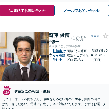
する顧問契約もお任せください【個人のご相談にも対応】
電話でお問い合わせ
メールでお問い合わせ
齋藤 健博
東京都
インタビュ
ーを見る
弁護士
銀座さいとう法律事務所
営業時間：0
川越市
か
面談方法(対面・
らも相談
電話・ビデオな
6:00~23:55
受付中
ど)は応相談
（平日）
少額訴訟の相談・依頼
【当日・休日・夜間相談可】債権をためない為の予防策と実際の回収
はお任せください。迅速に行動し丁寧に対応いたします。まずはお電
話ください。