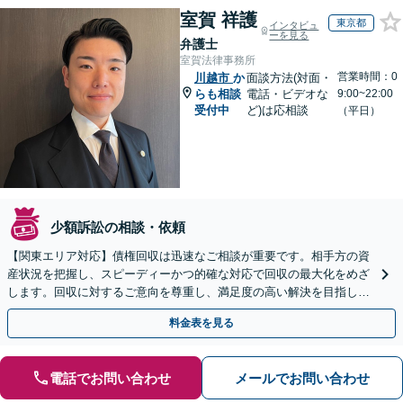
室賀 祥護
東京都
インタビュ
ーを見る
弁護士
室賀法律事務所
営業時間：0
川越市
か
面談方法(対面・
らも相談
電話・ビデオな
9:00~22:00
受付中
ど)は応相談
（平日）
少額訴訟の相談・依頼
【関東エリア対応】債権回収は迅速なご相談が重要です。相手方の資
産状況を把握し、スピーディーかつ的確な対応で回収の最大化をめざ
します。回収に対するご意向を尊重し、満足度の高い解決を目指しま
す【休日・夜間相談対応】
料金表を見る
電話でお問い合わせ
メールでお問い合わせ