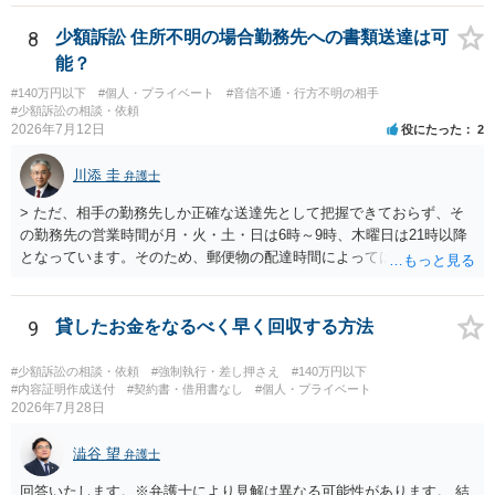
8
少額訴訟 住所不明の場合勤務先への書類送達は可
能？
#140万円以下
#個人・プライベート
#音信不通・行方不明の相手
#少額訴訟の相談・依頼
2026年7月12日
役にたった
2
川添 圭
弁護士
> ただ、相手の勤務先しか正確な送達先として把握できておらず、そ
の勤務先の営業時間が月・火・土・日は6時～9時、木曜日は21時以降
となっています。そのため、郵便物の配達時間によっては受け取りが
難しい可能性があります。 営業時間を具体的に明らかにして、早朝・
夜間の送達を上申するのが基本になりますが、感覚的には郵便局を動
かすには早すぎるので執行官送達を申し立てる必要があるかもしれま
9
貸したお金をなるべく早く回収する方法
せん。裁判所としては（あまりに特殊すぎて）就業場所送達を認めな
い可能性もありますし、執行官送達には費用もかかりますので、まず
#少額訴訟の相談・依頼
#強制執行・差し押さえ
#140万円以下
は裁判所へ相談した方がよいと思います。
#内容証明作成送付
#契約書・借用書なし
#個人・プライベート
2026年7月28日
澁谷 望
弁護士
回答いたします。※弁護士により見解は異なる可能性があります。 結