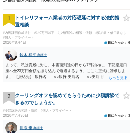
1
トイレリフォーム業者の対応遅延に対する法的措
置相談
#内容証明作成送付
#140万円以下
#少額訴訟の相談・依頼
#契約書・借用書なし
#個人・プライベート
2026年8月4日
役にたった
6
鈴木 祥平
弁護士
よって、私は貴殿に対し、本書面到達の日から7日以内に、下記指定口
座へ金23万円全額を振り込んで返還するよう、ここに正式に請求しま
す。 【振込先】 銀行名 ○○銀行 支店名 ○○支店 預金種別 普通
口座番号 ○○○○○○○ 口座名義 ○○○○ 万一、上記期限までに返金がな
されない場合には、貴殿には任意に返金する意思がないものと判断
し、やむを得ず、返還金23万円及びこれに対する遅延損害金の支払い
2
クーリングオフを認めてもらうために少額訴訟で
を求める民事訴訟、支払督促その他必要な法的手続を直ちに講じま
きるのでしょうか。
す。 その際には、訴訟に要する費用その他法令上認められる金員につ
#少額訴訟の相談・依頼
#個人・プライベート
いても併せて請求する予定ですので、あらかじめ申し添えます。 本件
2026年7月30日
役にたった
3
は、貴殿自らが契約を解約したことによって生じた返還義務の履行を
求めるものにすぎません。貴殿の仕入先との取引関係や返金時期など
川添 圭
弁護士
の内部事情は、私に対する返還義務の発生や履行時期には何ら影響を