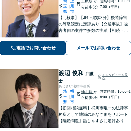
埼
上
上尾駅
か
営業時間：10:00~1
玉
尾
|
7:00（平日）
ら徒歩3分
県
市
【元検事】【JR上尾駅3分】後遺障害
の等級認定に定評あり【交通事故】被
害者側の案件で多数の実績【相続・遺
言】紛争解決、遺言書作成をサポート
【刑事事件】検事経験・豊富な実績、
電話でお問い合わせ
メールでお問い合わせ
スピーディーな接見が強み、上尾警察
署5分【初回面談30分無料】
渡辺 俊和
弁護
インタビューを見
る
士
あじさい法律事務所
埼
桶
桶川駅
か
営業時間：10:00~1
玉
川
|
8:00（平日）
ら徒歩6分
県
市
【初回相談無料】桶川市唯一の法律事
務所として地域のみなさまをサポート
【離婚問題】話しやすさに定評あり！1
00件以上の対応実績を活かしたアドバ