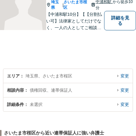
中浦和駅
から徒歩10
埼玉
さいたま市桜
|
県
区
分
【中浦和駅10分】【【分割払
詳細を見
い可】法律家としてだけでな
る
く、一人の人としてご相談者
様に向き合い、解決策を提案
することを心がけています。
ご依頼いただいた際には、解
決まで責任を持ってサポート
させていただきます。 ぜひご
相談ください。
エリア
埼玉県、さいたま市桜区
変更
相談内容
債権回収、連帯保証人
変更
詳細条件
未選択
変更
さいたま市桜区から近い連帯保証人に強い弁護士