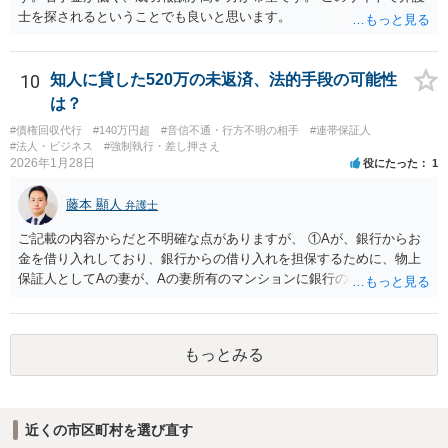
士を探されるということでも良いと思います。
10
知人に貸した520万の未返済、法的手段の可能性
は？
#債権回収代行
#140万円超
#音信不通・行方不明の相手
#連帯保証人
#法人・ビジネス
#強制執行・差し押さえ
2026年1月28日
役にたった
1
藤本 顯人
弁護士
ご記載の内容からだと不明確な点がありますが、 ①Aが、銀行からお
金を借り入れしており、銀行からの借り入れを担保するために、物上
保証人としてAの妻が、Aの妻所有のマンションに銀行の根抵当権を入
れているという可能性と ②AがAの妻にお金を貸付しており、その貸付
を担保するために、根抵当権としてAの妻のマンションに根抵当権が設
定されているという可能性 です。 状況からすると、①だと思います。
もっとみる
①だとした場合、現状ですと、Aには全く弁済能力がないので、回収は
非常に厳しいと思われます。
近くの市区町村を選び直す