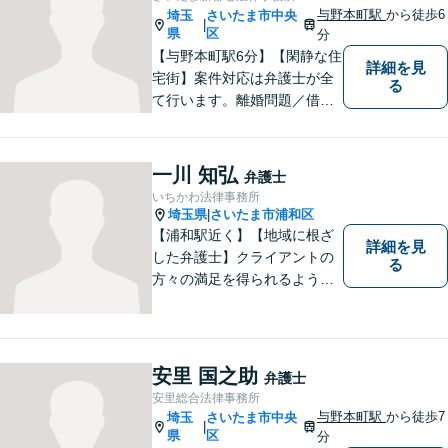
与野本町駅
から徒歩6
埼玉
さいたま市中央
|
県
区
分
【与野本町駅6分】【閑静な住
詳細を見
宅街】案件対応は弁護士が全
る
て行います。離婚問題／借
金・債務整理／交通事故など
幅広く対応しております。迅
速かつ丁寧な対応を心がけて
一川 知弘
弁護士
おりますので、お気軽にご相
いちかわ法律事務所
談ください。【弁護士歴10年
埼玉県
さいたま市浦和区
|
以上】【初回相談30分無料】
【浦和駅近く】【地域に根ざ
詳細を見
した弁護士】クライアントの
る
方々の満足を得られるよう最
善を尽くします。交通事故／
離婚問題／刑事事件／労働問
題／企業法務など、幅広く対
応可能。【明確な料金体系】
安里 国之助
弁護士
法律トラブルでお悩みの方
安里総合法律事務所
は、どうぞお気軽にご相談く
与野本町駅
から徒歩7
埼玉
さいたま市中央
|
ださい。
県
区
分