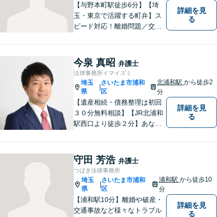
【与野本町駅徒歩6分】【埼
詳細を見
玉・東京で活躍する町弁】ス
る
ピード対応！離婚問題／交通
事故／借金・債務整理／相続
など、お困りごとがあればお
気軽にご相談ください！皆様
今泉 真昭
弁護士
が平穏な日々を取り戻せるよ
法律事務所イマイズミ
う、尽力してまいります。
北浦和駅
から徒歩2
埼玉
さいたま市浦和
|
【土日祝・夜間対応◎】
県
区
分
【遺産相続・債務整理は初回
詳細を見
３０分無料相談】【JR北浦和
る
駅西口より徒歩２分】あなた
の悩み、法律事務所イマイズ
ミがお預かりします。あなた
の代わりに悩み、考え、解決
守田 芳浩
弁護士
策をご提案します。
つばき法律事務所
浦和駅
から徒歩10
埼玉
さいたま市浦和
|
県
区
分
【浦和駅10分】離婚や破産・
詳細を見
交通事故など様々なトラブル
る