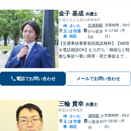
金子 基成
弁護士
弁護士法人九重法律事務所
北浦和駅
営業時間：09:0
埼
さいた
0~17:00（平
玉
ま市浦
から徒歩
|
県
和区
日）
5分
【交通事故事案初回面談無料】【WEB
＆電話相談OK】むち打ち・物損など軽
微な事故〜重い障害・死亡事故まで、
豊富な対応実績。弁護士3名で3,000件
以上の交通事故の実績あり。ご相談、
解決まで全て弁護士が対応し、負担を
電話でお問い合わせ
メールでお問い合わせ
軽減します【北浦和駅7分】
三輪 貴幸
弁護士
樟葉法律事務所
浦和駅
か
営業時間：09:0
埼
さいた
0~18:00（平
玉
ま市浦
ら徒歩10
|
県
和区
日）
分