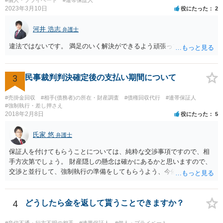
2023年3月10日
役にたった
2
河井 浩志
弁護士
違法ではないです。 満足のいく解決ができるよう頑張ってください。
3
民事裁判判決確定後の支払い期間について
#売掛金回収
#相手(債務者)の所在・財産調査
#債権回収代行
#連帯保証人
#強制執行・差し押さえ
2018年2月8日
役にたった
5
氏家 悠
弁護士
保証人を付けてもらうことについては、純粋な交渉事項ですので、相
手方次第でしょう。 財産隠しの懸念は確かにあるかと思いますので、
交渉と並行して、強制執行の準備をしてもらうよう、今依頼されてい
る弁護士の先生と協議してみてはいかがでしょうか。 強制執行に強い
弁護士の探し方ですが、弁護士のウェブページなどがひとつの目安に
なります。 ただ、ウェブページの記載内容が確実というわけでもない
4
どうしたら金を返して貰うことできますか？
ので、実際に面談してみて、その弁護士ならどういう風に進めるか聞
いてみるのがよいと思います。
#音信不通・行方不明の相手
#連帯保証人
#個人・プライベート