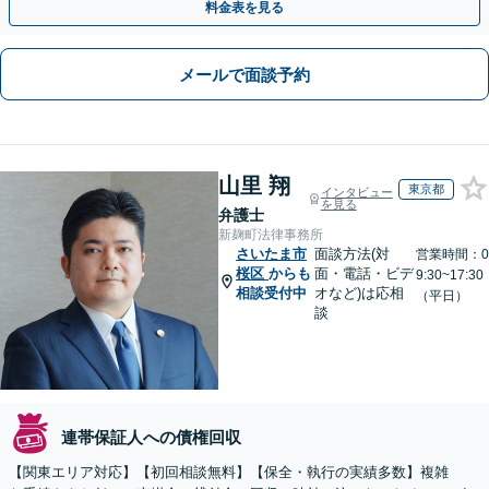
料金表を見る
メールで面談予約
山里 翔
東京都
インタビュー
を見る
弁護士
新麹町法律事務所
さいたま市
面談方法(対
営業時間：0
桜区
からも
面・電話・ビデ
9:30~17:30
相談受付中
オなど)は応相
（平日）
談
連帯保証人への債権回収
【関東エリア対応】【初回相談無料】【保全・執行の実績多数】複雑