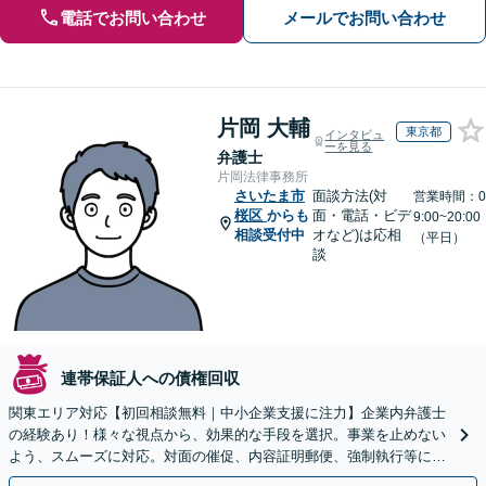
電話でお問い合わせ
メールでお問い合わせ
片岡 大輔
東京都
インタビュ
ーを見る
弁護士
片岡法律事務所
さいたま市
面談方法(対
営業時間：0
桜区
からも
面・電話・ビデ
9:00~20:00
相談受付中
オなど)は応相
（平日）
談
連帯保証人への債権回収
関東エリア対応【初回相談無料｜中小企業支援に注力】企業内弁護士
の経験あり！様々な視点から、効果的な手段を選択。事業を止めない
よう、スムーズに対応。対面の催促、内容証明郵便、強制執行等に精
通。お困りの方はすぐにご相談を【オンライン面談◎】