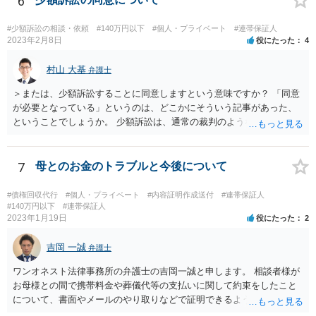
6
しては、一般的には「求償権」に基づいて上記のような処理になるか
と思います。
#少額訴訟の相談・依頼
#140万円以下
#個人・プライベート
#連帯保証人
2023年2月8日
役にたった
4
村山 大基
弁護士
＞または、少額訴訟することに同意しますという意味ですか？ 「同意
が必要となっている」というのは、どこかにそういう記事があった、
ということでしょうか。 少額訴訟は、通常の裁判のようなきちんとし
た審理をしないので、 被告側が、少額訴訟でいいよ、という同意だと
思います（多分）。 実際の流れとしては、少額訴訟では嫌だ、と被告
が考えた場合、 通常の訴訟でやってほしい、と裁判所に対して書類を
7
母とのお金のトラブルと今後について
出したりします。
#債権回収代行
#個人・プライベート
#内容証明作成送付
#連帯保証人
#140万円以下
#連帯保証人
2023年1月19日
役にたった
2
吉岡 一誠
弁護士
ワンオネスト法律事務所の弁護士の吉岡一誠と申します。 相談者様が
お母様との間で携帯料金や葬儀代等の支払いに関して約束をしたこと
について、書面やメールのやり取りなどで証明できるようであれば、
立替金を裁判上請求する余地があろうかと思います。 ただし、お母様