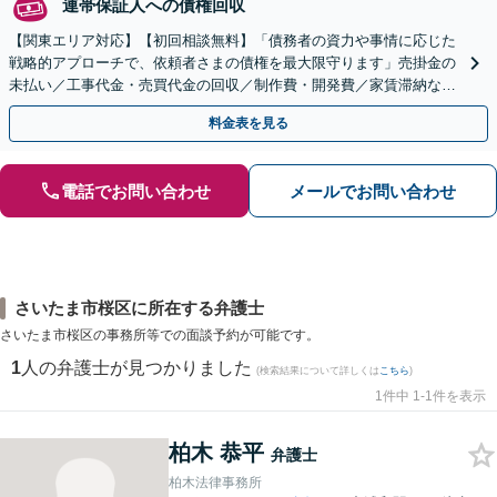
連帯保証人への債権回収
【関東エリア対応】【初回相談無料】「債務者の資力や事情に応じた
戦略的アプローチで、依頼者さまの債権を最大限守ります」売掛金の
未払い／工事代金・売買代金の回収／制作費・開発費／家賃滞納な
ど、事業活動で発生するあらゆる債権回収に実績あり
料金表を見る
電話でお問い合わせ
メールでお問い合わせ
さいたま市桜区に所在する弁護士
さいたま市桜区の事務所等での面談予約が可能です。
1
人の弁護士が見つかりました
(検索結果について詳しくは
こちら
)
1件中 1-1件を表示
柏木 恭平
弁護士
柏木法律事務所