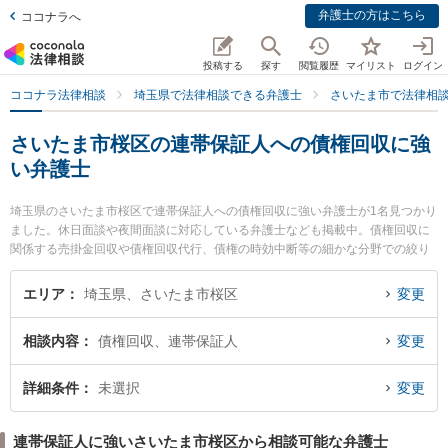
弁護士の方はこちら
ココナラへ
投稿する
探す
閲覧履歴
マイリスト
ログイン
ココナラ法律相談
埼玉県で法律相談できる弁護士
さいたま市で法律相
さいたま市桜区の連帯保証人への債権回収に強
い弁護士
埼玉県のさいたま市桜区で連帯保証人への債権回収に強い弁護士が1名見つかり
ました。休日面談や夜間面談に対応している弁護士なども掲載中。債権回収に
関係する売掛金回収や債権回収代行、債権の時効中断等の細かな分野での絞り
込み検索もでき便利です。特に柏木法律事務所の柏木 恭平弁護士のプロフィー
ル情報や弁護士費用、強みなどが注目されています。『さいたま市桜区で土日
エリア
埼玉県、さいたま市桜区
変更
や夜間に発生した連帯保証人への債権回収のトラブルを今すぐに弁護士に相談
したい』『連帯保証人への債権回収のトラブル解決の実績豊富な近くの弁護士
相談内容
債権回収、連帯保証人
変更
を検索したい』『初回相談無料で連帯保証人への債権回収を法律相談できるさ
いたま市桜区内の弁護士に相談予約したい』などでお困りの相談者さんにおす
すめです。
詳細条件
未選択
変更
連帯保証人に強いさいたま市桜区から相談可能な弁護士