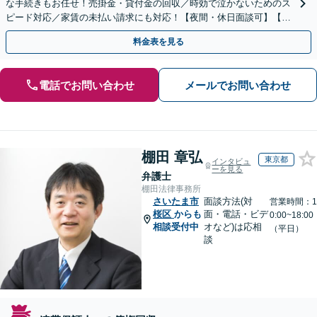
な手続きもお任せ！売掛金・貸付金の回収／時効で泣かないためのス
ピード対応／家賃の未払い請求にも対応！【夜間・休日面談可】【完
全個室】
料金表を見る
電話でお問い合わせ
メールでお問い合わせ
棚田 章弘
東京都
インタビュ
ーを見る
弁護士
棚田法律事務所
さいたま市
面談方法(対
営業時間：1
桜区
からも
面・電話・ビデ
0:00~18:00
相談受付中
オなど)は応相
（平日）
談