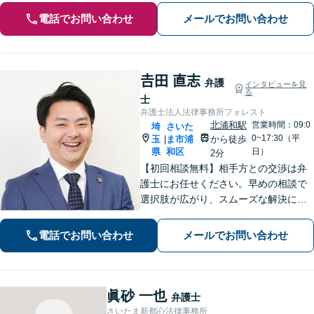
電話でお問い合わせ
メールでお問い合わせ
𠮷田 直志
弁護
インタビューを見
る
士
弁護士法人法律事務所フォレスト
北浦和駅
営業時間：09:0
埼
さいた
0~17:30（平
玉
ま市浦
から徒歩
|
県
和区
日）
2分
【初回相談無料】相手方との交渉は弁
護士にお任せください。早めの相談で
選択肢が広がり、スムーズな解決につ
ながります。【不貞慰謝料請求の経験
豊富】【示談成功・不起訴獲得の実績
電話でお問い合わせ
メールでお問い合わせ
豊富】あなたの権利を守り、最善の結
果を目指します「少年事件の実績多
数」
眞砂 一也
弁護士
さいたま新都心法律事務所