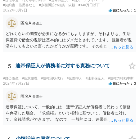
#契約書・借用書なし
#少額訴訟の相談・依頼
#140万円以下
2022年3月9日
役にたった
1
匿名A
弁護士
どれくらいの調査が必要になるかにもよりますが、それよりも、生活
保護費で借金の返済は基本的にはダメだとされています。 担当者が返
済をしてもよいと言ったかどうかが疑問です。 そのあたりは、ネット
で「生活保護」「借金」「返済」といったキーワードで検索すれば詳
しい記事が出てきますので、一度見てみてもいいかもしれません。
5
連帯保証人が債務者に対する責務について
#自己破産
#任意整理
#債権回収代行
#仮差押え
#連帯保証人
#債権の時効中断
2024年7月27日
役にたった
3
匿名A
弁護士
連帯保証について、一般的には、連帯保証人が債務者に代わって債務
を弁済した場合、「求償権」という権利に基づいて、債務者に対し
て、金銭請求ができます。 なので、一般的には、連帯保証人が代わり
に返済してくれた場合には、代わりに返済してもらった金額を、債務
者が連帯債務者に支払わなければならない、ということになります。
ご質問の構成の違いを確認されたい意図は分かりかねますが、結論と
少額訴訟の同意について