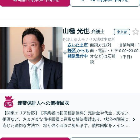
山極 光也
弁護士
東京都
弁護士法人モノリス法律事務所
さいたま市
面談方法(対
営業時間：1
桜区
からも
面・電話・ビデ
0:00~23:00
相談受付中
オなど)は応相
（平日）
談
連帯保証人への債権回収
【関東エリア対応】【事業者は初回相談無料】売掛金や代金、支払い
拒否など、さまざまな債権回収に豊富な解決実績あり。状況や段階に
応じた適切な方法で、粘り強く回収に努めます。債権回収をメインと
する顧問契約もお任せください【個人のご相談にも対応】