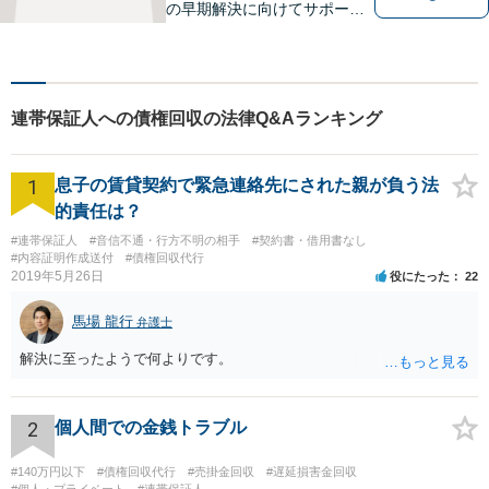
の早期解決に向けてサポート
いたします。「こんなんこと
で弁護士に相談していいのか
分からない」という方も多い
と思いますが、皆さんが話し
連帯保証人への債権回収の法律Q&Aランキング
やすい環境を整えております
ので、お気軽にご相談くださ
い。
1
息子の賃貸契約で緊急連絡先にされた親が負う法
的責任は？
#連帯保証人
#音信不通・行方不明の相手
#契約書・借用書なし
#内容証明作成送付
#債権回収代行
2019年5月26日
役にたった
22
馬場 龍行
弁護士
解決に至ったようで何よりです。
2
個人間での金銭トラブル
#140万円以下
#債権回収代行
#売掛金回収
#遅延損害金回収
#個人・プライベート
#連帯保証人