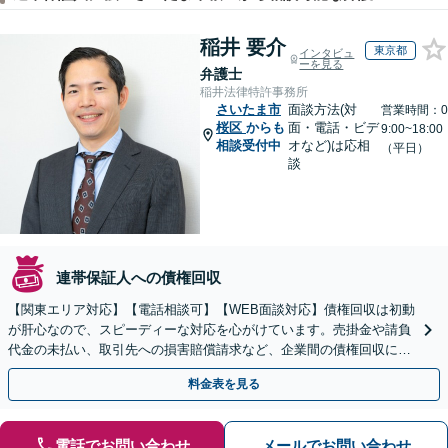
稲井 要介
東京都
インタビュ
ーを見る
弁護士
稲井法律特許事務所
さいたま市
面談方法(対
営業時間：0
桜区
からも
面・電話・ビデ
9:00~18:00
相談受付中
オなど)は応相
（平日）
談
連帯保証人への債権回収
【関東エリア対応】【電話相談可】【WEB面談対応】債権回収は初動
が肝心なので、スピーディーな対応を心がけています。売掛金や請負
代金の未払い、取引先への損害賠償請求など、企業間の債権回収に幅
広く対応「フリーランスの報酬未払いもご相談ください」
料金表を見る
電話でお問い合わせ
メールでお問い合わせ