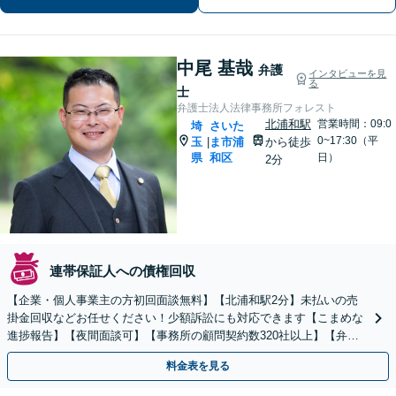
休日の相談可能】
中尾 基哉
弁護
インタビューを見
る
士
弁護士法人法律事務所フォレスト
北浦和駅
営業時間：09:0
埼
さいた
0~17:30（平
玉
ま市浦
から徒歩
|
県
和区
日）
2分
連帯保証人への債権回収
【企業・個人事業主の方初回面談無料】【北浦和駅2分】未払いの売
掛金回収などお任せください！少額訴訟にも対応できます【こまめな
進捗報告】【夜間面談可】【事務所の顧問契約数320社以上】【弁護
士6人在籍&専門家顧問がフルサポート】
料金表を見る