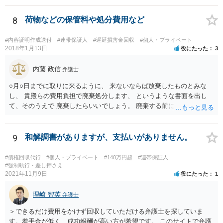
の資力が乏しいとなると、判決が下りても実際に回収することができ
ない可能性があるため、不定期でも少しずつでも返済があるようであ
8
荷物などの保管料や処分費用など
れば、コストをかけて裁判を起こすよりも、このまま分割払いを続け
てもらう方が良いかもしれません。 なお、保証人欄の無断署名の件
#内容証明作成送付
#連帯保証人
#遅延損害金回収
#個人・プライベート
は、お母様に注意するしかないですが、お母様が勝手に署名した場合
2018年1月13日
役にたった
3
は保証契約は無効ですので、仮に金融機関等から相談者様のもとに請
求が来た場合は支払いを拒否できます。
内藤 政信
弁護士
○月○日までに取りに来るように、 来ないならば放棄したものとみな
し、 貴殿らの費用負担で廃棄処分します、 というような書面を出し
て、そのうえで 廃棄したらいいでしょう。 廃棄する前に、写真をとっ
ておくこと ですね。
9
和解調書がありますが、支払いがありません。
#債権回収代行
#個人・プライベート
#140万円超
#連帯保証人
#強制執行・差し押さえ
2021年11月9日
役にたった
1
理崎 智英
弁護士
＞できるだけ費用をかけず回収していただける弁護士を探していま
す。着手金が低く、成功報酬が高い方が希望です。 このサイトで弁護