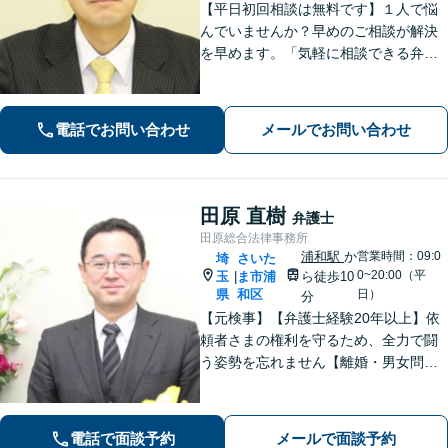
【平日初回相談は無料です】１人で悩
んでいませんか？早めのご相談が解決
を早めます。「気軽に相談できる弁護
士」として企業法務、相続から借金問
題まで広く対応。裁判所隣の立地を活
かした迅速な行動力でサポートしま
電話でお問い合わせ
メールでお問い合わせ
す。まずはお気軽にご相談ください。
田原 直樹
弁護士
田原総合法律事務所
浦和駅
か
営業時間：09:0
埼
さいた
0~20:00（平
玉
ま市浦
ら徒歩10
|
県
和区
日）
分
【元検事】【弁護士経験20年以上】依
頼者さまの権利を守るため、全力で闘
う姿勢を忘れません【離婚・男女問
題】DV・ハラスメント問題はお任せく
ださい【相続・遺言】特別受益や寄与
分・遺留分にも積極的に対応【夜間／
電話で面談予約
メールで面談予約